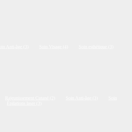
oin Anti-âge (3)
Soin Visage (4)
Soin esthétique (3)
Rajeunissement Cutané (2)
Soin Anti-âge (3)
Soin
Épilations laser (3)