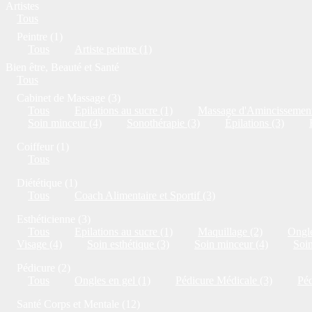
Artistes
Tous
Peintre (1)
Tous
Artiste peintre (1)
Bien être, Beauté et Santé
Tous
Cabinet de Massage (3)
Tous
Epilations au sucre (1)
Massage d'Amincissement
Soin minceur (4)
Sonothérapie (3)
Épilations (3)
Coiffeur (1)
Tous
Diététique (1)
Tous
Coach Alimentaire et Sportif (3)
Esthéticienne (3)
Tous
Epilations au sucre (1)
Maquillage (2)
Ongle
Visage (4)
Soin esthétique (3)
Soin minceur (4)
Soi
Pédicure (2)
Tous
Ongles en gel (1)
Pédicure Médicale (3)
Péd
Santé Corps et Mentale (12)