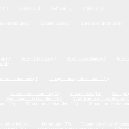
n (4)
Extérieur (3)
Général (5)
Intérieur (3)
on domestique (1)
Maintenance (1)
Mise en conformité (1)
ge (3)
Pose de faïence (3)
Pose de carrelages (3)
Pose de
n (4)
tion de cheminée (9)
Tubage Gainage de cheminée (7)
Entretien de chaudière (23)
Feu à pellets (16)
Gainage 
Maintenance de chaudière (18)
Modification de l'installation (
age (13)
Réparation de chaudière (17)
Réparation de cheminé
s industrielles (1)
Domotique (37)
Dépannage d'une climatisa