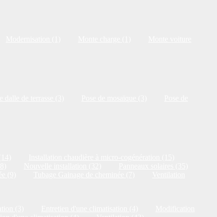
Modernisation (1)
Monte charge (1)
Monte voiture
 dalle de terrasse (3)
Pose de mosaïque (3)
Pose de
(14)
Installation chaudière à micro-cogénération (15)
18)
Nouvelle installation (32)
Panneaux solaires (35)
e (9)
Tubage Gainage de cheminée (7)
Ventilation
tion (3)
Entretien d'une climatisation (4)
Modification