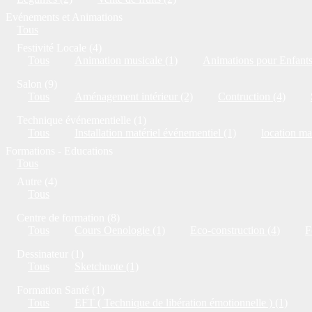
Evénements et Animations
Tous
Festivité Locale (4)
Tous
Animation musicale (1)
Animations pour Enfants
Salon (9)
Tous
Aménagement intérieur (2)
Contruction (4)
Technique événementielle (1)
Tous
Installation matériel événementiel (1)
location ma
Formations - Educations
Tous
Autre (4)
Tous
Centre de formation (8)
Tous
Cours Oenologie (1)
Eco-construction (4)
F
Dessinateur (1)
Tous
Sketchnote (1)
Formation Santé (1)
Tous
EFT ( Technique de libération émotionnelle ) (1)