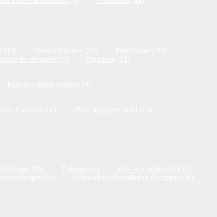
ion d'une climatisation (4)
Ventilation (43)
n (19)
Nouvelle toiture (21)
Plate-forme (20)
inage de cheminée (7)
Zinguerie (21)
Pose de cuisine équipée (9)
ieur - Extérieur (16)
Pose de papier peint (13)
Eclairage (36)
Eolienne (1)
Mise en conformité (32)
ectroménager (28)
Rénovation d'installation électrique (36)