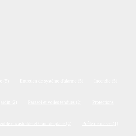
e (5)
Entretien de système d'alarme (5)
Incendie (5)
jardin (2)
Parasol et voiles tendues (2)
Protections
uble encastrable et Gain de place (4)
Poêle de masse (1)