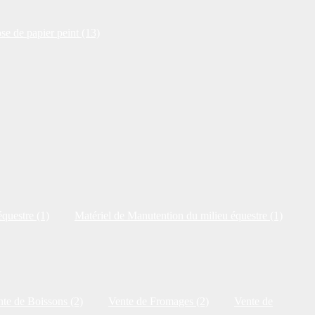
se de papier peint (13)
questre (1)
Matériel de Manutention du milieu équestre (1)
te de Boissons (2)
Vente de Fromages (2)
Vente de