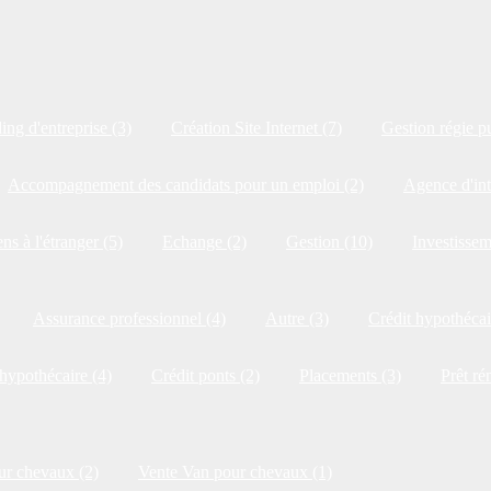
ng d'entreprise (3)
Création Site Internet (7)
Gestion régie pu
Accompagnement des candidats pour un emploi (2)
Agence d'int
ns à l'étranger (5)
Echange (2)
Gestion (10)
Investissem
Assurance professionnel (4)
Autre (3)
Crédit hypothécai
 hypothécaire (4)
Crédit ponts (2)
Placements (3)
Prêt ré
ur chevaux (2)
Vente Van pour chevaux (1)