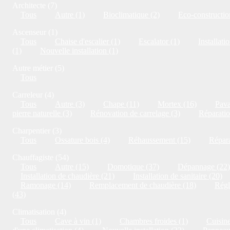
Architecte (7)
Tous
Autre (1)
Bioclimatique (2)
Eco-constructio
Ascenseur (1)
Tous
Chaise d'escalier (1)
Escalator (1)
Installati
(1)
Nouvelle installation (1)
Autre métier (5)
Tous
Carreleur (4)
Tous
Autre (3)
Chape (11)
Mortex (16)
Pava
pierre naturelle (3)
Rénovation de carrelage (3)
Réparatio
Charpentier (3)
Tous
Ossature bois (4)
Réhaussement (15)
Répara
Chauffagiste (54)
Tous
Autre (15)
Domotique (37)
Dépannage (22)
Installation de chaudière (21)
Installation de sanitaire (20)
Ramonage (14)
Remplacement de chaudière (18)
Régl
(43)
Climatisation (4)
Tous
Cave à vin (1)
Chambres froides (1)
Cuisine