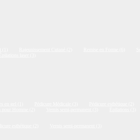
 (1)
Rajeunissement Cutané (2)
Remise en Forme (6)
S
Épilations laser (3)
s en gel (1)
Pédicure Médicale (3)
Pédicure esthétique (2)
n pour Homme (2)
Vernis semi-permanent (3)
Épilations (3)
icure esthétique (2)
Vernis semi-permanent (3)