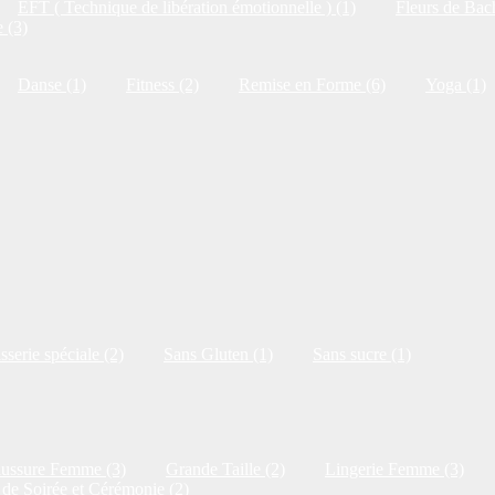
EFT ( Technique de libération émotionnelle ) (1)
Fleurs de Bac
 (3)
Danse (1)
Fitness (2)
Remise en Forme (6)
Yoga (1)
isserie spéciale (2)
Sans Gluten (1)
Sans sucre (1)
ussure Femme (3)
Grande Taille (2)
Lingerie Femme (3)
de Soirée et Cérémonie (2)