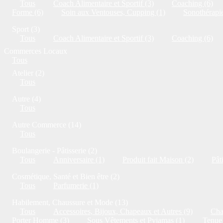
Tous
Coach Alimentaire et Sportif (3)
Coaching (6)
Forme (6)
Soin aux Ventouses, Cupping (1)
Sonothérapie
Sport (3)
Tous
Coach Alimentaire et Sportif (3)
Coaching (6)
Commerces Locaux
Tous
Atelier (2)
Tous
Autre (4)
Tous
Autre Commerce (14)
Tous
Boulangerie - Pâtisserie (2)
Tous
Anniversaire (1)
Produit fait Maison (2)
Pât
Cosmétique, Santé et Bien être (2)
Tous
Parfumerie (1)
Habilement, Chaussure et Mode (13)
Tous
Accessoires, Bijoux, Chapeaux et Autres (9)
Cha
Porter Homme (3)
Sous Vêtements et Pyjamas (1)
Tenue 