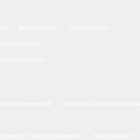
 (2)
Artisans Locaux (1)
Produits Locaux (3)
Salon du Mariage (2)
tériel événementiel (2)
ormation Management (4)
Formation en Leadership et People Ma
Formation & Coaching en Allaitement (1)
Pédicure Médicale (3)