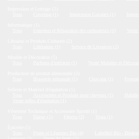
Impression et Lettrage (2)
Tous
Covering (1)
Impression Googies (1)
Impres
Informatique (1)
Tous
Entretien et Réparation des ordinateurs (1)
Vente 
Librairie et Produits Culturels (2)
Tous
Littérature (1)
Service de Livraison (2)
Meuble et Décoration (5)
Tous
Parfums d'intérieur (1)
Vente Mobilier et Décorat
Producteur de produit alimentaire (2)
Tous
Brasserie artisanale (1)
Chocolat (1)
Fromag
Sellerie et Matériel d'équitation (1)
Tous
Accessoires et Produits pour chevaux (1)
Habille
Vente selles d'équitation (1)
Vêtement Technique et Accessoire Sportif (1)
Tous
Danse (1)
Fitness (2)
Yoga (1)
Épicerie (5)
Tous
Fruits et Légumes Bio (4)
Labellisé Bio - Biolog
Legumes (2)
Vente de fruits (2)