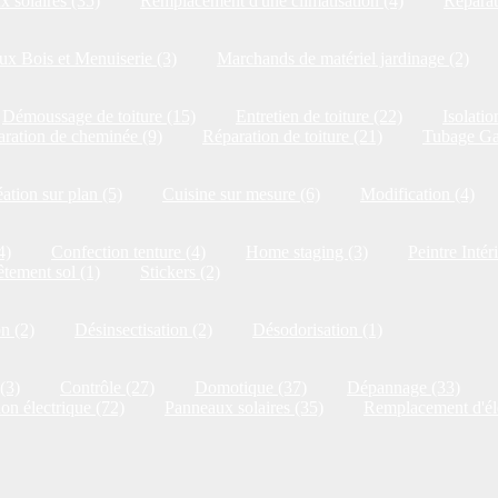
 solaires (35)
Remplacement d'une climatisation (4)
Réparat
x Bois et Menuiserie (3)
Marchands de matériel jardinage (2)
Démoussage de toiture (15)
Entretien de toiture (22)
Isolatio
ration de cheminée (9)
Réparation de toiture (21)
Tubage Ga
ation sur plan (5)
Cuisine sur mesure (6)
Modification (4)
4)
Confection tenture (4)
Home staging (3)
Peintre Intér
tement sol (1)
Stickers (2)
on (2)
Désinsectisation (2)
Désodorisation (1)
(3)
Contrôle (27)
Domotique (37)
Dépannage (33)
ion électrique (72)
Panneaux solaires (35)
Remplacement d'él