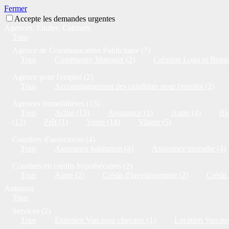
Fermer
Accepte les demandes urgentes
Agences, Études, Cabinets
Tous
Agence de Communication Publicitaire (7)
Tous
Community Manager (2)
Création Logo et Brandi
Agence pour l'emploi (2)
Tous
Accompagnement des candidats pour l'emploi (2)
Agences Immobilières (15)
Tous
Achat (13)
Assurance (1)
Autre (4)
Bie
(13)
Prêt (1)
Vente (14)
Viager (5)
Courtiers d'assurances (4)
Tous
Assurance habitation (4)
Assurance incendie (4)
Courtiers en crédits hypothécaires (2)
Tous
Autre (2)
Crédit d'investissement (2)
Crédit
Animaux
Tous
Services (2)
Tous
Entretien Van pour chevaux (1)
Location Van po