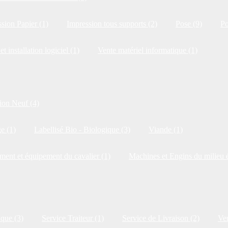
sion Papier (1)
Impression tous supports (2)
Pose (9)
Po
et installation logiciel (1)
Vente matériel informatique (1)
ion Neuf (4)
e (1)
Labellisé Bio - Biologique (3)
Viande (1)
ment et équipement du cavalier (1)
Machines et Engins du milieu é
ique (3)
Service Traiteur (1)
Service de Livraison (2)
Ven