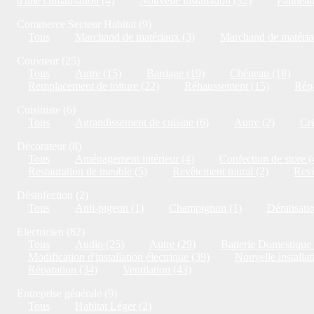
d'une climatisation (4)
Nouvelle installation (32)
Panneaux
Commerce Secteur Habitat (9)
Tous
Marchand de matériaux (3)
Marchand de matériau
Couvreur (25)
Tous
Autre (15)
Bardage (19)
Chéneau (18)
Remplacement de toiture (22)
Réhaussement (15)
Répa
Cuisiniste (6)
Tous
Agrandissement de cuisine (6)
Autre (2)
Cré
Décorateur (8)
Tous
Aménagement intérieur (4)
Confection de store (
Restauration de meuble (5)
Revêtement mural (2)
Revê
Désinfection (2)
Tous
Anti-pigeon (1)
Champignon (1)
Dératisati
Electricien (82)
Tous
Audio (25)
Autre (29)
Batterie Domestique 
Modification d'installation électrique (39)
Nouvelle installat
Réparation (34)
Ventilation (43)
Entreprise générale (9)
Tous
Habitat Léger (2)