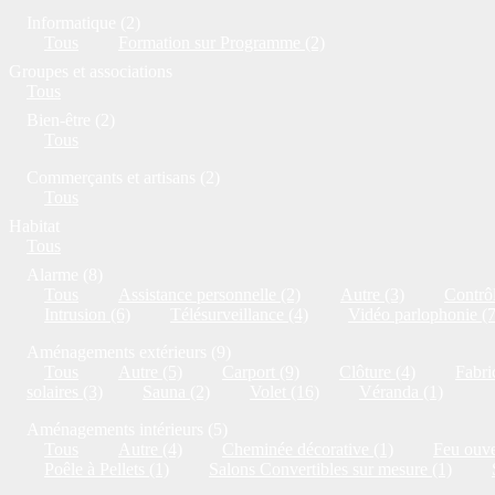
Informatique (2)
Tous
Formation sur Programme (2)
Groupes et associations
Tous
Bien-être (2)
Tous
Commerçants et artisans (2)
Tous
Habitat
Tous
Alarme (8)
Tous
Assistance personnelle (2)
Autre (3)
Contrôl
Intrusion (6)
Télésurveillance (4)
Vidéo parlophonie (7
Aménagements extérieurs (9)
Tous
Autre (5)
Carport (9)
Clôture (4)
Fabri
solaires (3)
Sauna (2)
Volet (16)
Véranda (1)
Aménagements intérieurs (5)
Tous
Autre (4)
Cheminée décorative (1)
Feu ouve
Poêle à Pellets (1)
Salons Convertibles sur mesure (1)