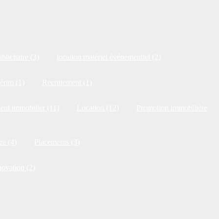
blicitaire (3)
location matériel événementiel (2)
érim (1)
Recrutement (1)
ent immobilier (11)
Location (12)
Promotion immobilière
re (4)
Placements (3)
novation (2)