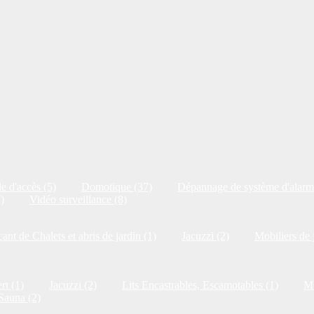
e d'accès (5)
Domotique (37)
Dépannage de système d'alarm
)
Vidéo surveillance (8)
cant de Chalets et abris de jardin (1)
Jacuzzi (2)
Mobiliers de 
rt (1)
Jacuzzi (2)
Lits Encastrables, Escamotables (1)
Me
Sauna (2)