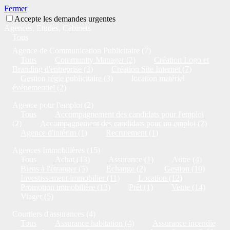
Fermer
Accepte les demandes urgentes
Agences, Études, Cabinets
Tous
Agence de Communication Publicitaire (7)
Tous
Community Manager (2)
Création Logo et
Branding d'entreprise (3)
Création Site Internet (7)
Gestion régie publicitaire (3)
location matériel
événementiel (2)
Agence pour l'emploi (2)
Tous
Accompagnement des candidats pour l'emploi
(2)
Accompagnement des candidats pour un emploi (2)
Agence d'intérim (1)
Recrutement (1)
Agences Immobilières (15)
Tous
Achat (13)
Assurance (1)
Autre (4)
Biens à l'étranger (5)
Echange (2)
Gestion (10)
Investissement immobilier (11)
Location (12)
Promotion immobilière (13)
Prêt (1)
Vente (14)
Viager (5)
Courtiers d'assurances (4)
Tous
Assurance habitation (4)
Assurance incendie