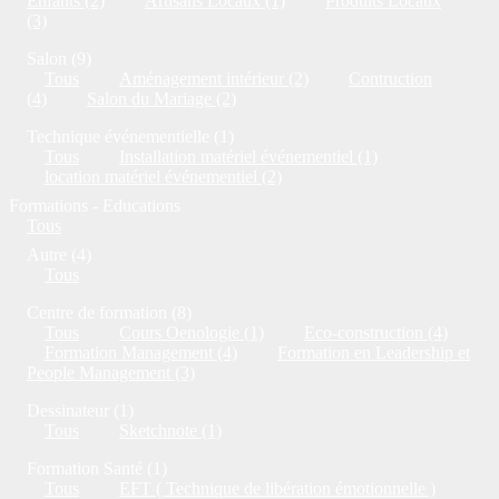
Enfants (2)
Artisans Locaux (1)
Produits Locaux
(3)
Salon (9)
Tous
Aménagement intérieur (2)
Contruction
(4)
Salon du Mariage (2)
Technique événementielle (1)
Tous
Installation matériel événementiel (1)
location matériel événementiel (2)
Formations - Educations
Tous
Autre (4)
Tous
Centre de formation (8)
Tous
Cours Oenologie (1)
Eco-construction (4)
Formation Management (4)
Formation en Leadership et
People Management (3)
Dessinateur (1)
Tous
Sketchnote (1)
Formation Santé (1)
Tous
EFT ( Technique de libération émotionnelle )