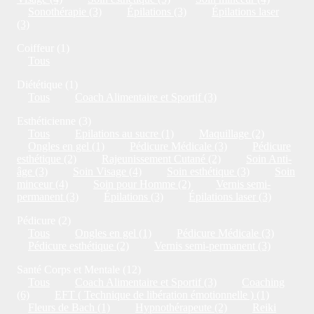
Sonothérapie (3)
Épilations (3)
Épilations laser
(3)
Coiffeur (1)
Tous
Diététique (1)
Tous
Coach Alimentaire et Sportif (3)
Esthéticienne (3)
Tous
Epilations au sucre (1)
Maquillage (2)
Ongles en gel (1)
Pédicure Médicale (3)
Pédicure
esthétique (2)
Rajeunissement Cutané (2)
Soin Anti-
âge (3)
Soin Visage (4)
Soin esthétique (3)
Soin
minceur (4)
Soin pour Homme (2)
Vernis semi-
permanent (3)
Épilations (3)
Épilations laser (3)
Pédicure (2)
Tous
Ongles en gel (1)
Pédicure Médicale (3)
Pédicure esthétique (2)
Vernis semi-permanent (3)
Santé Corps et Mentale (12)
Tous
Coach Alimentaire et Sportif (3)
Coaching
(6)
EFT ( Technique de libération émotionnelle ) (1)
Fleurs de Bach (1)
Hypnothérapeute (2)
Reiki