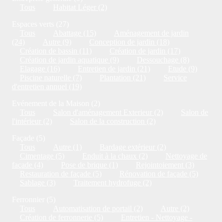
Tous
Habitat Léger (2)
Espaces verts (27)
Tous
Abattage (15)
Aménagement de jardin
(24)
Autre (9)
Conception de jardin (18)
Création de bassin (11)
Création de jardin (17)
Création de jardin aquatique (9)
Dessouchage (8)
Elagage (16)
Entretien de jardin (21)
Etude (9)
Piscine naturelle (7)
Plantation (21)
Service
d'entretien annuel (19)
Evénement de la Maison (2)
Tous
Salon d'aménagement Exterieur (2)
Salon de
l'intérieur (2)
Salon de la construction (2)
Façade (5)
Tous
Autre (1)
Bardage extérieur (2)
Cimentage (5)
Enduit à la chaux (2)
Nettoyage de
façade (4)
Pose de brique (1)
Rejointoiement (3)
Restauration de façade (5)
Rénovation de façade (5)
Sablage (3)
Traitement hydrofuge (2)
Ferronnier (5)
Tous
Automatisation de portail (2)
Autre (2)
Création de ferronnerie (5)
Entretien - Nettoyage -