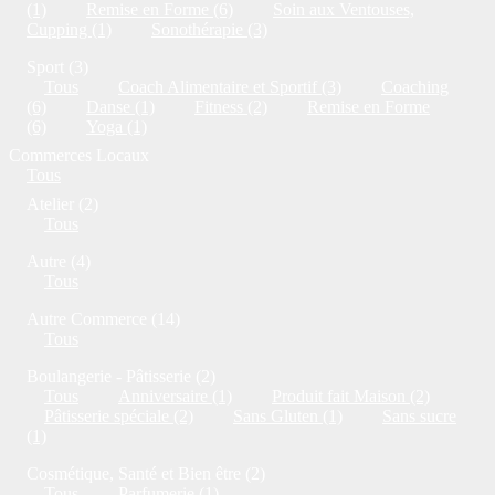
(1)
Remise en Forme (6)
Soin aux Ventouses,
Cupping (1)
Sonothérapie (3)
Sport (3)
Tous
Coach Alimentaire et Sportif (3)
Coaching
(6)
Danse (1)
Fitness (2)
Remise en Forme
(6)
Yoga (1)
Commerces Locaux
Tous
Atelier (2)
Tous
Autre (4)
Tous
Autre Commerce (14)
Tous
Boulangerie - Pâtisserie (2)
Tous
Anniversaire (1)
Produit fait Maison (2)
Pâtisserie spéciale (2)
Sans Gluten (1)
Sans sucre
(1)
Cosmétique, Santé et Bien être (2)
Tous
Parfumerie (1)