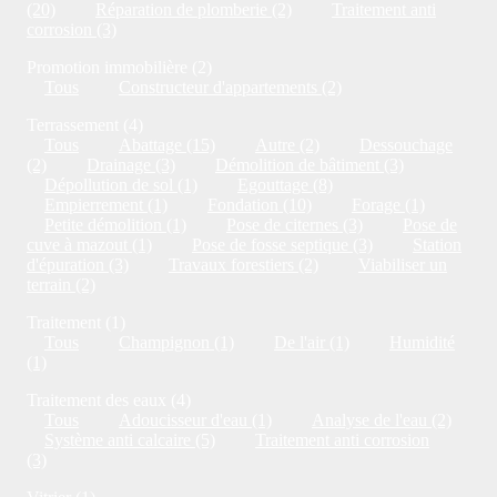
(20)
Réparation de plomberie (2)
Traitement anti
corrosion (3)
Promotion immobilière (2)
Tous
Constructeur d'appartements (2)
Terrassement (4)
Tous
Abattage (15)
Autre (2)
Dessouchage
(2)
Drainage (3)
Démolition de bâtiment (3)
Dépollution de sol (1)
Egouttage (8)
Empierrement (1)
Fondation (10)
Forage (1)
Petite démolition (1)
Pose de citernes (3)
Pose de
cuve à mazout (1)
Pose de fosse septique (3)
Station
d'épuration (3)
Travaux forestiers (2)
Viabiliser un
terrain (2)
Traitement (1)
Tous
Champignon (1)
De l'air (1)
Humidité
(1)
Traitement des eaux (4)
Tous
Adoucisseur d'eau (1)
Analyse de l'eau (2)
Système anti calcaire (5)
Traitement anti corrosion
(3)