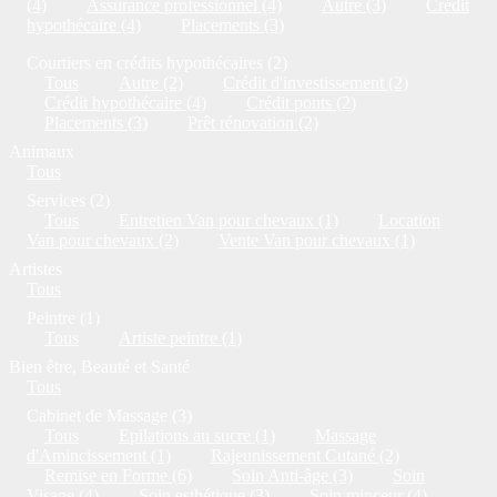
(4)
Assurance professionnel (4)
Autre (3)
Crédit
hypothécaire (4)
Placements (3)
Courtiers en crédits hypothécaires (2)
Tous
Autre (2)
Crédit d'investissement (2)
Crédit hypothécaire (4)
Crédit ponts (2)
Placements (3)
Prêt rénovation (2)
Animaux
Tous
Services (2)
Tous
Entretien Van pour chevaux (1)
Location
Van pour chevaux (2)
Vente Van pour chevaux (1)
Artistes
Tous
Peintre (1)
Tous
Artiste peintre (1)
Bien être, Beauté et Santé
Tous
Cabinet de Massage (3)
Tous
Epilations au sucre (1)
Massage
d'Amincissement (1)
Rajeunissement Cutané (2)
Remise en Forme (6)
Soin Anti-âge (3)
Soin
Visage (4)
Soin esthétique (3)
Soin minceur (4)