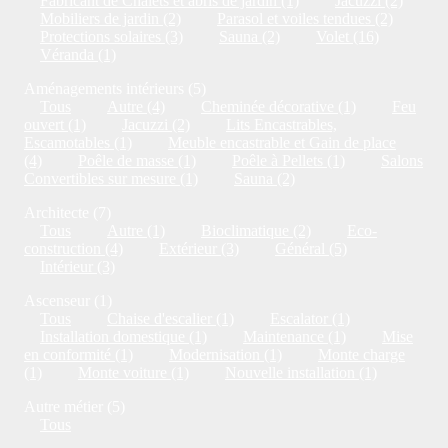
Fabricant de Chalets et abris de jardin (1)
Jacuzzi (2)
Mobiliers de jardin (2)
Parasol et voiles tendues (2)
Protections solaires (3)
Sauna (2)
Volet (16)
Véranda (1)
Aménagements intérieurs (5)
Tous
Autre (4)
Cheminée décorative (1)
Feu
ouvert (1)
Jacuzzi (2)
Lits Encastrables,
Escamotables (1)
Meuble encastrable et Gain de place
(4)
Poêle de masse (1)
Poêle à Pellets (1)
Salons
Convertibles sur mesure (1)
Sauna (2)
Architecte (7)
Tous
Autre (1)
Bioclimatique (2)
Eco-
construction (4)
Extérieur (3)
Général (5)
Intérieur (3)
Ascenseur (1)
Tous
Chaise d'escalier (1)
Escalator (1)
Installation domestique (1)
Maintenance (1)
Mise
en conformité (1)
Modernisation (1)
Monte charge
(1)
Monte voiture (1)
Nouvelle installation (1)
Autre métier (5)
Tous