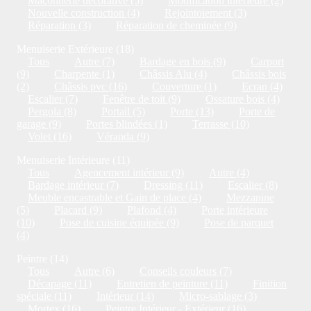
Maçonnerie décorative (5)
Modification intérieure (2)
Nouvelle construction (4)
Rejointoiement (3)
Réparation (3)
Réparation de cheminée (9)
Menuiserie Extérieure (18)
Tous
Autre (7)
Bardage en bois (9)
Carport
(9)
Charpente (1)
Châssis Alu (4)
Châssis bois
(2)
Châssis pvc (16)
Couverture (1)
Ecran (4)
Escalier (7)
Fenêtre de toit (9)
Ossature bois (4)
Pergola (8)
Portail (5)
Porte (13)
Porte de
garage (9)
Portes blindées (1)
Terrasse (10)
Volet (16)
Véranda (9)
Menuiserie Intérieure (11)
Tous
Agencement intérieur (9)
Autre (4)
Bardage intérieur (7)
Dressing (11)
Escalier (8)
Meuble encastrable et Gain de place (4)
Mezzanine
(5)
Placard (9)
Plafond (4)
Porte intérieure
(10)
Pose de cuisine équipée (9)
Pose de parquet
(4)
Peintre (14)
Tous
Autre (6)
Conseils couleurs (7)
Décapage (11)
Entretien de peinture (11)
Finition
spéciale (11)
Intérieur (14)
Micro-sablage (3)
Mortex (16)
Peintre Intérieur - Extérieur (16)