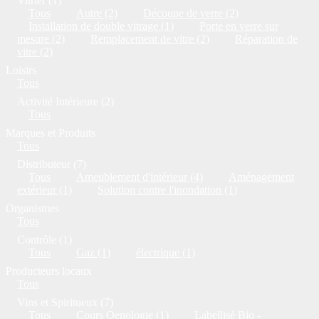
Vitrier (1)
Tous
Autre (2)
Découpe de verre (2)
Installation de double vitrage (1)
Porte en verre sur
mesure (2)
Remplacement de vitre (2)
Réparation de
vitre (2)
Loisirs
Tous
Activité Intérieure (2)
Tous
Marques et Produits
Tous
Distributeur (7)
Tous
Ameublement d'intérieur (4)
Aménagement
extérieur (1)
Solution contre l'inondation (1)
Organismes
Tous
Contrôle (1)
Tous
Gaz (1)
électrique (1)
Producteurs locaux
Tous
Vins et Spiritueux (7)
Tous
Cours Oenologie (1)
Labellisé Bio -