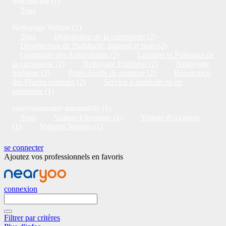
Mécanicien (1)
Tous
Nettoyage Voiture (2)
Tous
Dépollution de la carrosserie (2)
Désinfection de l'habitacle, fauteuil et tapis (2)
Gommage des Autocollants (2)
Lustrage et Polissage de
la carrosserie (2)
Nettoyage Extérieur (2)
Nettoyage
Intérieur (2)
Petits dégâts de peinture (2)
Rénovation
des Phares optiques (2)
Service à domicile ou en
entreprise (1)
concessionnaire automobile (1)
Tous
Voiture Electrique (1)
Voiture d'occasion
(1)
Voitures Neuves (1)
se connecter
Ajoutez vos professionnels en favoris
connexion
Filtrer par critères