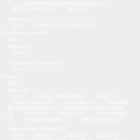
(1)
Formation & Coaching en Allaitement (1)
Pédicure Médicale (3)
Reiki (1)
Informatique (2)
Tous
Formation sur Programme (2)
Groupes et associations
Tous
Bien-être (2)
Tous
Commerçants et artisans (2)
Tous
Habitat
Tous
Alarme (8)
Tous
Assistance personnelle (2)
Autre (3)
Contrôle d'accès (5)
Domotique (37)
Dépannage
de système d'alarme (5)
Entretien de système d'alarme
(5)
Incendie (5)
Intrusion (6)
Télésurveillance
(4)
Vidéo parlophonie (7)
Vidéo surveillance (8)
Aménagements extérieurs (9)
Tous
Autre (5)
Carport (9)
Clôture (4)