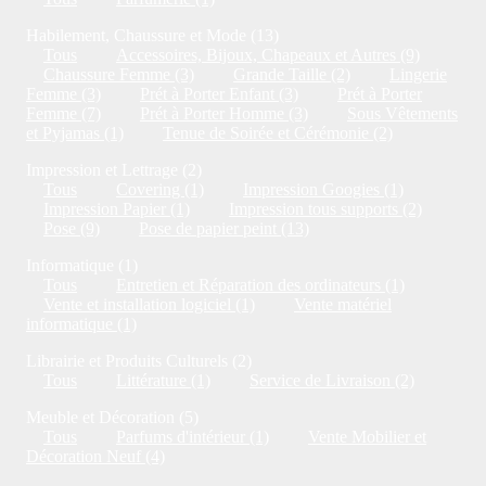
Habilement, Chaussure et Mode (13)
Tous
Accessoires, Bijoux, Chapeaux et Autres (9)
Chaussure Femme (3)
Grande Taille (2)
Lingerie
Femme (3)
Prét à Porter Enfant (3)
Prét à Porter
Femme (7)
Prét à Porter Homme (3)
Sous Vêtements
et Pyjamas (1)
Tenue de Soirée et Cérémonie (2)
Impression et Lettrage (2)
Tous
Covering (1)
Impression Googies (1)
Impression Papier (1)
Impression tous supports (2)
Pose (9)
Pose de papier peint (13)
Informatique (1)
Tous
Entretien et Réparation des ordinateurs (1)
Vente et installation logiciel (1)
Vente matériel
informatique (1)
Librairie et Produits Culturels (2)
Tous
Littérature (1)
Service de Livraison (2)
Meuble et Décoration (5)
Tous
Parfums d'intérieur (1)
Vente Mobilier et
Décoration Neuf (4)