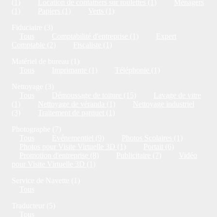
(1)
Location de containers sur roulettes (1)
Ménagers
(1)
Papiers (1)
Verts (1)
Fiduciaire (3)
Tous
Comptabilité d'entreprise (1)
Expert
Comptable (2)
Fiscaliste (1)
Matériel de bureau (1)
Tous
Imprimante (1)
Téléphonie (1)
Nettoyage (3)
Tous
Démoussage de toiture (15)
Lavage de vitre
(1)
Nettoyage de véranda (1)
Nettoyage industriel
(3)
Traitement de parquet (1)
Photographe (7)
Tous
Evénementiel (9)
Photos Scolaires (1)
Photos pour Visite Virtuelle 3D (1)
Portait (6)
Promotion d'entreprise (8)
Publicitaire (7)
Vidéo
pour Visite Virtuelle 3D (1)
Service de Navette (1)
Tous
Traducteur (5)
Tous