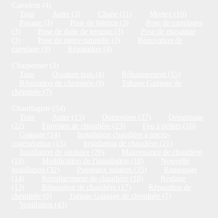
Carreleur (4)
Tous
Autre (3)
Chape (11)
Mortex (16)
Pavage (3)
Pose de faïence (3)
Pose de carrelages
(3)
Pose de dalle de terrasse (3)
Pose de mosaïque
(3)
Pose de pierre naturelle (3)
Rénovation de
carrelage (3)
Réparation (4)
Charpentier (3)
Tous
Ossature bois (4)
Réhaussement (15)
Réparation de cheminée (9)
Tubage Gainage de
cheminée (7)
Chauffagiste (54)
Tous
Autre (15)
Domotique (37)
Dépannage
(22)
Entretien de chaudière (23)
Feu à pellets (16)
Gainage (14)
Installation chaudière à micro-
cogénération (15)
Installation de chaudière (21)
Installation de sanitaire (20)
Maintenance de chaudière
(18)
Modification de l'installation (18)
Nouvelle
installation (32)
Panneaux solaires (35)
Ramonage
(14)
Remplacement de chaudière (18)
Réglage
(13)
Réparation de chaudière (17)
Réparation de
cheminée (9)
Tubage Gainage de cheminée (7)
Ventilation (43)