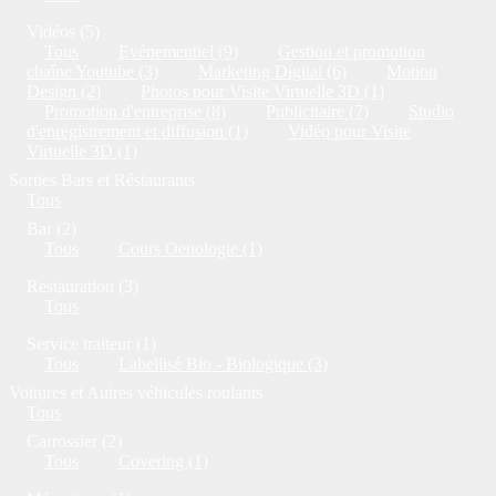
Vidéos (5)
Tous
Evénementiel (9)
Gestion et promotion
chaîne Youtube (3)
Marketing Digital (6)
Motion
Design (2)
Photos pour Visite Virtuelle 3D (1)
Promotion d'entreprise (8)
Publicitaire (7)
Studio
d'enregistrement et diffusion (1)
Vidéo pour Visite
Virtuelle 3D (1)
Sorties Bars et Réstaurants
Tous
Bar (2)
Tous
Cours Oenologie (1)
Restauration (3)
Tous
Service traiteur (1)
Tous
Labellisé Bio - Biologique (3)
Voitures et Autres véhicules roulants
Tous
Carrossier (2)
Tous
Covering (1)