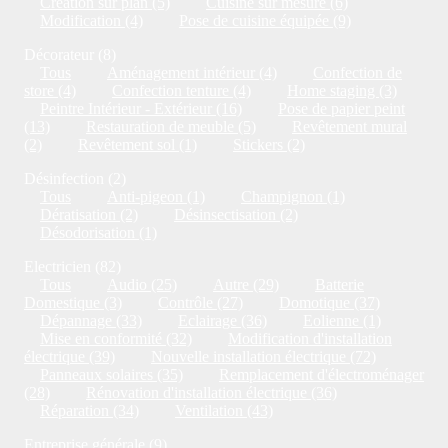
Création sur plan (5)
Cuisine sur mesure (6)
Modification (4)
Pose de cuisine équipée (9)
Décorateur (8)
Tous
Aménagement intérieur (4)
Confection de
store (4)
Confection tenture (4)
Home staging (3)
Peintre Intérieur - Extérieur (16)
Pose de papier peint
(13)
Restauration de meuble (5)
Revêtement mural
(2)
Revêtement sol (1)
Stickers (2)
Désinfection (2)
Tous
Anti-pigeon (1)
Champignon (1)
Dératisation (2)
Désinsectisation (2)
Désodorisation (1)
Electricien (82)
Tous
Audio (25)
Autre (29)
Batterie
Domestique (3)
Contrôle (27)
Domotique (37)
Dépannage (33)
Eclairage (36)
Eolienne (1)
Mise en conformité (32)
Modification d'installation
électrique (39)
Nouvelle installation électrique (72)
Panneaux solaires (35)
Remplacement d'électroménager
(28)
Rénovation d'installation électrique (36)
Réparation (34)
Ventilation (43)
Entreprise générale (9)