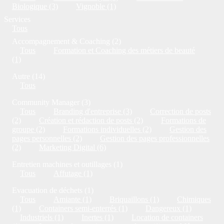
Biologique (3)
Vignoble (1)
Services
Tous
Accompagnement & Coaching (2)
Tous
Formation et Coaching des métiers de beauté
(1)
Autre (14)
Tous
Community Manager (3)
Tous
Branding d'entreprise (3)
Correction de posts
(2)
Création et rédaction de posts (2)
Formations de
groupe (2)
Formations individuelles (2)
Gestion des
pages personnelles (2)
Gestion des pages professionnelles
(2)
Marketing Digital (6)
Entretien machines et outillages (1)
Tous
Affutage (1)
Evacuation de déchets (1)
Tous
Amiante (1)
Briquaillons (1)
Chimiques
(1)
Containers semi-enterrés (1)
Dangereux (1)
Industriels (1)
Inertes (1)
Location de containers