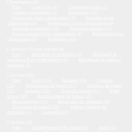
Climatisation (4)
Tous
Cave à vin (1)
Chambres froides (1)
Cuisines industrielles (1)
Domotique (37)
Dépannage d'une climatisation (3)
Entretien d'une
climatisation (4)
Modification d'une climatisation (4)
Nouvelle installation (32)
Panneaux solaires (35)
Remplacement d'une climatisation (4)
Réparation d'une
climatisation (4)
Ventilation (43)
Commerce Secteur Habitat (9)
Tous
Marchand de matériaux (3)
Marchand de
matériaux Bois et Menuiserie (3)
Marchands de matériel
jardinage (2)
Couvreur (25)
Tous
Autre (15)
Bardage (19)
Chéneau
(18)
Démoussage de toiture (15)
Entretien de toiture
(22)
Isolation (19)
Nouvelle toiture (21)
Plate-
forme (20)
Remplacement de toiture (22)
Réhaussement (15)
Réparation de cheminée (9)
Réparation de toiture (21)
Tubage Gainage de
cheminée (7)
Zinguerie (21)
Cuisiniste (6)
Tous
Agrandissement de cuisine (6)
Autre (2)