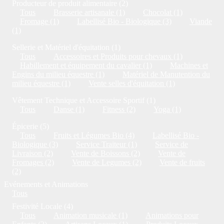
Producteur de produit alimentaire (2)
Tous
Brasserie artisanale (1)
Chocolat (1)
Fromage (1)
Labellisé Bio - Biologique (3)
Viande
(1)
Sellerie et Matériel d'équitation (1)
Tous
Accessoires et Produits pour chevaux (1)
Habillement et équipement du cavalier (1)
Machines et
Engins du milieu équestre (1)
Matériel de Manutention du
milieu équestre (1)
Vente selles d'équitation (1)
Vêtement Technique et Accessoire Sportif (1)
Tous
Danse (1)
Fitness (2)
Yoga (1)
Épicerie (5)
Tous
Fruits et Légumes Bio (4)
Labellisé Bio -
Biologique (3)
Service Traiteur (1)
Service de
Livraison (2)
Vente de Boissons (2)
Vente de
Fromages (2)
Vente de Legumes (2)
Vente de fruits
(2)
Evénements et Animations
Tous
Festivité Locale (4)
Tous
Animation musicale (1)
Animations pour