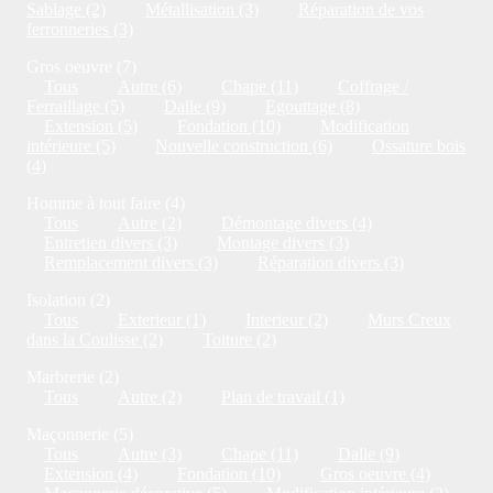
Sablage (2)
Métallisation (3)
Réparation de vos
ferronneries (3)
Gros oeuvre (7)
Tous
Autre (6)
Chape (11)
Coffrage /
Ferraillage (5)
Dalle (9)
Egouttage (8)
Extension (5)
Fondation (10)
Modification
intérieure (5)
Nouvelle construction (6)
Ossature bois
(4)
Homme à tout faire (4)
Tous
Autre (2)
Démontage divers (4)
Entretien divers (3)
Montage divers (3)
Remplacement divers (3)
Réparation divers (3)
Isolation (2)
Tous
Exterieur (1)
Interieur (2)
Murs Creux
dans la Coulisse (2)
Toiture (2)
Marbrerie (2)
Tous
Autre (2)
Plan de travail (1)
Maçonnerie (5)
Tous
Autre (3)
Chape (11)
Dalle (9)
Extension (4)
Fondation (10)
Gros oeuvre (4)