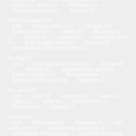
Peinture à la chaux (15)
Préparation (7)
Réparation des murs (8)
Tadelakt (13)
Peintre décorateur (13)
Tous
Conseils couleurs (7)
Décapage (11)
Etude de projet (10)
Fresque (9)
Micro-sablage
(3)
Mortex (16)
Patines (11)
Peinture à la chaux
(15)
Pose de papier peint (13)
Tadelakt (13)
Vente Mobilier et Décoration Neuf (4)
Pisciniste (2)
Tous
Construction d'une piscine (1)
Domotique
(37)
Entretien (1)
Installation d'une piscine (2)
Panneaux solaires (35)
Piscine naturelle (7)
Rénovation d'une piscine (2)
Réparation (2)
Plafonneur (4)
Tous
Autre (2)
Cimentage (5)
Cloison (3)
Crépis (3)
Enduit (4)
Faux-plafonds (3)
Plafonnage (4)
Plaquiste (3)
Plombier (2)
Tous
Débouchage (2)
Dépannage (2)
Fuite
canalisation (2)
Installation de canalisation (2)
Installation de robinetterie (2)
Installation de sanitaire