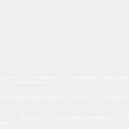
e d'accès (5)
Domotique (37)
Dépannage de système d'alarm
)
Vidéo surveillance (8)
cant de Chalets et abris de jardin (1)
Jacuzzi (2)
Mobiliers de 
rt (1)
Jacuzzi (2)
Lits Encastrables, Escamotables (1)
Me
Sauna (2)