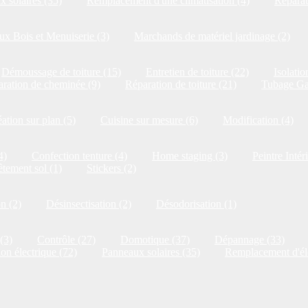
 solaires (35)
Remplacement d'une climatisation (4)
Réparat
x Bois et Menuiserie (3)
Marchands de matériel jardinage (2)
Démoussage de toiture (15)
Entretien de toiture (22)
Isolatio
ration de cheminée (9)
Réparation de toiture (21)
Tubage Ga
ation sur plan (5)
Cuisine sur mesure (6)
Modification (4)
4)
Confection tenture (4)
Home staging (3)
Peintre Intér
tement sol (1)
Stickers (2)
on (2)
Désinsectisation (2)
Désodorisation (1)
(3)
Contrôle (27)
Domotique (37)
Dépannage (33)
ion électrique (72)
Panneaux solaires (35)
Remplacement d'él