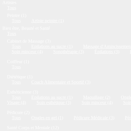
Artistes
Tous
Peintre (1)
Tous
Artiste peintre (1)
Bien être, Beauté et Santé
Tous
Cabinet de Massage (3)
Tous
Epilations au sucre (1)
Massage d'Amincissement
Soin minceur (4)
Sonothérapie (3)
Épilations (3)
Coiffeur (1)
Tous
Diététique (1)
Tous
Coach Alimentaire et Sportif (3)
Esthéticienne (3)
Tous
Epilations au sucre (1)
Maquillage (2)
Ongle
Visage (4)
Soin esthétique (3)
Soin minceur (4)
Soi
Pédicure (2)
Tous
Ongles en gel (1)
Pédicure Médicale (3)
Péd
Santé Corps et Mentale (12)