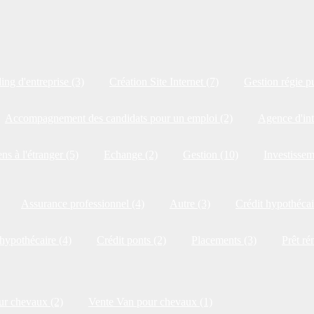
ng d'entreprise (3)
Création Site Internet (7)
Gestion régie pu
Accompagnement des candidats pour un emploi (2)
Agence d'int
ns à l'étranger (5)
Echange (2)
Gestion (10)
Investissem
Assurance professionnel (4)
Autre (3)
Crédit hypothécai
 hypothécaire (4)
Crédit ponts (2)
Placements (3)
Prêt ré
ur chevaux (2)
Vente Van pour chevaux (1)