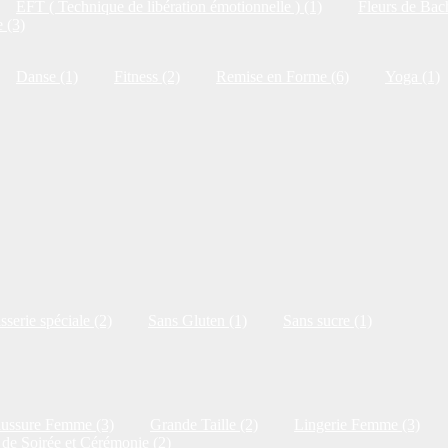
EFT ( Technique de libération émotionnelle ) (1)
Fleurs de Bac
 (3)
Danse (1)
Fitness (2)
Remise en Forme (6)
Yoga (1)
isserie spéciale (2)
Sans Gluten (1)
Sans sucre (1)
ussure Femme (3)
Grande Taille (2)
Lingerie Femme (3)
de Soirée et Cérémonie (2)