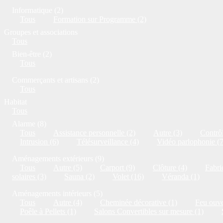
Informatique (2)
Tous
Formation sur Programme (2)
Groupes et associations
Tous
Bien-être (2)
Tous
Commerçants et artisans (2)
Tous
Habitat
Tous
Alarme (8)
Tous
Assistance personnelle (2)
Autre (3)
Contrôl
Intrusion (6)
Télésurveillance (4)
Vidéo parlophonie (7
Aménagements extérieurs (9)
Tous
Autre (5)
Carport (9)
Clôture (4)
Fabri
solaires (3)
Sauna (2)
Volet (16)
Véranda (1)
Aménagements intérieurs (5)
Tous
Autre (4)
Cheminée décorative (1)
Feu ouve
Poêle à Pellets (1)
Salons Convertibles sur mesure (1)