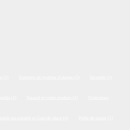
e (5)
Entretien de système d'alarme (5)
Incendie (5)
jardin (2)
Parasol et voiles tendues (2)
Protections
uble encastrable et Gain de place (4)
Poêle de masse (1)