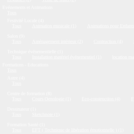
Evénements et Animations
Tous
Festivité Locale (4)
Tous
Animation musicale (1)
Animations pour Enfants
Salon (9)
Tous
Aménagement intérieur (2)
Contruction (4)
Technique événementielle (1)
Tous
Installation matériel événementiel (1)
location ma
Formations - Educations
Tous
Autre (4)
Tous
Centre de formation (8)
Tous
Cours Oenologie (1)
Eco-construction (4)
F
Dessinateur (1)
Tous
Sketchnote (1)
Formation Santé (1)
Tous
EFT ( Technique de libération émotionnelle ) (1)