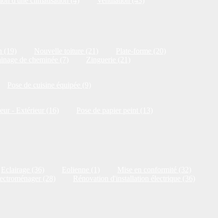
ion d'une climatisation (4)
Ventilation (43)
n (19)
Nouvelle toiture (21)
Plate-forme (20)
inage de cheminée (7)
Zinguerie (21)
Pose de cuisine équipée (9)
ieur - Extérieur (16)
Pose de papier peint (13)
Eclairage (36)
Eolienne (1)
Mise en conformité (32)
ectroménager (28)
Rénovation d'installation électrique (36)