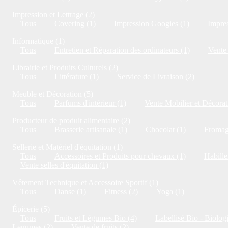
Impression et Lettrage (2)
Tous
Covering (1)
Impression Googies (1)
Impres
Informatique (1)
Tous
Entretien et Réparation des ordinateurs (1)
Vente 
Librairie et Produits Culturels (2)
Tous
Littérature (1)
Service de Livraison (2)
Meuble et Décoration (5)
Tous
Parfums d'intérieur (1)
Vente Mobilier et Décorat
Producteur de produit alimentaire (2)
Tous
Brasserie artisanale (1)
Chocolat (1)
Fromag
Sellerie et Matériel d'équitation (1)
Tous
Accessoires et Produits pour chevaux (1)
Habille
Vente selles d'équitation (1)
Vêtement Technique et Accessoire Sportif (1)
Tous
Danse (1)
Fitness (2)
Yoga (1)
Épicerie (5)
Tous
Fruits et Légumes Bio (4)
Labellisé Bio - Biolog
Legumes (2)
Vente de fruits (2)