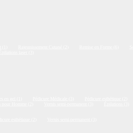
 (1)
Rajeunissement Cutané (2)
Remise en Forme (6)
S
Épilations laser (3)
s en gel (1)
Pédicure Médicale (3)
Pédicure esthétique (2)
n pour Homme (2)
Vernis semi-permanent (3)
Épilations (3)
icure esthétique (2)
Vernis semi-permanent (3)