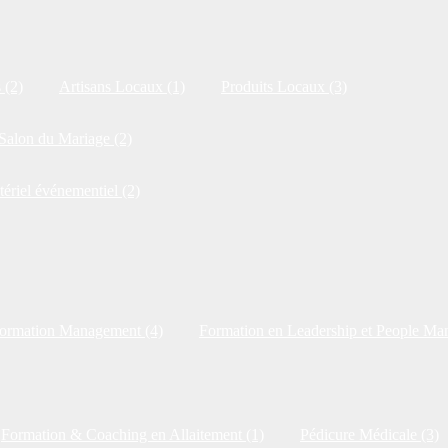
 (2)
Artisans Locaux (1)
Produits Locaux (3)
Salon du Mariage (2)
tériel événementiel (2)
ormation Management (4)
Formation en Leadership et People Ma
Formation & Coaching en Allaitement (1)
Pédicure Médicale (3)