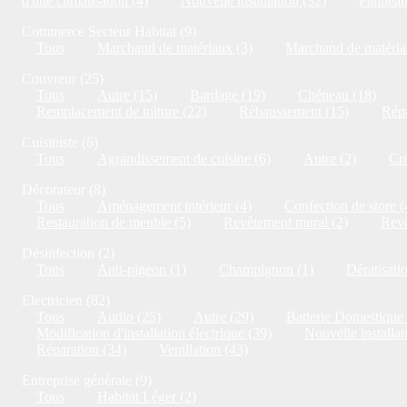
d'une climatisation (4)
Nouvelle installation (32)
Panneaux
Commerce Secteur Habitat (9)
Tous
Marchand de matériaux (3)
Marchand de matériau
Couvreur (25)
Tous
Autre (15)
Bardage (19)
Chéneau (18)
Remplacement de toiture (22)
Réhaussement (15)
Répa
Cuisiniste (6)
Tous
Agrandissement de cuisine (6)
Autre (2)
Cré
Décorateur (8)
Tous
Aménagement intérieur (4)
Confection de store (
Restauration de meuble (5)
Revêtement mural (2)
Revê
Désinfection (2)
Tous
Anti-pigeon (1)
Champignon (1)
Dératisati
Electricien (82)
Tous
Audio (25)
Autre (29)
Batterie Domestique 
Modification d'installation électrique (39)
Nouvelle installat
Réparation (34)
Ventilation (43)
Entreprise générale (9)
Tous
Habitat Léger (2)