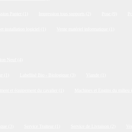
sion Papier (1)
Impression tous supports (2)
Pose (9)
Po
et installation logiciel (1)
Vente matériel informatique (1)
ion Neuf (4)
e (1)
Labellisé Bio - Biologique (3)
Viande (1)
ment et équipement du cavalier (1)
Machines et Engins du milieu é
ique (3)
Service Traiteur (1)
Service de Livraison (2)
Ven