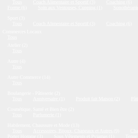
Tous
Coach Alimentaire et Sportif (3)
Coaching (6)
Forme (6)
Soin aux Ventouses, Cupping (1)
Sonothérapie
Sport (3)
Tous
Coach Alimentaire et Sportif (3)
Coaching (6)
Commerces Locaux
Tous
Atelier (2)
Tous
Autre (4)
Tous
Autre Commerce (14)
Tous
Boulangerie - Pâtisserie (2)
Tous
Anniversaire (1)
Produit fait Maison (2)
Pât
Cosmétique, Santé et Bien être (2)
Tous
Parfumerie (1)
Habilement, Chaussure et Mode (13)
Tous
Accessoires, Bijoux, Chapeaux et Autres (9)
Cha
Porter Homme (3)
Sous Vêtements et Pyjamas (1)
Tenue 