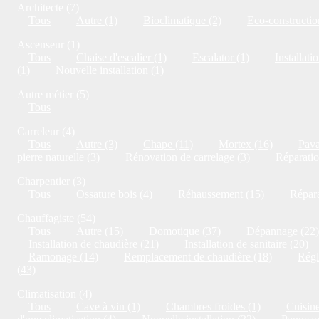
Architecte (7)
Tous
Autre (1)
Bioclimatique (2)
Eco-constructio
Ascenseur (1)
Tous
Chaise d'escalier (1)
Escalator (1)
Installati
(1)
Nouvelle installation (1)
Autre métier (5)
Tous
Carreleur (4)
Tous
Autre (3)
Chape (11)
Mortex (16)
Pava
pierre naturelle (3)
Rénovation de carrelage (3)
Réparatio
Charpentier (3)
Tous
Ossature bois (4)
Réhaussement (15)
Répara
Chauffagiste (54)
Tous
Autre (15)
Domotique (37)
Dépannage (22)
Installation de chaudière (21)
Installation de sanitaire (20)
Ramonage (14)
Remplacement de chaudière (18)
Régl
(43)
Climatisation (4)
Tous
Cave à vin (1)
Chambres froides (1)
Cuisine