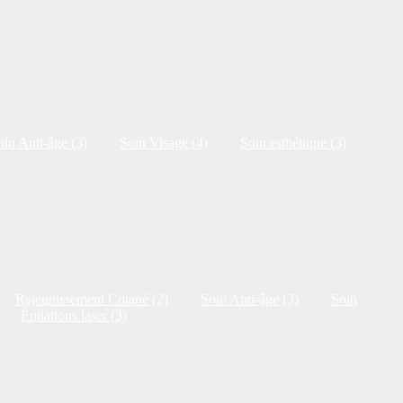
oin Anti-âge (3)
Soin Visage (4)
Soin esthétique (3)
Rajeunissement Cutané (2)
Soin Anti-âge (3)
Soin
Épilations laser (3)