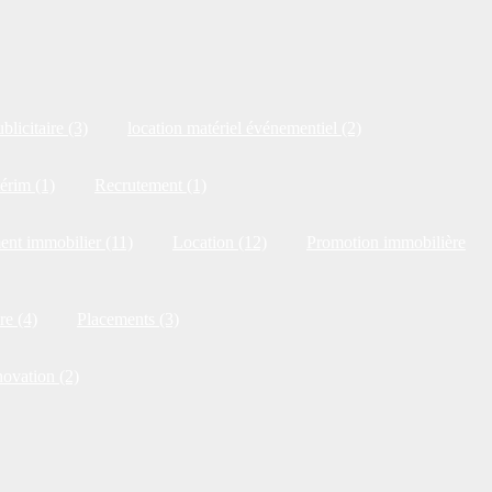
blicitaire (3)
location matériel événementiel (2)
érim (1)
Recrutement (1)
ent immobilier (11)
Location (12)
Promotion immobilière
re (4)
Placements (3)
novation (2)