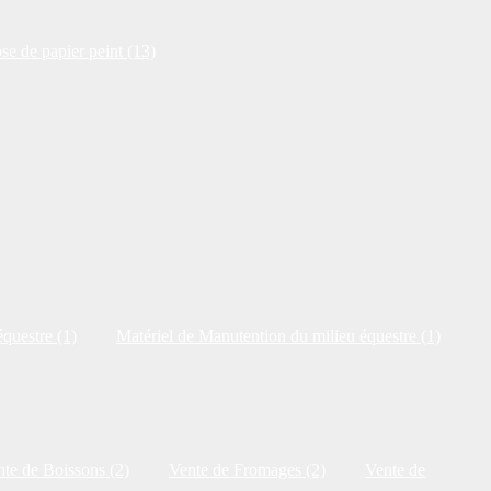
se de papier peint (13)
questre (1)
Matériel de Manutention du milieu équestre (1)
te de Boissons (2)
Vente de Fromages (2)
Vente de