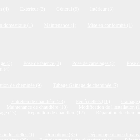
n (4)
Extérieur (3)
Général (5)
Intérieur (3)
on domestique (1)
Maintenance (1)
Mise en conformité (1)
ge (3)
Pose de faïence (3)
Pose de carrelages (3)
Pose de
n (4)
tion de cheminée (9)
Tubage Gainage de cheminée (7)
Entretien de chaudière (23)
Feu à pellets (16)
Gainage 
Maintenance de chaudière (18)
Modification de l'installation (
age (13)
Réparation de chaudière (17)
Réparation de cheminé
s industrielles (1)
Domotique (37)
Dépannage d'une climatisa