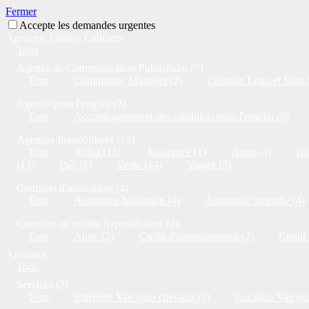
Fermer
Accepte les demandes urgentes
Agences, Études, Cabinets
Tous
Agence de Communication Publicitaire (7)
Tous
Community Manager (2)
Création Logo et Brandi
Agence pour l'emploi (2)
Tous
Accompagnement des candidats pour l'emploi (2)
Agences Immobilières (15)
Tous
Achat (13)
Assurance (1)
Autre (4)
Bie
(13)
Prêt (1)
Vente (14)
Viager (5)
Courtiers d'assurances (4)
Tous
Assurance habitation (4)
Assurance incendie (4)
Courtiers en crédits hypothécaires (2)
Tous
Autre (2)
Crédit d'investissement (2)
Crédit
Animaux
Tous
Services (2)
Tous
Entretien Van pour chevaux (1)
Location Van po