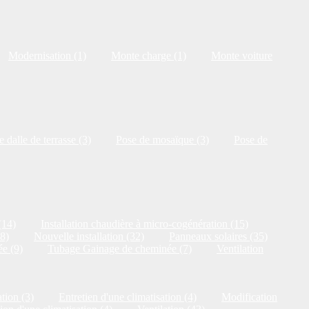
Modernisation (1)
Monte charge (1)
Monte voiture
 dalle de terrasse (3)
Pose de mosaïque (3)
Pose de
(14)
Installation chaudière à micro-cogénération (15)
18)
Nouvelle installation (32)
Panneaux solaires (35)
e (9)
Tubage Gainage de cheminée (7)
Ventilation
tion (3)
Entretien d'une climatisation (4)
Modification