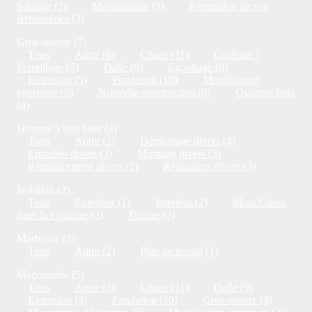
Sablage (2)
Métallisation (3)
Réparation de vos
ferronneries (3)
Gros oeuvre (7)
Tous
Autre (6)
Chape (11)
Coffrage /
Ferraillage (5)
Dalle (9)
Egouttage (8)
Extension (5)
Fondation (10)
Modification
intérieure (5)
Nouvelle construction (6)
Ossature bois
(4)
Homme à tout faire (4)
Tous
Autre (2)
Démontage divers (4)
Entretien divers (3)
Montage divers (3)
Remplacement divers (3)
Réparation divers (3)
Isolation (2)
Tous
Exterieur (1)
Interieur (2)
Murs Creux
dans la Coulisse (2)
Toiture (2)
Marbrerie (2)
Tous
Autre (2)
Plan de travail (1)
Maçonnerie (5)
Tous
Autre (3)
Chape (11)
Dalle (9)
Extension (4)
Fondation (10)
Gros oeuvre (4)