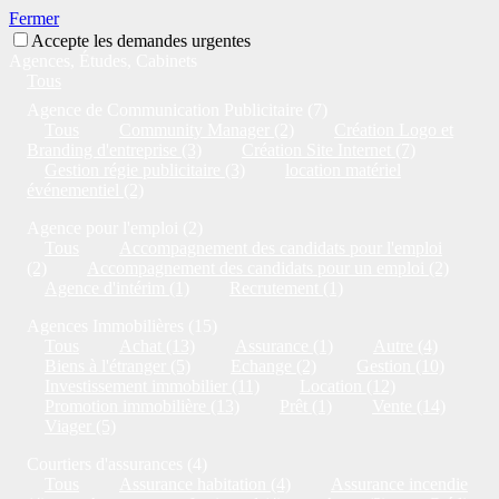
Fermer
Accepte les demandes urgentes
Agences, Études, Cabinets
Tous
Agence de Communication Publicitaire (7)
Tous
Community Manager (2)
Création Logo et
Branding d'entreprise (3)
Création Site Internet (7)
Gestion régie publicitaire (3)
location matériel
événementiel (2)
Agence pour l'emploi (2)
Tous
Accompagnement des candidats pour l'emploi
(2)
Accompagnement des candidats pour un emploi (2)
Agence d'intérim (1)
Recrutement (1)
Agences Immobilières (15)
Tous
Achat (13)
Assurance (1)
Autre (4)
Biens à l'étranger (5)
Echange (2)
Gestion (10)
Investissement immobilier (11)
Location (12)
Promotion immobilière (13)
Prêt (1)
Vente (14)
Viager (5)
Courtiers d'assurances (4)
Tous
Assurance habitation (4)
Assurance incendie