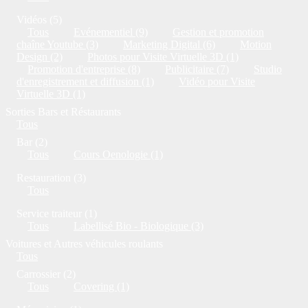
Vidéos (5)
Tous
Evénementiel (9)
Gestion et promotion
chaîne Youtube (3)
Marketing Digital (6)
Motion
Design (2)
Photos pour Visite Virtuelle 3D (1)
Promotion d'entreprise (8)
Publicitaire (7)
Studio
d'enregistrement et diffusion (1)
Vidéo pour Visite
Virtuelle 3D (1)
Sorties Bars et Réstaurants
Tous
Bar (2)
Tous
Cours Oenologie (1)
Restauration (3)
Tous
Service traiteur (1)
Tous
Labellisé Bio - Biologique (3)
Voitures et Autres véhicules roulants
Tous
Carrossier (2)
Tous
Covering (1)