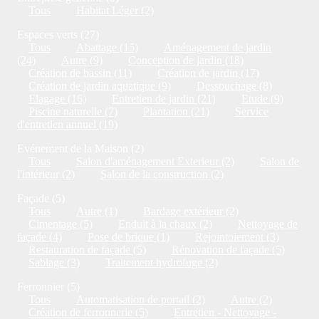
Tous
Habitat Léger (2)
Espaces verts (27)
Tous
Abattage (15)
Aménagement de jardin
(24)
Autre (9)
Conception de jardin (18)
Création de bassin (11)
Création de jardin (17)
Création de jardin aquatique (9)
Dessouchage (8)
Elagage (16)
Entretien de jardin (21)
Etude (9)
Piscine naturelle (7)
Plantation (21)
Service
d'entretien annuel (19)
Evénement de la Maison (2)
Tous
Salon d'aménagement Exterieur (2)
Salon de
l'intérieur (2)
Salon de la construction (2)
Façade (5)
Tous
Autre (1)
Bardage extérieur (2)
Cimentage (5)
Enduit à la chaux (2)
Nettoyage de
façade (4)
Pose de brique (1)
Rejointoiement (3)
Restauration de façade (5)
Rénovation de façade (5)
Sablage (3)
Traitement hydrofuge (2)
Ferronnier (5)
Tous
Automatisation de portail (2)
Autre (2)
Création de ferronnerie (5)
Entretien - Nettoyage -