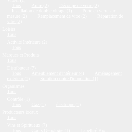
Vitrier (1)
Tous
Autre (2)
Découpe de verre (2)
Installation de double vitrage (1)
Porte en verre sur
mesure (2)
Remplacement de vitre (2)
Réparation de
vitre (2)
Loisirs
Tous
Activité Intérieure (2)
Tous
Marques et Produits
Tous
Distributeur (7)
Tous
Ameublement d'intérieur (4)
Aménagement
extérieur (1)
Solution contre l'inondation (1)
Organismes
Tous
Contrôle (1)
Tous
Gaz (1)
électrique (1)
Producteurs locaux
Tous
Vins et Spiritueux (7)
Tous
Cours Oenologie (1)
Labellisé Bio -