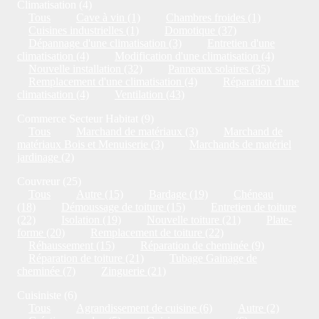
Climatisation (4)
Tous
Cave à vin (1)
Chambres froides (1)
Cuisines industrielles (1)
Domotique (37)
Dépannage d'une climatisation (3)
Entretien d'une
climatisation (4)
Modification d'une climatisation (4)
Nouvelle installation (32)
Panneaux solaires (35)
Remplacement d'une climatisation (4)
Réparation d'une
climatisation (4)
Ventilation (43)
Commerce Secteur Habitat (9)
Tous
Marchand de matériaux (3)
Marchand de
matériaux Bois et Menuiserie (3)
Marchands de matériel
jardinage (2)
Couvreur (25)
Tous
Autre (15)
Bardage (19)
Chéneau
(18)
Démoussage de toiture (15)
Entretien de toiture
(22)
Isolation (19)
Nouvelle toiture (21)
Plate-
forme (20)
Remplacement de toiture (22)
Réhaussement (15)
Réparation de cheminée (9)
Réparation de toiture (21)
Tubage Gainage de
cheminée (7)
Zinguerie (21)
Cuisiniste (6)
Tous
Agrandissement de cuisine (6)
Autre (2)