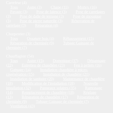
Carreleur (4)
Tous
Autre (3)
Chape (11)
Mortex (16)
Pavage (3)
Pose de faïence (3)
Pose de carrelages
(3)
Pose de dalle de terrasse (3)
Pose de mosaïque
(3)
Pose de pierre naturelle (3)
Rénovation de
carrelage (3)
Réparation (4)
Charpentier (3)
Tous
Ossature bois (4)
Réhaussement (15)
Réparation de cheminée (9)
Tubage Gainage de
cheminée (7)
Chauffagiste (54)
Tous
Autre (15)
Domotique (37)
Dépannage
(22)
Entretien de chaudière (23)
Feu à pellets (16)
Gainage (14)
Installation chaudière à micro-
cogénération (15)
Installation de chaudière (21)
Installation de sanitaire (20)
Maintenance de chaudière
(18)
Modification de l'installation (18)
Nouvelle
installation (32)
Panneaux solaires (35)
Ramonage
(14)
Remplacement de chaudière (18)
Réglage
(13)
Réparation de chaudière (17)
Réparation de
cheminée (9)
Tubage Gainage de cheminée (7)
Ventilation (43)