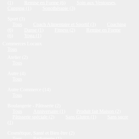
(1)
Remise en Forme (6)
Soin aux Ventouses,
Cupping (1)
Sonothérapie (3)
Sport (3)
Tous
Coach Alimentaire et Sportif (3)
Coaching
(6)
Danse (1)
Fitness (2)
Remise en Forme
(6)
Yoga (1)
Commerces Locaux
Tous
Atelier (2)
Tous
Autre (4)
Tous
Autre Commerce (14)
Tous
Boulangerie - Pâtisserie (2)
Tous
Anniversaire (1)
Produit fait Maison (2)
Pâtisserie spéciale (2)
Sans Gluten (1)
Sans sucre
(1)
Cosmétique, Santé et Bien être (2)
Tous
Parfumerie (1)