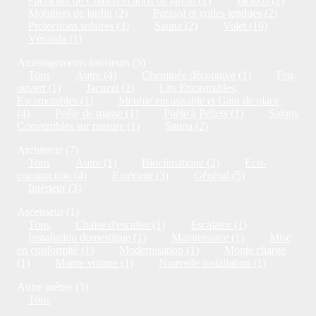
Fabricant de Chalets et abris de jardin (1)
Jacuzzi (2)
Mobiliers de jardin (2)
Parasol et voiles tendues (2)
Protections solaires (3)
Sauna (2)
Volet (16)
Véranda (1)
Aménagements intérieurs (5)
Tous
Autre (4)
Cheminée décorative (1)
Feu
ouvert (1)
Jacuzzi (2)
Lits Encastrables,
Escamotables (1)
Meuble encastrable et Gain de place
(4)
Poêle de masse (1)
Poêle à Pellets (1)
Salons
Convertibles sur mesure (1)
Sauna (2)
Architecte (7)
Tous
Autre (1)
Bioclimatique (2)
Eco-
construction (4)
Extérieur (3)
Général (5)
Intérieur (3)
Ascenseur (1)
Tous
Chaise d'escalier (1)
Escalator (1)
Installation domestique (1)
Maintenance (1)
Mise
en conformité (1)
Modernisation (1)
Monte charge
(1)
Monte voiture (1)
Nouvelle installation (1)
Autre métier (5)
Tous