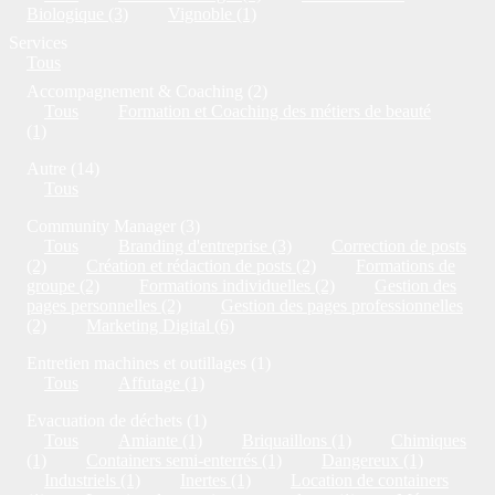
Biologique (3)
Vignoble (1)
Services
Tous
Accompagnement & Coaching (2)
Tous
Formation et Coaching des métiers de beauté
(1)
Autre (14)
Tous
Community Manager (3)
Tous
Branding d'entreprise (3)
Correction de posts
(2)
Création et rédaction de posts (2)
Formations de
groupe (2)
Formations individuelles (2)
Gestion des
pages personnelles (2)
Gestion des pages professionnelles
(2)
Marketing Digital (6)
Entretien machines et outillages (1)
Tous
Affutage (1)
Evacuation de déchets (1)
Tous
Amiante (1)
Briquaillons (1)
Chimiques
(1)
Containers semi-enterrés (1)
Dangereux (1)
Industriels (1)
Inertes (1)
Location de containers