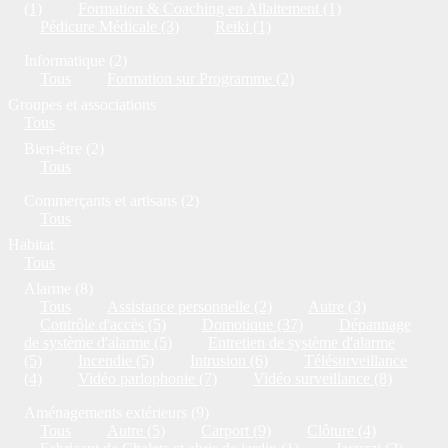
(1)
Formation & Coaching en Allaitement (1)
Pédicure Médicale (3)
Reiki (1)
Informatique (2)
Tous
Formation sur Programme (2)
Groupes et associations
Tous
Bien-être (2)
Tous
Commerçants et artisans (2)
Tous
Habitat
Tous
Alarme (8)
Tous
Assistance personnelle (2)
Autre (3)
Contrôle d'accès (5)
Domotique (37)
Dépannage
de système d'alarme (5)
Entretien de système d'alarme
(5)
Incendie (5)
Intrusion (6)
Télésurveillance
(4)
Vidéo parlophonie (7)
Vidéo surveillance (8)
Aménagements extérieurs (9)
Tous
Autre (5)
Carport (9)
Clôture (4)