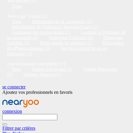
Mécanicien (1)
Tous
Nettoyage Voiture (2)
Tous
Dépollution de la carrosserie (2)
Désinfection de l'habitacle, fauteuil et tapis (2)
Gommage des Autocollants (2)
Lustrage et Polissage de
la carrosserie (2)
Nettoyage Extérieur (2)
Nettoyage
Intérieur (2)
Petits dégâts de peinture (2)
Rénovation
des Phares optiques (2)
Service à domicile ou en
entreprise (1)
concessionnaire automobile (1)
Tous
Voiture Electrique (1)
Voiture d'occasion
(1)
Voitures Neuves (1)
se connecter
Ajoutez vos professionnels en favoris
connexion
Filtrer par critères