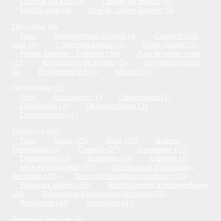
Création sur plan (5)
Cuisine sur mesure (6)
Modification (4)
Pose de cuisine équipée (9)
Décorateur (8)
Tous
Aménagement intérieur (4)
Confection de
store (4)
Confection tenture (4)
Home staging (3)
Peintre Intérieur - Extérieur (16)
Pose de papier peint
(13)
Restauration de meuble (5)
Revêtement mural
(2)
Revêtement sol (1)
Stickers (2)
Désinfection (2)
Tous
Anti-pigeon (1)
Champignon (1)
Dératisation (2)
Désinsectisation (2)
Désodorisation (1)
Electricien (82)
Tous
Audio (25)
Autre (29)
Batterie
Domestique (3)
Contrôle (27)
Domotique (37)
Dépannage (33)
Eclairage (36)
Eolienne (1)
Mise en conformité (32)
Modification d'installation
électrique (39)
Nouvelle installation électrique (72)
Panneaux solaires (35)
Remplacement d'électroménager
(28)
Rénovation d'installation électrique (36)
Réparation (34)
Ventilation (43)
Entreprise générale (9)