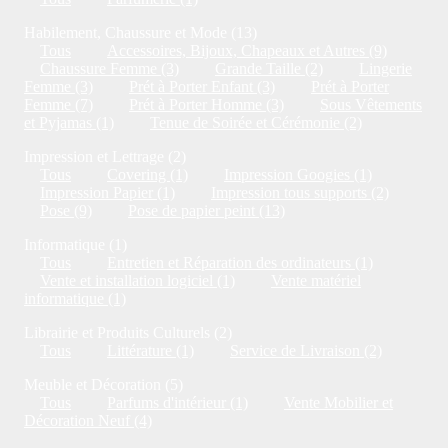
Habilement, Chaussure et Mode (13)
Tous
Accessoires, Bijoux, Chapeaux et Autres (9)
Chaussure Femme (3)
Grande Taille (2)
Lingerie
Femme (3)
Prét à Porter Enfant (3)
Prét à Porter
Femme (7)
Prét à Porter Homme (3)
Sous Vêtements
et Pyjamas (1)
Tenue de Soirée et Cérémonie (2)
Impression et Lettrage (2)
Tous
Covering (1)
Impression Googies (1)
Impression Papier (1)
Impression tous supports (2)
Pose (9)
Pose de papier peint (13)
Informatique (1)
Tous
Entretien et Réparation des ordinateurs (1)
Vente et installation logiciel (1)
Vente matériel
informatique (1)
Librairie et Produits Culturels (2)
Tous
Littérature (1)
Service de Livraison (2)
Meuble et Décoration (5)
Tous
Parfums d'intérieur (1)
Vente Mobilier et
Décoration Neuf (4)