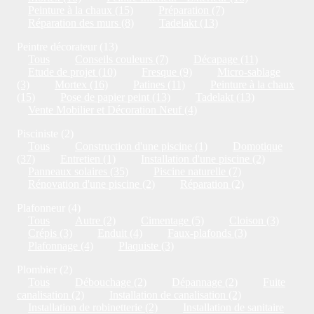
Peinture à la chaux (15)
Préparation (7)
Réparation des murs (8)
Tadelakt (13)
Peintre décorateur (13)
Tous
Conseils couleurs (7)
Décapage (11)
Etude de projet (10)
Fresque (9)
Micro-sablage
(3)
Mortex (16)
Patines (11)
Peinture à la chaux
(15)
Pose de papier peint (13)
Tadelakt (13)
Vente Mobilier et Décoration Neuf (4)
Pisciniste (2)
Tous
Construction d'une piscine (1)
Domotique
(37)
Entretien (1)
Installation d'une piscine (2)
Panneaux solaires (35)
Piscine naturelle (7)
Rénovation d'une piscine (2)
Réparation (2)
Plafonneur (4)
Tous
Autre (2)
Cimentage (5)
Cloison (3)
Crépis (3)
Enduit (4)
Faux-plafonds (3)
Plafonnage (4)
Plaquiste (3)
Plombier (2)
Tous
Débouchage (2)
Dépannage (2)
Fuite
canalisation (2)
Installation de canalisation (2)
Installation de robinetterie (2)
Installation de sanitaire