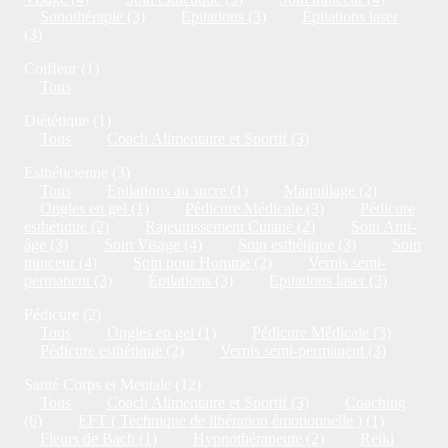
Sonothérapie (3)
Épilations (3)
Épilations laser
(3)
Coiffeur (1)
Tous
Diététique (1)
Tous
Coach Alimentaire et Sportif (3)
Esthéticienne (3)
Tous
Epilations au sucre (1)
Maquillage (2)
Ongles en gel (1)
Pédicure Médicale (3)
Pédicure
esthétique (2)
Rajeunissement Cutané (2)
Soin Anti-
âge (3)
Soin Visage (4)
Soin esthétique (3)
Soin
minceur (4)
Soin pour Homme (2)
Vernis semi-
permanent (3)
Épilations (3)
Épilations laser (3)
Pédicure (2)
Tous
Ongles en gel (1)
Pédicure Médicale (3)
Pédicure esthétique (2)
Vernis semi-permanent (3)
Santé Corps et Mentale (12)
Tous
Coach Alimentaire et Sportif (3)
Coaching
(6)
EFT ( Technique de libération émotionnelle ) (1)
Fleurs de Bach (1)
Hypnothérapeute (2)
Reiki