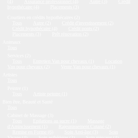
(4)
Assurance professionnel (4)
Autre (3)
Crédit
hypothécaire (4)
Placements (3)
Courtiers en crédits hypothécaires (2)
Tous
Autre (2)
Crédit d'investissement (2)
Crédit hypothécaire (4)
Crédit ponts (2)
Placements (3)
Prêt rénovation (2)
Animaux
Tous
Services (2)
Tous
Entretien Van pour chevaux (1)
Location
Van pour chevaux (2)
Vente Van pour chevaux (1)
Artistes
Tous
Peintre (1)
Tous
Artiste peintre (1)
Bien être, Beauté et Santé
Tous
Cabinet de Massage (3)
Tous
Epilations au sucre (1)
Massage
d'Amincissement (1)
Rajeunissement Cutané (2)
Remise en Forme (6)
Soin Anti-âge (3)
Soin
Visage (4)
Soin esthétique (3)
Soin minceur (4)