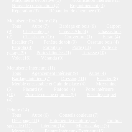
Maçonnerie décorative (5)
Modification intérieure (2)
Nouvelle construction (4)
Rejointoiement (3)
Réparation (3)
Réparation de cheminée (9)
Menuiserie Extérieure (18)
Tous
Autre (7)
Bardage en bois (9)
Carport
(9)
Charpente (1)
Châssis Alu (4)
Châssis bois
(2)
Châssis pvc (16)
Couverture (1)
Ecran (4)
Escalier (7)
Fenêtre de toit (9)
Ossature bois (4)
Pergola (8)
Portail (5)
Porte (13)
Porte de
garage (9)
Portes blindées (1)
Terrasse (10)
Volet (16)
Véranda (9)
Menuiserie Intérieure (11)
Tous
Agencement intérieur (9)
Autre (4)
Bardage intérieur (7)
Dressing (11)
Escalier (8)
Meuble encastrable et Gain de place (4)
Mezzanine
(5)
Placard (9)
Plafond (4)
Porte intérieure
(10)
Pose de cuisine équipée (9)
Pose de parquet
(4)
Peintre (14)
Tous
Autre (6)
Conseils couleurs (7)
Décapage (11)
Entretien de peinture (11)
Finition
spéciale (11)
Intérieur (14)
Micro-sablage (3)
Mortex (16)
Peintre Intérieur - Extérieur (16)