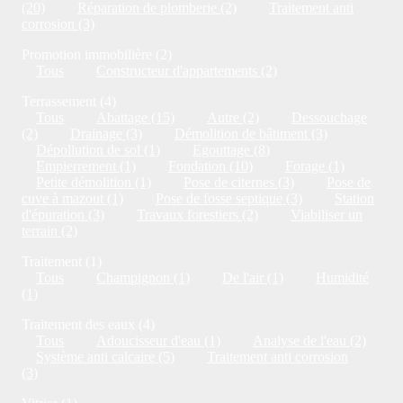
(20)
Réparation de plomberie (2)
Traitement anti
corrosion (3)
Promotion immobilière (2)
Tous
Constructeur d'appartements (2)
Terrassement (4)
Tous
Abattage (15)
Autre (2)
Dessouchage
(2)
Drainage (3)
Démolition de bâtiment (3)
Dépollution de sol (1)
Egouttage (8)
Empierrement (1)
Fondation (10)
Forage (1)
Petite démolition (1)
Pose de citernes (3)
Pose de
cuve à mazout (1)
Pose de fosse septique (3)
Station
d'épuration (3)
Travaux forestiers (2)
Viabiliser un
terrain (2)
Traitement (1)
Tous
Champignon (1)
De l'air (1)
Humidité
(1)
Traitement des eaux (4)
Tous
Adoucisseur d'eau (1)
Analyse de l'eau (2)
Système anti calcaire (5)
Traitement anti corrosion
(3)