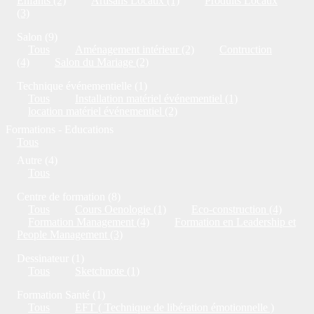
Enfants (2)
Artisans Locaux (1)
Produits Locaux
(3)
Salon (9)
Tous
Aménagement intérieur (2)
Contruction
(4)
Salon du Mariage (2)
Technique événementielle (1)
Tous
Installation matériel événementiel (1)
location matériel événementiel (2)
Formations - Educations
Tous
Autre (4)
Tous
Centre de formation (8)
Tous
Cours Oenologie (1)
Eco-construction (4)
Formation Management (4)
Formation en Leadership et
People Management (3)
Dessinateur (1)
Tous
Sketchnote (1)
Formation Santé (1)
Tous
EFT ( Technique de libération émotionnelle )