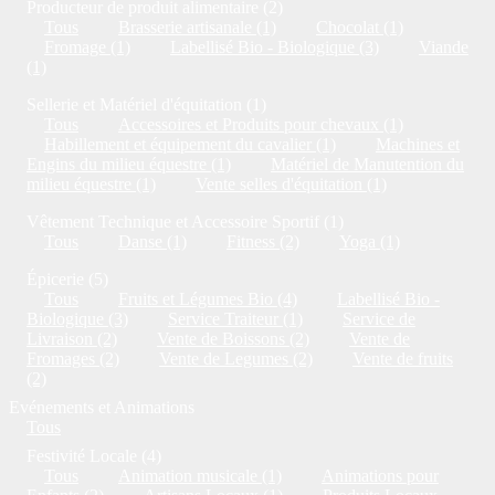
Producteur de produit alimentaire (2)
Tous
Brasserie artisanale (1)
Chocolat (1)
Fromage (1)
Labellisé Bio - Biologique (3)
Viande
(1)
Sellerie et Matériel d'équitation (1)
Tous
Accessoires et Produits pour chevaux (1)
Habillement et équipement du cavalier (1)
Machines et
Engins du milieu équestre (1)
Matériel de Manutention du
milieu équestre (1)
Vente selles d'équitation (1)
Vêtement Technique et Accessoire Sportif (1)
Tous
Danse (1)
Fitness (2)
Yoga (1)
Épicerie (5)
Tous
Fruits et Légumes Bio (4)
Labellisé Bio -
Biologique (3)
Service Traiteur (1)
Service de
Livraison (2)
Vente de Boissons (2)
Vente de
Fromages (2)
Vente de Legumes (2)
Vente de fruits
(2)
Evénements et Animations
Tous
Festivité Locale (4)
Tous
Animation musicale (1)
Animations pour