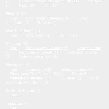
(1)
Location de containers sur roulettes (1)
Ménagers
(1)
Papiers (1)
Verts (1)
Fiduciaire (3)
Tous
Comptabilité d'entreprise (1)
Expert
Comptable (2)
Fiscaliste (1)
Matériel de bureau (1)
Tous
Imprimante (1)
Téléphonie (1)
Nettoyage (3)
Tous
Démoussage de toiture (15)
Lavage de vitre
(1)
Nettoyage de véranda (1)
Nettoyage industriel
(3)
Traitement de parquet (1)
Photographe (7)
Tous
Evénementiel (9)
Photos Scolaires (1)
Photos pour Visite Virtuelle 3D (1)
Portait (6)
Promotion d'entreprise (8)
Publicitaire (7)
Vidéo
pour Visite Virtuelle 3D (1)
Service de Navette (1)
Tous
Traducteur (5)
Tous