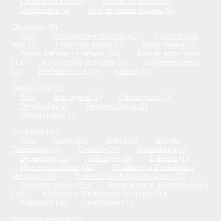
Création sur plan (5)
Cuisine sur mesure (6)
Modification (4)
Pose de cuisine équipée (9)
Décorateur (8)
Tous
Aménagement intérieur (4)
Confection de
store (4)
Confection tenture (4)
Home staging (3)
Peintre Intérieur - Extérieur (16)
Pose de papier peint
(13)
Restauration de meuble (5)
Revêtement mural
(2)
Revêtement sol (1)
Stickers (2)
Désinfection (2)
Tous
Anti-pigeon (1)
Champignon (1)
Dératisation (2)
Désinsectisation (2)
Désodorisation (1)
Electricien (82)
Tous
Audio (25)
Autre (29)
Batterie
Domestique (3)
Contrôle (27)
Domotique (37)
Dépannage (33)
Eclairage (36)
Eolienne (1)
Mise en conformité (32)
Modification d'installation
électrique (39)
Nouvelle installation électrique (72)
Panneaux solaires (35)
Remplacement d'électroménager
(28)
Rénovation d'installation électrique (36)
Réparation (34)
Ventilation (43)
Entreprise générale (9)