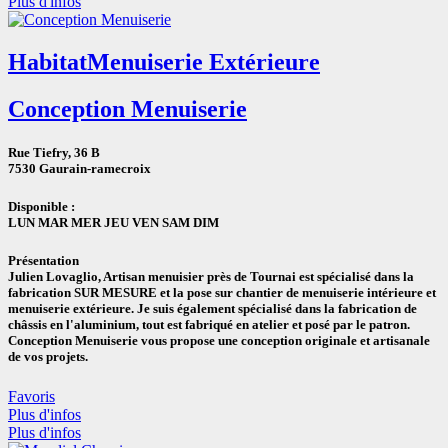
Plus d'infos
Habitat
Menuiserie Extérieure
Conception Menuiserie
Rue Tiefry, 36 B
7530 Gaurain-ramecroix
Disponible :
LUN
MAR
MER
JEU
VEN
SAM
DIM
Présentation
Julien Lovaglio, Artisan menuisier près de Tournai est spécialisé dans la
fabrication SUR MESURE et la pose sur chantier de menuiserie intérieure et
menuiserie extérieure. Je suis également spécialisé dans la fabrication de
châssis en l'aluminium, tout est fabriqué en atelier et posé par le patron.
Conception Menuiserie vous propose une conception originale et artisanale
de vos projets.
Favoris
Plus d'infos
Plus d'infos