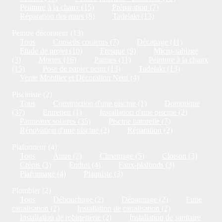
Peinture à la chaux (15)
Préparation (7)
Réparation des murs (8)
Tadelakt (13)
Peintre décorateur (13)
Tous
Conseils couleurs (7)
Décapage (11)
Etude de projet (10)
Fresque (9)
Micro-sablage
(3)
Mortex (16)
Patines (11)
Peinture à la chaux
(15)
Pose de papier peint (13)
Tadelakt (13)
Vente Mobilier et Décoration Neuf (4)
Pisciniste (2)
Tous
Construction d'une piscine (1)
Domotique
(37)
Entretien (1)
Installation d'une piscine (2)
Panneaux solaires (35)
Piscine naturelle (7)
Rénovation d'une piscine (2)
Réparation (2)
Plafonneur (4)
Tous
Autre (2)
Cimentage (5)
Cloison (3)
Crépis (3)
Enduit (4)
Faux-plafonds (3)
Plafonnage (4)
Plaquiste (3)
Plombier (2)
Tous
Débouchage (2)
Dépannage (2)
Fuite
canalisation (2)
Installation de canalisation (2)
Installation de robinetterie (2)
Installation de sanitaire