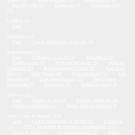
Sonothérapie (3)
Épilations (3)
Épilations laser
(3)
Coiffeur (1)
Tous
Diététique (1)
Tous
Coach Alimentaire et Sportif (3)
Esthéticienne (3)
Tous
Epilations au sucre (1)
Maquillage (2)
Ongles en gel (1)
Pédicure Médicale (3)
Pédicure
esthétique (2)
Rajeunissement Cutané (2)
Soin Anti-
âge (3)
Soin Visage (4)
Soin esthétique (3)
Soin
minceur (4)
Soin pour Homme (2)
Vernis semi-
permanent (3)
Épilations (3)
Épilations laser (3)
Pédicure (2)
Tous
Ongles en gel (1)
Pédicure Médicale (3)
Pédicure esthétique (2)
Vernis semi-permanent (3)
Santé Corps et Mentale (12)
Tous
Coach Alimentaire et Sportif (3)
Coaching
(6)
EFT ( Technique de libération émotionnelle ) (1)
Fleurs de Bach (1)
Hypnothérapeute (2)
Reiki