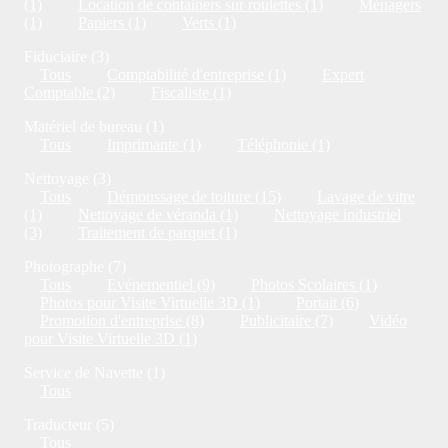
(1)
Location de containers sur roulettes (1)
Ménagers
(1)
Papiers (1)
Verts (1)
Fiduciaire (3)
Tous
Comptabilité d'entreprise (1)
Expert
Comptable (2)
Fiscaliste (1)
Matériel de bureau (1)
Tous
Imprimante (1)
Téléphonie (1)
Nettoyage (3)
Tous
Démoussage de toiture (15)
Lavage de vitre
(1)
Nettoyage de véranda (1)
Nettoyage industriel
(3)
Traitement de parquet (1)
Photographe (7)
Tous
Evénementiel (9)
Photos Scolaires (1)
Photos pour Visite Virtuelle 3D (1)
Portait (6)
Promotion d'entreprise (8)
Publicitaire (7)
Vidéo
pour Visite Virtuelle 3D (1)
Service de Navette (1)
Tous
Traducteur (5)
Tous