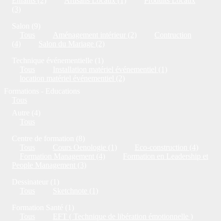
Enfants (2)
Artisans Locaux (1)
Produits Locaux
(3)
Salon (9)
Tous
Aménagement intérieur (2)
Contruction
(4)
Salon du Mariage (2)
Technique événementielle (1)
Tous
Installation matériel événementiel (1)
location matériel événementiel (2)
Formations - Educations
Tous
Autre (4)
Tous
Centre de formation (8)
Tous
Cours Oenologie (1)
Eco-construction (4)
Formation Management (4)
Formation en Leadership et
People Management (3)
Dessinateur (1)
Tous
Sketchnote (1)
Formation Santé (1)
Tous
EFT ( Technique de libération émotionnelle )