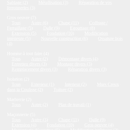
Sablage (2)
Métallisation (3)
Réparation de vos
ferronneries (3)
Gros oeuvre (7)
Tous
Autre (6)
Chape (11)
Coffrage /
Ferraillage (5)
Dalle (9)
Egouttage (8)
Extension (5)
Fondation (10)
Modification
intérieure (5)
Nouvelle construction (6)
Ossature bois
(4)
Homme à tout faire (4)
Tous
Autre (2)
Démontage divers (4)
Entretien divers (3)
Montage divers (3)
Remplacement divers (3)
Réparation divers (3)
Isolation (2)
Tous
Exterieur (1)
Interieur (2)
Murs Creux
dans la Coulisse (2)
Toiture (2)
Marbrerie (2)
Tous
Autre (2)
Plan de travail (1)
Maçonnerie (5)
Tous
Autre (3)
Chape (11)
Dalle (9)
Extension (4)
Fondation (10)
Gros oeuvre (4)