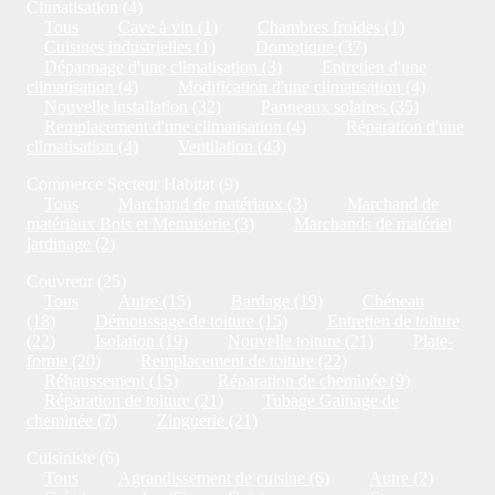
Climatisation (4)
Tous
Cave à vin (1)
Chambres froides (1)
Cuisines industrielles (1)
Domotique (37)
Dépannage d'une climatisation (3)
Entretien d'une
climatisation (4)
Modification d'une climatisation (4)
Nouvelle installation (32)
Panneaux solaires (35)
Remplacement d'une climatisation (4)
Réparation d'une
climatisation (4)
Ventilation (43)
Commerce Secteur Habitat (9)
Tous
Marchand de matériaux (3)
Marchand de
matériaux Bois et Menuiserie (3)
Marchands de matériel
jardinage (2)
Couvreur (25)
Tous
Autre (15)
Bardage (19)
Chéneau
(18)
Démoussage de toiture (15)
Entretien de toiture
(22)
Isolation (19)
Nouvelle toiture (21)
Plate-
forme (20)
Remplacement de toiture (22)
Réhaussement (15)
Réparation de cheminée (9)
Réparation de toiture (21)
Tubage Gainage de
cheminée (7)
Zinguerie (21)
Cuisiniste (6)
Tous
Agrandissement de cuisine (6)
Autre (2)