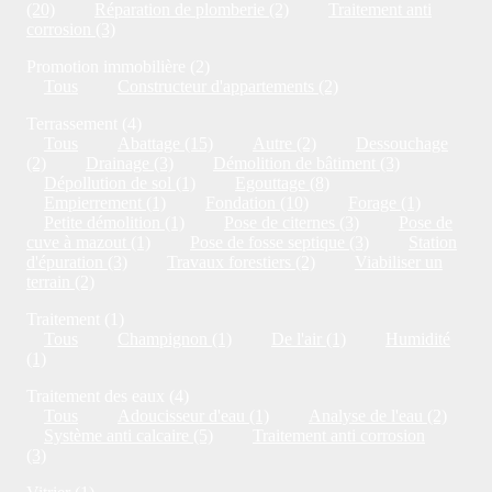
(20)
Réparation de plomberie (2)
Traitement anti
corrosion (3)
Promotion immobilière (2)
Tous
Constructeur d'appartements (2)
Terrassement (4)
Tous
Abattage (15)
Autre (2)
Dessouchage
(2)
Drainage (3)
Démolition de bâtiment (3)
Dépollution de sol (1)
Egouttage (8)
Empierrement (1)
Fondation (10)
Forage (1)
Petite démolition (1)
Pose de citernes (3)
Pose de
cuve à mazout (1)
Pose de fosse septique (3)
Station
d'épuration (3)
Travaux forestiers (2)
Viabiliser un
terrain (2)
Traitement (1)
Tous
Champignon (1)
De l'air (1)
Humidité
(1)
Traitement des eaux (4)
Tous
Adoucisseur d'eau (1)
Analyse de l'eau (2)
Système anti calcaire (5)
Traitement anti corrosion
(3)