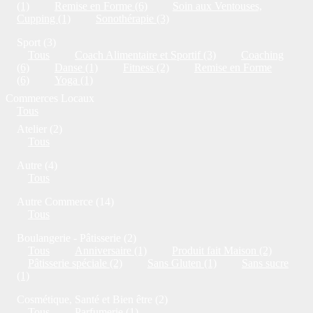
(1)
Remise en Forme (6)
Soin aux Ventouses,
Cupping (1)
Sonothérapie (3)
Sport (3)
Tous
Coach Alimentaire et Sportif (3)
Coaching
(6)
Danse (1)
Fitness (2)
Remise en Forme
(6)
Yoga (1)
Commerces Locaux
Tous
Atelier (2)
Tous
Autre (4)
Tous
Autre Commerce (14)
Tous
Boulangerie - Pâtisserie (2)
Tous
Anniversaire (1)
Produit fait Maison (2)
Pâtisserie spéciale (2)
Sans Gluten (1)
Sans sucre
(1)
Cosmétique, Santé et Bien être (2)
Tous
Parfumerie (1)