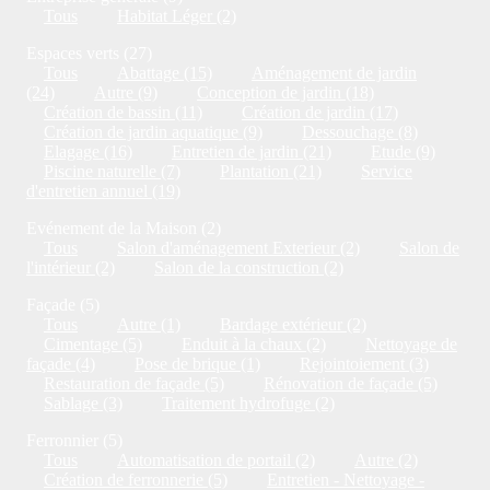
Tous
Habitat Léger (2)
Espaces verts (27)
Tous
Abattage (15)
Aménagement de jardin
(24)
Autre (9)
Conception de jardin (18)
Création de bassin (11)
Création de jardin (17)
Création de jardin aquatique (9)
Dessouchage (8)
Elagage (16)
Entretien de jardin (21)
Etude (9)
Piscine naturelle (7)
Plantation (21)
Service
d'entretien annuel (19)
Evénement de la Maison (2)
Tous
Salon d'aménagement Exterieur (2)
Salon de
l'intérieur (2)
Salon de la construction (2)
Façade (5)
Tous
Autre (1)
Bardage extérieur (2)
Cimentage (5)
Enduit à la chaux (2)
Nettoyage de
façade (4)
Pose de brique (1)
Rejointoiement (3)
Restauration de façade (5)
Rénovation de façade (5)
Sablage (3)
Traitement hydrofuge (2)
Ferronnier (5)
Tous
Automatisation de portail (2)
Autre (2)
Création de ferronnerie (5)
Entretien - Nettoyage -