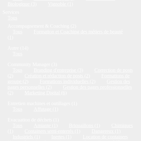
Biologique (3)
Vignoble (1)
Services
Tous
Accompagnement & Coaching (2)
Tous
Formation et Coaching des métiers de beauté
(1)
Autre (14)
Tous
Community Manager (3)
Tous
Branding d'entreprise (3)
Correction de posts
(2)
Création et rédaction de posts (2)
Formations de
groupe (2)
Formations individuelles (2)
Gestion des
pages personnelles (2)
Gestion des pages professionnelles
(2)
Marketing Digital (6)
Entretien machines et outillages (1)
Tous
Affutage (1)
Evacuation de déchets (1)
Tous
Amiante (1)
Briquaillons (1)
Chimiques
(1)
Containers semi-enterrés (1)
Dangereux (1)
Industriels (1)
Inertes (1)
Location de containers