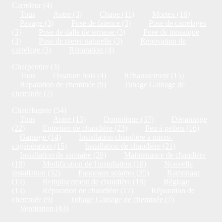
Carreleur (4)
Tous
Autre (3)
Chape (11)
Mortex (16)
Pavage (3)
Pose de faïence (3)
Pose de carrelages
(3)
Pose de dalle de terrasse (3)
Pose de mosaïque
(3)
Pose de pierre naturelle (3)
Rénovation de
carrelage (3)
Réparation (4)
Charpentier (3)
Tous
Ossature bois (4)
Réhaussement (15)
Réparation de cheminée (9)
Tubage Gainage de
cheminée (7)
Chauffagiste (54)
Tous
Autre (15)
Domotique (37)
Dépannage
(22)
Entretien de chaudière (23)
Feu à pellets (16)
Gainage (14)
Installation chaudière à micro-
cogénération (15)
Installation de chaudière (21)
Installation de sanitaire (20)
Maintenance de chaudière
(18)
Modification de l'installation (18)
Nouvelle
installation (32)
Panneaux solaires (35)
Ramonage
(14)
Remplacement de chaudière (18)
Réglage
(13)
Réparation de chaudière (17)
Réparation de
cheminée (9)
Tubage Gainage de cheminée (7)
Ventilation (43)