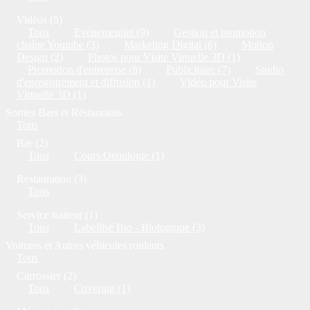
Vidéos (5)
Tous
Evénementiel (9)
Gestion et promotion
chaîne Youtube (3)
Marketing Digital (6)
Motion
Design (2)
Photos pour Visite Virtuelle 3D (1)
Promotion d'entreprise (8)
Publicitaire (7)
Studio
d'enregistrement et diffusion (1)
Vidéo pour Visite
Virtuelle 3D (1)
Sorties Bars et Réstaurants
Tous
Bar (2)
Tous
Cours Oenologie (1)
Restauration (3)
Tous
Service traiteur (1)
Tous
Labellisé Bio - Biologique (3)
Voitures et Autres véhicules roulants
Tous
Carrossier (2)
Tous
Covering (1)