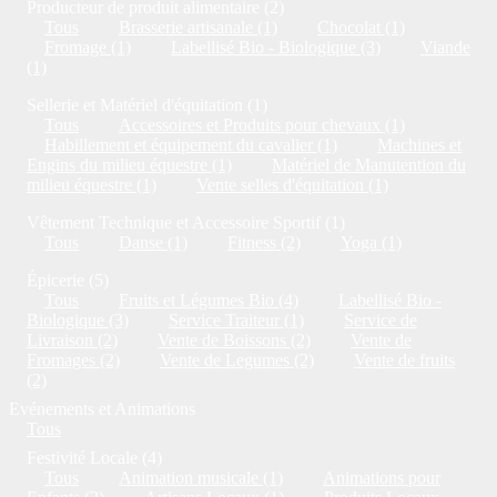
Producteur de produit alimentaire (2)
Tous
Brasserie artisanale (1)
Chocolat (1)
Fromage (1)
Labellisé Bio - Biologique (3)
Viande
(1)
Sellerie et Matériel d'équitation (1)
Tous
Accessoires et Produits pour chevaux (1)
Habillement et équipement du cavalier (1)
Machines et
Engins du milieu équestre (1)
Matériel de Manutention du
milieu équestre (1)
Vente selles d'équitation (1)
Vêtement Technique et Accessoire Sportif (1)
Tous
Danse (1)
Fitness (2)
Yoga (1)
Épicerie (5)
Tous
Fruits et Légumes Bio (4)
Labellisé Bio -
Biologique (3)
Service Traiteur (1)
Service de
Livraison (2)
Vente de Boissons (2)
Vente de
Fromages (2)
Vente de Legumes (2)
Vente de fruits
(2)
Evénements et Animations
Tous
Festivité Locale (4)
Tous
Animation musicale (1)
Animations pour