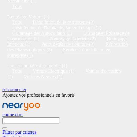
Mécanicien (1)
Tous
Nettoyage Voiture (2)
Tous
Dépollution de la carrosserie (2)
Désinfection de l'habitacle, fauteuil et tapis (2)
Gommage des Autocollants (2)
Lustrage et Polissage de
la carrosserie (2)
Nettoyage Extérieur (2)
Nettoyage
Intérieur (2)
Petits dégâts de peinture (2)
Rénovation
des Phares optiques (2)
Service à domicile ou en
entreprise (1)
concessionnaire automobile (1)
Tous
Voiture Electrique (1)
Voiture d'occasion
(1)
Voitures Neuves (1)
se connecter
Ajoutez vos professionnels en favoris
connexion
Filtrer par critères