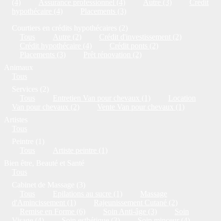
(4)
Assurance professionnel (4)
Autre (3)
Crédit
hypothécaire (4)
Placements (3)
Courtiers en crédits hypothécaires (2)
Tous
Autre (2)
Crédit d'investissement (2)
Crédit hypothécaire (4)
Crédit ponts (2)
Placements (3)
Prêt rénovation (2)
Animaux
Tous
Services (2)
Tous
Entretien Van pour chevaux (1)
Location
Van pour chevaux (2)
Vente Van pour chevaux (1)
Artistes
Tous
Peintre (1)
Tous
Artiste peintre (1)
Bien être, Beauté et Santé
Tous
Cabinet de Massage (3)
Tous
Epilations au sucre (1)
Massage
d'Amincissement (1)
Rajeunissement Cutané (2)
Remise en Forme (6)
Soin Anti-âge (3)
Soin
Visage (4)
Soin esthétique (3)
Soin minceur (4)