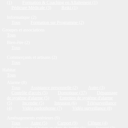
(1)
Formation & Coaching en Allaitement (1)
Pédicure Médicale (3)
Reiki (1)
Informatique (2)
Tous
Formation sur Programme (2)
Groupes et associations
Tous
Bien-être (2)
Tous
Commerçants et artisans (2)
Tous
Habitat
Tous
Alarme (8)
Tous
Assistance personnelle (2)
Autre (3)
Contrôle d'accès (5)
Domotique (37)
Dépannage
de système d'alarme (5)
Entretien de système d'alarme
(5)
Incendie (5)
Intrusion (6)
Télésurveillance
(4)
Vidéo parlophonie (7)
Vidéo surveillance (8)
Aménagements extérieurs (9)
Tous
Autre (5)
Carport (9)
Clôture (4)