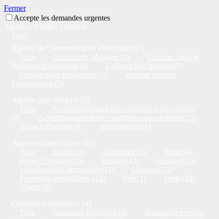
Fermer
Accepte les demandes urgentes
Agences, Études, Cabinets
Tous
Agence de Communication Publicitaire (7)
Tous
Community Manager (2)
Création Logo et
Branding d'entreprise (3)
Création Site Internet (7)
Gestion régie publicitaire (3)
location matériel
événementiel (2)
Agence pour l'emploi (2)
Tous
Accompagnement des candidats pour l'emploi
(2)
Accompagnement des candidats pour un emploi (2)
Agence d'intérim (1)
Recrutement (1)
Agences Immobilières (15)
Tous
Achat (13)
Assurance (1)
Autre (4)
Biens à l'étranger (5)
Echange (2)
Gestion (10)
Investissement immobilier (11)
Location (12)
Promotion immobilière (13)
Prêt (1)
Vente (14)
Viager (5)
Courtiers d'assurances (4)
Tous
Assurance habitation (4)
Assurance incendie