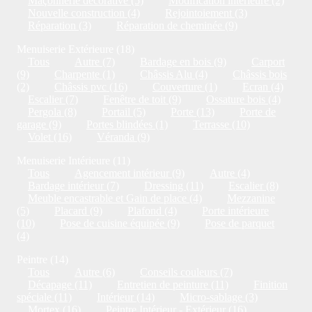
Maçonnerie décorative (5)
Modification intérieure (2)
Nouvelle construction (4)
Rejointoiement (3)
Réparation (3)
Réparation de cheminée (9)
Menuiserie Extérieure (18)
Tous
Autre (7)
Bardage en bois (9)
Carport
(9)
Charpente (1)
Châssis Alu (4)
Châssis bois
(2)
Châssis pvc (16)
Couverture (1)
Ecran (4)
Escalier (7)
Fenêtre de toit (9)
Ossature bois (4)
Pergola (8)
Portail (5)
Porte (13)
Porte de
garage (9)
Portes blindées (1)
Terrasse (10)
Volet (16)
Véranda (9)
Menuiserie Intérieure (11)
Tous
Agencement intérieur (9)
Autre (4)
Bardage intérieur (7)
Dressing (11)
Escalier (8)
Meuble encastrable et Gain de place (4)
Mezzanine
(5)
Placard (9)
Plafond (4)
Porte intérieure
(10)
Pose de cuisine équipée (9)
Pose de parquet
(4)
Peintre (14)
Tous
Autre (6)
Conseils couleurs (7)
Décapage (11)
Entretien de peinture (11)
Finition
spéciale (11)
Intérieur (14)
Micro-sablage (3)
Mortex (16)
Peintre Intérieur - Extérieur (16)