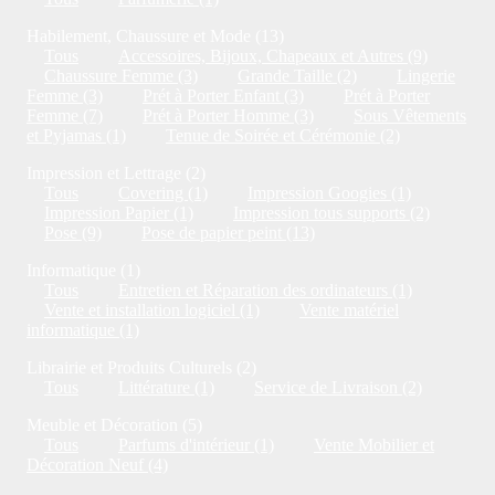
Habilement, Chaussure et Mode (13)
Tous
Accessoires, Bijoux, Chapeaux et Autres (9)
Chaussure Femme (3)
Grande Taille (2)
Lingerie
Femme (3)
Prét à Porter Enfant (3)
Prét à Porter
Femme (7)
Prét à Porter Homme (3)
Sous Vêtements
et Pyjamas (1)
Tenue de Soirée et Cérémonie (2)
Impression et Lettrage (2)
Tous
Covering (1)
Impression Googies (1)
Impression Papier (1)
Impression tous supports (2)
Pose (9)
Pose de papier peint (13)
Informatique (1)
Tous
Entretien et Réparation des ordinateurs (1)
Vente et installation logiciel (1)
Vente matériel
informatique (1)
Librairie et Produits Culturels (2)
Tous
Littérature (1)
Service de Livraison (2)
Meuble et Décoration (5)
Tous
Parfums d'intérieur (1)
Vente Mobilier et
Décoration Neuf (4)