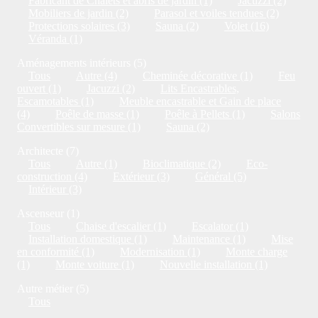
Fabricant de Chalets et abris de jardin (1)
Jacuzzi (2)
Mobiliers de jardin (2)
Parasol et voiles tendues (2)
Protections solaires (3)
Sauna (2)
Volet (16)
Véranda (1)
Aménagements intérieurs (5)
Tous
Autre (4)
Cheminée décorative (1)
Feu
ouvert (1)
Jacuzzi (2)
Lits Encastrables,
Escamotables (1)
Meuble encastrable et Gain de place
(4)
Poêle de masse (1)
Poêle à Pellets (1)
Salons
Convertibles sur mesure (1)
Sauna (2)
Architecte (7)
Tous
Autre (1)
Bioclimatique (2)
Eco-
construction (4)
Extérieur (3)
Général (5)
Intérieur (3)
Ascenseur (1)
Tous
Chaise d'escalier (1)
Escalator (1)
Installation domestique (1)
Maintenance (1)
Mise
en conformité (1)
Modernisation (1)
Monte charge
(1)
Monte voiture (1)
Nouvelle installation (1)
Autre métier (5)
Tous