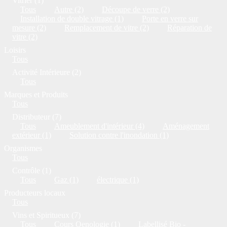
Vitrier (1)
Tous
Autre (2)
Découpe de verre (2)
Installation de double vitrage (1)
Porte en verre sur
mesure (2)
Remplacement de vitre (2)
Réparation de
vitre (2)
Loisirs
Tous
Activité Intérieure (2)
Tous
Marques et Produits
Tous
Distributeur (7)
Tous
Ameublement d'intérieur (4)
Aménagement
extérieur (1)
Solution contre l'inondation (1)
Organismes
Tous
Contrôle (1)
Tous
Gaz (1)
électrique (1)
Producteurs locaux
Tous
Vins et Spiritueux (7)
Tous
Cours Oenologie (1)
Labellisé Bio -