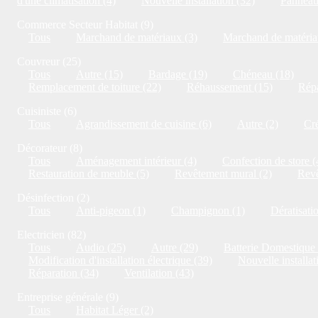
d'une climatisation (4)
Nouvelle installation (32)
Panneaux
Commerce Secteur Habitat (9)
Tous
Marchand de matériaux (3)
Marchand de matériau
Couvreur (25)
Tous
Autre (15)
Bardage (19)
Chéneau (18)
Remplacement de toiture (22)
Réhaussement (15)
Répa
Cuisiniste (6)
Tous
Agrandissement de cuisine (6)
Autre (2)
Cré
Décorateur (8)
Tous
Aménagement intérieur (4)
Confection de store (
Restauration de meuble (5)
Revêtement mural (2)
Revê
Désinfection (2)
Tous
Anti-pigeon (1)
Champignon (1)
Dératisati
Electricien (82)
Tous
Audio (25)
Autre (29)
Batterie Domestique 
Modification d'installation électrique (39)
Nouvelle installat
Réparation (34)
Ventilation (43)
Entreprise générale (9)
Tous
Habitat Léger (2)