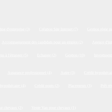
ng d'entreprise (3)
Création Site Internet (7)
Gestion régie pu
Accompagnement des candidats pour un emploi (2)
Agence d'int
ns à l'étranger (5)
Echange (2)
Gestion (10)
Investissem
Assurance professionnel (4)
Autre (3)
Crédit hypothécai
 hypothécaire (4)
Crédit ponts (2)
Placements (3)
Prêt ré
ur chevaux (2)
Vente Van pour chevaux (1)