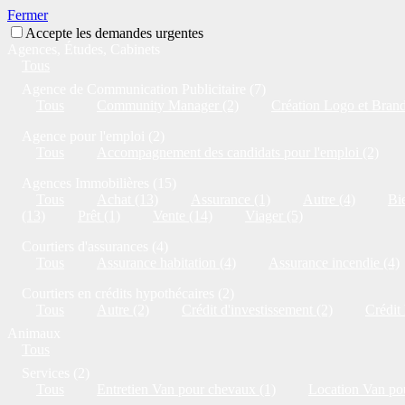
Fermer
Accepte les demandes urgentes
Agences, Études, Cabinets
Tous
Agence de Communication Publicitaire (7)
Tous
Community Manager (2)
Création Logo et Brandi
Agence pour l'emploi (2)
Tous
Accompagnement des candidats pour l'emploi (2)
Agences Immobilières (15)
Tous
Achat (13)
Assurance (1)
Autre (4)
Bie
(13)
Prêt (1)
Vente (14)
Viager (5)
Courtiers d'assurances (4)
Tous
Assurance habitation (4)
Assurance incendie (4)
Courtiers en crédits hypothécaires (2)
Tous
Autre (2)
Crédit d'investissement (2)
Crédit
Animaux
Tous
Services (2)
Tous
Entretien Van pour chevaux (1)
Location Van po