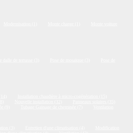
Modernisation (1)
Monte charge (1)
Monte voiture
 dalle de terrasse (3)
Pose de mosaïque (3)
Pose de
(14)
Installation chaudière à micro-cogénération (15)
18)
Nouvelle installation (32)
Panneaux solaires (35)
e (9)
Tubage Gainage de cheminée (7)
Ventilation
tion (3)
Entretien d'une climatisation (4)
Modification