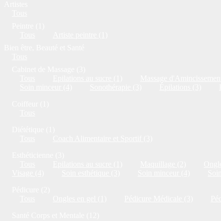
Artistes
Tous
Peintre (1)
Tous
Artiste peintre (1)
Bien être, Beauté et Santé
Tous
Cabinet de Massage (3)
Tous
Epilations au sucre (1)
Massage d'Amincissement
Soin minceur (4)
Sonothérapie (3)
Épilations (3)
Coiffeur (1)
Tous
Diététique (1)
Tous
Coach Alimentaire et Sportif (3)
Esthéticienne (3)
Tous
Epilations au sucre (1)
Maquillage (2)
Ongle
Visage (4)
Soin esthétique (3)
Soin minceur (4)
Soi
Pédicure (2)
Tous
Ongles en gel (1)
Pédicure Médicale (3)
Péd
Santé Corps et Mentale (12)