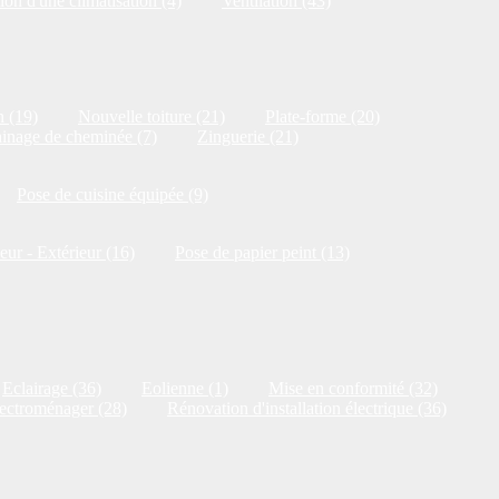
ion d'une climatisation (4)
Ventilation (43)
n (19)
Nouvelle toiture (21)
Plate-forme (20)
inage de cheminée (7)
Zinguerie (21)
Pose de cuisine équipée (9)
ieur - Extérieur (16)
Pose de papier peint (13)
Eclairage (36)
Eolienne (1)
Mise en conformité (32)
ectroménager (28)
Rénovation d'installation électrique (36)