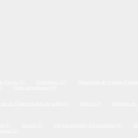
e d'accès (5)
Domotique (37)
Dépannage de système d'alarm
)
Vidéo surveillance (8)
cant de Chalets et abris de jardin (1)
Jacuzzi (2)
Mobiliers de 
rt (1)
Jacuzzi (2)
Lits Encastrables, Escamotables (1)
Me
Sauna (2)