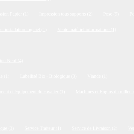
sion Papier (1)
Impression tous supports (2)
Pose (9)
Po
et installation logiciel (1)
Vente matériel informatique (1)
ion Neuf (4)
e (1)
Labellisé Bio - Biologique (3)
Viande (1)
ment et équipement du cavalier (1)
Machines et Engins du milieu é
ique (3)
Service Traiteur (1)
Service de Livraison (2)
Ven