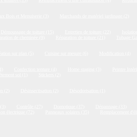
 solaires (35)
Remplacement d'une climatisation (4)
Réparat
x Bois et Menuiserie (3)
Marchands de matériel jardinage (2)
Démoussage de toiture (15)
Entretien de toiture (22)
Isolatio
ration de cheminée (9)
Réparation de toiture (21)
Tubage Ga
ation sur plan (5)
Cuisine sur mesure (6)
Modification (4)
4)
Confection tenture (4)
Home staging (3)
Peintre Intér
tement sol (1)
Stickers (2)
on (2)
Désinsectisation (2)
Désodorisation (1)
(3)
Contrôle (27)
Domotique (37)
Dépannage (33)
ion électrique (72)
Panneaux solaires (35)
Remplacement d'él