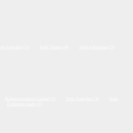
oin Anti-âge (3)
Soin Visage (4)
Soin esthétique (3)
Rajeunissement Cutané (2)
Soin Anti-âge (3)
Soin
Épilations laser (3)