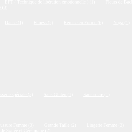
EFT ( Technique de libération émotionnelle ) (1)
Fleurs de Bac
 (3)
Danse (1)
Fitness (2)
Remise en Forme (6)
Yoga (1)
isserie spéciale (2)
Sans Gluten (1)
Sans sucre (1)
ussure Femme (3)
Grande Taille (2)
Lingerie Femme (3)
de Soirée et Cérémonie (2)