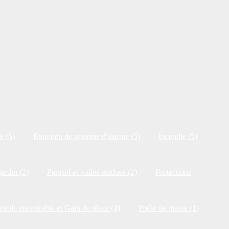
e (5)
Entretien de système d'alarme (5)
Incendie (5)
jardin (2)
Parasol et voiles tendues (2)
Protections
uble encastrable et Gain de place (4)
Poêle de masse (1)