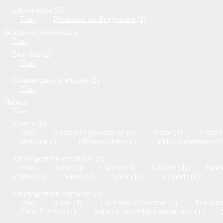
Informatique (2)
Tous
Formation sur Programme (2)
Groupes et associations
Tous
Bien-être (2)
Tous
Commerçants et artisans (2)
Tous
Habitat
Tous
Alarme (8)
Tous
Assistance personnelle (2)
Autre (3)
Contrôl
Intrusion (6)
Télésurveillance (4)
Vidéo parlophonie (7
Aménagements extérieurs (9)
Tous
Autre (5)
Carport (9)
Clôture (4)
Fabri
solaires (3)
Sauna (2)
Volet (16)
Véranda (1)
Aménagements intérieurs (5)
Tous
Autre (4)
Cheminée décorative (1)
Feu ouve
Poêle à Pellets (1)
Salons Convertibles sur mesure (1)