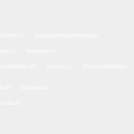
blicitaire (3)
location matériel événementiel (2)
érim (1)
Recrutement (1)
ent immobilier (11)
Location (12)
Promotion immobilière
re (4)
Placements (3)
novation (2)