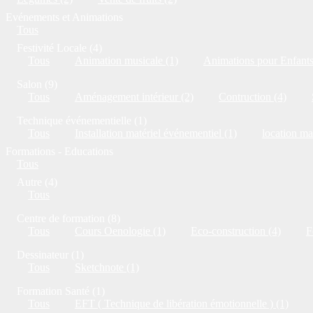
Evénements et Animations
Tous
Festivité Locale (4)
Tous
Animation musicale (1)
Animations pour Enfants
Salon (9)
Tous
Aménagement intérieur (2)
Contruction (4)
Technique événementielle (1)
Tous
Installation matériel événementiel (1)
location ma
Formations - Educations
Tous
Autre (4)
Tous
Centre de formation (8)
Tous
Cours Oenologie (1)
Eco-construction (4)
F
Dessinateur (1)
Tous
Sketchnote (1)
Formation Santé (1)
Tous
EFT ( Technique de libération émotionnelle ) (1)