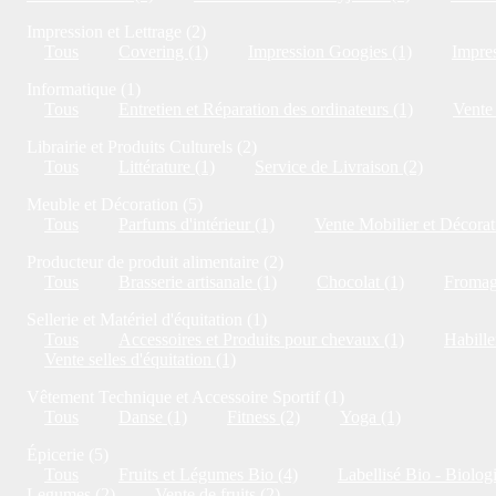
Impression et Lettrage (2)
Tous
Covering (1)
Impression Googies (1)
Impres
Informatique (1)
Tous
Entretien et Réparation des ordinateurs (1)
Vente 
Librairie et Produits Culturels (2)
Tous
Littérature (1)
Service de Livraison (2)
Meuble et Décoration (5)
Tous
Parfums d'intérieur (1)
Vente Mobilier et Décorat
Producteur de produit alimentaire (2)
Tous
Brasserie artisanale (1)
Chocolat (1)
Fromag
Sellerie et Matériel d'équitation (1)
Tous
Accessoires et Produits pour chevaux (1)
Habille
Vente selles d'équitation (1)
Vêtement Technique et Accessoire Sportif (1)
Tous
Danse (1)
Fitness (2)
Yoga (1)
Épicerie (5)
Tous
Fruits et Légumes Bio (4)
Labellisé Bio - Biolog
Legumes (2)
Vente de fruits (2)