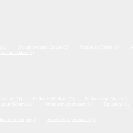
 (1)
Rajeunissement Cutané (2)
Remise en Forme (6)
S
Épilations laser (3)
s en gel (1)
Pédicure Médicale (3)
Pédicure esthétique (2)
n pour Homme (2)
Vernis semi-permanent (3)
Épilations (3)
icure esthétique (2)
Vernis semi-permanent (3)