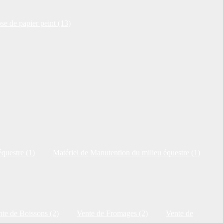
se de papier peint (13)
questre (1)
Matériel de Manutention du milieu équestre (1)
te de Boissons (2)
Vente de Fromages (2)
Vente de