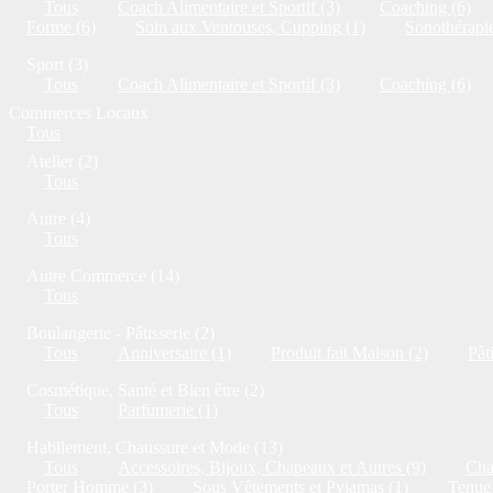
Tous
Coach Alimentaire et Sportif (3)
Coaching (6)
Forme (6)
Soin aux Ventouses, Cupping (1)
Sonothérapie
Sport (3)
Tous
Coach Alimentaire et Sportif (3)
Coaching (6)
Commerces Locaux
Tous
Atelier (2)
Tous
Autre (4)
Tous
Autre Commerce (14)
Tous
Boulangerie - Pâtisserie (2)
Tous
Anniversaire (1)
Produit fait Maison (2)
Pât
Cosmétique, Santé et Bien être (2)
Tous
Parfumerie (1)
Habilement, Chaussure et Mode (13)
Tous
Accessoires, Bijoux, Chapeaux et Autres (9)
Cha
Porter Homme (3)
Sous Vêtements et Pyjamas (1)
Tenue 