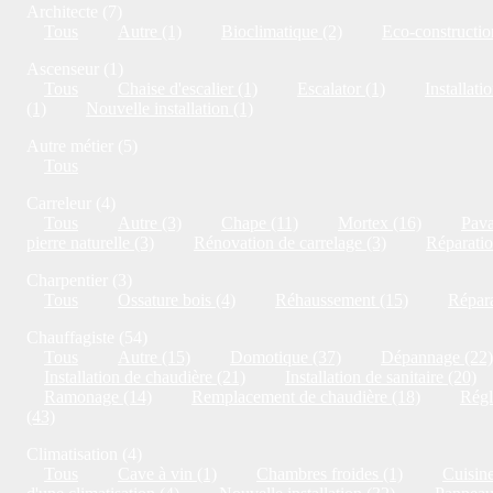
Architecte (7)
Tous
Autre (1)
Bioclimatique (2)
Eco-constructio
Ascenseur (1)
Tous
Chaise d'escalier (1)
Escalator (1)
Installati
(1)
Nouvelle installation (1)
Autre métier (5)
Tous
Carreleur (4)
Tous
Autre (3)
Chape (11)
Mortex (16)
Pava
pierre naturelle (3)
Rénovation de carrelage (3)
Réparatio
Charpentier (3)
Tous
Ossature bois (4)
Réhaussement (15)
Répara
Chauffagiste (54)
Tous
Autre (15)
Domotique (37)
Dépannage (22)
Installation de chaudière (21)
Installation de sanitaire (20)
Ramonage (14)
Remplacement de chaudière (18)
Régl
(43)
Climatisation (4)
Tous
Cave à vin (1)
Chambres froides (1)
Cuisine