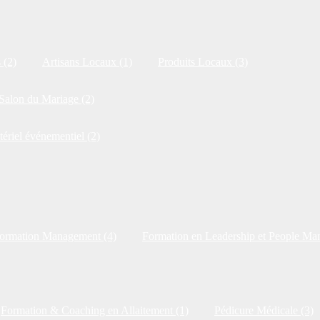
 (2)
Artisans Locaux (1)
Produits Locaux (3)
Salon du Mariage (2)
tériel événementiel (2)
ormation Management (4)
Formation en Leadership et People Ma
Formation & Coaching en Allaitement (1)
Pédicure Médicale (3)