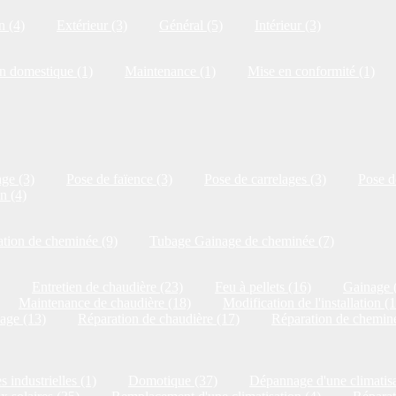
n (4)
Extérieur (3)
Général (5)
Intérieur (3)
on domestique (1)
Maintenance (1)
Mise en conformité (1)
ge (3)
Pose de faïence (3)
Pose de carrelages (3)
Pose de
n (4)
tion de cheminée (9)
Tubage Gainage de cheminée (7)
Entretien de chaudière (23)
Feu à pellets (16)
Gainage 
Maintenance de chaudière (18)
Modification de l'installation (
age (13)
Réparation de chaudière (17)
Réparation de cheminé
s industrielles (1)
Domotique (37)
Dépannage d'une climatisa