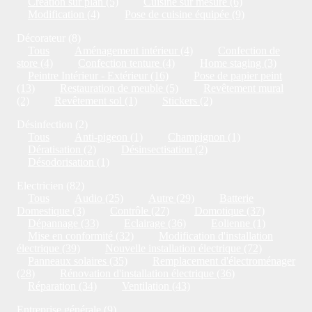
Création sur plan (5)
Cuisine sur mesure (6)
Modification (4)
Pose de cuisine équipée (9)
Décorateur (8)
Tous
Aménagement intérieur (4)
Confection de
store (4)
Confection tenture (4)
Home staging (3)
Peintre Intérieur - Extérieur (16)
Pose de papier peint
(13)
Restauration de meuble (5)
Revêtement mural
(2)
Revêtement sol (1)
Stickers (2)
Désinfection (2)
Tous
Anti-pigeon (1)
Champignon (1)
Dératisation (2)
Désinsectisation (2)
Désodorisation (1)
Electricien (82)
Tous
Audio (25)
Autre (29)
Batterie
Domestique (3)
Contrôle (27)
Domotique (37)
Dépannage (33)
Eclairage (36)
Eolienne (1)
Mise en conformité (32)
Modification d'installation
électrique (39)
Nouvelle installation électrique (72)
Panneaux solaires (35)
Remplacement d'électroménager
(28)
Rénovation d'installation électrique (36)
Réparation (34)
Ventilation (43)
Entreprise générale (9)