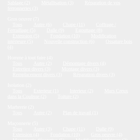
Sablage (2)
Métallisation (3)
Réparation de vos
ferronneries (3)
Gros oeuvre (7)
Tous
Autre (6)
Chape (11)
Coffrage /
Ferraillage (5)
Dalle (9)
Egouttage (8)
Extension (5)
Fondation (10)
Modification
intérieure (5)
Nouvelle construction (6)
Ossature bois
(4)
Homme à tout faire (4)
Tous
Autre (2)
Démontage divers (4)
Entretien divers (3)
Montage divers (3)
Remplacement divers (3)
Réparation divers (3)
Isolation (2)
Tous
Exterieur (1)
Interieur (2)
Murs Creux
dans la Coulisse (2)
Toiture (2)
Marbrerie (2)
Tous
Autre (2)
Plan de travail (1)
Maçonnerie (5)
Tous
Autre (3)
Chape (11)
Dalle (9)
Extension (4)
Fondation (10)
Gros oeuvre (4)