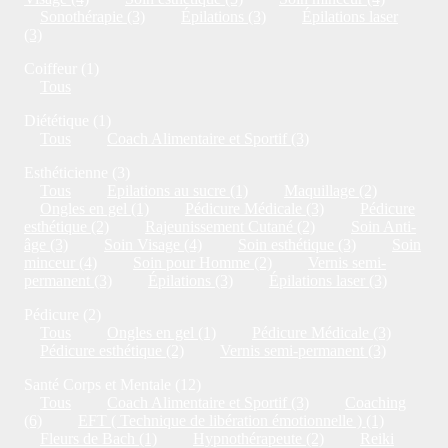
Sonothérapie (3)
Épilations (3)
Épilations laser
(3)
Coiffeur (1)
Tous
Diététique (1)
Tous
Coach Alimentaire et Sportif (3)
Esthéticienne (3)
Tous
Epilations au sucre (1)
Maquillage (2)
Ongles en gel (1)
Pédicure Médicale (3)
Pédicure
esthétique (2)
Rajeunissement Cutané (2)
Soin Anti-
âge (3)
Soin Visage (4)
Soin esthétique (3)
Soin
minceur (4)
Soin pour Homme (2)
Vernis semi-
permanent (3)
Épilations (3)
Épilations laser (3)
Pédicure (2)
Tous
Ongles en gel (1)
Pédicure Médicale (3)
Pédicure esthétique (2)
Vernis semi-permanent (3)
Santé Corps et Mentale (12)
Tous
Coach Alimentaire et Sportif (3)
Coaching
(6)
EFT ( Technique de libération émotionnelle ) (1)
Fleurs de Bach (1)
Hypnothérapeute (2)
Reiki