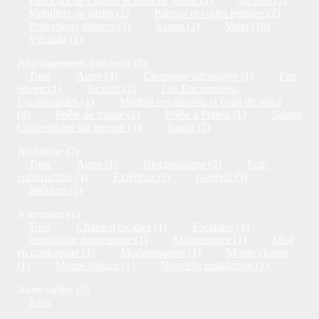
Fabricant de Chalets et abris de jardin (1)
Jacuzzi (2)
Mobiliers de jardin (2)
Parasol et voiles tendues (2)
Protections solaires (3)
Sauna (2)
Volet (16)
Véranda (1)
Aménagements intérieurs (5)
Tous
Autre (4)
Cheminée décorative (1)
Feu
ouvert (1)
Jacuzzi (2)
Lits Encastrables,
Escamotables (1)
Meuble encastrable et Gain de place
(4)
Poêle de masse (1)
Poêle à Pellets (1)
Salons
Convertibles sur mesure (1)
Sauna (2)
Architecte (7)
Tous
Autre (1)
Bioclimatique (2)
Eco-
construction (4)
Extérieur (3)
Général (5)
Intérieur (3)
Ascenseur (1)
Tous
Chaise d'escalier (1)
Escalator (1)
Installation domestique (1)
Maintenance (1)
Mise
en conformité (1)
Modernisation (1)
Monte charge
(1)
Monte voiture (1)
Nouvelle installation (1)
Autre métier (5)
Tous