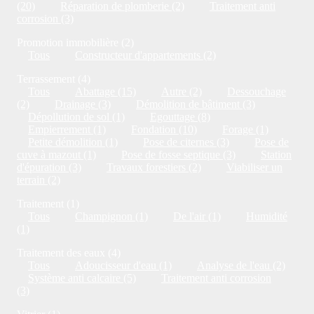
(20)
Réparation de plomberie (2)
Traitement anti
corrosion (3)
Promotion immobilière (2)
Tous
Constructeur d'appartements (2)
Terrassement (4)
Tous
Abattage (15)
Autre (2)
Dessouchage
(2)
Drainage (3)
Démolition de bâtiment (3)
Dépollution de sol (1)
Egouttage (8)
Empierrement (1)
Fondation (10)
Forage (1)
Petite démolition (1)
Pose de citernes (3)
Pose de
cuve à mazout (1)
Pose de fosse septique (3)
Station
d'épuration (3)
Travaux forestiers (2)
Viabiliser un
terrain (2)
Traitement (1)
Tous
Champignon (1)
De l'air (1)
Humidité
(1)
Traitement des eaux (4)
Tous
Adoucisseur d'eau (1)
Analyse de l'eau (2)
Système anti calcaire (5)
Traitement anti corrosion
(3)