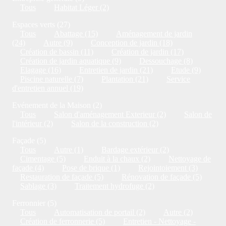
Tous
Habitat Léger (2)
Espaces verts (27)
Tous
Abattage (15)
Aménagement de jardin
(24)
Autre (9)
Conception de jardin (18)
Création de bassin (11)
Création de jardin (17)
Création de jardin aquatique (9)
Dessouchage (8)
Elagage (16)
Entretien de jardin (21)
Etude (9)
Piscine naturelle (7)
Plantation (21)
Service
d'entretien annuel (19)
Evénement de la Maison (2)
Tous
Salon d'aménagement Exterieur (2)
Salon de
l'intérieur (2)
Salon de la construction (2)
Façade (5)
Tous
Autre (1)
Bardage extérieur (2)
Cimentage (5)
Enduit à la chaux (2)
Nettoyage de
façade (4)
Pose de brique (1)
Rejointoiement (3)
Restauration de façade (5)
Rénovation de façade (5)
Sablage (3)
Traitement hydrofuge (2)
Ferronnier (5)
Tous
Automatisation de portail (2)
Autre (2)
Création de ferronnerie (5)
Entretien - Nettoyage -