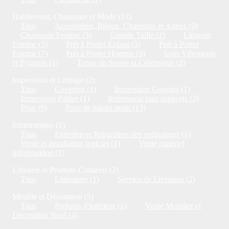
Habilement, Chaussure et Mode (13)
Tous
Accessoires, Bijoux, Chapeaux et Autres (9)
Chaussure Femme (3)
Grande Taille (2)
Lingerie
Femme (3)
Prét à Porter Enfant (3)
Prét à Porter
Femme (7)
Prét à Porter Homme (3)
Sous Vêtements
et Pyjamas (1)
Tenue de Soirée et Cérémonie (2)
Impression et Lettrage (2)
Tous
Covering (1)
Impression Googies (1)
Impression Papier (1)
Impression tous supports (2)
Pose (9)
Pose de papier peint (13)
Informatique (1)
Tous
Entretien et Réparation des ordinateurs (1)
Vente et installation logiciel (1)
Vente matériel
informatique (1)
Librairie et Produits Culturels (2)
Tous
Littérature (1)
Service de Livraison (2)
Meuble et Décoration (5)
Tous
Parfums d'intérieur (1)
Vente Mobilier et
Décoration Neuf (4)