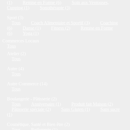
(1)
Remise en Forme (6)
Soin aux Ventouses,
Cupping (1)
Sonothérapie (3)
Sport (3)
Tous
Coach Alimentaire et Sportif (3)
Coaching
(6)
Danse (1)
Fitness (2)
Remise en Forme
(6)
Yoga (1)
Commerces Locaux
Tous
Atelier (2)
Tous
Autre (4)
Tous
Autre Commerce (14)
Tous
Boulangerie - Pâtisserie (2)
Tous
Anniversaire (1)
Produit fait Maison (2)
Pâtisserie spéciale (2)
Sans Gluten (1)
Sans sucre
(1)
Cosmétique, Santé et Bien être (2)
Tous
Parfumerie (1)