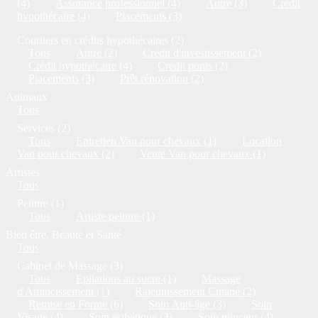
(4)
Assurance professionnel (4)
Autre (3)
Crédit
hypothécaire (4)
Placements (3)
Courtiers en crédits hypothécaires (2)
Tous
Autre (2)
Crédit d'investissement (2)
Crédit hypothécaire (4)
Crédit ponts (2)
Placements (3)
Prêt rénovation (2)
Animaux
Tous
Services (2)
Tous
Entretien Van pour chevaux (1)
Location
Van pour chevaux (2)
Vente Van pour chevaux (1)
Artistes
Tous
Peintre (1)
Tous
Artiste peintre (1)
Bien être, Beauté et Santé
Tous
Cabinet de Massage (3)
Tous
Epilations au sucre (1)
Massage
d'Amincissement (1)
Rajeunissement Cutané (2)
Remise en Forme (6)
Soin Anti-âge (3)
Soin
Visage (4)
Soin esthétique (3)
Soin minceur (4)