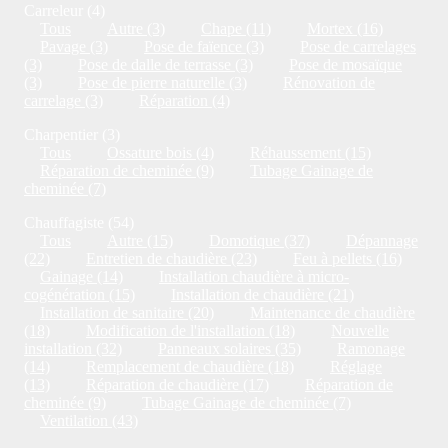
Carreleur (4)
Tous
Autre (3)
Chape (11)
Mortex (16)
Pavage (3)
Pose de faïence (3)
Pose de carrelages
(3)
Pose de dalle de terrasse (3)
Pose de mosaïque
(3)
Pose de pierre naturelle (3)
Rénovation de
carrelage (3)
Réparation (4)
Charpentier (3)
Tous
Ossature bois (4)
Réhaussement (15)
Réparation de cheminée (9)
Tubage Gainage de
cheminée (7)
Chauffagiste (54)
Tous
Autre (15)
Domotique (37)
Dépannage
(22)
Entretien de chaudière (23)
Feu à pellets (16)
Gainage (14)
Installation chaudière à micro-
cogénération (15)
Installation de chaudière (21)
Installation de sanitaire (20)
Maintenance de chaudière
(18)
Modification de l'installation (18)
Nouvelle
installation (32)
Panneaux solaires (35)
Ramonage
(14)
Remplacement de chaudière (18)
Réglage
(13)
Réparation de chaudière (17)
Réparation de
cheminée (9)
Tubage Gainage de cheminée (7)
Ventilation (43)