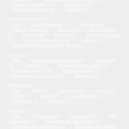
Peinture à la chaux (15)
Préparation (7)
Réparation des murs (8)
Tadelakt (13)
Peintre décorateur (13)
Tous
Conseils couleurs (7)
Décapage (11)
Etude de projet (10)
Fresque (9)
Micro-sablage
(3)
Mortex (16)
Patines (11)
Peinture à la chaux
(15)
Pose de papier peint (13)
Tadelakt (13)
Vente Mobilier et Décoration Neuf (4)
Pisciniste (2)
Tous
Construction d'une piscine (1)
Domotique
(37)
Entretien (1)
Installation d'une piscine (2)
Panneaux solaires (35)
Piscine naturelle (7)
Rénovation d'une piscine (2)
Réparation (2)
Plafonneur (4)
Tous
Autre (2)
Cimentage (5)
Cloison (3)
Crépis (3)
Enduit (4)
Faux-plafonds (3)
Plafonnage (4)
Plaquiste (3)
Plombier (2)
Tous
Débouchage (2)
Dépannage (2)
Fuite
canalisation (2)
Installation de canalisation (2)
Installation de robinetterie (2)
Installation de sanitaire