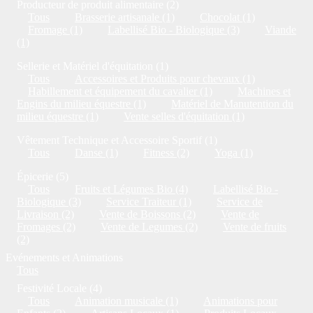
Producteur de produit alimentaire (2)
Tous
Brasserie artisanale (1)
Chocolat (1)
Fromage (1)
Labellisé Bio - Biologique (3)
Viande
(1)
Sellerie et Matériel d'équitation (1)
Tous
Accessoires et Produits pour chevaux (1)
Habillement et équipement du cavalier (1)
Machines et
Engins du milieu équestre (1)
Matériel de Manutention du
milieu équestre (1)
Vente selles d'équitation (1)
Vêtement Technique et Accessoire Sportif (1)
Tous
Danse (1)
Fitness (2)
Yoga (1)
Épicerie (5)
Tous
Fruits et Légumes Bio (4)
Labellisé Bio -
Biologique (3)
Service Traiteur (1)
Service de
Livraison (2)
Vente de Boissons (2)
Vente de
Fromages (2)
Vente de Legumes (2)
Vente de fruits
(2)
Evénements et Animations
Tous
Festivité Locale (4)
Tous
Animation musicale (1)
Animations pour