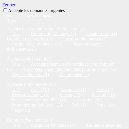
Fermer
Accepte les demandes urgentes
Agences, Études, Cabinets
Tous
Agence de Communication Publicitaire (7)
Tous
Community Manager (2)
Création Logo et
Branding d'entreprise (3)
Création Site Internet (7)
Gestion régie publicitaire (3)
location matériel
événementiel (2)
Agence pour l'emploi (2)
Tous
Accompagnement des candidats pour l'emploi
(2)
Accompagnement des candidats pour un emploi (2)
Agence d'intérim (1)
Recrutement (1)
Agences Immobilières (15)
Tous
Achat (13)
Assurance (1)
Autre (4)
Biens à l'étranger (5)
Echange (2)
Gestion (10)
Investissement immobilier (11)
Location (12)
Promotion immobilière (13)
Prêt (1)
Vente (14)
Viager (5)
Courtiers d'assurances (4)
Tous
Assurance habitation (4)
Assurance incendie