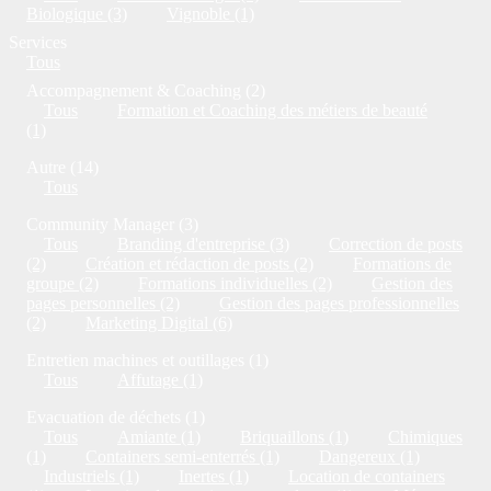
Biologique (3)
Vignoble (1)
Services
Tous
Accompagnement & Coaching (2)
Tous
Formation et Coaching des métiers de beauté
(1)
Autre (14)
Tous
Community Manager (3)
Tous
Branding d'entreprise (3)
Correction de posts
(2)
Création et rédaction de posts (2)
Formations de
groupe (2)
Formations individuelles (2)
Gestion des
pages personnelles (2)
Gestion des pages professionnelles
(2)
Marketing Digital (6)
Entretien machines et outillages (1)
Tous
Affutage (1)
Evacuation de déchets (1)
Tous
Amiante (1)
Briquaillons (1)
Chimiques
(1)
Containers semi-enterrés (1)
Dangereux (1)
Industriels (1)
Inertes (1)
Location de containers