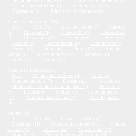
Maçonnerie décorative (5)
Modification intérieure (2)
Nouvelle construction (4)
Rejointoiement (3)
Réparation (3)
Réparation de cheminée (9)
Menuiserie Extérieure (18)
Tous
Autre (7)
Bardage en bois (9)
Carport
(9)
Charpente (1)
Châssis Alu (4)
Châssis bois
(2)
Châssis pvc (16)
Couverture (1)
Ecran (4)
Escalier (7)
Fenêtre de toit (9)
Ossature bois (4)
Pergola (8)
Portail (5)
Porte (13)
Porte de
garage (9)
Portes blindées (1)
Terrasse (10)
Volet (16)
Véranda (9)
Menuiserie Intérieure (11)
Tous
Agencement intérieur (9)
Autre (4)
Bardage intérieur (7)
Dressing (11)
Escalier (8)
Meuble encastrable et Gain de place (4)
Mezzanine
(5)
Placard (9)
Plafond (4)
Porte intérieure
(10)
Pose de cuisine équipée (9)
Pose de parquet
(4)
Peintre (14)
Tous
Autre (6)
Conseils couleurs (7)
Décapage (11)
Entretien de peinture (11)
Finition
spéciale (11)
Intérieur (14)
Micro-sablage (3)
Mortex (16)
Peintre Intérieur - Extérieur (16)