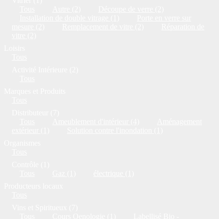
Vitrier (1)
Tous
Autre (2)
Découpe de verre (2)
Installation de double vitrage (1)
Porte en verre sur
mesure (2)
Remplacement de vitre (2)
Réparation de
vitre (2)
Loisirs
Tous
Activité Intérieure (2)
Tous
Marques et Produits
Tous
Distributeur (7)
Tous
Ameublement d'intérieur (4)
Aménagement
extérieur (1)
Solution contre l'inondation (1)
Organismes
Tous
Contrôle (1)
Tous
Gaz (1)
électrique (1)
Producteurs locaux
Tous
Vins et Spiritueux (7)
Tous
Cours Oenologie (1)
Labellisé Bio -