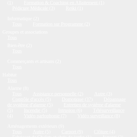
(1)
Formation & Coaching en Allaitement (1)
Pédicure Médicale (3)
Reiki (1)
Informatique (2)
Tous
Formation sur Programme (2)
Groupes et associations
Tous
Bien-être (2)
Tous
Commerçants et artisans (2)
Tous
Habitat
Tous
Alarme (8)
Tous
Assistance personnelle (2)
Autre (3)
Contrôle d'accès (5)
Domotique (37)
Dépannage
de système d'alarme (5)
Entretien de système d'alarme
(5)
Incendie (5)
Intrusion (6)
Télésurveillance
(4)
Vidéo parlophonie (7)
Vidéo surveillance (8)
Aménagements extérieurs (9)
Tous
Autre (5)
Carport (9)
Clôture (4)