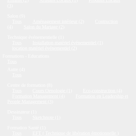
Enfants (2)
Artisans Locaux (1)
Produits Locaux
(3)
Salon (9)
Tous
Aménagement intérieur (2)
Contruction
(4)
Salon du Mariage (2)
Technique événementielle (1)
Tous
Installation matériel événementiel (1)
location matériel événementiel (2)
Formations - Educations
Tous
Autre (4)
Tous
Centre de formation (8)
Tous
Cours Oenologie (1)
Eco-construction (4)
Formation Management (4)
Formation en Leadership et
People Management (3)
Dessinateur (1)
Tous
Sketchnote (1)
Formation Santé (1)
Tous
EFT ( Technique de libération émotionnelle )