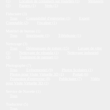
(1)
Location de containers sur roulettes (1)
Ménagers
(1)
Papiers (1)
Verts (1)
Fiduciaire (3)
Tous
Comptabilité d'entreprise (1)
Expert
Comptable (2)
Fiscaliste (1)
Matériel de bureau (1)
Tous
Imprimante (1)
Téléphonie (1)
Nettoyage (3)
Tous
Démoussage de toiture (15)
Lavage de vitre
(1)
Nettoyage de véranda (1)
Nettoyage industriel
(3)
Traitement de parquet (1)
Photographe (7)
Tous
Evénementiel (9)
Photos Scolaires (1)
Photos pour Visite Virtuelle 3D (1)
Portait (6)
Promotion d'entreprise (8)
Publicitaire (7)
Vidéo
pour Visite Virtuelle 3D (1)
Service de Navette (1)
Tous
Traducteur (5)
Tous