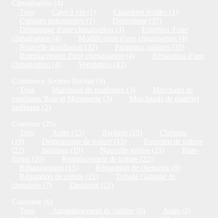
Climatisation (4)
Tous
Cave à vin (1)
Chambres froides (1)
Cuisines industrielles (1)
Domotique (37)
Dépannage d'une climatisation (3)
Entretien d'une
climatisation (4)
Modification d'une climatisation (4)
Nouvelle installation (32)
Panneaux solaires (35)
Remplacement d'une climatisation (4)
Réparation d'une
climatisation (4)
Ventilation (43)
Commerce Secteur Habitat (9)
Tous
Marchand de matériaux (3)
Marchand de
matériaux Bois et Menuiserie (3)
Marchands de matériel
jardinage (2)
Couvreur (25)
Tous
Autre (15)
Bardage (19)
Chéneau
(18)
Démoussage de toiture (15)
Entretien de toiture
(22)
Isolation (19)
Nouvelle toiture (21)
Plate-
forme (20)
Remplacement de toiture (22)
Réhaussement (15)
Réparation de cheminée (9)
Réparation de toiture (21)
Tubage Gainage de
cheminée (7)
Zinguerie (21)
Cuisiniste (6)
Tous
Agrandissement de cuisine (6)
Autre (2)