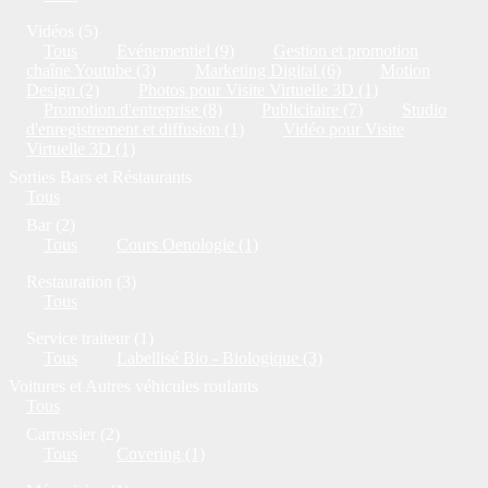
Vidéos (5)
Tous
Evénementiel (9)
Gestion et promotion
chaîne Youtube (3)
Marketing Digital (6)
Motion
Design (2)
Photos pour Visite Virtuelle 3D (1)
Promotion d'entreprise (8)
Publicitaire (7)
Studio
d'enregistrement et diffusion (1)
Vidéo pour Visite
Virtuelle 3D (1)
Sorties Bars et Réstaurants
Tous
Bar (2)
Tous
Cours Oenologie (1)
Restauration (3)
Tous
Service traiteur (1)
Tous
Labellisé Bio - Biologique (3)
Voitures et Autres véhicules roulants
Tous
Carrossier (2)
Tous
Covering (1)