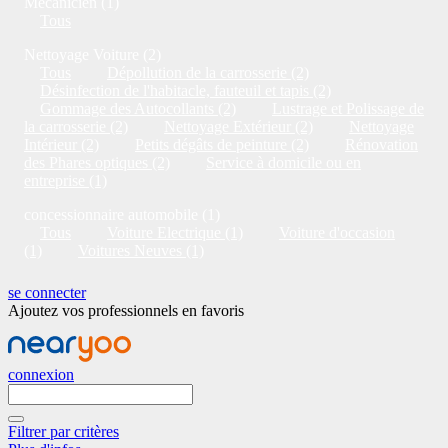
Mécanicien (1)
Tous
Nettoyage Voiture (2)
Tous
Dépollution de la carrosserie (2)
Désinfection de l'habitacle, fauteuil et tapis (2)
Gommage des Autocollants (2)
Lustrage et Polissage de
la carrosserie (2)
Nettoyage Extérieur (2)
Nettoyage
Intérieur (2)
Petits dégâts de peinture (2)
Rénovation
des Phares optiques (2)
Service à domicile ou en
entreprise (1)
concessionnaire automobile (1)
Tous
Voiture Electrique (1)
Voiture d'occasion
(1)
Voitures Neuves (1)
se connecter
Ajoutez vos professionnels en favoris
connexion
Filtrer par critères