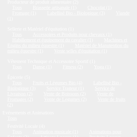
Producteur de produit alimentaire (2)
Tous
Brasserie artisanale (1)
Chocolat (1)
Fromage (1)
Labellisé Bio - Biologique (3)
Viande
(1)
Sellerie et Matériel d'équitation (1)
Tous
Accessoires et Produits pour chevaux (1)
Habillement et équipement du cavalier (1)
Machines et
Engins du milieu équestre (1)
Matériel de Manutention du
milieu équestre (1)
Vente selles d'équitation (1)
Vêtement Technique et Accessoire Sportif (1)
Tous
Danse (1)
Fitness (2)
Yoga (1)
Épicerie (5)
Tous
Fruits et Légumes Bio (4)
Labellisé Bio -
Biologique (3)
Service Traiteur (1)
Service de
Livraison (2)
Vente de Boissons (2)
Vente de
Fromages (2)
Vente de Legumes (2)
Vente de fruits
(2)
Evénements et Animations
Tous
Festivité Locale (4)
Tous
Animation musicale (1)
Animations pour