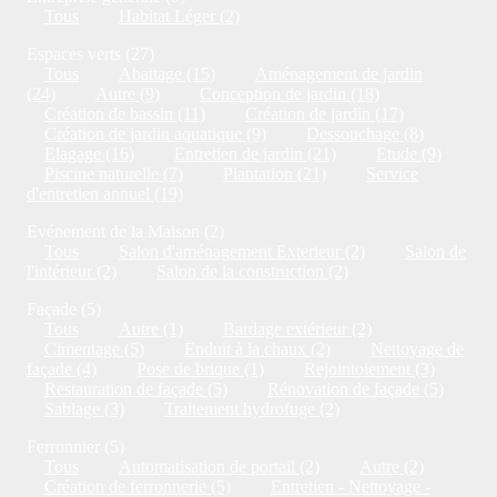
Tous
Habitat Léger (2)
Espaces verts (27)
Tous
Abattage (15)
Aménagement de jardin
(24)
Autre (9)
Conception de jardin (18)
Création de bassin (11)
Création de jardin (17)
Création de jardin aquatique (9)
Dessouchage (8)
Elagage (16)
Entretien de jardin (21)
Etude (9)
Piscine naturelle (7)
Plantation (21)
Service
d'entretien annuel (19)
Evénement de la Maison (2)
Tous
Salon d'aménagement Exterieur (2)
Salon de
l'intérieur (2)
Salon de la construction (2)
Façade (5)
Tous
Autre (1)
Bardage extérieur (2)
Cimentage (5)
Enduit à la chaux (2)
Nettoyage de
façade (4)
Pose de brique (1)
Rejointoiement (3)
Restauration de façade (5)
Rénovation de façade (5)
Sablage (3)
Traitement hydrofuge (2)
Ferronnier (5)
Tous
Automatisation de portail (2)
Autre (2)
Création de ferronnerie (5)
Entretien - Nettoyage -