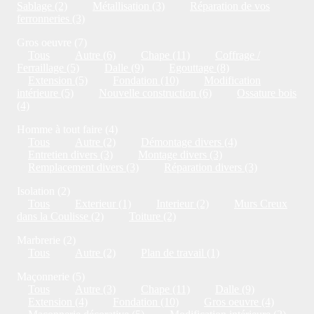
Sablage (2)
Métallisation (3)
Réparation de vos
ferronneries (3)
Gros oeuvre (7)
Tous
Autre (6)
Chape (11)
Coffrage /
Ferraillage (5)
Dalle (9)
Egouttage (8)
Extension (5)
Fondation (10)
Modification
intérieure (5)
Nouvelle construction (6)
Ossature bois
(4)
Homme à tout faire (4)
Tous
Autre (2)
Démontage divers (4)
Entretien divers (3)
Montage divers (3)
Remplacement divers (3)
Réparation divers (3)
Isolation (2)
Tous
Exterieur (1)
Interieur (2)
Murs Creux
dans la Coulisse (2)
Toiture (2)
Marbrerie (2)
Tous
Autre (2)
Plan de travail (1)
Maçonnerie (5)
Tous
Autre (3)
Chape (11)
Dalle (9)
Extension (4)
Fondation (10)
Gros oeuvre (4)