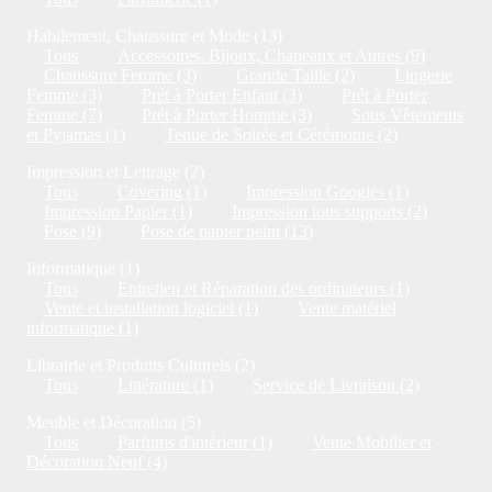
Habilement, Chaussure et Mode (13)
Tous
Accessoires, Bijoux, Chapeaux et Autres (9)
Chaussure Femme (3)
Grande Taille (2)
Lingerie
Femme (3)
Prét à Porter Enfant (3)
Prét à Porter
Femme (7)
Prét à Porter Homme (3)
Sous Vêtements
et Pyjamas (1)
Tenue de Soirée et Cérémonie (2)
Impression et Lettrage (2)
Tous
Covering (1)
Impression Googies (1)
Impression Papier (1)
Impression tous supports (2)
Pose (9)
Pose de papier peint (13)
Informatique (1)
Tous
Entretien et Réparation des ordinateurs (1)
Vente et installation logiciel (1)
Vente matériel
informatique (1)
Librairie et Produits Culturels (2)
Tous
Littérature (1)
Service de Livraison (2)
Meuble et Décoration (5)
Tous
Parfums d'intérieur (1)
Vente Mobilier et
Décoration Neuf (4)