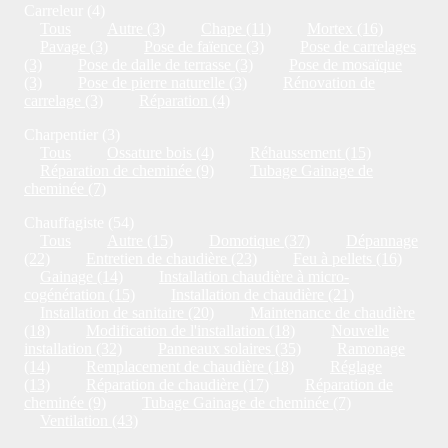
Carreleur (4)
Tous
Autre (3)
Chape (11)
Mortex (16)
Pavage (3)
Pose de faïence (3)
Pose de carrelages
(3)
Pose de dalle de terrasse (3)
Pose de mosaïque
(3)
Pose de pierre naturelle (3)
Rénovation de
carrelage (3)
Réparation (4)
Charpentier (3)
Tous
Ossature bois (4)
Réhaussement (15)
Réparation de cheminée (9)
Tubage Gainage de
cheminée (7)
Chauffagiste (54)
Tous
Autre (15)
Domotique (37)
Dépannage
(22)
Entretien de chaudière (23)
Feu à pellets (16)
Gainage (14)
Installation chaudière à micro-
cogénération (15)
Installation de chaudière (21)
Installation de sanitaire (20)
Maintenance de chaudière
(18)
Modification de l'installation (18)
Nouvelle
installation (32)
Panneaux solaires (35)
Ramonage
(14)
Remplacement de chaudière (18)
Réglage
(13)
Réparation de chaudière (17)
Réparation de
cheminée (9)
Tubage Gainage de cheminée (7)
Ventilation (43)