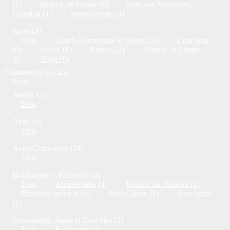
(1)
Remise en Forme (6)
Soin aux Ventouses,
Cupping (1)
Sonothérapie (3)
Sport (3)
Tous
Coach Alimentaire et Sportif (3)
Coaching
(6)
Danse (1)
Fitness (2)
Remise en Forme
(6)
Yoga (1)
Commerces Locaux
Tous
Atelier (2)
Tous
Autre (4)
Tous
Autre Commerce (14)
Tous
Boulangerie - Pâtisserie (2)
Tous
Anniversaire (1)
Produit fait Maison (2)
Pâtisserie spéciale (2)
Sans Gluten (1)
Sans sucre
(1)
Cosmétique, Santé et Bien être (2)
Tous
Parfumerie (1)