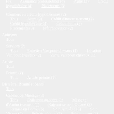
(4)
Assurance professionnel (4)
Autre (3)
Crédit
hypothécaire (4)
Placements (3)
Courtiers en crédits hypothécaires (2)
Tous
Autre (2)
Crédit d'investissement (2)
Crédit hypothécaire (4)
Crédit ponts (2)
Placements (3)
Prêt rénovation (2)
Animaux
Tous
Services (2)
Tous
Entretien Van pour chevaux (1)
Location
Van pour chevaux (2)
Vente Van pour chevaux (1)
Artistes
Tous
Peintre (1)
Tous
Artiste peintre (1)
Bien être, Beauté et Santé
Tous
Cabinet de Massage (3)
Tous
Epilations au sucre (1)
Massage
d'Amincissement (1)
Rajeunissement Cutané (2)
Remise en Forme (6)
Soin Anti-âge (3)
Soin
Visage (4)
Soin esthétique (3)
Soin minceur (4)