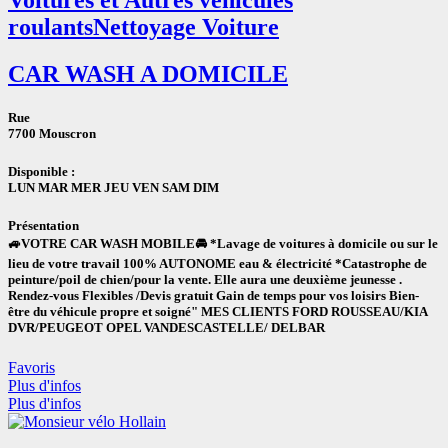
roulants
Nettoyage Voiture
CAR WASH A DOMICILE
Rue
7700 Mouscron
Disponible :
LUN MAR MER JEU VEN SAM DIM
Présentation
🚙VOTRE CAR WASH MOBILE🚘 *Lavage de voitures à domicile ou sur le
lieu de votre travail 100% AUTONOME eau & électricité *Catastrophe de
peinture/poil de chien/pour la vente. Elle aura une deuxième jeunesse .
Rendez-vous Flexibles /Devis gratuit Gain de temps pour vos loisirs Bien-
être du véhicule propre et soigné" MES CLIENTS FORD ROUSSEAU/KIA
DVR/PEUGEOT OPEL VANDESCASTELLE/ DELBAR
Favoris
Plus d'infos
Plus d'infos