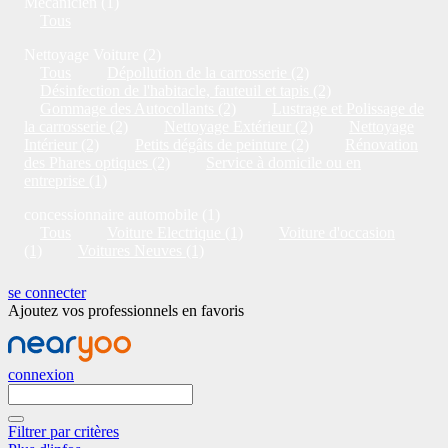
Mécanicien (1)
Tous
Nettoyage Voiture (2)
Tous
Dépollution de la carrosserie (2)
Désinfection de l'habitacle, fauteuil et tapis (2)
Gommage des Autocollants (2)
Lustrage et Polissage de
la carrosserie (2)
Nettoyage Extérieur (2)
Nettoyage
Intérieur (2)
Petits dégâts de peinture (2)
Rénovation
des Phares optiques (2)
Service à domicile ou en
entreprise (1)
concessionnaire automobile (1)
Tous
Voiture Electrique (1)
Voiture d'occasion
(1)
Voitures Neuves (1)
se connecter
Ajoutez vos professionnels en favoris
connexion
Filtrer par critères