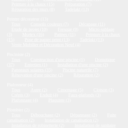
Peinture à la chaux (15)
Préparation (7)
Réparation des murs (8)
Tadelakt (13)
Peintre décorateur (13)
Tous
Conseils couleurs (7)
Décapage (11)
Etude de projet (10)
Fresque (9)
Micro-sablage
(3)
Mortex (16)
Patines (11)
Peinture à la chaux
(15)
Pose de papier peint (13)
Tadelakt (13)
Vente Mobilier et Décoration Neuf (4)
Pisciniste (2)
Tous
Construction d'une piscine (1)
Domotique
(37)
Entretien (1)
Installation d'une piscine (2)
Panneaux solaires (35)
Piscine naturelle (7)
Rénovation d'une piscine (2)
Réparation (2)
Plafonneur (4)
Tous
Autre (2)
Cimentage (5)
Cloison (3)
Crépis (3)
Enduit (4)
Faux-plafonds (3)
Plafonnage (4)
Plaquiste (3)
Plombier (2)
Tous
Débouchage (2)
Dépannage (2)
Fuite
canalisation (2)
Installation de canalisation (2)
Installation de robinetterie (2)
Installation de sanitaire