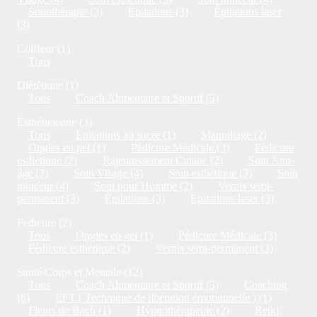
Sonothérapie (3)
Épilations (3)
Épilations laser
(3)
Coiffeur (1)
Tous
Diététique (1)
Tous
Coach Alimentaire et Sportif (3)
Esthéticienne (3)
Tous
Epilations au sucre (1)
Maquillage (2)
Ongles en gel (1)
Pédicure Médicale (3)
Pédicure
esthétique (2)
Rajeunissement Cutané (2)
Soin Anti-
âge (3)
Soin Visage (4)
Soin esthétique (3)
Soin
minceur (4)
Soin pour Homme (2)
Vernis semi-
permanent (3)
Épilations (3)
Épilations laser (3)
Pédicure (2)
Tous
Ongles en gel (1)
Pédicure Médicale (3)
Pédicure esthétique (2)
Vernis semi-permanent (3)
Santé Corps et Mentale (12)
Tous
Coach Alimentaire et Sportif (3)
Coaching
(6)
EFT ( Technique de libération émotionnelle ) (1)
Fleurs de Bach (1)
Hypnothérapeute (2)
Reiki