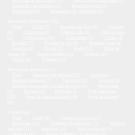
Maçonnerie décorative (5)
Modification intérieure (2)
Nouvelle construction (4)
Rejointoiement (3)
Réparation (3)
Réparation de cheminée (9)
Menuiserie Extérieure (18)
Tous
Autre (7)
Bardage en bois (9)
Carport
(9)
Charpente (1)
Châssis Alu (4)
Châssis bois
(2)
Châssis pvc (16)
Couverture (1)
Ecran (4)
Escalier (7)
Fenêtre de toit (9)
Ossature bois (4)
Pergola (8)
Portail (5)
Porte (13)
Porte de
garage (9)
Portes blindées (1)
Terrasse (10)
Volet (16)
Véranda (9)
Menuiserie Intérieure (11)
Tous
Agencement intérieur (9)
Autre (4)
Bardage intérieur (7)
Dressing (11)
Escalier (8)
Meuble encastrable et Gain de place (4)
Mezzanine
(5)
Placard (9)
Plafond (4)
Porte intérieure
(10)
Pose de cuisine équipée (9)
Pose de parquet
(4)
Peintre (14)
Tous
Autre (6)
Conseils couleurs (7)
Décapage (11)
Entretien de peinture (11)
Finition
spéciale (11)
Intérieur (14)
Micro-sablage (3)
Mortex (16)
Peintre Intérieur - Extérieur (16)