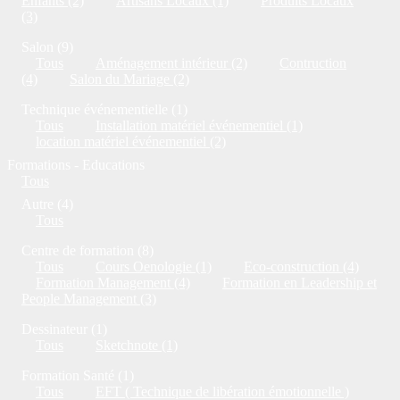
Enfants (2)
Artisans Locaux (1)
Produits Locaux
(3)
Salon (9)
Tous
Aménagement intérieur (2)
Contruction
(4)
Salon du Mariage (2)
Technique événementielle (1)
Tous
Installation matériel événementiel (1)
location matériel événementiel (2)
Formations - Educations
Tous
Autre (4)
Tous
Centre de formation (8)
Tous
Cours Oenologie (1)
Eco-construction (4)
Formation Management (4)
Formation en Leadership et
People Management (3)
Dessinateur (1)
Tous
Sketchnote (1)
Formation Santé (1)
Tous
EFT ( Technique de libération émotionnelle )