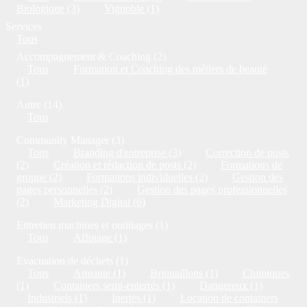
Biologique (3)
Vignoble (1)
Services
Tous
Accompagnement & Coaching (2)
Tous
Formation et Coaching des métiers de beauté
(1)
Autre (14)
Tous
Community Manager (3)
Tous
Branding d'entreprise (3)
Correction de posts
(2)
Création et rédaction de posts (2)
Formations de
groupe (2)
Formations individuelles (2)
Gestion des
pages personnelles (2)
Gestion des pages professionnelles
(2)
Marketing Digital (6)
Entretien machines et outillages (1)
Tous
Affutage (1)
Evacuation de déchets (1)
Tous
Amiante (1)
Briquaillons (1)
Chimiques
(1)
Containers semi-enterrés (1)
Dangereux (1)
Industriels (1)
Inertes (1)
Location de containers