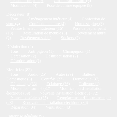
Création sur plan (5)
Cuisine sur mesure (6)
Modification (4)
Pose de cuisine équipée (9)
Décorateur (8)
Tous
Aménagement intérieur (4)
Confection de
store (4)
Confection tenture (4)
Home staging (3)
Peintre Intérieur - Extérieur (16)
Pose de papier peint
(13)
Restauration de meuble (5)
Revêtement mural
(2)
Revêtement sol (1)
Stickers (2)
Désinfection (2)
Tous
Anti-pigeon (1)
Champignon (1)
Dératisation (2)
Désinsectisation (2)
Désodorisation (1)
Electricien (82)
Tous
Audio (25)
Autre (29)
Batterie
Domestique (3)
Contrôle (27)
Domotique (37)
Dépannage (33)
Eclairage (36)
Eolienne (1)
Mise en conformité (32)
Modification d'installation
électrique (39)
Nouvelle installation électrique (72)
Panneaux solaires (35)
Remplacement d'électroménager
(28)
Rénovation d'installation électrique (36)
Réparation (34)
Ventilation (43)
Entreprise générale (9)