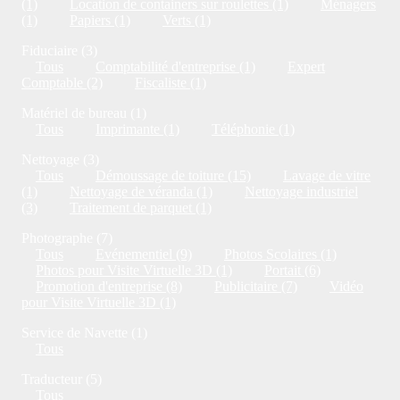
(1)
Location de containers sur roulettes (1)
Ménagers
(1)
Papiers (1)
Verts (1)
Fiduciaire (3)
Tous
Comptabilité d'entreprise (1)
Expert
Comptable (2)
Fiscaliste (1)
Matériel de bureau (1)
Tous
Imprimante (1)
Téléphonie (1)
Nettoyage (3)
Tous
Démoussage de toiture (15)
Lavage de vitre
(1)
Nettoyage de véranda (1)
Nettoyage industriel
(3)
Traitement de parquet (1)
Photographe (7)
Tous
Evénementiel (9)
Photos Scolaires (1)
Photos pour Visite Virtuelle 3D (1)
Portait (6)
Promotion d'entreprise (8)
Publicitaire (7)
Vidéo
pour Visite Virtuelle 3D (1)
Service de Navette (1)
Tous
Traducteur (5)
Tous