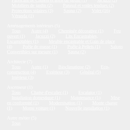
Fabricant de Chalets et abris de jardin (1)
Jacuzzi (2)
Mobiliers de jardin (2)
Parasol et voiles tendues (2)
Protections solaires (3)
Sauna (2)
Volet (16)
Véranda (1)
Aménagements intérieurs (5)
Tous
Autre (4)
Cheminée décorative (1)
Feu
ouvert (1)
Jacuzzi (2)
Lits Encastrables,
Escamotables (1)
Meuble encastrable et Gain de place
(4)
Poêle de masse (1)
Poêle à Pellets (1)
Salons
Convertibles sur mesure (1)
Sauna (2)
Architecte (7)
Tous
Autre (1)
Bioclimatique (2)
Eco-
construction (4)
Extérieur (3)
Général (5)
Intérieur (3)
Ascenseur (1)
Tous
Chaise d'escalier (1)
Escalator (1)
Installation domestique (1)
Maintenance (1)
Mise
en conformité (1)
Modernisation (1)
Monte charge
(1)
Monte voiture (1)
Nouvelle installation (1)
Autre métier (5)
Tous