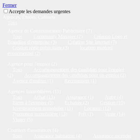
Fermer
Accepte les demandes urgentes
Agences, Études, Cabinets
Tous
Agence de Communication Publicitaire (7)
Tous
Community Manager (2)
Création Logo et
Branding d'entreprise (3)
Création Site Internet (7)
Gestion régie publicitaire (3)
location matériel
événementiel (2)
Agence pour l'emploi (2)
Tous
Accompagnement des candidats pour l'emploi
(2)
Accompagnement des candidats pour un emploi (2)
Agence d'intérim (1)
Recrutement (1)
Agences Immobilières (15)
Tous
Achat (13)
Assurance (1)
Autre (4)
Biens à l'étranger (5)
Echange (2)
Gestion (10)
Investissement immobilier (11)
Location (12)
Promotion immobilière (13)
Prêt (1)
Vente (14)
Viager (5)
Courtiers d'assurances (4)
Tous
Assurance habitation (4)
Assurance incendie