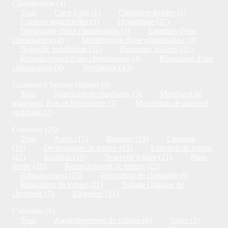
Climatisation (4)
Tous
Cave à vin (1)
Chambres froides (1)
Cuisines industrielles (1)
Domotique (37)
Dépannage d'une climatisation (3)
Entretien d'une
climatisation (4)
Modification d'une climatisation (4)
Nouvelle installation (32)
Panneaux solaires (35)
Remplacement d'une climatisation (4)
Réparation d'une
climatisation (4)
Ventilation (43)
Commerce Secteur Habitat (9)
Tous
Marchand de matériaux (3)
Marchand de
matériaux Bois et Menuiserie (3)
Marchands de matériel
jardinage (2)
Couvreur (25)
Tous
Autre (15)
Bardage (19)
Chéneau
(18)
Démoussage de toiture (15)
Entretien de toiture
(22)
Isolation (19)
Nouvelle toiture (21)
Plate-
forme (20)
Remplacement de toiture (22)
Réhaussement (15)
Réparation de cheminée (9)
Réparation de toiture (21)
Tubage Gainage de
cheminée (7)
Zinguerie (21)
Cuisiniste (6)
Tous
Agrandissement de cuisine (6)
Autre (2)