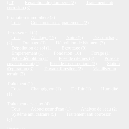
(20)
Réparation de plomberie (2)
Traitement anti
corrosion (3)
Promotion immobilière (2)
Tous
Constructeur d'appartements (2)
Terrassement (4)
Tous
Abattage (15)
Autre (2)
Dessouchage
(2)
Drainage (3)
Démolition de bâtiment (3)
Dépollution de sol (1)
Egouttage (8)
Empierrement (1)
Fondation (10)
Forage (1)
Petite démolition (1)
Pose de citernes (3)
Pose de
cuve à mazout (1)
Pose de fosse septique (3)
Station
d'épuration (3)
Travaux forestiers (2)
Viabiliser un
terrain (2)
Traitement (1)
Tous
Champignon (1)
De l'air (1)
Humidité
(1)
Traitement des eaux (4)
Tous
Adoucisseur d'eau (1)
Analyse de l'eau (2)
Système anti calcaire (5)
Traitement anti corrosion
(3)