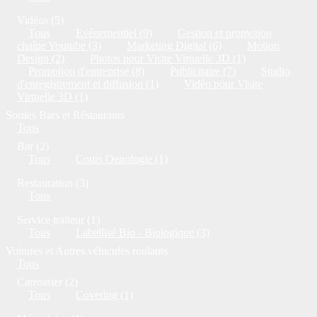
Vidéos (5)
Tous
Evénementiel (9)
Gestion et promotion
chaîne Youtube (3)
Marketing Digital (6)
Motion
Design (2)
Photos pour Visite Virtuelle 3D (1)
Promotion d'entreprise (8)
Publicitaire (7)
Studio
d'enregistrement et diffusion (1)
Vidéo pour Visite
Virtuelle 3D (1)
Sorties Bars et Réstaurants
Tous
Bar (2)
Tous
Cours Oenologie (1)
Restauration (3)
Tous
Service traiteur (1)
Tous
Labellisé Bio - Biologique (3)
Voitures et Autres véhicules roulants
Tous
Carrossier (2)
Tous
Covering (1)