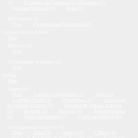
(1)
Formation & Coaching en Allaitement (1)
Pédicure Médicale (3)
Reiki (1)
Informatique (2)
Tous
Formation sur Programme (2)
Groupes et associations
Tous
Bien-être (2)
Tous
Commerçants et artisans (2)
Tous
Habitat
Tous
Alarme (8)
Tous
Assistance personnelle (2)
Autre (3)
Contrôle d'accès (5)
Domotique (37)
Dépannage
de système d'alarme (5)
Entretien de système d'alarme
(5)
Incendie (5)
Intrusion (6)
Télésurveillance
(4)
Vidéo parlophonie (7)
Vidéo surveillance (8)
Aménagements extérieurs (9)
Tous
Autre (5)
Carport (9)
Clôture (4)