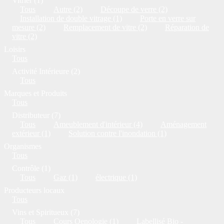
Vitrier (1)
Tous
Autre (2)
Découpe de verre (2)
Installation de double vitrage (1)
Porte en verre sur
mesure (2)
Remplacement de vitre (2)
Réparation de
vitre (2)
Loisirs
Tous
Activité Intérieure (2)
Tous
Marques et Produits
Tous
Distributeur (7)
Tous
Ameublement d'intérieur (4)
Aménagement
extérieur (1)
Solution contre l'inondation (1)
Organismes
Tous
Contrôle (1)
Tous
Gaz (1)
électrique (1)
Producteurs locaux
Tous
Vins et Spiritueux (7)
Tous
Cours Oenologie (1)
Labellisé Bio -