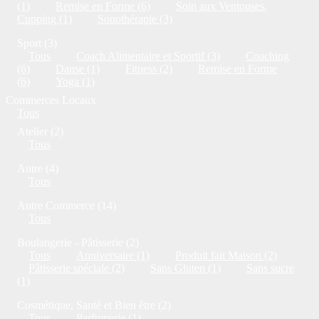
(1)
Remise en Forme (6)
Soin aux Ventouses,
Cupping (1)
Sonothérapie (3)
Sport (3)
Tous
Coach Alimentaire et Sportif (3)
Coaching
(6)
Danse (1)
Fitness (2)
Remise en Forme
(6)
Yoga (1)
Commerces Locaux
Tous
Atelier (2)
Tous
Autre (4)
Tous
Autre Commerce (14)
Tous
Boulangerie - Pâtisserie (2)
Tous
Anniversaire (1)
Produit fait Maison (2)
Pâtisserie spéciale (2)
Sans Gluten (1)
Sans sucre
(1)
Cosmétique, Santé et Bien être (2)
Tous
Parfumerie (1)