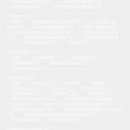
Création sur plan (5)
Cuisine sur mesure (6)
Modification (4)
Pose de cuisine équipée (9)
Décorateur (8)
Tous
Aménagement intérieur (4)
Confection de
store (4)
Confection tenture (4)
Home staging (3)
Peintre Intérieur - Extérieur (16)
Pose de papier peint
(13)
Restauration de meuble (5)
Revêtement mural
(2)
Revêtement sol (1)
Stickers (2)
Désinfection (2)
Tous
Anti-pigeon (1)
Champignon (1)
Dératisation (2)
Désinsectisation (2)
Désodorisation (1)
Electricien (82)
Tous
Audio (25)
Autre (29)
Batterie
Domestique (3)
Contrôle (27)
Domotique (37)
Dépannage (33)
Eclairage (36)
Eolienne (1)
Mise en conformité (32)
Modification d'installation
électrique (39)
Nouvelle installation électrique (72)
Panneaux solaires (35)
Remplacement d'électroménager
(28)
Rénovation d'installation électrique (36)
Réparation (34)
Ventilation (43)
Entreprise générale (9)