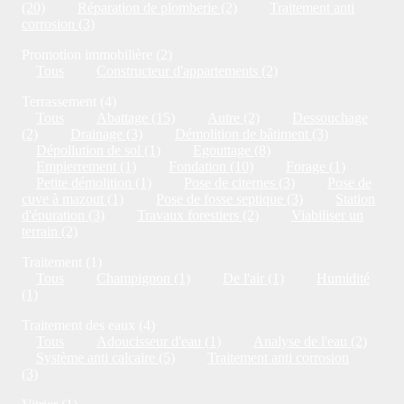
(20)
Réparation de plomberie (2)
Traitement anti
corrosion (3)
Promotion immobilière (2)
Tous
Constructeur d'appartements (2)
Terrassement (4)
Tous
Abattage (15)
Autre (2)
Dessouchage
(2)
Drainage (3)
Démolition de bâtiment (3)
Dépollution de sol (1)
Egouttage (8)
Empierrement (1)
Fondation (10)
Forage (1)
Petite démolition (1)
Pose de citernes (3)
Pose de
cuve à mazout (1)
Pose de fosse septique (3)
Station
d'épuration (3)
Travaux forestiers (2)
Viabiliser un
terrain (2)
Traitement (1)
Tous
Champignon (1)
De l'air (1)
Humidité
(1)
Traitement des eaux (4)
Tous
Adoucisseur d'eau (1)
Analyse de l'eau (2)
Système anti calcaire (5)
Traitement anti corrosion
(3)