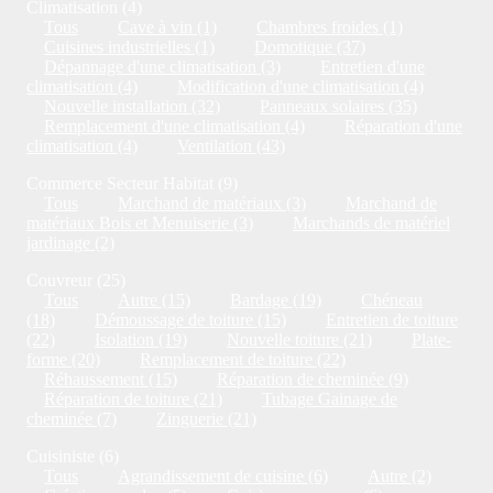
Climatisation (4)
Tous
Cave à vin (1)
Chambres froides (1)
Cuisines industrielles (1)
Domotique (37)
Dépannage d'une climatisation (3)
Entretien d'une
climatisation (4)
Modification d'une climatisation (4)
Nouvelle installation (32)
Panneaux solaires (35)
Remplacement d'une climatisation (4)
Réparation d'une
climatisation (4)
Ventilation (43)
Commerce Secteur Habitat (9)
Tous
Marchand de matériaux (3)
Marchand de
matériaux Bois et Menuiserie (3)
Marchands de matériel
jardinage (2)
Couvreur (25)
Tous
Autre (15)
Bardage (19)
Chéneau
(18)
Démoussage de toiture (15)
Entretien de toiture
(22)
Isolation (19)
Nouvelle toiture (21)
Plate-
forme (20)
Remplacement de toiture (22)
Réhaussement (15)
Réparation de cheminée (9)
Réparation de toiture (21)
Tubage Gainage de
cheminée (7)
Zinguerie (21)
Cuisiniste (6)
Tous
Agrandissement de cuisine (6)
Autre (2)