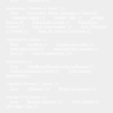
Habilement, Chaussure et Mode (13)
Tous
Accessoires, Bijoux, Chapeaux et Autres (9)
Chaussure Femme (3)
Grande Taille (2)
Lingerie
Femme (3)
Prét à Porter Enfant (3)
Prét à Porter
Femme (7)
Prét à Porter Homme (3)
Sous Vêtements
et Pyjamas (1)
Tenue de Soirée et Cérémonie (2)
Impression et Lettrage (2)
Tous
Covering (1)
Impression Googies (1)
Impression Papier (1)
Impression tous supports (2)
Pose (9)
Pose de papier peint (13)
Informatique (1)
Tous
Entretien et Réparation des ordinateurs (1)
Vente et installation logiciel (1)
Vente matériel
informatique (1)
Librairie et Produits Culturels (2)
Tous
Littérature (1)
Service de Livraison (2)
Meuble et Décoration (5)
Tous
Parfums d'intérieur (1)
Vente Mobilier et
Décoration Neuf (4)