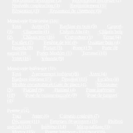
Maçonnerie décorative (5)
Modification intérieure (2)
Nouvelle construction (4)
Rejointoiement (3)
Réparation (3)
Réparation de cheminée (9)
Menuiserie Extérieure (18)
Tous
Autre (7)
Bardage en bois (9)
Carport
(9)
Charpente (1)
Châssis Alu (4)
Châssis bois
(2)
Châssis pvc (16)
Couverture (1)
Ecran (4)
Escalier (7)
Fenêtre de toit (9)
Ossature bois (4)
Pergola (8)
Portail (5)
Porte (13)
Porte de
garage (9)
Portes blindées (1)
Terrasse (10)
Volet (16)
Véranda (9)
Menuiserie Intérieure (11)
Tous
Agencement intérieur (9)
Autre (4)
Bardage intérieur (7)
Dressing (11)
Escalier (8)
Meuble encastrable et Gain de place (4)
Mezzanine
(5)
Placard (9)
Plafond (4)
Porte intérieure
(10)
Pose de cuisine équipée (9)
Pose de parquet
(4)
Peintre (14)
Tous
Autre (6)
Conseils couleurs (7)
Décapage (11)
Entretien de peinture (11)
Finition
spéciale (11)
Intérieur (14)
Micro-sablage (3)
Mortex (16)
Peintre Intérieur - Extérieur (16)