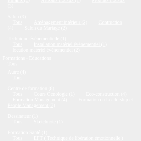
Enfants (2)
Artisans Locaux (1)
Produits Locaux
(3)
Salon (9)
Tous
Aménagement intérieur (2)
Contruction
(4)
Salon du Mariage (2)
Technique événementielle (1)
Tous
Installation matériel événementiel (1)
location matériel événementiel (2)
Formations - Educations
Tous
Autre (4)
Tous
Centre de formation (8)
Tous
Cours Oenologie (1)
Eco-construction (4)
Formation Management (4)
Formation en Leadership et
People Management (3)
Dessinateur (1)
Tous
Sketchnote (1)
Formation Santé (1)
Tous
EFT ( Technique de libération émotionnelle )