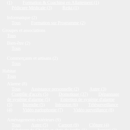
(1)
Formation & Coaching en Allaitement (1)
Pédicure Médicale (3)
Reiki (1)
Informatique (2)
Tous
Formation sur Programme (2)
Groupes et associations
Tous
Bien-être (2)
Tous
Commerçants et artisans (2)
Tous
Habitat
Tous
Alarme (8)
Tous
Assistance personnelle (2)
Autre (3)
Contrôle d'accès (5)
Domotique (37)
Dépannage
de système d'alarme (5)
Entretien de système d'alarme
(5)
Incendie (5)
Intrusion (6)
Télésurveillance
(4)
Vidéo parlophonie (7)
Vidéo surveillance (8)
Aménagements extérieurs (9)
Tous
Autre (5)
Carport (9)
Clôture (4)