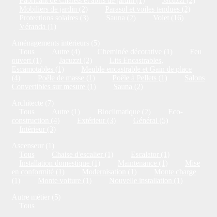
Fabricant de Chalets et abris de jardin (1)
Jacuzzi (2)
Mobiliers de jardin (2)
Parasol et voiles tendues (2)
Protections solaires (3)
Sauna (2)
Volet (16)
Véranda (1)
Aménagements intérieurs (5)
Tous
Autre (4)
Cheminée décorative (1)
Feu
ouvert (1)
Jacuzzi (2)
Lits Encastrables,
Escamotables (1)
Meuble encastrable et Gain de place
(4)
Poêle de masse (1)
Poêle à Pellets (1)
Salons
Convertibles sur mesure (1)
Sauna (2)
Architecte (7)
Tous
Autre (1)
Bioclimatique (2)
Eco-
construction (4)
Extérieur (3)
Général (5)
Intérieur (3)
Ascenseur (1)
Tous
Chaise d'escalier (1)
Escalator (1)
Installation domestique (1)
Maintenance (1)
Mise
en conformité (1)
Modernisation (1)
Monte charge
(1)
Monte voiture (1)
Nouvelle installation (1)
Autre métier (5)
Tous