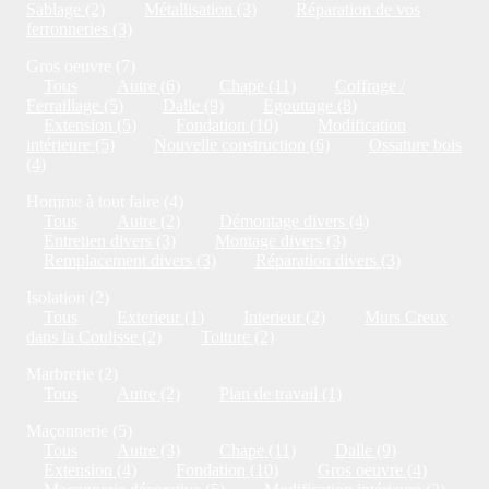
Sablage (2)
Métallisation (3)
Réparation de vos
ferronneries (3)
Gros oeuvre (7)
Tous
Autre (6)
Chape (11)
Coffrage /
Ferraillage (5)
Dalle (9)
Egouttage (8)
Extension (5)
Fondation (10)
Modification
intérieure (5)
Nouvelle construction (6)
Ossature bois
(4)
Homme à tout faire (4)
Tous
Autre (2)
Démontage divers (4)
Entretien divers (3)
Montage divers (3)
Remplacement divers (3)
Réparation divers (3)
Isolation (2)
Tous
Exterieur (1)
Interieur (2)
Murs Creux
dans la Coulisse (2)
Toiture (2)
Marbrerie (2)
Tous
Autre (2)
Plan de travail (1)
Maçonnerie (5)
Tous
Autre (3)
Chape (11)
Dalle (9)
Extension (4)
Fondation (10)
Gros oeuvre (4)