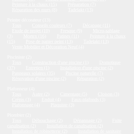
Peinture à la chaux (15)
Préparation (7)
Réparation des murs (8)
Tadelakt (13)
Peintre décorateur (13)
Tous
Conseils couleurs (7)
Décapage (11)
Etude de projet (10)
Fresque (9)
Micro-sablage
(3)
Mortex (16)
Patines (11)
Peinture à la chaux
(15)
Pose de papier peint (13)
Tadelakt (13)
Vente Mobilier et Décoration Neuf (4)
Pisciniste (2)
Tous
Construction d'une piscine (1)
Domotique
(37)
Entretien (1)
Installation d'une piscine (2)
Panneaux solaires (35)
Piscine naturelle (7)
Rénovation d'une piscine (2)
Réparation (2)
Plafonneur (4)
Tous
Autre (2)
Cimentage (5)
Cloison (3)
Crépis (3)
Enduit (4)
Faux-plafonds (3)
Plafonnage (4)
Plaquiste (3)
Plombier (2)
Tous
Débouchage (2)
Dépannage (2)
Fuite
canalisation (2)
Installation de canalisation (2)
Installation de robinetterie (2)
Installation de sanitaire