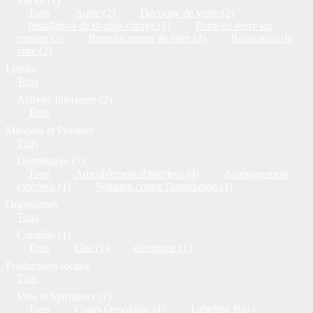
Vitrier (1)
Tous
Autre (2)
Découpe de verre (2)
Installation de double vitrage (1)
Porte en verre sur
mesure (2)
Remplacement de vitre (2)
Réparation de
vitre (2)
Loisirs
Tous
Activité Intérieure (2)
Tous
Marques et Produits
Tous
Distributeur (7)
Tous
Ameublement d'intérieur (4)
Aménagement
extérieur (1)
Solution contre l'inondation (1)
Organismes
Tous
Contrôle (1)
Tous
Gaz (1)
électrique (1)
Producteurs locaux
Tous
Vins et Spiritueux (7)
Tous
Cours Oenologie (1)
Labellisé Bio -