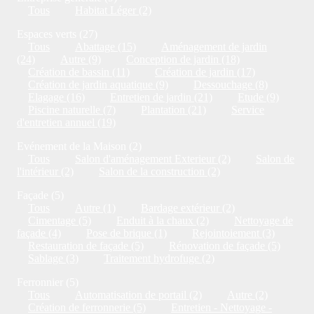
Tous
Habitat Léger (2)
Espaces verts (27)
Tous
Abattage (15)
Aménagement de jardin
(24)
Autre (9)
Conception de jardin (18)
Création de bassin (11)
Création de jardin (17)
Création de jardin aquatique (9)
Dessouchage (8)
Elagage (16)
Entretien de jardin (21)
Etude (9)
Piscine naturelle (7)
Plantation (21)
Service
d'entretien annuel (19)
Evénement de la Maison (2)
Tous
Salon d'aménagement Exterieur (2)
Salon de
l'intérieur (2)
Salon de la construction (2)
Façade (5)
Tous
Autre (1)
Bardage extérieur (2)
Cimentage (5)
Enduit à la chaux (2)
Nettoyage de
façade (4)
Pose de brique (1)
Rejointoiement (3)
Restauration de façade (5)
Rénovation de façade (5)
Sablage (3)
Traitement hydrofuge (2)
Ferronnier (5)
Tous
Automatisation de portail (2)
Autre (2)
Création de ferronnerie (5)
Entretien - Nettoyage -