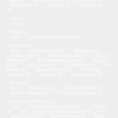
Sonothérapie (3)
Épilations (3)
Épilations laser
(3)
Coiffeur (1)
Tous
Diététique (1)
Tous
Coach Alimentaire et Sportif (3)
Esthéticienne (3)
Tous
Epilations au sucre (1)
Maquillage (2)
Ongles en gel (1)
Pédicure Médicale (3)
Pédicure
esthétique (2)
Rajeunissement Cutané (2)
Soin Anti-
âge (3)
Soin Visage (4)
Soin esthétique (3)
Soin
minceur (4)
Soin pour Homme (2)
Vernis semi-
permanent (3)
Épilations (3)
Épilations laser (3)
Pédicure (2)
Tous
Ongles en gel (1)
Pédicure Médicale (3)
Pédicure esthétique (2)
Vernis semi-permanent (3)
Santé Corps et Mentale (12)
Tous
Coach Alimentaire et Sportif (3)
Coaching
(6)
EFT ( Technique de libération émotionnelle ) (1)
Fleurs de Bach (1)
Hypnothérapeute (2)
Reiki