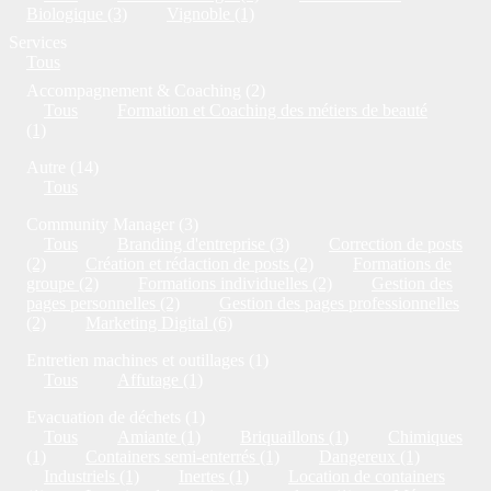
Biologique (3)
Vignoble (1)
Services
Tous
Accompagnement & Coaching (2)
Tous
Formation et Coaching des métiers de beauté
(1)
Autre (14)
Tous
Community Manager (3)
Tous
Branding d'entreprise (3)
Correction de posts
(2)
Création et rédaction de posts (2)
Formations de
groupe (2)
Formations individuelles (2)
Gestion des
pages personnelles (2)
Gestion des pages professionnelles
(2)
Marketing Digital (6)
Entretien machines et outillages (1)
Tous
Affutage (1)
Evacuation de déchets (1)
Tous
Amiante (1)
Briquaillons (1)
Chimiques
(1)
Containers semi-enterrés (1)
Dangereux (1)
Industriels (1)
Inertes (1)
Location de containers