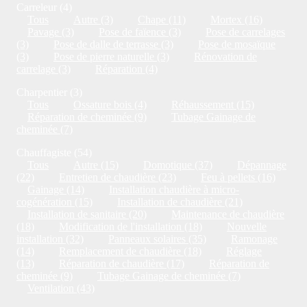
Carreleur (4)
Tous
Autre (3)
Chape (11)
Mortex (16)
Pavage (3)
Pose de faïence (3)
Pose de carrelages
(3)
Pose de dalle de terrasse (3)
Pose de mosaïque
(3)
Pose de pierre naturelle (3)
Rénovation de
carrelage (3)
Réparation (4)
Charpentier (3)
Tous
Ossature bois (4)
Réhaussement (15)
Réparation de cheminée (9)
Tubage Gainage de
cheminée (7)
Chauffagiste (54)
Tous
Autre (15)
Domotique (37)
Dépannage
(22)
Entretien de chaudière (23)
Feu à pellets (16)
Gainage (14)
Installation chaudière à micro-
cogénération (15)
Installation de chaudière (21)
Installation de sanitaire (20)
Maintenance de chaudière
(18)
Modification de l'installation (18)
Nouvelle
installation (32)
Panneaux solaires (35)
Ramonage
(14)
Remplacement de chaudière (18)
Réglage
(13)
Réparation de chaudière (17)
Réparation de
cheminée (9)
Tubage Gainage de cheminée (7)
Ventilation (43)