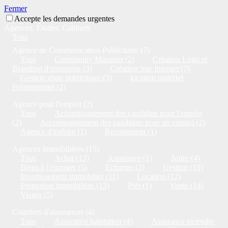
Fermer
Accepte les demandes urgentes
Agences, Études, Cabinets
Tous
Agence de Communication Publicitaire (7)
Tous
Community Manager (2)
Création Logo et
Branding d'entreprise (3)
Création Site Internet (7)
Gestion régie publicitaire (3)
location matériel
événementiel (2)
Agence pour l'emploi (2)
Tous
Accompagnement des candidats pour l'emploi
(2)
Accompagnement des candidats pour un emploi (2)
Agence d'intérim (1)
Recrutement (1)
Agences Immobilières (15)
Tous
Achat (13)
Assurance (1)
Autre (4)
Biens à l'étranger (5)
Echange (2)
Gestion (10)
Investissement immobilier (11)
Location (12)
Promotion immobilière (13)
Prêt (1)
Vente (14)
Viager (5)
Courtiers d'assurances (4)
Tous
Assurance habitation (4)
Assurance incendie