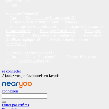
Mécanicien (1)
Tous
Nettoyage Voiture (2)
Tous
Dépollution de la carrosserie (2)
Désinfection de l'habitacle, fauteuil et tapis (2)
Gommage des Autocollants (2)
Lustrage et Polissage de
la carrosserie (2)
Nettoyage Extérieur (2)
Nettoyage
Intérieur (2)
Petits dégâts de peinture (2)
Rénovation
des Phares optiques (2)
Service à domicile ou en
entreprise (1)
concessionnaire automobile (1)
Tous
Voiture Electrique (1)
Voiture d'occasion
(1)
Voitures Neuves (1)
se connecter
Ajoutez vos professionnels en favoris
connexion
Filtrer par critères