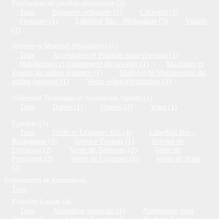
Producteur de produit alimentaire (2)
Tous
Brasserie artisanale (1)
Chocolat (1)
Fromage (1)
Labellisé Bio - Biologique (3)
Viande
(1)
Sellerie et Matériel d'équitation (1)
Tous
Accessoires et Produits pour chevaux (1)
Habillement et équipement du cavalier (1)
Machines et
Engins du milieu équestre (1)
Matériel de Manutention du
milieu équestre (1)
Vente selles d'équitation (1)
Vêtement Technique et Accessoire Sportif (1)
Tous
Danse (1)
Fitness (2)
Yoga (1)
Épicerie (5)
Tous
Fruits et Légumes Bio (4)
Labellisé Bio -
Biologique (3)
Service Traiteur (1)
Service de
Livraison (2)
Vente de Boissons (2)
Vente de
Fromages (2)
Vente de Legumes (2)
Vente de fruits
(2)
Evénements et Animations
Tous
Festivité Locale (4)
Tous
Animation musicale (1)
Animations pour