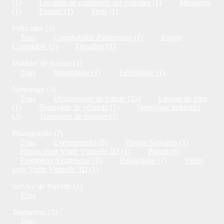
(1)
Location de containers sur roulettes (1)
Ménagers
(1)
Papiers (1)
Verts (1)
Fiduciaire (3)
Tous
Comptabilité d'entreprise (1)
Expert
Comptable (2)
Fiscaliste (1)
Matériel de bureau (1)
Tous
Imprimante (1)
Téléphonie (1)
Nettoyage (3)
Tous
Démoussage de toiture (15)
Lavage de vitre
(1)
Nettoyage de véranda (1)
Nettoyage industriel
(3)
Traitement de parquet (1)
Photographe (7)
Tous
Evénementiel (9)
Photos Scolaires (1)
Photos pour Visite Virtuelle 3D (1)
Portait (6)
Promotion d'entreprise (8)
Publicitaire (7)
Vidéo
pour Visite Virtuelle 3D (1)
Service de Navette (1)
Tous
Traducteur (5)
Tous