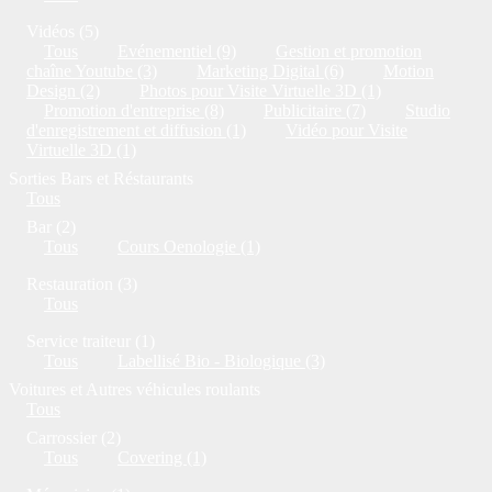
Vidéos (5)
Tous
Evénementiel (9)
Gestion et promotion
chaîne Youtube (3)
Marketing Digital (6)
Motion
Design (2)
Photos pour Visite Virtuelle 3D (1)
Promotion d'entreprise (8)
Publicitaire (7)
Studio
d'enregistrement et diffusion (1)
Vidéo pour Visite
Virtuelle 3D (1)
Sorties Bars et Réstaurants
Tous
Bar (2)
Tous
Cours Oenologie (1)
Restauration (3)
Tous
Service traiteur (1)
Tous
Labellisé Bio - Biologique (3)
Voitures et Autres véhicules roulants
Tous
Carrossier (2)
Tous
Covering (1)