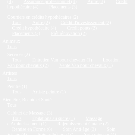
(4)
Assurance professionnel (4)
Autre (3)
Crédit
hypothécaire (4)
Placements (3)
Courtiers en crédits hypothécaires (2)
Tous
Autre (2)
Crédit d'investissement (2)
Crédit hypothécaire (4)
Crédit ponts (2)
Placements (3)
Prêt rénovation (2)
Animaux
Tous
Services (2)
Tous
Entretien Van pour chevaux (1)
Location
Van pour chevaux (2)
Vente Van pour chevaux (1)
Artistes
Tous
Peintre (1)
Tous
Artiste peintre (1)
Bien être, Beauté et Santé
Tous
Cabinet de Massage (3)
Tous
Epilations au sucre (1)
Massage
d'Amincissement (1)
Rajeunissement Cutané (2)
Remise en Forme (6)
Soin Anti-âge (3)
Soin
Visage (4)
Soin esthétique (3)
Soin minceur (4)