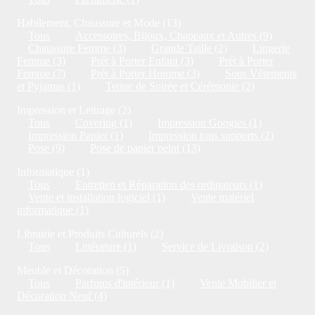
Habilement, Chaussure et Mode (13)
Tous
Accessoires, Bijoux, Chapeaux et Autres (9)
Chaussure Femme (3)
Grande Taille (2)
Lingerie
Femme (3)
Prét à Porter Enfant (3)
Prét à Porter
Femme (7)
Prét à Porter Homme (3)
Sous Vêtements
et Pyjamas (1)
Tenue de Soirée et Cérémonie (2)
Impression et Lettrage (2)
Tous
Covering (1)
Impression Googies (1)
Impression Papier (1)
Impression tous supports (2)
Pose (9)
Pose de papier peint (13)
Informatique (1)
Tous
Entretien et Réparation des ordinateurs (1)
Vente et installation logiciel (1)
Vente matériel
informatique (1)
Librairie et Produits Culturels (2)
Tous
Littérature (1)
Service de Livraison (2)
Meuble et Décoration (5)
Tous
Parfums d'intérieur (1)
Vente Mobilier et
Décoration Neuf (4)