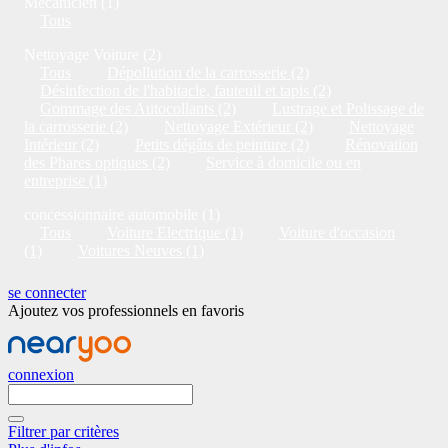
Mécanicien (1)
Tous
Nettoyage Voiture (2)
Tous
Dépollution de la carrosserie (2)
Désinfection de l'habitacle, fauteuil et tapis (2)
Gommage des Autocollants (2)
Lustrage et Polissage de
la carrosserie (2)
Nettoyage Extérieur (2)
Nettoyage
Intérieur (2)
Petits dégâts de peinture (2)
Rénovation
des Phares optiques (2)
Service à domicile ou en
entreprise (1)
concessionnaire automobile (1)
Tous
Voiture Electrique (1)
Voiture d'occasion
(1)
Voitures Neuves (1)
se connecter
Ajoutez vos professionnels en favoris
connexion
Filtrer par critères