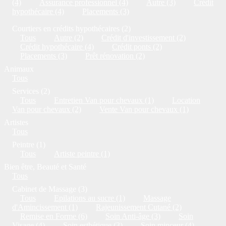
(4)
Assurance professionnel (4)
Autre (3)
Crédit
hypothécaire (4)
Placements (3)
Courtiers en crédits hypothécaires (2)
Tous
Autre (2)
Crédit d'investissement (2)
Crédit hypothécaire (4)
Crédit ponts (2)
Placements (3)
Prêt rénovation (2)
Animaux
Tous
Services (2)
Tous
Entretien Van pour chevaux (1)
Location
Van pour chevaux (2)
Vente Van pour chevaux (1)
Artistes
Tous
Peintre (1)
Tous
Artiste peintre (1)
Bien être, Beauté et Santé
Tous
Cabinet de Massage (3)
Tous
Epilations au sucre (1)
Massage
d'Amincissement (1)
Rajeunissement Cutané (2)
Remise en Forme (6)
Soin Anti-âge (3)
Soin
Visage (4)
Soin esthétique (3)
Soin minceur (4)