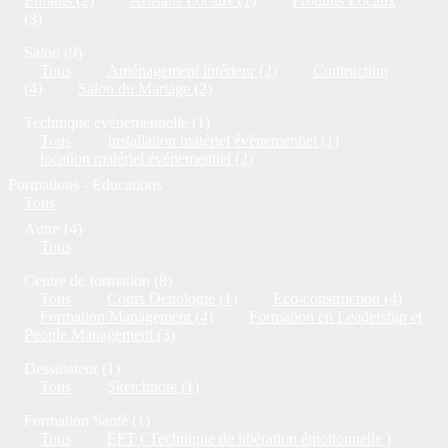
Enfants (2)
Artisans Locaux (1)
Produits Locaux
(3)
Salon (9)
Tous
Aménagement intérieur (2)
Contruction
(4)
Salon du Mariage (2)
Technique événementielle (1)
Tous
Installation matériel événementiel (1)
location matériel événementiel (2)
Formations - Educations
Tous
Autre (4)
Tous
Centre de formation (8)
Tous
Cours Oenologie (1)
Eco-construction (4)
Formation Management (4)
Formation en Leadership et
People Management (3)
Dessinateur (1)
Tous
Sketchnote (1)
Formation Santé (1)
Tous
EFT ( Technique de libération émotionnelle )