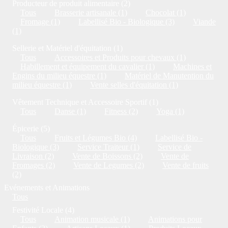
Producteur de produit alimentaire (2)
Tous
Brasserie artisanale (1)
Chocolat (1)
Fromage (1)
Labellisé Bio - Biologique (3)
Viande
(1)
Sellerie et Matériel d'équitation (1)
Tous
Accessoires et Produits pour chevaux (1)
Habillement et équipement du cavalier (1)
Machines et
Engins du milieu équestre (1)
Matériel de Manutention du
milieu équestre (1)
Vente selles d'équitation (1)
Vêtement Technique et Accessoire Sportif (1)
Tous
Danse (1)
Fitness (2)
Yoga (1)
Épicerie (5)
Tous
Fruits et Légumes Bio (4)
Labellisé Bio -
Biologique (3)
Service Traiteur (1)
Service de
Livraison (2)
Vente de Boissons (2)
Vente de
Fromages (2)
Vente de Legumes (2)
Vente de fruits
(2)
Evénements et Animations
Tous
Festivité Locale (4)
Tous
Animation musicale (1)
Animations pour