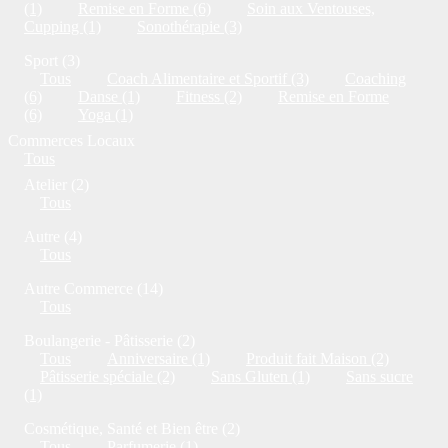
(1)
Remise en Forme (6)
Soin aux Ventouses,
Cupping (1)
Sonothérapie (3)
Sport (3)
Tous
Coach Alimentaire et Sportif (3)
Coaching
(6)
Danse (1)
Fitness (2)
Remise en Forme
(6)
Yoga (1)
Commerces Locaux
Tous
Atelier (2)
Tous
Autre (4)
Tous
Autre Commerce (14)
Tous
Boulangerie - Pâtisserie (2)
Tous
Anniversaire (1)
Produit fait Maison (2)
Pâtisserie spéciale (2)
Sans Gluten (1)
Sans sucre
(1)
Cosmétique, Santé et Bien être (2)
Tous
Parfumerie (1)