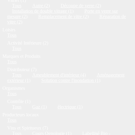
Vitrier (1)
Tous
Autre (2)
Découpe de verre (2)
Installation de double vitrage (1)
Porte en verre sur
mesure (2)
Remplacement de vitre (2)
Réparation de
vitre (2)
Loisirs
Tous
Activité Intérieure (2)
Tous
Marques et Produits
Tous
Distributeur (7)
Tous
Ameublement d'intérieur (4)
Aménagement
extérieur (1)
Solution contre l'inondation (1)
Organismes
Tous
Contrôle (1)
Tous
Gaz (1)
électrique (1)
Producteurs locaux
Tous
Vins et Spiritueux (7)
Tous
Cours Oenologie (1)
Labellisé Bio -