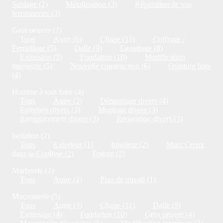
Sablage (2)
Métallisation (3)
Réparation de vos
ferronneries (3)
Gros oeuvre (7)
Tous
Autre (6)
Chape (11)
Coffrage /
Ferraillage (5)
Dalle (9)
Egouttage (8)
Extension (5)
Fondation (10)
Modification
intérieure (5)
Nouvelle construction (6)
Ossature bois
(4)
Homme à tout faire (4)
Tous
Autre (2)
Démontage divers (4)
Entretien divers (3)
Montage divers (3)
Remplacement divers (3)
Réparation divers (3)
Isolation (2)
Tous
Exterieur (1)
Interieur (2)
Murs Creux
dans la Coulisse (2)
Toiture (2)
Marbrerie (2)
Tous
Autre (2)
Plan de travail (1)
Maçonnerie (5)
Tous
Autre (3)
Chape (11)
Dalle (9)
Extension (4)
Fondation (10)
Gros oeuvre (4)