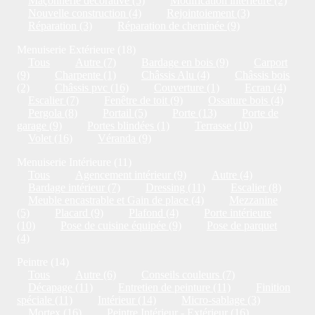
Maçonnerie décorative (5)
Modification intérieure (2)
Nouvelle construction (4)
Rejointoiement (3)
Réparation (3)
Réparation de cheminée (9)
Menuiserie Extérieure (18)
Tous
Autre (7)
Bardage en bois (9)
Carport
(9)
Charpente (1)
Châssis Alu (4)
Châssis bois
(2)
Châssis pvc (16)
Couverture (1)
Ecran (4)
Escalier (7)
Fenêtre de toit (9)
Ossature bois (4)
Pergola (8)
Portail (5)
Porte (13)
Porte de
garage (9)
Portes blindées (1)
Terrasse (10)
Volet (16)
Véranda (9)
Menuiserie Intérieure (11)
Tous
Agencement intérieur (9)
Autre (4)
Bardage intérieur (7)
Dressing (11)
Escalier (8)
Meuble encastrable et Gain de place (4)
Mezzanine
(5)
Placard (9)
Plafond (4)
Porte intérieure
(10)
Pose de cuisine équipée (9)
Pose de parquet
(4)
Peintre (14)
Tous
Autre (6)
Conseils couleurs (7)
Décapage (11)
Entretien de peinture (11)
Finition
spéciale (11)
Intérieur (14)
Micro-sablage (3)
Mortex (16)
Peintre Intérieur - Extérieur (16)