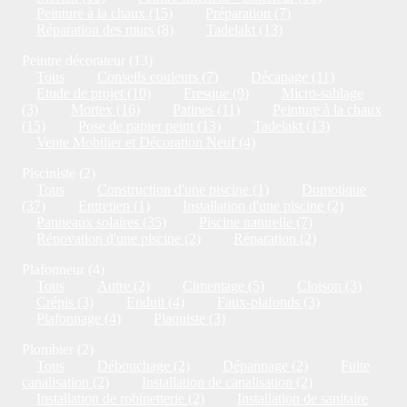
Peinture à la chaux (15)
Préparation (7)
Réparation des murs (8)
Tadelakt (13)
Peintre décorateur (13)
Tous
Conseils couleurs (7)
Décapage (11)
Etude de projet (10)
Fresque (9)
Micro-sablage
(3)
Mortex (16)
Patines (11)
Peinture à la chaux
(15)
Pose de papier peint (13)
Tadelakt (13)
Vente Mobilier et Décoration Neuf (4)
Pisciniste (2)
Tous
Construction d'une piscine (1)
Domotique
(37)
Entretien (1)
Installation d'une piscine (2)
Panneaux solaires (35)
Piscine naturelle (7)
Rénovation d'une piscine (2)
Réparation (2)
Plafonneur (4)
Tous
Autre (2)
Cimentage (5)
Cloison (3)
Crépis (3)
Enduit (4)
Faux-plafonds (3)
Plafonnage (4)
Plaquiste (3)
Plombier (2)
Tous
Débouchage (2)
Dépannage (2)
Fuite
canalisation (2)
Installation de canalisation (2)
Installation de robinetterie (2)
Installation de sanitaire