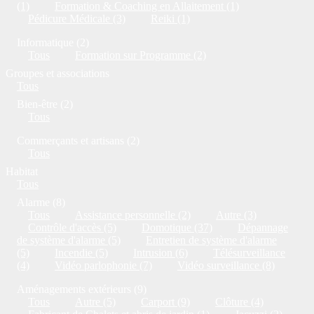
(1)
Formation & Coaching en Allaitement (1)
Pédicure Médicale (3)
Reiki (1)
Informatique (2)
Tous
Formation sur Programme (2)
Groupes et associations
Tous
Bien-être (2)
Tous
Commerçants et artisans (2)
Tous
Habitat
Tous
Alarme (8)
Tous
Assistance personnelle (2)
Autre (3)
Contrôle d'accès (5)
Domotique (37)
Dépannage
de système d'alarme (5)
Entretien de système d'alarme
(5)
Incendie (5)
Intrusion (6)
Télésurveillance
(4)
Vidéo parlophonie (7)
Vidéo surveillance (8)
Aménagements extérieurs (9)
Tous
Autre (5)
Carport (9)
Clôture (4)