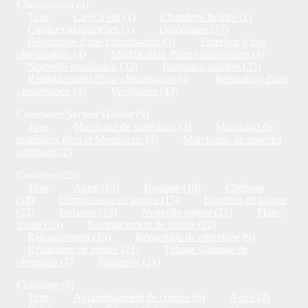
Climatisation (4)
Tous
Cave à vin (1)
Chambres froides (1)
Cuisines industrielles (1)
Domotique (37)
Dépannage d'une climatisation (3)
Entretien d'une
climatisation (4)
Modification d'une climatisation (4)
Nouvelle installation (32)
Panneaux solaires (35)
Remplacement d'une climatisation (4)
Réparation d'une
climatisation (4)
Ventilation (43)
Commerce Secteur Habitat (9)
Tous
Marchand de matériaux (3)
Marchand de
matériaux Bois et Menuiserie (3)
Marchands de matériel
jardinage (2)
Couvreur (25)
Tous
Autre (15)
Bardage (19)
Chéneau
(18)
Démoussage de toiture (15)
Entretien de toiture
(22)
Isolation (19)
Nouvelle toiture (21)
Plate-
forme (20)
Remplacement de toiture (22)
Réhaussement (15)
Réparation de cheminée (9)
Réparation de toiture (21)
Tubage Gainage de
cheminée (7)
Zinguerie (21)
Cuisiniste (6)
Tous
Agrandissement de cuisine (6)
Autre (2)