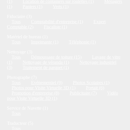
(1)
Location de containers sur roulettes (1)
Ménagers
(1)
Papiers (1)
Verts (1)
Fiduciaire (3)
Tous
Comptabilité d'entreprise (1)
Expert
Comptable (2)
Fiscaliste (1)
Matériel de bureau (1)
Tous
Imprimante (1)
Téléphonie (1)
Nettoyage (3)
Tous
Démoussage de toiture (15)
Lavage de vitre
(1)
Nettoyage de véranda (1)
Nettoyage industriel
(3)
Traitement de parquet (1)
Photographe (7)
Tous
Evénementiel (9)
Photos Scolaires (1)
Photos pour Visite Virtuelle 3D (1)
Portait (6)
Promotion d'entreprise (8)
Publicitaire (7)
Vidéo
pour Visite Virtuelle 3D (1)
Service de Navette (1)
Tous
Traducteur (5)
Tous