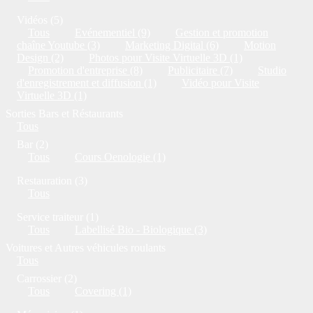
Vidéos (5)
Tous
Evénementiel (9)
Gestion et promotion
chaîne Youtube (3)
Marketing Digital (6)
Motion
Design (2)
Photos pour Visite Virtuelle 3D (1)
Promotion d'entreprise (8)
Publicitaire (7)
Studio
d'enregistrement et diffusion (1)
Vidéo pour Visite
Virtuelle 3D (1)
Sorties Bars et Réstaurants
Tous
Bar (2)
Tous
Cours Oenologie (1)
Restauration (3)
Tous
Service traiteur (1)
Tous
Labellisé Bio - Biologique (3)
Voitures et Autres véhicules roulants
Tous
Carrossier (2)
Tous
Covering (1)