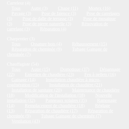
Carreleur (4)
Tous
Autre (3)
Chape (11)
Mortex (16)
Pavage (3)
Pose de faïence (3)
Pose de carrelages
(3)
Pose de dalle de terrasse (3)
Pose de mosaïque
(3)
Pose de pierre naturelle (3)
Rénovation de
carrelage (3)
Réparation (4)
Charpentier (3)
Tous
Ossature bois (4)
Réhaussement (15)
Réparation de cheminée (9)
Tubage Gainage de
cheminée (7)
Chauffagiste (54)
Tous
Autre (15)
Domotique (37)
Dépannage
(22)
Entretien de chaudière (23)
Feu à pellets (16)
Gainage (14)
Installation chaudière à micro-
cogénération (15)
Installation de chaudière (21)
Installation de sanitaire (20)
Maintenance de chaudière
(18)
Modification de l'installation (18)
Nouvelle
installation (32)
Panneaux solaires (35)
Ramonage
(14)
Remplacement de chaudière (18)
Réglage
(13)
Réparation de chaudière (17)
Réparation de
cheminée (9)
Tubage Gainage de cheminée (7)
Ventilation (43)