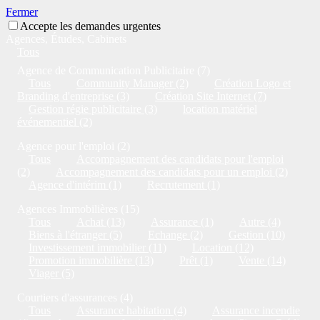
Fermer
Accepte les demandes urgentes
Agences, Études, Cabinets
Tous
Agence de Communication Publicitaire (7)
Tous
Community Manager (2)
Création Logo et
Branding d'entreprise (3)
Création Site Internet (7)
Gestion régie publicitaire (3)
location matériel
événementiel (2)
Agence pour l'emploi (2)
Tous
Accompagnement des candidats pour l'emploi
(2)
Accompagnement des candidats pour un emploi (2)
Agence d'intérim (1)
Recrutement (1)
Agences Immobilières (15)
Tous
Achat (13)
Assurance (1)
Autre (4)
Biens à l'étranger (5)
Echange (2)
Gestion (10)
Investissement immobilier (11)
Location (12)
Promotion immobilière (13)
Prêt (1)
Vente (14)
Viager (5)
Courtiers d'assurances (4)
Tous
Assurance habitation (4)
Assurance incendie