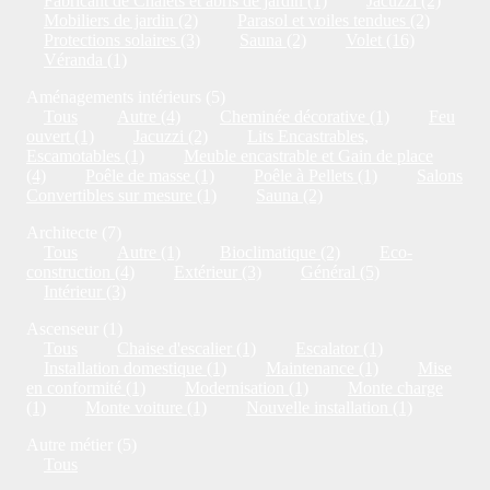
Fabricant de Chalets et abris de jardin (1)
Jacuzzi (2)
Mobiliers de jardin (2)
Parasol et voiles tendues (2)
Protections solaires (3)
Sauna (2)
Volet (16)
Véranda (1)
Aménagements intérieurs (5)
Tous
Autre (4)
Cheminée décorative (1)
Feu
ouvert (1)
Jacuzzi (2)
Lits Encastrables,
Escamotables (1)
Meuble encastrable et Gain de place
(4)
Poêle de masse (1)
Poêle à Pellets (1)
Salons
Convertibles sur mesure (1)
Sauna (2)
Architecte (7)
Tous
Autre (1)
Bioclimatique (2)
Eco-
construction (4)
Extérieur (3)
Général (5)
Intérieur (3)
Ascenseur (1)
Tous
Chaise d'escalier (1)
Escalator (1)
Installation domestique (1)
Maintenance (1)
Mise
en conformité (1)
Modernisation (1)
Monte charge
(1)
Monte voiture (1)
Nouvelle installation (1)
Autre métier (5)
Tous