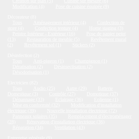
Création sur plan (5)
Cuisine sur mesure (6)
Modification (4)
Pose de cuisine équipée (9)
Décorateur (8)
Tous
Aménagement intérieur (4)
Confection de
store (4)
Confection tenture (4)
Home staging (3)
Peintre Intérieur - Extérieur (16)
Pose de papier peint
(13)
Restauration de meuble (5)
Revêtement mural
(2)
Revêtement sol (1)
Stickers (2)
Désinfection (2)
Tous
Anti-pigeon (1)
Champignon (1)
Dératisation (2)
Désinsectisation (2)
Désodorisation (1)
Electricien (82)
Tous
Audio (25)
Autre (29)
Batterie
Domestique (3)
Contrôle (27)
Domotique (37)
Dépannage (33)
Eclairage (36)
Eolienne (1)
Mise en conformité (32)
Modification d'installation
électrique (39)
Nouvelle installation électrique (72)
Panneaux solaires (35)
Remplacement d'électroménager
(28)
Rénovation d'installation électrique (36)
Réparation (34)
Ventilation (43)
Entreprise générale (9)