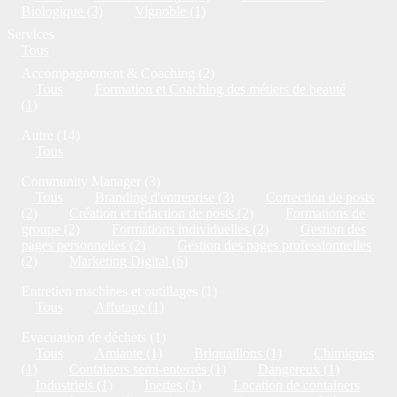
Biologique (3)
Vignoble (1)
Services
Tous
Accompagnement & Coaching (2)
Tous
Formation et Coaching des métiers de beauté
(1)
Autre (14)
Tous
Community Manager (3)
Tous
Branding d'entreprise (3)
Correction de posts
(2)
Création et rédaction de posts (2)
Formations de
groupe (2)
Formations individuelles (2)
Gestion des
pages personnelles (2)
Gestion des pages professionnelles
(2)
Marketing Digital (6)
Entretien machines et outillages (1)
Tous
Affutage (1)
Evacuation de déchets (1)
Tous
Amiante (1)
Briquaillons (1)
Chimiques
(1)
Containers semi-enterrés (1)
Dangereux (1)
Industriels (1)
Inertes (1)
Location de containers