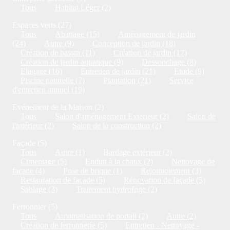
Tous
Habitat Léger (2)
Espaces verts (27)
Tous
Abattage (15)
Aménagement de jardin
(24)
Autre (9)
Conception de jardin (18)
Création de bassin (11)
Création de jardin (17)
Création de jardin aquatique (9)
Dessouchage (8)
Elagage (16)
Entretien de jardin (21)
Etude (9)
Piscine naturelle (7)
Plantation (21)
Service
d'entretien annuel (19)
Evénement de la Maison (2)
Tous
Salon d'aménagement Exterieur (2)
Salon de
l'intérieur (2)
Salon de la construction (2)
Façade (5)
Tous
Autre (1)
Bardage extérieur (2)
Cimentage (5)
Enduit à la chaux (2)
Nettoyage de
façade (4)
Pose de brique (1)
Rejointoiement (3)
Restauration de façade (5)
Rénovation de façade (5)
Sablage (3)
Traitement hydrofuge (2)
Ferronnier (5)
Tous
Automatisation de portail (2)
Autre (2)
Création de ferronnerie (5)
Entretien - Nettoyage -