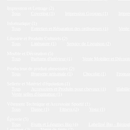
Impression et Lettrage (2)
Tous
Covering (1)
Impression Googies (1)
Impres
Informatique (1)
Tous
Entretien et Réparation des ordinateurs (1)
Vente 
Librairie et Produits Culturels (2)
Tous
Littérature (1)
Service de Livraison (2)
Meuble et Décoration (5)
Tous
Parfums d'intérieur (1)
Vente Mobilier et Décorat
Producteur de produit alimentaire (2)
Tous
Brasserie artisanale (1)
Chocolat (1)
Fromag
Sellerie et Matériel d'équitation (1)
Tous
Accessoires et Produits pour chevaux (1)
Habille
Vente selles d'équitation (1)
Vêtement Technique et Accessoire Sportif (1)
Tous
Danse (1)
Fitness (2)
Yoga (1)
Épicerie (5)
Tous
Fruits et Légumes Bio (4)
Labellisé Bio - Biolog
Legumes (2)
Vente de fruits (2)