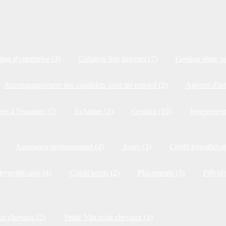
ng d'entreprise (3)
Création Site Internet (7)
Gestion régie pu
Accompagnement des candidats pour un emploi (2)
Agence d'int
ns à l'étranger (5)
Echange (2)
Gestion (10)
Investissem
Assurance professionnel (4)
Autre (3)
Crédit hypothécai
 hypothécaire (4)
Crédit ponts (2)
Placements (3)
Prêt ré
ur chevaux (2)
Vente Van pour chevaux (1)