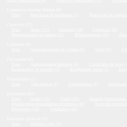
d'une climatisation (4)
Nouvelle installation (32)
Panneaux
Commerce Secteur Habitat (9)
Tous
Marchand de matériaux (3)
Marchand de matériau
Couvreur (25)
Tous
Autre (15)
Bardage (19)
Chéneau (18)
Remplacement de toiture (22)
Réhaussement (15)
Répa
Cuisiniste (6)
Tous
Agrandissement de cuisine (6)
Autre (2)
Cré
Décorateur (8)
Tous
Aménagement intérieur (4)
Confection de store (
Restauration de meuble (5)
Revêtement mural (2)
Revê
Désinfection (2)
Tous
Anti-pigeon (1)
Champignon (1)
Dératisati
Electricien (82)
Tous
Audio (25)
Autre (29)
Batterie Domestique 
Modification d'installation électrique (39)
Nouvelle installat
Réparation (34)
Ventilation (43)
Entreprise générale (9)
Tous
Habitat Léger (2)