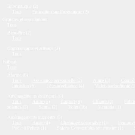
Informatique (2)
Tous
Formation sur Programme (2)
Groupes et associations
Tous
Bien-être (2)
Tous
Commerçants et artisans (2)
Tous
Habitat
Tous
Alarme (8)
Tous
Assistance personnelle (2)
Autre (3)
Contrôl
Intrusion (6)
Télésurveillance (4)
Vidéo parlophonie (7
Aménagements extérieurs (9)
Tous
Autre (5)
Carport (9)
Clôture (4)
Fabri
solaires (3)
Sauna (2)
Volet (16)
Véranda (1)
Aménagements intérieurs (5)
Tous
Autre (4)
Cheminée décorative (1)
Feu ouve
Poêle à Pellets (1)
Salons Convertibles sur mesure (1)