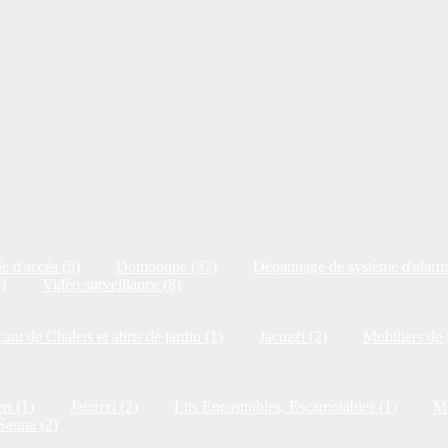
e d'accès (5)
Domotique (37)
Dépannage de système d'alarm
)
Vidéo surveillance (8)
cant de Chalets et abris de jardin (1)
Jacuzzi (2)
Mobiliers de 
rt (1)
Jacuzzi (2)
Lits Encastrables, Escamotables (1)
Me
Sauna (2)