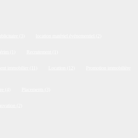
blicitaire (3)
location matériel événementiel (2)
érim (1)
Recrutement (1)
ent immobilier (11)
Location (12)
Promotion immobilière
re (4)
Placements (3)
novation (2)