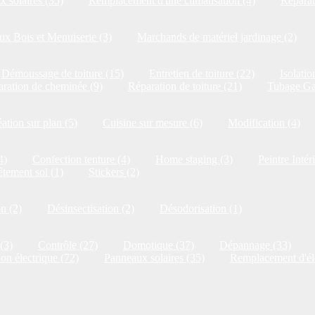
 solaires (35)
Remplacement d'une climatisation (4)
Réparat
x Bois et Menuiserie (3)
Marchands de matériel jardinage (2)
Démoussage de toiture (15)
Entretien de toiture (22)
Isolatio
ration de cheminée (9)
Réparation de toiture (21)
Tubage Ga
ation sur plan (5)
Cuisine sur mesure (6)
Modification (4)
4)
Confection tenture (4)
Home staging (3)
Peintre Intér
tement sol (1)
Stickers (2)
on (2)
Désinsectisation (2)
Désodorisation (1)
(3)
Contrôle (27)
Domotique (37)
Dépannage (33)
ion électrique (72)
Panneaux solaires (35)
Remplacement d'él