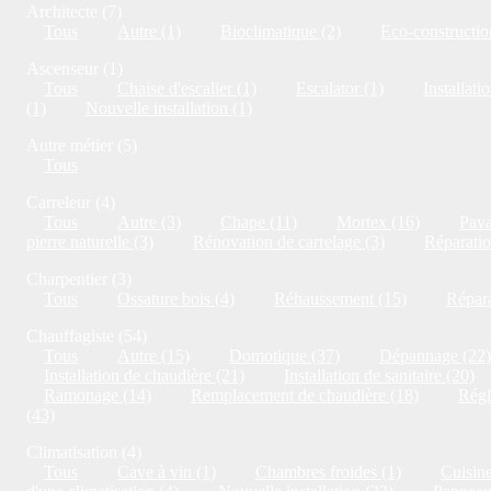
Architecte (7)
Tous
Autre (1)
Bioclimatique (2)
Eco-constructio
Ascenseur (1)
Tous
Chaise d'escalier (1)
Escalator (1)
Installati
(1)
Nouvelle installation (1)
Autre métier (5)
Tous
Carreleur (4)
Tous
Autre (3)
Chape (11)
Mortex (16)
Pava
pierre naturelle (3)
Rénovation de carrelage (3)
Réparatio
Charpentier (3)
Tous
Ossature bois (4)
Réhaussement (15)
Répara
Chauffagiste (54)
Tous
Autre (15)
Domotique (37)
Dépannage (22)
Installation de chaudière (21)
Installation de sanitaire (20)
Ramonage (14)
Remplacement de chaudière (18)
Régl
(43)
Climatisation (4)
Tous
Cave à vin (1)
Chambres froides (1)
Cuisine