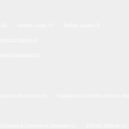
 (2)
Artisans Locaux (1)
Produits Locaux (3)
Salon du Mariage (2)
tériel événementiel (2)
ormation Management (4)
Formation en Leadership et People Ma
Formation & Coaching en Allaitement (1)
Pédicure Médicale (3)