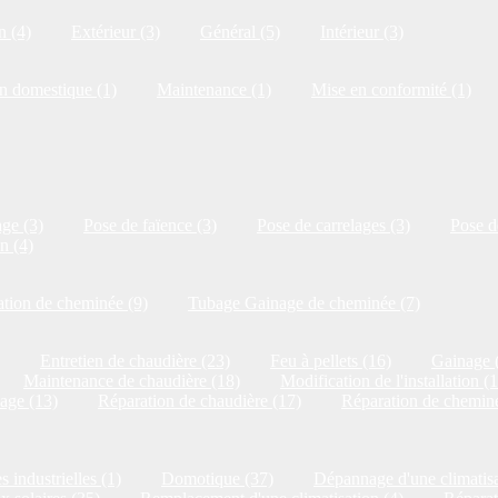
n (4)
Extérieur (3)
Général (5)
Intérieur (3)
on domestique (1)
Maintenance (1)
Mise en conformité (1)
ge (3)
Pose de faïence (3)
Pose de carrelages (3)
Pose de
n (4)
tion de cheminée (9)
Tubage Gainage de cheminée (7)
Entretien de chaudière (23)
Feu à pellets (16)
Gainage 
Maintenance de chaudière (18)
Modification de l'installation (
age (13)
Réparation de chaudière (17)
Réparation de cheminé
s industrielles (1)
Domotique (37)
Dépannage d'une climatisa