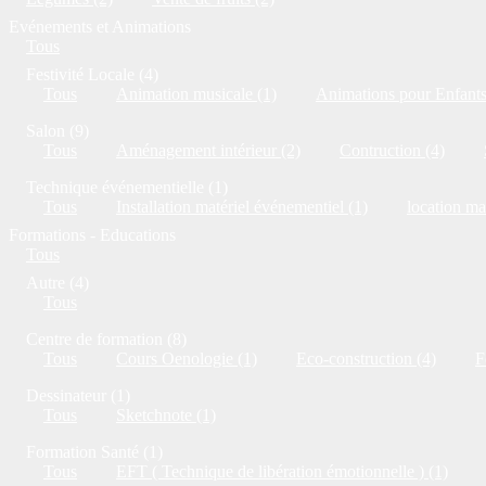
Evénements et Animations
Tous
Festivité Locale (4)
Tous
Animation musicale (1)
Animations pour Enfants
Salon (9)
Tous
Aménagement intérieur (2)
Contruction (4)
Technique événementielle (1)
Tous
Installation matériel événementiel (1)
location ma
Formations - Educations
Tous
Autre (4)
Tous
Centre de formation (8)
Tous
Cours Oenologie (1)
Eco-construction (4)
F
Dessinateur (1)
Tous
Sketchnote (1)
Formation Santé (1)
Tous
EFT ( Technique de libération émotionnelle ) (1)