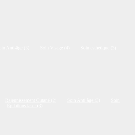
oin Anti-âge (3)
Soin Visage (4)
Soin esthétique (3)
Rajeunissement Cutané (2)
Soin Anti-âge (3)
Soin
Épilations laser (3)