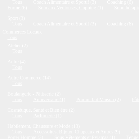
Tous
Coach Alimentaire et Sportif (3)
Coaching (6)
Forme (6)
Soin aux Ventouses, Cupping (1)
Sonothérapie
Sport (3)
Tous
Coach Alimentaire et Sportif (3)
Coaching (6)
Commerces Locaux
Tous
Atelier (2)
Tous
Autre (4)
Tous
Autre Commerce (14)
Tous
Boulangerie - Pâtisserie (2)
Tous
Anniversaire (1)
Produit fait Maison (2)
Pât
Cosmétique, Santé et Bien être (2)
Tous
Parfumerie (1)
Habilement, Chaussure et Mode (13)
Tous
Accessoires, Bijoux, Chapeaux et Autres (9)
Cha
Porter Homme (3)
Sous Vêtements et Pyjamas (1)
Tenue 