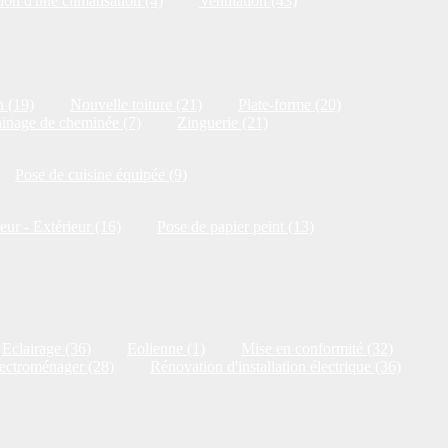
ion d'une climatisation (4)
Ventilation (43)
n (19)
Nouvelle toiture (21)
Plate-forme (20)
inage de cheminée (7)
Zinguerie (21)
Pose de cuisine équipée (9)
ieur - Extérieur (16)
Pose de papier peint (13)
Eclairage (36)
Eolienne (1)
Mise en conformité (32)
ectroménager (28)
Rénovation d'installation électrique (36)