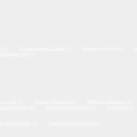
 (1)
Rajeunissement Cutané (2)
Remise en Forme (6)
S
Épilations laser (3)
s en gel (1)
Pédicure Médicale (3)
Pédicure esthétique (2)
n pour Homme (2)
Vernis semi-permanent (3)
Épilations (3)
icure esthétique (2)
Vernis semi-permanent (3)