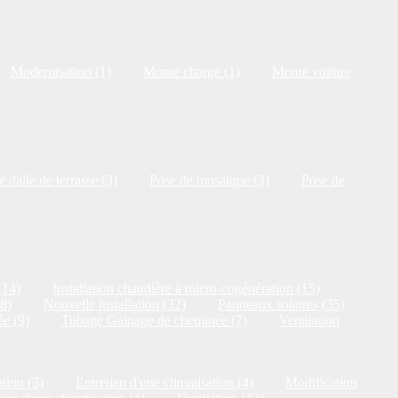
Modernisation (1)
Monte charge (1)
Monte voiture
 dalle de terrasse (3)
Pose de mosaïque (3)
Pose de
(14)
Installation chaudière à micro-cogénération (15)
18)
Nouvelle installation (32)
Panneaux solaires (35)
e (9)
Tubage Gainage de cheminée (7)
Ventilation
tion (3)
Entretien d'une climatisation (4)
Modification