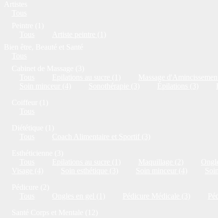
Artistes
Tous
Peintre (1)
Tous
Artiste peintre (1)
Bien être, Beauté et Santé
Tous
Cabinet de Massage (3)
Tous
Epilations au sucre (1)
Massage d'Amincissement
Soin minceur (4)
Sonothérapie (3)
Épilations (3)
Coiffeur (1)
Tous
Diététique (1)
Tous
Coach Alimentaire et Sportif (3)
Esthéticienne (3)
Tous
Epilations au sucre (1)
Maquillage (2)
Ongle
Visage (4)
Soin esthétique (3)
Soin minceur (4)
Soi
Pédicure (2)
Tous
Ongles en gel (1)
Pédicure Médicale (3)
Péd
Santé Corps et Mentale (12)