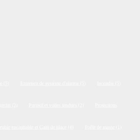
e (5)
Entretien de système d'alarme (5)
Incendie (5)
jardin (2)
Parasol et voiles tendues (2)
Protections
uble encastrable et Gain de place (4)
Poêle de masse (1)