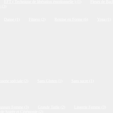
EFT ( Technique de libération émotionnelle ) (1)
Fleurs de Bac
 (3)
Danse (1)
Fitness (2)
Remise en Forme (6)
Yoga (1)
isserie spéciale (2)
Sans Gluten (1)
Sans sucre (1)
ussure Femme (3)
Grande Taille (2)
Lingerie Femme (3)
de Soirée et Cérémonie (2)