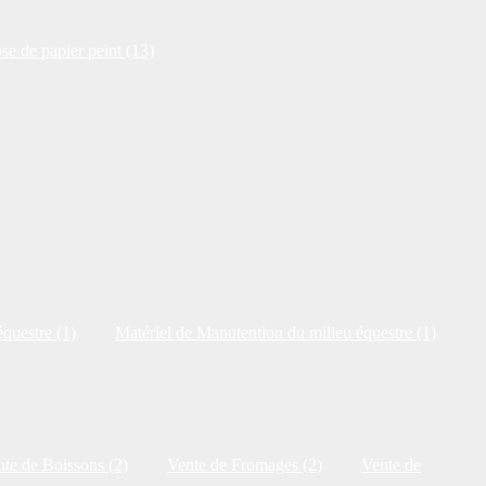
se de papier peint (13)
questre (1)
Matériel de Manutention du milieu équestre (1)
te de Boissons (2)
Vente de Fromages (2)
Vente de