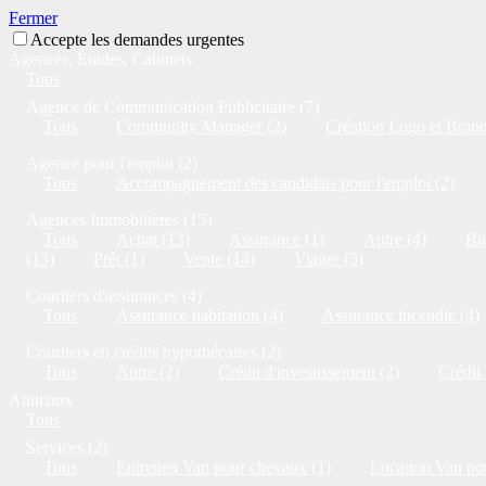
Fermer
Accepte les demandes urgentes
Agences, Études, Cabinets
Tous
Agence de Communication Publicitaire (7)
Tous
Community Manager (2)
Création Logo et Brandi
Agence pour l'emploi (2)
Tous
Accompagnement des candidats pour l'emploi (2)
Agences Immobilières (15)
Tous
Achat (13)
Assurance (1)
Autre (4)
Bie
(13)
Prêt (1)
Vente (14)
Viager (5)
Courtiers d'assurances (4)
Tous
Assurance habitation (4)
Assurance incendie (4)
Courtiers en crédits hypothécaires (2)
Tous
Autre (2)
Crédit d'investissement (2)
Crédit
Animaux
Tous
Services (2)
Tous
Entretien Van pour chevaux (1)
Location Van po