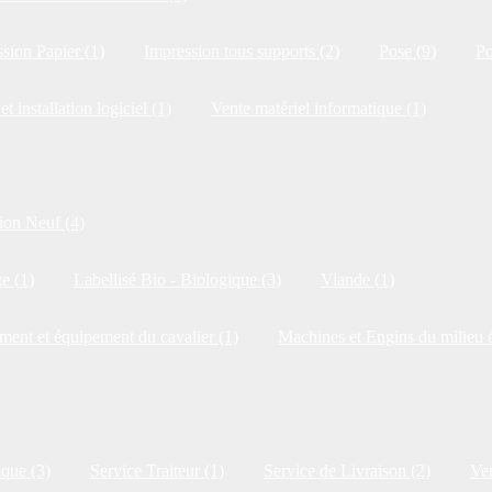
sion Papier (1)
Impression tous supports (2)
Pose (9)
Po
et installation logiciel (1)
Vente matériel informatique (1)
ion Neuf (4)
e (1)
Labellisé Bio - Biologique (3)
Viande (1)
ment et équipement du cavalier (1)
Machines et Engins du milieu é
ique (3)
Service Traiteur (1)
Service de Livraison (2)
Ven