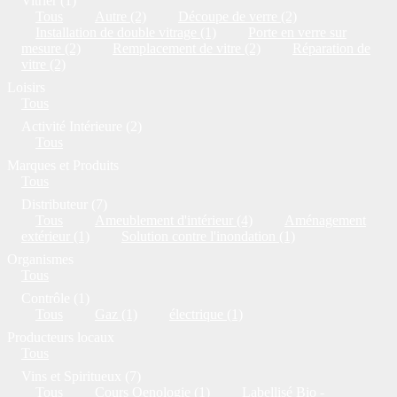
Vitrier (1)
Tous
Autre (2)
Découpe de verre (2)
Installation de double vitrage (1)
Porte en verre sur
mesure (2)
Remplacement de vitre (2)
Réparation de
vitre (2)
Loisirs
Tous
Activité Intérieure (2)
Tous
Marques et Produits
Tous
Distributeur (7)
Tous
Ameublement d'intérieur (4)
Aménagement
extérieur (1)
Solution contre l'inondation (1)
Organismes
Tous
Contrôle (1)
Tous
Gaz (1)
électrique (1)
Producteurs locaux
Tous
Vins et Spiritueux (7)
Tous
Cours Oenologie (1)
Labellisé Bio -