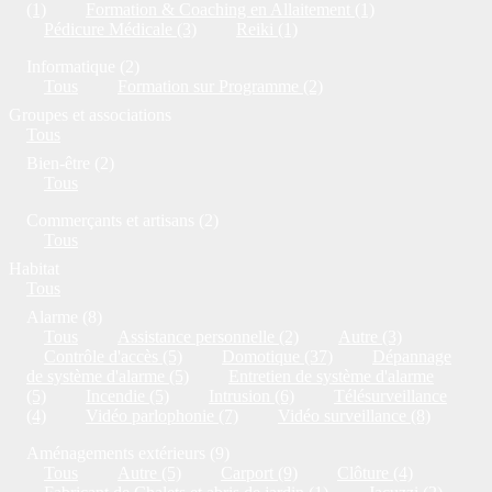
(1)
Formation & Coaching en Allaitement (1)
Pédicure Médicale (3)
Reiki (1)
Informatique (2)
Tous
Formation sur Programme (2)
Groupes et associations
Tous
Bien-être (2)
Tous
Commerçants et artisans (2)
Tous
Habitat
Tous
Alarme (8)
Tous
Assistance personnelle (2)
Autre (3)
Contrôle d'accès (5)
Domotique (37)
Dépannage
de système d'alarme (5)
Entretien de système d'alarme
(5)
Incendie (5)
Intrusion (6)
Télésurveillance
(4)
Vidéo parlophonie (7)
Vidéo surveillance (8)
Aménagements extérieurs (9)
Tous
Autre (5)
Carport (9)
Clôture (4)