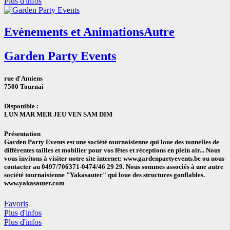
Plus d'infos
Evénements et Animations
Autre
Garden Party Events
rue d'Amiens
7500 Tournai
Disponible :
LUN
MAR
MER
JEU
VEN
SAM
DIM
Présentation
Garden Party Events est une société tournaisienne qui loue des tonnelles de
différentes tailles et mobilier pour vos fêtes et réceptions en plein air... Nous
vous invitons à visiter notre site internet: www.gardenpartyevents.be ou nous
contacter au 0497/706371-0474/46 29 29. Nous sommes associés à une autre
société tournaisienne "Yakasauter" qui loue des structures gonflables.
www.yakasauter.com
Favoris
Plus d'infos
Plus d'infos