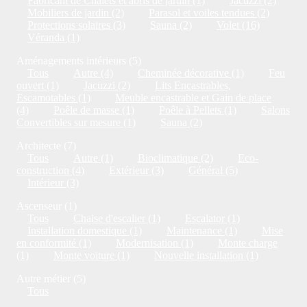
Fabricant de Chalets et abris de jardin (1)
Jacuzzi (2)
Mobiliers de jardin (2)
Parasol et voiles tendues (2)
Protections solaires (3)
Sauna (2)
Volet (16)
Véranda (1)
Aménagements intérieurs (5)
Tous
Autre (4)
Cheminée décorative (1)
Feu
ouvert (1)
Jacuzzi (2)
Lits Encastrables,
Escamotables (1)
Meuble encastrable et Gain de place
(4)
Poêle de masse (1)
Poêle à Pellets (1)
Salons
Convertibles sur mesure (1)
Sauna (2)
Architecte (7)
Tous
Autre (1)
Bioclimatique (2)
Eco-
construction (4)
Extérieur (3)
Général (5)
Intérieur (3)
Ascenseur (1)
Tous
Chaise d'escalier (1)
Escalator (1)
Installation domestique (1)
Maintenance (1)
Mise
en conformité (1)
Modernisation (1)
Monte charge
(1)
Monte voiture (1)
Nouvelle installation (1)
Autre métier (5)
Tous