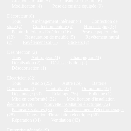
Création sur plan (5)
Cuisine sur mesure (6)
Modification (4)
Pose de cuisine équipée (9)
Décorateur (8)
Tous
Aménagement intérieur (4)
Confection de
store (4)
Confection tenture (4)
Home staging (3)
Peintre Intérieur - Extérieur (16)
Pose de papier peint
(13)
Restauration de meuble (5)
Revêtement mural
(2)
Revêtement sol (1)
Stickers (2)
Désinfection (2)
Tous
Anti-pigeon (1)
Champignon (1)
Dératisation (2)
Désinsectisation (2)
Désodorisation (1)
Electricien (82)
Tous
Audio (25)
Autre (29)
Batterie
Domestique (3)
Contrôle (27)
Domotique (37)
Dépannage (33)
Eclairage (36)
Eolienne (1)
Mise en conformité (32)
Modification d'installation
électrique (39)
Nouvelle installation électrique (72)
Panneaux solaires (35)
Remplacement d'électroménager
(28)
Rénovation d'installation électrique (36)
Réparation (34)
Ventilation (43)
Entreprise générale (9)