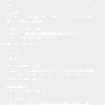
Enfants (2)
Artisans Locaux (1)
Produits Locaux
(3)
Salon (9)
Tous
Aménagement intérieur (2)
Contruction
(4)
Salon du Mariage (2)
Technique événementielle (1)
Tous
Installation matériel événementiel (1)
location matériel événementiel (2)
Formations - Educations
Tous
Autre (4)
Tous
Centre de formation (8)
Tous
Cours Oenologie (1)
Eco-construction (4)
Formation Management (4)
Formation en Leadership et
People Management (3)
Dessinateur (1)
Tous
Sketchnote (1)
Formation Santé (1)
Tous
EFT ( Technique de libération émotionnelle )