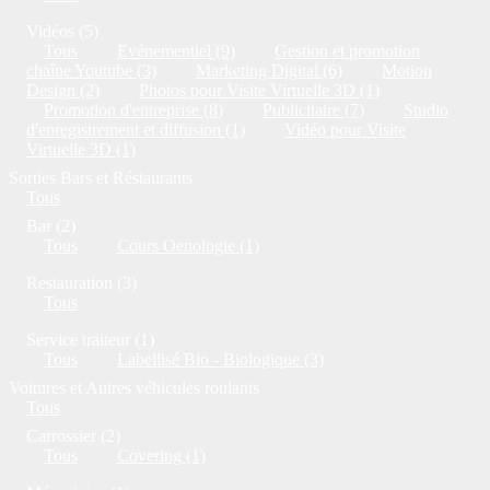
Vidéos (5)
Tous
Evénementiel (9)
Gestion et promotion
chaîne Youtube (3)
Marketing Digital (6)
Motion
Design (2)
Photos pour Visite Virtuelle 3D (1)
Promotion d'entreprise (8)
Publicitaire (7)
Studio
d'enregistrement et diffusion (1)
Vidéo pour Visite
Virtuelle 3D (1)
Sorties Bars et Réstaurants
Tous
Bar (2)
Tous
Cours Oenologie (1)
Restauration (3)
Tous
Service traiteur (1)
Tous
Labellisé Bio - Biologique (3)
Voitures et Autres véhicules roulants
Tous
Carrossier (2)
Tous
Covering (1)