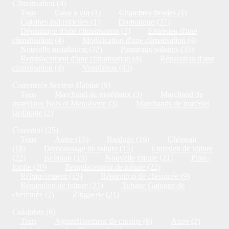
Climatisation (4)
Tous
Cave à vin (1)
Chambres froides (1)
Cuisines industrielles (1)
Domotique (37)
Dépannage d'une climatisation (3)
Entretien d'une
climatisation (4)
Modification d'une climatisation (4)
Nouvelle installation (32)
Panneaux solaires (35)
Remplacement d'une climatisation (4)
Réparation d'une
climatisation (4)
Ventilation (43)
Commerce Secteur Habitat (9)
Tous
Marchand de matériaux (3)
Marchand de
matériaux Bois et Menuiserie (3)
Marchands de matériel
jardinage (2)
Couvreur (25)
Tous
Autre (15)
Bardage (19)
Chéneau
(18)
Démoussage de toiture (15)
Entretien de toiture
(22)
Isolation (19)
Nouvelle toiture (21)
Plate-
forme (20)
Remplacement de toiture (22)
Réhaussement (15)
Réparation de cheminée (9)
Réparation de toiture (21)
Tubage Gainage de
cheminée (7)
Zinguerie (21)
Cuisiniste (6)
Tous
Agrandissement de cuisine (6)
Autre (2)