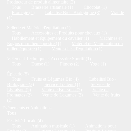
Producteur de produit alimentaire (2)
Tous
Brasserie artisanale (1)
Chocolat (1)
Fromage (1)
Labellisé Bio - Biologique (3)
Viande
(1)
Sellerie et Matériel d'équitation (1)
Tous
Accessoires et Produits pour chevaux (1)
Habillement et équipement du cavalier (1)
Machines et
Engins du milieu équestre (1)
Matériel de Manutention du
milieu équestre (1)
Vente selles d'équitation (1)
Vêtement Technique et Accessoire Sportif (1)
Tous
Danse (1)
Fitness (2)
Yoga (1)
Épicerie (5)
Tous
Fruits et Légumes Bio (4)
Labellisé Bio -
Biologique (3)
Service Traiteur (1)
Service de
Livraison (2)
Vente de Boissons (2)
Vente de
Fromages (2)
Vente de Legumes (2)
Vente de fruits
(2)
Evénements et Animations
Tous
Festivité Locale (4)
Tous
Animation musicale (1)
Animations pour