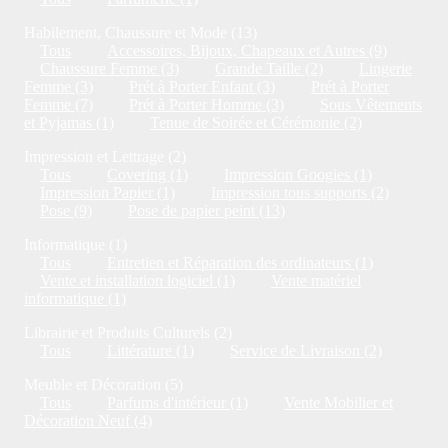
Habilement, Chaussure et Mode (13)
Tous
Accessoires, Bijoux, Chapeaux et Autres (9)
Chaussure Femme (3)
Grande Taille (2)
Lingerie
Femme (3)
Prét à Porter Enfant (3)
Prét à Porter
Femme (7)
Prét à Porter Homme (3)
Sous Vêtements
et Pyjamas (1)
Tenue de Soirée et Cérémonie (2)
Impression et Lettrage (2)
Tous
Covering (1)
Impression Googies (1)
Impression Papier (1)
Impression tous supports (2)
Pose (9)
Pose de papier peint (13)
Informatique (1)
Tous
Entretien et Réparation des ordinateurs (1)
Vente et installation logiciel (1)
Vente matériel
informatique (1)
Librairie et Produits Culturels (2)
Tous
Littérature (1)
Service de Livraison (2)
Meuble et Décoration (5)
Tous
Parfums d'intérieur (1)
Vente Mobilier et
Décoration Neuf (4)