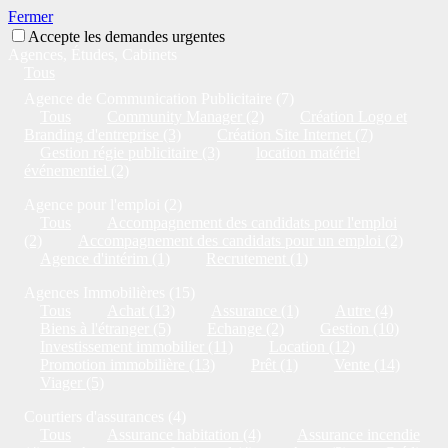
Fermer
Accepte les demandes urgentes
Agences, Études, Cabinets
Tous
Agence de Communication Publicitaire (7)
Tous
Community Manager (2)
Création Logo et
Branding d'entreprise (3)
Création Site Internet (7)
Gestion régie publicitaire (3)
location matériel
événementiel (2)
Agence pour l'emploi (2)
Tous
Accompagnement des candidats pour l'emploi
(2)
Accompagnement des candidats pour un emploi (2)
Agence d'intérim (1)
Recrutement (1)
Agences Immobilières (15)
Tous
Achat (13)
Assurance (1)
Autre (4)
Biens à l'étranger (5)
Echange (2)
Gestion (10)
Investissement immobilier (11)
Location (12)
Promotion immobilière (13)
Prêt (1)
Vente (14)
Viager (5)
Courtiers d'assurances (4)
Tous
Assurance habitation (4)
Assurance incendie