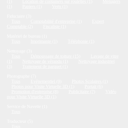
(1)
Location de containers sur roulettes (1)
Ménagers
(1)
Papiers (1)
Verts (1)
Fiduciaire (3)
Tous
Comptabilité d'entreprise (1)
Expert
Comptable (2)
Fiscaliste (1)
Matériel de bureau (1)
Tous
Imprimante (1)
Téléphonie (1)
Nettoyage (3)
Tous
Démoussage de toiture (15)
Lavage de vitre
(1)
Nettoyage de véranda (1)
Nettoyage industriel
(3)
Traitement de parquet (1)
Photographe (7)
Tous
Evénementiel (9)
Photos Scolaires (1)
Photos pour Visite Virtuelle 3D (1)
Portait (6)
Promotion d'entreprise (8)
Publicitaire (7)
Vidéo
pour Visite Virtuelle 3D (1)
Service de Navette (1)
Tous
Traducteur (5)
Tous