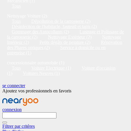
Mécanicien (1)
Tous
Nettoyage Voiture (2)
Tous
Dépollution de la carrosserie (2)
Désinfection de l'habitacle, fauteuil et tapis (2)
Gommage des Autocollants (2)
Lustrage et Polissage de
la carrosserie (2)
Nettoyage Extérieur (2)
Nettoyage
Intérieur (2)
Petits dégâts de peinture (2)
Rénovation
des Phares optiques (2)
Service à domicile ou en
entreprise (1)
concessionnaire automobile (1)
Tous
Voiture Electrique (1)
Voiture d'occasion
(1)
Voitures Neuves (1)
se connecter
Ajoutez vos professionnels en favoris
connexion
Filtrer par critères