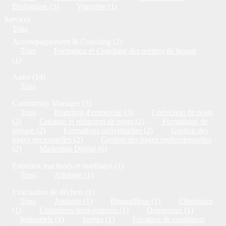
Biologique (3)
Vignoble (1)
Services
Tous
Accompagnement & Coaching (2)
Tous
Formation et Coaching des métiers de beauté
(1)
Autre (14)
Tous
Community Manager (3)
Tous
Branding d'entreprise (3)
Correction de posts
(2)
Création et rédaction de posts (2)
Formations de
groupe (2)
Formations individuelles (2)
Gestion des
pages personnelles (2)
Gestion des pages professionnelles
(2)
Marketing Digital (6)
Entretien machines et outillages (1)
Tous
Affutage (1)
Evacuation de déchets (1)
Tous
Amiante (1)
Briquaillons (1)
Chimiques
(1)
Containers semi-enterrés (1)
Dangereux (1)
Industriels (1)
Inertes (1)
Location de containers