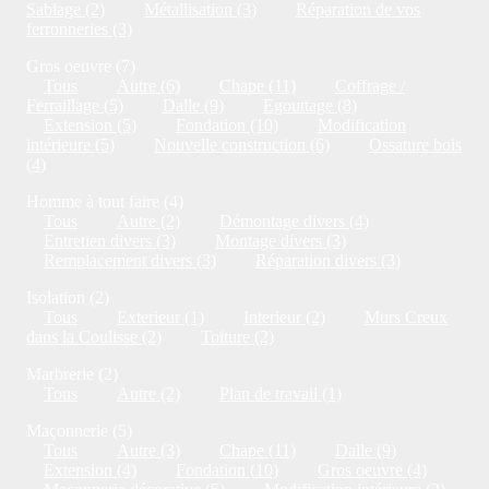
Sablage (2)
Métallisation (3)
Réparation de vos
ferronneries (3)
Gros oeuvre (7)
Tous
Autre (6)
Chape (11)
Coffrage /
Ferraillage (5)
Dalle (9)
Egouttage (8)
Extension (5)
Fondation (10)
Modification
intérieure (5)
Nouvelle construction (6)
Ossature bois
(4)
Homme à tout faire (4)
Tous
Autre (2)
Démontage divers (4)
Entretien divers (3)
Montage divers (3)
Remplacement divers (3)
Réparation divers (3)
Isolation (2)
Tous
Exterieur (1)
Interieur (2)
Murs Creux
dans la Coulisse (2)
Toiture (2)
Marbrerie (2)
Tous
Autre (2)
Plan de travail (1)
Maçonnerie (5)
Tous
Autre (3)
Chape (11)
Dalle (9)
Extension (4)
Fondation (10)
Gros oeuvre (4)