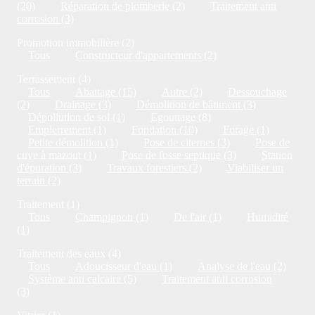
(20)
Réparation de plomberie (2)
Traitement anti
corrosion (3)
Promotion immobilière (2)
Tous
Constructeur d'appartements (2)
Terrassement (4)
Tous
Abattage (15)
Autre (2)
Dessouchage
(2)
Drainage (3)
Démolition de bâtiment (3)
Dépollution de sol (1)
Egouttage (8)
Empierrement (1)
Fondation (10)
Forage (1)
Petite démolition (1)
Pose de citernes (3)
Pose de
cuve à mazout (1)
Pose de fosse septique (3)
Station
d'épuration (3)
Travaux forestiers (2)
Viabiliser un
terrain (2)
Traitement (1)
Tous
Champignon (1)
De l'air (1)
Humidité
(1)
Traitement des eaux (4)
Tous
Adoucisseur d'eau (1)
Analyse de l'eau (2)
Système anti calcaire (5)
Traitement anti corrosion
(3)