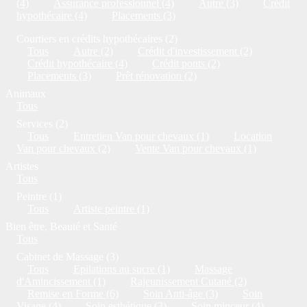
(4)
Assurance professionnel (4)
Autre (3)
Crédit
hypothécaire (4)
Placements (3)
Courtiers en crédits hypothécaires (2)
Tous
Autre (2)
Crédit d'investissement (2)
Crédit hypothécaire (4)
Crédit ponts (2)
Placements (3)
Prêt rénovation (2)
Animaux
Tous
Services (2)
Tous
Entretien Van pour chevaux (1)
Location
Van pour chevaux (2)
Vente Van pour chevaux (1)
Artistes
Tous
Peintre (1)
Tous
Artiste peintre (1)
Bien être, Beauté et Santé
Tous
Cabinet de Massage (3)
Tous
Epilations au sucre (1)
Massage
d'Amincissement (1)
Rajeunissement Cutané (2)
Remise en Forme (6)
Soin Anti-âge (3)
Soin
Visage (4)
Soin esthétique (3)
Soin minceur (4)