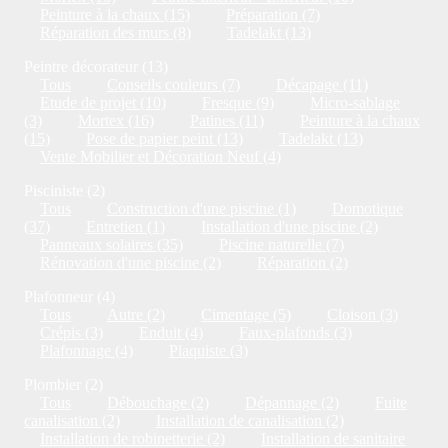
Peinture à la chaux (15)
Préparation (7)
Réparation des murs (8)
Tadelakt (13)
Peintre décorateur (13)
Tous
Conseils couleurs (7)
Décapage (11)
Etude de projet (10)
Fresque (9)
Micro-sablage
(3)
Mortex (16)
Patines (11)
Peinture à la chaux
(15)
Pose de papier peint (13)
Tadelakt (13)
Vente Mobilier et Décoration Neuf (4)
Pisciniste (2)
Tous
Construction d'une piscine (1)
Domotique
(37)
Entretien (1)
Installation d'une piscine (2)
Panneaux solaires (35)
Piscine naturelle (7)
Rénovation d'une piscine (2)
Réparation (2)
Plafonneur (4)
Tous
Autre (2)
Cimentage (5)
Cloison (3)
Crépis (3)
Enduit (4)
Faux-plafonds (3)
Plafonnage (4)
Plaquiste (3)
Plombier (2)
Tous
Débouchage (2)
Dépannage (2)
Fuite
canalisation (2)
Installation de canalisation (2)
Installation de robinetterie (2)
Installation de sanitaire