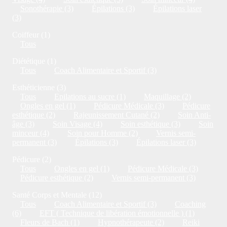
Sonothérapie (3)
Épilations (3)
Épilations laser
(3)
Coiffeur (1)
Tous
Diététique (1)
Tous
Coach Alimentaire et Sportif (3)
Esthéticienne (3)
Tous
Epilations au sucre (1)
Maquillage (2)
Ongles en gel (1)
Pédicure Médicale (3)
Pédicure
esthétique (2)
Rajeunissement Cutané (2)
Soin Anti-
âge (3)
Soin Visage (4)
Soin esthétique (3)
Soin
minceur (4)
Soin pour Homme (2)
Vernis semi-
permanent (3)
Épilations (3)
Épilations laser (3)
Pédicure (2)
Tous
Ongles en gel (1)
Pédicure Médicale (3)
Pédicure esthétique (2)
Vernis semi-permanent (3)
Santé Corps et Mentale (12)
Tous
Coach Alimentaire et Sportif (3)
Coaching
(6)
EFT ( Technique de libération émotionnelle ) (1)
Fleurs de Bach (1)
Hypnothérapeute (2)
Reiki