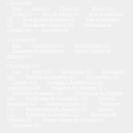
Carreleur (4)
Tous
Autre (3)
Chape (11)
Mortex (16)
Pavage (3)
Pose de faïence (3)
Pose de carrelages
(3)
Pose de dalle de terrasse (3)
Pose de mosaïque
(3)
Pose de pierre naturelle (3)
Rénovation de
carrelage (3)
Réparation (4)
Charpentier (3)
Tous
Ossature bois (4)
Réhaussement (15)
Réparation de cheminée (9)
Tubage Gainage de
cheminée (7)
Chauffagiste (54)
Tous
Autre (15)
Domotique (37)
Dépannage
(22)
Entretien de chaudière (23)
Feu à pellets (16)
Gainage (14)
Installation chaudière à micro-
cogénération (15)
Installation de chaudière (21)
Installation de sanitaire (20)
Maintenance de chaudière
(18)
Modification de l'installation (18)
Nouvelle
installation (32)
Panneaux solaires (35)
Ramonage
(14)
Remplacement de chaudière (18)
Réglage
(13)
Réparation de chaudière (17)
Réparation de
cheminée (9)
Tubage Gainage de cheminée (7)
Ventilation (43)