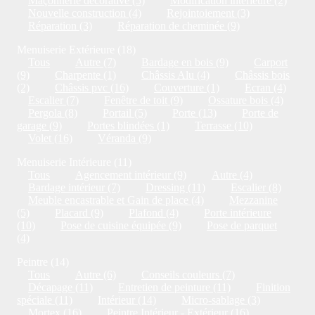
Maçonnerie décorative (5)
Modification intérieure (2)
Nouvelle construction (4)
Rejointoiement (3)
Réparation (3)
Réparation de cheminée (9)
Menuiserie Extérieure (18)
Tous
Autre (7)
Bardage en bois (9)
Carport
(9)
Charpente (1)
Châssis Alu (4)
Châssis bois
(2)
Châssis pvc (16)
Couverture (1)
Ecran (4)
Escalier (7)
Fenêtre de toit (9)
Ossature bois (4)
Pergola (8)
Portail (5)
Porte (13)
Porte de
garage (9)
Portes blindées (1)
Terrasse (10)
Volet (16)
Véranda (9)
Menuiserie Intérieure (11)
Tous
Agencement intérieur (9)
Autre (4)
Bardage intérieur (7)
Dressing (11)
Escalier (8)
Meuble encastrable et Gain de place (4)
Mezzanine
(5)
Placard (9)
Plafond (4)
Porte intérieure
(10)
Pose de cuisine équipée (9)
Pose de parquet
(4)
Peintre (14)
Tous
Autre (6)
Conseils couleurs (7)
Décapage (11)
Entretien de peinture (11)
Finition
spéciale (11)
Intérieur (14)
Micro-sablage (3)
Mortex (16)
Peintre Intérieur - Extérieur (16)