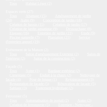
Tous
Habitat Léger (2)
Espaces verts (27)
Tous
Abattage (15)
Aménagement de jardin
(24)
Autre (9)
Conception de jardin (18)
Création de bassin (11)
Création de jardin (17)
Création de jardin aquatique (9)
Dessouchage (8)
Elagage (16)
Entretien de jardin (21)
Etude (9)
Piscine naturelle (7)
Plantation (21)
Service
d'entretien annuel (19)
Evénement de la Maison (2)
Tous
Salon d'aménagement Exterieur (2)
Salon de
l'intérieur (2)
Salon de la construction (2)
Façade (5)
Tous
Autre (1)
Bardage extérieur (2)
Cimentage (5)
Enduit à la chaux (2)
Nettoyage de
façade (4)
Pose de brique (1)
Rejointoiement (3)
Restauration de façade (5)
Rénovation de façade (5)
Sablage (3)
Traitement hydrofuge (2)
Ferronnier (5)
Tous
Automatisation de portail (2)
Autre (2)
Création de ferronnerie (5)
Entretien - Nettoyage -