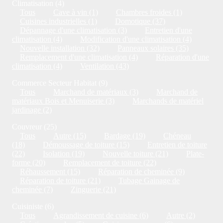
Climatisation (4)
Tous
Cave à vin (1)
Chambres froides (1)
Cuisines industrielles (1)
Domotique (37)
Dépannage d'une climatisation (3)
Entretien d'une
climatisation (4)
Modification d'une climatisation (4)
Nouvelle installation (32)
Panneaux solaires (35)
Remplacement d'une climatisation (4)
Réparation d'une
climatisation (4)
Ventilation (43)
Commerce Secteur Habitat (9)
Tous
Marchand de matériaux (3)
Marchand de
matériaux Bois et Menuiserie (3)
Marchands de matériel
jardinage (2)
Couvreur (25)
Tous
Autre (15)
Bardage (19)
Chéneau
(18)
Démoussage de toiture (15)
Entretien de toiture
(22)
Isolation (19)
Nouvelle toiture (21)
Plate-
forme (20)
Remplacement de toiture (22)
Réhaussement (15)
Réparation de cheminée (9)
Réparation de toiture (21)
Tubage Gainage de
cheminée (7)
Zinguerie (21)
Cuisiniste (6)
Tous
Agrandissement de cuisine (6)
Autre (2)