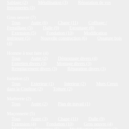
Sablage (2)
Métallisation (3)
Réparation de vos
ferronneries (3)
Gros oeuvre (7)
Tous
Autre (6)
Chape (11)
Coffrage /
Ferraillage (5)
Dalle (9)
Egouttage (8)
Extension (5)
Fondation (10)
Modification
intérieure (5)
Nouvelle construction (6)
Ossature bois
(4)
Homme à tout faire (4)
Tous
Autre (2)
Démontage divers (4)
Entretien divers (3)
Montage divers (3)
Remplacement divers (3)
Réparation divers (3)
Isolation (2)
Tous
Exterieur (1)
Interieur (2)
Murs Creux
dans la Coulisse (2)
Toiture (2)
Marbrerie (2)
Tous
Autre (2)
Plan de travail (1)
Maçonnerie (5)
Tous
Autre (3)
Chape (11)
Dalle (9)
Extension (4)
Fondation (10)
Gros oeuvre (4)