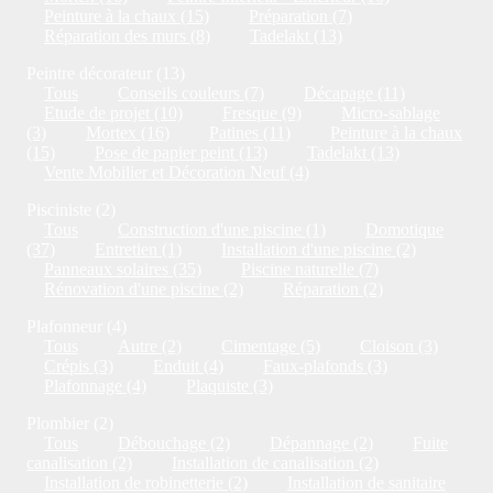
Peinture à la chaux (15)
Préparation (7)
Réparation des murs (8)
Tadelakt (13)
Peintre décorateur (13)
Tous
Conseils couleurs (7)
Décapage (11)
Etude de projet (10)
Fresque (9)
Micro-sablage
(3)
Mortex (16)
Patines (11)
Peinture à la chaux
(15)
Pose de papier peint (13)
Tadelakt (13)
Vente Mobilier et Décoration Neuf (4)
Pisciniste (2)
Tous
Construction d'une piscine (1)
Domotique
(37)
Entretien (1)
Installation d'une piscine (2)
Panneaux solaires (35)
Piscine naturelle (7)
Rénovation d'une piscine (2)
Réparation (2)
Plafonneur (4)
Tous
Autre (2)
Cimentage (5)
Cloison (3)
Crépis (3)
Enduit (4)
Faux-plafonds (3)
Plafonnage (4)
Plaquiste (3)
Plombier (2)
Tous
Débouchage (2)
Dépannage (2)
Fuite
canalisation (2)
Installation de canalisation (2)
Installation de robinetterie (2)
Installation de sanitaire