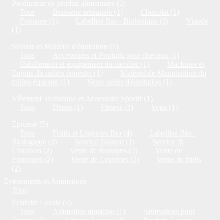
Producteur de produit alimentaire (2)
Tous
Brasserie artisanale (1)
Chocolat (1)
Fromage (1)
Labellisé Bio - Biologique (3)
Viande
(1)
Sellerie et Matériel d'équitation (1)
Tous
Accessoires et Produits pour chevaux (1)
Habillement et équipement du cavalier (1)
Machines et
Engins du milieu équestre (1)
Matériel de Manutention du
milieu équestre (1)
Vente selles d'équitation (1)
Vêtement Technique et Accessoire Sportif (1)
Tous
Danse (1)
Fitness (2)
Yoga (1)
Épicerie (5)
Tous
Fruits et Légumes Bio (4)
Labellisé Bio -
Biologique (3)
Service Traiteur (1)
Service de
Livraison (2)
Vente de Boissons (2)
Vente de
Fromages (2)
Vente de Legumes (2)
Vente de fruits
(2)
Evénements et Animations
Tous
Festivité Locale (4)
Tous
Animation musicale (1)
Animations pour