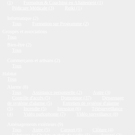
(1)
Formation & Coaching en Allaitement (1)
Pédicure Médicale (3)
Reiki (1)
Informatique (2)
Tous
Formation sur Programme (2)
Groupes et associations
Tous
Bien-être (2)
Tous
Commerçants et artisans (2)
Tous
Habitat
Tous
Alarme (8)
Tous
Assistance personnelle (2)
Autre (3)
Contrôle d'accès (5)
Domotique (37)
Dépannage
de système d'alarme (5)
Entretien de système d'alarme
(5)
Incendie (5)
Intrusion (6)
Télésurveillance
(4)
Vidéo parlophonie (7)
Vidéo surveillance (8)
Aménagements extérieurs (9)
Tous
Autre (5)
Carport (9)
Clôture (4)