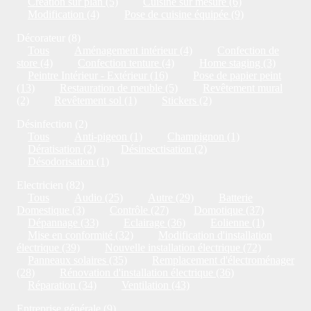
Création sur plan (5)
Cuisine sur mesure (6)
Modification (4)
Pose de cuisine équipée (9)
Décorateur (8)
Tous
Aménagement intérieur (4)
Confection de
store (4)
Confection tenture (4)
Home staging (3)
Peintre Intérieur - Extérieur (16)
Pose de papier peint
(13)
Restauration de meuble (5)
Revêtement mural
(2)
Revêtement sol (1)
Stickers (2)
Désinfection (2)
Tous
Anti-pigeon (1)
Champignon (1)
Dératisation (2)
Désinsectisation (2)
Désodorisation (1)
Electricien (82)
Tous
Audio (25)
Autre (29)
Batterie
Domestique (3)
Contrôle (27)
Domotique (37)
Dépannage (33)
Eclairage (36)
Eolienne (1)
Mise en conformité (32)
Modification d'installation
électrique (39)
Nouvelle installation électrique (72)
Panneaux solaires (35)
Remplacement d'électroménager
(28)
Rénovation d'installation électrique (36)
Réparation (34)
Ventilation (43)
Entreprise générale (9)