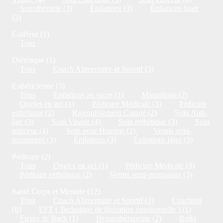
Sonothérapie (3)
Épilations (3)
Épilations laser
(3)
Coiffeur (1)
Tous
Diététique (1)
Tous
Coach Alimentaire et Sportif (3)
Esthéticienne (3)
Tous
Epilations au sucre (1)
Maquillage (2)
Ongles en gel (1)
Pédicure Médicale (3)
Pédicure
esthétique (2)
Rajeunissement Cutané (2)
Soin Anti-
âge (3)
Soin Visage (4)
Soin esthétique (3)
Soin
minceur (4)
Soin pour Homme (2)
Vernis semi-
permanent (3)
Épilations (3)
Épilations laser (3)
Pédicure (2)
Tous
Ongles en gel (1)
Pédicure Médicale (3)
Pédicure esthétique (2)
Vernis semi-permanent (3)
Santé Corps et Mentale (12)
Tous
Coach Alimentaire et Sportif (3)
Coaching
(6)
EFT ( Technique de libération émotionnelle ) (1)
Fleurs de Bach (1)
Hypnothérapeute (2)
Reiki