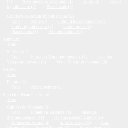
(4)
Assurance professionnel (4)
Autre (3)
Crédit
hypothécaire (4)
Placements (3)
Courtiers en crédits hypothécaires (2)
Tous
Autre (2)
Crédit d'investissement (2)
Crédit hypothécaire (4)
Crédit ponts (2)
Placements (3)
Prêt rénovation (2)
Animaux
Tous
Services (2)
Tous
Entretien Van pour chevaux (1)
Location
Van pour chevaux (2)
Vente Van pour chevaux (1)
Artistes
Tous
Peintre (1)
Tous
Artiste peintre (1)
Bien être, Beauté et Santé
Tous
Cabinet de Massage (3)
Tous
Epilations au sucre (1)
Massage
d'Amincissement (1)
Rajeunissement Cutané (2)
Remise en Forme (6)
Soin Anti-âge (3)
Soin
Visage (4)
Soin esthétique (3)
Soin minceur (4)