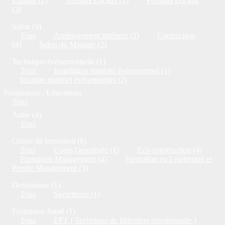
Enfants (2)
Artisans Locaux (1)
Produits Locaux
(3)
Salon (9)
Tous
Aménagement intérieur (2)
Contruction
(4)
Salon du Mariage (2)
Technique événementielle (1)
Tous
Installation matériel événementiel (1)
location matériel événementiel (2)
Formations - Educations
Tous
Autre (4)
Tous
Centre de formation (8)
Tous
Cours Oenologie (1)
Eco-construction (4)
Formation Management (4)
Formation en Leadership et
People Management (3)
Dessinateur (1)
Tous
Sketchnote (1)
Formation Santé (1)
Tous
EFT ( Technique de libération émotionnelle )