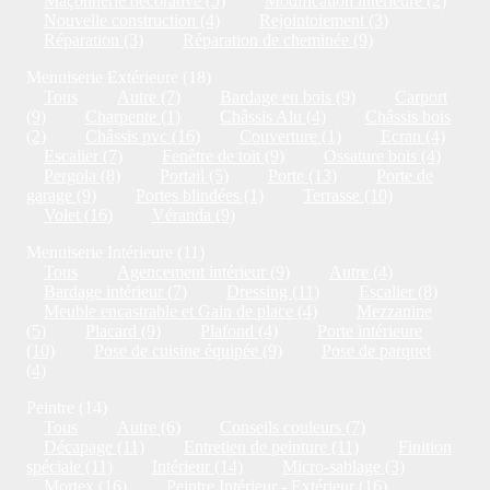
Maçonnerie décorative (5)
Modification intérieure (2)
Nouvelle construction (4)
Rejointoiement (3)
Réparation (3)
Réparation de cheminée (9)
Menuiserie Extérieure (18)
Tous
Autre (7)
Bardage en bois (9)
Carport
(9)
Charpente (1)
Châssis Alu (4)
Châssis bois
(2)
Châssis pvc (16)
Couverture (1)
Ecran (4)
Escalier (7)
Fenêtre de toit (9)
Ossature bois (4)
Pergola (8)
Portail (5)
Porte (13)
Porte de
garage (9)
Portes blindées (1)
Terrasse (10)
Volet (16)
Véranda (9)
Menuiserie Intérieure (11)
Tous
Agencement intérieur (9)
Autre (4)
Bardage intérieur (7)
Dressing (11)
Escalier (8)
Meuble encastrable et Gain de place (4)
Mezzanine
(5)
Placard (9)
Plafond (4)
Porte intérieure
(10)
Pose de cuisine équipée (9)
Pose de parquet
(4)
Peintre (14)
Tous
Autre (6)
Conseils couleurs (7)
Décapage (11)
Entretien de peinture (11)
Finition
spéciale (11)
Intérieur (14)
Micro-sablage (3)
Mortex (16)
Peintre Intérieur - Extérieur (16)