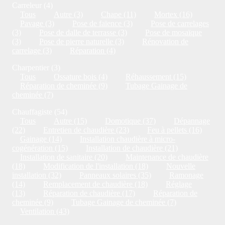
Carreleur (4)
Tous
Autre (3)
Chape (11)
Mortex (16)
Pavage (3)
Pose de faïence (3)
Pose de carrelages
(3)
Pose de dalle de terrasse (3)
Pose de mosaïque
(3)
Pose de pierre naturelle (3)
Rénovation de
carrelage (3)
Réparation (4)
Charpentier (3)
Tous
Ossature bois (4)
Réhaussement (15)
Réparation de cheminée (9)
Tubage Gainage de
cheminée (7)
Chauffagiste (54)
Tous
Autre (15)
Domotique (37)
Dépannage
(22)
Entretien de chaudière (23)
Feu à pellets (16)
Gainage (14)
Installation chaudière à micro-
cogénération (15)
Installation de chaudière (21)
Installation de sanitaire (20)
Maintenance de chaudière
(18)
Modification de l'installation (18)
Nouvelle
installation (32)
Panneaux solaires (35)
Ramonage
(14)
Remplacement de chaudière (18)
Réglage
(13)
Réparation de chaudière (17)
Réparation de
cheminée (9)
Tubage Gainage de cheminée (7)
Ventilation (43)