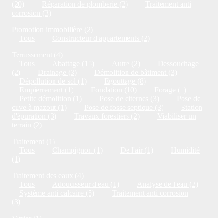
(20)
Réparation de plomberie (2)
Traitement anti
corrosion (3)
Promotion immobilière (2)
Tous
Constructeur d'appartements (2)
Terrassement (4)
Tous
Abattage (15)
Autre (2)
Dessouchage
(2)
Drainage (3)
Démolition de bâtiment (3)
Dépollution de sol (1)
Egouttage (8)
Empierrement (1)
Fondation (10)
Forage (1)
Petite démolition (1)
Pose de citernes (3)
Pose de
cuve à mazout (1)
Pose de fosse septique (3)
Station
d'épuration (3)
Travaux forestiers (2)
Viabiliser un
terrain (2)
Traitement (1)
Tous
Champignon (1)
De l'air (1)
Humidité
(1)
Traitement des eaux (4)
Tous
Adoucisseur d'eau (1)
Analyse de l'eau (2)
Système anti calcaire (5)
Traitement anti corrosion
(3)