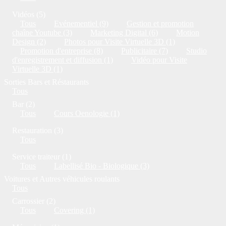
Vidéos (5)
Tous
Evénementiel (9)
Gestion et promotion
chaîne Youtube (3)
Marketing Digital (6)
Motion
Design (2)
Photos pour Visite Virtuelle 3D (1)
Promotion d'entreprise (8)
Publicitaire (7)
Studio
d'enregistrement et diffusion (1)
Vidéo pour Visite
Virtuelle 3D (1)
Sorties Bars et Réstaurants
Tous
Bar (2)
Tous
Cours Oenologie (1)
Restauration (3)
Tous
Service traiteur (1)
Tous
Labellisé Bio - Biologique (3)
Voitures et Autres véhicules roulants
Tous
Carrossier (2)
Tous
Covering (1)