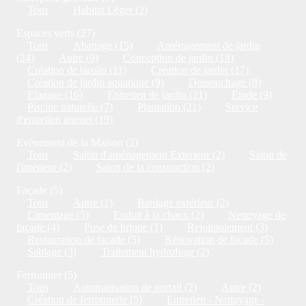
Tous
Habitat Léger (2)
Espaces verts (27)
Tous
Abattage (15)
Aménagement de jardin
(24)
Autre (9)
Conception de jardin (18)
Création de bassin (11)
Création de jardin (17)
Création de jardin aquatique (9)
Dessouchage (8)
Elagage (16)
Entretien de jardin (21)
Etude (9)
Piscine naturelle (7)
Plantation (21)
Service
d'entretien annuel (19)
Evénement de la Maison (2)
Tous
Salon d'aménagement Exterieur (2)
Salon de
l'intérieur (2)
Salon de la construction (2)
Façade (5)
Tous
Autre (1)
Bardage extérieur (2)
Cimentage (5)
Enduit à la chaux (2)
Nettoyage de
façade (4)
Pose de brique (1)
Rejointoiement (3)
Restauration de façade (5)
Rénovation de façade (5)
Sablage (3)
Traitement hydrofuge (2)
Ferronnier (5)
Tous
Automatisation de portail (2)
Autre (2)
Création de ferronnerie (5)
Entretien - Nettoyage -