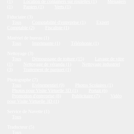
(1)
Location de containers sur roulettes (1)
Ménagers
(1)
Papiers (1)
Verts (1)
Fiduciaire (3)
Tous
Comptabilité d'entreprise (1)
Expert
Comptable (2)
Fiscaliste (1)
Matériel de bureau (1)
Tous
Imprimante (1)
Téléphonie (1)
Nettoyage (3)
Tous
Démoussage de toiture (15)
Lavage de vitre
(1)
Nettoyage de véranda (1)
Nettoyage industriel
(3)
Traitement de parquet (1)
Photographe (7)
Tous
Evénementiel (9)
Photos Scolaires (1)
Photos pour Visite Virtuelle 3D (1)
Portait (6)
Promotion d'entreprise (8)
Publicitaire (7)
Vidéo
pour Visite Virtuelle 3D (1)
Service de Navette (1)
Tous
Traducteur (5)
Tous