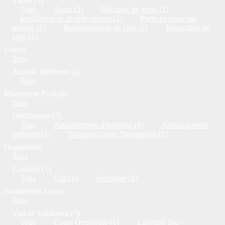
Vitrier (1)
Tous
Autre (2)
Découpe de verre (2)
Installation de double vitrage (1)
Porte en verre sur
mesure (2)
Remplacement de vitre (2)
Réparation de
vitre (2)
Loisirs
Tous
Activité Intérieure (2)
Tous
Marques et Produits
Tous
Distributeur (7)
Tous
Ameublement d'intérieur (4)
Aménagement
extérieur (1)
Solution contre l'inondation (1)
Organismes
Tous
Contrôle (1)
Tous
Gaz (1)
électrique (1)
Producteurs locaux
Tous
Vins et Spiritueux (7)
Tous
Cours Oenologie (1)
Labellisé Bio -