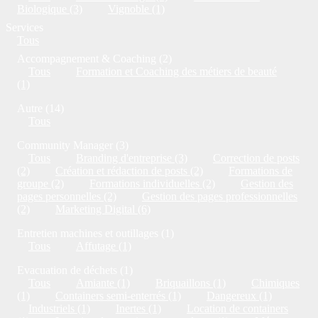
Biologique (3)
Vignoble (1)
Services
Tous
Accompagnement & Coaching (2)
Tous
Formation et Coaching des métiers de beauté
(1)
Autre (14)
Tous
Community Manager (3)
Tous
Branding d'entreprise (3)
Correction de posts
(2)
Création et rédaction de posts (2)
Formations de
groupe (2)
Formations individuelles (2)
Gestion des
pages personnelles (2)
Gestion des pages professionnelles
(2)
Marketing Digital (6)
Entretien machines et outillages (1)
Tous
Affutage (1)
Evacuation de déchets (1)
Tous
Amiante (1)
Briquaillons (1)
Chimiques
(1)
Containers semi-enterrés (1)
Dangereux (1)
Industriels (1)
Inertes (1)
Location de containers