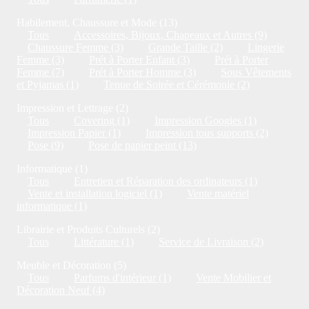
Habilement, Chaussure et Mode (13)
Tous
Accessoires, Bijoux, Chapeaux et Autres (9)
Chaussure Femme (3)
Grande Taille (2)
Lingerie
Femme (3)
Prét à Porter Enfant (3)
Prét à Porter
Femme (7)
Prét à Porter Homme (3)
Sous Vêtements
et Pyjamas (1)
Tenue de Soirée et Cérémonie (2)
Impression et Lettrage (2)
Tous
Covering (1)
Impression Googies (1)
Impression Papier (1)
Impression tous supports (2)
Pose (9)
Pose de papier peint (13)
Informatique (1)
Tous
Entretien et Réparation des ordinateurs (1)
Vente et installation logiciel (1)
Vente matériel
informatique (1)
Librairie et Produits Culturels (2)
Tous
Littérature (1)
Service de Livraison (2)
Meuble et Décoration (5)
Tous
Parfums d'intérieur (1)
Vente Mobilier et
Décoration Neuf (4)