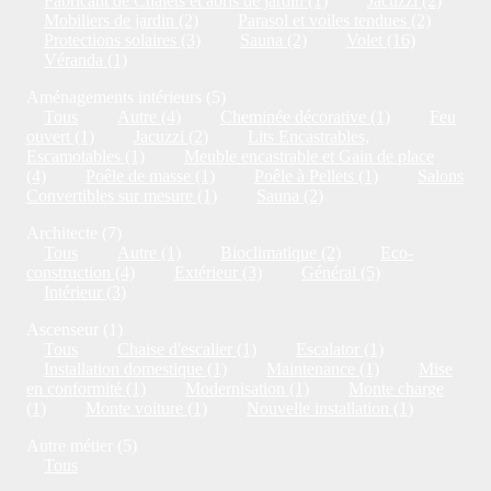
Fabricant de Chalets et abris de jardin (1)
Jacuzzi (2)
Mobiliers de jardin (2)
Parasol et voiles tendues (2)
Protections solaires (3)
Sauna (2)
Volet (16)
Véranda (1)
Aménagements intérieurs (5)
Tous
Autre (4)
Cheminée décorative (1)
Feu
ouvert (1)
Jacuzzi (2)
Lits Encastrables,
Escamotables (1)
Meuble encastrable et Gain de place
(4)
Poêle de masse (1)
Poêle à Pellets (1)
Salons
Convertibles sur mesure (1)
Sauna (2)
Architecte (7)
Tous
Autre (1)
Bioclimatique (2)
Eco-
construction (4)
Extérieur (3)
Général (5)
Intérieur (3)
Ascenseur (1)
Tous
Chaise d'escalier (1)
Escalator (1)
Installation domestique (1)
Maintenance (1)
Mise
en conformité (1)
Modernisation (1)
Monte charge
(1)
Monte voiture (1)
Nouvelle installation (1)
Autre métier (5)
Tous