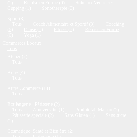
(1)
Remise en Forme (6)
Soin aux Ventouses,
Cupping (1)
Sonothérapie (3)
Sport (3)
Tous
Coach Alimentaire et Sportif (3)
Coaching
(6)
Danse (1)
Fitness (2)
Remise en Forme
(6)
Yoga (1)
Commerces Locaux
Tous
Atelier (2)
Tous
Autre (4)
Tous
Autre Commerce (14)
Tous
Boulangerie - Pâtisserie (2)
Tous
Anniversaire (1)
Produit fait Maison (2)
Pâtisserie spéciale (2)
Sans Gluten (1)
Sans sucre
(1)
Cosmétique, Santé et Bien être (2)
Tous
Parfumerie (1)