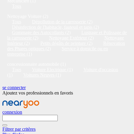
Mécanicien (1)
Tous
Nettoyage Voiture (2)
Tous
Dépollution de la carrosserie (2)
Désinfection de l'habitacle, fauteuil et tapis (2)
Gommage des Autocollants (2)
Lustrage et Polissage de
la carrosserie (2)
Nettoyage Extérieur (2)
Nettoyage
Intérieur (2)
Petits dégâts de peinture (2)
Rénovation
des Phares optiques (2)
Service à domicile ou en
entreprise (1)
concessionnaire automobile (1)
Tous
Voiture Electrique (1)
Voiture d'occasion
(1)
Voitures Neuves (1)
se connecter
Ajoutez vos professionnels en favoris
connexion
Filtrer par critères