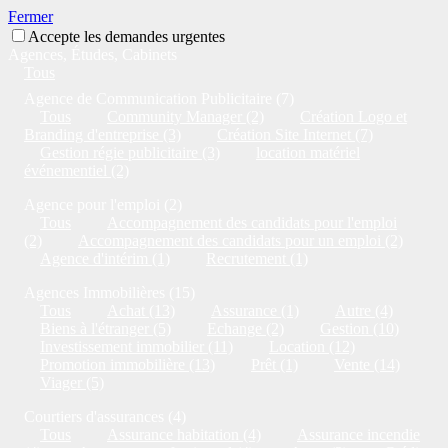
Fermer
Accepte les demandes urgentes
Agences, Études, Cabinets
Tous
Agence de Communication Publicitaire (7)
Tous
Community Manager (2)
Création Logo et
Branding d'entreprise (3)
Création Site Internet (7)
Gestion régie publicitaire (3)
location matériel
événementiel (2)
Agence pour l'emploi (2)
Tous
Accompagnement des candidats pour l'emploi
(2)
Accompagnement des candidats pour un emploi (2)
Agence d'intérim (1)
Recrutement (1)
Agences Immobilières (15)
Tous
Achat (13)
Assurance (1)
Autre (4)
Biens à l'étranger (5)
Echange (2)
Gestion (10)
Investissement immobilier (11)
Location (12)
Promotion immobilière (13)
Prêt (1)
Vente (14)
Viager (5)
Courtiers d'assurances (4)
Tous
Assurance habitation (4)
Assurance incendie