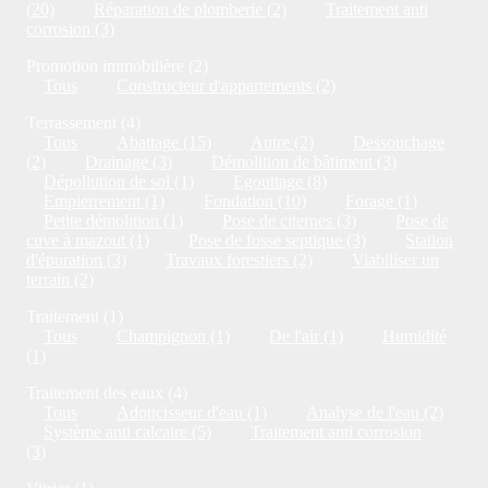
(20)
Réparation de plomberie (2)
Traitement anti
corrosion (3)
Promotion immobilière (2)
Tous
Constructeur d'appartements (2)
Terrassement (4)
Tous
Abattage (15)
Autre (2)
Dessouchage
(2)
Drainage (3)
Démolition de bâtiment (3)
Dépollution de sol (1)
Egouttage (8)
Empierrement (1)
Fondation (10)
Forage (1)
Petite démolition (1)
Pose de citernes (3)
Pose de
cuve à mazout (1)
Pose de fosse septique (3)
Station
d'épuration (3)
Travaux forestiers (2)
Viabiliser un
terrain (2)
Traitement (1)
Tous
Champignon (1)
De l'air (1)
Humidité
(1)
Traitement des eaux (4)
Tous
Adoucisseur d'eau (1)
Analyse de l'eau (2)
Système anti calcaire (5)
Traitement anti corrosion
(3)