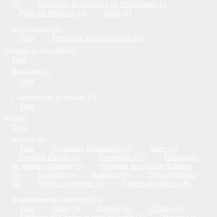
(1)
Formation & Coaching en Allaitement (1)
Pédicure Médicale (3)
Reiki (1)
Informatique (2)
Tous
Formation sur Programme (2)
Groupes et associations
Tous
Bien-être (2)
Tous
Commerçants et artisans (2)
Tous
Habitat
Tous
Alarme (8)
Tous
Assistance personnelle (2)
Autre (3)
Contrôle d'accès (5)
Domotique (37)
Dépannage
de système d'alarme (5)
Entretien de système d'alarme
(5)
Incendie (5)
Intrusion (6)
Télésurveillance
(4)
Vidéo parlophonie (7)
Vidéo surveillance (8)
Aménagements extérieurs (9)
Tous
Autre (5)
Carport (9)
Clôture (4)