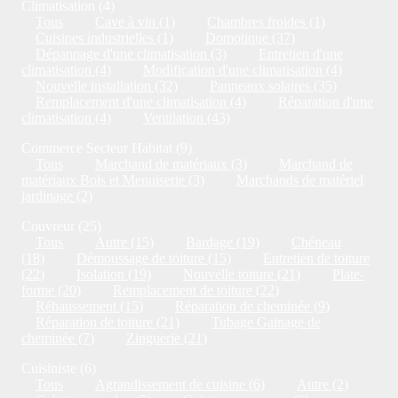
Climatisation (4)
Tous
Cave à vin (1)
Chambres froides (1)
Cuisines industrielles (1)
Domotique (37)
Dépannage d'une climatisation (3)
Entretien d'une
climatisation (4)
Modification d'une climatisation (4)
Nouvelle installation (32)
Panneaux solaires (35)
Remplacement d'une climatisation (4)
Réparation d'une
climatisation (4)
Ventilation (43)
Commerce Secteur Habitat (9)
Tous
Marchand de matériaux (3)
Marchand de
matériaux Bois et Menuiserie (3)
Marchands de matériel
jardinage (2)
Couvreur (25)
Tous
Autre (15)
Bardage (19)
Chéneau
(18)
Démoussage de toiture (15)
Entretien de toiture
(22)
Isolation (19)
Nouvelle toiture (21)
Plate-
forme (20)
Remplacement de toiture (22)
Réhaussement (15)
Réparation de cheminée (9)
Réparation de toiture (21)
Tubage Gainage de
cheminée (7)
Zinguerie (21)
Cuisiniste (6)
Tous
Agrandissement de cuisine (6)
Autre (2)