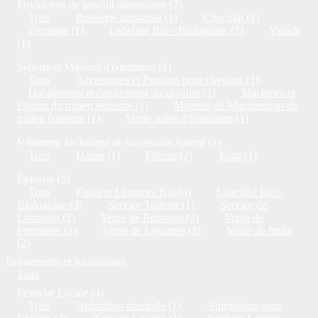
Producteur de produit alimentaire (2)
Tous
Brasserie artisanale (1)
Chocolat (1)
Fromage (1)
Labellisé Bio - Biologique (3)
Viande
(1)
Sellerie et Matériel d'équitation (1)
Tous
Accessoires et Produits pour chevaux (1)
Habillement et équipement du cavalier (1)
Machines et
Engins du milieu équestre (1)
Matériel de Manutention du
milieu équestre (1)
Vente selles d'équitation (1)
Vêtement Technique et Accessoire Sportif (1)
Tous
Danse (1)
Fitness (2)
Yoga (1)
Épicerie (5)
Tous
Fruits et Légumes Bio (4)
Labellisé Bio -
Biologique (3)
Service Traiteur (1)
Service de
Livraison (2)
Vente de Boissons (2)
Vente de
Fromages (2)
Vente de Legumes (2)
Vente de fruits
(2)
Evénements et Animations
Tous
Festivité Locale (4)
Tous
Animation musicale (1)
Animations pour