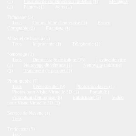
(1)
Location de containers sur roulettes (1)
Ménagers
(1)
Papiers (1)
Verts (1)
Fiduciaire (3)
Tous
Comptabilité d'entreprise (1)
Expert
Comptable (2)
Fiscaliste (1)
Matériel de bureau (1)
Tous
Imprimante (1)
Téléphonie (1)
Nettoyage (3)
Tous
Démoussage de toiture (15)
Lavage de vitre
(1)
Nettoyage de véranda (1)
Nettoyage industriel
(3)
Traitement de parquet (1)
Photographe (7)
Tous
Evénementiel (9)
Photos Scolaires (1)
Photos pour Visite Virtuelle 3D (1)
Portait (6)
Promotion d'entreprise (8)
Publicitaire (7)
Vidéo
pour Visite Virtuelle 3D (1)
Service de Navette (1)
Tous
Traducteur (5)
Tous