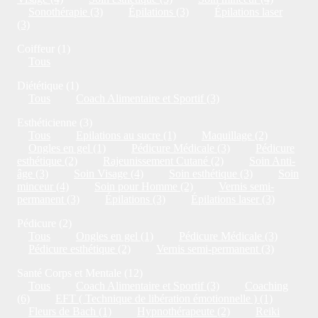
Sonothérapie (3)
Épilations (3)
Épilations laser
(3)
Coiffeur (1)
Tous
Diététique (1)
Tous
Coach Alimentaire et Sportif (3)
Esthéticienne (3)
Tous
Epilations au sucre (1)
Maquillage (2)
Ongles en gel (1)
Pédicure Médicale (3)
Pédicure
esthétique (2)
Rajeunissement Cutané (2)
Soin Anti-
âge (3)
Soin Visage (4)
Soin esthétique (3)
Soin
minceur (4)
Soin pour Homme (2)
Vernis semi-
permanent (3)
Épilations (3)
Épilations laser (3)
Pédicure (2)
Tous
Ongles en gel (1)
Pédicure Médicale (3)
Pédicure esthétique (2)
Vernis semi-permanent (3)
Santé Corps et Mentale (12)
Tous
Coach Alimentaire et Sportif (3)
Coaching
(6)
EFT ( Technique de libération émotionnelle ) (1)
Fleurs de Bach (1)
Hypnothérapeute (2)
Reiki