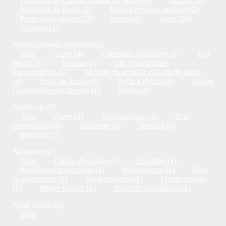
Fabricant de Chalets et abris de jardin (1)
Jacuzzi (2)
Mobiliers de jardin (2)
Parasol et voiles tendues (2)
Protections solaires (3)
Sauna (2)
Volet (16)
Véranda (1)
Aménagements intérieurs (5)
Tous
Autre (4)
Cheminée décorative (1)
Feu
ouvert (1)
Jacuzzi (2)
Lits Encastrables,
Escamotables (1)
Meuble encastrable et Gain de place
(4)
Poêle de masse (1)
Poêle à Pellets (1)
Salons
Convertibles sur mesure (1)
Sauna (2)
Architecte (7)
Tous
Autre (1)
Bioclimatique (2)
Eco-
construction (4)
Extérieur (3)
Général (5)
Intérieur (3)
Ascenseur (1)
Tous
Chaise d'escalier (1)
Escalator (1)
Installation domestique (1)
Maintenance (1)
Mise
en conformité (1)
Modernisation (1)
Monte charge
(1)
Monte voiture (1)
Nouvelle installation (1)
Autre métier (5)
Tous