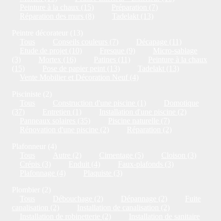
Peinture à la chaux (15)
Préparation (7)
Réparation des murs (8)
Tadelakt (13)
Peintre décorateur (13)
Tous
Conseils couleurs (7)
Décapage (11)
Etude de projet (10)
Fresque (9)
Micro-sablage
(3)
Mortex (16)
Patines (11)
Peinture à la chaux
(15)
Pose de papier peint (13)
Tadelakt (13)
Vente Mobilier et Décoration Neuf (4)
Pisciniste (2)
Tous
Construction d'une piscine (1)
Domotique
(37)
Entretien (1)
Installation d'une piscine (2)
Panneaux solaires (35)
Piscine naturelle (7)
Rénovation d'une piscine (2)
Réparation (2)
Plafonneur (4)
Tous
Autre (2)
Cimentage (5)
Cloison (3)
Crépis (3)
Enduit (4)
Faux-plafonds (3)
Plafonnage (4)
Plaquiste (3)
Plombier (2)
Tous
Débouchage (2)
Dépannage (2)
Fuite
canalisation (2)
Installation de canalisation (2)
Installation de robinetterie (2)
Installation de sanitaire