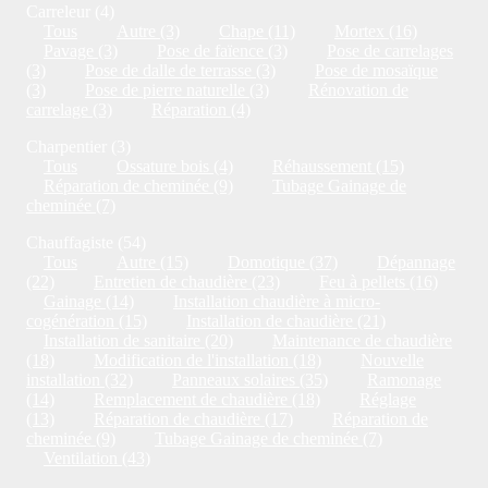
Carreleur (4)
Tous
Autre (3)
Chape (11)
Mortex (16)
Pavage (3)
Pose de faïence (3)
Pose de carrelages
(3)
Pose de dalle de terrasse (3)
Pose de mosaïque
(3)
Pose de pierre naturelle (3)
Rénovation de
carrelage (3)
Réparation (4)
Charpentier (3)
Tous
Ossature bois (4)
Réhaussement (15)
Réparation de cheminée (9)
Tubage Gainage de
cheminée (7)
Chauffagiste (54)
Tous
Autre (15)
Domotique (37)
Dépannage
(22)
Entretien de chaudière (23)
Feu à pellets (16)
Gainage (14)
Installation chaudière à micro-
cogénération (15)
Installation de chaudière (21)
Installation de sanitaire (20)
Maintenance de chaudière
(18)
Modification de l'installation (18)
Nouvelle
installation (32)
Panneaux solaires (35)
Ramonage
(14)
Remplacement de chaudière (18)
Réglage
(13)
Réparation de chaudière (17)
Réparation de
cheminée (9)
Tubage Gainage de cheminée (7)
Ventilation (43)