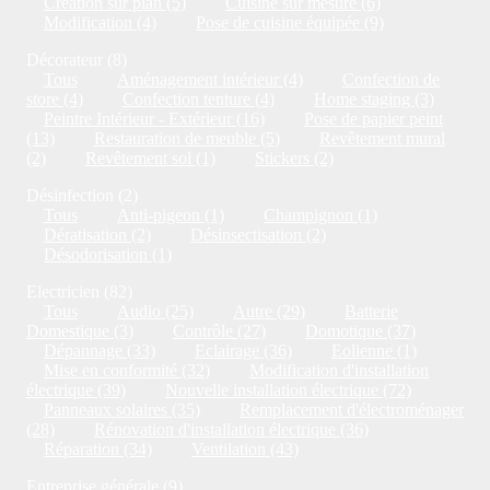
Création sur plan (5)
Cuisine sur mesure (6)
Modification (4)
Pose de cuisine équipée (9)
Décorateur (8)
Tous
Aménagement intérieur (4)
Confection de
store (4)
Confection tenture (4)
Home staging (3)
Peintre Intérieur - Extérieur (16)
Pose de papier peint
(13)
Restauration de meuble (5)
Revêtement mural
(2)
Revêtement sol (1)
Stickers (2)
Désinfection (2)
Tous
Anti-pigeon (1)
Champignon (1)
Dératisation (2)
Désinsectisation (2)
Désodorisation (1)
Electricien (82)
Tous
Audio (25)
Autre (29)
Batterie
Domestique (3)
Contrôle (27)
Domotique (37)
Dépannage (33)
Eclairage (36)
Eolienne (1)
Mise en conformité (32)
Modification d'installation
électrique (39)
Nouvelle installation électrique (72)
Panneaux solaires (35)
Remplacement d'électroménager
(28)
Rénovation d'installation électrique (36)
Réparation (34)
Ventilation (43)
Entreprise générale (9)