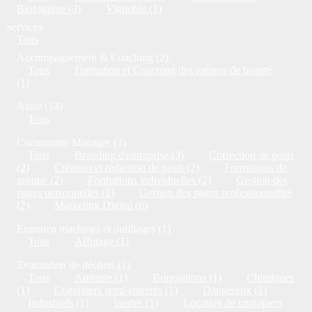
Biologique (3)
Vignoble (1)
Services
Tous
Accompagnement & Coaching (2)
Tous
Formation et Coaching des métiers de beauté
(1)
Autre (14)
Tous
Community Manager (3)
Tous
Branding d'entreprise (3)
Correction de posts
(2)
Création et rédaction de posts (2)
Formations de
groupe (2)
Formations individuelles (2)
Gestion des
pages personnelles (2)
Gestion des pages professionnelles
(2)
Marketing Digital (6)
Entretien machines et outillages (1)
Tous
Affutage (1)
Evacuation de déchets (1)
Tous
Amiante (1)
Briquaillons (1)
Chimiques
(1)
Containers semi-enterrés (1)
Dangereux (1)
Industriels (1)
Inertes (1)
Location de containers