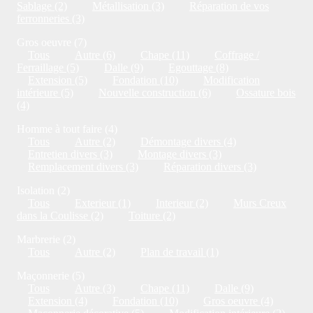
Sablage (2)
Métallisation (3)
Réparation de vos
ferronneries (3)
Gros oeuvre (7)
Tous
Autre (6)
Chape (11)
Coffrage /
Ferraillage (5)
Dalle (9)
Egouttage (8)
Extension (5)
Fondation (10)
Modification
intérieure (5)
Nouvelle construction (6)
Ossature bois
(4)
Homme à tout faire (4)
Tous
Autre (2)
Démontage divers (4)
Entretien divers (3)
Montage divers (3)
Remplacement divers (3)
Réparation divers (3)
Isolation (2)
Tous
Exterieur (1)
Interieur (2)
Murs Creux
dans la Coulisse (2)
Toiture (2)
Marbrerie (2)
Tous
Autre (2)
Plan de travail (1)
Maçonnerie (5)
Tous
Autre (3)
Chape (11)
Dalle (9)
Extension (4)
Fondation (10)
Gros oeuvre (4)