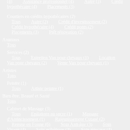
(4)
Assurance professionnel (4)
Autre (3)
Crédit
hypothécaire (4)
Placements (3)
Courtiers en crédits hypothécaires (2)
Tous
Autre (2)
Crédit d'investissement (2)
Crédit hypothécaire (4)
Crédit ponts (2)
Placements (3)
Prêt rénovation (2)
Animaux
Tous
Services (2)
Tous
Entretien Van pour chevaux (1)
Location
Van pour chevaux (2)
Vente Van pour chevaux (1)
Artistes
Tous
Peintre (1)
Tous
Artiste peintre (1)
Bien être, Beauté et Santé
Tous
Cabinet de Massage (3)
Tous
Epilations au sucre (1)
Massage
d'Amincissement (1)
Rajeunissement Cutané (2)
Remise en Forme (6)
Soin Anti-âge (3)
Soin
Visage (4)
Soin esthétique (3)
Soin minceur (4)