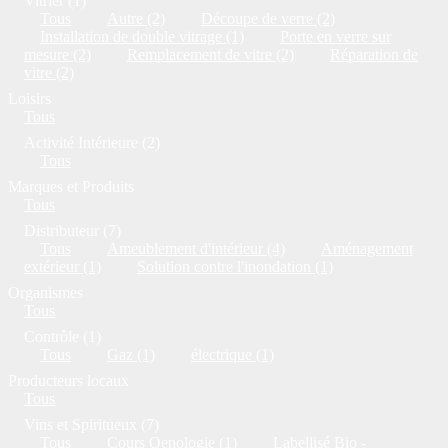
Vitrier (1)
Tous
Autre (2)
Découpe de verre (2)
Installation de double vitrage (1)
Porte en verre sur
mesure (2)
Remplacement de vitre (2)
Réparation de
vitre (2)
Loisirs
Tous
Activité Intérieure (2)
Tous
Marques et Produits
Tous
Distributeur (7)
Tous
Ameublement d'intérieur (4)
Aménagement
extérieur (1)
Solution contre l'inondation (1)
Organismes
Tous
Contrôle (1)
Tous
Gaz (1)
électrique (1)
Producteurs locaux
Tous
Vins et Spiritueux (7)
Tous
Cours Oenologie (1)
Labellisé Bio -