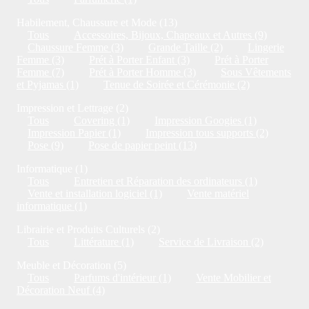
Habilement, Chaussure et Mode (13)
Tous
Accessoires, Bijoux, Chapeaux et Autres (9)
Chaussure Femme (3)
Grande Taille (2)
Lingerie
Femme (3)
Prét à Porter Enfant (3)
Prét à Porter
Femme (7)
Prét à Porter Homme (3)
Sous Vêtements
et Pyjamas (1)
Tenue de Soirée et Cérémonie (2)
Impression et Lettrage (2)
Tous
Covering (1)
Impression Googies (1)
Impression Papier (1)
Impression tous supports (2)
Pose (9)
Pose de papier peint (13)
Informatique (1)
Tous
Entretien et Réparation des ordinateurs (1)
Vente et installation logiciel (1)
Vente matériel
informatique (1)
Librairie et Produits Culturels (2)
Tous
Littérature (1)
Service de Livraison (2)
Meuble et Décoration (5)
Tous
Parfums d'intérieur (1)
Vente Mobilier et
Décoration Neuf (4)