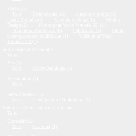
Vidéos (5)
Tous
Evénementiel (9)
Gestion et promotion
chaîne Youtube (3)
Marketing Digital (6)
Motion
Design (2)
Photos pour Visite Virtuelle 3D (1)
Promotion d'entreprise (8)
Publicitaire (7)
Studio
d'enregistrement et diffusion (1)
Vidéo pour Visite
Virtuelle 3D (1)
Sorties Bars et Réstaurants
Tous
Bar (2)
Tous
Cours Oenologie (1)
Restauration (3)
Tous
Service traiteur (1)
Tous
Labellisé Bio - Biologique (3)
Voitures et Autres véhicules roulants
Tous
Carrossier (2)
Tous
Covering (1)