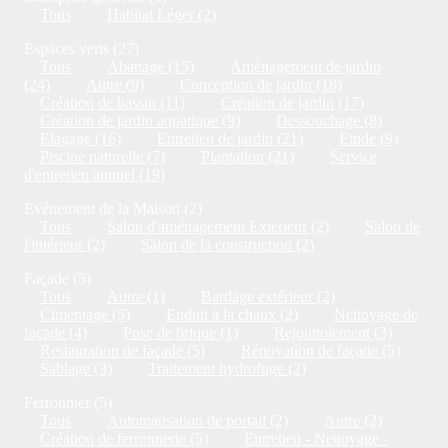
Tous
Habitat Léger (2)
Espaces verts (27)
Tous
Abattage (15)
Aménagement de jardin
(24)
Autre (9)
Conception de jardin (18)
Création de bassin (11)
Création de jardin (17)
Création de jardin aquatique (9)
Dessouchage (8)
Elagage (16)
Entretien de jardin (21)
Etude (9)
Piscine naturelle (7)
Plantation (21)
Service
d'entretien annuel (19)
Evénement de la Maison (2)
Tous
Salon d'aménagement Exterieur (2)
Salon de
l'intérieur (2)
Salon de la construction (2)
Façade (5)
Tous
Autre (1)
Bardage extérieur (2)
Cimentage (5)
Enduit à la chaux (2)
Nettoyage de
façade (4)
Pose de brique (1)
Rejointoiement (3)
Restauration de façade (5)
Rénovation de façade (5)
Sablage (3)
Traitement hydrofuge (2)
Ferronnier (5)
Tous
Automatisation de portail (2)
Autre (2)
Création de ferronnerie (5)
Entretien - Nettoyage -