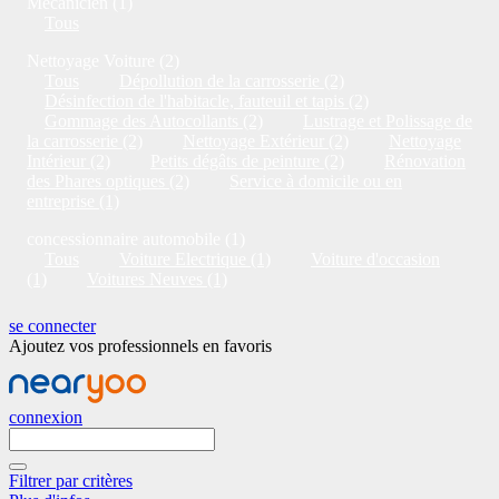
Mécanicien (1)
Tous
Nettoyage Voiture (2)
Tous
Dépollution de la carrosserie (2)
Désinfection de l'habitacle, fauteuil et tapis (2)
Gommage des Autocollants (2)
Lustrage et Polissage de
la carrosserie (2)
Nettoyage Extérieur (2)
Nettoyage
Intérieur (2)
Petits dégâts de peinture (2)
Rénovation
des Phares optiques (2)
Service à domicile ou en
entreprise (1)
concessionnaire automobile (1)
Tous
Voiture Electrique (1)
Voiture d'occasion
(1)
Voitures Neuves (1)
se connecter
Ajoutez vos professionnels en favoris
connexion
Filtrer par critères