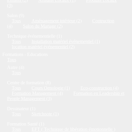
Enfants (2)
Artisans Locaux (1)
Produits Locaux
(3)
Salon (9)
Tous
Aménagement intérieur (2)
Contruction
(4)
Salon du Mariage (2)
Technique événementielle (1)
Tous
Installation matériel événementiel (1)
location matériel événementiel (2)
Formations - Educations
Tous
Autre (4)
Tous
Centre de formation (8)
Tous
Cours Oenologie (1)
Eco-construction (4)
Formation Management (4)
Formation en Leadership et
People Management (3)
Dessinateur (1)
Tous
Sketchnote (1)
Formation Santé (1)
Tous
EFT ( Technique de libération émotionnelle )