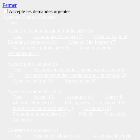
Fermer
Accepte les demandes urgentes
Agences, Études, Cabinets
Tous
Agence de Communication Publicitaire (7)
Tous
Community Manager (2)
Création Logo et
Branding d'entreprise (3)
Création Site Internet (7)
Gestion régie publicitaire (3)
location matériel
événementiel (2)
Agence pour l'emploi (2)
Tous
Accompagnement des candidats pour l'emploi
(2)
Accompagnement des candidats pour un emploi (2)
Agence d'intérim (1)
Recrutement (1)
Agences Immobilières (15)
Tous
Achat (13)
Assurance (1)
Autre (4)
Biens à l'étranger (5)
Echange (2)
Gestion (10)
Investissement immobilier (11)
Location (12)
Promotion immobilière (13)
Prêt (1)
Vente (14)
Viager (5)
Courtiers d'assurances (4)
Tous
Assurance habitation (4)
Assurance incendie