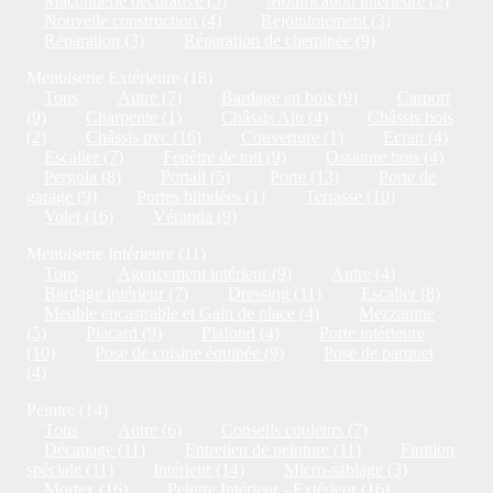
Maçonnerie décorative (5)
Modification intérieure (2)
Nouvelle construction (4)
Rejointoiement (3)
Réparation (3)
Réparation de cheminée (9)
Menuiserie Extérieure (18)
Tous
Autre (7)
Bardage en bois (9)
Carport
(9)
Charpente (1)
Châssis Alu (4)
Châssis bois
(2)
Châssis pvc (16)
Couverture (1)
Ecran (4)
Escalier (7)
Fenêtre de toit (9)
Ossature bois (4)
Pergola (8)
Portail (5)
Porte (13)
Porte de
garage (9)
Portes blindées (1)
Terrasse (10)
Volet (16)
Véranda (9)
Menuiserie Intérieure (11)
Tous
Agencement intérieur (9)
Autre (4)
Bardage intérieur (7)
Dressing (11)
Escalier (8)
Meuble encastrable et Gain de place (4)
Mezzanine
(5)
Placard (9)
Plafond (4)
Porte intérieure
(10)
Pose de cuisine équipée (9)
Pose de parquet
(4)
Peintre (14)
Tous
Autre (6)
Conseils couleurs (7)
Décapage (11)
Entretien de peinture (11)
Finition
spéciale (11)
Intérieur (14)
Micro-sablage (3)
Mortex (16)
Peintre Intérieur - Extérieur (16)