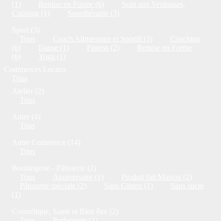
(1)
Remise en Forme (6)
Soin aux Ventouses,
Cupping (1)
Sonothérapie (3)
Sport (3)
Tous
Coach Alimentaire et Sportif (3)
Coaching
(6)
Danse (1)
Fitness (2)
Remise en Forme
(6)
Yoga (1)
Commerces Locaux
Tous
Atelier (2)
Tous
Autre (4)
Tous
Autre Commerce (14)
Tous
Boulangerie - Pâtisserie (2)
Tous
Anniversaire (1)
Produit fait Maison (2)
Pâtisserie spéciale (2)
Sans Gluten (1)
Sans sucre
(1)
Cosmétique, Santé et Bien être (2)
Tous
Parfumerie (1)