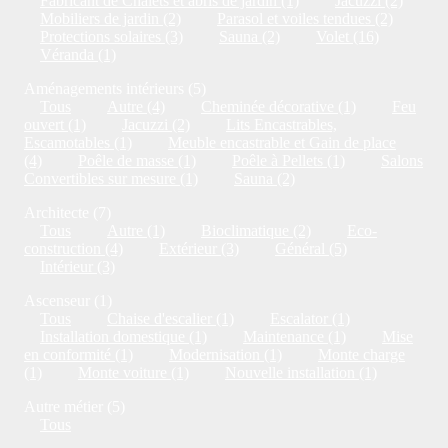
Fabricant de Chalets et abris de jardin (1)
Jacuzzi (2)
Mobiliers de jardin (2)
Parasol et voiles tendues (2)
Protections solaires (3)
Sauna (2)
Volet (16)
Véranda (1)
Aménagements intérieurs (5)
Tous
Autre (4)
Cheminée décorative (1)
Feu
ouvert (1)
Jacuzzi (2)
Lits Encastrables,
Escamotables (1)
Meuble encastrable et Gain de place
(4)
Poêle de masse (1)
Poêle à Pellets (1)
Salons
Convertibles sur mesure (1)
Sauna (2)
Architecte (7)
Tous
Autre (1)
Bioclimatique (2)
Eco-
construction (4)
Extérieur (3)
Général (5)
Intérieur (3)
Ascenseur (1)
Tous
Chaise d'escalier (1)
Escalator (1)
Installation domestique (1)
Maintenance (1)
Mise
en conformité (1)
Modernisation (1)
Monte charge
(1)
Monte voiture (1)
Nouvelle installation (1)
Autre métier (5)
Tous