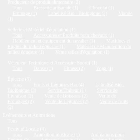
Producteur de produit alimentaire (2)
Tous
Brasserie artisanale (1)
Chocolat (1)
Fromage (1)
Labellisé Bio - Biologique (3)
Viande
(1)
Sellerie et Matériel d'équitation (1)
Tous
Accessoires et Produits pour chevaux (1)
Habillement et équipement du cavalier (1)
Machines et
Engins du milieu équestre (1)
Matériel de Manutention du
milieu équestre (1)
Vente selles d'équitation (1)
Vêtement Technique et Accessoire Sportif (1)
Tous
Danse (1)
Fitness (2)
Yoga (1)
Épicerie (5)
Tous
Fruits et Légumes Bio (4)
Labellisé Bio -
Biologique (3)
Service Traiteur (1)
Service de
Livraison (2)
Vente de Boissons (2)
Vente de
Fromages (2)
Vente de Legumes (2)
Vente de fruits
(2)
Evénements et Animations
Tous
Festivité Locale (4)
Tous
Animation musicale (1)
Animations pour