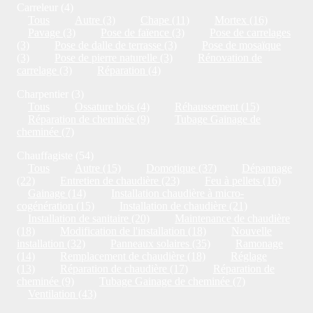
Carreleur (4)
Tous
Autre (3)
Chape (11)
Mortex (16)
Pavage (3)
Pose de faïence (3)
Pose de carrelages
(3)
Pose de dalle de terrasse (3)
Pose de mosaïque
(3)
Pose de pierre naturelle (3)
Rénovation de
carrelage (3)
Réparation (4)
Charpentier (3)
Tous
Ossature bois (4)
Réhaussement (15)
Réparation de cheminée (9)
Tubage Gainage de
cheminée (7)
Chauffagiste (54)
Tous
Autre (15)
Domotique (37)
Dépannage
(22)
Entretien de chaudière (23)
Feu à pellets (16)
Gainage (14)
Installation chaudière à micro-
cogénération (15)
Installation de chaudière (21)
Installation de sanitaire (20)
Maintenance de chaudière
(18)
Modification de l'installation (18)
Nouvelle
installation (32)
Panneaux solaires (35)
Ramonage
(14)
Remplacement de chaudière (18)
Réglage
(13)
Réparation de chaudière (17)
Réparation de
cheminée (9)
Tubage Gainage de cheminée (7)
Ventilation (43)