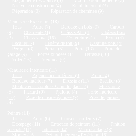
Maçonnerie décorative (5)
Modification intérieure (2)
Nouvelle construction (4)
Rejointoiement (3)
Réparation (3)
Réparation de cheminée (9)
Menuiserie Extérieure (18)
Tous
Autre (7)
Bardage en bois (9)
Carport
(9)
Charpente (1)
Châssis Alu (4)
Châssis bois
(2)
Châssis pvc (16)
Couverture (1)
Ecran (4)
Escalier (7)
Fenêtre de toit (9)
Ossature bois (4)
Pergola (8)
Portail (5)
Porte (13)
Porte de
garage (9)
Portes blindées (1)
Terrasse (10)
Volet (16)
Véranda (9)
Menuiserie Intérieure (11)
Tous
Agencement intérieur (9)
Autre (4)
Bardage intérieur (7)
Dressing (11)
Escalier (8)
Meuble encastrable et Gain de place (4)
Mezzanine
(5)
Placard (9)
Plafond (4)
Porte intérieure
(10)
Pose de cuisine équipée (9)
Pose de parquet
(4)
Peintre (14)
Tous
Autre (6)
Conseils couleurs (7)
Décapage (11)
Entretien de peinture (11)
Finition
spéciale (11)
Intérieur (14)
Micro-sablage (3)
Mortex (16)
Peintre Intérieur - Extérieur (16)