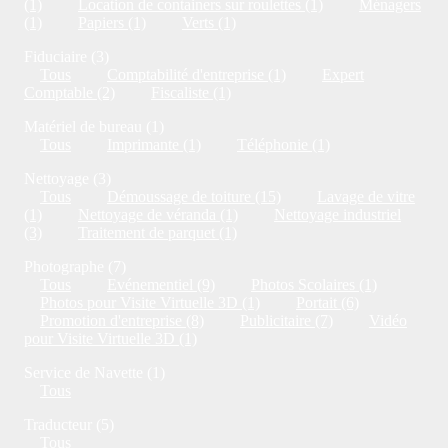
(1)
Location de containers sur roulettes (1)
Ménagers
(1)
Papiers (1)
Verts (1)
Fiduciaire (3)
Tous
Comptabilité d'entreprise (1)
Expert
Comptable (2)
Fiscaliste (1)
Matériel de bureau (1)
Tous
Imprimante (1)
Téléphonie (1)
Nettoyage (3)
Tous
Démoussage de toiture (15)
Lavage de vitre
(1)
Nettoyage de véranda (1)
Nettoyage industriel
(3)
Traitement de parquet (1)
Photographe (7)
Tous
Evénementiel (9)
Photos Scolaires (1)
Photos pour Visite Virtuelle 3D (1)
Portait (6)
Promotion d'entreprise (8)
Publicitaire (7)
Vidéo
pour Visite Virtuelle 3D (1)
Service de Navette (1)
Tous
Traducteur (5)
Tous