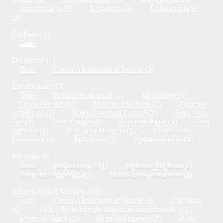
Sonothérapie (3)
Épilations (3)
Épilations laser
(3)
Coiffeur (1)
Tous
Diététique (1)
Tous
Coach Alimentaire et Sportif (3)
Esthéticienne (3)
Tous
Epilations au sucre (1)
Maquillage (2)
Ongles en gel (1)
Pédicure Médicale (3)
Pédicure
esthétique (2)
Rajeunissement Cutané (2)
Soin Anti-
âge (3)
Soin Visage (4)
Soin esthétique (3)
Soin
minceur (4)
Soin pour Homme (2)
Vernis semi-
permanent (3)
Épilations (3)
Épilations laser (3)
Pédicure (2)
Tous
Ongles en gel (1)
Pédicure Médicale (3)
Pédicure esthétique (2)
Vernis semi-permanent (3)
Santé Corps et Mentale (12)
Tous
Coach Alimentaire et Sportif (3)
Coaching
(6)
EFT ( Technique de libération émotionnelle ) (1)
Fleurs de Bach (1)
Hypnothérapeute (2)
Reiki