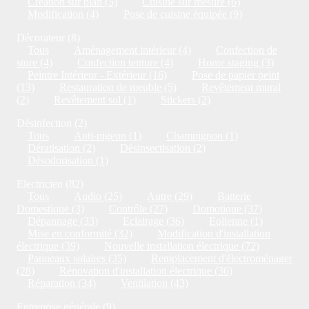
Création sur plan (5)
Cuisine sur mesure (6)
Modification (4)
Pose de cuisine équipée (9)
Décorateur (8)
Tous
Aménagement intérieur (4)
Confection de
store (4)
Confection tenture (4)
Home staging (3)
Peintre Intérieur - Extérieur (16)
Pose de papier peint
(13)
Restauration de meuble (5)
Revêtement mural
(2)
Revêtement sol (1)
Stickers (2)
Désinfection (2)
Tous
Anti-pigeon (1)
Champignon (1)
Dératisation (2)
Désinsectisation (2)
Désodorisation (1)
Electricien (82)
Tous
Audio (25)
Autre (29)
Batterie
Domestique (3)
Contrôle (27)
Domotique (37)
Dépannage (33)
Eclairage (36)
Eolienne (1)
Mise en conformité (32)
Modification d'installation
électrique (39)
Nouvelle installation électrique (72)
Panneaux solaires (35)
Remplacement d'électroménager
(28)
Rénovation d'installation électrique (36)
Réparation (34)
Ventilation (43)
Entreprise générale (9)