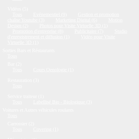
Vidéos (5)
Tous
Evénementiel (9)
Gestion et promotion
chaîne Youtube (3)
Marketing Digital (6)
Motion
Design (2)
Photos pour Visite Virtuelle 3D (1)
Promotion d'entreprise (8)
Publicitaire (7)
Studio
d'enregistrement et diffusion (1)
Vidéo pour Visite
Virtuelle 3D (1)
Sorties Bars et Réstaurants
Tous
Bar (2)
Tous
Cours Oenologie (1)
Restauration (3)
Tous
Service traiteur (1)
Tous
Labellisé Bio - Biologique (3)
Voitures et Autres véhicules roulants
Tous
Carrossier (2)
Tous
Covering (1)