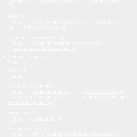
Enfants (2)
Artisans Locaux (1)
Produits Locaux
(3)
Salon (9)
Tous
Aménagement intérieur (2)
Contruction
(4)
Salon du Mariage (2)
Technique événementielle (1)
Tous
Installation matériel événementiel (1)
location matériel événementiel (2)
Formations - Educations
Tous
Autre (4)
Tous
Centre de formation (8)
Tous
Cours Oenologie (1)
Eco-construction (4)
Formation Management (4)
Formation en Leadership et
People Management (3)
Dessinateur (1)
Tous
Sketchnote (1)
Formation Santé (1)
Tous
EFT ( Technique de libération émotionnelle )