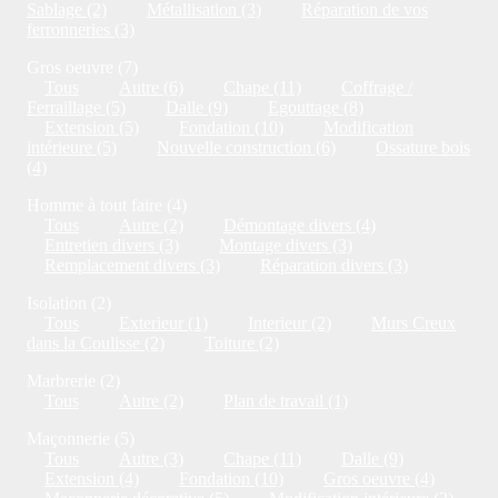
Sablage (2)
Métallisation (3)
Réparation de vos
ferronneries (3)
Gros oeuvre (7)
Tous
Autre (6)
Chape (11)
Coffrage /
Ferraillage (5)
Dalle (9)
Egouttage (8)
Extension (5)
Fondation (10)
Modification
intérieure (5)
Nouvelle construction (6)
Ossature bois
(4)
Homme à tout faire (4)
Tous
Autre (2)
Démontage divers (4)
Entretien divers (3)
Montage divers (3)
Remplacement divers (3)
Réparation divers (3)
Isolation (2)
Tous
Exterieur (1)
Interieur (2)
Murs Creux
dans la Coulisse (2)
Toiture (2)
Marbrerie (2)
Tous
Autre (2)
Plan de travail (1)
Maçonnerie (5)
Tous
Autre (3)
Chape (11)
Dalle (9)
Extension (4)
Fondation (10)
Gros oeuvre (4)