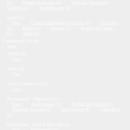
(1)
Remise en Forme (6)
Soin aux Ventouses,
Cupping (1)
Sonothérapie (3)
Sport (3)
Tous
Coach Alimentaire et Sportif (3)
Coaching
(6)
Danse (1)
Fitness (2)
Remise en Forme
(6)
Yoga (1)
Commerces Locaux
Tous
Atelier (2)
Tous
Autre (4)
Tous
Autre Commerce (14)
Tous
Boulangerie - Pâtisserie (2)
Tous
Anniversaire (1)
Produit fait Maison (2)
Pâtisserie spéciale (2)
Sans Gluten (1)
Sans sucre
(1)
Cosmétique, Santé et Bien être (2)
Tous
Parfumerie (1)