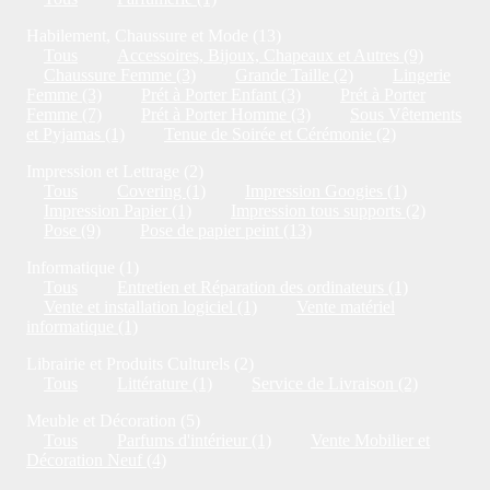
Habilement, Chaussure et Mode (13)
Tous
Accessoires, Bijoux, Chapeaux et Autres (9)
Chaussure Femme (3)
Grande Taille (2)
Lingerie
Femme (3)
Prét à Porter Enfant (3)
Prét à Porter
Femme (7)
Prét à Porter Homme (3)
Sous Vêtements
et Pyjamas (1)
Tenue de Soirée et Cérémonie (2)
Impression et Lettrage (2)
Tous
Covering (1)
Impression Googies (1)
Impression Papier (1)
Impression tous supports (2)
Pose (9)
Pose de papier peint (13)
Informatique (1)
Tous
Entretien et Réparation des ordinateurs (1)
Vente et installation logiciel (1)
Vente matériel
informatique (1)
Librairie et Produits Culturels (2)
Tous
Littérature (1)
Service de Livraison (2)
Meuble et Décoration (5)
Tous
Parfums d'intérieur (1)
Vente Mobilier et
Décoration Neuf (4)