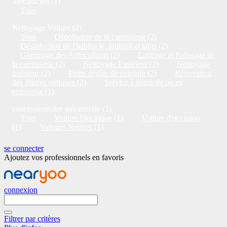
Mécanicien (1)
Tous
Nettoyage Voiture (2)
Tous
Dépollution de la carrosserie (2)
Désinfection de l'habitacle, fauteuil et tapis (2)
Gommage des Autocollants (2)
Lustrage et Polissage de
la carrosserie (2)
Nettoyage Extérieur (2)
Nettoyage
Intérieur (2)
Petits dégâts de peinture (2)
Rénovation
des Phares optiques (2)
Service à domicile ou en
entreprise (1)
concessionnaire automobile (1)
Tous
Voiture Electrique (1)
Voiture d'occasion
(1)
Voitures Neuves (1)
se connecter
Ajoutez vos professionnels en favoris
connexion
Filtrer par critères