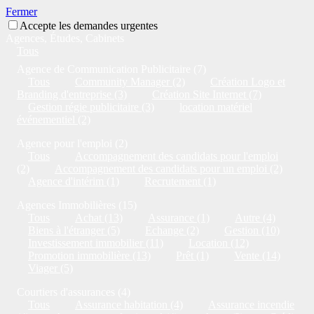
Fermer
Accepte les demandes urgentes
Agences, Études, Cabinets
Tous
Agence de Communication Publicitaire (7)
Tous
Community Manager (2)
Création Logo et
Branding d'entreprise (3)
Création Site Internet (7)
Gestion régie publicitaire (3)
location matériel
événementiel (2)
Agence pour l'emploi (2)
Tous
Accompagnement des candidats pour l'emploi
(2)
Accompagnement des candidats pour un emploi (2)
Agence d'intérim (1)
Recrutement (1)
Agences Immobilières (15)
Tous
Achat (13)
Assurance (1)
Autre (4)
Biens à l'étranger (5)
Echange (2)
Gestion (10)
Investissement immobilier (11)
Location (12)
Promotion immobilière (13)
Prêt (1)
Vente (14)
Viager (5)
Courtiers d'assurances (4)
Tous
Assurance habitation (4)
Assurance incendie