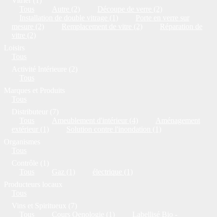
Vitrier (1)
Tous
Autre (2)
Découpe de verre (2)
Installation de double vitrage (1)
Porte en verre sur
mesure (2)
Remplacement de vitre (2)
Réparation de
vitre (2)
Loisirs
Tous
Activité Intérieure (2)
Tous
Marques et Produits
Tous
Distributeur (7)
Tous
Ameublement d'intérieur (4)
Aménagement
extérieur (1)
Solution contre l'inondation (1)
Organismes
Tous
Contrôle (1)
Tous
Gaz (1)
électrique (1)
Producteurs locaux
Tous
Vins et Spiritueux (7)
Tous
Cours Oenologie (1)
Labellisé Bio -