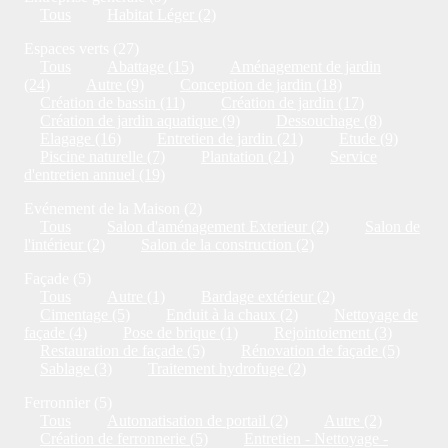
Tous
Habitat Léger (2)
Espaces verts (27)
Tous
Abattage (15)
Aménagement de jardin
(24)
Autre (9)
Conception de jardin (18)
Création de bassin (11)
Création de jardin (17)
Création de jardin aquatique (9)
Dessouchage (8)
Elagage (16)
Entretien de jardin (21)
Etude (9)
Piscine naturelle (7)
Plantation (21)
Service
d'entretien annuel (19)
Evénement de la Maison (2)
Tous
Salon d'aménagement Exterieur (2)
Salon de
l'intérieur (2)
Salon de la construction (2)
Façade (5)
Tous
Autre (1)
Bardage extérieur (2)
Cimentage (5)
Enduit à la chaux (2)
Nettoyage de
façade (4)
Pose de brique (1)
Rejointoiement (3)
Restauration de façade (5)
Rénovation de façade (5)
Sablage (3)
Traitement hydrofuge (2)
Ferronnier (5)
Tous
Automatisation de portail (2)
Autre (2)
Création de ferronnerie (5)
Entretien - Nettoyage -