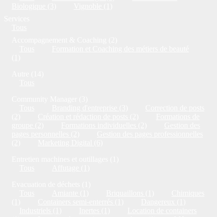
Biologique (3)
Vignoble (1)
Services
Tous
Accompagnement & Coaching (2)
Tous
Formation et Coaching des métiers de beauté
(1)
Autre (14)
Tous
Community Manager (3)
Tous
Branding d'entreprise (3)
Correction de posts
(2)
Création et rédaction de posts (2)
Formations de
groupe (2)
Formations individuelles (2)
Gestion des
pages personnelles (2)
Gestion des pages professionnelles
(2)
Marketing Digital (6)
Entretien machines et outillages (1)
Tous
Affutage (1)
Evacuation de déchets (1)
Tous
Amiante (1)
Briquaillons (1)
Chimiques
(1)
Containers semi-enterrés (1)
Dangereux (1)
Industriels (1)
Inertes (1)
Location de containers