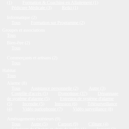
(1)
Formation & Coaching en Allaitement (1)
Pédicure Médicale (3)
Reiki (1)
Informatique (2)
Tous
Formation sur Programme (2)
Groupes et associations
Tous
Bien-être (2)
Tous
Commerçants et artisans (2)
Tous
Habitat
Tous
Alarme (8)
Tous
Assistance personnelle (2)
Autre (3)
Contrôle d'accès (5)
Domotique (37)
Dépannage
de système d'alarme (5)
Entretien de système d'alarme
(5)
Incendie (5)
Intrusion (6)
Télésurveillance
(4)
Vidéo parlophonie (7)
Vidéo surveillance (8)
Aménagements extérieurs (9)
Tous
Autre (5)
Carport (9)
Clôture (4)