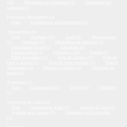
(20)
Réparation de plomberie (2)
Traitement anti
corrosion (3)
Promotion immobilière (2)
Tous
Constructeur d'appartements (2)
Terrassement (4)
Tous
Abattage (15)
Autre (2)
Dessouchage
(2)
Drainage (3)
Démolition de bâtiment (3)
Dépollution de sol (1)
Egouttage (8)
Empierrement (1)
Fondation (10)
Forage (1)
Petite démolition (1)
Pose de citernes (3)
Pose de
cuve à mazout (1)
Pose de fosse septique (3)
Station
d'épuration (3)
Travaux forestiers (2)
Viabiliser un
terrain (2)
Traitement (1)
Tous
Champignon (1)
De l'air (1)
Humidité
(1)
Traitement des eaux (4)
Tous
Adoucisseur d'eau (1)
Analyse de l'eau (2)
Système anti calcaire (5)
Traitement anti corrosion
(3)