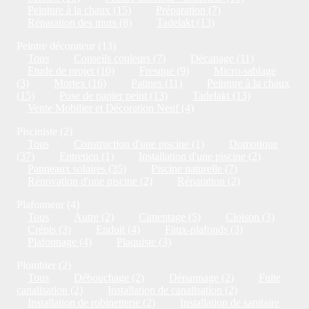
Peinture à la chaux (15)
Préparation (7)
Réparation des murs (8)
Tadelakt (13)
Peintre décorateur (13)
Tous
Conseils couleurs (7)
Décapage (11)
Etude de projet (10)
Fresque (9)
Micro-sablage
(3)
Mortex (16)
Patines (11)
Peinture à la chaux
(15)
Pose de papier peint (13)
Tadelakt (13)
Vente Mobilier et Décoration Neuf (4)
Pisciniste (2)
Tous
Construction d'une piscine (1)
Domotique
(37)
Entretien (1)
Installation d'une piscine (2)
Panneaux solaires (35)
Piscine naturelle (7)
Rénovation d'une piscine (2)
Réparation (2)
Plafonneur (4)
Tous
Autre (2)
Cimentage (5)
Cloison (3)
Crépis (3)
Enduit (4)
Faux-plafonds (3)
Plafonnage (4)
Plaquiste (3)
Plombier (2)
Tous
Débouchage (2)
Dépannage (2)
Fuite
canalisation (2)
Installation de canalisation (2)
Installation de robinetterie (2)
Installation de sanitaire