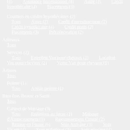
(4)
Assurance professionnel (4)
Autre (3)
Crédit
hypothécaire (4)
Placements (3)
Courtiers en crédits hypothécaires (2)
Tous
Autre (2)
Crédit d'investissement (2)
Crédit hypothécaire (4)
Crédit ponts (2)
Placements (3)
Prêt rénovation (2)
Animaux
Tous
Services (2)
Tous
Entretien Van pour chevaux (1)
Location
Van pour chevaux (2)
Vente Van pour chevaux (1)
Artistes
Tous
Peintre (1)
Tous
Artiste peintre (1)
Bien être, Beauté et Santé
Tous
Cabinet de Massage (3)
Tous
Epilations au sucre (1)
Massage
d'Amincissement (1)
Rajeunissement Cutané (2)
Remise en Forme (6)
Soin Anti-âge (3)
Soin
Visage (4)
Soin esthétique (3)
Soin minceur (4)