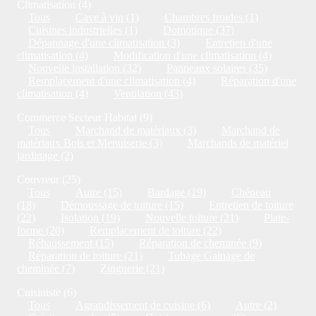
Climatisation (4)
Tous
Cave à vin (1)
Chambres froides (1)
Cuisines industrielles (1)
Domotique (37)
Dépannage d'une climatisation (3)
Entretien d'une
climatisation (4)
Modification d'une climatisation (4)
Nouvelle installation (32)
Panneaux solaires (35)
Remplacement d'une climatisation (4)
Réparation d'une
climatisation (4)
Ventilation (43)
Commerce Secteur Habitat (9)
Tous
Marchand de matériaux (3)
Marchand de
matériaux Bois et Menuiserie (3)
Marchands de matériel
jardinage (2)
Couvreur (25)
Tous
Autre (15)
Bardage (19)
Chéneau
(18)
Démoussage de toiture (15)
Entretien de toiture
(22)
Isolation (19)
Nouvelle toiture (21)
Plate-
forme (20)
Remplacement de toiture (22)
Réhaussement (15)
Réparation de cheminée (9)
Réparation de toiture (21)
Tubage Gainage de
cheminée (7)
Zinguerie (21)
Cuisiniste (6)
Tous
Agrandissement de cuisine (6)
Autre (2)