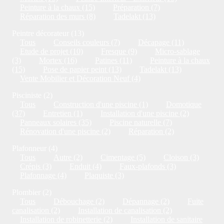
Peinture à la chaux (15)
Préparation (7)
Réparation des murs (8)
Tadelakt (13)
Peintre décorateur (13)
Tous
Conseils couleurs (7)
Décapage (11)
Etude de projet (10)
Fresque (9)
Micro-sablage
(3)
Mortex (16)
Patines (11)
Peinture à la chaux
(15)
Pose de papier peint (13)
Tadelakt (13)
Vente Mobilier et Décoration Neuf (4)
Pisciniste (2)
Tous
Construction d'une piscine (1)
Domotique
(37)
Entretien (1)
Installation d'une piscine (2)
Panneaux solaires (35)
Piscine naturelle (7)
Rénovation d'une piscine (2)
Réparation (2)
Plafonneur (4)
Tous
Autre (2)
Cimentage (5)
Cloison (3)
Crépis (3)
Enduit (4)
Faux-plafonds (3)
Plafonnage (4)
Plaquiste (3)
Plombier (2)
Tous
Débouchage (2)
Dépannage (2)
Fuite
canalisation (2)
Installation de canalisation (2)
Installation de robinetterie (2)
Installation de sanitaire