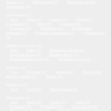
Sablage (2)
Métallisation (3)
Réparation de vos
ferronneries (3)
Gros oeuvre (7)
Tous
Autre (6)
Chape (11)
Coffrage /
Ferraillage (5)
Dalle (9)
Egouttage (8)
Extension (5)
Fondation (10)
Modification
intérieure (5)
Nouvelle construction (6)
Ossature bois
(4)
Homme à tout faire (4)
Tous
Autre (2)
Démontage divers (4)
Entretien divers (3)
Montage divers (3)
Remplacement divers (3)
Réparation divers (3)
Isolation (2)
Tous
Exterieur (1)
Interieur (2)
Murs Creux
dans la Coulisse (2)
Toiture (2)
Marbrerie (2)
Tous
Autre (2)
Plan de travail (1)
Maçonnerie (5)
Tous
Autre (3)
Chape (11)
Dalle (9)
Extension (4)
Fondation (10)
Gros oeuvre (4)