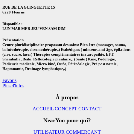
RUE DE LA GUINGUETTE 15
6220 Fleurus
Disponible :
LUN MAR MER JEU VEN SAM DIM
Présentation
Centre pluridisciplinaire proposant des soins: Bien-être (massages, sauna,
balnéothérapie, chromothérapie,.) Esthétiques ( minceur, anti-âge, épilations
(cire, sucre, laser) Thérapies complémentaires (naturopathie, EFT,
Shamballa, Reiki, Réflexologie plantaire,. ) Santé ( Kiné, Podologie,
Pédicurie médicale, Micro kiné, Ostéo, Périnéologie, Pré post natale,
Haptonomie, Drainage lymphatique,.)
Favoris
Plus d'infos
À propos
ACCUEIL
CONCEPT
CONTACT
NearYoo pour qui?
UTILISATEUR
COMMERÇANT