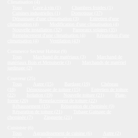
Climatisation (4)
Tous
Cave à vin (1)
Chambres froides (1)
Cuisines industrielles (1)
Domotique (37)
Dépannage d'une climatisation (3)
Entretien d'une
climatisation (4)
Modification d'une climatisation (4)
Nouvelle installation (32)
Panneaux solaires (35)
Remplacement d'une climatisation (4)
Réparation d'une
climatisation (4)
Ventilation (43)
Commerce Secteur Habitat (9)
Tous
Marchand de matériaux (3)
Marchand de
matériaux Bois et Menuiserie (3)
Marchands de matériel
jardinage (2)
Couvreur (25)
Tous
Autre (15)
Bardage (19)
Chéneau
(18)
Démoussage de toiture (15)
Entretien de toiture
(22)
Isolation (19)
Nouvelle toiture (21)
Plate-
forme (20)
Remplacement de toiture (22)
Réhaussement (15)
Réparation de cheminée (9)
Réparation de toiture (21)
Tubage Gainage de
cheminée (7)
Zinguerie (21)
Cuisiniste (6)
Tous
Agrandissement de cuisine (6)
Autre (2)