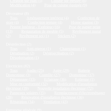
Création sur plan (5)
Cuisine sur mesure (6)
Modification (4)
Pose de cuisine équipée (9)
Décorateur (8)
Tous
Aménagement intérieur (4)
Confection de
store (4)
Confection tenture (4)
Home staging (3)
Peintre Intérieur - Extérieur (16)
Pose de papier peint
(13)
Restauration de meuble (5)
Revêtement mural
(2)
Revêtement sol (1)
Stickers (2)
Désinfection (2)
Tous
Anti-pigeon (1)
Champignon (1)
Dératisation (2)
Désinsectisation (2)
Désodorisation (1)
Electricien (82)
Tous
Audio (25)
Autre (29)
Batterie
Domestique (3)
Contrôle (27)
Domotique (37)
Dépannage (33)
Eclairage (36)
Eolienne (1)
Mise en conformité (32)
Modification d'installation
électrique (39)
Nouvelle installation électrique (72)
Panneaux solaires (35)
Remplacement d'électroménager
(28)
Rénovation d'installation électrique (36)
Réparation (34)
Ventilation (43)
Entreprise générale (9)