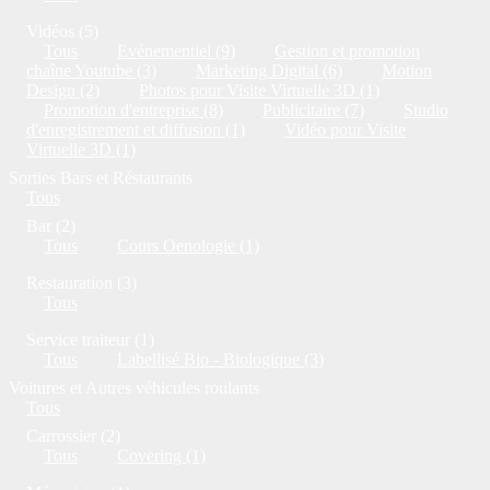
Vidéos (5)
Tous
Evénementiel (9)
Gestion et promotion
chaîne Youtube (3)
Marketing Digital (6)
Motion
Design (2)
Photos pour Visite Virtuelle 3D (1)
Promotion d'entreprise (8)
Publicitaire (7)
Studio
d'enregistrement et diffusion (1)
Vidéo pour Visite
Virtuelle 3D (1)
Sorties Bars et Réstaurants
Tous
Bar (2)
Tous
Cours Oenologie (1)
Restauration (3)
Tous
Service traiteur (1)
Tous
Labellisé Bio - Biologique (3)
Voitures et Autres véhicules roulants
Tous
Carrossier (2)
Tous
Covering (1)