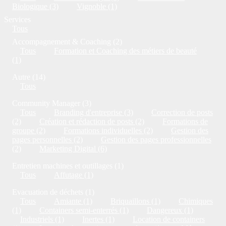
Biologique (3)
Vignoble (1)
Services
Tous
Accompagnement & Coaching (2)
Tous
Formation et Coaching des métiers de beauté
(1)
Autre (14)
Tous
Community Manager (3)
Tous
Branding d'entreprise (3)
Correction de posts
(2)
Création et rédaction de posts (2)
Formations de
groupe (2)
Formations individuelles (2)
Gestion des
pages personnelles (2)
Gestion des pages professionnelles
(2)
Marketing Digital (6)
Entretien machines et outillages (1)
Tous
Affutage (1)
Evacuation de déchets (1)
Tous
Amiante (1)
Briquaillons (1)
Chimiques
(1)
Containers semi-enterrés (1)
Dangereux (1)
Industriels (1)
Inertes (1)
Location de containers