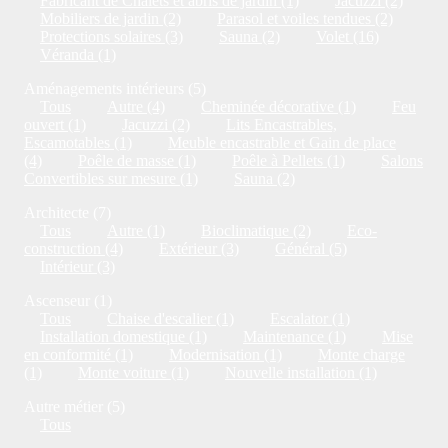
Fabricant de Chalets et abris de jardin (1)
Jacuzzi (2)
Mobiliers de jardin (2)
Parasol et voiles tendues (2)
Protections solaires (3)
Sauna (2)
Volet (16)
Véranda (1)
Aménagements intérieurs (5)
Tous
Autre (4)
Cheminée décorative (1)
Feu
ouvert (1)
Jacuzzi (2)
Lits Encastrables,
Escamotables (1)
Meuble encastrable et Gain de place
(4)
Poêle de masse (1)
Poêle à Pellets (1)
Salons
Convertibles sur mesure (1)
Sauna (2)
Architecte (7)
Tous
Autre (1)
Bioclimatique (2)
Eco-
construction (4)
Extérieur (3)
Général (5)
Intérieur (3)
Ascenseur (1)
Tous
Chaise d'escalier (1)
Escalator (1)
Installation domestique (1)
Maintenance (1)
Mise
en conformité (1)
Modernisation (1)
Monte charge
(1)
Monte voiture (1)
Nouvelle installation (1)
Autre métier (5)
Tous