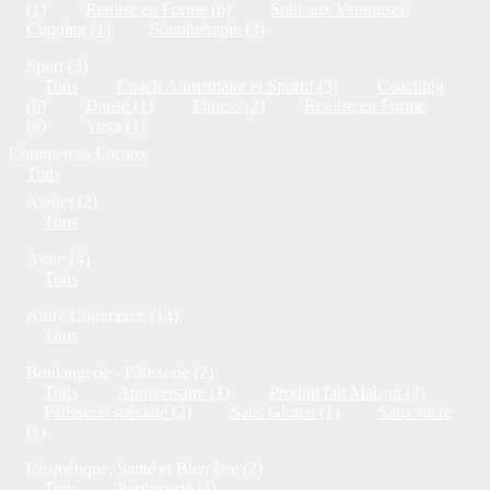
(1)
Remise en Forme (6)
Soin aux Ventouses,
Cupping (1)
Sonothérapie (3)
Sport (3)
Tous
Coach Alimentaire et Sportif (3)
Coaching
(6)
Danse (1)
Fitness (2)
Remise en Forme
(6)
Yoga (1)
Commerces Locaux
Tous
Atelier (2)
Tous
Autre (4)
Tous
Autre Commerce (14)
Tous
Boulangerie - Pâtisserie (2)
Tous
Anniversaire (1)
Produit fait Maison (2)
Pâtisserie spéciale (2)
Sans Gluten (1)
Sans sucre
(1)
Cosmétique, Santé et Bien être (2)
Tous
Parfumerie (1)