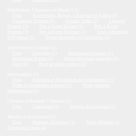
Habilement, Chaussure et Mode (13)
Tous
Accessoires, Bijoux, Chapeaux et Autres (9)
Chaussure Femme (3)
Grande Taille (2)
Lingerie
Femme (3)
Prét à Porter Enfant (3)
Prét à Porter
Femme (7)
Prét à Porter Homme (3)
Sous Vêtements
et Pyjamas (1)
Tenue de Soirée et Cérémonie (2)
Impression et Lettrage (2)
Tous
Covering (1)
Impression Googies (1)
Impression Papier (1)
Impression tous supports (2)
Pose (9)
Pose de papier peint (13)
Informatique (1)
Tous
Entretien et Réparation des ordinateurs (1)
Vente et installation logiciel (1)
Vente matériel
informatique (1)
Librairie et Produits Culturels (2)
Tous
Littérature (1)
Service de Livraison (2)
Meuble et Décoration (5)
Tous
Parfums d'intérieur (1)
Vente Mobilier et
Décoration Neuf (4)