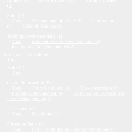
Enfants (2)
Artisans Locaux (1)
Produits Locaux
(3)
Salon (9)
Tous
Aménagement intérieur (2)
Contruction
(4)
Salon du Mariage (2)
Technique événementielle (1)
Tous
Installation matériel événementiel (1)
location matériel événementiel (2)
Formations - Educations
Tous
Autre (4)
Tous
Centre de formation (8)
Tous
Cours Oenologie (1)
Eco-construction (4)
Formation Management (4)
Formation en Leadership et
People Management (3)
Dessinateur (1)
Tous
Sketchnote (1)
Formation Santé (1)
Tous
EFT ( Technique de libération émotionnelle )