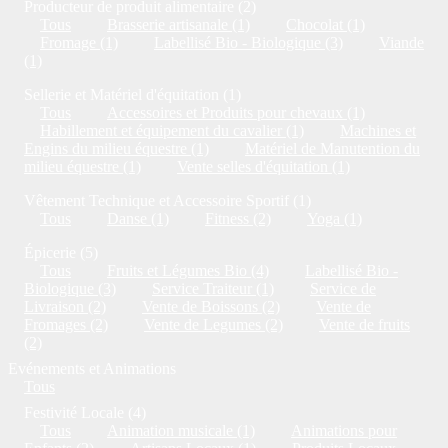
Producteur de produit alimentaire (2)
Tous
Brasserie artisanale (1)
Chocolat (1)
Fromage (1)
Labellisé Bio - Biologique (3)
Viande
(1)
Sellerie et Matériel d'équitation (1)
Tous
Accessoires et Produits pour chevaux (1)
Habillement et équipement du cavalier (1)
Machines et
Engins du milieu équestre (1)
Matériel de Manutention du
milieu équestre (1)
Vente selles d'équitation (1)
Vêtement Technique et Accessoire Sportif (1)
Tous
Danse (1)
Fitness (2)
Yoga (1)
Épicerie (5)
Tous
Fruits et Légumes Bio (4)
Labellisé Bio -
Biologique (3)
Service Traiteur (1)
Service de
Livraison (2)
Vente de Boissons (2)
Vente de
Fromages (2)
Vente de Legumes (2)
Vente de fruits
(2)
Evénements et Animations
Tous
Festivité Locale (4)
Tous
Animation musicale (1)
Animations pour