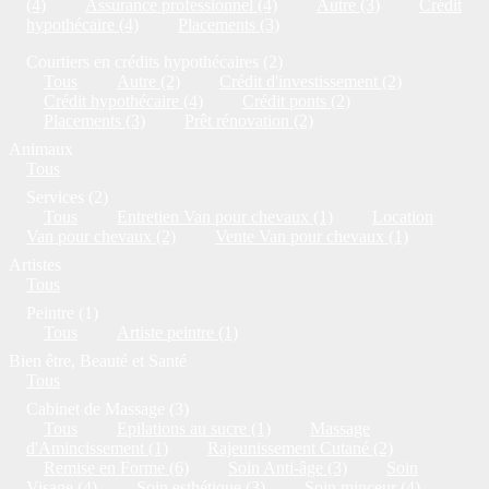
(4)
Assurance professionnel (4)
Autre (3)
Crédit
hypothécaire (4)
Placements (3)
Courtiers en crédits hypothécaires (2)
Tous
Autre (2)
Crédit d'investissement (2)
Crédit hypothécaire (4)
Crédit ponts (2)
Placements (3)
Prêt rénovation (2)
Animaux
Tous
Services (2)
Tous
Entretien Van pour chevaux (1)
Location
Van pour chevaux (2)
Vente Van pour chevaux (1)
Artistes
Tous
Peintre (1)
Tous
Artiste peintre (1)
Bien être, Beauté et Santé
Tous
Cabinet de Massage (3)
Tous
Epilations au sucre (1)
Massage
d'Amincissement (1)
Rajeunissement Cutané (2)
Remise en Forme (6)
Soin Anti-âge (3)
Soin
Visage (4)
Soin esthétique (3)
Soin minceur (4)