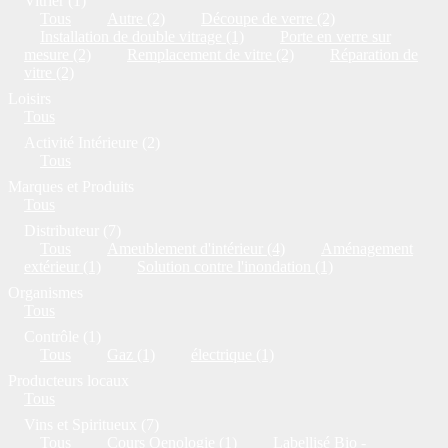
Vitrier (1)
Tous
Autre (2)
Découpe de verre (2)
Installation de double vitrage (1)
Porte en verre sur
mesure (2)
Remplacement de vitre (2)
Réparation de
vitre (2)
Loisirs
Tous
Activité Intérieure (2)
Tous
Marques et Produits
Tous
Distributeur (7)
Tous
Ameublement d'intérieur (4)
Aménagement
extérieur (1)
Solution contre l'inondation (1)
Organismes
Tous
Contrôle (1)
Tous
Gaz (1)
électrique (1)
Producteurs locaux
Tous
Vins et Spiritueux (7)
Tous
Cours Oenologie (1)
Labellisé Bio -