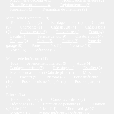
Maçonnerie décorative (5)
Modification intérieure (2)
Nouvelle construction (4)
Rejointoiement (3)
Réparation (3)
Réparation de cheminée (9)
Menuiserie Extérieure (18)
Tous
Autre (7)
Bardage en bois (9)
Carport
(9)
Charpente (1)
Châssis Alu (4)
Châssis bois
(2)
Châssis pvc (16)
Couverture (1)
Ecran (4)
Escalier (7)
Fenêtre de toit (9)
Ossature bois (4)
Pergola (8)
Portail (5)
Porte (13)
Porte de
garage (9)
Portes blindées (1)
Terrasse (10)
Volet (16)
Véranda (9)
Menuiserie Intérieure (11)
Tous
Agencement intérieur (9)
Autre (4)
Bardage intérieur (7)
Dressing (11)
Escalier (8)
Meuble encastrable et Gain de place (4)
Mezzanine
(5)
Placard (9)
Plafond (4)
Porte intérieure
(10)
Pose de cuisine équipée (9)
Pose de parquet
(4)
Peintre (14)
Tous
Autre (6)
Conseils couleurs (7)
Décapage (11)
Entretien de peinture (11)
Finition
spéciale (11)
Intérieur (14)
Micro-sablage (3)
Mortex (16)
Peintre Intérieur - Extérieur (16)