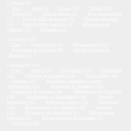
Carreleur (4)
Tous
Autre (3)
Chape (11)
Mortex (16)
Pavage (3)
Pose de faïence (3)
Pose de carrelages
(3)
Pose de dalle de terrasse (3)
Pose de mosaïque
(3)
Pose de pierre naturelle (3)
Rénovation de
carrelage (3)
Réparation (4)
Charpentier (3)
Tous
Ossature bois (4)
Réhaussement (15)
Réparation de cheminée (9)
Tubage Gainage de
cheminée (7)
Chauffagiste (54)
Tous
Autre (15)
Domotique (37)
Dépannage
(22)
Entretien de chaudière (23)
Feu à pellets (16)
Gainage (14)
Installation chaudière à micro-
cogénération (15)
Installation de chaudière (21)
Installation de sanitaire (20)
Maintenance de chaudière
(18)
Modification de l'installation (18)
Nouvelle
installation (32)
Panneaux solaires (35)
Ramonage
(14)
Remplacement de chaudière (18)
Réglage
(13)
Réparation de chaudière (17)
Réparation de
cheminée (9)
Tubage Gainage de cheminée (7)
Ventilation (43)