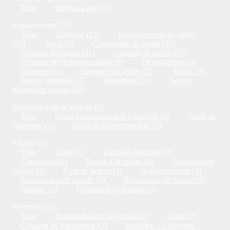
Tous
Habitat Léger (2)
Espaces verts (27)
Tous
Abattage (15)
Aménagement de jardin
(24)
Autre (9)
Conception de jardin (18)
Création de bassin (11)
Création de jardin (17)
Création de jardin aquatique (9)
Dessouchage (8)
Elagage (16)
Entretien de jardin (21)
Etude (9)
Piscine naturelle (7)
Plantation (21)
Service
d'entretien annuel (19)
Evénement de la Maison (2)
Tous
Salon d'aménagement Exterieur (2)
Salon de
l'intérieur (2)
Salon de la construction (2)
Façade (5)
Tous
Autre (1)
Bardage extérieur (2)
Cimentage (5)
Enduit à la chaux (2)
Nettoyage de
façade (4)
Pose de brique (1)
Rejointoiement (3)
Restauration de façade (5)
Rénovation de façade (5)
Sablage (3)
Traitement hydrofuge (2)
Ferronnier (5)
Tous
Automatisation de portail (2)
Autre (2)
Création de ferronnerie (5)
Entretien - Nettoyage -