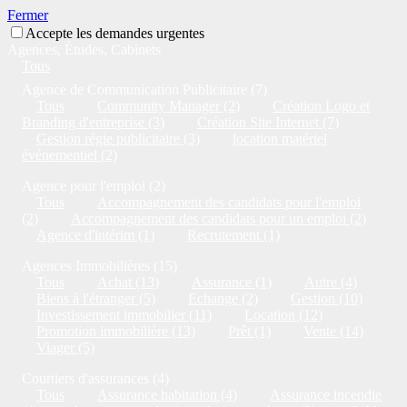
Fermer
Accepte les demandes urgentes
Agences, Études, Cabinets
Tous
Agence de Communication Publicitaire (7)
Tous
Community Manager (2)
Création Logo et
Branding d'entreprise (3)
Création Site Internet (7)
Gestion régie publicitaire (3)
location matériel
événementiel (2)
Agence pour l'emploi (2)
Tous
Accompagnement des candidats pour l'emploi
(2)
Accompagnement des candidats pour un emploi (2)
Agence d'intérim (1)
Recrutement (1)
Agences Immobilières (15)
Tous
Achat (13)
Assurance (1)
Autre (4)
Biens à l'étranger (5)
Echange (2)
Gestion (10)
Investissement immobilier (11)
Location (12)
Promotion immobilière (13)
Prêt (1)
Vente (14)
Viager (5)
Courtiers d'assurances (4)
Tous
Assurance habitation (4)
Assurance incendie