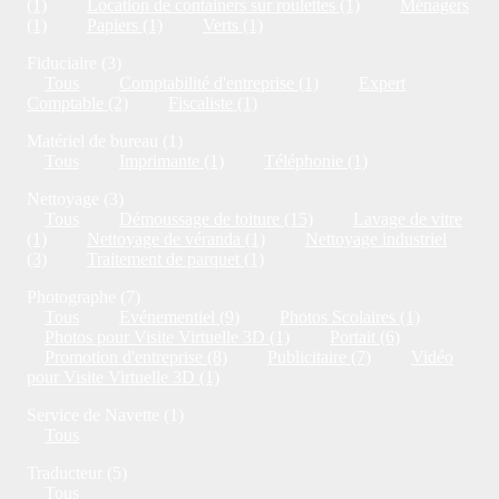
(1)
Location de containers sur roulettes (1)
Ménagers
(1)
Papiers (1)
Verts (1)
Fiduciaire (3)
Tous
Comptabilité d'entreprise (1)
Expert
Comptable (2)
Fiscaliste (1)
Matériel de bureau (1)
Tous
Imprimante (1)
Téléphonie (1)
Nettoyage (3)
Tous
Démoussage de toiture (15)
Lavage de vitre
(1)
Nettoyage de véranda (1)
Nettoyage industriel
(3)
Traitement de parquet (1)
Photographe (7)
Tous
Evénementiel (9)
Photos Scolaires (1)
Photos pour Visite Virtuelle 3D (1)
Portait (6)
Promotion d'entreprise (8)
Publicitaire (7)
Vidéo
pour Visite Virtuelle 3D (1)
Service de Navette (1)
Tous
Traducteur (5)
Tous