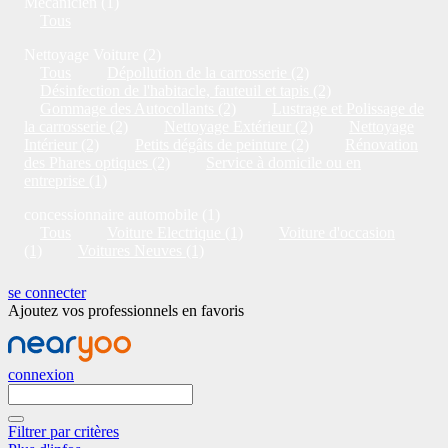
Mécanicien (1)
Tous
Nettoyage Voiture (2)
Tous
Dépollution de la carrosserie (2)
Désinfection de l'habitacle, fauteuil et tapis (2)
Gommage des Autocollants (2)
Lustrage et Polissage de
la carrosserie (2)
Nettoyage Extérieur (2)
Nettoyage
Intérieur (2)
Petits dégâts de peinture (2)
Rénovation
des Phares optiques (2)
Service à domicile ou en
entreprise (1)
concessionnaire automobile (1)
Tous
Voiture Electrique (1)
Voiture d'occasion
(1)
Voitures Neuves (1)
se connecter
Ajoutez vos professionnels en favoris
connexion
Filtrer par critères