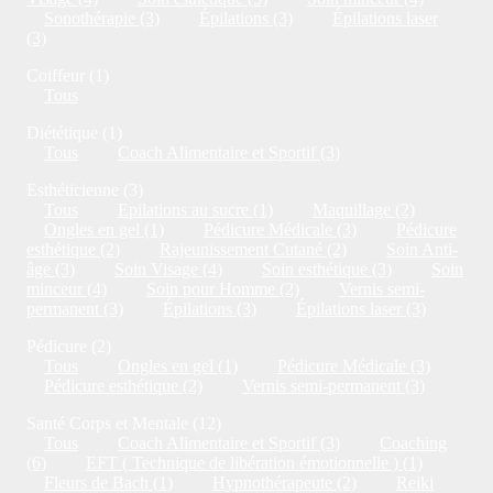
Sonothérapie (3)
Épilations (3)
Épilations laser
(3)
Coiffeur (1)
Tous
Diététique (1)
Tous
Coach Alimentaire et Sportif (3)
Esthéticienne (3)
Tous
Epilations au sucre (1)
Maquillage (2)
Ongles en gel (1)
Pédicure Médicale (3)
Pédicure
esthétique (2)
Rajeunissement Cutané (2)
Soin Anti-
âge (3)
Soin Visage (4)
Soin esthétique (3)
Soin
minceur (4)
Soin pour Homme (2)
Vernis semi-
permanent (3)
Épilations (3)
Épilations laser (3)
Pédicure (2)
Tous
Ongles en gel (1)
Pédicure Médicale (3)
Pédicure esthétique (2)
Vernis semi-permanent (3)
Santé Corps et Mentale (12)
Tous
Coach Alimentaire et Sportif (3)
Coaching
(6)
EFT ( Technique de libération émotionnelle ) (1)
Fleurs de Bach (1)
Hypnothérapeute (2)
Reiki