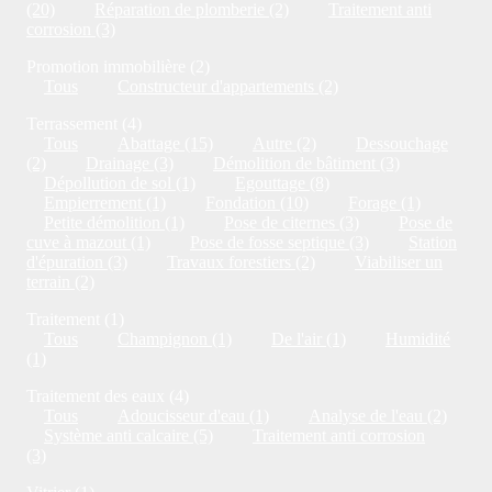
(20)
Réparation de plomberie (2)
Traitement anti
corrosion (3)
Promotion immobilière (2)
Tous
Constructeur d'appartements (2)
Terrassement (4)
Tous
Abattage (15)
Autre (2)
Dessouchage
(2)
Drainage (3)
Démolition de bâtiment (3)
Dépollution de sol (1)
Egouttage (8)
Empierrement (1)
Fondation (10)
Forage (1)
Petite démolition (1)
Pose de citernes (3)
Pose de
cuve à mazout (1)
Pose de fosse septique (3)
Station
d'épuration (3)
Travaux forestiers (2)
Viabiliser un
terrain (2)
Traitement (1)
Tous
Champignon (1)
De l'air (1)
Humidité
(1)
Traitement des eaux (4)
Tous
Adoucisseur d'eau (1)
Analyse de l'eau (2)
Système anti calcaire (5)
Traitement anti corrosion
(3)