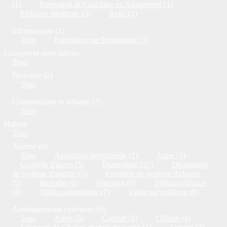
(1)
Formation & Coaching en Allaitement (1)
Pédicure Médicale (3)
Reiki (1)
Informatique (2)
Tous
Formation sur Programme (2)
Groupes et associations
Tous
Bien-être (2)
Tous
Commerçants et artisans (2)
Tous
Habitat
Tous
Alarme (8)
Tous
Assistance personnelle (2)
Autre (3)
Contrôle d'accès (5)
Domotique (37)
Dépannage
de système d'alarme (5)
Entretien de système d'alarme
(5)
Incendie (5)
Intrusion (6)
Télésurveillance
(4)
Vidéo parlophonie (7)
Vidéo surveillance (8)
Aménagements extérieurs (9)
Tous
Autre (5)
Carport (9)
Clôture (4)