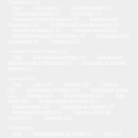
Climatisation (4)
Tous
Cave à vin (1)
Chambres froides (1)
Cuisines industrielles (1)
Domotique (37)
Dépannage d'une climatisation (3)
Entretien d'une
climatisation (4)
Modification d'une climatisation (4)
Nouvelle installation (32)
Panneaux solaires (35)
Remplacement d'une climatisation (4)
Réparation d'une
climatisation (4)
Ventilation (43)
Commerce Secteur Habitat (9)
Tous
Marchand de matériaux (3)
Marchand de
matériaux Bois et Menuiserie (3)
Marchands de matériel
jardinage (2)
Couvreur (25)
Tous
Autre (15)
Bardage (19)
Chéneau
(18)
Démoussage de toiture (15)
Entretien de toiture
(22)
Isolation (19)
Nouvelle toiture (21)
Plate-
forme (20)
Remplacement de toiture (22)
Réhaussement (15)
Réparation de cheminée (9)
Réparation de toiture (21)
Tubage Gainage de
cheminée (7)
Zinguerie (21)
Cuisiniste (6)
Tous
Agrandissement de cuisine (6)
Autre (2)