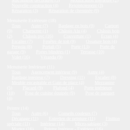
Maçonnerie décorative (5)
Modification intérieure (2)
Nouvelle construction (4)
Rejointoiement (3)
Réparation (3)
Réparation de cheminée (9)
Menuiserie Extérieure (18)
Tous
Autre (7)
Bardage en bois (9)
Carport
(9)
Charpente (1)
Châssis Alu (4)
Châssis bois
(2)
Châssis pvc (16)
Couverture (1)
Ecran (4)
Escalier (7)
Fenêtre de toit (9)
Ossature bois (4)
Pergola (8)
Portail (5)
Porte (13)
Porte de
garage (9)
Portes blindées (1)
Terrasse (10)
Volet (16)
Véranda (9)
Menuiserie Intérieure (11)
Tous
Agencement intérieur (9)
Autre (4)
Bardage intérieur (7)
Dressing (11)
Escalier (8)
Meuble encastrable et Gain de place (4)
Mezzanine
(5)
Placard (9)
Plafond (4)
Porte intérieure
(10)
Pose de cuisine équipée (9)
Pose de parquet
(4)
Peintre (14)
Tous
Autre (6)
Conseils couleurs (7)
Décapage (11)
Entretien de peinture (11)
Finition
spéciale (11)
Intérieur (14)
Micro-sablage (3)
Mortex (16)
Peintre Intérieur - Extérieur (16)