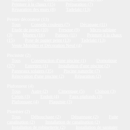
Peinture à la chaux (15)
Préparation (7)
Réparation des murs (8)
Tadelakt (13)
Peintre décorateur (13)
Tous
Conseils couleurs (7)
Décapage (11)
Etude de projet (10)
Fresque (9)
Micro-sablage
(3)
Mortex (16)
Patines (11)
Peinture à la chaux
(15)
Pose de papier peint (13)
Tadelakt (13)
Vente Mobilier et Décoration Neuf (4)
Pisciniste (2)
Tous
Construction d'une piscine (1)
Domotique
(37)
Entretien (1)
Installation d'une piscine (2)
Panneaux solaires (35)
Piscine naturelle (7)
Rénovation d'une piscine (2)
Réparation (2)
Plafonneur (4)
Tous
Autre (2)
Cimentage (5)
Cloison (3)
Crépis (3)
Enduit (4)
Faux-plafonds (3)
Plafonnage (4)
Plaquiste (3)
Plombier (2)
Tous
Débouchage (2)
Dépannage (2)
Fuite
canalisation (2)
Installation de canalisation (2)
Installation de robinetterie (2)
Installation de sanitaire