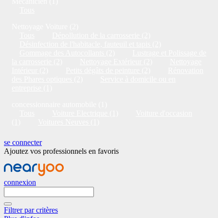
Mécanicien (1)
Tous
Nettoyage Voiture (2)
Tous
Dépollution de la carrosserie (2)
Désinfection de l'habitacle, fauteuil et tapis (2)
Gommage des Autocollants (2)
Lustrage et Polissage de
la carrosserie (2)
Nettoyage Extérieur (2)
Nettoyage
Intérieur (2)
Petits dégâts de peinture (2)
Rénovation
des Phares optiques (2)
Service à domicile ou en
entreprise (1)
concessionnaire automobile (1)
Tous
Voiture Electrique (1)
Voiture d'occasion
(1)
Voitures Neuves (1)
se connecter
Ajoutez vos professionnels en favoris
connexion
Filtrer par critères