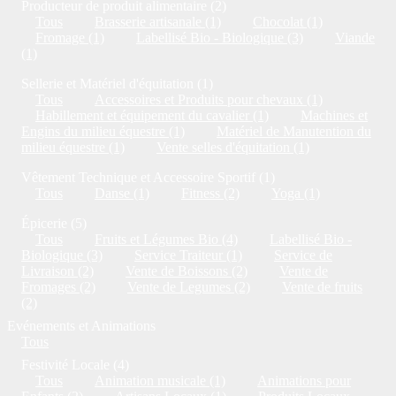
Producteur de produit alimentaire (2)
Tous
Brasserie artisanale (1)
Chocolat (1)
Fromage (1)
Labellisé Bio - Biologique (3)
Viande
(1)
Sellerie et Matériel d'équitation (1)
Tous
Accessoires et Produits pour chevaux (1)
Habillement et équipement du cavalier (1)
Machines et
Engins du milieu équestre (1)
Matériel de Manutention du
milieu équestre (1)
Vente selles d'équitation (1)
Vêtement Technique et Accessoire Sportif (1)
Tous
Danse (1)
Fitness (2)
Yoga (1)
Épicerie (5)
Tous
Fruits et Légumes Bio (4)
Labellisé Bio -
Biologique (3)
Service Traiteur (1)
Service de
Livraison (2)
Vente de Boissons (2)
Vente de
Fromages (2)
Vente de Legumes (2)
Vente de fruits
(2)
Evénements et Animations
Tous
Festivité Locale (4)
Tous
Animation musicale (1)
Animations pour