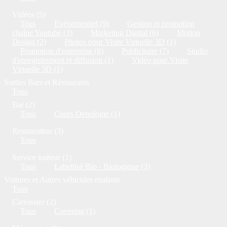
Vidéos (5)
Tous
Evénementiel (9)
Gestion et promotion
chaîne Youtube (3)
Marketing Digital (6)
Motion
Design (2)
Photos pour Visite Virtuelle 3D (1)
Promotion d'entreprise (8)
Publicitaire (7)
Studio
d'enregistrement et diffusion (1)
Vidéo pour Visite
Virtuelle 3D (1)
Sorties Bars et Réstaurants
Tous
Bar (2)
Tous
Cours Oenologie (1)
Restauration (3)
Tous
Service traiteur (1)
Tous
Labellisé Bio - Biologique (3)
Voitures et Autres véhicules roulants
Tous
Carrossier (2)
Tous
Covering (1)