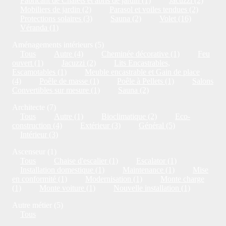
Fabricant de Chalets et abris de jardin (1)
Jacuzzi (2)
Mobiliers de jardin (2)
Parasol et voiles tendues (2)
Protections solaires (3)
Sauna (2)
Volet (16)
Véranda (1)
Aménagements intérieurs (5)
Tous
Autre (4)
Cheminée décorative (1)
Feu
ouvert (1)
Jacuzzi (2)
Lits Encastrables,
Escamotables (1)
Meuble encastrable et Gain de place
(4)
Poêle de masse (1)
Poêle à Pellets (1)
Salons
Convertibles sur mesure (1)
Sauna (2)
Architecte (7)
Tous
Autre (1)
Bioclimatique (2)
Eco-
construction (4)
Extérieur (3)
Général (5)
Intérieur (3)
Ascenseur (1)
Tous
Chaise d'escalier (1)
Escalator (1)
Installation domestique (1)
Maintenance (1)
Mise
en conformité (1)
Modernisation (1)
Monte charge
(1)
Monte voiture (1)
Nouvelle installation (1)
Autre métier (5)
Tous