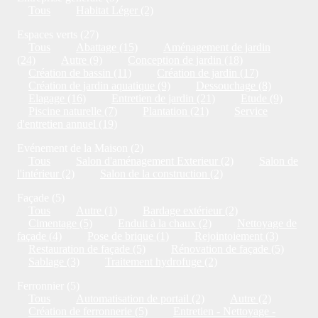
Tous
Habitat Léger (2)
Espaces verts (27)
Tous
Abattage (15)
Aménagement de jardin
(24)
Autre (9)
Conception de jardin (18)
Création de bassin (11)
Création de jardin (17)
Création de jardin aquatique (9)
Dessouchage (8)
Elagage (16)
Entretien de jardin (21)
Etude (9)
Piscine naturelle (7)
Plantation (21)
Service
d'entretien annuel (19)
Evénement de la Maison (2)
Tous
Salon d'aménagement Exterieur (2)
Salon de
l'intérieur (2)
Salon de la construction (2)
Façade (5)
Tous
Autre (1)
Bardage extérieur (2)
Cimentage (5)
Enduit à la chaux (2)
Nettoyage de
façade (4)
Pose de brique (1)
Rejointoiement (3)
Restauration de façade (5)
Rénovation de façade (5)
Sablage (3)
Traitement hydrofuge (2)
Ferronnier (5)
Tous
Automatisation de portail (2)
Autre (2)
Création de ferronnerie (5)
Entretien - Nettoyage -