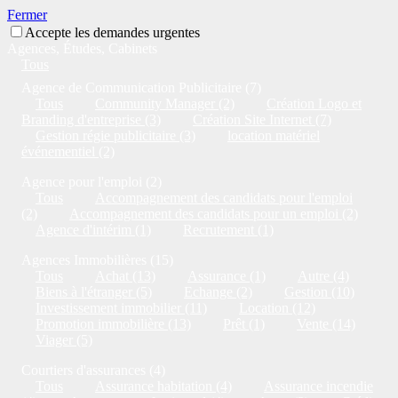
Fermer
Accepte les demandes urgentes
Agences, Études, Cabinets
Tous
Agence de Communication Publicitaire (7)
Tous
Community Manager (2)
Création Logo et
Branding d'entreprise (3)
Création Site Internet (7)
Gestion régie publicitaire (3)
location matériel
événementiel (2)
Agence pour l'emploi (2)
Tous
Accompagnement des candidats pour l'emploi
(2)
Accompagnement des candidats pour un emploi (2)
Agence d'intérim (1)
Recrutement (1)
Agences Immobilières (15)
Tous
Achat (13)
Assurance (1)
Autre (4)
Biens à l'étranger (5)
Echange (2)
Gestion (10)
Investissement immobilier (11)
Location (12)
Promotion immobilière (13)
Prêt (1)
Vente (14)
Viager (5)
Courtiers d'assurances (4)
Tous
Assurance habitation (4)
Assurance incendie