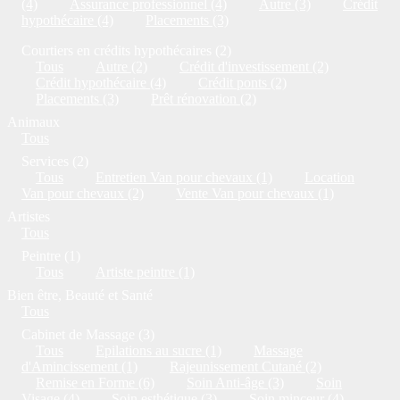
(4)
Assurance professionnel (4)
Autre (3)
Crédit
hypothécaire (4)
Placements (3)
Courtiers en crédits hypothécaires (2)
Tous
Autre (2)
Crédit d'investissement (2)
Crédit hypothécaire (4)
Crédit ponts (2)
Placements (3)
Prêt rénovation (2)
Animaux
Tous
Services (2)
Tous
Entretien Van pour chevaux (1)
Location
Van pour chevaux (2)
Vente Van pour chevaux (1)
Artistes
Tous
Peintre (1)
Tous
Artiste peintre (1)
Bien être, Beauté et Santé
Tous
Cabinet de Massage (3)
Tous
Epilations au sucre (1)
Massage
d'Amincissement (1)
Rajeunissement Cutané (2)
Remise en Forme (6)
Soin Anti-âge (3)
Soin
Visage (4)
Soin esthétique (3)
Soin minceur (4)