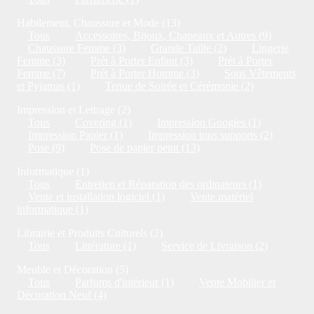
Habilement, Chaussure et Mode (13)
Tous
Accessoires, Bijoux, Chapeaux et Autres (9)
Chaussure Femme (3)
Grande Taille (2)
Lingerie
Femme (3)
Prét à Porter Enfant (3)
Prét à Porter
Femme (7)
Prét à Porter Homme (3)
Sous Vêtements
et Pyjamas (1)
Tenue de Soirée et Cérémonie (2)
Impression et Lettrage (2)
Tous
Covering (1)
Impression Googies (1)
Impression Papier (1)
Impression tous supports (2)
Pose (9)
Pose de papier peint (13)
Informatique (1)
Tous
Entretien et Réparation des ordinateurs (1)
Vente et installation logiciel (1)
Vente matériel
informatique (1)
Librairie et Produits Culturels (2)
Tous
Littérature (1)
Service de Livraison (2)
Meuble et Décoration (5)
Tous
Parfums d'intérieur (1)
Vente Mobilier et
Décoration Neuf (4)