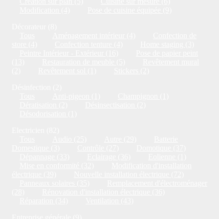
Création sur plan (5)
Cuisine sur mesure (6)
Modification (4)
Pose de cuisine équipée (9)
Décorateur (8)
Tous
Aménagement intérieur (4)
Confection de
store (4)
Confection tenture (4)
Home staging (3)
Peintre Intérieur - Extérieur (16)
Pose de papier peint
(13)
Restauration de meuble (5)
Revêtement mural
(2)
Revêtement sol (1)
Stickers (2)
Désinfection (2)
Tous
Anti-pigeon (1)
Champignon (1)
Dératisation (2)
Désinsectisation (2)
Désodorisation (1)
Electricien (82)
Tous
Audio (25)
Autre (29)
Batterie
Domestique (3)
Contrôle (27)
Domotique (37)
Dépannage (33)
Eclairage (36)
Eolienne (1)
Mise en conformité (32)
Modification d'installation
électrique (39)
Nouvelle installation électrique (72)
Panneaux solaires (35)
Remplacement d'électroménager
(28)
Rénovation d'installation électrique (36)
Réparation (34)
Ventilation (43)
Entreprise générale (9)