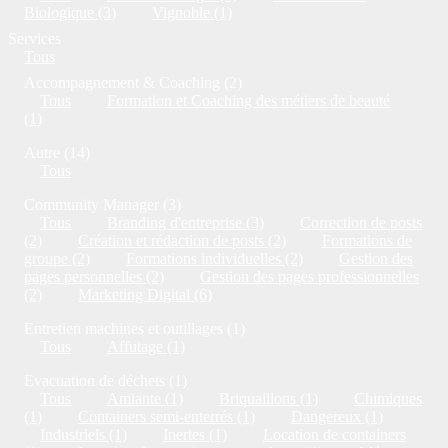
Biologique (3)
Vignoble (1)
Services
Tous
Accompagnement & Coaching (2)
Tous
Formation et Coaching des métiers de beauté
(1)
Autre (14)
Tous
Community Manager (3)
Tous
Branding d'entreprise (3)
Correction de posts
(2)
Création et rédaction de posts (2)
Formations de
groupe (2)
Formations individuelles (2)
Gestion des
pages personnelles (2)
Gestion des pages professionnelles
(2)
Marketing Digital (6)
Entretien machines et outillages (1)
Tous
Affutage (1)
Evacuation de déchets (1)
Tous
Amiante (1)
Briquaillons (1)
Chimiques
(1)
Containers semi-enterrés (1)
Dangereux (1)
Industriels (1)
Inertes (1)
Location de containers