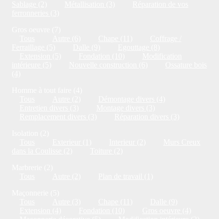
Sablage (2)
Métallisation (3)
Réparation de vos
ferronneries (3)
Gros oeuvre (7)
Tous
Autre (6)
Chape (11)
Coffrage /
Ferraillage (5)
Dalle (9)
Egouttage (8)
Extension (5)
Fondation (10)
Modification
intérieure (5)
Nouvelle construction (6)
Ossature bois
(4)
Homme à tout faire (4)
Tous
Autre (2)
Démontage divers (4)
Entretien divers (3)
Montage divers (3)
Remplacement divers (3)
Réparation divers (3)
Isolation (2)
Tous
Exterieur (1)
Interieur (2)
Murs Creux
dans la Coulisse (2)
Toiture (2)
Marbrerie (2)
Tous
Autre (2)
Plan de travail (1)
Maçonnerie (5)
Tous
Autre (3)
Chape (11)
Dalle (9)
Extension (4)
Fondation (10)
Gros oeuvre (4)