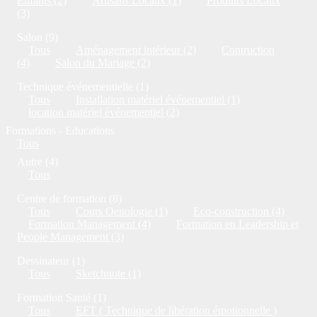
Enfants (2)
Artisans Locaux (1)
Produits Locaux
(3)
Salon (9)
Tous
Aménagement intérieur (2)
Contruction
(4)
Salon du Mariage (2)
Technique événementielle (1)
Tous
Installation matériel événementiel (1)
location matériel événementiel (2)
Formations - Educations
Tous
Autre (4)
Tous
Centre de formation (8)
Tous
Cours Oenologie (1)
Eco-construction (4)
Formation Management (4)
Formation en Leadership et
People Management (3)
Dessinateur (1)
Tous
Sketchnote (1)
Formation Santé (1)
Tous
EFT ( Technique de libération émotionnelle )