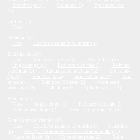
Sonothérapie (3)
Épilations (3)
Épilations laser
(3)
Coiffeur (1)
Tous
Diététique (1)
Tous
Coach Alimentaire et Sportif (3)
Esthéticienne (3)
Tous
Epilations au sucre (1)
Maquillage (2)
Ongles en gel (1)
Pédicure Médicale (3)
Pédicure
esthétique (2)
Rajeunissement Cutané (2)
Soin Anti-
âge (3)
Soin Visage (4)
Soin esthétique (3)
Soin
minceur (4)
Soin pour Homme (2)
Vernis semi-
permanent (3)
Épilations (3)
Épilations laser (3)
Pédicure (2)
Tous
Ongles en gel (1)
Pédicure Médicale (3)
Pédicure esthétique (2)
Vernis semi-permanent (3)
Santé Corps et Mentale (12)
Tous
Coach Alimentaire et Sportif (3)
Coaching
(6)
EFT ( Technique de libération émotionnelle ) (1)
Fleurs de Bach (1)
Hypnothérapeute (2)
Reiki