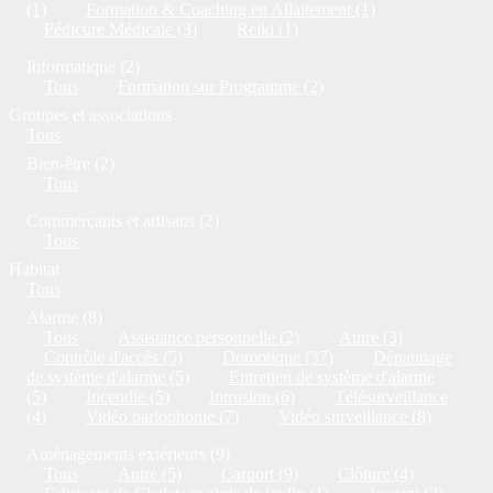
(1)
Formation & Coaching en Allaitement (1)
Pédicure Médicale (3)
Reiki (1)
Informatique (2)
Tous
Formation sur Programme (2)
Groupes et associations
Tous
Bien-être (2)
Tous
Commerçants et artisans (2)
Tous
Habitat
Tous
Alarme (8)
Tous
Assistance personnelle (2)
Autre (3)
Contrôle d'accès (5)
Domotique (37)
Dépannage
de système d'alarme (5)
Entretien de système d'alarme
(5)
Incendie (5)
Intrusion (6)
Télésurveillance
(4)
Vidéo parlophonie (7)
Vidéo surveillance (8)
Aménagements extérieurs (9)
Tous
Autre (5)
Carport (9)
Clôture (4)