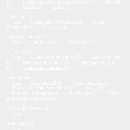
(1)
Location de containers sur roulettes (1)
Ménagers
(1)
Papiers (1)
Verts (1)
Fiduciaire (3)
Tous
Comptabilité d'entreprise (1)
Expert
Comptable (2)
Fiscaliste (1)
Matériel de bureau (1)
Tous
Imprimante (1)
Téléphonie (1)
Nettoyage (3)
Tous
Démoussage de toiture (15)
Lavage de vitre
(1)
Nettoyage de véranda (1)
Nettoyage industriel
(3)
Traitement de parquet (1)
Photographe (7)
Tous
Evénementiel (9)
Photos Scolaires (1)
Photos pour Visite Virtuelle 3D (1)
Portait (6)
Promotion d'entreprise (8)
Publicitaire (7)
Vidéo
pour Visite Virtuelle 3D (1)
Service de Navette (1)
Tous
Traducteur (5)
Tous