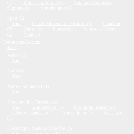
(1)
Remise en Forme (6)
Soin aux Ventouses,
Cupping (1)
Sonothérapie (3)
Sport (3)
Tous
Coach Alimentaire et Sportif (3)
Coaching
(6)
Danse (1)
Fitness (2)
Remise en Forme
(6)
Yoga (1)
Commerces Locaux
Tous
Atelier (2)
Tous
Autre (4)
Tous
Autre Commerce (14)
Tous
Boulangerie - Pâtisserie (2)
Tous
Anniversaire (1)
Produit fait Maison (2)
Pâtisserie spéciale (2)
Sans Gluten (1)
Sans sucre
(1)
Cosmétique, Santé et Bien être (2)
Tous
Parfumerie (1)