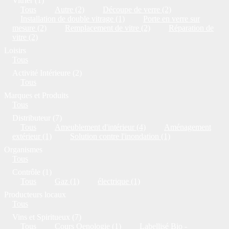
Vitrier (1)
Tous
Autre (2)
Découpe de verre (2)
Installation de double vitrage (1)
Porte en verre sur
mesure (2)
Remplacement de vitre (2)
Réparation de
vitre (2)
Loisirs
Tous
Activité Intérieure (2)
Tous
Marques et Produits
Tous
Distributeur (7)
Tous
Ameublement d'intérieur (4)
Aménagement
extérieur (1)
Solution contre l'inondation (1)
Organismes
Tous
Contrôle (1)
Tous
Gaz (1)
électrique (1)
Producteurs locaux
Tous
Vins et Spiritueux (7)
Tous
Cours Oenologie (1)
Labellisé Bio -