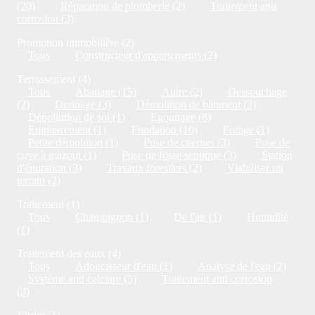
(20)
Réparation de plomberie (2)
Traitement anti
corrosion (3)
Promotion immobilière (2)
Tous
Constructeur d'appartements (2)
Terrassement (4)
Tous
Abattage (15)
Autre (2)
Dessouchage
(2)
Drainage (3)
Démolition de bâtiment (3)
Dépollution de sol (1)
Egouttage (8)
Empierrement (1)
Fondation (10)
Forage (1)
Petite démolition (1)
Pose de citernes (3)
Pose de
cuve à mazout (1)
Pose de fosse septique (3)
Station
d'épuration (3)
Travaux forestiers (2)
Viabiliser un
terrain (2)
Traitement (1)
Tous
Champignon (1)
De l'air (1)
Humidité
(1)
Traitement des eaux (4)
Tous
Adoucisseur d'eau (1)
Analyse de l'eau (2)
Système anti calcaire (5)
Traitement anti corrosion
(3)