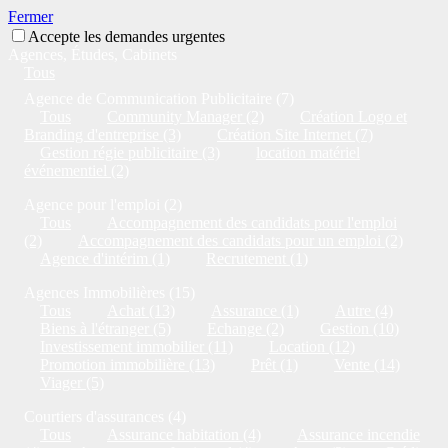
Fermer
Accepte les demandes urgentes
Agences, Études, Cabinets
Tous
Agence de Communication Publicitaire (7)
Tous
Community Manager (2)
Création Logo et
Branding d'entreprise (3)
Création Site Internet (7)
Gestion régie publicitaire (3)
location matériel
événementiel (2)
Agence pour l'emploi (2)
Tous
Accompagnement des candidats pour l'emploi
(2)
Accompagnement des candidats pour un emploi (2)
Agence d'intérim (1)
Recrutement (1)
Agences Immobilières (15)
Tous
Achat (13)
Assurance (1)
Autre (4)
Biens à l'étranger (5)
Echange (2)
Gestion (10)
Investissement immobilier (11)
Location (12)
Promotion immobilière (13)
Prêt (1)
Vente (14)
Viager (5)
Courtiers d'assurances (4)
Tous
Assurance habitation (4)
Assurance incendie