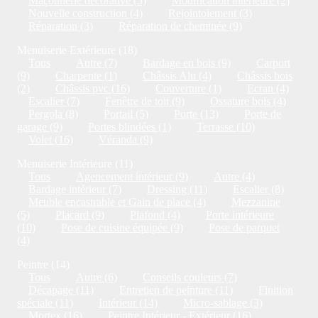
Maçonnerie décorative (5)
Modification intérieure (2)
Nouvelle construction (4)
Rejointoiement (3)
Réparation (3)
Réparation de cheminée (9)
Menuiserie Extérieure (18)
Tous
Autre (7)
Bardage en bois (9)
Carport
(9)
Charpente (1)
Châssis Alu (4)
Châssis bois
(2)
Châssis pvc (16)
Couverture (1)
Ecran (4)
Escalier (7)
Fenêtre de toit (9)
Ossature bois (4)
Pergola (8)
Portail (5)
Porte (13)
Porte de
garage (9)
Portes blindées (1)
Terrasse (10)
Volet (16)
Véranda (9)
Menuiserie Intérieure (11)
Tous
Agencement intérieur (9)
Autre (4)
Bardage intérieur (7)
Dressing (11)
Escalier (8)
Meuble encastrable et Gain de place (4)
Mezzanine
(5)
Placard (9)
Plafond (4)
Porte intérieure
(10)
Pose de cuisine équipée (9)
Pose de parquet
(4)
Peintre (14)
Tous
Autre (6)
Conseils couleurs (7)
Décapage (11)
Entretien de peinture (11)
Finition
spéciale (11)
Intérieur (14)
Micro-sablage (3)
Mortex (16)
Peintre Intérieur - Extérieur (16)