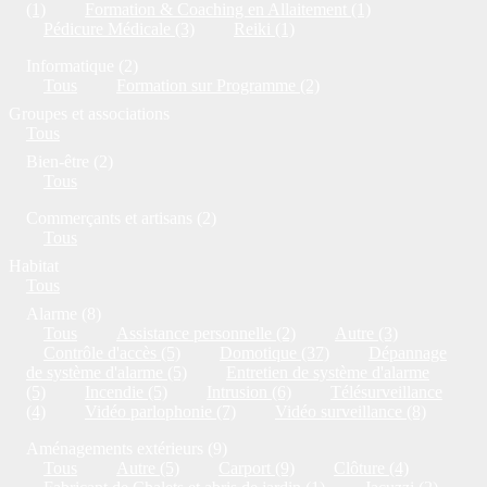
(1)
Formation & Coaching en Allaitement (1)
Pédicure Médicale (3)
Reiki (1)
Informatique (2)
Tous
Formation sur Programme (2)
Groupes et associations
Tous
Bien-être (2)
Tous
Commerçants et artisans (2)
Tous
Habitat
Tous
Alarme (8)
Tous
Assistance personnelle (2)
Autre (3)
Contrôle d'accès (5)
Domotique (37)
Dépannage
de système d'alarme (5)
Entretien de système d'alarme
(5)
Incendie (5)
Intrusion (6)
Télésurveillance
(4)
Vidéo parlophonie (7)
Vidéo surveillance (8)
Aménagements extérieurs (9)
Tous
Autre (5)
Carport (9)
Clôture (4)