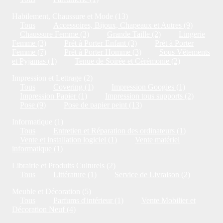
Habilement, Chaussure et Mode (13)
Tous
Accessoires, Bijoux, Chapeaux et Autres (9)
Chaussure Femme (3)
Grande Taille (2)
Lingerie
Femme (3)
Prét à Porter Enfant (3)
Prét à Porter
Femme (7)
Prét à Porter Homme (3)
Sous Vêtements
et Pyjamas (1)
Tenue de Soirée et Cérémonie (2)
Impression et Lettrage (2)
Tous
Covering (1)
Impression Googies (1)
Impression Papier (1)
Impression tous supports (2)
Pose (9)
Pose de papier peint (13)
Informatique (1)
Tous
Entretien et Réparation des ordinateurs (1)
Vente et installation logiciel (1)
Vente matériel
informatique (1)
Librairie et Produits Culturels (2)
Tous
Littérature (1)
Service de Livraison (2)
Meuble et Décoration (5)
Tous
Parfums d'intérieur (1)
Vente Mobilier et
Décoration Neuf (4)