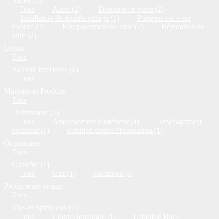
Vitrier (1)
Tous
Autre (2)
Découpe de verre (2)
Installation de double vitrage (1)
Porte en verre sur
mesure (2)
Remplacement de vitre (2)
Réparation de
vitre (2)
Loisirs
Tous
Activité Intérieure (2)
Tous
Marques et Produits
Tous
Distributeur (7)
Tous
Ameublement d'intérieur (4)
Aménagement
extérieur (1)
Solution contre l'inondation (1)
Organismes
Tous
Contrôle (1)
Tous
Gaz (1)
électrique (1)
Producteurs locaux
Tous
Vins et Spiritueux (7)
Tous
Cours Oenologie (1)
Labellisé Bio -