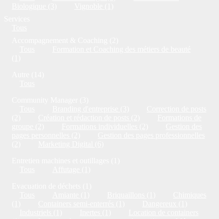
Biologique (3)
Vignoble (1)
Services
Tous
Accompagnement & Coaching (2)
Tous
Formation et Coaching des métiers de beauté
(1)
Autre (14)
Tous
Community Manager (3)
Tous
Branding d'entreprise (3)
Correction de posts
(2)
Création et rédaction de posts (2)
Formations de
groupe (2)
Formations individuelles (2)
Gestion des
pages personnelles (2)
Gestion des pages professionnelles
(2)
Marketing Digital (6)
Entretien machines et outillages (1)
Tous
Affutage (1)
Evacuation de déchets (1)
Tous
Amiante (1)
Briquaillons (1)
Chimiques
(1)
Containers semi-enterrés (1)
Dangereux (1)
Industriels (1)
Inertes (1)
Location de containers