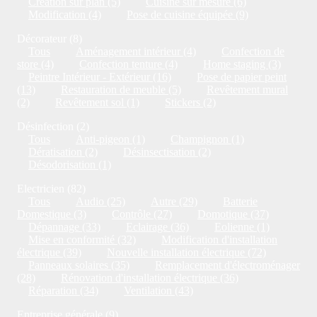
Création sur plan (5)
Cuisine sur mesure (6)
Modification (4)
Pose de cuisine équipée (9)
Décorateur (8)
Tous
Aménagement intérieur (4)
Confection de
store (4)
Confection tenture (4)
Home staging (3)
Peintre Intérieur - Extérieur (16)
Pose de papier peint
(13)
Restauration de meuble (5)
Revêtement mural
(2)
Revêtement sol (1)
Stickers (2)
Désinfection (2)
Tous
Anti-pigeon (1)
Champignon (1)
Dératisation (2)
Désinsectisation (2)
Désodorisation (1)
Electricien (82)
Tous
Audio (25)
Autre (29)
Batterie
Domestique (3)
Contrôle (27)
Domotique (37)
Dépannage (33)
Eclairage (36)
Eolienne (1)
Mise en conformité (32)
Modification d'installation
électrique (39)
Nouvelle installation électrique (72)
Panneaux solaires (35)
Remplacement d'électroménager
(28)
Rénovation d'installation électrique (36)
Réparation (34)
Ventilation (43)
Entreprise générale (9)