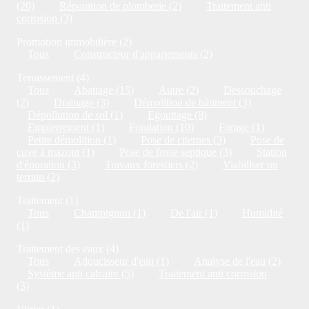
(20)
Réparation de plomberie (2)
Traitement anti
corrosion (3)
Promotion immobilière (2)
Tous
Constructeur d'appartements (2)
Terrassement (4)
Tous
Abattage (15)
Autre (2)
Dessouchage
(2)
Drainage (3)
Démolition de bâtiment (3)
Dépollution de sol (1)
Egouttage (8)
Empierrement (1)
Fondation (10)
Forage (1)
Petite démolition (1)
Pose de citernes (3)
Pose de
cuve à mazout (1)
Pose de fosse septique (3)
Station
d'épuration (3)
Travaux forestiers (2)
Viabiliser un
terrain (2)
Traitement (1)
Tous
Champignon (1)
De l'air (1)
Humidité
(1)
Traitement des eaux (4)
Tous
Adoucisseur d'eau (1)
Analyse de l'eau (2)
Système anti calcaire (5)
Traitement anti corrosion
(3)