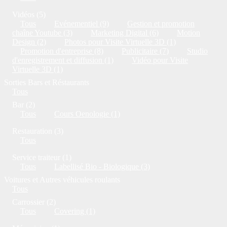
Vidéos (5)
Tous
Evénementiel (9)
Gestion et promotion
chaîne Youtube (3)
Marketing Digital (6)
Motion
Design (2)
Photos pour Visite Virtuelle 3D (1)
Promotion d'entreprise (8)
Publicitaire (7)
Studio
d'enregistrement et diffusion (1)
Vidéo pour Visite
Virtuelle 3D (1)
Sorties Bars et Réstaurants
Tous
Bar (2)
Tous
Cours Oenologie (1)
Restauration (3)
Tous
Service traiteur (1)
Tous
Labellisé Bio - Biologique (3)
Voitures et Autres véhicules roulants
Tous
Carrossier (2)
Tous
Covering (1)