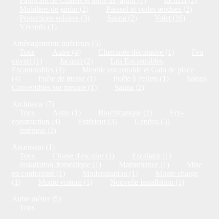
Fabricant de Chalets et abris de jardin (1)
Jacuzzi (2)
Mobiliers de jardin (2)
Parasol et voiles tendues (2)
Protections solaires (3)
Sauna (2)
Volet (16)
Véranda (1)
Aménagements intérieurs (5)
Tous
Autre (4)
Cheminée décorative (1)
Feu
ouvert (1)
Jacuzzi (2)
Lits Encastrables,
Escamotables (1)
Meuble encastrable et Gain de place
(4)
Poêle de masse (1)
Poêle à Pellets (1)
Salons
Convertibles sur mesure (1)
Sauna (2)
Architecte (7)
Tous
Autre (1)
Bioclimatique (2)
Eco-
construction (4)
Extérieur (3)
Général (5)
Intérieur (3)
Ascenseur (1)
Tous
Chaise d'escalier (1)
Escalator (1)
Installation domestique (1)
Maintenance (1)
Mise
en conformité (1)
Modernisation (1)
Monte charge
(1)
Monte voiture (1)
Nouvelle installation (1)
Autre métier (5)
Tous