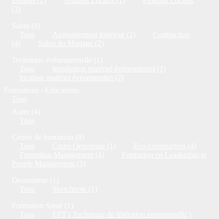
Enfants (2)
Artisans Locaux (1)
Produits Locaux
(3)
Salon (9)
Tous
Aménagement intérieur (2)
Contruction
(4)
Salon du Mariage (2)
Technique événementielle (1)
Tous
Installation matériel événementiel (1)
location matériel événementiel (2)
Formations - Educations
Tous
Autre (4)
Tous
Centre de formation (8)
Tous
Cours Oenologie (1)
Eco-construction (4)
Formation Management (4)
Formation en Leadership et
People Management (3)
Dessinateur (1)
Tous
Sketchnote (1)
Formation Santé (1)
Tous
EFT ( Technique de libération émotionnelle )