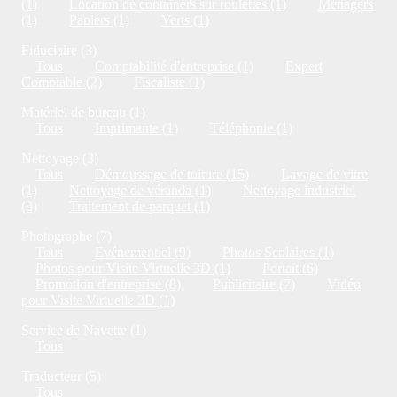
(1)
Location de containers sur roulettes (1)
Ménagers
(1)
Papiers (1)
Verts (1)
Fiduciaire (3)
Tous
Comptabilité d'entreprise (1)
Expert
Comptable (2)
Fiscaliste (1)
Matériel de bureau (1)
Tous
Imprimante (1)
Téléphonie (1)
Nettoyage (3)
Tous
Démoussage de toiture (15)
Lavage de vitre
(1)
Nettoyage de véranda (1)
Nettoyage industriel
(3)
Traitement de parquet (1)
Photographe (7)
Tous
Evénementiel (9)
Photos Scolaires (1)
Photos pour Visite Virtuelle 3D (1)
Portait (6)
Promotion d'entreprise (8)
Publicitaire (7)
Vidéo
pour Visite Virtuelle 3D (1)
Service de Navette (1)
Tous
Traducteur (5)
Tous