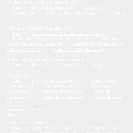
Producteur de produit alimentaire (2)
Tous
Brasserie artisanale (1)
Chocolat (1)
Fromage (1)
Labellisé Bio - Biologique (3)
Viande
(1)
Sellerie et Matériel d'équitation (1)
Tous
Accessoires et Produits pour chevaux (1)
Habillement et équipement du cavalier (1)
Machines et
Engins du milieu équestre (1)
Matériel de Manutention du
milieu équestre (1)
Vente selles d'équitation (1)
Vêtement Technique et Accessoire Sportif (1)
Tous
Danse (1)
Fitness (2)
Yoga (1)
Épicerie (5)
Tous
Fruits et Légumes Bio (4)
Labellisé Bio -
Biologique (3)
Service Traiteur (1)
Service de
Livraison (2)
Vente de Boissons (2)
Vente de
Fromages (2)
Vente de Legumes (2)
Vente de fruits
(2)
Evénements et Animations
Tous
Festivité Locale (4)
Tous
Animation musicale (1)
Animations pour