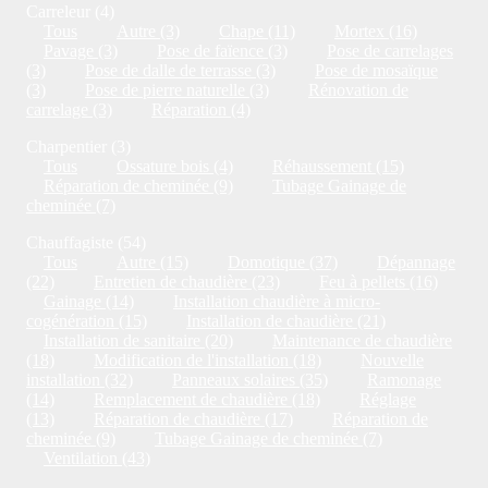
Carreleur (4)
Tous
Autre (3)
Chape (11)
Mortex (16)
Pavage (3)
Pose de faïence (3)
Pose de carrelages
(3)
Pose de dalle de terrasse (3)
Pose de mosaïque
(3)
Pose de pierre naturelle (3)
Rénovation de
carrelage (3)
Réparation (4)
Charpentier (3)
Tous
Ossature bois (4)
Réhaussement (15)
Réparation de cheminée (9)
Tubage Gainage de
cheminée (7)
Chauffagiste (54)
Tous
Autre (15)
Domotique (37)
Dépannage
(22)
Entretien de chaudière (23)
Feu à pellets (16)
Gainage (14)
Installation chaudière à micro-
cogénération (15)
Installation de chaudière (21)
Installation de sanitaire (20)
Maintenance de chaudière
(18)
Modification de l'installation (18)
Nouvelle
installation (32)
Panneaux solaires (35)
Ramonage
(14)
Remplacement de chaudière (18)
Réglage
(13)
Réparation de chaudière (17)
Réparation de
cheminée (9)
Tubage Gainage de cheminée (7)
Ventilation (43)