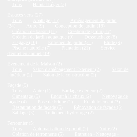
Tous
Habitat Léger (2)
Espaces verts (27)
Tous
Abattage (15)
Aménagement de jardin
(24)
Autre (9)
Conception de jardin (18)
Création de bassin (11)
Création de jardin (17)
Création de jardin aquatique (9)
Dessouchage (8)
Elagage (16)
Entretien de jardin (21)
Etude (9)
Piscine naturelle (7)
Plantation (21)
Service
d'entretien annuel (19)
Evénement de la Maison (2)
Tous
Salon d'aménagement Exterieur (2)
Salon de
l'intérieur (2)
Salon de la construction (2)
Façade (5)
Tous
Autre (1)
Bardage extérieur (2)
Cimentage (5)
Enduit à la chaux (2)
Nettoyage de
façade (4)
Pose de brique (1)
Rejointoiement (3)
Restauration de façade (5)
Rénovation de façade (5)
Sablage (3)
Traitement hydrofuge (2)
Ferronnier (5)
Tous
Automatisation de portail (2)
Autre (2)
Création de ferronnerie (5)
Entretien - Nettoyage -