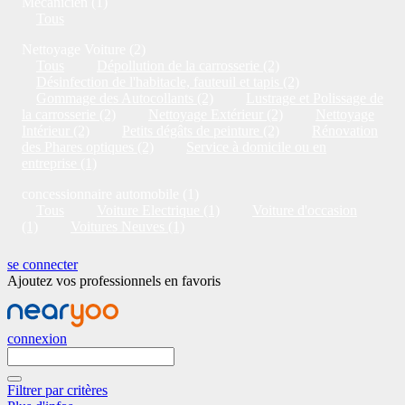
Mécanicien (1)
Tous
Nettoyage Voiture (2)
Tous
Dépollution de la carrosserie (2)
Désinfection de l'habitacle, fauteuil et tapis (2)
Gommage des Autocollants (2)
Lustrage et Polissage de
la carrosserie (2)
Nettoyage Extérieur (2)
Nettoyage
Intérieur (2)
Petits dégâts de peinture (2)
Rénovation
des Phares optiques (2)
Service à domicile ou en
entreprise (1)
concessionnaire automobile (1)
Tous
Voiture Electrique (1)
Voiture d'occasion
(1)
Voitures Neuves (1)
se connecter
Ajoutez vos professionnels en favoris
connexion
Filtrer par critères