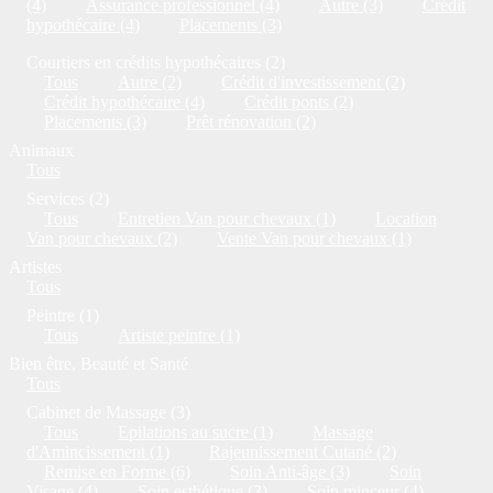
(4)
Assurance professionnel (4)
Autre (3)
Crédit
hypothécaire (4)
Placements (3)
Courtiers en crédits hypothécaires (2)
Tous
Autre (2)
Crédit d'investissement (2)
Crédit hypothécaire (4)
Crédit ponts (2)
Placements (3)
Prêt rénovation (2)
Animaux
Tous
Services (2)
Tous
Entretien Van pour chevaux (1)
Location
Van pour chevaux (2)
Vente Van pour chevaux (1)
Artistes
Tous
Peintre (1)
Tous
Artiste peintre (1)
Bien être, Beauté et Santé
Tous
Cabinet de Massage (3)
Tous
Epilations au sucre (1)
Massage
d'Amincissement (1)
Rajeunissement Cutané (2)
Remise en Forme (6)
Soin Anti-âge (3)
Soin
Visage (4)
Soin esthétique (3)
Soin minceur (4)