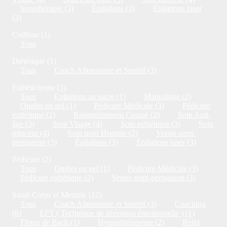
Sonothérapie (3)
Épilations (3)
Épilations laser
(3)
Coiffeur (1)
Tous
Diététique (1)
Tous
Coach Alimentaire et Sportif (3)
Esthéticienne (3)
Tous
Epilations au sucre (1)
Maquillage (2)
Ongles en gel (1)
Pédicure Médicale (3)
Pédicure
esthétique (2)
Rajeunissement Cutané (2)
Soin Anti-
âge (3)
Soin Visage (4)
Soin esthétique (3)
Soin
minceur (4)
Soin pour Homme (2)
Vernis semi-
permanent (3)
Épilations (3)
Épilations laser (3)
Pédicure (2)
Tous
Ongles en gel (1)
Pédicure Médicale (3)
Pédicure esthétique (2)
Vernis semi-permanent (3)
Santé Corps et Mentale (12)
Tous
Coach Alimentaire et Sportif (3)
Coaching
(6)
EFT ( Technique de libération émotionnelle ) (1)
Fleurs de Bach (1)
Hypnothérapeute (2)
Reiki