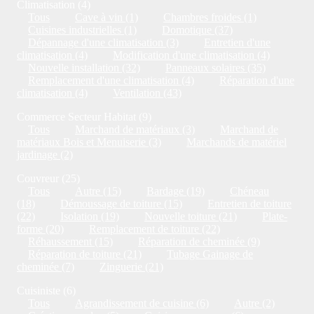
Climatisation (4)
Tous
Cave à vin (1)
Chambres froides (1)
Cuisines industrielles (1)
Domotique (37)
Dépannage d'une climatisation (3)
Entretien d'une
climatisation (4)
Modification d'une climatisation (4)
Nouvelle installation (32)
Panneaux solaires (35)
Remplacement d'une climatisation (4)
Réparation d'une
climatisation (4)
Ventilation (43)
Commerce Secteur Habitat (9)
Tous
Marchand de matériaux (3)
Marchand de
matériaux Bois et Menuiserie (3)
Marchands de matériel
jardinage (2)
Couvreur (25)
Tous
Autre (15)
Bardage (19)
Chéneau
(18)
Démoussage de toiture (15)
Entretien de toiture
(22)
Isolation (19)
Nouvelle toiture (21)
Plate-
forme (20)
Remplacement de toiture (22)
Réhaussement (15)
Réparation de cheminée (9)
Réparation de toiture (21)
Tubage Gainage de
cheminée (7)
Zinguerie (21)
Cuisiniste (6)
Tous
Agrandissement de cuisine (6)
Autre (2)