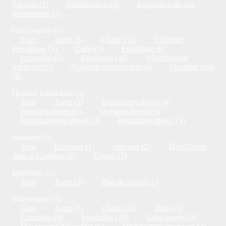
Sablage (2)
Métallisation (3)
Réparation de vos
ferronneries (3)
Gros oeuvre (7)
Tous
Autre (6)
Chape (11)
Coffrage /
Ferraillage (5)
Dalle (9)
Egouttage (8)
Extension (5)
Fondation (10)
Modification
intérieure (5)
Nouvelle construction (6)
Ossature bois
(4)
Homme à tout faire (4)
Tous
Autre (2)
Démontage divers (4)
Entretien divers (3)
Montage divers (3)
Remplacement divers (3)
Réparation divers (3)
Isolation (2)
Tous
Exterieur (1)
Interieur (2)
Murs Creux
dans la Coulisse (2)
Toiture (2)
Marbrerie (2)
Tous
Autre (2)
Plan de travail (1)
Maçonnerie (5)
Tous
Autre (3)
Chape (11)
Dalle (9)
Extension (4)
Fondation (10)
Gros oeuvre (4)