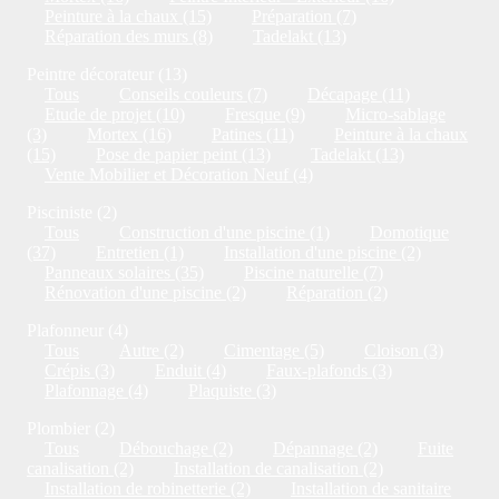
Peinture à la chaux (15)
Préparation (7)
Réparation des murs (8)
Tadelakt (13)
Peintre décorateur (13)
Tous
Conseils couleurs (7)
Décapage (11)
Etude de projet (10)
Fresque (9)
Micro-sablage
(3)
Mortex (16)
Patines (11)
Peinture à la chaux
(15)
Pose de papier peint (13)
Tadelakt (13)
Vente Mobilier et Décoration Neuf (4)
Pisciniste (2)
Tous
Construction d'une piscine (1)
Domotique
(37)
Entretien (1)
Installation d'une piscine (2)
Panneaux solaires (35)
Piscine naturelle (7)
Rénovation d'une piscine (2)
Réparation (2)
Plafonneur (4)
Tous
Autre (2)
Cimentage (5)
Cloison (3)
Crépis (3)
Enduit (4)
Faux-plafonds (3)
Plafonnage (4)
Plaquiste (3)
Plombier (2)
Tous
Débouchage (2)
Dépannage (2)
Fuite
canalisation (2)
Installation de canalisation (2)
Installation de robinetterie (2)
Installation de sanitaire