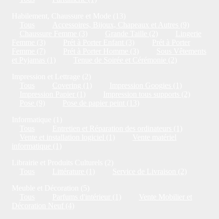
Habilement, Chaussure et Mode (13)
Tous
Accessoires, Bijoux, Chapeaux et Autres (9)
Chaussure Femme (3)
Grande Taille (2)
Lingerie
Femme (3)
Prét à Porter Enfant (3)
Prét à Porter
Femme (7)
Prét à Porter Homme (3)
Sous Vêtements
et Pyjamas (1)
Tenue de Soirée et Cérémonie (2)
Impression et Lettrage (2)
Tous
Covering (1)
Impression Googies (1)
Impression Papier (1)
Impression tous supports (2)
Pose (9)
Pose de papier peint (13)
Informatique (1)
Tous
Entretien et Réparation des ordinateurs (1)
Vente et installation logiciel (1)
Vente matériel
informatique (1)
Librairie et Produits Culturels (2)
Tous
Littérature (1)
Service de Livraison (2)
Meuble et Décoration (5)
Tous
Parfums d'intérieur (1)
Vente Mobilier et
Décoration Neuf (4)