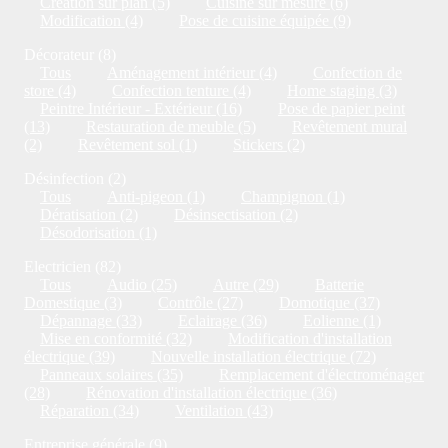
Création sur plan (5)
Cuisine sur mesure (6)
Modification (4)
Pose de cuisine équipée (9)
Décorateur (8)
Tous
Aménagement intérieur (4)
Confection de
store (4)
Confection tenture (4)
Home staging (3)
Peintre Intérieur - Extérieur (16)
Pose de papier peint
(13)
Restauration de meuble (5)
Revêtement mural
(2)
Revêtement sol (1)
Stickers (2)
Désinfection (2)
Tous
Anti-pigeon (1)
Champignon (1)
Dératisation (2)
Désinsectisation (2)
Désodorisation (1)
Electricien (82)
Tous
Audio (25)
Autre (29)
Batterie
Domestique (3)
Contrôle (27)
Domotique (37)
Dépannage (33)
Eclairage (36)
Eolienne (1)
Mise en conformité (32)
Modification d'installation
électrique (39)
Nouvelle installation électrique (72)
Panneaux solaires (35)
Remplacement d'électroménager
(28)
Rénovation d'installation électrique (36)
Réparation (34)
Ventilation (43)
Entreprise générale (9)