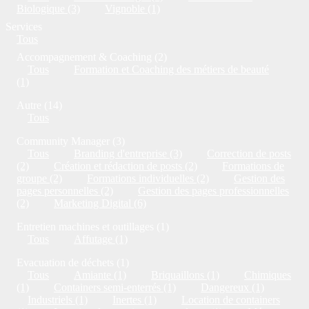
Biologique (3)
Vignoble (1)
Services
Tous
Accompagnement & Coaching (2)
Tous
Formation et Coaching des métiers de beauté
(1)
Autre (14)
Tous
Community Manager (3)
Tous
Branding d'entreprise (3)
Correction de posts
(2)
Création et rédaction de posts (2)
Formations de
groupe (2)
Formations individuelles (2)
Gestion des
pages personnelles (2)
Gestion des pages professionnelles
(2)
Marketing Digital (6)
Entretien machines et outillages (1)
Tous
Affutage (1)
Evacuation de déchets (1)
Tous
Amiante (1)
Briquaillons (1)
Chimiques
(1)
Containers semi-enterrés (1)
Dangereux (1)
Industriels (1)
Inertes (1)
Location de containers