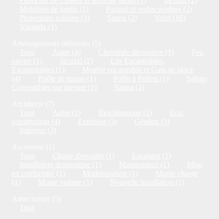
Fabricant de Chalets et abris de jardin (1)
Jacuzzi (2)
Mobiliers de jardin (2)
Parasol et voiles tendues (2)
Protections solaires (3)
Sauna (2)
Volet (16)
Véranda (1)
Aménagements intérieurs (5)
Tous
Autre (4)
Cheminée décorative (1)
Feu
ouvert (1)
Jacuzzi (2)
Lits Encastrables,
Escamotables (1)
Meuble encastrable et Gain de place
(4)
Poêle de masse (1)
Poêle à Pellets (1)
Salons
Convertibles sur mesure (1)
Sauna (2)
Architecte (7)
Tous
Autre (1)
Bioclimatique (2)
Eco-
construction (4)
Extérieur (3)
Général (5)
Intérieur (3)
Ascenseur (1)
Tous
Chaise d'escalier (1)
Escalator (1)
Installation domestique (1)
Maintenance (1)
Mise
en conformité (1)
Modernisation (1)
Monte charge
(1)
Monte voiture (1)
Nouvelle installation (1)
Autre métier (5)
Tous