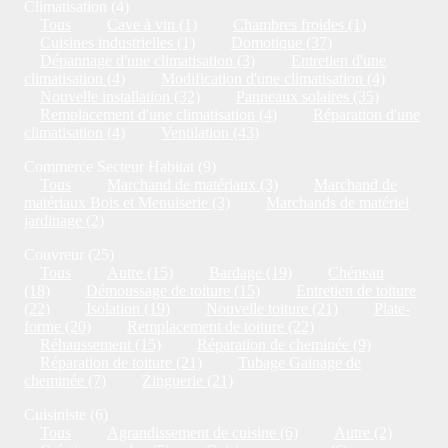
Climatisation (4)
Tous
Cave à vin (1)
Chambres froides (1)
Cuisines industrielles (1)
Domotique (37)
Dépannage d'une climatisation (3)
Entretien d'une
climatisation (4)
Modification d'une climatisation (4)
Nouvelle installation (32)
Panneaux solaires (35)
Remplacement d'une climatisation (4)
Réparation d'une
climatisation (4)
Ventilation (43)
Commerce Secteur Habitat (9)
Tous
Marchand de matériaux (3)
Marchand de
matériaux Bois et Menuiserie (3)
Marchands de matériel
jardinage (2)
Couvreur (25)
Tous
Autre (15)
Bardage (19)
Chéneau
(18)
Démoussage de toiture (15)
Entretien de toiture
(22)
Isolation (19)
Nouvelle toiture (21)
Plate-
forme (20)
Remplacement de toiture (22)
Réhaussement (15)
Réparation de cheminée (9)
Réparation de toiture (21)
Tubage Gainage de
cheminée (7)
Zinguerie (21)
Cuisiniste (6)
Tous
Agrandissement de cuisine (6)
Autre (2)