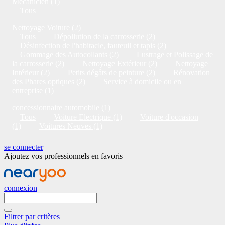
Mécanicien (1)
Tous
Nettoyage Voiture (2)
Tous
Dépollution de la carrosserie (2)
Désinfection de l'habitacle, fauteuil et tapis (2)
Gommage des Autocollants (2)
Lustrage et Polissage de
la carrosserie (2)
Nettoyage Extérieur (2)
Nettoyage
Intérieur (2)
Petits dégâts de peinture (2)
Rénovation
des Phares optiques (2)
Service à domicile ou en
entreprise (1)
concessionnaire automobile (1)
Tous
Voiture Electrique (1)
Voiture d'occasion
(1)
Voitures Neuves (1)
se connecter
Ajoutez vos professionnels en favoris
connexion
Filtrer par critères