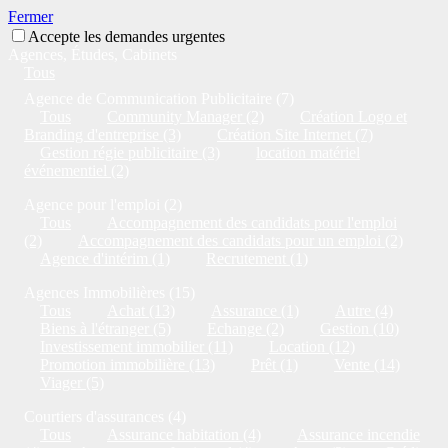
Fermer
Accepte les demandes urgentes
Agences, Études, Cabinets
Tous
Agence de Communication Publicitaire (7)
Tous
Community Manager (2)
Création Logo et
Branding d'entreprise (3)
Création Site Internet (7)
Gestion régie publicitaire (3)
location matériel
événementiel (2)
Agence pour l'emploi (2)
Tous
Accompagnement des candidats pour l'emploi
(2)
Accompagnement des candidats pour un emploi (2)
Agence d'intérim (1)
Recrutement (1)
Agences Immobilières (15)
Tous
Achat (13)
Assurance (1)
Autre (4)
Biens à l'étranger (5)
Echange (2)
Gestion (10)
Investissement immobilier (11)
Location (12)
Promotion immobilière (13)
Prêt (1)
Vente (14)
Viager (5)
Courtiers d'assurances (4)
Tous
Assurance habitation (4)
Assurance incendie