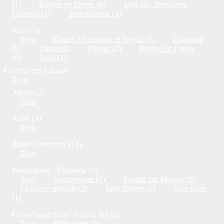
(1)
Remise en Forme (6)
Soin aux Ventouses,
Cupping (1)
Sonothérapie (3)
Sport (3)
Tous
Coach Alimentaire et Sportif (3)
Coaching
(6)
Danse (1)
Fitness (2)
Remise en Forme
(6)
Yoga (1)
Commerces Locaux
Tous
Atelier (2)
Tous
Autre (4)
Tous
Autre Commerce (14)
Tous
Boulangerie - Pâtisserie (2)
Tous
Anniversaire (1)
Produit fait Maison (2)
Pâtisserie spéciale (2)
Sans Gluten (1)
Sans sucre
(1)
Cosmétique, Santé et Bien être (2)
Tous
Parfumerie (1)