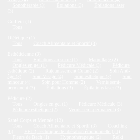
Sonothérapie (3)
Épilations (3)
Épilations laser
(3)
Coiffeur (1)
Tous
Diététique (1)
Tous
Coach Alimentaire et Sportif (3)
Esthéticienne (3)
Tous
Epilations au sucre (1)
Maquillage (2)
Ongles en gel (1)
Pédicure Médicale (3)
Pédicure
esthétique (2)
Rajeunissement Cutané (2)
Soin Anti-
âge (3)
Soin Visage (4)
Soin esthétique (3)
Soin
minceur (4)
Soin pour Homme (2)
Vernis semi-
permanent (3)
Épilations (3)
Épilations laser (3)
Pédicure (2)
Tous
Ongles en gel (1)
Pédicure Médicale (3)
Pédicure esthétique (2)
Vernis semi-permanent (3)
Santé Corps et Mentale (12)
Tous
Coach Alimentaire et Sportif (3)
Coaching
(6)
EFT ( Technique de libération émotionnelle ) (1)
Fleurs de Bach (1)
Hypnothérapeute (2)
Reiki