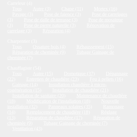
Carreleur (4)
Tous
Autre (3)
Chape (11)
Mortex (16)
Pavage (3)
Pose de faïence (3)
Pose de carrelages
(3)
Pose de dalle de terrasse (3)
Pose de mosaïque
(3)
Pose de pierre naturelle (3)
Rénovation de
carrelage (3)
Réparation (4)
Charpentier (3)
Tous
Ossature bois (4)
Réhaussement (15)
Réparation de cheminée (9)
Tubage Gainage de
cheminée (7)
Chauffagiste (54)
Tous
Autre (15)
Domotique (37)
Dépannage
(22)
Entretien de chaudière (23)
Feu à pellets (16)
Gainage (14)
Installation chaudière à micro-
cogénération (15)
Installation de chaudière (21)
Installation de sanitaire (20)
Maintenance de chaudière
(18)
Modification de l'installation (18)
Nouvelle
installation (32)
Panneaux solaires (35)
Ramonage
(14)
Remplacement de chaudière (18)
Réglage
(13)
Réparation de chaudière (17)
Réparation de
cheminée (9)
Tubage Gainage de cheminée (7)
Ventilation (43)