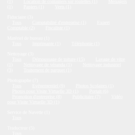
(1)
Location de containers sur roulettes (1)
Ménagers
(1)
Papiers (1)
Verts (1)
Fiduciaire (3)
Tous
Comptabilité d'entreprise (1)
Expert
Comptable (2)
Fiscaliste (1)
Matériel de bureau (1)
Tous
Imprimante (1)
Téléphonie (1)
Nettoyage (3)
Tous
Démoussage de toiture (15)
Lavage de vitre
(1)
Nettoyage de véranda (1)
Nettoyage industriel
(3)
Traitement de parquet (1)
Photographe (7)
Tous
Evénementiel (9)
Photos Scolaires (1)
Photos pour Visite Virtuelle 3D (1)
Portait (6)
Promotion d'entreprise (8)
Publicitaire (7)
Vidéo
pour Visite Virtuelle 3D (1)
Service de Navette (1)
Tous
Traducteur (5)
Tous