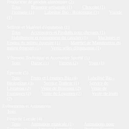
Producteur de produit alimentaire (2)
Tous
Brasserie artisanale (1)
Chocolat (1)
Fromage (1)
Labellisé Bio - Biologique (3)
Viande
(1)
Sellerie et Matériel d'équitation (1)
Tous
Accessoires et Produits pour chevaux (1)
Habillement et équipement du cavalier (1)
Machines et
Engins du milieu équestre (1)
Matériel de Manutention du
milieu équestre (1)
Vente selles d'équitation (1)
Vêtement Technique et Accessoire Sportif (1)
Tous
Danse (1)
Fitness (2)
Yoga (1)
Épicerie (5)
Tous
Fruits et Légumes Bio (4)
Labellisé Bio -
Biologique (3)
Service Traiteur (1)
Service de
Livraison (2)
Vente de Boissons (2)
Vente de
Fromages (2)
Vente de Legumes (2)
Vente de fruits
(2)
Evénements et Animations
Tous
Festivité Locale (4)
Tous
Animation musicale (1)
Animations pour