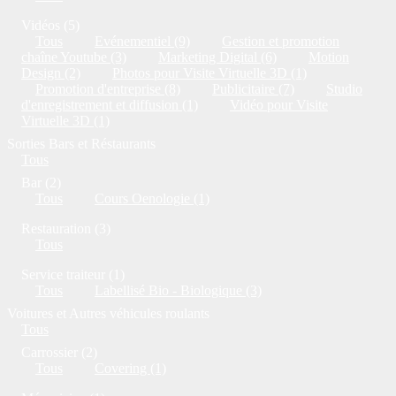
Vidéos (5)
Tous
Evénementiel (9)
Gestion et promotion
chaîne Youtube (3)
Marketing Digital (6)
Motion
Design (2)
Photos pour Visite Virtuelle 3D (1)
Promotion d'entreprise (8)
Publicitaire (7)
Studio
d'enregistrement et diffusion (1)
Vidéo pour Visite
Virtuelle 3D (1)
Sorties Bars et Réstaurants
Tous
Bar (2)
Tous
Cours Oenologie (1)
Restauration (3)
Tous
Service traiteur (1)
Tous
Labellisé Bio - Biologique (3)
Voitures et Autres véhicules roulants
Tous
Carrossier (2)
Tous
Covering (1)