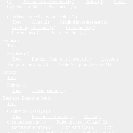
(4)
Assurance professionnel (4)
Autre (3)
Crédit
hypothécaire (4)
Placements (3)
Courtiers en crédits hypothécaires (2)
Tous
Autre (2)
Crédit d'investissement (2)
Crédit hypothécaire (4)
Crédit ponts (2)
Placements (3)
Prêt rénovation (2)
Animaux
Tous
Services (2)
Tous
Entretien Van pour chevaux (1)
Location
Van pour chevaux (2)
Vente Van pour chevaux (1)
Artistes
Tous
Peintre (1)
Tous
Artiste peintre (1)
Bien être, Beauté et Santé
Tous
Cabinet de Massage (3)
Tous
Epilations au sucre (1)
Massage
d'Amincissement (1)
Rajeunissement Cutané (2)
Remise en Forme (6)
Soin Anti-âge (3)
Soin
Visage (4)
Soin esthétique (3)
Soin minceur (4)