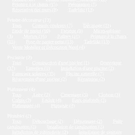
Peinture à la chaux (15)
Préparation (7)
Réparation des murs (8)
Tadelakt (13)
Peintre décorateur (13)
Tous
Conseils couleurs (7)
Décapage (11)
Etude de projet (10)
Fresque (9)
Micro-sablage
(3)
Mortex (16)
Patines (11)
Peinture à la chaux
(15)
Pose de papier peint (13)
Tadelakt (13)
Vente Mobilier et Décoration Neuf (4)
Pisciniste (2)
Tous
Construction d'une piscine (1)
Domotique
(37)
Entretien (1)
Installation d'une piscine (2)
Panneaux solaires (35)
Piscine naturelle (7)
Rénovation d'une piscine (2)
Réparation (2)
Plafonneur (4)
Tous
Autre (2)
Cimentage (5)
Cloison (3)
Crépis (3)
Enduit (4)
Faux-plafonds (3)
Plafonnage (4)
Plaquiste (3)
Plombier (2)
Tous
Débouchage (2)
Dépannage (2)
Fuite
canalisation (2)
Installation de canalisation (2)
Installation de robinetterie (2)
Installation de sanitaire