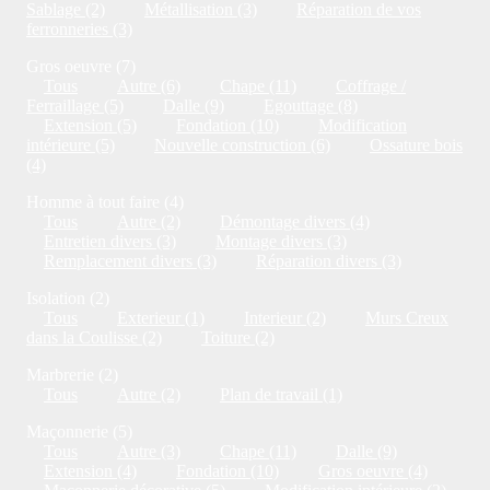
Sablage (2)
Métallisation (3)
Réparation de vos
ferronneries (3)
Gros oeuvre (7)
Tous
Autre (6)
Chape (11)
Coffrage /
Ferraillage (5)
Dalle (9)
Egouttage (8)
Extension (5)
Fondation (10)
Modification
intérieure (5)
Nouvelle construction (6)
Ossature bois
(4)
Homme à tout faire (4)
Tous
Autre (2)
Démontage divers (4)
Entretien divers (3)
Montage divers (3)
Remplacement divers (3)
Réparation divers (3)
Isolation (2)
Tous
Exterieur (1)
Interieur (2)
Murs Creux
dans la Coulisse (2)
Toiture (2)
Marbrerie (2)
Tous
Autre (2)
Plan de travail (1)
Maçonnerie (5)
Tous
Autre (3)
Chape (11)
Dalle (9)
Extension (4)
Fondation (10)
Gros oeuvre (4)