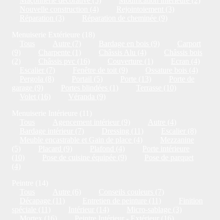
Maçonnerie décorative (5)
Modification intérieure (2)
Nouvelle construction (4)
Rejointoiement (3)
Réparation (3)
Réparation de cheminée (9)
Menuiserie Extérieure (18)
Tous
Autre (7)
Bardage en bois (9)
Carport
(9)
Charpente (1)
Châssis Alu (4)
Châssis bois
(2)
Châssis pvc (16)
Couverture (1)
Ecran (4)
Escalier (7)
Fenêtre de toit (9)
Ossature bois (4)
Pergola (8)
Portail (5)
Porte (13)
Porte de
garage (9)
Portes blindées (1)
Terrasse (10)
Volet (16)
Véranda (9)
Menuiserie Intérieure (11)
Tous
Agencement intérieur (9)
Autre (4)
Bardage intérieur (7)
Dressing (11)
Escalier (8)
Meuble encastrable et Gain de place (4)
Mezzanine
(5)
Placard (9)
Plafond (4)
Porte intérieure
(10)
Pose de cuisine équipée (9)
Pose de parquet
(4)
Peintre (14)
Tous
Autre (6)
Conseils couleurs (7)
Décapage (11)
Entretien de peinture (11)
Finition
spéciale (11)
Intérieur (14)
Micro-sablage (3)
Mortex (16)
Peintre Intérieur - Extérieur (16)