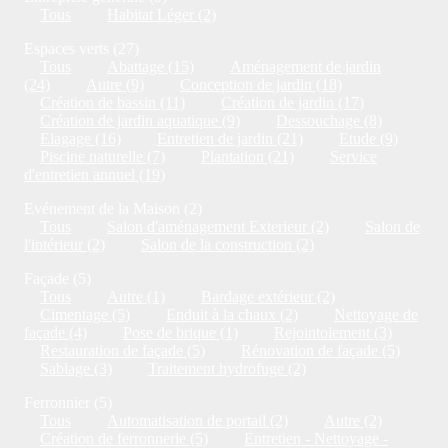
Tous
Habitat Léger (2)
Espaces verts (27)
Tous
Abattage (15)
Aménagement de jardin
(24)
Autre (9)
Conception de jardin (18)
Création de bassin (11)
Création de jardin (17)
Création de jardin aquatique (9)
Dessouchage (8)
Elagage (16)
Entretien de jardin (21)
Etude (9)
Piscine naturelle (7)
Plantation (21)
Service
d'entretien annuel (19)
Evénement de la Maison (2)
Tous
Salon d'aménagement Exterieur (2)
Salon de
l'intérieur (2)
Salon de la construction (2)
Façade (5)
Tous
Autre (1)
Bardage extérieur (2)
Cimentage (5)
Enduit à la chaux (2)
Nettoyage de
façade (4)
Pose de brique (1)
Rejointoiement (3)
Restauration de façade (5)
Rénovation de façade (5)
Sablage (3)
Traitement hydrofuge (2)
Ferronnier (5)
Tous
Automatisation de portail (2)
Autre (2)
Création de ferronnerie (5)
Entretien - Nettoyage -