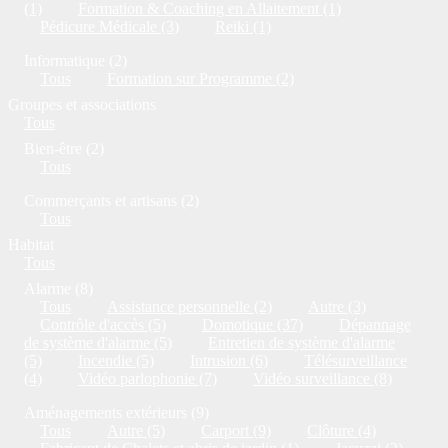
(1)
Formation & Coaching en Allaitement (1)
Pédicure Médicale (3)
Reiki (1)
Informatique (2)
Tous
Formation sur Programme (2)
Groupes et associations
Tous
Bien-être (2)
Tous
Commerçants et artisans (2)
Tous
Habitat
Tous
Alarme (8)
Tous
Assistance personnelle (2)
Autre (3)
Contrôle d'accès (5)
Domotique (37)
Dépannage
de système d'alarme (5)
Entretien de système d'alarme
(5)
Incendie (5)
Intrusion (6)
Télésurveillance
(4)
Vidéo parlophonie (7)
Vidéo surveillance (8)
Aménagements extérieurs (9)
Tous
Autre (5)
Carport (9)
Clôture (4)