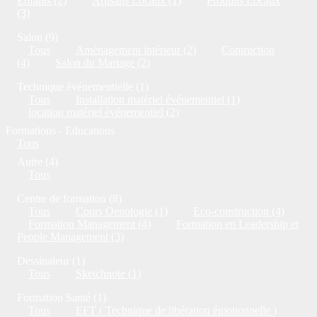
Enfants (2)
Artisans Locaux (1)
Produits Locaux
(3)
Salon (9)
Tous
Aménagement intérieur (2)
Contruction
(4)
Salon du Mariage (2)
Technique événementielle (1)
Tous
Installation matériel événementiel (1)
location matériel événementiel (2)
Formations - Educations
Tous
Autre (4)
Tous
Centre de formation (8)
Tous
Cours Oenologie (1)
Eco-construction (4)
Formation Management (4)
Formation en Leadership et
People Management (3)
Dessinateur (1)
Tous
Sketchnote (1)
Formation Santé (1)
Tous
EFT ( Technique de libération émotionnelle )