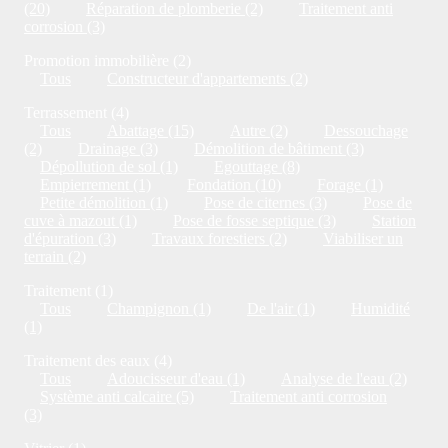
(20)
Réparation de plomberie (2)
Traitement anti
corrosion (3)
Promotion immobilière (2)
Tous
Constructeur d'appartements (2)
Terrassement (4)
Tous
Abattage (15)
Autre (2)
Dessouchage
(2)
Drainage (3)
Démolition de bâtiment (3)
Dépollution de sol (1)
Egouttage (8)
Empierrement (1)
Fondation (10)
Forage (1)
Petite démolition (1)
Pose de citernes (3)
Pose de
cuve à mazout (1)
Pose de fosse septique (3)
Station
d'épuration (3)
Travaux forestiers (2)
Viabiliser un
terrain (2)
Traitement (1)
Tous
Champignon (1)
De l'air (1)
Humidité
(1)
Traitement des eaux (4)
Tous
Adoucisseur d'eau (1)
Analyse de l'eau (2)
Système anti calcaire (5)
Traitement anti corrosion
(3)