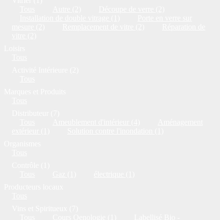
Vitrier (1)
Tous
Autre (2)
Découpe de verre (2)
Installation de double vitrage (1)
Porte en verre sur
mesure (2)
Remplacement de vitre (2)
Réparation de
vitre (2)
Loisirs
Tous
Activité Intérieure (2)
Tous
Marques et Produits
Tous
Distributeur (7)
Tous
Ameublement d'intérieur (4)
Aménagement
extérieur (1)
Solution contre l'inondation (1)
Organismes
Tous
Contrôle (1)
Tous
Gaz (1)
électrique (1)
Producteurs locaux
Tous
Vins et Spiritueux (7)
Tous
Cours Oenologie (1)
Labellisé Bio -