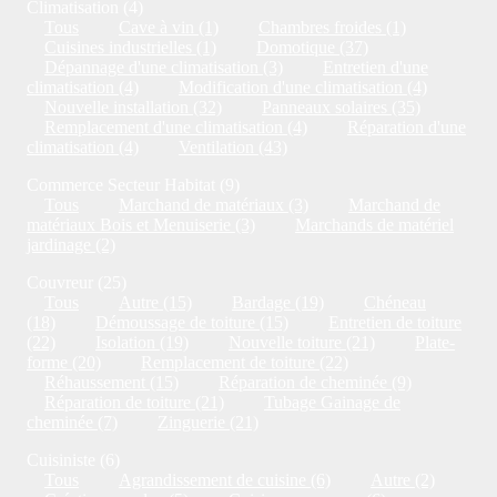
Climatisation (4)
Tous
Cave à vin (1)
Chambres froides (1)
Cuisines industrielles (1)
Domotique (37)
Dépannage d'une climatisation (3)
Entretien d'une
climatisation (4)
Modification d'une climatisation (4)
Nouvelle installation (32)
Panneaux solaires (35)
Remplacement d'une climatisation (4)
Réparation d'une
climatisation (4)
Ventilation (43)
Commerce Secteur Habitat (9)
Tous
Marchand de matériaux (3)
Marchand de
matériaux Bois et Menuiserie (3)
Marchands de matériel
jardinage (2)
Couvreur (25)
Tous
Autre (15)
Bardage (19)
Chéneau
(18)
Démoussage de toiture (15)
Entretien de toiture
(22)
Isolation (19)
Nouvelle toiture (21)
Plate-
forme (20)
Remplacement de toiture (22)
Réhaussement (15)
Réparation de cheminée (9)
Réparation de toiture (21)
Tubage Gainage de
cheminée (7)
Zinguerie (21)
Cuisiniste (6)
Tous
Agrandissement de cuisine (6)
Autre (2)