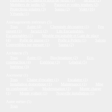
Fabricant de Chalets et abris de jardin (1)
Jacuzzi (2)
Mobiliers de jardin (2)
Parasol et voiles tendues (2)
Protections solaires (3)
Sauna (2)
Volet (16)
Véranda (1)
Aménagements intérieurs (5)
Tous
Autre (4)
Cheminée décorative (1)
Feu
ouvert (1)
Jacuzzi (2)
Lits Encastrables,
Escamotables (1)
Meuble encastrable et Gain de place
(4)
Poêle de masse (1)
Poêle à Pellets (1)
Salons
Convertibles sur mesure (1)
Sauna (2)
Architecte (7)
Tous
Autre (1)
Bioclimatique (2)
Eco-
construction (4)
Extérieur (3)
Général (5)
Intérieur (3)
Ascenseur (1)
Tous
Chaise d'escalier (1)
Escalator (1)
Installation domestique (1)
Maintenance (1)
Mise
en conformité (1)
Modernisation (1)
Monte charge
(1)
Monte voiture (1)
Nouvelle installation (1)
Autre métier (5)
Tous