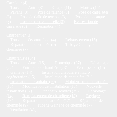
Carreleur (4)
Tous
Autre (3)
Chape (11)
Mortex (16)
Pavage (3)
Pose de faïence (3)
Pose de carrelages
(3)
Pose de dalle de terrasse (3)
Pose de mosaïque
(3)
Pose de pierre naturelle (3)
Rénovation de
carrelage (3)
Réparation (4)
Charpentier (3)
Tous
Ossature bois (4)
Réhaussement (15)
Réparation de cheminée (9)
Tubage Gainage de
cheminée (7)
Chauffagiste (54)
Tous
Autre (15)
Domotique (37)
Dépannage
(22)
Entretien de chaudière (23)
Feu à pellets (16)
Gainage (14)
Installation chaudière à micro-
cogénération (15)
Installation de chaudière (21)
Installation de sanitaire (20)
Maintenance de chaudière
(18)
Modification de l'installation (18)
Nouvelle
installation (32)
Panneaux solaires (35)
Ramonage
(14)
Remplacement de chaudière (18)
Réglage
(13)
Réparation de chaudière (17)
Réparation de
cheminée (9)
Tubage Gainage de cheminée (7)
Ventilation (43)