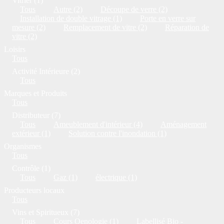
Vitrier (1)
Tous
Autre (2)
Découpe de verre (2)
Installation de double vitrage (1)
Porte en verre sur
mesure (2)
Remplacement de vitre (2)
Réparation de
vitre (2)
Loisirs
Tous
Activité Intérieure (2)
Tous
Marques et Produits
Tous
Distributeur (7)
Tous
Ameublement d'intérieur (4)
Aménagement
extérieur (1)
Solution contre l'inondation (1)
Organismes
Tous
Contrôle (1)
Tous
Gaz (1)
électrique (1)
Producteurs locaux
Tous
Vins et Spiritueux (7)
Tous
Cours Oenologie (1)
Labellisé Bio -