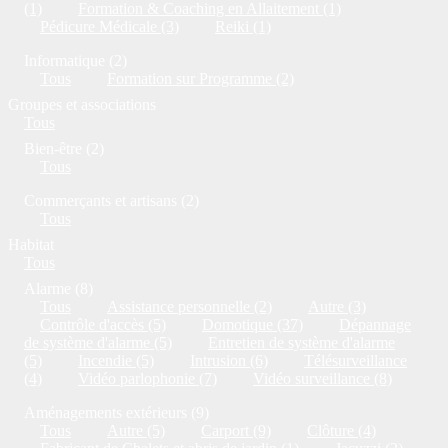
(1)
Formation & Coaching en Allaitement (1)
Pédicure Médicale (3)
Reiki (1)
Informatique (2)
Tous
Formation sur Programme (2)
Groupes et associations
Tous
Bien-être (2)
Tous
Commerçants et artisans (2)
Tous
Habitat
Tous
Alarme (8)
Tous
Assistance personnelle (2)
Autre (3)
Contrôle d'accès (5)
Domotique (37)
Dépannage
de système d'alarme (5)
Entretien de système d'alarme
(5)
Incendie (5)
Intrusion (6)
Télésurveillance
(4)
Vidéo parlophonie (7)
Vidéo surveillance (8)
Aménagements extérieurs (9)
Tous
Autre (5)
Carport (9)
Clôture (4)