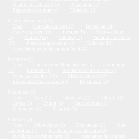
Peinture à la chaux (15)
Préparation (7)
Réparation des murs (8)
Tadelakt (13)
Peintre décorateur (13)
Tous
Conseils couleurs (7)
Décapage (11)
Etude de projet (10)
Fresque (9)
Micro-sablage
(3)
Mortex (16)
Patines (11)
Peinture à la chaux
(15)
Pose de papier peint (13)
Tadelakt (13)
Vente Mobilier et Décoration Neuf (4)
Pisciniste (2)
Tous
Construction d'une piscine (1)
Domotique
(37)
Entretien (1)
Installation d'une piscine (2)
Panneaux solaires (35)
Piscine naturelle (7)
Rénovation d'une piscine (2)
Réparation (2)
Plafonneur (4)
Tous
Autre (2)
Cimentage (5)
Cloison (3)
Crépis (3)
Enduit (4)
Faux-plafonds (3)
Plafonnage (4)
Plaquiste (3)
Plombier (2)
Tous
Débouchage (2)
Dépannage (2)
Fuite
canalisation (2)
Installation de canalisation (2)
Installation de robinetterie (2)
Installation de sanitaire