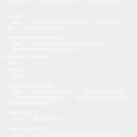
Enfants (2)
Artisans Locaux (1)
Produits Locaux
(3)
Salon (9)
Tous
Aménagement intérieur (2)
Contruction
(4)
Salon du Mariage (2)
Technique événementielle (1)
Tous
Installation matériel événementiel (1)
location matériel événementiel (2)
Formations - Educations
Tous
Autre (4)
Tous
Centre de formation (8)
Tous
Cours Oenologie (1)
Eco-construction (4)
Formation Management (4)
Formation en Leadership et
People Management (3)
Dessinateur (1)
Tous
Sketchnote (1)
Formation Santé (1)
Tous
EFT ( Technique de libération émotionnelle )