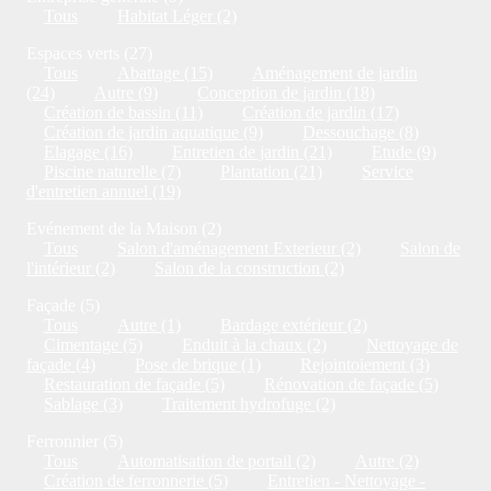
Tous
Habitat Léger (2)
Espaces verts (27)
Tous
Abattage (15)
Aménagement de jardin
(24)
Autre (9)
Conception de jardin (18)
Création de bassin (11)
Création de jardin (17)
Création de jardin aquatique (9)
Dessouchage (8)
Elagage (16)
Entretien de jardin (21)
Etude (9)
Piscine naturelle (7)
Plantation (21)
Service
d'entretien annuel (19)
Evénement de la Maison (2)
Tous
Salon d'aménagement Exterieur (2)
Salon de
l'intérieur (2)
Salon de la construction (2)
Façade (5)
Tous
Autre (1)
Bardage extérieur (2)
Cimentage (5)
Enduit à la chaux (2)
Nettoyage de
façade (4)
Pose de brique (1)
Rejointoiement (3)
Restauration de façade (5)
Rénovation de façade (5)
Sablage (3)
Traitement hydrofuge (2)
Ferronnier (5)
Tous
Automatisation de portail (2)
Autre (2)
Création de ferronnerie (5)
Entretien - Nettoyage -