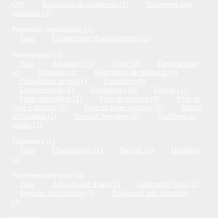
(20)
Réparation de plomberie (2)
Traitement anti
corrosion (3)
Promotion immobilière (2)
Tous
Constructeur d'appartements (2)
Terrassement (4)
Tous
Abattage (15)
Autre (2)
Dessouchage
(2)
Drainage (3)
Démolition de bâtiment (3)
Dépollution de sol (1)
Egouttage (8)
Empierrement (1)
Fondation (10)
Forage (1)
Petite démolition (1)
Pose de citernes (3)
Pose de
cuve à mazout (1)
Pose de fosse septique (3)
Station
d'épuration (3)
Travaux forestiers (2)
Viabiliser un
terrain (2)
Traitement (1)
Tous
Champignon (1)
De l'air (1)
Humidité
(1)
Traitement des eaux (4)
Tous
Adoucisseur d'eau (1)
Analyse de l'eau (2)
Système anti calcaire (5)
Traitement anti corrosion
(3)