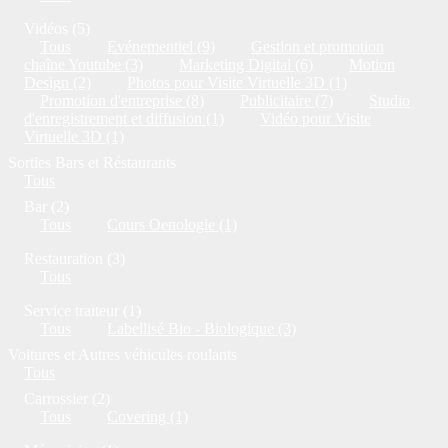
Vidéos (5)
Tous
Evénementiel (9)
Gestion et promotion
chaîne Youtube (3)
Marketing Digital (6)
Motion
Design (2)
Photos pour Visite Virtuelle 3D (1)
Promotion d'entreprise (8)
Publicitaire (7)
Studio
d'enregistrement et diffusion (1)
Vidéo pour Visite
Virtuelle 3D (1)
Sorties Bars et Réstaurants
Tous
Bar (2)
Tous
Cours Oenologie (1)
Restauration (3)
Tous
Service traiteur (1)
Tous
Labellisé Bio - Biologique (3)
Voitures et Autres véhicules roulants
Tous
Carrossier (2)
Tous
Covering (1)