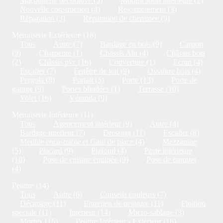
Maçonnerie décorative (5)
Modification intérieure (2)
Nouvelle construction (4)
Rejointoiement (3)
Réparation (3)
Réparation de cheminée (9)
Menuiserie Extérieure (18)
Tous
Autre (7)
Bardage en bois (9)
Carport
(9)
Charpente (1)
Châssis Alu (4)
Châssis bois
(2)
Châssis pvc (16)
Couverture (1)
Ecran (4)
Escalier (7)
Fenêtre de toit (9)
Ossature bois (4)
Pergola (8)
Portail (5)
Porte (13)
Porte de
garage (9)
Portes blindées (1)
Terrasse (10)
Volet (16)
Véranda (9)
Menuiserie Intérieure (11)
Tous
Agencement intérieur (9)
Autre (4)
Bardage intérieur (7)
Dressing (11)
Escalier (8)
Meuble encastrable et Gain de place (4)
Mezzanine
(5)
Placard (9)
Plafond (4)
Porte intérieure
(10)
Pose de cuisine équipée (9)
Pose de parquet
(4)
Peintre (14)
Tous
Autre (6)
Conseils couleurs (7)
Décapage (11)
Entretien de peinture (11)
Finition
spéciale (11)
Intérieur (14)
Micro-sablage (3)
Mortex (16)
Peintre Intérieur - Extérieur (16)