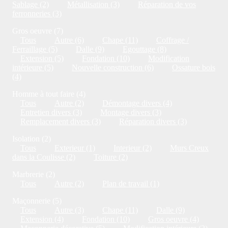
Sablage (2)
Métallisation (3)
Réparation de vos
ferronneries (3)
Gros oeuvre (7)
Tous
Autre (6)
Chape (11)
Coffrage /
Ferraillage (5)
Dalle (9)
Egouttage (8)
Extension (5)
Fondation (10)
Modification
intérieure (5)
Nouvelle construction (6)
Ossature bois
(4)
Homme à tout faire (4)
Tous
Autre (2)
Démontage divers (4)
Entretien divers (3)
Montage divers (3)
Remplacement divers (3)
Réparation divers (3)
Isolation (2)
Tous
Exterieur (1)
Interieur (2)
Murs Creux
dans la Coulisse (2)
Toiture (2)
Marbrerie (2)
Tous
Autre (2)
Plan de travail (1)
Maçonnerie (5)
Tous
Autre (3)
Chape (11)
Dalle (9)
Extension (4)
Fondation (10)
Gros oeuvre (4)