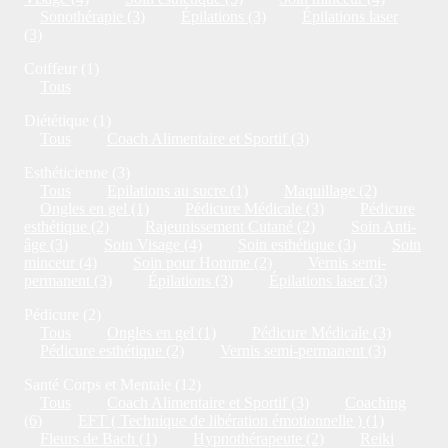
Sonothérapie (3)
Épilations (3)
Épilations laser
(3)
Coiffeur (1)
Tous
Diététique (1)
Tous
Coach Alimentaire et Sportif (3)
Esthéticienne (3)
Tous
Epilations au sucre (1)
Maquillage (2)
Ongles en gel (1)
Pédicure Médicale (3)
Pédicure
esthétique (2)
Rajeunissement Cutané (2)
Soin Anti-
âge (3)
Soin Visage (4)
Soin esthétique (3)
Soin
minceur (4)
Soin pour Homme (2)
Vernis semi-
permanent (3)
Épilations (3)
Épilations laser (3)
Pédicure (2)
Tous
Ongles en gel (1)
Pédicure Médicale (3)
Pédicure esthétique (2)
Vernis semi-permanent (3)
Santé Corps et Mentale (12)
Tous
Coach Alimentaire et Sportif (3)
Coaching
(6)
EFT ( Technique de libération émotionnelle ) (1)
Fleurs de Bach (1)
Hypnothérapeute (2)
Reiki