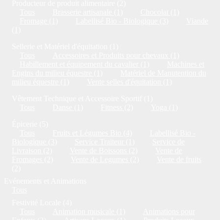
Producteur de produit alimentaire (2)
Tous
Brasserie artisanale (1)
Chocolat (1)
Fromage (1)
Labellisé Bio - Biologique (3)
Viande
(1)
Sellerie et Matériel d'équitation (1)
Tous
Accessoires et Produits pour chevaux (1)
Habillement et équipement du cavalier (1)
Machines et
Engins du milieu équestre (1)
Matériel de Manutention du
milieu équestre (1)
Vente selles d'équitation (1)
Vêtement Technique et Accessoire Sportif (1)
Tous
Danse (1)
Fitness (2)
Yoga (1)
Épicerie (5)
Tous
Fruits et Légumes Bio (4)
Labellisé Bio -
Biologique (3)
Service Traiteur (1)
Service de
Livraison (2)
Vente de Boissons (2)
Vente de
Fromages (2)
Vente de Legumes (2)
Vente de fruits
(2)
Evénements et Animations
Tous
Festivité Locale (4)
Tous
Animation musicale (1)
Animations pour