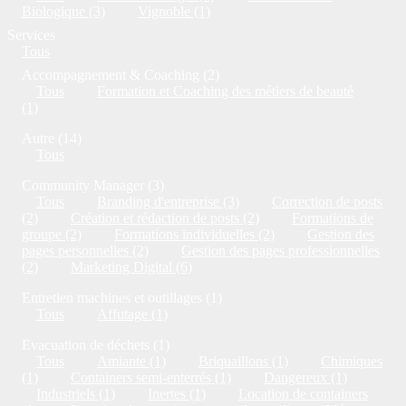
Biologique (3)
Vignoble (1)
Services
Tous
Accompagnement & Coaching (2)
Tous
Formation et Coaching des métiers de beauté
(1)
Autre (14)
Tous
Community Manager (3)
Tous
Branding d'entreprise (3)
Correction de posts
(2)
Création et rédaction de posts (2)
Formations de
groupe (2)
Formations individuelles (2)
Gestion des
pages personnelles (2)
Gestion des pages professionnelles
(2)
Marketing Digital (6)
Entretien machines et outillages (1)
Tous
Affutage (1)
Evacuation de déchets (1)
Tous
Amiante (1)
Briquaillons (1)
Chimiques
(1)
Containers semi-enterrés (1)
Dangereux (1)
Industriels (1)
Inertes (1)
Location de containers