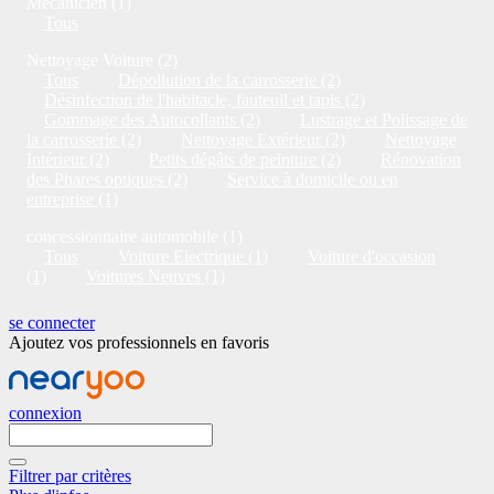
Mécanicien (1)
Tous
Nettoyage Voiture (2)
Tous
Dépollution de la carrosserie (2)
Désinfection de l'habitacle, fauteuil et tapis (2)
Gommage des Autocollants (2)
Lustrage et Polissage de
la carrosserie (2)
Nettoyage Extérieur (2)
Nettoyage
Intérieur (2)
Petits dégâts de peinture (2)
Rénovation
des Phares optiques (2)
Service à domicile ou en
entreprise (1)
concessionnaire automobile (1)
Tous
Voiture Electrique (1)
Voiture d'occasion
(1)
Voitures Neuves (1)
se connecter
Ajoutez vos professionnels en favoris
connexion
Filtrer par critères