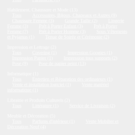
Habilement, Chaussure et Mode (13)
Tous
Accessoires, Bijoux, Chapeaux et Autres (9)
Chaussure Femme (3)
Grande Taille (2)
Lingerie
Femme (3)
Prét à Porter Enfant (3)
Prét à Porter
Femme (7)
Prét à Porter Homme (3)
Sous Vêtements
et Pyjamas (1)
Tenue de Soirée et Cérémonie (2)
Impression et Lettrage (2)
Tous
Covering (1)
Impression Googies (1)
Impression Papier (1)
Impression tous supports (2)
Pose (9)
Pose de papier peint (13)
Informatique (1)
Tous
Entretien et Réparation des ordinateurs (1)
Vente et installation logiciel (1)
Vente matériel
informatique (1)
Librairie et Produits Culturels (2)
Tous
Littérature (1)
Service de Livraison (2)
Meuble et Décoration (5)
Tous
Parfums d'intérieur (1)
Vente Mobilier et
Décoration Neuf (4)