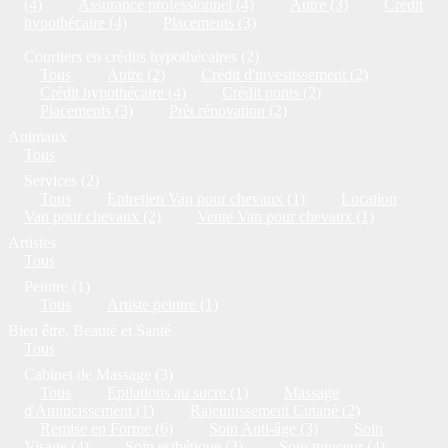
(4)
Assurance professionnel (4)
Autre (3)
Crédit
hypothécaire (4)
Placements (3)
Courtiers en crédits hypothécaires (2)
Tous
Autre (2)
Crédit d'investissement (2)
Crédit hypothécaire (4)
Crédit ponts (2)
Placements (3)
Prêt rénovation (2)
Animaux
Tous
Services (2)
Tous
Entretien Van pour chevaux (1)
Location
Van pour chevaux (2)
Vente Van pour chevaux (1)
Artistes
Tous
Peintre (1)
Tous
Artiste peintre (1)
Bien être, Beauté et Santé
Tous
Cabinet de Massage (3)
Tous
Epilations au sucre (1)
Massage
d'Amincissement (1)
Rajeunissement Cutané (2)
Remise en Forme (6)
Soin Anti-âge (3)
Soin
Visage (4)
Soin esthétique (3)
Soin minceur (4)