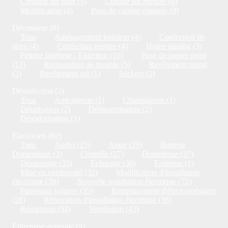
Création sur plan (5)
Cuisine sur mesure (6)
Modification (4)
Pose de cuisine équipée (9)
Décorateur (8)
Tous
Aménagement intérieur (4)
Confection de
store (4)
Confection tenture (4)
Home staging (3)
Peintre Intérieur - Extérieur (16)
Pose de papier peint
(13)
Restauration de meuble (5)
Revêtement mural
(2)
Revêtement sol (1)
Stickers (2)
Désinfection (2)
Tous
Anti-pigeon (1)
Champignon (1)
Dératisation (2)
Désinsectisation (2)
Désodorisation (1)
Electricien (82)
Tous
Audio (25)
Autre (29)
Batterie
Domestique (3)
Contrôle (27)
Domotique (37)
Dépannage (33)
Eclairage (36)
Eolienne (1)
Mise en conformité (32)
Modification d'installation
électrique (39)
Nouvelle installation électrique (72)
Panneaux solaires (35)
Remplacement d'électroménager
(28)
Rénovation d'installation électrique (36)
Réparation (34)
Ventilation (43)
Entreprise générale (9)