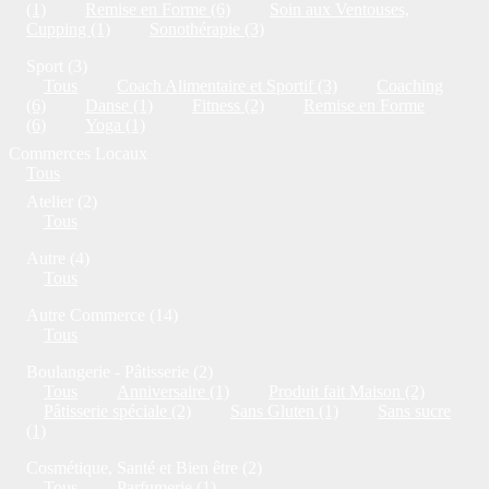
(1)
Remise en Forme (6)
Soin aux Ventouses,
Cupping (1)
Sonothérapie (3)
Sport (3)
Tous
Coach Alimentaire et Sportif (3)
Coaching
(6)
Danse (1)
Fitness (2)
Remise en Forme
(6)
Yoga (1)
Commerces Locaux
Tous
Atelier (2)
Tous
Autre (4)
Tous
Autre Commerce (14)
Tous
Boulangerie - Pâtisserie (2)
Tous
Anniversaire (1)
Produit fait Maison (2)
Pâtisserie spéciale (2)
Sans Gluten (1)
Sans sucre
(1)
Cosmétique, Santé et Bien être (2)
Tous
Parfumerie (1)