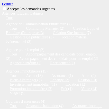
Fermer
Accepte les demandes urgentes
Agences, Études, Cabinets
Tous
Agence de Communication Publicitaire (7)
Tous
Community Manager (2)
Création Logo et
Branding d'entreprise (3)
Création Site Internet (7)
Gestion régie publicitaire (3)
location matériel
événementiel (2)
Agence pour l'emploi (2)
Tous
Accompagnement des candidats pour l'emploi
(2)
Accompagnement des candidats pour un emploi (2)
Agence d'intérim (1)
Recrutement (1)
Agences Immobilières (15)
Tous
Achat (13)
Assurance (1)
Autre (4)
Biens à l'étranger (5)
Echange (2)
Gestion (10)
Investissement immobilier (11)
Location (12)
Promotion immobilière (13)
Prêt (1)
Vente (14)
Viager (5)
Courtiers d'assurances (4)
Tous
Assurance habitation (4)
Assurance incendie