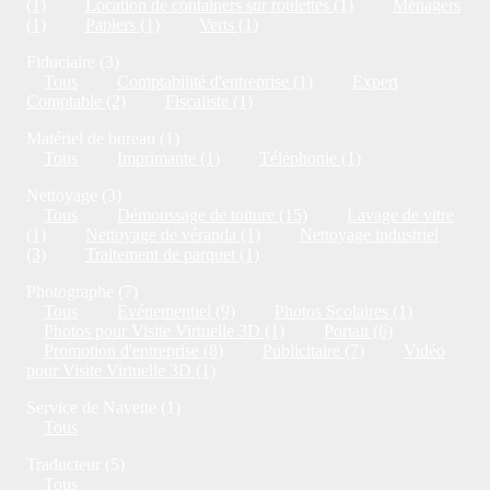
(1)
Location de containers sur roulettes (1)
Ménagers
(1)
Papiers (1)
Verts (1)
Fiduciaire (3)
Tous
Comptabilité d'entreprise (1)
Expert
Comptable (2)
Fiscaliste (1)
Matériel de bureau (1)
Tous
Imprimante (1)
Téléphonie (1)
Nettoyage (3)
Tous
Démoussage de toiture (15)
Lavage de vitre
(1)
Nettoyage de véranda (1)
Nettoyage industriel
(3)
Traitement de parquet (1)
Photographe (7)
Tous
Evénementiel (9)
Photos Scolaires (1)
Photos pour Visite Virtuelle 3D (1)
Portait (6)
Promotion d'entreprise (8)
Publicitaire (7)
Vidéo
pour Visite Virtuelle 3D (1)
Service de Navette (1)
Tous
Traducteur (5)
Tous