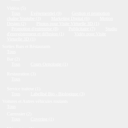
Vidéos (5)
Tous
Evénementiel (9)
Gestion et promotion
chaîne Youtube (3)
Marketing Digital (6)
Motion
Design (2)
Photos pour Visite Virtuelle 3D (1)
Promotion d'entreprise (8)
Publicitaire (7)
Studio
d'enregistrement et diffusion (1)
Vidéo pour Visite
Virtuelle 3D (1)
Sorties Bars et Réstaurants
Tous
Bar (2)
Tous
Cours Oenologie (1)
Restauration (3)
Tous
Service traiteur (1)
Tous
Labellisé Bio - Biologique (3)
Voitures et Autres véhicules roulants
Tous
Carrossier (2)
Tous
Covering (1)