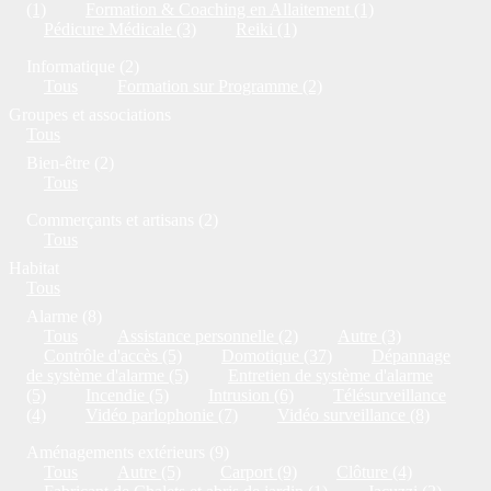
(1)
Formation & Coaching en Allaitement (1)
Pédicure Médicale (3)
Reiki (1)
Informatique (2)
Tous
Formation sur Programme (2)
Groupes et associations
Tous
Bien-être (2)
Tous
Commerçants et artisans (2)
Tous
Habitat
Tous
Alarme (8)
Tous
Assistance personnelle (2)
Autre (3)
Contrôle d'accès (5)
Domotique (37)
Dépannage
de système d'alarme (5)
Entretien de système d'alarme
(5)
Incendie (5)
Intrusion (6)
Télésurveillance
(4)
Vidéo parlophonie (7)
Vidéo surveillance (8)
Aménagements extérieurs (9)
Tous
Autre (5)
Carport (9)
Clôture (4)