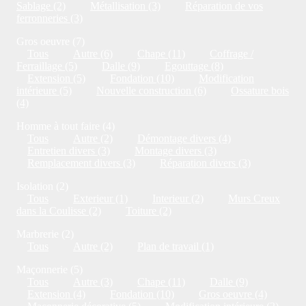
Sablage (2)
Métallisation (3)
Réparation de vos
ferronneries (3)
Gros oeuvre (7)
Tous
Autre (6)
Chape (11)
Coffrage /
Ferraillage (5)
Dalle (9)
Egouttage (8)
Extension (5)
Fondation (10)
Modification
intérieure (5)
Nouvelle construction (6)
Ossature bois
(4)
Homme à tout faire (4)
Tous
Autre (2)
Démontage divers (4)
Entretien divers (3)
Montage divers (3)
Remplacement divers (3)
Réparation divers (3)
Isolation (2)
Tous
Exterieur (1)
Interieur (2)
Murs Creux
dans la Coulisse (2)
Toiture (2)
Marbrerie (2)
Tous
Autre (2)
Plan de travail (1)
Maçonnerie (5)
Tous
Autre (3)
Chape (11)
Dalle (9)
Extension (4)
Fondation (10)
Gros oeuvre (4)