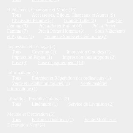
Habilement, Chaussure et Mode (13)
Tous
Accessoires, Bijoux, Chapeaux et Autres (9)
Chaussure Femme (3)
Grande Taille (2)
Lingerie
Femme (3)
Prét à Porter Enfant (3)
Prét à Porter
Femme (7)
Prét à Porter Homme (3)
Sous Vêtements
et Pyjamas (1)
Tenue de Soirée et Cérémonie (2)
Impression et Lettrage (2)
Tous
Covering (1)
Impression Googies (1)
Impression Papier (1)
Impression tous supports (2)
Pose (9)
Pose de papier peint (13)
Informatique (1)
Tous
Entretien et Réparation des ordinateurs (1)
Vente et installation logiciel (1)
Vente matériel
informatique (1)
Librairie et Produits Culturels (2)
Tous
Littérature (1)
Service de Livraison (2)
Meuble et Décoration (5)
Tous
Parfums d'intérieur (1)
Vente Mobilier et
Décoration Neuf (4)