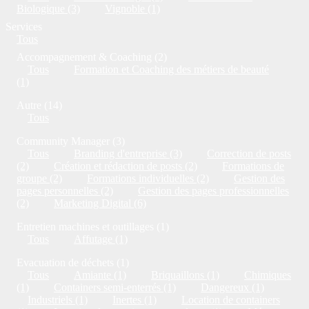
Biologique (3)
Vignoble (1)
Services
Tous
Accompagnement & Coaching (2)
Tous
Formation et Coaching des métiers de beauté
(1)
Autre (14)
Tous
Community Manager (3)
Tous
Branding d'entreprise (3)
Correction de posts
(2)
Création et rédaction de posts (2)
Formations de
groupe (2)
Formations individuelles (2)
Gestion des
pages personnelles (2)
Gestion des pages professionnelles
(2)
Marketing Digital (6)
Entretien machines et outillages (1)
Tous
Affutage (1)
Evacuation de déchets (1)
Tous
Amiante (1)
Briquaillons (1)
Chimiques
(1)
Containers semi-enterrés (1)
Dangereux (1)
Industriels (1)
Inertes (1)
Location de containers