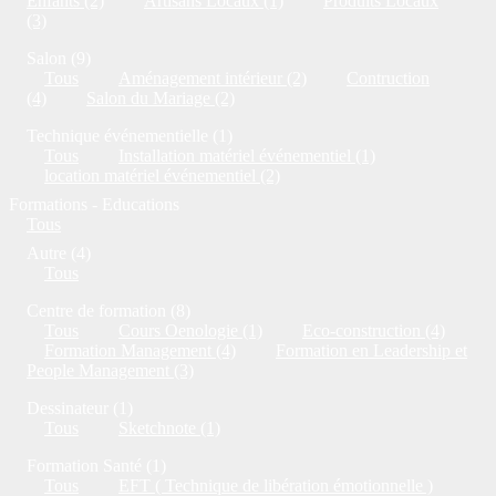
Enfants (2)
Artisans Locaux (1)
Produits Locaux
(3)
Salon (9)
Tous
Aménagement intérieur (2)
Contruction
(4)
Salon du Mariage (2)
Technique événementielle (1)
Tous
Installation matériel événementiel (1)
location matériel événementiel (2)
Formations - Educations
Tous
Autre (4)
Tous
Centre de formation (8)
Tous
Cours Oenologie (1)
Eco-construction (4)
Formation Management (4)
Formation en Leadership et
People Management (3)
Dessinateur (1)
Tous
Sketchnote (1)
Formation Santé (1)
Tous
EFT ( Technique de libération émotionnelle )