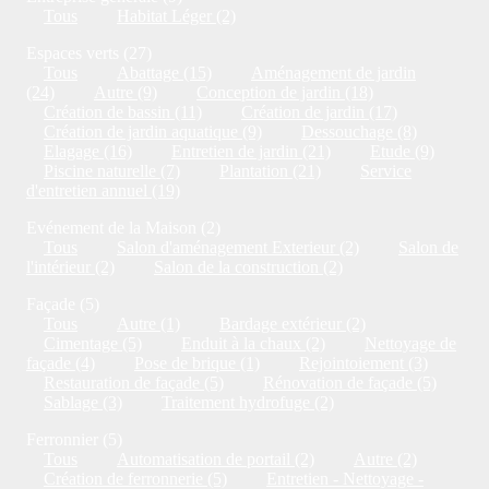
Tous
Habitat Léger (2)
Espaces verts (27)
Tous
Abattage (15)
Aménagement de jardin
(24)
Autre (9)
Conception de jardin (18)
Création de bassin (11)
Création de jardin (17)
Création de jardin aquatique (9)
Dessouchage (8)
Elagage (16)
Entretien de jardin (21)
Etude (9)
Piscine naturelle (7)
Plantation (21)
Service
d'entretien annuel (19)
Evénement de la Maison (2)
Tous
Salon d'aménagement Exterieur (2)
Salon de
l'intérieur (2)
Salon de la construction (2)
Façade (5)
Tous
Autre (1)
Bardage extérieur (2)
Cimentage (5)
Enduit à la chaux (2)
Nettoyage de
façade (4)
Pose de brique (1)
Rejointoiement (3)
Restauration de façade (5)
Rénovation de façade (5)
Sablage (3)
Traitement hydrofuge (2)
Ferronnier (5)
Tous
Automatisation de portail (2)
Autre (2)
Création de ferronnerie (5)
Entretien - Nettoyage -