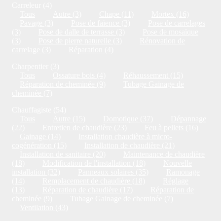
Carreleur (4)
Tous
Autre (3)
Chape (11)
Mortex (16)
Pavage (3)
Pose de faïence (3)
Pose de carrelages
(3)
Pose de dalle de terrasse (3)
Pose de mosaïque
(3)
Pose de pierre naturelle (3)
Rénovation de
carrelage (3)
Réparation (4)
Charpentier (3)
Tous
Ossature bois (4)
Réhaussement (15)
Réparation de cheminée (9)
Tubage Gainage de
cheminée (7)
Chauffagiste (54)
Tous
Autre (15)
Domotique (37)
Dépannage
(22)
Entretien de chaudière (23)
Feu à pellets (16)
Gainage (14)
Installation chaudière à micro-
cogénération (15)
Installation de chaudière (21)
Installation de sanitaire (20)
Maintenance de chaudière
(18)
Modification de l'installation (18)
Nouvelle
installation (32)
Panneaux solaires (35)
Ramonage
(14)
Remplacement de chaudière (18)
Réglage
(13)
Réparation de chaudière (17)
Réparation de
cheminée (9)
Tubage Gainage de cheminée (7)
Ventilation (43)