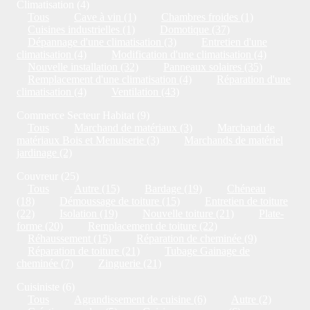
Climatisation (4)
Tous
Cave à vin (1)
Chambres froides (1)
Cuisines industrielles (1)
Domotique (37)
Dépannage d'une climatisation (3)
Entretien d'une
climatisation (4)
Modification d'une climatisation (4)
Nouvelle installation (32)
Panneaux solaires (35)
Remplacement d'une climatisation (4)
Réparation d'une
climatisation (4)
Ventilation (43)
Commerce Secteur Habitat (9)
Tous
Marchand de matériaux (3)
Marchand de
matériaux Bois et Menuiserie (3)
Marchands de matériel
jardinage (2)
Couvreur (25)
Tous
Autre (15)
Bardage (19)
Chéneau
(18)
Démoussage de toiture (15)
Entretien de toiture
(22)
Isolation (19)
Nouvelle toiture (21)
Plate-
forme (20)
Remplacement de toiture (22)
Réhaussement (15)
Réparation de cheminée (9)
Réparation de toiture (21)
Tubage Gainage de
cheminée (7)
Zinguerie (21)
Cuisiniste (6)
Tous
Agrandissement de cuisine (6)
Autre (2)