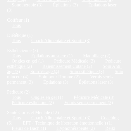
Sonothérapie (3)
Épilations (3)
Épilations laser
(3)
Coiffeur (1)
Tous
Diététique (1)
Tous
Coach Alimentaire et Sportif (3)
Esthéticienne (3)
Tous
Epilations au sucre (1)
Maquillage (2)
Ongles en gel (1)
Pédicure Médicale (3)
Pédicure
esthétique (2)
Rajeunissement Cutané (2)
Soin Anti-
âge (3)
Soin Visage (4)
Soin esthétique (3)
Soin
minceur (4)
Soin pour Homme (2)
Vernis semi-
permanent (3)
Épilations (3)
Épilations laser (3)
Pédicure (2)
Tous
Ongles en gel (1)
Pédicure Médicale (3)
Pédicure esthétique (2)
Vernis semi-permanent (3)
Santé Corps et Mentale (12)
Tous
Coach Alimentaire et Sportif (3)
Coaching
(6)
EFT ( Technique de libération émotionnelle ) (1)
Fleurs de Bach (1)
Hypnothérapeute (2)
Reiki