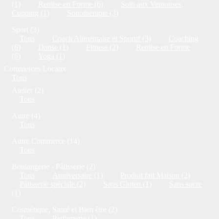
(1)
Remise en Forme (6)
Soin aux Ventouses,
Cupping (1)
Sonothérapie (3)
Sport (3)
Tous
Coach Alimentaire et Sportif (3)
Coaching
(6)
Danse (1)
Fitness (2)
Remise en Forme
(6)
Yoga (1)
Commerces Locaux
Tous
Atelier (2)
Tous
Autre (4)
Tous
Autre Commerce (14)
Tous
Boulangerie - Pâtisserie (2)
Tous
Anniversaire (1)
Produit fait Maison (2)
Pâtisserie spéciale (2)
Sans Gluten (1)
Sans sucre
(1)
Cosmétique, Santé et Bien être (2)
Tous
Parfumerie (1)