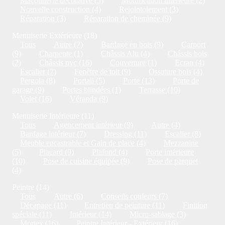
Maçonnerie décorative (5)
Modification intérieure (2)
Nouvelle construction (4)
Rejointoiement (3)
Réparation (3)
Réparation de cheminée (9)
Menuiserie Extérieure (18)
Tous
Autre (7)
Bardage en bois (9)
Carport
(9)
Charpente (1)
Châssis Alu (4)
Châssis bois
(2)
Châssis pvc (16)
Couverture (1)
Ecran (4)
Escalier (7)
Fenêtre de toit (9)
Ossature bois (4)
Pergola (8)
Portail (5)
Porte (13)
Porte de
garage (9)
Portes blindées (1)
Terrasse (10)
Volet (16)
Véranda (9)
Menuiserie Intérieure (11)
Tous
Agencement intérieur (9)
Autre (4)
Bardage intérieur (7)
Dressing (11)
Escalier (8)
Meuble encastrable et Gain de place (4)
Mezzanine
(5)
Placard (9)
Plafond (4)
Porte intérieure
(10)
Pose de cuisine équipée (9)
Pose de parquet
(4)
Peintre (14)
Tous
Autre (6)
Conseils couleurs (7)
Décapage (11)
Entretien de peinture (11)
Finition
spéciale (11)
Intérieur (14)
Micro-sablage (3)
Mortex (16)
Peintre Intérieur - Extérieur (16)