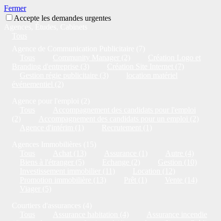
Fermer
Accepte les demandes urgentes
Agences, Études, Cabinets
Tous
Agence de Communication Publicitaire (7)
Tous
Community Manager (2)
Création Logo et
Branding d'entreprise (3)
Création Site Internet (7)
Gestion régie publicitaire (3)
location matériel
événementiel (2)
Agence pour l'emploi (2)
Tous
Accompagnement des candidats pour l'emploi
(2)
Accompagnement des candidats pour un emploi (2)
Agence d'intérim (1)
Recrutement (1)
Agences Immobilières (15)
Tous
Achat (13)
Assurance (1)
Autre (4)
Biens à l'étranger (5)
Echange (2)
Gestion (10)
Investissement immobilier (11)
Location (12)
Promotion immobilière (13)
Prêt (1)
Vente (14)
Viager (5)
Courtiers d'assurances (4)
Tous
Assurance habitation (4)
Assurance incendie