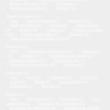
Peinture à la chaux (15)
Préparation (7)
Réparation des murs (8)
Tadelakt (13)
Peintre décorateur (13)
Tous
Conseils couleurs (7)
Décapage (11)
Etude de projet (10)
Fresque (9)
Micro-sablage
(3)
Mortex (16)
Patines (11)
Peinture à la chaux
(15)
Pose de papier peint (13)
Tadelakt (13)
Vente Mobilier et Décoration Neuf (4)
Pisciniste (2)
Tous
Construction d'une piscine (1)
Domotique
(37)
Entretien (1)
Installation d'une piscine (2)
Panneaux solaires (35)
Piscine naturelle (7)
Rénovation d'une piscine (2)
Réparation (2)
Plafonneur (4)
Tous
Autre (2)
Cimentage (5)
Cloison (3)
Crépis (3)
Enduit (4)
Faux-plafonds (3)
Plafonnage (4)
Plaquiste (3)
Plombier (2)
Tous
Débouchage (2)
Dépannage (2)
Fuite
canalisation (2)
Installation de canalisation (2)
Installation de robinetterie (2)
Installation de sanitaire