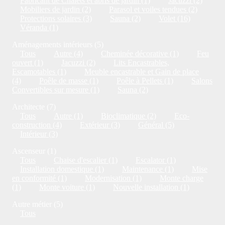
Fabricant de Chalets et abris de jardin (1)
Jacuzzi (2)
Mobiliers de jardin (2)
Parasol et voiles tendues (2)
Protections solaires (3)
Sauna (2)
Volet (16)
Véranda (1)
Aménagements intérieurs (5)
Tous
Autre (4)
Cheminée décorative (1)
Feu
ouvert (1)
Jacuzzi (2)
Lits Encastrables,
Escamotables (1)
Meuble encastrable et Gain de place
(4)
Poêle de masse (1)
Poêle à Pellets (1)
Salons
Convertibles sur mesure (1)
Sauna (2)
Architecte (7)
Tous
Autre (1)
Bioclimatique (2)
Eco-
construction (4)
Extérieur (3)
Général (5)
Intérieur (3)
Ascenseur (1)
Tous
Chaise d'escalier (1)
Escalator (1)
Installation domestique (1)
Maintenance (1)
Mise
en conformité (1)
Modernisation (1)
Monte charge
(1)
Monte voiture (1)
Nouvelle installation (1)
Autre métier (5)
Tous