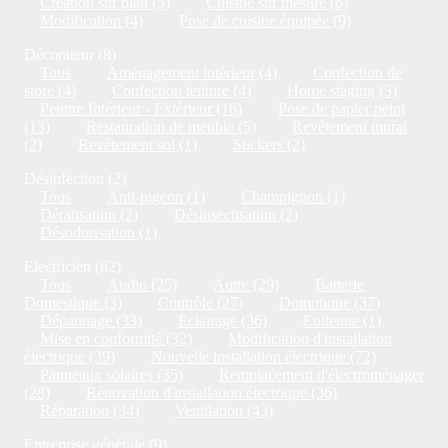
Création sur plan (5)
Cuisine sur mesure (6)
Modification (4)
Pose de cuisine équipée (9)
Décorateur (8)
Tous
Aménagement intérieur (4)
Confection de
store (4)
Confection tenture (4)
Home staging (3)
Peintre Intérieur - Extérieur (16)
Pose de papier peint
(13)
Restauration de meuble (5)
Revêtement mural
(2)
Revêtement sol (1)
Stickers (2)
Désinfection (2)
Tous
Anti-pigeon (1)
Champignon (1)
Dératisation (2)
Désinsectisation (2)
Désodorisation (1)
Electricien (82)
Tous
Audio (25)
Autre (29)
Batterie
Domestique (3)
Contrôle (27)
Domotique (37)
Dépannage (33)
Eclairage (36)
Eolienne (1)
Mise en conformité (32)
Modification d'installation
électrique (39)
Nouvelle installation électrique (72)
Panneaux solaires (35)
Remplacement d'électroménager
(28)
Rénovation d'installation électrique (36)
Réparation (34)
Ventilation (43)
Entreprise générale (9)