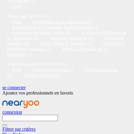
Mécanicien (1)
Tous
Nettoyage Voiture (2)
Tous
Dépollution de la carrosserie (2)
Désinfection de l'habitacle, fauteuil et tapis (2)
Gommage des Autocollants (2)
Lustrage et Polissage de
la carrosserie (2)
Nettoyage Extérieur (2)
Nettoyage
Intérieur (2)
Petits dégâts de peinture (2)
Rénovation
des Phares optiques (2)
Service à domicile ou en
entreprise (1)
concessionnaire automobile (1)
Tous
Voiture Electrique (1)
Voiture d'occasion
(1)
Voitures Neuves (1)
se connecter
Ajoutez vos professionnels en favoris
connexion
Filtrer par critères