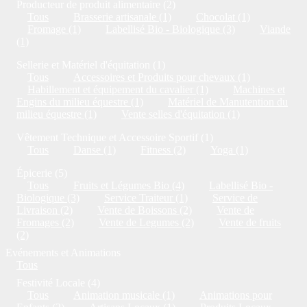
Producteur de produit alimentaire (2)
Tous
Brasserie artisanale (1)
Chocolat (1)
Fromage (1)
Labellisé Bio - Biologique (3)
Viande
(1)
Sellerie et Matériel d'équitation (1)
Tous
Accessoires et Produits pour chevaux (1)
Habillement et équipement du cavalier (1)
Machines et
Engins du milieu équestre (1)
Matériel de Manutention du
milieu équestre (1)
Vente selles d'équitation (1)
Vêtement Technique et Accessoire Sportif (1)
Tous
Danse (1)
Fitness (2)
Yoga (1)
Épicerie (5)
Tous
Fruits et Légumes Bio (4)
Labellisé Bio -
Biologique (3)
Service Traiteur (1)
Service de
Livraison (2)
Vente de Boissons (2)
Vente de
Fromages (2)
Vente de Legumes (2)
Vente de fruits
(2)
Evénements et Animations
Tous
Festivité Locale (4)
Tous
Animation musicale (1)
Animations pour