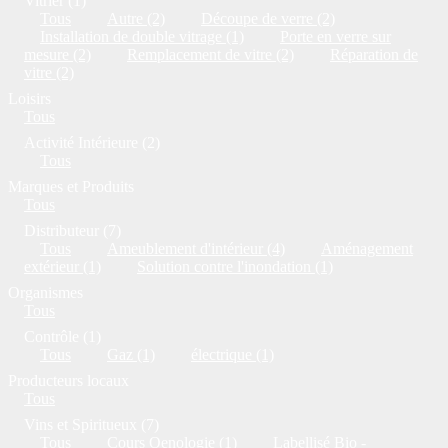
Vitrier (1)
Tous
Autre (2)
Découpe de verre (2)
Installation de double vitrage (1)
Porte en verre sur
mesure (2)
Remplacement de vitre (2)
Réparation de
vitre (2)
Loisirs
Tous
Activité Intérieure (2)
Tous
Marques et Produits
Tous
Distributeur (7)
Tous
Ameublement d'intérieur (4)
Aménagement
extérieur (1)
Solution contre l'inondation (1)
Organismes
Tous
Contrôle (1)
Tous
Gaz (1)
électrique (1)
Producteurs locaux
Tous
Vins et Spiritueux (7)
Tous
Cours Oenologie (1)
Labellisé Bio -