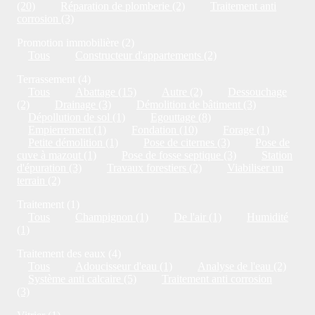
(20)
Réparation de plomberie (2)
Traitement anti
corrosion (3)
Promotion immobilière (2)
Tous
Constructeur d'appartements (2)
Terrassement (4)
Tous
Abattage (15)
Autre (2)
Dessouchage
(2)
Drainage (3)
Démolition de bâtiment (3)
Dépollution de sol (1)
Egouttage (8)
Empierrement (1)
Fondation (10)
Forage (1)
Petite démolition (1)
Pose de citernes (3)
Pose de
cuve à mazout (1)
Pose de fosse septique (3)
Station
d'épuration (3)
Travaux forestiers (2)
Viabiliser un
terrain (2)
Traitement (1)
Tous
Champignon (1)
De l'air (1)
Humidité
(1)
Traitement des eaux (4)
Tous
Adoucisseur d'eau (1)
Analyse de l'eau (2)
Système anti calcaire (5)
Traitement anti corrosion
(3)