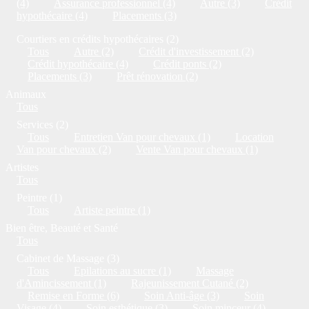
(4)
Assurance professionnel (4)
Autre (3)
Crédit
hypothécaire (4)
Placements (3)
Courtiers en crédits hypothécaires (2)
Tous
Autre (2)
Crédit d'investissement (2)
Crédit hypothécaire (4)
Crédit ponts (2)
Placements (3)
Prêt rénovation (2)
Animaux
Tous
Services (2)
Tous
Entretien Van pour chevaux (1)
Location
Van pour chevaux (2)
Vente Van pour chevaux (1)
Artistes
Tous
Peintre (1)
Tous
Artiste peintre (1)
Bien être, Beauté et Santé
Tous
Cabinet de Massage (3)
Tous
Epilations au sucre (1)
Massage
d'Amincissement (1)
Rajeunissement Cutané (2)
Remise en Forme (6)
Soin Anti-âge (3)
Soin
Visage (4)
Soin esthétique (3)
Soin minceur (4)