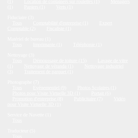
(1)
Location de containers sur roulettes (1)
Ménagers
(1)
Papiers (1)
Verts (1)
Fiduciaire (3)
Tous
Comptabilité d'entreprise (1)
Expert
Comptable (2)
Fiscaliste (1)
Matériel de bureau (1)
Tous
Imprimante (1)
Téléphonie (1)
Nettoyage (3)
Tous
Démoussage de toiture (15)
Lavage de vitre
(1)
Nettoyage de véranda (1)
Nettoyage industriel
(3)
Traitement de parquet (1)
Photographe (7)
Tous
Evénementiel (9)
Photos Scolaires (1)
Photos pour Visite Virtuelle 3D (1)
Portait (6)
Promotion d'entreprise (8)
Publicitaire (7)
Vidéo
pour Visite Virtuelle 3D (1)
Service de Navette (1)
Tous
Traducteur (5)
Tous