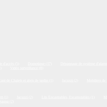
e d'accès (5)
Domotique (37)
Dépannage de système d'alarm
)
Vidéo surveillance (8)
cant de Chalets et abris de jardin (1)
Jacuzzi (2)
Mobiliers de 
rt (1)
Jacuzzi (2)
Lits Encastrables, Escamotables (1)
Me
Sauna (2)