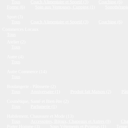
Tous
Coach Alimentaire et Sportif (3)
Coaching (6)
Forme (6)
Soin aux Ventouses, Cupping (1)
Sonothérapie
Sport (3)
Tous
Coach Alimentaire et Sportif (3)
Coaching (6)
Commerces Locaux
Tous
Atelier (2)
Tous
Autre (4)
Tous
Autre Commerce (14)
Tous
Boulangerie - Pâtisserie (2)
Tous
Anniversaire (1)
Produit fait Maison (2)
Pât
Cosmétique, Santé et Bien être (2)
Tous
Parfumerie (1)
Habilement, Chaussure et Mode (13)
Tous
Accessoires, Bijoux, Chapeaux et Autres (9)
Cha
Porter Homme (3)
Sous Vêtements et Pyjamas (1)
Tenue 