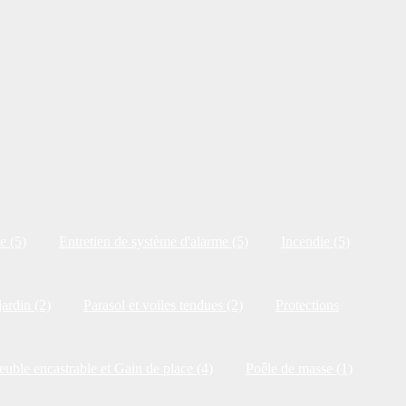
e (5)
Entretien de système d'alarme (5)
Incendie (5)
jardin (2)
Parasol et voiles tendues (2)
Protections
uble encastrable et Gain de place (4)
Poêle de masse (1)