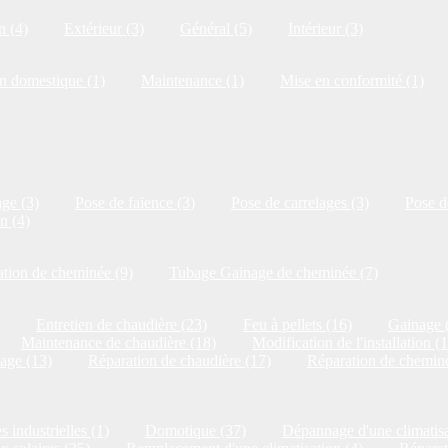
n (4)
Extérieur (3)
Général (5)
Intérieur (3)
on domestique (1)
Maintenance (1)
Mise en conformité (1)
ge (3)
Pose de faïence (3)
Pose de carrelages (3)
Pose de
n (4)
tion de cheminée (9)
Tubage Gainage de cheminée (7)
Entretien de chaudière (23)
Feu à pellets (16)
Gainage 
Maintenance de chaudière (18)
Modification de l'installation (
age (13)
Réparation de chaudière (17)
Réparation de cheminé
s industrielles (1)
Domotique (37)
Dépannage d'une climatisa