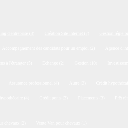
ng d'entreprise (3)
Création Site Internet (7)
Gestion régie pu
Accompagnement des candidats pour un emploi (2)
Agence d'int
ns à l'étranger (5)
Echange (2)
Gestion (10)
Investissem
Assurance professionnel (4)
Autre (3)
Crédit hypothécai
 hypothécaire (4)
Crédit ponts (2)
Placements (3)
Prêt ré
ur chevaux (2)
Vente Van pour chevaux (1)