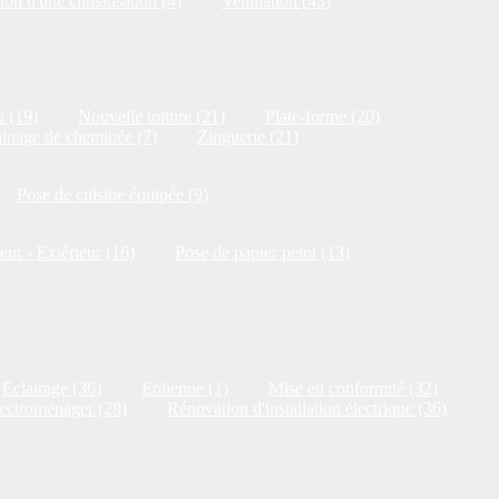
ion d'une climatisation (4)
Ventilation (43)
n (19)
Nouvelle toiture (21)
Plate-forme (20)
inage de cheminée (7)
Zinguerie (21)
Pose de cuisine équipée (9)
ieur - Extérieur (16)
Pose de papier peint (13)
Eclairage (36)
Eolienne (1)
Mise en conformité (32)
ectroménager (28)
Rénovation d'installation électrique (36)