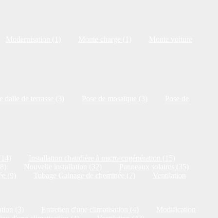
Modernisation (1)
Monte charge (1)
Monte voiture
 dalle de terrasse (3)
Pose de mosaïque (3)
Pose de
(14)
Installation chaudière à micro-cogénération (15)
18)
Nouvelle installation (32)
Panneaux solaires (35)
e (9)
Tubage Gainage de cheminée (7)
Ventilation
tion (3)
Entretien d'une climatisation (4)
Modification