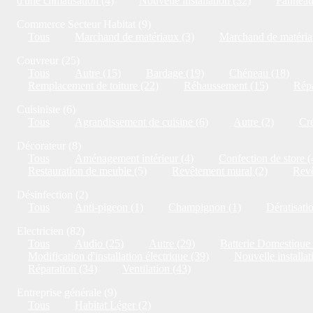
d'une climatisation (4)
Nouvelle installation (32)
Panneaux
Commerce Secteur Habitat (9)
Tous
Marchand de matériaux (3)
Marchand de matériau
Couvreur (25)
Tous
Autre (15)
Bardage (19)
Chéneau (18)
Remplacement de toiture (22)
Réhaussement (15)
Répa
Cuisiniste (6)
Tous
Agrandissement de cuisine (6)
Autre (2)
Cré
Décorateur (8)
Tous
Aménagement intérieur (4)
Confection de store (
Restauration de meuble (5)
Revêtement mural (2)
Revê
Désinfection (2)
Tous
Anti-pigeon (1)
Champignon (1)
Dératisati
Electricien (82)
Tous
Audio (25)
Autre (29)
Batterie Domestique 
Modification d'installation électrique (39)
Nouvelle installat
Réparation (34)
Ventilation (43)
Entreprise générale (9)
Tous
Habitat Léger (2)