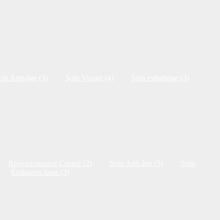
oin Anti-âge (3)
Soin Visage (4)
Soin esthétique (3)
Rajeunissement Cutané (2)
Soin Anti-âge (3)
Soin
Épilations laser (3)