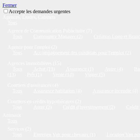
Fermer
Accepte les demandes urgentes
Agences, Études, Cabinets
Tous
Agence de Communication Publicitaire (7)
Tous
Community Manager (2)
Création Logo et Brandi
Agence pour l'emploi (2)
Tous
Accompagnement des candidats pour l'emploi (2)
Agences Immobilières (15)
Tous
Achat (13)
Assurance (1)
Autre (4)
Bie
(13)
Prêt (1)
Vente (14)
Viager (5)
Courtiers d'assurances (4)
Tous
Assurance habitation (4)
Assurance incendie (4)
Courtiers en crédits hypothécaires (2)
Tous
Autre (2)
Crédit d'investissement (2)
Crédit
Animaux
Tous
Services (2)
Tous
Entretien Van pour chevaux (1)
Location Van po