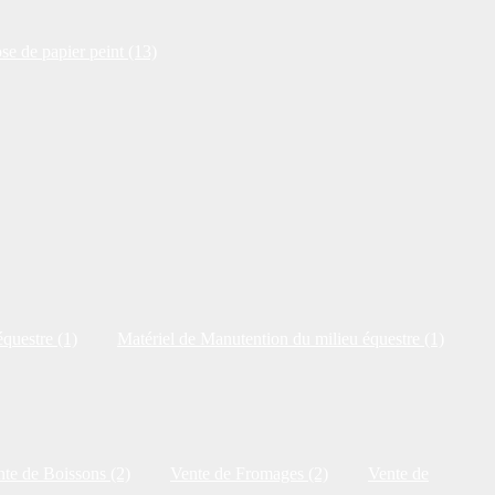
se de papier peint (13)
questre (1)
Matériel de Manutention du milieu équestre (1)
te de Boissons (2)
Vente de Fromages (2)
Vente de