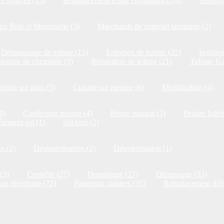
 solaires (35)
Remplacement d'une climatisation (4)
Réparat
x Bois et Menuiserie (3)
Marchands de matériel jardinage (2)
Démoussage de toiture (15)
Entretien de toiture (22)
Isolatio
ration de cheminée (9)
Réparation de toiture (21)
Tubage Ga
ation sur plan (5)
Cuisine sur mesure (6)
Modification (4)
4)
Confection tenture (4)
Home staging (3)
Peintre Intér
tement sol (1)
Stickers (2)
on (2)
Désinsectisation (2)
Désodorisation (1)
(3)
Contrôle (27)
Domotique (37)
Dépannage (33)
ion électrique (72)
Panneaux solaires (35)
Remplacement d'él