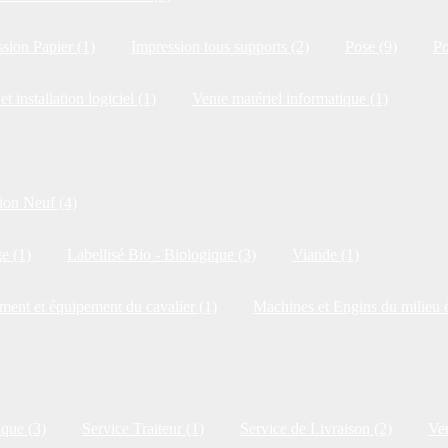
sion Papier (1)
Impression tous supports (2)
Pose (9)
Po
et installation logiciel (1)
Vente matériel informatique (1)
ion Neuf (4)
e (1)
Labellisé Bio - Biologique (3)
Viande (1)
ment et équipement du cavalier (1)
Machines et Engins du milieu é
ique (3)
Service Traiteur (1)
Service de Livraison (2)
Ven