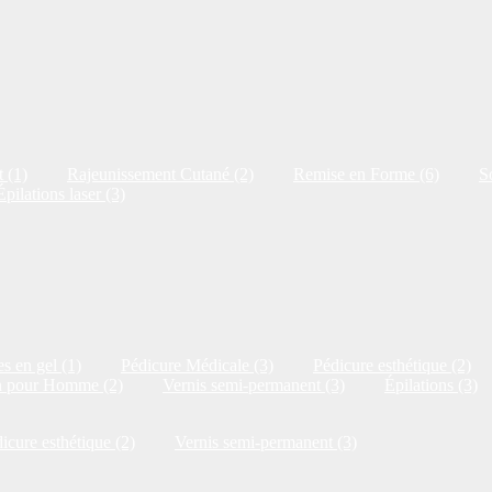
 (1)
Rajeunissement Cutané (2)
Remise en Forme (6)
S
Épilations laser (3)
s en gel (1)
Pédicure Médicale (3)
Pédicure esthétique (2)
n pour Homme (2)
Vernis semi-permanent (3)
Épilations (3)
icure esthétique (2)
Vernis semi-permanent (3)