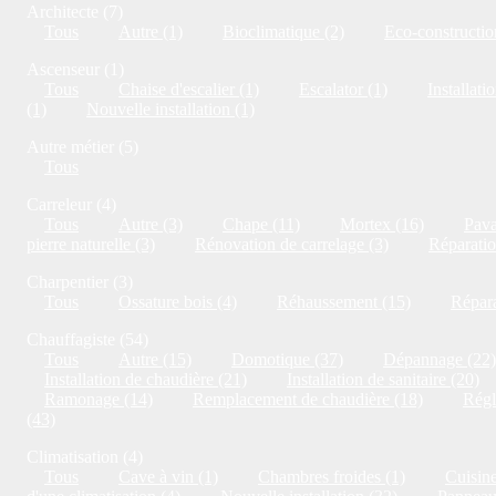
Architecte (7)
Tous
Autre (1)
Bioclimatique (2)
Eco-constructio
Ascenseur (1)
Tous
Chaise d'escalier (1)
Escalator (1)
Installati
(1)
Nouvelle installation (1)
Autre métier (5)
Tous
Carreleur (4)
Tous
Autre (3)
Chape (11)
Mortex (16)
Pava
pierre naturelle (3)
Rénovation de carrelage (3)
Réparatio
Charpentier (3)
Tous
Ossature bois (4)
Réhaussement (15)
Répara
Chauffagiste (54)
Tous
Autre (15)
Domotique (37)
Dépannage (22)
Installation de chaudière (21)
Installation de sanitaire (20)
Ramonage (14)
Remplacement de chaudière (18)
Régl
(43)
Climatisation (4)
Tous
Cave à vin (1)
Chambres froides (1)
Cuisine