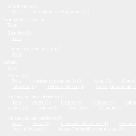
Informatique (2)
Tous
Formation sur Programme (2)
Groupes et associations
Tous
Bien-être (2)
Tous
Commerçants et artisans (2)
Tous
Habitat
Tous
Alarme (8)
Tous
Assistance personnelle (2)
Autre (3)
Contrôl
Intrusion (6)
Télésurveillance (4)
Vidéo parlophonie (7
Aménagements extérieurs (9)
Tous
Autre (5)
Carport (9)
Clôture (4)
Fabri
solaires (3)
Sauna (2)
Volet (16)
Véranda (1)
Aménagements intérieurs (5)
Tous
Autre (4)
Cheminée décorative (1)
Feu ouve
Poêle à Pellets (1)
Salons Convertibles sur mesure (1)