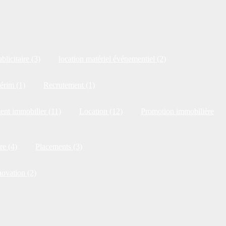
blicitaire (3)
location matériel événementiel (2)
érim (1)
Recrutement (1)
ent immobilier (11)
Location (12)
Promotion immobilière
re (4)
Placements (3)
novation (2)