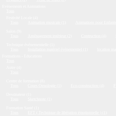
Evénements et Animations
Tous
Festivité Locale (4)
Tous
Animation musicale (1)
Animations pour Enfants
Salon (9)
Tous
Aménagement intérieur (2)
Contruction (4)
Technique événementielle (1)
Tous
Installation matériel événementiel (1)
location ma
Formations - Educations
Tous
Autre (4)
Tous
Centre de formation (8)
Tous
Cours Oenologie (1)
Eco-construction (4)
F
Dessinateur (1)
Tous
Sketchnote (1)
Formation Santé (1)
Tous
EFT ( Technique de libération émotionnelle ) (1)