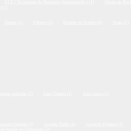
EFT ( Technique de libération émotionnelle ) (1)
Fleurs de Bac
 (3)
Danse (1)
Fitness (2)
Remise en Forme (6)
Yoga (1)
isserie spéciale (2)
Sans Gluten (1)
Sans sucre (1)
ussure Femme (3)
Grande Taille (2)
Lingerie Femme (3)
de Soirée et Cérémonie (2)