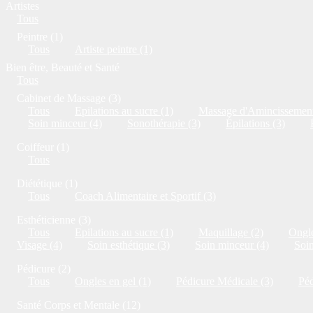
Artistes
Tous
Peintre (1)
Tous
Artiste peintre (1)
Bien être, Beauté et Santé
Tous
Cabinet de Massage (3)
Tous
Epilations au sucre (1)
Massage d'Amincissement
Soin minceur (4)
Sonothérapie (3)
Épilations (3)
Coiffeur (1)
Tous
Diététique (1)
Tous
Coach Alimentaire et Sportif (3)
Esthéticienne (3)
Tous
Epilations au sucre (1)
Maquillage (2)
Ongle
Visage (4)
Soin esthétique (3)
Soin minceur (4)
Soi
Pédicure (2)
Tous
Ongles en gel (1)
Pédicure Médicale (3)
Péd
Santé Corps et Mentale (12)