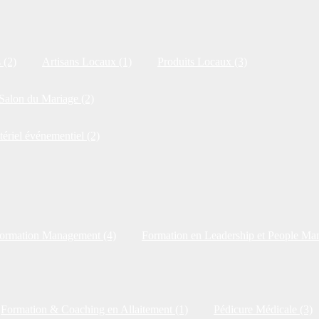
 (2)
Artisans Locaux (1)
Produits Locaux (3)
Salon du Mariage (2)
tériel événementiel (2)
ormation Management (4)
Formation en Leadership et People Ma
Formation & Coaching en Allaitement (1)
Pédicure Médicale (3)