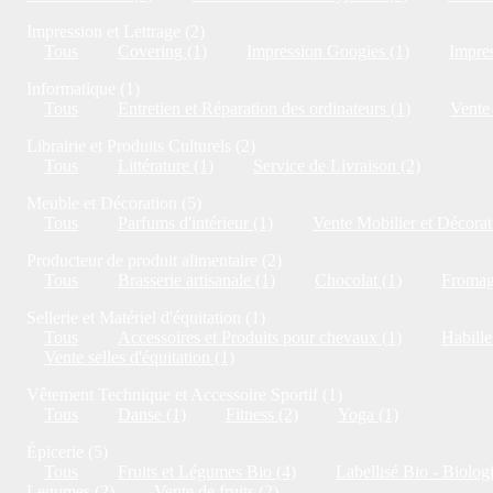
Impression et Lettrage (2)
Tous
Covering (1)
Impression Googies (1)
Impres
Informatique (1)
Tous
Entretien et Réparation des ordinateurs (1)
Vente 
Librairie et Produits Culturels (2)
Tous
Littérature (1)
Service de Livraison (2)
Meuble et Décoration (5)
Tous
Parfums d'intérieur (1)
Vente Mobilier et Décorat
Producteur de produit alimentaire (2)
Tous
Brasserie artisanale (1)
Chocolat (1)
Fromag
Sellerie et Matériel d'équitation (1)
Tous
Accessoires et Produits pour chevaux (1)
Habille
Vente selles d'équitation (1)
Vêtement Technique et Accessoire Sportif (1)
Tous
Danse (1)
Fitness (2)
Yoga (1)
Épicerie (5)
Tous
Fruits et Légumes Bio (4)
Labellisé Bio - Biolog
Legumes (2)
Vente de fruits (2)