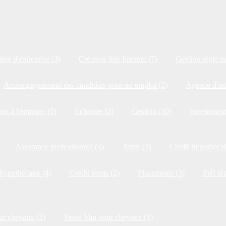
ng d'entreprise (3)
Création Site Internet (7)
Gestion régie pu
Accompagnement des candidats pour un emploi (2)
Agence d'int
ns à l'étranger (5)
Echange (2)
Gestion (10)
Investissem
Assurance professionnel (4)
Autre (3)
Crédit hypothécai
 hypothécaire (4)
Crédit ponts (2)
Placements (3)
Prêt ré
ur chevaux (2)
Vente Van pour chevaux (1)