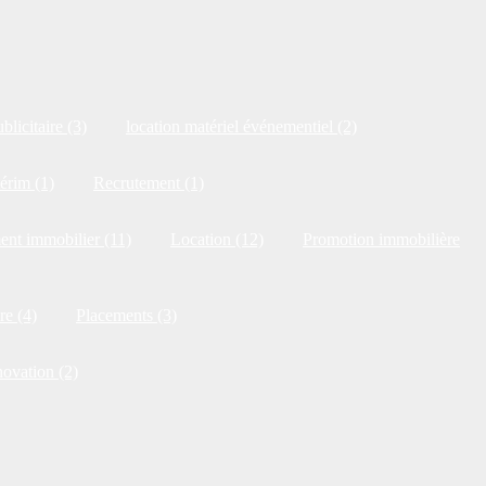
blicitaire (3)
location matériel événementiel (2)
érim (1)
Recrutement (1)
ent immobilier (11)
Location (12)
Promotion immobilière
re (4)
Placements (3)
novation (2)