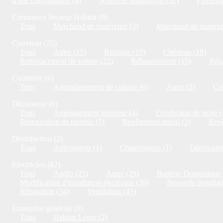
d'une climatisation (4)
Nouvelle installation (32)
Panneaux
Commerce Secteur Habitat (9)
Tous
Marchand de matériaux (3)
Marchand de matériau
Couvreur (25)
Tous
Autre (15)
Bardage (19)
Chéneau (18)
Remplacement de toiture (22)
Réhaussement (15)
Répa
Cuisiniste (6)
Tous
Agrandissement de cuisine (6)
Autre (2)
Cré
Décorateur (8)
Tous
Aménagement intérieur (4)
Confection de store (
Restauration de meuble (5)
Revêtement mural (2)
Revê
Désinfection (2)
Tous
Anti-pigeon (1)
Champignon (1)
Dératisati
Electricien (82)
Tous
Audio (25)
Autre (29)
Batterie Domestique 
Modification d'installation électrique (39)
Nouvelle installat
Réparation (34)
Ventilation (43)
Entreprise générale (9)
Tous
Habitat Léger (2)