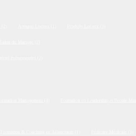
 (2)
Artisans Locaux (1)
Produits Locaux (3)
Salon du Mariage (2)
tériel événementiel (2)
ormation Management (4)
Formation en Leadership et People Ma
Formation & Coaching en Allaitement (1)
Pédicure Médicale (3)