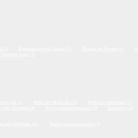
 (1)
Rajeunissement Cutané (2)
Remise en Forme (6)
S
Épilations laser (3)
s en gel (1)
Pédicure Médicale (3)
Pédicure esthétique (2)
n pour Homme (2)
Vernis semi-permanent (3)
Épilations (3)
icure esthétique (2)
Vernis semi-permanent (3)