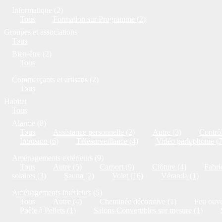
Informatique (2)
Tous
Formation sur Programme (2)
Groupes et associations
Tous
Bien-être (2)
Tous
Commerçants et artisans (2)
Tous
Habitat
Tous
Alarme (8)
Tous
Assistance personnelle (2)
Autre (3)
Contrôl
Intrusion (6)
Télésurveillance (4)
Vidéo parlophonie (7
Aménagements extérieurs (9)
Tous
Autre (5)
Carport (9)
Clôture (4)
Fabri
solaires (3)
Sauna (2)
Volet (16)
Véranda (1)
Aménagements intérieurs (5)
Tous
Autre (4)
Cheminée décorative (1)
Feu ouve
Poêle à Pellets (1)
Salons Convertibles sur mesure (1)