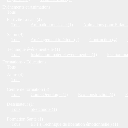
Evénements et Animations
Tous
Festivité Locale (4)
Tous
Animation musicale (1)
Animations pour Enfants
Salon (9)
Tous
Aménagement intérieur (2)
Contruction (4)
Technique événementielle (1)
Tous
Installation matériel événementiel (1)
location ma
Formations - Educations
Tous
Autre (4)
Tous
Centre de formation (8)
Tous
Cours Oenologie (1)
Eco-construction (4)
F
Dessinateur (1)
Tous
Sketchnote (1)
Formation Santé (1)
Tous
EFT ( Technique de libération émotionnelle ) (1)