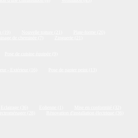
ion d'une climatisation (4)
Ventilation (43)
n (19)
Nouvelle toiture (21)
Plate-forme (20)
inage de cheminée (7)
Zinguerie (21)
Pose de cuisine équipée (9)
ieur - Extérieur (16)
Pose de papier peint (13)
Eclairage (36)
Eolienne (1)
Mise en conformité (32)
ectroménager (28)
Rénovation d'installation électrique (36)