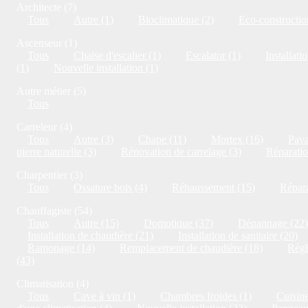
Architecte (7)
Tous
Autre (1)
Bioclimatique (2)
Eco-constructio
Ascenseur (1)
Tous
Chaise d'escalier (1)
Escalator (1)
Installati
(1)
Nouvelle installation (1)
Autre métier (5)
Tous
Carreleur (4)
Tous
Autre (3)
Chape (11)
Mortex (16)
Pava
pierre naturelle (3)
Rénovation de carrelage (3)
Réparatio
Charpentier (3)
Tous
Ossature bois (4)
Réhaussement (15)
Répara
Chauffagiste (54)
Tous
Autre (15)
Domotique (37)
Dépannage (22)
Installation de chaudière (21)
Installation de sanitaire (20)
Ramonage (14)
Remplacement de chaudière (18)
Régl
(43)
Climatisation (4)
Tous
Cave à vin (1)
Chambres froides (1)
Cuisine