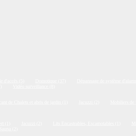
e d'accès (5)
Domotique (37)
Dépannage de système d'alarm
)
Vidéo surveillance (8)
cant de Chalets et abris de jardin (1)
Jacuzzi (2)
Mobiliers de 
rt (1)
Jacuzzi (2)
Lits Encastrables, Escamotables (1)
Me
Sauna (2)