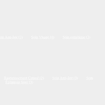
oin Anti-âge (3)
Soin Visage (4)
Soin esthétique (3)
Rajeunissement Cutané (2)
Soin Anti-âge (3)
Soin
Épilations laser (3)