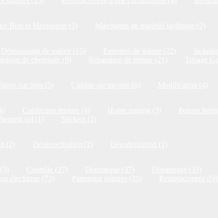
 solaires (35)
Remplacement d'une climatisation (4)
Réparat
x Bois et Menuiserie (3)
Marchands de matériel jardinage (2)
Démoussage de toiture (15)
Entretien de toiture (22)
Isolatio
ration de cheminée (9)
Réparation de toiture (21)
Tubage Ga
ation sur plan (5)
Cuisine sur mesure (6)
Modification (4)
4)
Confection tenture (4)
Home staging (3)
Peintre Intér
tement sol (1)
Stickers (2)
on (2)
Désinsectisation (2)
Désodorisation (1)
(3)
Contrôle (27)
Domotique (37)
Dépannage (33)
ion électrique (72)
Panneaux solaires (35)
Remplacement d'él