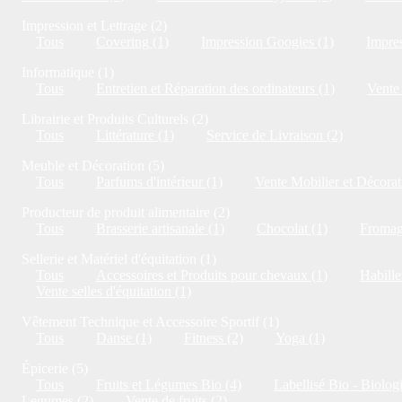
Impression et Lettrage (2)
Tous
Covering (1)
Impression Googies (1)
Impres
Informatique (1)
Tous
Entretien et Réparation des ordinateurs (1)
Vente 
Librairie et Produits Culturels (2)
Tous
Littérature (1)
Service de Livraison (2)
Meuble et Décoration (5)
Tous
Parfums d'intérieur (1)
Vente Mobilier et Décorat
Producteur de produit alimentaire (2)
Tous
Brasserie artisanale (1)
Chocolat (1)
Fromag
Sellerie et Matériel d'équitation (1)
Tous
Accessoires et Produits pour chevaux (1)
Habille
Vente selles d'équitation (1)
Vêtement Technique et Accessoire Sportif (1)
Tous
Danse (1)
Fitness (2)
Yoga (1)
Épicerie (5)
Tous
Fruits et Légumes Bio (4)
Labellisé Bio - Biolog
Legumes (2)
Vente de fruits (2)