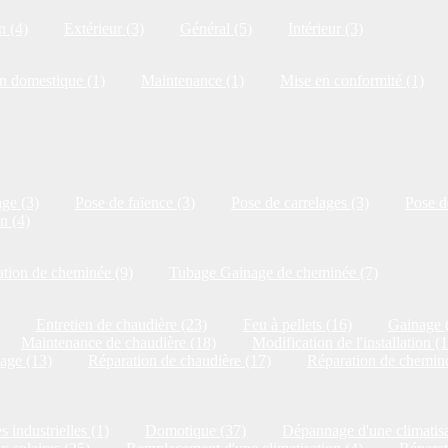
n (4)
Extérieur (3)
Général (5)
Intérieur (3)
on domestique (1)
Maintenance (1)
Mise en conformité (1)
ge (3)
Pose de faïence (3)
Pose de carrelages (3)
Pose de
n (4)
tion de cheminée (9)
Tubage Gainage de cheminée (7)
Entretien de chaudière (23)
Feu à pellets (16)
Gainage 
Maintenance de chaudière (18)
Modification de l'installation (
age (13)
Réparation de chaudière (17)
Réparation de cheminé
s industrielles (1)
Domotique (37)
Dépannage d'une climatisa