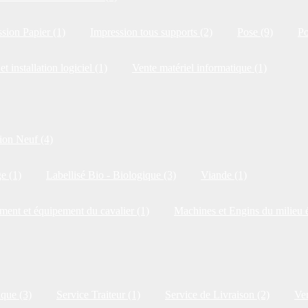
sion Papier (1)
Impression tous supports (2)
Pose (9)
Po
et installation logiciel (1)
Vente matériel informatique (1)
ion Neuf (4)
e (1)
Labellisé Bio - Biologique (3)
Viande (1)
ment et équipement du cavalier (1)
Machines et Engins du milieu é
ique (3)
Service Traiteur (1)
Service de Livraison (2)
Ven