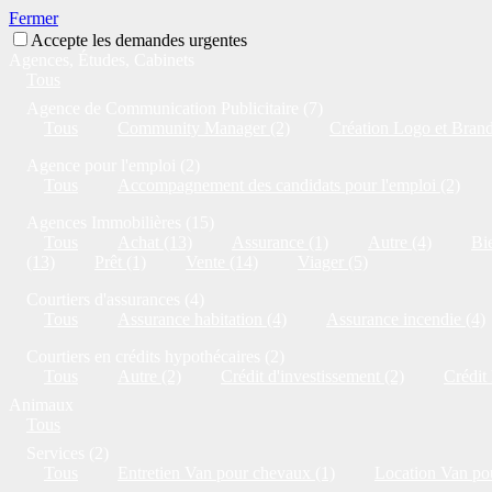
Fermer
Accepte les demandes urgentes
Agences, Études, Cabinets
Tous
Agence de Communication Publicitaire (7)
Tous
Community Manager (2)
Création Logo et Brandi
Agence pour l'emploi (2)
Tous
Accompagnement des candidats pour l'emploi (2)
Agences Immobilières (15)
Tous
Achat (13)
Assurance (1)
Autre (4)
Bie
(13)
Prêt (1)
Vente (14)
Viager (5)
Courtiers d'assurances (4)
Tous
Assurance habitation (4)
Assurance incendie (4)
Courtiers en crédits hypothécaires (2)
Tous
Autre (2)
Crédit d'investissement (2)
Crédit
Animaux
Tous
Services (2)
Tous
Entretien Van pour chevaux (1)
Location Van po