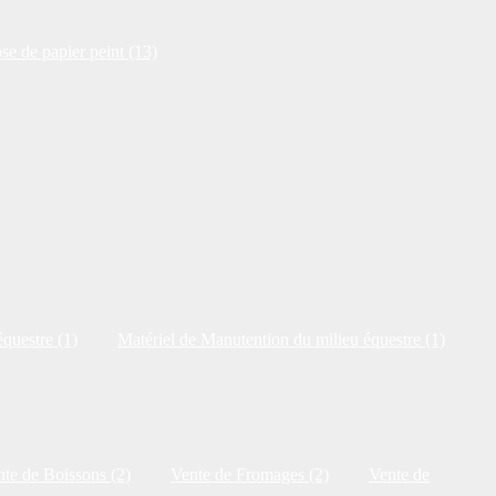
se de papier peint (13)
questre (1)
Matériel de Manutention du milieu équestre (1)
te de Boissons (2)
Vente de Fromages (2)
Vente de