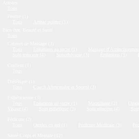
Artistes
Tous
Peintre (1)
Tous
Artiste peintre (1)
Bien être, Beauté et Santé
Tous
Cabinet de Massage (3)
Tous
Epilations au sucre (1)
Massage d'Amincissement
Soin minceur (4)
Sonothérapie (3)
Épilations (3)
Coiffeur (1)
Tous
Diététique (1)
Tous
Coach Alimentaire et Sportif (3)
Esthéticienne (3)
Tous
Epilations au sucre (1)
Maquillage (2)
Ongle
Visage (4)
Soin esthétique (3)
Soin minceur (4)
Soi
Pédicure (2)
Tous
Ongles en gel (1)
Pédicure Médicale (3)
Péd
Santé Corps et Mentale (12)