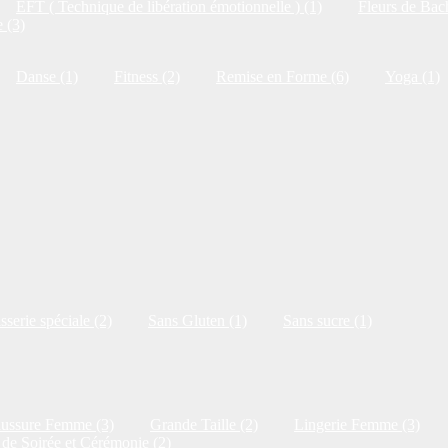
EFT ( Technique de libération émotionnelle ) (1)
Fleurs de Bac
 (3)
Danse (1)
Fitness (2)
Remise en Forme (6)
Yoga (1)
isserie spéciale (2)
Sans Gluten (1)
Sans sucre (1)
ussure Femme (3)
Grande Taille (2)
Lingerie Femme (3)
de Soirée et Cérémonie (2)