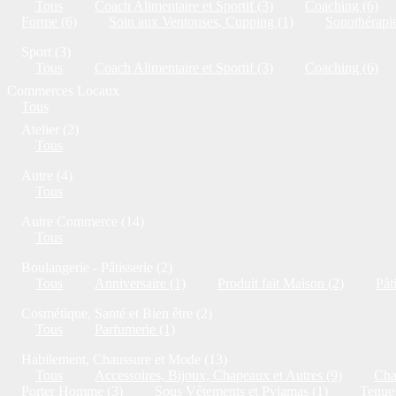
Tous
Coach Alimentaire et Sportif (3)
Coaching (6)
Forme (6)
Soin aux Ventouses, Cupping (1)
Sonothérapie
Sport (3)
Tous
Coach Alimentaire et Sportif (3)
Coaching (6)
Commerces Locaux
Tous
Atelier (2)
Tous
Autre (4)
Tous
Autre Commerce (14)
Tous
Boulangerie - Pâtisserie (2)
Tous
Anniversaire (1)
Produit fait Maison (2)
Pât
Cosmétique, Santé et Bien être (2)
Tous
Parfumerie (1)
Habilement, Chaussure et Mode (13)
Tous
Accessoires, Bijoux, Chapeaux et Autres (9)
Cha
Porter Homme (3)
Sous Vêtements et Pyjamas (1)
Tenue 