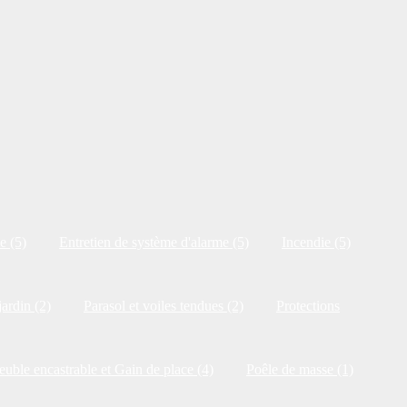
e (5)
Entretien de système d'alarme (5)
Incendie (5)
jardin (2)
Parasol et voiles tendues (2)
Protections
uble encastrable et Gain de place (4)
Poêle de masse (1)