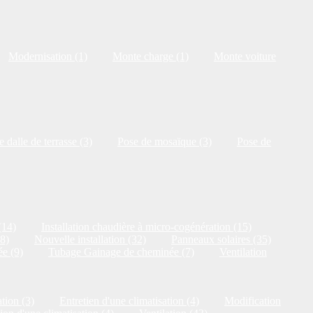
Modernisation (1)
Monte charge (1)
Monte voiture
 dalle de terrasse (3)
Pose de mosaïque (3)
Pose de
(14)
Installation chaudière à micro-cogénération (15)
18)
Nouvelle installation (32)
Panneaux solaires (35)
e (9)
Tubage Gainage de cheminée (7)
Ventilation
tion (3)
Entretien d'une climatisation (4)
Modification