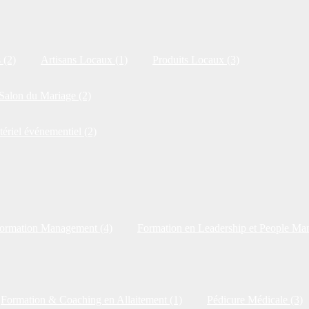
 (2)
Artisans Locaux (1)
Produits Locaux (3)
Salon du Mariage (2)
tériel événementiel (2)
ormation Management (4)
Formation en Leadership et People Ma
Formation & Coaching en Allaitement (1)
Pédicure Médicale (3)