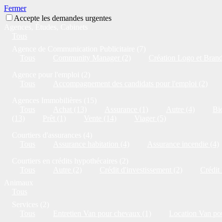
Fermer
Accepte les demandes urgentes
Agences, Études, Cabinets
Tous
Agence de Communication Publicitaire (7)
Tous
Community Manager (2)
Création Logo et Brandi
Agence pour l'emploi (2)
Tous
Accompagnement des candidats pour l'emploi (2)
Agences Immobilières (15)
Tous
Achat (13)
Assurance (1)
Autre (4)
Bie
(13)
Prêt (1)
Vente (14)
Viager (5)
Courtiers d'assurances (4)
Tous
Assurance habitation (4)
Assurance incendie (4)
Courtiers en crédits hypothécaires (2)
Tous
Autre (2)
Crédit d'investissement (2)
Crédit
Animaux
Tous
Services (2)
Tous
Entretien Van pour chevaux (1)
Location Van po