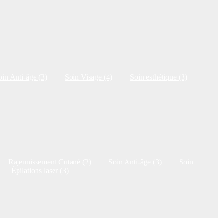
oin Anti-âge (3)
Soin Visage (4)
Soin esthétique (3)
Rajeunissement Cutané (2)
Soin Anti-âge (3)
Soin
Épilations laser (3)