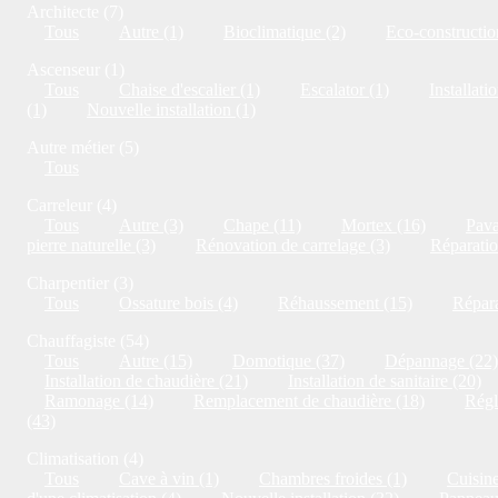
Architecte (7)
Tous
Autre (1)
Bioclimatique (2)
Eco-constructio
Ascenseur (1)
Tous
Chaise d'escalier (1)
Escalator (1)
Installati
(1)
Nouvelle installation (1)
Autre métier (5)
Tous
Carreleur (4)
Tous
Autre (3)
Chape (11)
Mortex (16)
Pava
pierre naturelle (3)
Rénovation de carrelage (3)
Réparatio
Charpentier (3)
Tous
Ossature bois (4)
Réhaussement (15)
Répara
Chauffagiste (54)
Tous
Autre (15)
Domotique (37)
Dépannage (22)
Installation de chaudière (21)
Installation de sanitaire (20)
Ramonage (14)
Remplacement de chaudière (18)
Régl
(43)
Climatisation (4)
Tous
Cave à vin (1)
Chambres froides (1)
Cuisine