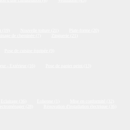
ion d'une climatisation (4)
Ventilation (43)
n (19)
Nouvelle toiture (21)
Plate-forme (20)
inage de cheminée (7)
Zinguerie (21)
Pose de cuisine équipée (9)
ieur - Extérieur (16)
Pose de papier peint (13)
Eclairage (36)
Eolienne (1)
Mise en conformité (32)
ectroménager (28)
Rénovation d'installation électrique (36)