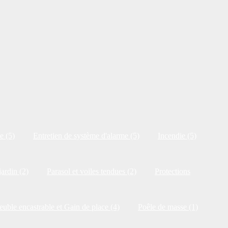
e (5)
Entretien de système d'alarme (5)
Incendie (5)
jardin (2)
Parasol et voiles tendues (2)
Protections
uble encastrable et Gain de place (4)
Poêle de masse (1)