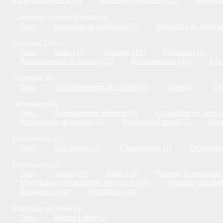
d'une climatisation (4)
Nouvelle installation (32)
Panneaux
Commerce Secteur Habitat (9)
Tous
Marchand de matériaux (3)
Marchand de matériau
Couvreur (25)
Tous
Autre (15)
Bardage (19)
Chéneau (18)
Remplacement de toiture (22)
Réhaussement (15)
Répa
Cuisiniste (6)
Tous
Agrandissement de cuisine (6)
Autre (2)
Cré
Décorateur (8)
Tous
Aménagement intérieur (4)
Confection de store (
Restauration de meuble (5)
Revêtement mural (2)
Revê
Désinfection (2)
Tous
Anti-pigeon (1)
Champignon (1)
Dératisati
Electricien (82)
Tous
Audio (25)
Autre (29)
Batterie Domestique 
Modification d'installation électrique (39)
Nouvelle installat
Réparation (34)
Ventilation (43)
Entreprise générale (9)
Tous
Habitat Léger (2)