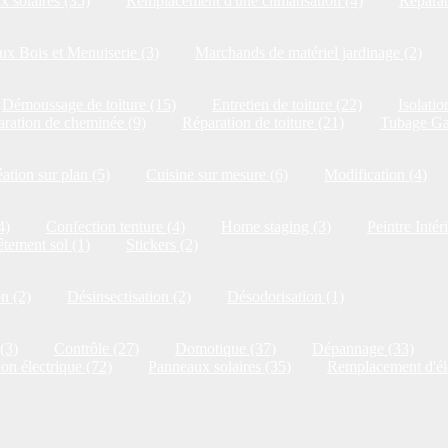
 solaires (35)
Remplacement d'une climatisation (4)
Réparat
x Bois et Menuiserie (3)
Marchands de matériel jardinage (2)
Démoussage de toiture (15)
Entretien de toiture (22)
Isolatio
ration de cheminée (9)
Réparation de toiture (21)
Tubage Ga
ation sur plan (5)
Cuisine sur mesure (6)
Modification (4)
4)
Confection tenture (4)
Home staging (3)
Peintre Intér
tement sol (1)
Stickers (2)
on (2)
Désinsectisation (2)
Désodorisation (1)
(3)
Contrôle (27)
Domotique (37)
Dépannage (33)
ion électrique (72)
Panneaux solaires (35)
Remplacement d'él