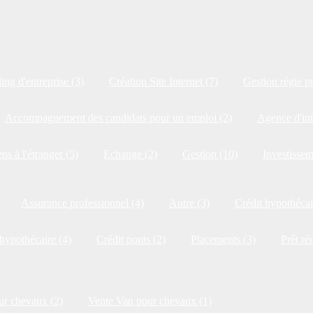
ng d'entreprise (3)
Création Site Internet (7)
Gestion régie pu
Accompagnement des candidats pour un emploi (2)
Agence d'int
ns à l'étranger (5)
Echange (2)
Gestion (10)
Investissem
Assurance professionnel (4)
Autre (3)
Crédit hypothécai
 hypothécaire (4)
Crédit ponts (2)
Placements (3)
Prêt ré
ur chevaux (2)
Vente Van pour chevaux (1)