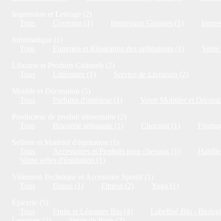
Impression et Lettrage (2)
Tous
Covering (1)
Impression Googies (1)
Impres
Informatique (1)
Tous
Entretien et Réparation des ordinateurs (1)
Vente 
Librairie et Produits Culturels (2)
Tous
Littérature (1)
Service de Livraison (2)
Meuble et Décoration (5)
Tous
Parfums d'intérieur (1)
Vente Mobilier et Décorat
Producteur de produit alimentaire (2)
Tous
Brasserie artisanale (1)
Chocolat (1)
Fromag
Sellerie et Matériel d'équitation (1)
Tous
Accessoires et Produits pour chevaux (1)
Habille
Vente selles d'équitation (1)
Vêtement Technique et Accessoire Sportif (1)
Tous
Danse (1)
Fitness (2)
Yoga (1)
Épicerie (5)
Tous
Fruits et Légumes Bio (4)
Labellisé Bio - Biolog
Legumes (2)
Vente de fruits (2)