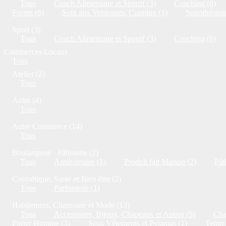
Tous
Coach Alimentaire et Sportif (3)
Coaching (6)
Forme (6)
Soin aux Ventouses, Cupping (1)
Sonothérapie
Sport (3)
Tous
Coach Alimentaire et Sportif (3)
Coaching (6)
Commerces Locaux
Tous
Atelier (2)
Tous
Autre (4)
Tous
Autre Commerce (14)
Tous
Boulangerie - Pâtisserie (2)
Tous
Anniversaire (1)
Produit fait Maison (2)
Pât
Cosmétique, Santé et Bien être (2)
Tous
Parfumerie (1)
Habilement, Chaussure et Mode (13)
Tous
Accessoires, Bijoux, Chapeaux et Autres (9)
Cha
Porter Homme (3)
Sous Vêtements et Pyjamas (1)
Tenue 