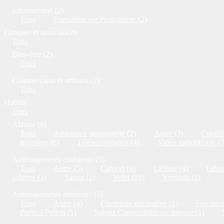
Informatique (2)
Tous
Formation sur Programme (2)
Groupes et associations
Tous
Bien-être (2)
Tous
Commerçants et artisans (2)
Tous
Habitat
Tous
Alarme (8)
Tous
Assistance personnelle (2)
Autre (3)
Contrôl
Intrusion (6)
Télésurveillance (4)
Vidéo parlophonie (7
Aménagements extérieurs (9)
Tous
Autre (5)
Carport (9)
Clôture (4)
Fabri
solaires (3)
Sauna (2)
Volet (16)
Véranda (1)
Aménagements intérieurs (5)
Tous
Autre (4)
Cheminée décorative (1)
Feu ouve
Poêle à Pellets (1)
Salons Convertibles sur mesure (1)