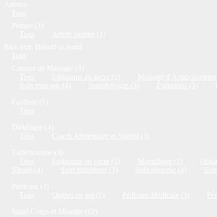
Artistes
Tous
Peintre (1)
Tous
Artiste peintre (1)
Bien être, Beauté et Santé
Tous
Cabinet de Massage (3)
Tous
Epilations au sucre (1)
Massage d'Amincissement
Soin minceur (4)
Sonothérapie (3)
Épilations (3)
Coiffeur (1)
Tous
Diététique (1)
Tous
Coach Alimentaire et Sportif (3)
Esthéticienne (3)
Tous
Epilations au sucre (1)
Maquillage (2)
Ongle
Visage (4)
Soin esthétique (3)
Soin minceur (4)
Soi
Pédicure (2)
Tous
Ongles en gel (1)
Pédicure Médicale (3)
Péd
Santé Corps et Mentale (12)