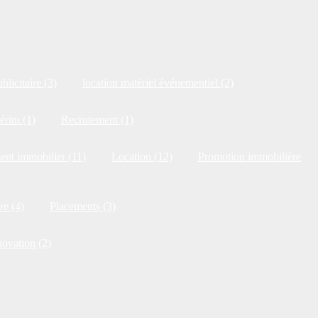
blicitaire (3)
location matériel événementiel (2)
érim (1)
Recrutement (1)
ent immobilier (11)
Location (12)
Promotion immobilière
re (4)
Placements (3)
novation (2)