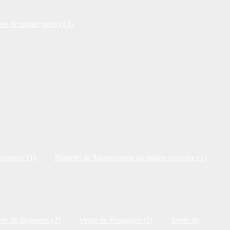
se de papier peint (13)
questre (1)
Matériel de Manutention du milieu équestre (1)
te de Boissons (2)
Vente de Fromages (2)
Vente de