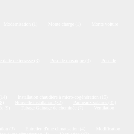
Modernisation (1)
Monte charge (1)
Monte voiture
 dalle de terrasse (3)
Pose de mosaïque (3)
Pose de
(14)
Installation chaudière à micro-cogénération (15)
18)
Nouvelle installation (32)
Panneaux solaires (35)
e (9)
Tubage Gainage de cheminée (7)
Ventilation
tion (3)
Entretien d'une climatisation (4)
Modification