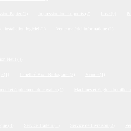
sion Papier (1)
Impression tous supports (2)
Pose (9)
Po
et installation logiciel (1)
Vente matériel informatique (1)
ion Neuf (4)
e (1)
Labellisé Bio - Biologique (3)
Viande (1)
ment et équipement du cavalier (1)
Machines et Engins du milieu é
ique (3)
Service Traiteur (1)
Service de Livraison (2)
Ven