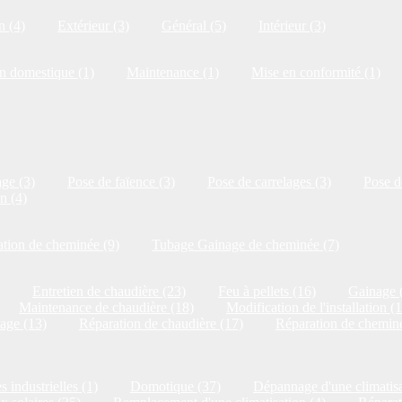
n (4)
Extérieur (3)
Général (5)
Intérieur (3)
on domestique (1)
Maintenance (1)
Mise en conformité (1)
ge (3)
Pose de faïence (3)
Pose de carrelages (3)
Pose de
n (4)
tion de cheminée (9)
Tubage Gainage de cheminée (7)
Entretien de chaudière (23)
Feu à pellets (16)
Gainage 
Maintenance de chaudière (18)
Modification de l'installation (
age (13)
Réparation de chaudière (17)
Réparation de cheminé
s industrielles (1)
Domotique (37)
Dépannage d'une climatisa