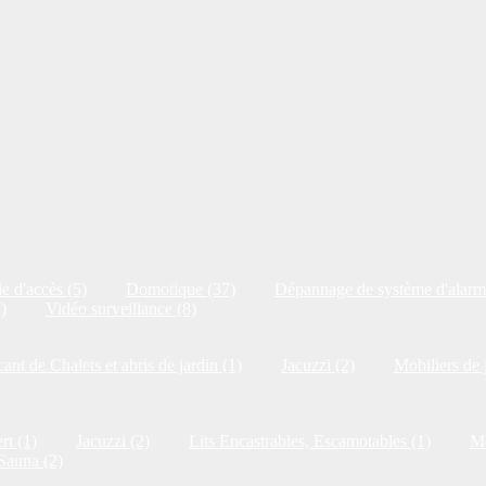
e d'accès (5)
Domotique (37)
Dépannage de système d'alarm
)
Vidéo surveillance (8)
cant de Chalets et abris de jardin (1)
Jacuzzi (2)
Mobiliers de 
rt (1)
Jacuzzi (2)
Lits Encastrables, Escamotables (1)
Me
Sauna (2)