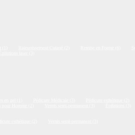
 (1)
Rajeunissement Cutané (2)
Remise en Forme (6)
S
Épilations laser (3)
s en gel (1)
Pédicure Médicale (3)
Pédicure esthétique (2)
n pour Homme (2)
Vernis semi-permanent (3)
Épilations (3)
icure esthétique (2)
Vernis semi-permanent (3)