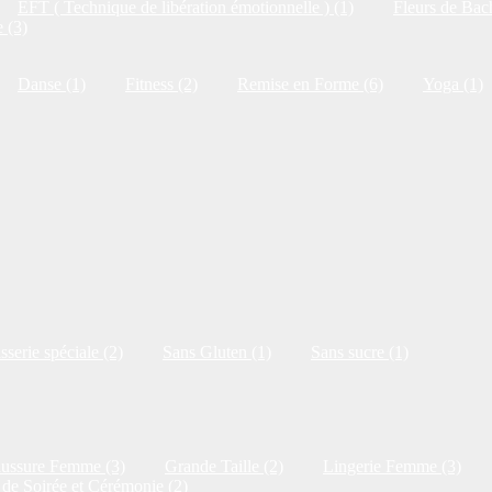
EFT ( Technique de libération émotionnelle ) (1)
Fleurs de Bac
 (3)
Danse (1)
Fitness (2)
Remise en Forme (6)
Yoga (1)
isserie spéciale (2)
Sans Gluten (1)
Sans sucre (1)
ussure Femme (3)
Grande Taille (2)
Lingerie Femme (3)
de Soirée et Cérémonie (2)