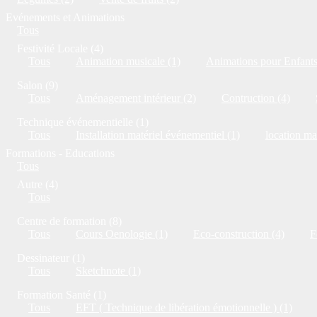
Evénements et Animations
Tous
Festivité Locale (4)
Tous
Animation musicale (1)
Animations pour Enfants
Salon (9)
Tous
Aménagement intérieur (2)
Contruction (4)
Technique événementielle (1)
Tous
Installation matériel événementiel (1)
location ma
Formations - Educations
Tous
Autre (4)
Tous
Centre de formation (8)
Tous
Cours Oenologie (1)
Eco-construction (4)
F
Dessinateur (1)
Tous
Sketchnote (1)
Formation Santé (1)
Tous
EFT ( Technique de libération émotionnelle ) (1)