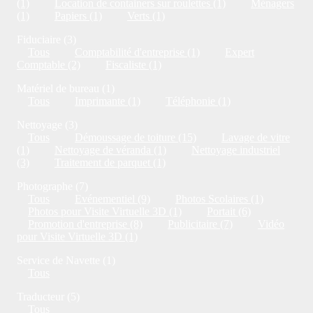
(1)
Location de containers sur roulettes (1)
Ménagers
(1)
Papiers (1)
Verts (1)
Fiduciaire (3)
Tous
Comptabilité d'entreprise (1)
Expert
Comptable (2)
Fiscaliste (1)
Matériel de bureau (1)
Tous
Imprimante (1)
Téléphonie (1)
Nettoyage (3)
Tous
Démoussage de toiture (15)
Lavage de vitre
(1)
Nettoyage de véranda (1)
Nettoyage industriel
(3)
Traitement de parquet (1)
Photographe (7)
Tous
Evénementiel (9)
Photos Scolaires (1)
Photos pour Visite Virtuelle 3D (1)
Portait (6)
Promotion d'entreprise (8)
Publicitaire (7)
Vidéo
pour Visite Virtuelle 3D (1)
Service de Navette (1)
Tous
Traducteur (5)
Tous