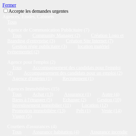
Fermer
Accepte les demandes urgentes
Agences, Études, Cabinets
Tous
Agence de Communication Publicitaire (7)
Tous
Community Manager (2)
Création Logo et
Branding d'entreprise (3)
Création Site Internet (7)
Gestion régie publicitaire (3)
location matériel
événementiel (2)
Agence pour l'emploi (2)
Tous
Accompagnement des candidats pour l'emploi
(2)
Accompagnement des candidats pour un emploi (2)
Agence d'intérim (1)
Recrutement (1)
Agences Immobilières (15)
Tous
Achat (13)
Assurance (1)
Autre (4)
Biens à l'étranger (5)
Echange (2)
Gestion (10)
Investissement immobilier (11)
Location (12)
Promotion immobilière (13)
Prêt (1)
Vente (14)
Viager (5)
Courtiers d'assurances (4)
Tous
Assurance habitation (4)
Assurance incendie