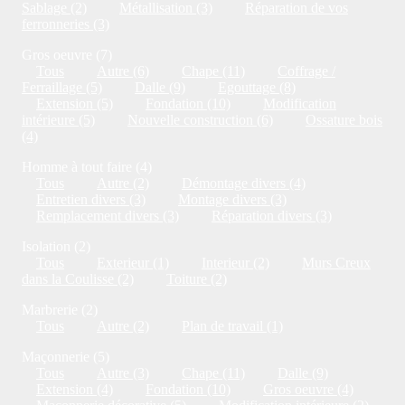
Sablage (2)
Métallisation (3)
Réparation de vos
ferronneries (3)
Gros oeuvre (7)
Tous
Autre (6)
Chape (11)
Coffrage /
Ferraillage (5)
Dalle (9)
Egouttage (8)
Extension (5)
Fondation (10)
Modification
intérieure (5)
Nouvelle construction (6)
Ossature bois
(4)
Homme à tout faire (4)
Tous
Autre (2)
Démontage divers (4)
Entretien divers (3)
Montage divers (3)
Remplacement divers (3)
Réparation divers (3)
Isolation (2)
Tous
Exterieur (1)
Interieur (2)
Murs Creux
dans la Coulisse (2)
Toiture (2)
Marbrerie (2)
Tous
Autre (2)
Plan de travail (1)
Maçonnerie (5)
Tous
Autre (3)
Chape (11)
Dalle (9)
Extension (4)
Fondation (10)
Gros oeuvre (4)