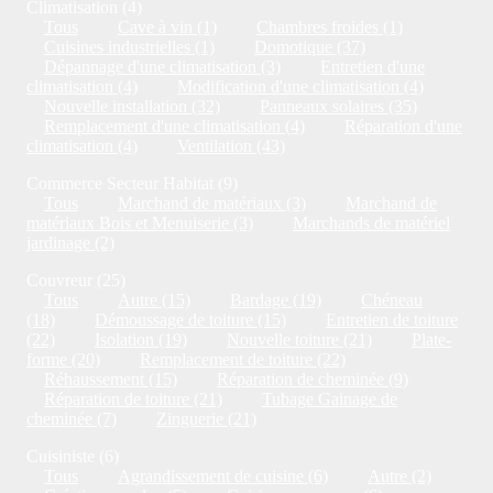
Climatisation (4)
Tous
Cave à vin (1)
Chambres froides (1)
Cuisines industrielles (1)
Domotique (37)
Dépannage d'une climatisation (3)
Entretien d'une
climatisation (4)
Modification d'une climatisation (4)
Nouvelle installation (32)
Panneaux solaires (35)
Remplacement d'une climatisation (4)
Réparation d'une
climatisation (4)
Ventilation (43)
Commerce Secteur Habitat (9)
Tous
Marchand de matériaux (3)
Marchand de
matériaux Bois et Menuiserie (3)
Marchands de matériel
jardinage (2)
Couvreur (25)
Tous
Autre (15)
Bardage (19)
Chéneau
(18)
Démoussage de toiture (15)
Entretien de toiture
(22)
Isolation (19)
Nouvelle toiture (21)
Plate-
forme (20)
Remplacement de toiture (22)
Réhaussement (15)
Réparation de cheminée (9)
Réparation de toiture (21)
Tubage Gainage de
cheminée (7)
Zinguerie (21)
Cuisiniste (6)
Tous
Agrandissement de cuisine (6)
Autre (2)