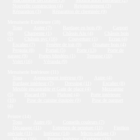
Maçonnerie décorative (5)
Modification intérieure (2)
Nouvelle construction (4)
Rejointoiement (3)
Réparation (3)
Réparation de cheminée (9)
Menuiserie Extérieure (18)
Tous
Autre (7)
Bardage en bois (9)
Carport
(9)
Charpente (1)
Châssis Alu (4)
Châssis bois
(2)
Châssis pvc (16)
Couverture (1)
Ecran (4)
Escalier (7)
Fenêtre de toit (9)
Ossature bois (4)
Pergola (8)
Portail (5)
Porte (13)
Porte de
garage (9)
Portes blindées (1)
Terrasse (10)
Volet (16)
Véranda (9)
Menuiserie Intérieure (11)
Tous
Agencement intérieur (9)
Autre (4)
Bardage intérieur (7)
Dressing (11)
Escalier (8)
Meuble encastrable et Gain de place (4)
Mezzanine
(5)
Placard (9)
Plafond (4)
Porte intérieure
(10)
Pose de cuisine équipée (9)
Pose de parquet
(4)
Peintre (14)
Tous
Autre (6)
Conseils couleurs (7)
Décapage (11)
Entretien de peinture (11)
Finition
spéciale (11)
Intérieur (14)
Micro-sablage (3)
Mortex (16)
Peintre Intérieur - Extérieur (16)