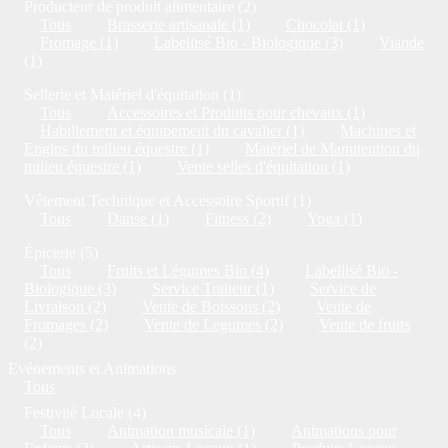
Producteur de produit alimentaire (2)
Tous
Brasserie artisanale (1)
Chocolat (1)
Fromage (1)
Labellisé Bio - Biologique (3)
Viande
(1)
Sellerie et Matériel d'équitation (1)
Tous
Accessoires et Produits pour chevaux (1)
Habillement et équipement du cavalier (1)
Machines et
Engins du milieu équestre (1)
Matériel de Manutention du
milieu équestre (1)
Vente selles d'équitation (1)
Vêtement Technique et Accessoire Sportif (1)
Tous
Danse (1)
Fitness (2)
Yoga (1)
Épicerie (5)
Tous
Fruits et Légumes Bio (4)
Labellisé Bio -
Biologique (3)
Service Traiteur (1)
Service de
Livraison (2)
Vente de Boissons (2)
Vente de
Fromages (2)
Vente de Legumes (2)
Vente de fruits
(2)
Evénements et Animations
Tous
Festivité Locale (4)
Tous
Animation musicale (1)
Animations pour