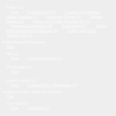
Vidéos (5)
Tous
Evénementiel (9)
Gestion et promotion
chaîne Youtube (3)
Marketing Digital (6)
Motion
Design (2)
Photos pour Visite Virtuelle 3D (1)
Promotion d'entreprise (8)
Publicitaire (7)
Studio
d'enregistrement et diffusion (1)
Vidéo pour Visite
Virtuelle 3D (1)
Sorties Bars et Réstaurants
Tous
Bar (2)
Tous
Cours Oenologie (1)
Restauration (3)
Tous
Service traiteur (1)
Tous
Labellisé Bio - Biologique (3)
Voitures et Autres véhicules roulants
Tous
Carrossier (2)
Tous
Covering (1)