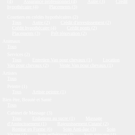
(4)
Assurance professionnel (4)
Autre (3)
Crédit
hypothécaire (4)
Placements (3)
Courtiers en crédits hypothécaires (2)
Tous
Autre (2)
Crédit d'investissement (2)
Crédit hypothécaire (4)
Crédit ponts (2)
Placements (3)
Prêt rénovation (2)
Animaux
Tous
Services (2)
Tous
Entretien Van pour chevaux (1)
Location
Van pour chevaux (2)
Vente Van pour chevaux (1)
Artistes
Tous
Peintre (1)
Tous
Artiste peintre (1)
Bien être, Beauté et Santé
Tous
Cabinet de Massage (3)
Tous
Epilations au sucre (1)
Massage
d'Amincissement (1)
Rajeunissement Cutané (2)
Remise en Forme (6)
Soin Anti-âge (3)
Soin
Visage (4)
Soin esthétique (3)
Soin minceur (4)