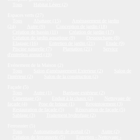
Tous
Habitat Léger (2)
Espaces verts (27)
Tous
Abattage (15)
Aménagement de jardin
(24)
Autre (9)
Conception de jardin (18)
Création de bassin (11)
Création de jardin (17)
Création de jardin aquatique (9)
Dessouchage (8)
Elagage (16)
Entretien de jardin (21)
Etude (9)
Piscine naturelle (7)
Plantation (21)
Service
d'entretien annuel (19)
Evénement de la Maison (2)
Tous
Salon d'aménagement Exterieur (2)
Salon de
l'intérieur (2)
Salon de la construction (2)
Façade (5)
Tous
Autre (1)
Bardage extérieur (2)
Cimentage (5)
Enduit à la chaux (2)
Nettoyage de
façade (4)
Pose de brique (1)
Rejointoiement (3)
Restauration de façade (5)
Rénovation de façade (5)
Sablage (3)
Traitement hydrofuge (2)
Ferronnier (5)
Tous
Automatisation de portail (2)
Autre (2)
Création de ferronnerie (5)
Entretien - Nettoyage -