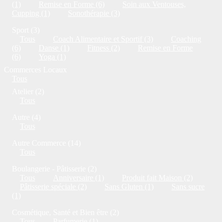
(1)
Remise en Forme (6)
Soin aux Ventouses,
Cupping (1)
Sonothérapie (3)
Sport (3)
Tous
Coach Alimentaire et Sportif (3)
Coaching
(6)
Danse (1)
Fitness (2)
Remise en Forme
(6)
Yoga (1)
Commerces Locaux
Tous
Atelier (2)
Tous
Autre (4)
Tous
Autre Commerce (14)
Tous
Boulangerie - Pâtisserie (2)
Tous
Anniversaire (1)
Produit fait Maison (2)
Pâtisserie spéciale (2)
Sans Gluten (1)
Sans sucre
(1)
Cosmétique, Santé et Bien être (2)
Tous
Parfumerie (1)