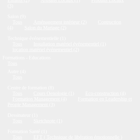
Enfants (2)
Artisans Locaux (1)
Produits Locaux
(3)
Salon (9)
Tous
Aménagement intérieur (2)
Contruction
(4)
Salon du Mariage (2)
Technique événementielle (1)
Tous
Installation matériel événementiel (1)
location matériel événementiel (2)
Formations - Educations
Tous
Autre (4)
Tous
Centre de formation (8)
Tous
Cours Oenologie (1)
Eco-construction (4)
Formation Management (4)
Formation en Leadership et
People Management (3)
Dessinateur (1)
Tous
Sketchnote (1)
Formation Santé (1)
Tous
EFT ( Technique de libération émotionnelle )