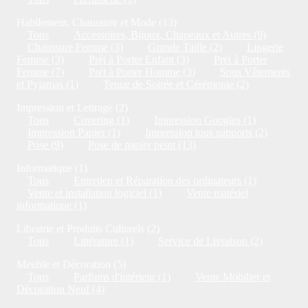
Habilement, Chaussure et Mode (13)
Tous
Accessoires, Bijoux, Chapeaux et Autres (9)
Chaussure Femme (3)
Grande Taille (2)
Lingerie
Femme (3)
Prét à Porter Enfant (3)
Prét à Porter
Femme (7)
Prét à Porter Homme (3)
Sous Vêtements
et Pyjamas (1)
Tenue de Soirée et Cérémonie (2)
Impression et Lettrage (2)
Tous
Covering (1)
Impression Googies (1)
Impression Papier (1)
Impression tous supports (2)
Pose (9)
Pose de papier peint (13)
Informatique (1)
Tous
Entretien et Réparation des ordinateurs (1)
Vente et installation logiciel (1)
Vente matériel
informatique (1)
Librairie et Produits Culturels (2)
Tous
Littérature (1)
Service de Livraison (2)
Meuble et Décoration (5)
Tous
Parfums d'intérieur (1)
Vente Mobilier et
Décoration Neuf (4)