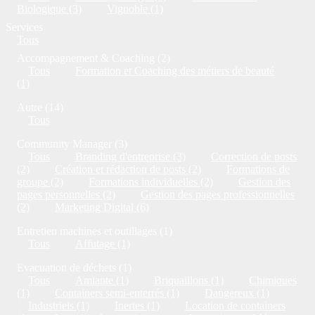
Biologique (3)
Vignoble (1)
Services
Tous
Accompagnement & Coaching (2)
Tous
Formation et Coaching des métiers de beauté
(1)
Autre (14)
Tous
Community Manager (3)
Tous
Branding d'entreprise (3)
Correction de posts
(2)
Création et rédaction de posts (2)
Formations de
groupe (2)
Formations individuelles (2)
Gestion des
pages personnelles (2)
Gestion des pages professionnelles
(2)
Marketing Digital (6)
Entretien machines et outillages (1)
Tous
Affutage (1)
Evacuation de déchets (1)
Tous
Amiante (1)
Briquaillons (1)
Chimiques
(1)
Containers semi-enterrés (1)
Dangereux (1)
Industriels (1)
Inertes (1)
Location de containers