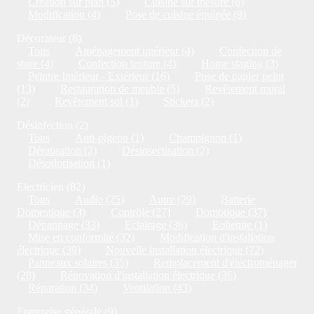
Création sur plan (5)
Cuisine sur mesure (6)
Modification (4)
Pose de cuisine équipée (9)
Décorateur (8)
Tous
Aménagement intérieur (4)
Confection de
store (4)
Confection tenture (4)
Home staging (3)
Peintre Intérieur - Extérieur (16)
Pose de papier peint
(13)
Restauration de meuble (5)
Revêtement mural
(2)
Revêtement sol (1)
Stickers (2)
Désinfection (2)
Tous
Anti-pigeon (1)
Champignon (1)
Dératisation (2)
Désinsectisation (2)
Désodorisation (1)
Electricien (82)
Tous
Audio (25)
Autre (29)
Batterie
Domestique (3)
Contrôle (27)
Domotique (37)
Dépannage (33)
Eclairage (36)
Eolienne (1)
Mise en conformité (32)
Modification d'installation
électrique (39)
Nouvelle installation électrique (72)
Panneaux solaires (35)
Remplacement d'électroménager
(28)
Rénovation d'installation électrique (36)
Réparation (34)
Ventilation (43)
Entreprise générale (9)