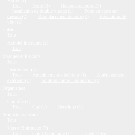
Vitrier (1)
Tous
Autre (2)
Découpe de verre (2)
Installation de double vitrage (1)
Porte en verre sur
mesure (2)
Remplacement de vitre (2)
Réparation de
vitre (2)
Loisirs
Tous
Activité Intérieure (2)
Tous
Marques et Produits
Tous
Distributeur (7)
Tous
Ameublement d'intérieur (4)
Aménagement
extérieur (1)
Solution contre l'inondation (1)
Organismes
Tous
Contrôle (1)
Tous
Gaz (1)
électrique (1)
Producteurs locaux
Tous
Vins et Spiritueux (7)
Tous
Cours Oenologie (1)
Labellisé Bio -