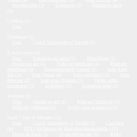
Sonothérapie (3)
Épilations (3)
Épilations laser
(3)
Coiffeur (1)
Tous
Diététique (1)
Tous
Coach Alimentaire et Sportif (3)
Esthéticienne (3)
Tous
Epilations au sucre (1)
Maquillage (2)
Ongles en gel (1)
Pédicure Médicale (3)
Pédicure
esthétique (2)
Rajeunissement Cutané (2)
Soin Anti-
âge (3)
Soin Visage (4)
Soin esthétique (3)
Soin
minceur (4)
Soin pour Homme (2)
Vernis semi-
permanent (3)
Épilations (3)
Épilations laser (3)
Pédicure (2)
Tous
Ongles en gel (1)
Pédicure Médicale (3)
Pédicure esthétique (2)
Vernis semi-permanent (3)
Santé Corps et Mentale (12)
Tous
Coach Alimentaire et Sportif (3)
Coaching
(6)
EFT ( Technique de libération émotionnelle ) (1)
Fleurs de Bach (1)
Hypnothérapeute (2)
Reiki