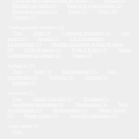
Fabricant de Chalets et abris de jardin (1)
Jacuzzi (2)
Mobiliers de jardin (2)
Parasol et voiles tendues (2)
Protections solaires (3)
Sauna (2)
Volet (16)
Véranda (1)
Aménagements intérieurs (5)
Tous
Autre (4)
Cheminée décorative (1)
Feu
ouvert (1)
Jacuzzi (2)
Lits Encastrables,
Escamotables (1)
Meuble encastrable et Gain de place
(4)
Poêle de masse (1)
Poêle à Pellets (1)
Salons
Convertibles sur mesure (1)
Sauna (2)
Architecte (7)
Tous
Autre (1)
Bioclimatique (2)
Eco-
construction (4)
Extérieur (3)
Général (5)
Intérieur (3)
Ascenseur (1)
Tous
Chaise d'escalier (1)
Escalator (1)
Installation domestique (1)
Maintenance (1)
Mise
en conformité (1)
Modernisation (1)
Monte charge
(1)
Monte voiture (1)
Nouvelle installation (1)
Autre métier (5)
Tous