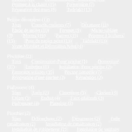
Peinture à la chaux (15)
Préparation (7)
Réparation des murs (8)
Tadelakt (13)
Peintre décorateur (13)
Tous
Conseils couleurs (7)
Décapage (11)
Etude de projet (10)
Fresque (9)
Micro-sablage
(3)
Mortex (16)
Patines (11)
Peinture à la chaux
(15)
Pose de papier peint (13)
Tadelakt (13)
Vente Mobilier et Décoration Neuf (4)
Pisciniste (2)
Tous
Construction d'une piscine (1)
Domotique
(37)
Entretien (1)
Installation d'une piscine (2)
Panneaux solaires (35)
Piscine naturelle (7)
Rénovation d'une piscine (2)
Réparation (2)
Plafonneur (4)
Tous
Autre (2)
Cimentage (5)
Cloison (3)
Crépis (3)
Enduit (4)
Faux-plafonds (3)
Plafonnage (4)
Plaquiste (3)
Plombier (2)
Tous
Débouchage (2)
Dépannage (2)
Fuite
canalisation (2)
Installation de canalisation (2)
Installation de robinetterie (2)
Installation de sanitaire