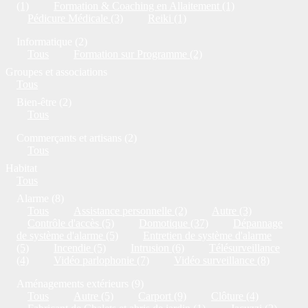
(1)
Formation & Coaching en Allaitement (1)
Pédicure Médicale (3)
Reiki (1)
Informatique (2)
Tous
Formation sur Programme (2)
Groupes et associations
Tous
Bien-être (2)
Tous
Commerçants et artisans (2)
Tous
Habitat
Tous
Alarme (8)
Tous
Assistance personnelle (2)
Autre (3)
Contrôle d'accès (5)
Domotique (37)
Dépannage
de système d'alarme (5)
Entretien de système d'alarme
(5)
Incendie (5)
Intrusion (6)
Télésurveillance
(4)
Vidéo parlophonie (7)
Vidéo surveillance (8)
Aménagements extérieurs (9)
Tous
Autre (5)
Carport (9)
Clôture (4)