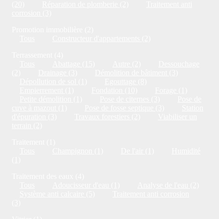
(20)
Réparation de plomberie (2)
Traitement anti
corrosion (3)
Promotion immobilière (2)
Tous
Constructeur d'appartements (2)
Terrassement (4)
Tous
Abattage (15)
Autre (2)
Dessouchage
(2)
Drainage (3)
Démolition de bâtiment (3)
Dépollution de sol (1)
Egouttage (8)
Empierrement (1)
Fondation (10)
Forage (1)
Petite démolition (1)
Pose de citernes (3)
Pose de
cuve à mazout (1)
Pose de fosse septique (3)
Station
d'épuration (3)
Travaux forestiers (2)
Viabiliser un
terrain (2)
Traitement (1)
Tous
Champignon (1)
De l'air (1)
Humidité
(1)
Traitement des eaux (4)
Tous
Adoucisseur d'eau (1)
Analyse de l'eau (2)
Système anti calcaire (5)
Traitement anti corrosion
(3)