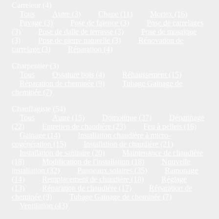
Carreleur (4)
Tous
Autre (3)
Chape (11)
Mortex (16)
Pavage (3)
Pose de faïence (3)
Pose de carrelages
(3)
Pose de dalle de terrasse (3)
Pose de mosaïque
(3)
Pose de pierre naturelle (3)
Rénovation de
carrelage (3)
Réparation (4)
Charpentier (3)
Tous
Ossature bois (4)
Réhaussement (15)
Réparation de cheminée (9)
Tubage Gainage de
cheminée (7)
Chauffagiste (54)
Tous
Autre (15)
Domotique (37)
Dépannage
(22)
Entretien de chaudière (23)
Feu à pellets (16)
Gainage (14)
Installation chaudière à micro-
cogénération (15)
Installation de chaudière (21)
Installation de sanitaire (20)
Maintenance de chaudière
(18)
Modification de l'installation (18)
Nouvelle
installation (32)
Panneaux solaires (35)
Ramonage
(14)
Remplacement de chaudière (18)
Réglage
(13)
Réparation de chaudière (17)
Réparation de
cheminée (9)
Tubage Gainage de cheminée (7)
Ventilation (43)