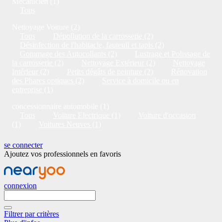
Mécanicien (1)
Tous
Nettoyage Voiture (2)
Tous
Dépollution de la carrosserie (2)
Désinfection de l'habitacle, fauteuil et tapis (2)
Gommage des Autocollants (2)
Lustrage et Polissage de
la carrosserie (2)
Nettoyage Extérieur (2)
Nettoyage
Intérieur (2)
Petits dégâts de peinture (2)
Rénovation
des Phares optiques (2)
Service à domicile ou en
entreprise (1)
concessionnaire automobile (1)
Tous
Voiture Electrique (1)
Voiture d'occasion
(1)
Voitures Neuves (1)
se connecter
Ajoutez vos professionnels en favoris
connexion
Filtrer par critères