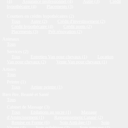
(4)
Assurance professionnel (4)
Autre (3)
Crédit
hypothécaire (4)
Placements (3)
Courtiers en crédits hypothécaires (2)
Tous
Autre (2)
Crédit d'investissement (2)
Crédit hypothécaire (4)
Crédit ponts (2)
Placements (3)
Prêt rénovation (2)
Animaux
Tous
Services (2)
Tous
Entretien Van pour chevaux (1)
Location
Van pour chevaux (2)
Vente Van pour chevaux (1)
Artistes
Tous
Peintre (1)
Tous
Artiste peintre (1)
Bien être, Beauté et Santé
Tous
Cabinet de Massage (3)
Tous
Epilations au sucre (1)
Massage
d'Amincissement (1)
Rajeunissement Cutané (2)
Remise en Forme (6)
Soin Anti-âge (3)
Soin
Visage (4)
Soin esthétique (3)
Soin minceur (4)