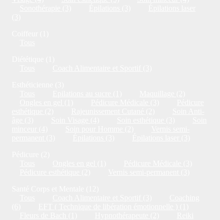
Sonothérapie (3)
Épilations (3)
Épilations laser
(3)
Coiffeur (1)
Tous
Diététique (1)
Tous
Coach Alimentaire et Sportif (3)
Esthéticienne (3)
Tous
Epilations au sucre (1)
Maquillage (2)
Ongles en gel (1)
Pédicure Médicale (3)
Pédicure
esthétique (2)
Rajeunissement Cutané (2)
Soin Anti-
âge (3)
Soin Visage (4)
Soin esthétique (3)
Soin
minceur (4)
Soin pour Homme (2)
Vernis semi-
permanent (3)
Épilations (3)
Épilations laser (3)
Pédicure (2)
Tous
Ongles en gel (1)
Pédicure Médicale (3)
Pédicure esthétique (2)
Vernis semi-permanent (3)
Santé Corps et Mentale (12)
Tous
Coach Alimentaire et Sportif (3)
Coaching
(6)
EFT ( Technique de libération émotionnelle ) (1)
Fleurs de Bach (1)
Hypnothérapeute (2)
Reiki