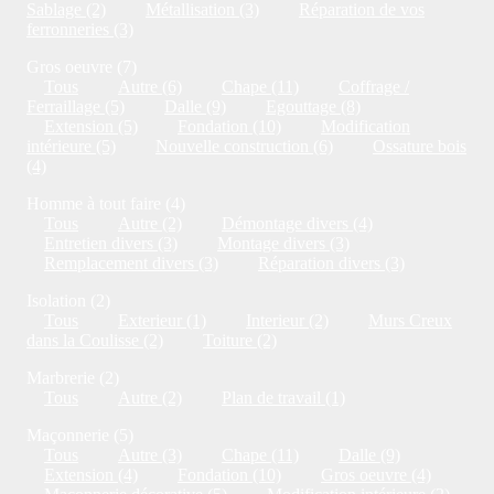
Sablage (2)
Métallisation (3)
Réparation de vos
ferronneries (3)
Gros oeuvre (7)
Tous
Autre (6)
Chape (11)
Coffrage /
Ferraillage (5)
Dalle (9)
Egouttage (8)
Extension (5)
Fondation (10)
Modification
intérieure (5)
Nouvelle construction (6)
Ossature bois
(4)
Homme à tout faire (4)
Tous
Autre (2)
Démontage divers (4)
Entretien divers (3)
Montage divers (3)
Remplacement divers (3)
Réparation divers (3)
Isolation (2)
Tous
Exterieur (1)
Interieur (2)
Murs Creux
dans la Coulisse (2)
Toiture (2)
Marbrerie (2)
Tous
Autre (2)
Plan de travail (1)
Maçonnerie (5)
Tous
Autre (3)
Chape (11)
Dalle (9)
Extension (4)
Fondation (10)
Gros oeuvre (4)