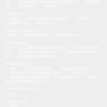
(1)
Location de containers sur roulettes (1)
Ménagers
(1)
Papiers (1)
Verts (1)
Fiduciaire (3)
Tous
Comptabilité d'entreprise (1)
Expert
Comptable (2)
Fiscaliste (1)
Matériel de bureau (1)
Tous
Imprimante (1)
Téléphonie (1)
Nettoyage (3)
Tous
Démoussage de toiture (15)
Lavage de vitre
(1)
Nettoyage de véranda (1)
Nettoyage industriel
(3)
Traitement de parquet (1)
Photographe (7)
Tous
Evénementiel (9)
Photos Scolaires (1)
Photos pour Visite Virtuelle 3D (1)
Portait (6)
Promotion d'entreprise (8)
Publicitaire (7)
Vidéo
pour Visite Virtuelle 3D (1)
Service de Navette (1)
Tous
Traducteur (5)
Tous