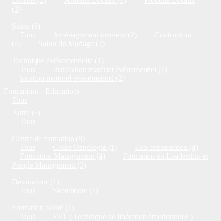
Enfants (2)
Artisans Locaux (1)
Produits Locaux
(3)
Salon (9)
Tous
Aménagement intérieur (2)
Contruction
(4)
Salon du Mariage (2)
Technique événementielle (1)
Tous
Installation matériel événementiel (1)
location matériel événementiel (2)
Formations - Educations
Tous
Autre (4)
Tous
Centre de formation (8)
Tous
Cours Oenologie (1)
Eco-construction (4)
Formation Management (4)
Formation en Leadership et
People Management (3)
Dessinateur (1)
Tous
Sketchnote (1)
Formation Santé (1)
Tous
EFT ( Technique de libération émotionnelle )