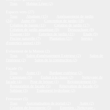
Tous
Habitat Léger (2)
Espaces verts (27)
Tous
Abattage (15)
Aménagement de jardin
(24)
Autre (9)
Conception de jardin (18)
Création de bassin (11)
Création de jardin (17)
Création de jardin aquatique (9)
Dessouchage (8)
Elagage (16)
Entretien de jardin (21)
Etude (9)
Piscine naturelle (7)
Plantation (21)
Service
d'entretien annuel (19)
Evénement de la Maison (2)
Tous
Salon d'aménagement Exterieur (2)
Salon de
l'intérieur (2)
Salon de la construction (2)
Façade (5)
Tous
Autre (1)
Bardage extérieur (2)
Cimentage (5)
Enduit à la chaux (2)
Nettoyage de
façade (4)
Pose de brique (1)
Rejointoiement (3)
Restauration de façade (5)
Rénovation de façade (5)
Sablage (3)
Traitement hydrofuge (2)
Ferronnier (5)
Tous
Automatisation de portail (2)
Autre (2)
Création de ferronnerie (5)
Entretien - Nettoyage -