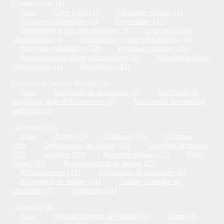
Climatisation (4)
Tous
Cave à vin (1)
Chambres froides (1)
Cuisines industrielles (1)
Domotique (37)
Dépannage d'une climatisation (3)
Entretien d'une
climatisation (4)
Modification d'une climatisation (4)
Nouvelle installation (32)
Panneaux solaires (35)
Remplacement d'une climatisation (4)
Réparation d'une
climatisation (4)
Ventilation (43)
Commerce Secteur Habitat (9)
Tous
Marchand de matériaux (3)
Marchand de
matériaux Bois et Menuiserie (3)
Marchands de matériel
jardinage (2)
Couvreur (25)
Tous
Autre (15)
Bardage (19)
Chéneau
(18)
Démoussage de toiture (15)
Entretien de toiture
(22)
Isolation (19)
Nouvelle toiture (21)
Plate-
forme (20)
Remplacement de toiture (22)
Réhaussement (15)
Réparation de cheminée (9)
Réparation de toiture (21)
Tubage Gainage de
cheminée (7)
Zinguerie (21)
Cuisiniste (6)
Tous
Agrandissement de cuisine (6)
Autre (2)