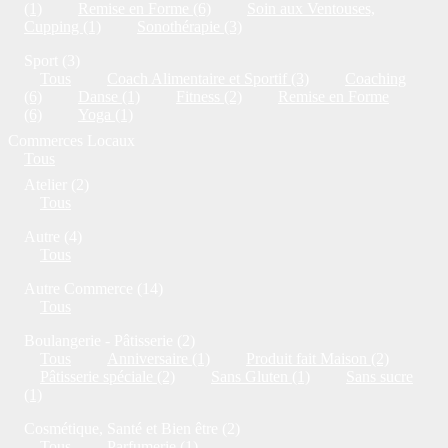
(1)
Remise en Forme (6)
Soin aux Ventouses,
Cupping (1)
Sonothérapie (3)
Sport (3)
Tous
Coach Alimentaire et Sportif (3)
Coaching
(6)
Danse (1)
Fitness (2)
Remise en Forme
(6)
Yoga (1)
Commerces Locaux
Tous
Atelier (2)
Tous
Autre (4)
Tous
Autre Commerce (14)
Tous
Boulangerie - Pâtisserie (2)
Tous
Anniversaire (1)
Produit fait Maison (2)
Pâtisserie spéciale (2)
Sans Gluten (1)
Sans sucre
(1)
Cosmétique, Santé et Bien être (2)
Tous
Parfumerie (1)