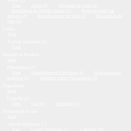
Vitrier (1)
Tous
Autre (2)
Découpe de verre (2)
Installation de double vitrage (1)
Porte en verre sur
mesure (2)
Remplacement de vitre (2)
Réparation de
vitre (2)
Loisirs
Tous
Activité Intérieure (2)
Tous
Marques et Produits
Tous
Distributeur (7)
Tous
Ameublement d'intérieur (4)
Aménagement
extérieur (1)
Solution contre l'inondation (1)
Organismes
Tous
Contrôle (1)
Tous
Gaz (1)
électrique (1)
Producteurs locaux
Tous
Vins et Spiritueux (7)
Tous
Cours Oenologie (1)
Labellisé Bio -