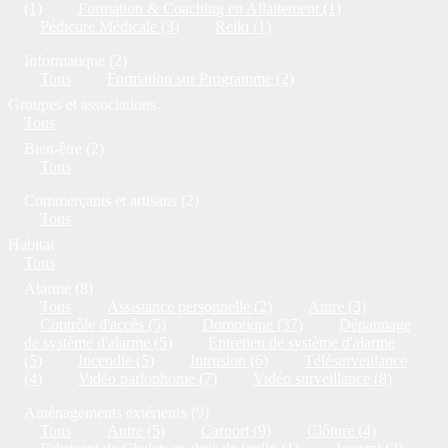
(1)
Formation & Coaching en Allaitement (1)
Pédicure Médicale (3)
Reiki (1)
Informatique (2)
Tous
Formation sur Programme (2)
Groupes et associations
Tous
Bien-être (2)
Tous
Commerçants et artisans (2)
Tous
Habitat
Tous
Alarme (8)
Tous
Assistance personnelle (2)
Autre (3)
Contrôle d'accès (5)
Domotique (37)
Dépannage
de système d'alarme (5)
Entretien de système d'alarme
(5)
Incendie (5)
Intrusion (6)
Télésurveillance
(4)
Vidéo parlophonie (7)
Vidéo surveillance (8)
Aménagements extérieurs (9)
Tous
Autre (5)
Carport (9)
Clôture (4)