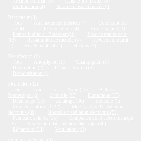
Création sur plan (5)
Cuisine sur mesure (6)
Modification (4)
Pose de cuisine équipée (9)
Décorateur (8)
Tous
Aménagement intérieur (4)
Confection de
store (4)
Confection tenture (4)
Home staging (3)
Peintre Intérieur - Extérieur (16)
Pose de papier peint
(13)
Restauration de meuble (5)
Revêtement mural
(2)
Revêtement sol (1)
Stickers (2)
Désinfection (2)
Tous
Anti-pigeon (1)
Champignon (1)
Dératisation (2)
Désinsectisation (2)
Désodorisation (1)
Electricien (82)
Tous
Audio (25)
Autre (29)
Batterie
Domestique (3)
Contrôle (27)
Domotique (37)
Dépannage (33)
Eclairage (36)
Eolienne (1)
Mise en conformité (32)
Modification d'installation
électrique (39)
Nouvelle installation électrique (72)
Panneaux solaires (35)
Remplacement d'électroménager
(28)
Rénovation d'installation électrique (36)
Réparation (34)
Ventilation (43)
Entreprise générale (9)