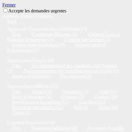
Fermer
Accepte les demandes urgentes
Agences, Études, Cabinets
Tous
Agence de Communication Publicitaire (7)
Tous
Community Manager (2)
Création Logo et
Branding d'entreprise (3)
Création Site Internet (7)
Gestion régie publicitaire (3)
location matériel
événementiel (2)
Agence pour l'emploi (2)
Tous
Accompagnement des candidats pour l'emploi
(2)
Accompagnement des candidats pour un emploi (2)
Agence d'intérim (1)
Recrutement (1)
Agences Immobilières (15)
Tous
Achat (13)
Assurance (1)
Autre (4)
Biens à l'étranger (5)
Echange (2)
Gestion (10)
Investissement immobilier (11)
Location (12)
Promotion immobilière (13)
Prêt (1)
Vente (14)
Viager (5)
Courtiers d'assurances (4)
Tous
Assurance habitation (4)
Assurance incendie