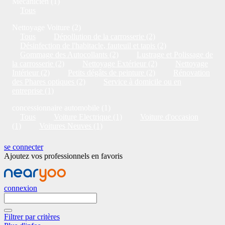
Mécanicien (1)
Tous
Nettoyage Voiture (2)
Tous
Dépollution de la carrosserie (2)
Désinfection de l'habitacle, fauteuil et tapis (2)
Gommage des Autocollants (2)
Lustrage et Polissage de
la carrosserie (2)
Nettoyage Extérieur (2)
Nettoyage
Intérieur (2)
Petits dégâts de peinture (2)
Rénovation
des Phares optiques (2)
Service à domicile ou en
entreprise (1)
concessionnaire automobile (1)
Tous
Voiture Electrique (1)
Voiture d'occasion
(1)
Voitures Neuves (1)
se connecter
Ajoutez vos professionnels en favoris
connexion
Filtrer par critères