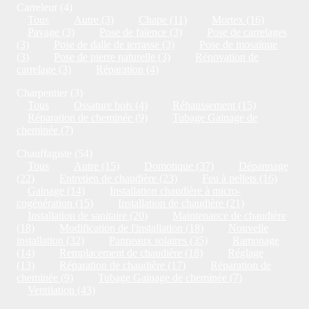
Carreleur (4)
Tous
Autre (3)
Chape (11)
Mortex (16)
Pavage (3)
Pose de faïence (3)
Pose de carrelages
(3)
Pose de dalle de terrasse (3)
Pose de mosaïque
(3)
Pose de pierre naturelle (3)
Rénovation de
carrelage (3)
Réparation (4)
Charpentier (3)
Tous
Ossature bois (4)
Réhaussement (15)
Réparation de cheminée (9)
Tubage Gainage de
cheminée (7)
Chauffagiste (54)
Tous
Autre (15)
Domotique (37)
Dépannage
(22)
Entretien de chaudière (23)
Feu à pellets (16)
Gainage (14)
Installation chaudière à micro-
cogénération (15)
Installation de chaudière (21)
Installation de sanitaire (20)
Maintenance de chaudière
(18)
Modification de l'installation (18)
Nouvelle
installation (32)
Panneaux solaires (35)
Ramonage
(14)
Remplacement de chaudière (18)
Réglage
(13)
Réparation de chaudière (17)
Réparation de
cheminée (9)
Tubage Gainage de cheminée (7)
Ventilation (43)