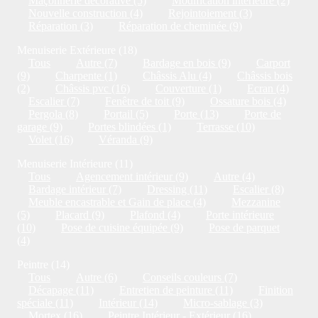
Maçonnerie décorative (5)
Modification intérieure (2)
Nouvelle construction (4)
Rejointoiement (3)
Réparation (3)
Réparation de cheminée (9)
Menuiserie Extérieure (18)
Tous
Autre (7)
Bardage en bois (9)
Carport
(9)
Charpente (1)
Châssis Alu (4)
Châssis bois
(2)
Châssis pvc (16)
Couverture (1)
Ecran (4)
Escalier (7)
Fenêtre de toit (9)
Ossature bois (4)
Pergola (8)
Portail (5)
Porte (13)
Porte de
garage (9)
Portes blindées (1)
Terrasse (10)
Volet (16)
Véranda (9)
Menuiserie Intérieure (11)
Tous
Agencement intérieur (9)
Autre (4)
Bardage intérieur (7)
Dressing (11)
Escalier (8)
Meuble encastrable et Gain de place (4)
Mezzanine
(5)
Placard (9)
Plafond (4)
Porte intérieure
(10)
Pose de cuisine équipée (9)
Pose de parquet
(4)
Peintre (14)
Tous
Autre (6)
Conseils couleurs (7)
Décapage (11)
Entretien de peinture (11)
Finition
spéciale (11)
Intérieur (14)
Micro-sablage (3)
Mortex (16)
Peintre Intérieur - Extérieur (16)