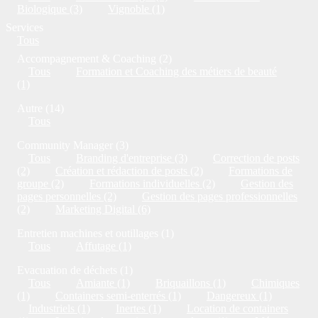
Biologique (3)
Vignoble (1)
Services
Tous
Accompagnement & Coaching (2)
Tous
Formation et Coaching des métiers de beauté
(1)
Autre (14)
Tous
Community Manager (3)
Tous
Branding d'entreprise (3)
Correction de posts
(2)
Création et rédaction de posts (2)
Formations de
groupe (2)
Formations individuelles (2)
Gestion des
pages personnelles (2)
Gestion des pages professionnelles
(2)
Marketing Digital (6)
Entretien machines et outillages (1)
Tous
Affutage (1)
Evacuation de déchets (1)
Tous
Amiante (1)
Briquaillons (1)
Chimiques
(1)
Containers semi-enterrés (1)
Dangereux (1)
Industriels (1)
Inertes (1)
Location de containers