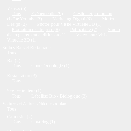
Vidéos (5)
Tous
Evénementiel (9)
Gestion et promotion
chaîne Youtube (3)
Marketing Digital (6)
Motion
Design (2)
Photos pour Visite Virtuelle 3D (1)
Promotion d'entreprise (8)
Publicitaire (7)
Studio
d'enregistrement et diffusion (1)
Vidéo pour Visite
Virtuelle 3D (1)
Sorties Bars et Réstaurants
Tous
Bar (2)
Tous
Cours Oenologie (1)
Restauration (3)
Tous
Service traiteur (1)
Tous
Labellisé Bio - Biologique (3)
Voitures et Autres véhicules roulants
Tous
Carrossier (2)
Tous
Covering (1)