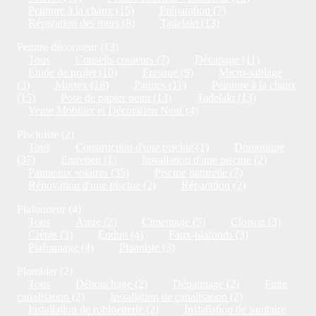
Peinture à la chaux (15)
Préparation (7)
Réparation des murs (8)
Tadelakt (13)
Peintre décorateur (13)
Tous
Conseils couleurs (7)
Décapage (11)
Etude de projet (10)
Fresque (9)
Micro-sablage
(3)
Mortex (16)
Patines (11)
Peinture à la chaux
(15)
Pose de papier peint (13)
Tadelakt (13)
Vente Mobilier et Décoration Neuf (4)
Pisciniste (2)
Tous
Construction d'une piscine (1)
Domotique
(37)
Entretien (1)
Installation d'une piscine (2)
Panneaux solaires (35)
Piscine naturelle (7)
Rénovation d'une piscine (2)
Réparation (2)
Plafonneur (4)
Tous
Autre (2)
Cimentage (5)
Cloison (3)
Crépis (3)
Enduit (4)
Faux-plafonds (3)
Plafonnage (4)
Plaquiste (3)
Plombier (2)
Tous
Débouchage (2)
Dépannage (2)
Fuite
canalisation (2)
Installation de canalisation (2)
Installation de robinetterie (2)
Installation de sanitaire