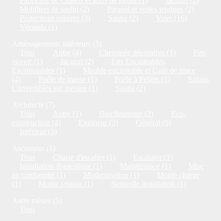
Fabricant de Chalets et abris de jardin (1)
Jacuzzi (2)
Mobiliers de jardin (2)
Parasol et voiles tendues (2)
Protections solaires (3)
Sauna (2)
Volet (16)
Véranda (1)
Aménagements intérieurs (5)
Tous
Autre (4)
Cheminée décorative (1)
Feu
ouvert (1)
Jacuzzi (2)
Lits Encastrables,
Escamotables (1)
Meuble encastrable et Gain de place
(4)
Poêle de masse (1)
Poêle à Pellets (1)
Salons
Convertibles sur mesure (1)
Sauna (2)
Architecte (7)
Tous
Autre (1)
Bioclimatique (2)
Eco-
construction (4)
Extérieur (3)
Général (5)
Intérieur (3)
Ascenseur (1)
Tous
Chaise d'escalier (1)
Escalator (1)
Installation domestique (1)
Maintenance (1)
Mise
en conformité (1)
Modernisation (1)
Monte charge
(1)
Monte voiture (1)
Nouvelle installation (1)
Autre métier (5)
Tous