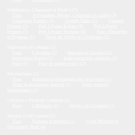
Habilement, Chaussure et Mode (13)
Tous
Accessoires, Bijoux, Chapeaux et Autres (9)
Chaussure Femme (3)
Grande Taille (2)
Lingerie
Femme (3)
Prét à Porter Enfant (3)
Prét à Porter
Femme (7)
Prét à Porter Homme (3)
Sous Vêtements
et Pyjamas (1)
Tenue de Soirée et Cérémonie (2)
Impression et Lettrage (2)
Tous
Covering (1)
Impression Googies (1)
Impression Papier (1)
Impression tous supports (2)
Pose (9)
Pose de papier peint (13)
Informatique (1)
Tous
Entretien et Réparation des ordinateurs (1)
Vente et installation logiciel (1)
Vente matériel
informatique (1)
Librairie et Produits Culturels (2)
Tous
Littérature (1)
Service de Livraison (2)
Meuble et Décoration (5)
Tous
Parfums d'intérieur (1)
Vente Mobilier et
Décoration Neuf (4)