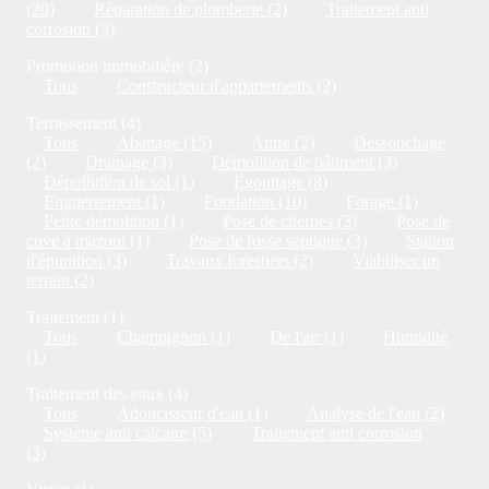
(20)
Réparation de plomberie (2)
Traitement anti
corrosion (3)
Promotion immobilière (2)
Tous
Constructeur d'appartements (2)
Terrassement (4)
Tous
Abattage (15)
Autre (2)
Dessouchage
(2)
Drainage (3)
Démolition de bâtiment (3)
Dépollution de sol (1)
Egouttage (8)
Empierrement (1)
Fondation (10)
Forage (1)
Petite démolition (1)
Pose de citernes (3)
Pose de
cuve à mazout (1)
Pose de fosse septique (3)
Station
d'épuration (3)
Travaux forestiers (2)
Viabiliser un
terrain (2)
Traitement (1)
Tous
Champignon (1)
De l'air (1)
Humidité
(1)
Traitement des eaux (4)
Tous
Adoucisseur d'eau (1)
Analyse de l'eau (2)
Système anti calcaire (5)
Traitement anti corrosion
(3)