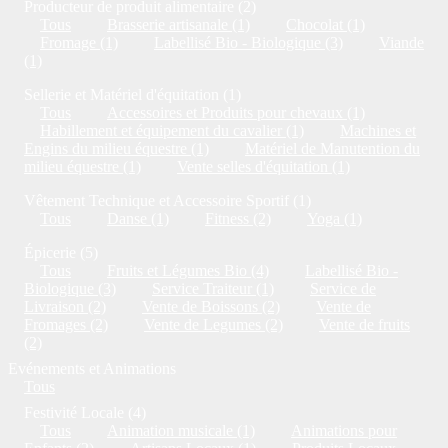
Producteur de produit alimentaire (2)
Tous
Brasserie artisanale (1)
Chocolat (1)
Fromage (1)
Labellisé Bio - Biologique (3)
Viande
(1)
Sellerie et Matériel d'équitation (1)
Tous
Accessoires et Produits pour chevaux (1)
Habillement et équipement du cavalier (1)
Machines et
Engins du milieu équestre (1)
Matériel de Manutention du
milieu équestre (1)
Vente selles d'équitation (1)
Vêtement Technique et Accessoire Sportif (1)
Tous
Danse (1)
Fitness (2)
Yoga (1)
Épicerie (5)
Tous
Fruits et Légumes Bio (4)
Labellisé Bio -
Biologique (3)
Service Traiteur (1)
Service de
Livraison (2)
Vente de Boissons (2)
Vente de
Fromages (2)
Vente de Legumes (2)
Vente de fruits
(2)
Evénements et Animations
Tous
Festivité Locale (4)
Tous
Animation musicale (1)
Animations pour