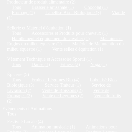
Producteur de produit alimentaire (2)
Tous
Brasserie artisanale (1)
Chocolat (1)
Fromage (1)
Labellisé Bio - Biologique (3)
Viande
(1)
Sellerie et Matériel d'équitation (1)
Tous
Accessoires et Produits pour chevaux (1)
Habillement et équipement du cavalier (1)
Machines et
Engins du milieu équestre (1)
Matériel de Manutention du
milieu équestre (1)
Vente selles d'équitation (1)
Vêtement Technique et Accessoire Sportif (1)
Tous
Danse (1)
Fitness (2)
Yoga (1)
Épicerie (5)
Tous
Fruits et Légumes Bio (4)
Labellisé Bio -
Biologique (3)
Service Traiteur (1)
Service de
Livraison (2)
Vente de Boissons (2)
Vente de
Fromages (2)
Vente de Legumes (2)
Vente de fruits
(2)
Evénements et Animations
Tous
Festivité Locale (4)
Tous
Animation musicale (1)
Animations pour