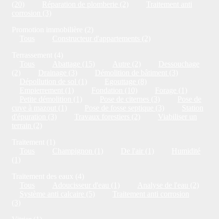
(20)
Réparation de plomberie (2)
Traitement anti
corrosion (3)
Promotion immobilière (2)
Tous
Constructeur d'appartements (2)
Terrassement (4)
Tous
Abattage (15)
Autre (2)
Dessouchage
(2)
Drainage (3)
Démolition de bâtiment (3)
Dépollution de sol (1)
Egouttage (8)
Empierrement (1)
Fondation (10)
Forage (1)
Petite démolition (1)
Pose de citernes (3)
Pose de
cuve à mazout (1)
Pose de fosse septique (3)
Station
d'épuration (3)
Travaux forestiers (2)
Viabiliser un
terrain (2)
Traitement (1)
Tous
Champignon (1)
De l'air (1)
Humidité
(1)
Traitement des eaux (4)
Tous
Adoucisseur d'eau (1)
Analyse de l'eau (2)
Système anti calcaire (5)
Traitement anti corrosion
(3)