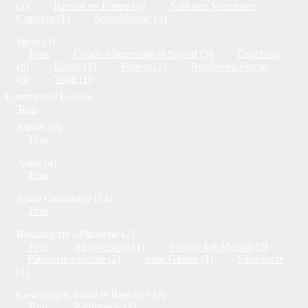
(1)
Remise en Forme (6)
Soin aux Ventouses,
Cupping (1)
Sonothérapie (3)
Sport (3)
Tous
Coach Alimentaire et Sportif (3)
Coaching
(6)
Danse (1)
Fitness (2)
Remise en Forme
(6)
Yoga (1)
Commerces Locaux
Tous
Atelier (2)
Tous
Autre (4)
Tous
Autre Commerce (14)
Tous
Boulangerie - Pâtisserie (2)
Tous
Anniversaire (1)
Produit fait Maison (2)
Pâtisserie spéciale (2)
Sans Gluten (1)
Sans sucre
(1)
Cosmétique, Santé et Bien être (2)
Tous
Parfumerie (1)