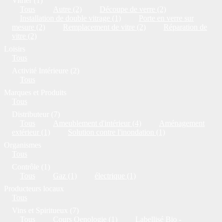
Vitrier (1)
Tous
Autre (2)
Découpe de verre (2)
Installation de double vitrage (1)
Porte en verre sur
mesure (2)
Remplacement de vitre (2)
Réparation de
vitre (2)
Loisirs
Tous
Activité Intérieure (2)
Tous
Marques et Produits
Tous
Distributeur (7)
Tous
Ameublement d'intérieur (4)
Aménagement
extérieur (1)
Solution contre l'inondation (1)
Organismes
Tous
Contrôle (1)
Tous
Gaz (1)
électrique (1)
Producteurs locaux
Tous
Vins et Spiritueux (7)
Tous
Cours Oenologie (1)
Labellisé Bio -