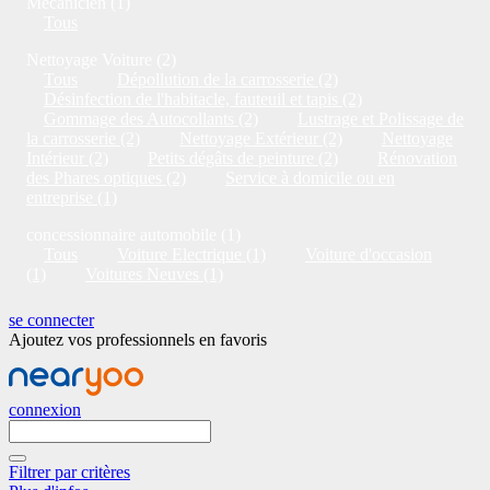
Mécanicien (1)
Tous
Nettoyage Voiture (2)
Tous
Dépollution de la carrosserie (2)
Désinfection de l'habitacle, fauteuil et tapis (2)
Gommage des Autocollants (2)
Lustrage et Polissage de
la carrosserie (2)
Nettoyage Extérieur (2)
Nettoyage
Intérieur (2)
Petits dégâts de peinture (2)
Rénovation
des Phares optiques (2)
Service à domicile ou en
entreprise (1)
concessionnaire automobile (1)
Tous
Voiture Electrique (1)
Voiture d'occasion
(1)
Voitures Neuves (1)
se connecter
Ajoutez vos professionnels en favoris
connexion
Filtrer par critères