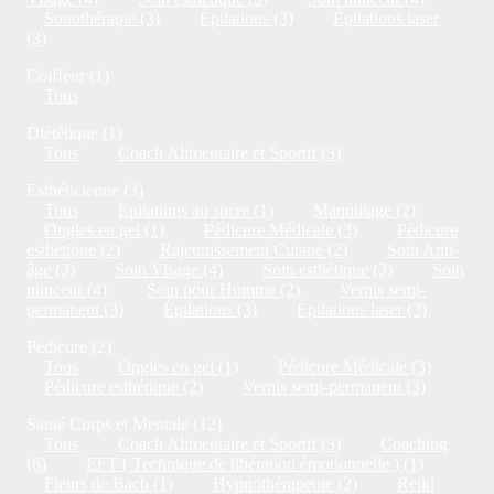
Sonothérapie (3)
Épilations (3)
Épilations laser
(3)
Coiffeur (1)
Tous
Diététique (1)
Tous
Coach Alimentaire et Sportif (3)
Esthéticienne (3)
Tous
Epilations au sucre (1)
Maquillage (2)
Ongles en gel (1)
Pédicure Médicale (3)
Pédicure
esthétique (2)
Rajeunissement Cutané (2)
Soin Anti-
âge (3)
Soin Visage (4)
Soin esthétique (3)
Soin
minceur (4)
Soin pour Homme (2)
Vernis semi-
permanent (3)
Épilations (3)
Épilations laser (3)
Pédicure (2)
Tous
Ongles en gel (1)
Pédicure Médicale (3)
Pédicure esthétique (2)
Vernis semi-permanent (3)
Santé Corps et Mentale (12)
Tous
Coach Alimentaire et Sportif (3)
Coaching
(6)
EFT ( Technique de libération émotionnelle ) (1)
Fleurs de Bach (1)
Hypnothérapeute (2)
Reiki