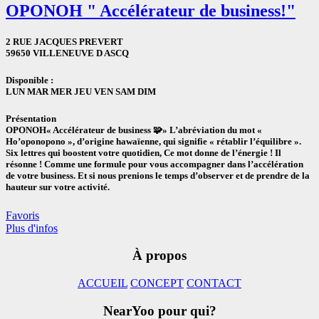
OPONOH " Accélérateur de business!"
2 RUE JACQUES PREVERT
59650 VILLENEUVE D ASCQ
Disponible :
LUN
MAR
MER
JEU
VEN
SAM
DIM
Présentation
OPONOH« Accélérateur de business 🧩» L’abréviation du mot «
Ho’oponopono », d’origine hawaïenne, qui signifie « rétablir l’équilibre ».
Six lettres qui boostent votre quotidien, Ce mot donne de l’énergie ! Il
résonne ! Comme une formule pour vous accompagner dans l’accélération
de votre business. Et si nous prenions le temps d’observer et de prendre de la
hauteur sur votre activité.
Favoris
Plus d'infos
À propos
ACCUEIL
CONCEPT
CONTACT
NearYoo pour qui?