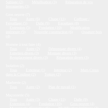
Sablage (2)
Métallisation (3)
Réparation de vos
ferronneries (3)
Gros oeuvre (7)
Tous
Autre (6)
Chape (11)
Coffrage /
Ferraillage (5)
Dalle (9)
Egouttage (8)
Extension (5)
Fondation (10)
Modification
intérieure (5)
Nouvelle construction (6)
Ossature bois
(4)
Homme à tout faire (4)
Tous
Autre (2)
Démontage divers (4)
Entretien divers (3)
Montage divers (3)
Remplacement divers (3)
Réparation divers (3)
Isolation (2)
Tous
Exterieur (1)
Interieur (2)
Murs Creux
dans la Coulisse (2)
Toiture (2)
Marbrerie (2)
Tous
Autre (2)
Plan de travail (1)
Maçonnerie (5)
Tous
Autre (3)
Chape (11)
Dalle (9)
Extension (4)
Fondation (10)
Gros oeuvre (4)