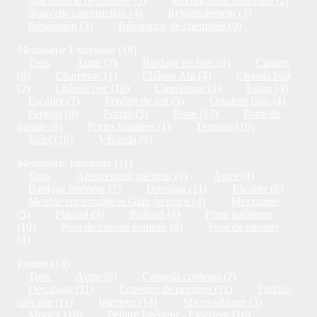
Maçonnerie décorative (5)
Modification intérieure (2)
Nouvelle construction (4)
Rejointoiement (3)
Réparation (3)
Réparation de cheminée (9)
Menuiserie Extérieure (18)
Tous
Autre (7)
Bardage en bois (9)
Carport
(9)
Charpente (1)
Châssis Alu (4)
Châssis bois
(2)
Châssis pvc (16)
Couverture (1)
Ecran (4)
Escalier (7)
Fenêtre de toit (9)
Ossature bois (4)
Pergola (8)
Portail (5)
Porte (13)
Porte de
garage (9)
Portes blindées (1)
Terrasse (10)
Volet (16)
Véranda (9)
Menuiserie Intérieure (11)
Tous
Agencement intérieur (9)
Autre (4)
Bardage intérieur (7)
Dressing (11)
Escalier (8)
Meuble encastrable et Gain de place (4)
Mezzanine
(5)
Placard (9)
Plafond (4)
Porte intérieure
(10)
Pose de cuisine équipée (9)
Pose de parquet
(4)
Peintre (14)
Tous
Autre (6)
Conseils couleurs (7)
Décapage (11)
Entretien de peinture (11)
Finition
spéciale (11)
Intérieur (14)
Micro-sablage (3)
Mortex (16)
Peintre Intérieur - Extérieur (16)