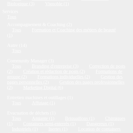
Biologique (3)
Vignoble (1)
Services
Tous
Accompagnement & Coaching (2)
Tous
Formation et Coaching des métiers de beauté
(1)
Autre (14)
Tous
Community Manager (3)
Tous
Branding d'entreprise (3)
Correction de posts
(2)
Création et rédaction de posts (2)
Formations de
groupe (2)
Formations individuelles (2)
Gestion des
pages personnelles (2)
Gestion des pages professionnelles
(2)
Marketing Digital (6)
Entretien machines et outillages (1)
Tous
Affutage (1)
Evacuation de déchets (1)
Tous
Amiante (1)
Briquaillons (1)
Chimiques
(1)
Containers semi-enterrés (1)
Dangereux (1)
Industriels (1)
Inertes (1)
Location de containers