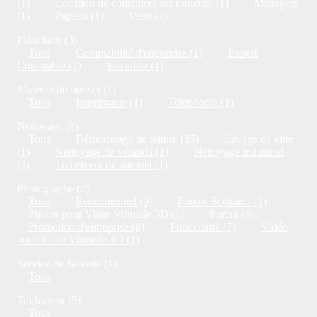
(1)
Location de containers sur roulettes (1)
Ménagers
(1)
Papiers (1)
Verts (1)
Fiduciaire (3)
Tous
Comptabilité d'entreprise (1)
Expert
Comptable (2)
Fiscaliste (1)
Matériel de bureau (1)
Tous
Imprimante (1)
Téléphonie (1)
Nettoyage (3)
Tous
Démoussage de toiture (15)
Lavage de vitre
(1)
Nettoyage de véranda (1)
Nettoyage industriel
(3)
Traitement de parquet (1)
Photographe (7)
Tous
Evénementiel (9)
Photos Scolaires (1)
Photos pour Visite Virtuelle 3D (1)
Portait (6)
Promotion d'entreprise (8)
Publicitaire (7)
Vidéo
pour Visite Virtuelle 3D (1)
Service de Navette (1)
Tous
Traducteur (5)
Tous