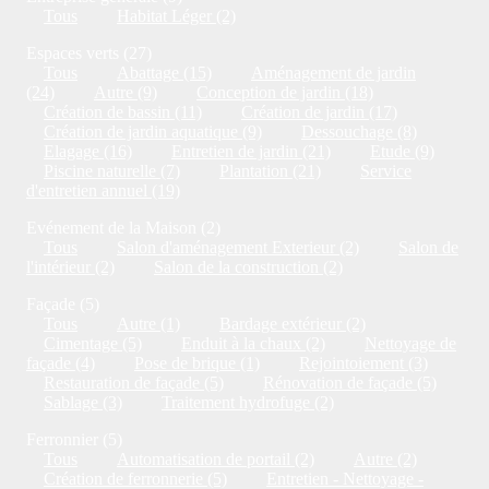
Tous
Habitat Léger (2)
Espaces verts (27)
Tous
Abattage (15)
Aménagement de jardin
(24)
Autre (9)
Conception de jardin (18)
Création de bassin (11)
Création de jardin (17)
Création de jardin aquatique (9)
Dessouchage (8)
Elagage (16)
Entretien de jardin (21)
Etude (9)
Piscine naturelle (7)
Plantation (21)
Service
d'entretien annuel (19)
Evénement de la Maison (2)
Tous
Salon d'aménagement Exterieur (2)
Salon de
l'intérieur (2)
Salon de la construction (2)
Façade (5)
Tous
Autre (1)
Bardage extérieur (2)
Cimentage (5)
Enduit à la chaux (2)
Nettoyage de
façade (4)
Pose de brique (1)
Rejointoiement (3)
Restauration de façade (5)
Rénovation de façade (5)
Sablage (3)
Traitement hydrofuge (2)
Ferronnier (5)
Tous
Automatisation de portail (2)
Autre (2)
Création de ferronnerie (5)
Entretien - Nettoyage -