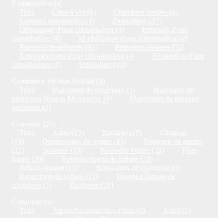
Climatisation (4)
Tous
Cave à vin (1)
Chambres froides (1)
Cuisines industrielles (1)
Domotique (37)
Dépannage d'une climatisation (3)
Entretien d'une
climatisation (4)
Modification d'une climatisation (4)
Nouvelle installation (32)
Panneaux solaires (35)
Remplacement d'une climatisation (4)
Réparation d'une
climatisation (4)
Ventilation (43)
Commerce Secteur Habitat (9)
Tous
Marchand de matériaux (3)
Marchand de
matériaux Bois et Menuiserie (3)
Marchands de matériel
jardinage (2)
Couvreur (25)
Tous
Autre (15)
Bardage (19)
Chéneau
(18)
Démoussage de toiture (15)
Entretien de toiture
(22)
Isolation (19)
Nouvelle toiture (21)
Plate-
forme (20)
Remplacement de toiture (22)
Réhaussement (15)
Réparation de cheminée (9)
Réparation de toiture (21)
Tubage Gainage de
cheminée (7)
Zinguerie (21)
Cuisiniste (6)
Tous
Agrandissement de cuisine (6)
Autre (2)