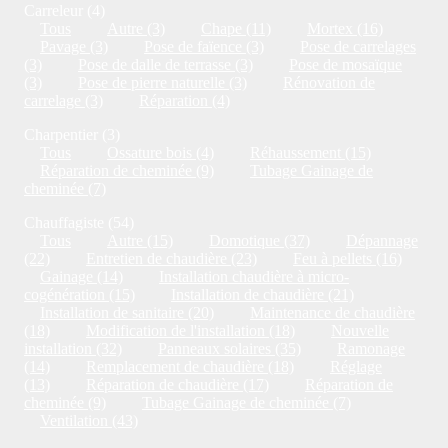
Carreleur (4)
Tous
Autre (3)
Chape (11)
Mortex (16)
Pavage (3)
Pose de faïence (3)
Pose de carrelages
(3)
Pose de dalle de terrasse (3)
Pose de mosaïque
(3)
Pose de pierre naturelle (3)
Rénovation de
carrelage (3)
Réparation (4)
Charpentier (3)
Tous
Ossature bois (4)
Réhaussement (15)
Réparation de cheminée (9)
Tubage Gainage de
cheminée (7)
Chauffagiste (54)
Tous
Autre (15)
Domotique (37)
Dépannage
(22)
Entretien de chaudière (23)
Feu à pellets (16)
Gainage (14)
Installation chaudière à micro-
cogénération (15)
Installation de chaudière (21)
Installation de sanitaire (20)
Maintenance de chaudière
(18)
Modification de l'installation (18)
Nouvelle
installation (32)
Panneaux solaires (35)
Ramonage
(14)
Remplacement de chaudière (18)
Réglage
(13)
Réparation de chaudière (17)
Réparation de
cheminée (9)
Tubage Gainage de cheminée (7)
Ventilation (43)