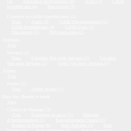
(4)
Assurance professionnel (4)
Autre (3)
Crédit
hypothécaire (4)
Placements (3)
Courtiers en crédits hypothécaires (2)
Tous
Autre (2)
Crédit d'investissement (2)
Crédit hypothécaire (4)
Crédit ponts (2)
Placements (3)
Prêt rénovation (2)
Animaux
Tous
Services (2)
Tous
Entretien Van pour chevaux (1)
Location
Van pour chevaux (2)
Vente Van pour chevaux (1)
Artistes
Tous
Peintre (1)
Tous
Artiste peintre (1)
Bien être, Beauté et Santé
Tous
Cabinet de Massage (3)
Tous
Epilations au sucre (1)
Massage
d'Amincissement (1)
Rajeunissement Cutané (2)
Remise en Forme (6)
Soin Anti-âge (3)
Soin
Visage (4)
Soin esthétique (3)
Soin minceur (4)