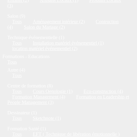
Enfants (2)
Artisans Locaux (1)
Produits Locaux
(3)
Salon (9)
Tous
Aménagement intérieur (2)
Contruction
(4)
Salon du Mariage (2)
Technique événementielle (1)
Tous
Installation matériel événementiel (1)
location matériel événementiel (2)
Formations - Educations
Tous
Autre (4)
Tous
Centre de formation (8)
Tous
Cours Oenologie (1)
Eco-construction (4)
Formation Management (4)
Formation en Leadership et
People Management (3)
Dessinateur (1)
Tous
Sketchnote (1)
Formation Santé (1)
Tous
EFT ( Technique de libération émotionnelle )