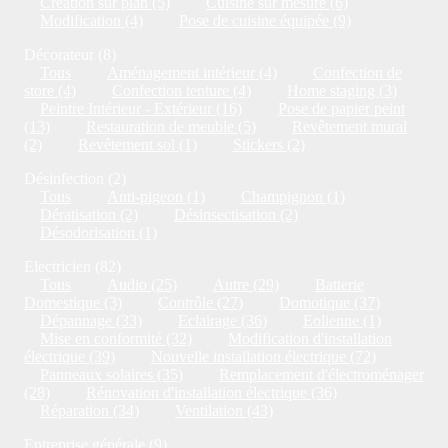
Création sur plan (5)
Cuisine sur mesure (6)
Modification (4)
Pose de cuisine équipée (9)
Décorateur (8)
Tous
Aménagement intérieur (4)
Confection de
store (4)
Confection tenture (4)
Home staging (3)
Peintre Intérieur - Extérieur (16)
Pose de papier peint
(13)
Restauration de meuble (5)
Revêtement mural
(2)
Revêtement sol (1)
Stickers (2)
Désinfection (2)
Tous
Anti-pigeon (1)
Champignon (1)
Dératisation (2)
Désinsectisation (2)
Désodorisation (1)
Electricien (82)
Tous
Audio (25)
Autre (29)
Batterie
Domestique (3)
Contrôle (27)
Domotique (37)
Dépannage (33)
Eclairage (36)
Eolienne (1)
Mise en conformité (32)
Modification d'installation
électrique (39)
Nouvelle installation électrique (72)
Panneaux solaires (35)
Remplacement d'électroménager
(28)
Rénovation d'installation électrique (36)
Réparation (34)
Ventilation (43)
Entreprise générale (9)