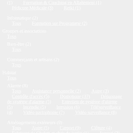
(1)
Formation & Coaching en Allaitement (1)
Pédicure Médicale (3)
Reiki (1)
Informatique (2)
Tous
Formation sur Programme (2)
Groupes et associations
Tous
Bien-être (2)
Tous
Commerçants et artisans (2)
Tous
Habitat
Tous
Alarme (8)
Tous
Assistance personnelle (2)
Autre (3)
Contrôle d'accès (5)
Domotique (37)
Dépannage
de système d'alarme (5)
Entretien de système d'alarme
(5)
Incendie (5)
Intrusion (6)
Télésurveillance
(4)
Vidéo parlophonie (7)
Vidéo surveillance (8)
Aménagements extérieurs (9)
Tous
Autre (5)
Carport (9)
Clôture (4)