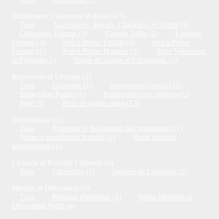
Habilement, Chaussure et Mode (13)
Tous
Accessoires, Bijoux, Chapeaux et Autres (9)
Chaussure Femme (3)
Grande Taille (2)
Lingerie
Femme (3)
Prét à Porter Enfant (3)
Prét à Porter
Femme (7)
Prét à Porter Homme (3)
Sous Vêtements
et Pyjamas (1)
Tenue de Soirée et Cérémonie (2)
Impression et Lettrage (2)
Tous
Covering (1)
Impression Googies (1)
Impression Papier (1)
Impression tous supports (2)
Pose (9)
Pose de papier peint (13)
Informatique (1)
Tous
Entretien et Réparation des ordinateurs (1)
Vente et installation logiciel (1)
Vente matériel
informatique (1)
Librairie et Produits Culturels (2)
Tous
Littérature (1)
Service de Livraison (2)
Meuble et Décoration (5)
Tous
Parfums d'intérieur (1)
Vente Mobilier et
Décoration Neuf (4)