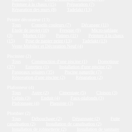
Peinture à la chaux (15)
Préparation (7)
Réparation des murs (8)
Tadelakt (13)
Peintre décorateur (13)
Tous
Conseils couleurs (7)
Décapage (11)
Etude de projet (10)
Fresque (9)
Micro-sablage
(3)
Mortex (16)
Patines (11)
Peinture à la chaux
(15)
Pose de papier peint (13)
Tadelakt (13)
Vente Mobilier et Décoration Neuf (4)
Pisciniste (2)
Tous
Construction d'une piscine (1)
Domotique
(37)
Entretien (1)
Installation d'une piscine (2)
Panneaux solaires (35)
Piscine naturelle (7)
Rénovation d'une piscine (2)
Réparation (2)
Plafonneur (4)
Tous
Autre (2)
Cimentage (5)
Cloison (3)
Crépis (3)
Enduit (4)
Faux-plafonds (3)
Plafonnage (4)
Plaquiste (3)
Plombier (2)
Tous
Débouchage (2)
Dépannage (2)
Fuite
canalisation (2)
Installation de canalisation (2)
Installation de robinetterie (2)
Installation de sanitaire