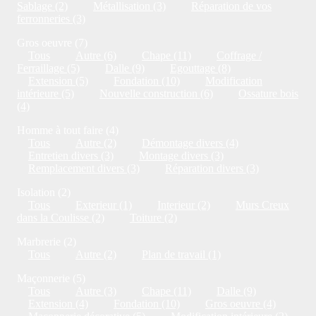
Sablage (2)
Métallisation (3)
Réparation de vos
ferronneries (3)
Gros oeuvre (7)
Tous
Autre (6)
Chape (11)
Coffrage /
Ferraillage (5)
Dalle (9)
Egouttage (8)
Extension (5)
Fondation (10)
Modification
intérieure (5)
Nouvelle construction (6)
Ossature bois
(4)
Homme à tout faire (4)
Tous
Autre (2)
Démontage divers (4)
Entretien divers (3)
Montage divers (3)
Remplacement divers (3)
Réparation divers (3)
Isolation (2)
Tous
Exterieur (1)
Interieur (2)
Murs Creux
dans la Coulisse (2)
Toiture (2)
Marbrerie (2)
Tous
Autre (2)
Plan de travail (1)
Maçonnerie (5)
Tous
Autre (3)
Chape (11)
Dalle (9)
Extension (4)
Fondation (10)
Gros oeuvre (4)