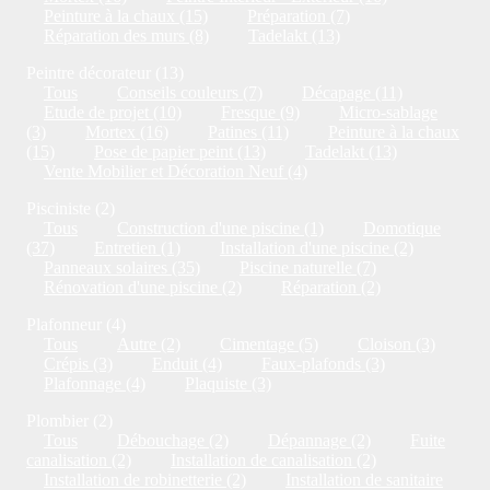
Peinture à la chaux (15)
Préparation (7)
Réparation des murs (8)
Tadelakt (13)
Peintre décorateur (13)
Tous
Conseils couleurs (7)
Décapage (11)
Etude de projet (10)
Fresque (9)
Micro-sablage
(3)
Mortex (16)
Patines (11)
Peinture à la chaux
(15)
Pose de papier peint (13)
Tadelakt (13)
Vente Mobilier et Décoration Neuf (4)
Pisciniste (2)
Tous
Construction d'une piscine (1)
Domotique
(37)
Entretien (1)
Installation d'une piscine (2)
Panneaux solaires (35)
Piscine naturelle (7)
Rénovation d'une piscine (2)
Réparation (2)
Plafonneur (4)
Tous
Autre (2)
Cimentage (5)
Cloison (3)
Crépis (3)
Enduit (4)
Faux-plafonds (3)
Plafonnage (4)
Plaquiste (3)
Plombier (2)
Tous
Débouchage (2)
Dépannage (2)
Fuite
canalisation (2)
Installation de canalisation (2)
Installation de robinetterie (2)
Installation de sanitaire