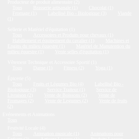
Producteur de produit alimentaire (2)
Tous
Brasserie artisanale (1)
Chocolat (1)
Fromage (1)
Labellisé Bio - Biologique (3)
Viande
(1)
Sellerie et Matériel d'équitation (1)
Tous
Accessoires et Produits pour chevaux (1)
Habillement et équipement du cavalier (1)
Machines et
Engins du milieu équestre (1)
Matériel de Manutention du
milieu équestre (1)
Vente selles d'équitation (1)
Vêtement Technique et Accessoire Sportif (1)
Tous
Danse (1)
Fitness (2)
Yoga (1)
Épicerie (5)
Tous
Fruits et Légumes Bio (4)
Labellisé Bio -
Biologique (3)
Service Traiteur (1)
Service de
Livraison (2)
Vente de Boissons (2)
Vente de
Fromages (2)
Vente de Legumes (2)
Vente de fruits
(2)
Evénements et Animations
Tous
Festivité Locale (4)
Tous
Animation musicale (1)
Animations pour