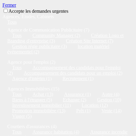
Fermer
Accepte les demandes urgentes
Agences, Études, Cabinets
Tous
Agence de Communication Publicitaire (7)
Tous
Community Manager (2)
Création Logo et
Branding d'entreprise (3)
Création Site Internet (7)
Gestion régie publicitaire (3)
location matériel
événementiel (2)
Agence pour l'emploi (2)
Tous
Accompagnement des candidats pour l'emploi
(2)
Accompagnement des candidats pour un emploi (2)
Agence d'intérim (1)
Recrutement (1)
Agences Immobilières (15)
Tous
Achat (13)
Assurance (1)
Autre (4)
Biens à l'étranger (5)
Echange (2)
Gestion (10)
Investissement immobilier (11)
Location (12)
Promotion immobilière (13)
Prêt (1)
Vente (14)
Viager (5)
Courtiers d'assurances (4)
Tous
Assurance habitation (4)
Assurance incendie