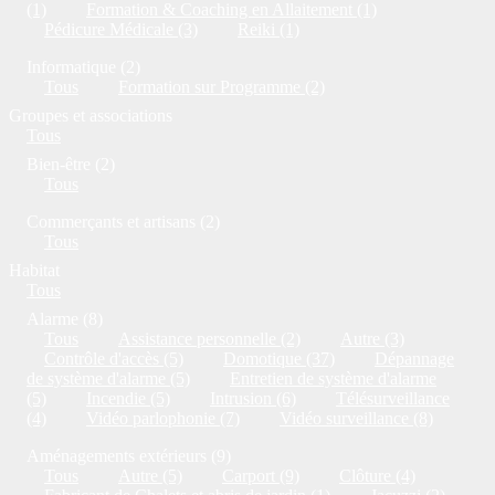
(1)
Formation & Coaching en Allaitement (1)
Pédicure Médicale (3)
Reiki (1)
Informatique (2)
Tous
Formation sur Programme (2)
Groupes et associations
Tous
Bien-être (2)
Tous
Commerçants et artisans (2)
Tous
Habitat
Tous
Alarme (8)
Tous
Assistance personnelle (2)
Autre (3)
Contrôle d'accès (5)
Domotique (37)
Dépannage
de système d'alarme (5)
Entretien de système d'alarme
(5)
Incendie (5)
Intrusion (6)
Télésurveillance
(4)
Vidéo parlophonie (7)
Vidéo surveillance (8)
Aménagements extérieurs (9)
Tous
Autre (5)
Carport (9)
Clôture (4)