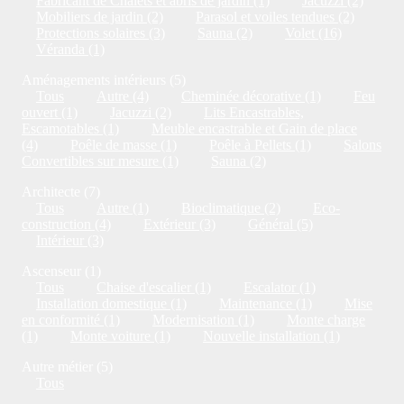
Fabricant de Chalets et abris de jardin (1)
Jacuzzi (2)
Mobiliers de jardin (2)
Parasol et voiles tendues (2)
Protections solaires (3)
Sauna (2)
Volet (16)
Véranda (1)
Aménagements intérieurs (5)
Tous
Autre (4)
Cheminée décorative (1)
Feu
ouvert (1)
Jacuzzi (2)
Lits Encastrables,
Escamotables (1)
Meuble encastrable et Gain de place
(4)
Poêle de masse (1)
Poêle à Pellets (1)
Salons
Convertibles sur mesure (1)
Sauna (2)
Architecte (7)
Tous
Autre (1)
Bioclimatique (2)
Eco-
construction (4)
Extérieur (3)
Général (5)
Intérieur (3)
Ascenseur (1)
Tous
Chaise d'escalier (1)
Escalator (1)
Installation domestique (1)
Maintenance (1)
Mise
en conformité (1)
Modernisation (1)
Monte charge
(1)
Monte voiture (1)
Nouvelle installation (1)
Autre métier (5)
Tous