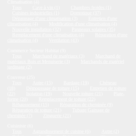
Climatisation (4)
Tous
Cave à vin (1)
Chambres froides (1)
Cuisines industrielles (1)
Domotique (37)
Dépannage d'une climatisation (3)
Entretien d'une
climatisation (4)
Modification d'une climatisation (4)
Nouvelle installation (32)
Panneaux solaires (35)
Remplacement d'une climatisation (4)
Réparation d'une
climatisation (4)
Ventilation (43)
Commerce Secteur Habitat (9)
Tous
Marchand de matériaux (3)
Marchand de
matériaux Bois et Menuiserie (3)
Marchands de matériel
jardinage (2)
Couvreur (25)
Tous
Autre (15)
Bardage (19)
Chéneau
(18)
Démoussage de toiture (15)
Entretien de toiture
(22)
Isolation (19)
Nouvelle toiture (21)
Plate-
forme (20)
Remplacement de toiture (22)
Réhaussement (15)
Réparation de cheminée (9)
Réparation de toiture (21)
Tubage Gainage de
cheminée (7)
Zinguerie (21)
Cuisiniste (6)
Tous
Agrandissement de cuisine (6)
Autre (2)