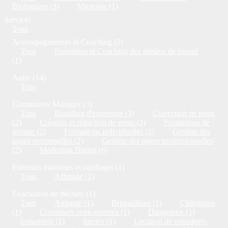
Biologique (3)
Vignoble (1)
Services
Tous
Accompagnement & Coaching (2)
Tous
Formation et Coaching des métiers de beauté
(1)
Autre (14)
Tous
Community Manager (3)
Tous
Branding d'entreprise (3)
Correction de posts
(2)
Création et rédaction de posts (2)
Formations de
groupe (2)
Formations individuelles (2)
Gestion des
pages personnelles (2)
Gestion des pages professionnelles
(2)
Marketing Digital (6)
Entretien machines et outillages (1)
Tous
Affutage (1)
Evacuation de déchets (1)
Tous
Amiante (1)
Briquaillons (1)
Chimiques
(1)
Containers semi-enterrés (1)
Dangereux (1)
Industriels (1)
Inertes (1)
Location de containers