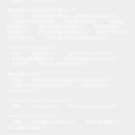
Habilement, Chaussure et Mode (13)
Tous
Accessoires, Bijoux, Chapeaux et Autres (9)
Chaussure Femme (3)
Grande Taille (2)
Lingerie
Femme (3)
Prét à Porter Enfant (3)
Prét à Porter
Femme (7)
Prét à Porter Homme (3)
Sous Vêtements
et Pyjamas (1)
Tenue de Soirée et Cérémonie (2)
Impression et Lettrage (2)
Tous
Covering (1)
Impression Googies (1)
Impression Papier (1)
Impression tous supports (2)
Pose (9)
Pose de papier peint (13)
Informatique (1)
Tous
Entretien et Réparation des ordinateurs (1)
Vente et installation logiciel (1)
Vente matériel
informatique (1)
Librairie et Produits Culturels (2)
Tous
Littérature (1)
Service de Livraison (2)
Meuble et Décoration (5)
Tous
Parfums d'intérieur (1)
Vente Mobilier et
Décoration Neuf (4)