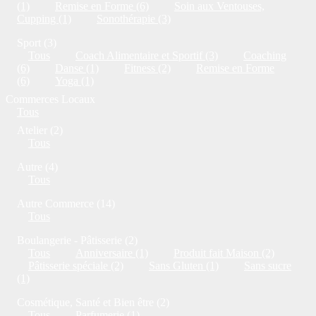
(1)
Remise en Forme (6)
Soin aux Ventouses,
Cupping (1)
Sonothérapie (3)
Sport (3)
Tous
Coach Alimentaire et Sportif (3)
Coaching
(6)
Danse (1)
Fitness (2)
Remise en Forme
(6)
Yoga (1)
Commerces Locaux
Tous
Atelier (2)
Tous
Autre (4)
Tous
Autre Commerce (14)
Tous
Boulangerie - Pâtisserie (2)
Tous
Anniversaire (1)
Produit fait Maison (2)
Pâtisserie spéciale (2)
Sans Gluten (1)
Sans sucre
(1)
Cosmétique, Santé et Bien être (2)
Tous
Parfumerie (1)