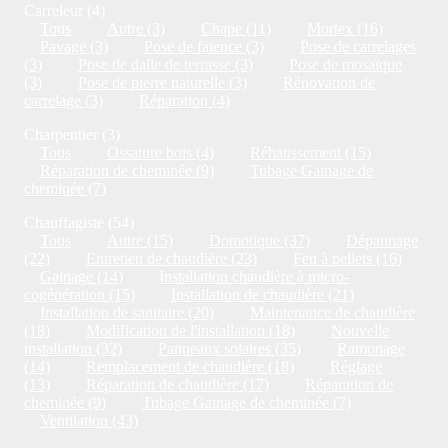
Carreleur (4)
Tous
Autre (3)
Chape (11)
Mortex (16)
Pavage (3)
Pose de faïence (3)
Pose de carrelages
(3)
Pose de dalle de terrasse (3)
Pose de mosaïque
(3)
Pose de pierre naturelle (3)
Rénovation de
carrelage (3)
Réparation (4)
Charpentier (3)
Tous
Ossature bois (4)
Réhaussement (15)
Réparation de cheminée (9)
Tubage Gainage de
cheminée (7)
Chauffagiste (54)
Tous
Autre (15)
Domotique (37)
Dépannage
(22)
Entretien de chaudière (23)
Feu à pellets (16)
Gainage (14)
Installation chaudière à micro-
cogénération (15)
Installation de chaudière (21)
Installation de sanitaire (20)
Maintenance de chaudière
(18)
Modification de l'installation (18)
Nouvelle
installation (32)
Panneaux solaires (35)
Ramonage
(14)
Remplacement de chaudière (18)
Réglage
(13)
Réparation de chaudière (17)
Réparation de
cheminée (9)
Tubage Gainage de cheminée (7)
Ventilation (43)