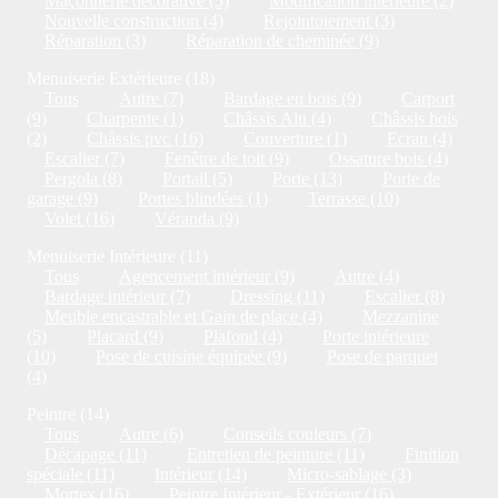
Maçonnerie décorative (5)
Modification intérieure (2)
Nouvelle construction (4)
Rejointoiement (3)
Réparation (3)
Réparation de cheminée (9)
Menuiserie Extérieure (18)
Tous
Autre (7)
Bardage en bois (9)
Carport
(9)
Charpente (1)
Châssis Alu (4)
Châssis bois
(2)
Châssis pvc (16)
Couverture (1)
Ecran (4)
Escalier (7)
Fenêtre de toit (9)
Ossature bois (4)
Pergola (8)
Portail (5)
Porte (13)
Porte de
garage (9)
Portes blindées (1)
Terrasse (10)
Volet (16)
Véranda (9)
Menuiserie Intérieure (11)
Tous
Agencement intérieur (9)
Autre (4)
Bardage intérieur (7)
Dressing (11)
Escalier (8)
Meuble encastrable et Gain de place (4)
Mezzanine
(5)
Placard (9)
Plafond (4)
Porte intérieure
(10)
Pose de cuisine équipée (9)
Pose de parquet
(4)
Peintre (14)
Tous
Autre (6)
Conseils couleurs (7)
Décapage (11)
Entretien de peinture (11)
Finition
spéciale (11)
Intérieur (14)
Micro-sablage (3)
Mortex (16)
Peintre Intérieur - Extérieur (16)