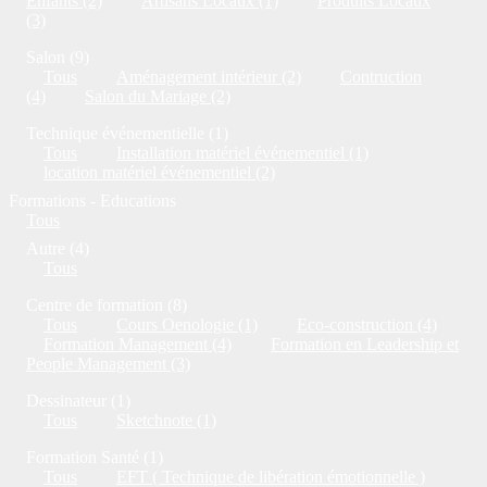
Enfants (2)
Artisans Locaux (1)
Produits Locaux
(3)
Salon (9)
Tous
Aménagement intérieur (2)
Contruction
(4)
Salon du Mariage (2)
Technique événementielle (1)
Tous
Installation matériel événementiel (1)
location matériel événementiel (2)
Formations - Educations
Tous
Autre (4)
Tous
Centre de formation (8)
Tous
Cours Oenologie (1)
Eco-construction (4)
Formation Management (4)
Formation en Leadership et
People Management (3)
Dessinateur (1)
Tous
Sketchnote (1)
Formation Santé (1)
Tous
EFT ( Technique de libération émotionnelle )