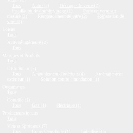
Vitrier (1)
Tous
Autre (2)
Découpe de verre (2)
Installation de double vitrage (1)
Porte en verre sur
mesure (2)
Remplacement de vitre (2)
Réparation de
vitre (2)
Loisirs
Tous
Activité Intérieure (2)
Tous
Marques et Produits
Tous
Distributeur (7)
Tous
Ameublement d'intérieur (4)
Aménagement
extérieur (1)
Solution contre l'inondation (1)
Organismes
Tous
Contrôle (1)
Tous
Gaz (1)
électrique (1)
Producteurs locaux
Tous
Vins et Spiritueux (7)
Tous
Cours Oenologie (1)
Labellisé Bio -