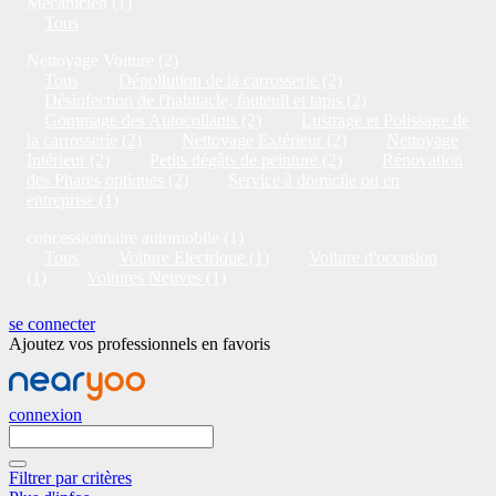
Mécanicien (1)
Tous
Nettoyage Voiture (2)
Tous
Dépollution de la carrosserie (2)
Désinfection de l'habitacle, fauteuil et tapis (2)
Gommage des Autocollants (2)
Lustrage et Polissage de
la carrosserie (2)
Nettoyage Extérieur (2)
Nettoyage
Intérieur (2)
Petits dégâts de peinture (2)
Rénovation
des Phares optiques (2)
Service à domicile ou en
entreprise (1)
concessionnaire automobile (1)
Tous
Voiture Electrique (1)
Voiture d'occasion
(1)
Voitures Neuves (1)
se connecter
Ajoutez vos professionnels en favoris
connexion
Filtrer par critères