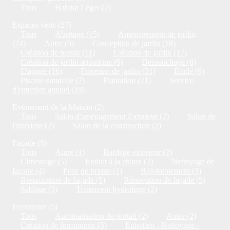
Tous
Habitat Léger (2)
Espaces verts (27)
Tous
Abattage (15)
Aménagement de jardin
(24)
Autre (9)
Conception de jardin (18)
Création de bassin (11)
Création de jardin (17)
Création de jardin aquatique (9)
Dessouchage (8)
Elagage (16)
Entretien de jardin (21)
Etude (9)
Piscine naturelle (7)
Plantation (21)
Service
d'entretien annuel (19)
Evénement de la Maison (2)
Tous
Salon d'aménagement Exterieur (2)
Salon de
l'intérieur (2)
Salon de la construction (2)
Façade (5)
Tous
Autre (1)
Bardage extérieur (2)
Cimentage (5)
Enduit à la chaux (2)
Nettoyage de
façade (4)
Pose de brique (1)
Rejointoiement (3)
Restauration de façade (5)
Rénovation de façade (5)
Sablage (3)
Traitement hydrofuge (2)
Ferronnier (5)
Tous
Automatisation de portail (2)
Autre (2)
Création de ferronnerie (5)
Entretien - Nettoyage -