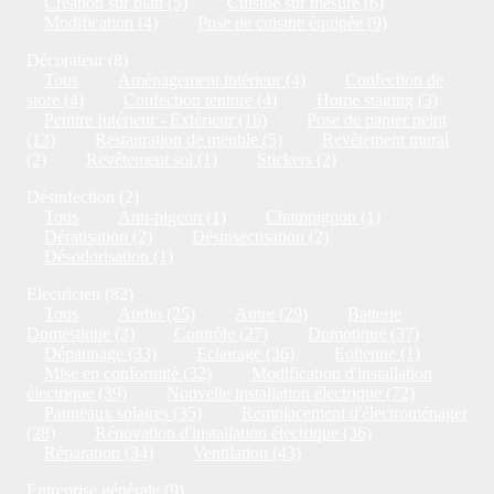
Création sur plan (5)
Cuisine sur mesure (6)
Modification (4)
Pose de cuisine équipée (9)
Décorateur (8)
Tous
Aménagement intérieur (4)
Confection de
store (4)
Confection tenture (4)
Home staging (3)
Peintre Intérieur - Extérieur (16)
Pose de papier peint
(13)
Restauration de meuble (5)
Revêtement mural
(2)
Revêtement sol (1)
Stickers (2)
Désinfection (2)
Tous
Anti-pigeon (1)
Champignon (1)
Dératisation (2)
Désinsectisation (2)
Désodorisation (1)
Electricien (82)
Tous
Audio (25)
Autre (29)
Batterie
Domestique (3)
Contrôle (27)
Domotique (37)
Dépannage (33)
Eclairage (36)
Eolienne (1)
Mise en conformité (32)
Modification d'installation
électrique (39)
Nouvelle installation électrique (72)
Panneaux solaires (35)
Remplacement d'électroménager
(28)
Rénovation d'installation électrique (36)
Réparation (34)
Ventilation (43)
Entreprise générale (9)