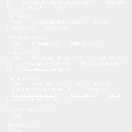
(1)
Location de containers sur roulettes (1)
Ménagers
(1)
Papiers (1)
Verts (1)
Fiduciaire (3)
Tous
Comptabilité d'entreprise (1)
Expert
Comptable (2)
Fiscaliste (1)
Matériel de bureau (1)
Tous
Imprimante (1)
Téléphonie (1)
Nettoyage (3)
Tous
Démoussage de toiture (15)
Lavage de vitre
(1)
Nettoyage de véranda (1)
Nettoyage industriel
(3)
Traitement de parquet (1)
Photographe (7)
Tous
Evénementiel (9)
Photos Scolaires (1)
Photos pour Visite Virtuelle 3D (1)
Portait (6)
Promotion d'entreprise (8)
Publicitaire (7)
Vidéo
pour Visite Virtuelle 3D (1)
Service de Navette (1)
Tous
Traducteur (5)
Tous