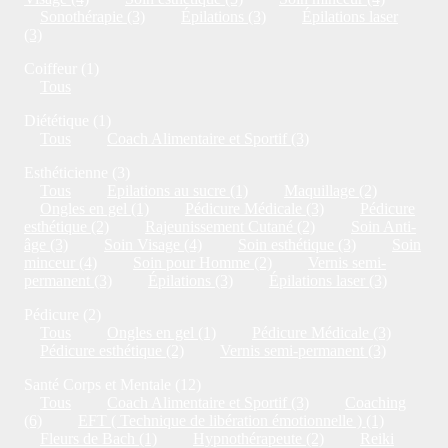
Sonothérapie (3)
Épilations (3)
Épilations laser
(3)
Coiffeur (1)
Tous
Diététique (1)
Tous
Coach Alimentaire et Sportif (3)
Esthéticienne (3)
Tous
Epilations au sucre (1)
Maquillage (2)
Ongles en gel (1)
Pédicure Médicale (3)
Pédicure
esthétique (2)
Rajeunissement Cutané (2)
Soin Anti-
âge (3)
Soin Visage (4)
Soin esthétique (3)
Soin
minceur (4)
Soin pour Homme (2)
Vernis semi-
permanent (3)
Épilations (3)
Épilations laser (3)
Pédicure (2)
Tous
Ongles en gel (1)
Pédicure Médicale (3)
Pédicure esthétique (2)
Vernis semi-permanent (3)
Santé Corps et Mentale (12)
Tous
Coach Alimentaire et Sportif (3)
Coaching
(6)
EFT ( Technique de libération émotionnelle ) (1)
Fleurs de Bach (1)
Hypnothérapeute (2)
Reiki