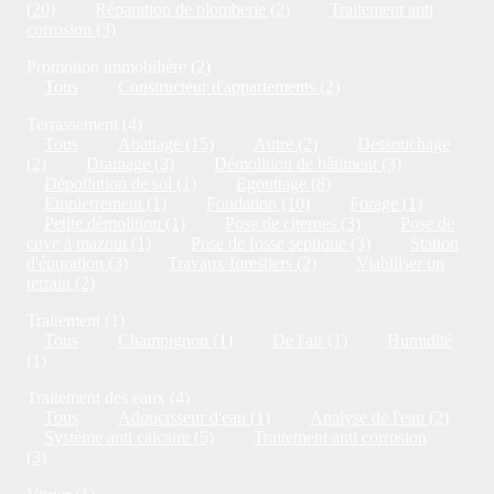
(20)
Réparation de plomberie (2)
Traitement anti
corrosion (3)
Promotion immobilière (2)
Tous
Constructeur d'appartements (2)
Terrassement (4)
Tous
Abattage (15)
Autre (2)
Dessouchage
(2)
Drainage (3)
Démolition de bâtiment (3)
Dépollution de sol (1)
Egouttage (8)
Empierrement (1)
Fondation (10)
Forage (1)
Petite démolition (1)
Pose de citernes (3)
Pose de
cuve à mazout (1)
Pose de fosse septique (3)
Station
d'épuration (3)
Travaux forestiers (2)
Viabiliser un
terrain (2)
Traitement (1)
Tous
Champignon (1)
De l'air (1)
Humidité
(1)
Traitement des eaux (4)
Tous
Adoucisseur d'eau (1)
Analyse de l'eau (2)
Système anti calcaire (5)
Traitement anti corrosion
(3)