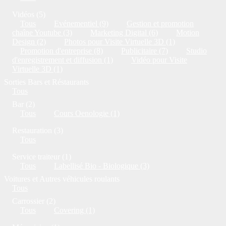
Vidéos (5)
Tous
Evénementiel (9)
Gestion et promotion
chaîne Youtube (3)
Marketing Digital (6)
Motion
Design (2)
Photos pour Visite Virtuelle 3D (1)
Promotion d'entreprise (8)
Publicitaire (7)
Studio
d'enregistrement et diffusion (1)
Vidéo pour Visite
Virtuelle 3D (1)
Sorties Bars et Réstaurants
Tous
Bar (2)
Tous
Cours Oenologie (1)
Restauration (3)
Tous
Service traiteur (1)
Tous
Labellisé Bio - Biologique (3)
Voitures et Autres véhicules roulants
Tous
Carrossier (2)
Tous
Covering (1)