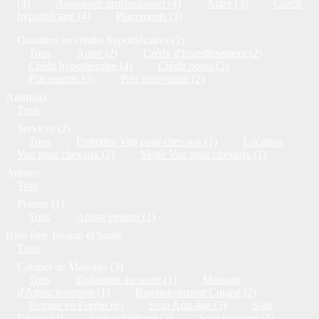
(4)
Assurance professionnel (4)
Autre (3)
Crédit
hypothécaire (4)
Placements (3)
Courtiers en crédits hypothécaires (2)
Tous
Autre (2)
Crédit d'investissement (2)
Crédit hypothécaire (4)
Crédit ponts (2)
Placements (3)
Prêt rénovation (2)
Animaux
Tous
Services (2)
Tous
Entretien Van pour chevaux (1)
Location
Van pour chevaux (2)
Vente Van pour chevaux (1)
Artistes
Tous
Peintre (1)
Tous
Artiste peintre (1)
Bien être, Beauté et Santé
Tous
Cabinet de Massage (3)
Tous
Epilations au sucre (1)
Massage
d'Amincissement (1)
Rajeunissement Cutané (2)
Remise en Forme (6)
Soin Anti-âge (3)
Soin
Visage (4)
Soin esthétique (3)
Soin minceur (4)