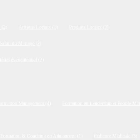
 (2)
Artisans Locaux (1)
Produits Locaux (3)
Salon du Mariage (2)
tériel événementiel (2)
ormation Management (4)
Formation en Leadership et People Ma
Formation & Coaching en Allaitement (1)
Pédicure Médicale (3)