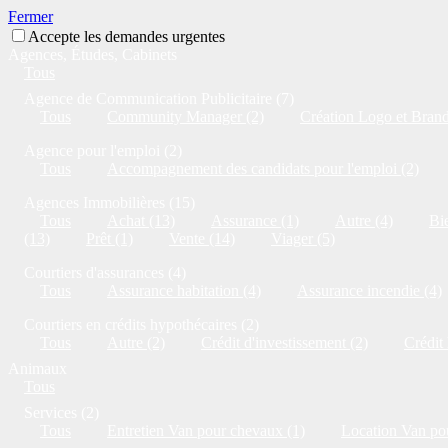
Fermer
Accepte les demandes urgentes
Agences, Études, Cabinets
Tous
Agence de Communication Publicitaire (7)
Tous
Community Manager (2)
Création Logo et Brandi
Agence pour l'emploi (2)
Tous
Accompagnement des candidats pour l'emploi (2)
Agences Immobilières (15)
Tous
Achat (13)
Assurance (1)
Autre (4)
Bie
(13)
Prêt (1)
Vente (14)
Viager (5)
Courtiers d'assurances (4)
Tous
Assurance habitation (4)
Assurance incendie (4)
Courtiers en crédits hypothécaires (2)
Tous
Autre (2)
Crédit d'investissement (2)
Crédit
Animaux
Tous
Services (2)
Tous
Entretien Van pour chevaux (1)
Location Van po