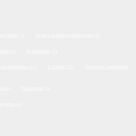
blicitaire (3)
location matériel événementiel (2)
érim (1)
Recrutement (1)
ent immobilier (11)
Location (12)
Promotion immobilière
re (4)
Placements (3)
novation (2)