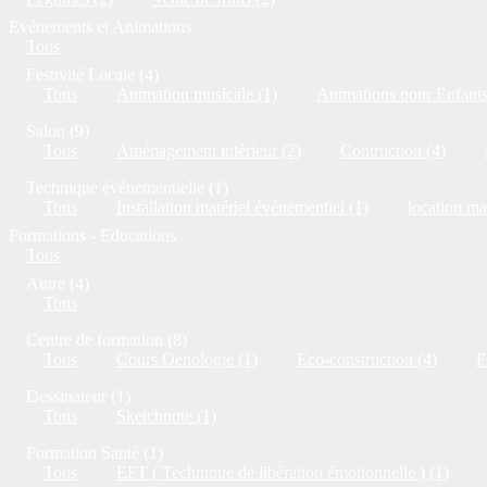
Evénements et Animations
Tous
Festivité Locale (4)
Tous
Animation musicale (1)
Animations pour Enfants
Salon (9)
Tous
Aménagement intérieur (2)
Contruction (4)
Technique événementielle (1)
Tous
Installation matériel événementiel (1)
location ma
Formations - Educations
Tous
Autre (4)
Tous
Centre de formation (8)
Tous
Cours Oenologie (1)
Eco-construction (4)
F
Dessinateur (1)
Tous
Sketchnote (1)
Formation Santé (1)
Tous
EFT ( Technique de libération émotionnelle ) (1)