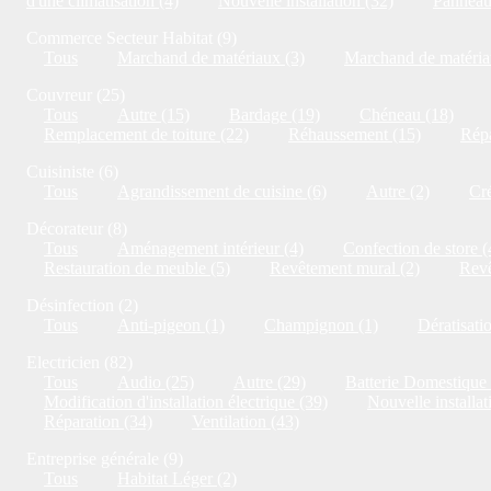
d'une climatisation (4)
Nouvelle installation (32)
Panneaux
Commerce Secteur Habitat (9)
Tous
Marchand de matériaux (3)
Marchand de matériau
Couvreur (25)
Tous
Autre (15)
Bardage (19)
Chéneau (18)
Remplacement de toiture (22)
Réhaussement (15)
Répa
Cuisiniste (6)
Tous
Agrandissement de cuisine (6)
Autre (2)
Cré
Décorateur (8)
Tous
Aménagement intérieur (4)
Confection de store (
Restauration de meuble (5)
Revêtement mural (2)
Revê
Désinfection (2)
Tous
Anti-pigeon (1)
Champignon (1)
Dératisati
Electricien (82)
Tous
Audio (25)
Autre (29)
Batterie Domestique 
Modification d'installation électrique (39)
Nouvelle installat
Réparation (34)
Ventilation (43)
Entreprise générale (9)
Tous
Habitat Léger (2)