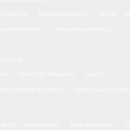
sion Papier (1)
Impression tous supports (2)
Pose (9)
Po
et installation logiciel (1)
Vente matériel informatique (1)
ion Neuf (4)
e (1)
Labellisé Bio - Biologique (3)
Viande (1)
ment et équipement du cavalier (1)
Machines et Engins du milieu é
ique (3)
Service Traiteur (1)
Service de Livraison (2)
Ven