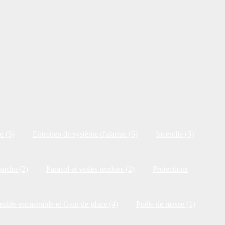
e (5)
Entretien de système d'alarme (5)
Incendie (5)
jardin (2)
Parasol et voiles tendues (2)
Protections
uble encastrable et Gain de place (4)
Poêle de masse (1)