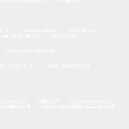
ion d'une climatisation (4)
Ventilation (43)
n (19)
Nouvelle toiture (21)
Plate-forme (20)
inage de cheminée (7)
Zinguerie (21)
Pose de cuisine équipée (9)
ieur - Extérieur (16)
Pose de papier peint (13)
Eclairage (36)
Eolienne (1)
Mise en conformité (32)
ectroménager (28)
Rénovation d'installation électrique (36)