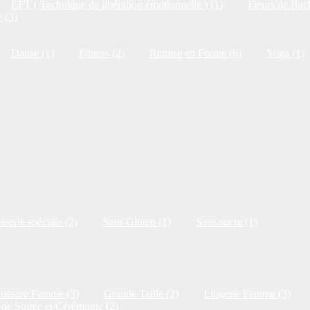
EFT ( Technique de libération émotionnelle ) (1)
Fleurs de Bac
 (3)
Danse (1)
Fitness (2)
Remise en Forme (6)
Yoga (1)
isserie spéciale (2)
Sans Gluten (1)
Sans sucre (1)
ussure Femme (3)
Grande Taille (2)
Lingerie Femme (3)
de Soirée et Cérémonie (2)