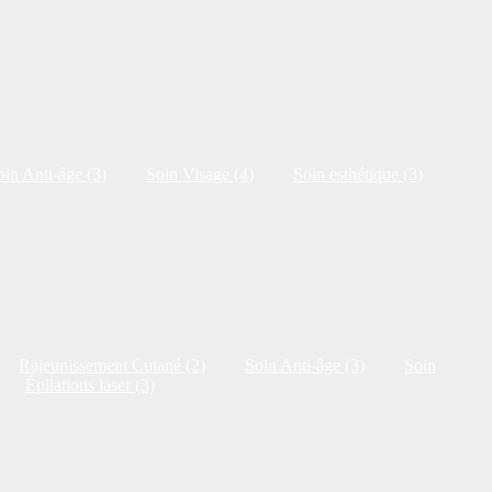
oin Anti-âge (3)
Soin Visage (4)
Soin esthétique (3)
Rajeunissement Cutané (2)
Soin Anti-âge (3)
Soin
Épilations laser (3)