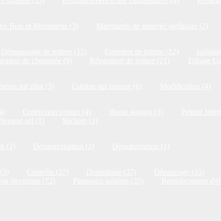
 solaires (35)
Remplacement d'une climatisation (4)
Réparat
x Bois et Menuiserie (3)
Marchands de matériel jardinage (2)
Démoussage de toiture (15)
Entretien de toiture (22)
Isolatio
ration de cheminée (9)
Réparation de toiture (21)
Tubage Ga
ation sur plan (5)
Cuisine sur mesure (6)
Modification (4)
4)
Confection tenture (4)
Home staging (3)
Peintre Intér
tement sol (1)
Stickers (2)
on (2)
Désinsectisation (2)
Désodorisation (1)
(3)
Contrôle (27)
Domotique (37)
Dépannage (33)
ion électrique (72)
Panneaux solaires (35)
Remplacement d'él