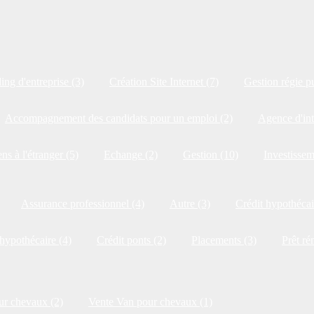
ng d'entreprise (3)
Création Site Internet (7)
Gestion régie pu
Accompagnement des candidats pour un emploi (2)
Agence d'int
ns à l'étranger (5)
Echange (2)
Gestion (10)
Investissem
Assurance professionnel (4)
Autre (3)
Crédit hypothécai
 hypothécaire (4)
Crédit ponts (2)
Placements (3)
Prêt ré
ur chevaux (2)
Vente Van pour chevaux (1)