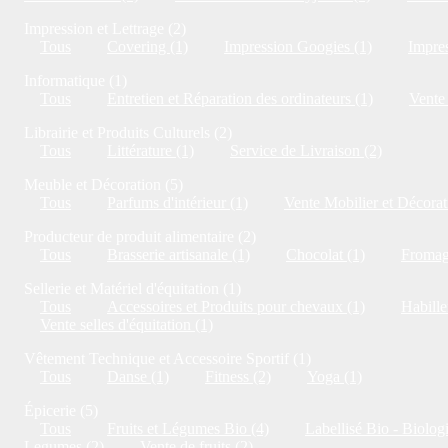
Impression et Lettrage (2)
Tous
Covering (1)
Impression Googies (1)
Impres
Informatique (1)
Tous
Entretien et Réparation des ordinateurs (1)
Vente 
Librairie et Produits Culturels (2)
Tous
Littérature (1)
Service de Livraison (2)
Meuble et Décoration (5)
Tous
Parfums d'intérieur (1)
Vente Mobilier et Décorat
Producteur de produit alimentaire (2)
Tous
Brasserie artisanale (1)
Chocolat (1)
Fromag
Sellerie et Matériel d'équitation (1)
Tous
Accessoires et Produits pour chevaux (1)
Habille
Vente selles d'équitation (1)
Vêtement Technique et Accessoire Sportif (1)
Tous
Danse (1)
Fitness (2)
Yoga (1)
Épicerie (5)
Tous
Fruits et Légumes Bio (4)
Labellisé Bio - Biolog
Legumes (2)
Vente de fruits (2)