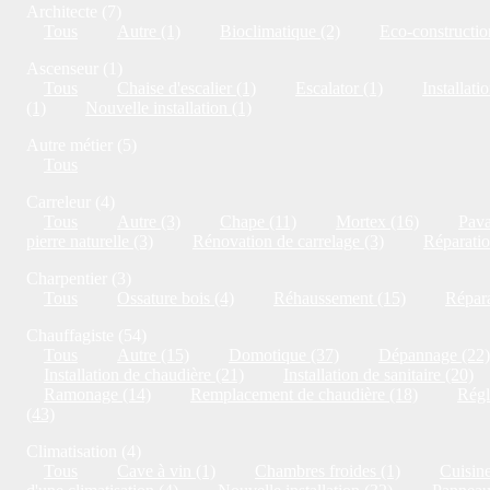
Architecte (7)
Tous
Autre (1)
Bioclimatique (2)
Eco-constructio
Ascenseur (1)
Tous
Chaise d'escalier (1)
Escalator (1)
Installati
(1)
Nouvelle installation (1)
Autre métier (5)
Tous
Carreleur (4)
Tous
Autre (3)
Chape (11)
Mortex (16)
Pava
pierre naturelle (3)
Rénovation de carrelage (3)
Réparatio
Charpentier (3)
Tous
Ossature bois (4)
Réhaussement (15)
Répara
Chauffagiste (54)
Tous
Autre (15)
Domotique (37)
Dépannage (22)
Installation de chaudière (21)
Installation de sanitaire (20)
Ramonage (14)
Remplacement de chaudière (18)
Régl
(43)
Climatisation (4)
Tous
Cave à vin (1)
Chambres froides (1)
Cuisine