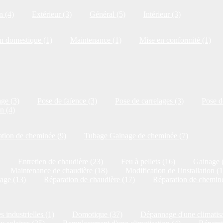
n (4)
Extérieur (3)
Général (5)
Intérieur (3)
on domestique (1)
Maintenance (1)
Mise en conformité (1)
ge (3)
Pose de faïence (3)
Pose de carrelages (3)
Pose de
n (4)
tion de cheminée (9)
Tubage Gainage de cheminée (7)
Entretien de chaudière (23)
Feu à pellets (16)
Gainage 
Maintenance de chaudière (18)
Modification de l'installation (
age (13)
Réparation de chaudière (17)
Réparation de cheminé
s industrielles (1)
Domotique (37)
Dépannage d'une climatisa