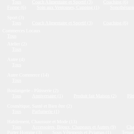
Tous
Coach Alimentaire et Sportif (3)
Coaching (6)
Forme (6)
Soin aux Ventouses, Cupping (1)
Sonothérapie
Sport (3)
Tous
Coach Alimentaire et Sportif (3)
Coaching (6)
Commerces Locaux
Tous
Atelier (2)
Tous
Autre (4)
Tous
Autre Commerce (14)
Tous
Boulangerie - Pâtisserie (2)
Tous
Anniversaire (1)
Produit fait Maison (2)
Pât
Cosmétique, Santé et Bien être (2)
Tous
Parfumerie (1)
Habilement, Chaussure et Mode (13)
Tous
Accessoires, Bijoux, Chapeaux et Autres (9)
Cha
Porter Homme (3)
Sous Vêtements et Pyjamas (1)
Tenue 