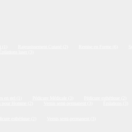
 (1)
Rajeunissement Cutané (2)
Remise en Forme (6)
S
Épilations laser (3)
s en gel (1)
Pédicure Médicale (3)
Pédicure esthétique (2)
n pour Homme (2)
Vernis semi-permanent (3)
Épilations (3)
icure esthétique (2)
Vernis semi-permanent (3)