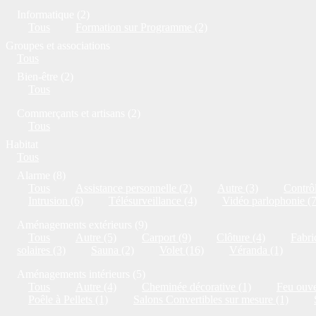
Informatique (2)
Tous
Formation sur Programme (2)
Groupes et associations
Tous
Bien-être (2)
Tous
Commerçants et artisans (2)
Tous
Habitat
Tous
Alarme (8)
Tous
Assistance personnelle (2)
Autre (3)
Contrôl
Intrusion (6)
Télésurveillance (4)
Vidéo parlophonie (7
Aménagements extérieurs (9)
Tous
Autre (5)
Carport (9)
Clôture (4)
Fabri
solaires (3)
Sauna (2)
Volet (16)
Véranda (1)
Aménagements intérieurs (5)
Tous
Autre (4)
Cheminée décorative (1)
Feu ouve
Poêle à Pellets (1)
Salons Convertibles sur mesure (1)