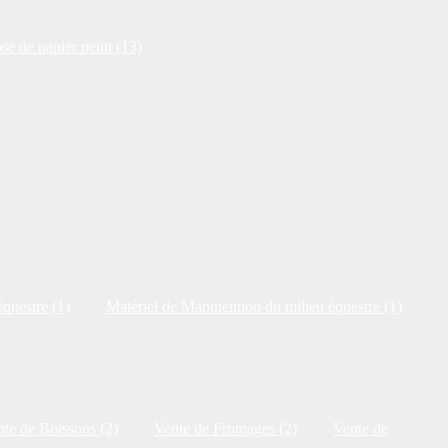
se de papier peint (13)
questre (1)
Matériel de Manutention du milieu équestre (1)
te de Boissons (2)
Vente de Fromages (2)
Vente de