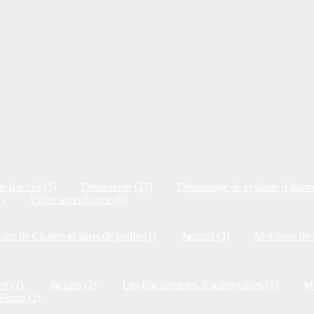
e d'accès (5)
Domotique (37)
Dépannage de système d'alarm
)
Vidéo surveillance (8)
cant de Chalets et abris de jardin (1)
Jacuzzi (2)
Mobiliers de 
rt (1)
Jacuzzi (2)
Lits Encastrables, Escamotables (1)
Me
Sauna (2)