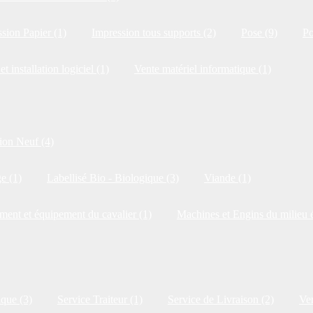
sion Papier (1)
Impression tous supports (2)
Pose (9)
Po
et installation logiciel (1)
Vente matériel informatique (1)
ion Neuf (4)
e (1)
Labellisé Bio - Biologique (3)
Viande (1)
ment et équipement du cavalier (1)
Machines et Engins du milieu é
ique (3)
Service Traiteur (1)
Service de Livraison (2)
Ven