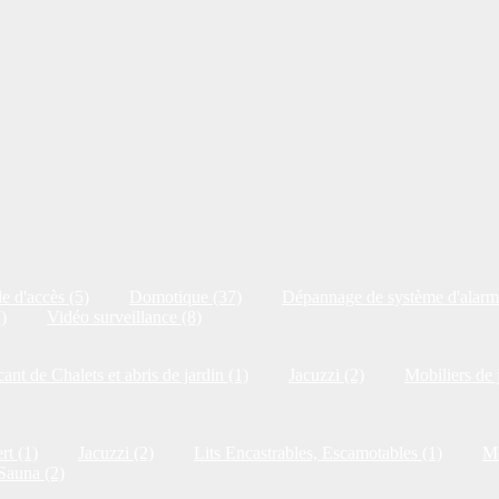
e d'accès (5)
Domotique (37)
Dépannage de système d'alarm
)
Vidéo surveillance (8)
cant de Chalets et abris de jardin (1)
Jacuzzi (2)
Mobiliers de 
rt (1)
Jacuzzi (2)
Lits Encastrables, Escamotables (1)
Me
Sauna (2)