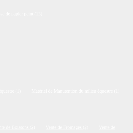
se de papier peint (13)
questre (1)
Matériel de Manutention du milieu équestre (1)
te de Boissons (2)
Vente de Fromages (2)
Vente de