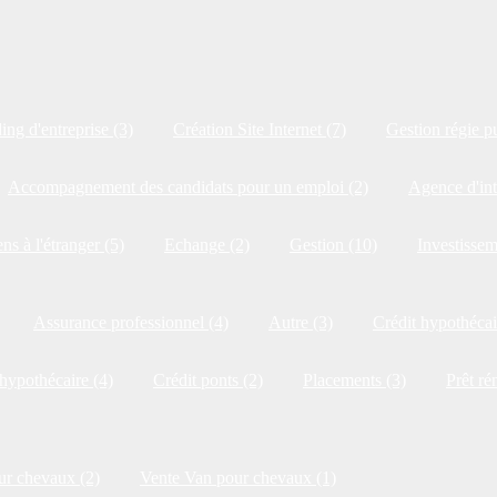
ng d'entreprise (3)
Création Site Internet (7)
Gestion régie pu
Accompagnement des candidats pour un emploi (2)
Agence d'int
ns à l'étranger (5)
Echange (2)
Gestion (10)
Investissem
Assurance professionnel (4)
Autre (3)
Crédit hypothécai
 hypothécaire (4)
Crédit ponts (2)
Placements (3)
Prêt ré
ur chevaux (2)
Vente Van pour chevaux (1)