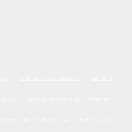
e (5)
Entretien de système d'alarme (5)
Incendie (5)
jardin (2)
Parasol et voiles tendues (2)
Protections
uble encastrable et Gain de place (4)
Poêle de masse (1)