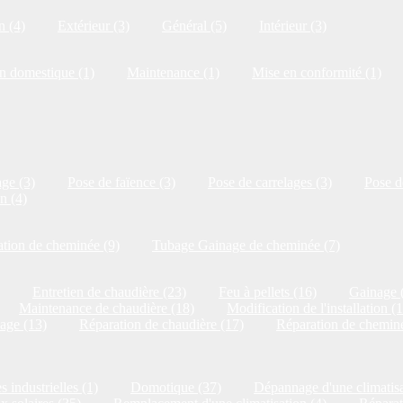
n (4)
Extérieur (3)
Général (5)
Intérieur (3)
on domestique (1)
Maintenance (1)
Mise en conformité (1)
ge (3)
Pose de faïence (3)
Pose de carrelages (3)
Pose de
n (4)
tion de cheminée (9)
Tubage Gainage de cheminée (7)
Entretien de chaudière (23)
Feu à pellets (16)
Gainage 
Maintenance de chaudière (18)
Modification de l'installation (
age (13)
Réparation de chaudière (17)
Réparation de cheminé
s industrielles (1)
Domotique (37)
Dépannage d'une climatisa