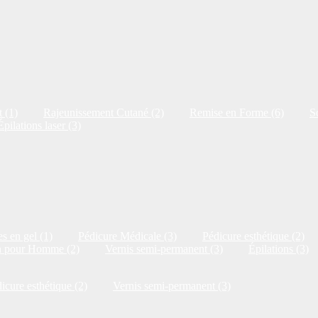
 (1)
Rajeunissement Cutané (2)
Remise en Forme (6)
S
Épilations laser (3)
s en gel (1)
Pédicure Médicale (3)
Pédicure esthétique (2)
n pour Homme (2)
Vernis semi-permanent (3)
Épilations (3)
icure esthétique (2)
Vernis semi-permanent (3)