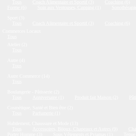
Tous
Coach Alimentaire et Sportif (3)
Coaching (6)
Forme (6)
Soin aux Ventouses, Cupping (1)
Sonothérapie
Sport (3)
Tous
Coach Alimentaire et Sportif (3)
Coaching (6)
Commerces Locaux
Tous
Atelier (2)
Tous
Autre (4)
Tous
Autre Commerce (14)
Tous
Boulangerie - Pâtisserie (2)
Tous
Anniversaire (1)
Produit fait Maison (2)
Pât
Cosmétique, Santé et Bien être (2)
Tous
Parfumerie (1)
Habilement, Chaussure et Mode (13)
Tous
Accessoires, Bijoux, Chapeaux et Autres (9)
Cha
Porter Homme (3)
Sous Vêtements et Pyjamas (1)
Tenue 