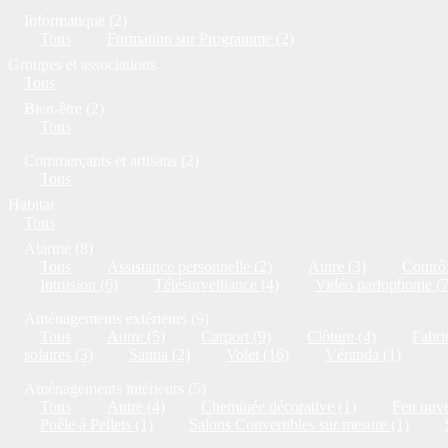
Informatique (2)
Tous
Formation sur Programme (2)
Groupes et associations
Tous
Bien-être (2)
Tous
Commerçants et artisans (2)
Tous
Habitat
Tous
Alarme (8)
Tous
Assistance personnelle (2)
Autre (3)
Contrôl
Intrusion (6)
Télésurveillance (4)
Vidéo parlophonie (7
Aménagements extérieurs (9)
Tous
Autre (5)
Carport (9)
Clôture (4)
Fabri
solaires (3)
Sauna (2)
Volet (16)
Véranda (1)
Aménagements intérieurs (5)
Tous
Autre (4)
Cheminée décorative (1)
Feu ouve
Poêle à Pellets (1)
Salons Convertibles sur mesure (1)