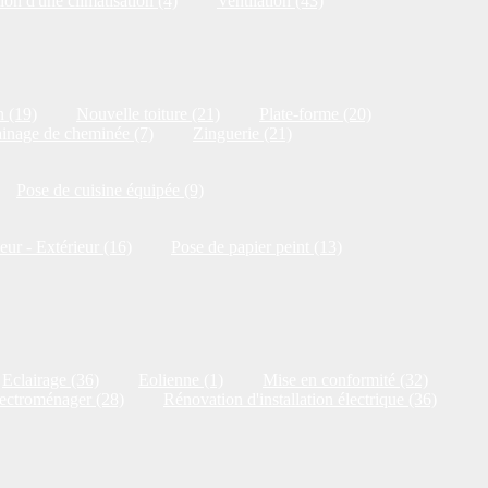
ion d'une climatisation (4)
Ventilation (43)
n (19)
Nouvelle toiture (21)
Plate-forme (20)
inage de cheminée (7)
Zinguerie (21)
Pose de cuisine équipée (9)
ieur - Extérieur (16)
Pose de papier peint (13)
Eclairage (36)
Eolienne (1)
Mise en conformité (32)
ectroménager (28)
Rénovation d'installation électrique (36)