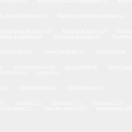
 solaires (35)
Remplacement d'une climatisation (4)
Réparat
x Bois et Menuiserie (3)
Marchands de matériel jardinage (2)
Démoussage de toiture (15)
Entretien de toiture (22)
Isolatio
ration de cheminée (9)
Réparation de toiture (21)
Tubage Ga
ation sur plan (5)
Cuisine sur mesure (6)
Modification (4)
4)
Confection tenture (4)
Home staging (3)
Peintre Intér
tement sol (1)
Stickers (2)
on (2)
Désinsectisation (2)
Désodorisation (1)
(3)
Contrôle (27)
Domotique (37)
Dépannage (33)
ion électrique (72)
Panneaux solaires (35)
Remplacement d'él