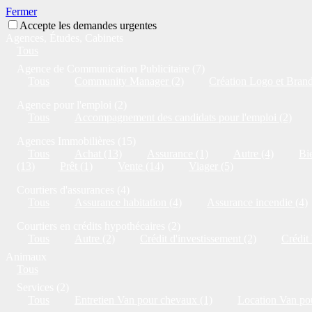
Fermer
Accepte les demandes urgentes
Agences, Études, Cabinets
Tous
Agence de Communication Publicitaire (7)
Tous
Community Manager (2)
Création Logo et Brandi
Agence pour l'emploi (2)
Tous
Accompagnement des candidats pour l'emploi (2)
Agences Immobilières (15)
Tous
Achat (13)
Assurance (1)
Autre (4)
Bie
(13)
Prêt (1)
Vente (14)
Viager (5)
Courtiers d'assurances (4)
Tous
Assurance habitation (4)
Assurance incendie (4)
Courtiers en crédits hypothécaires (2)
Tous
Autre (2)
Crédit d'investissement (2)
Crédit
Animaux
Tous
Services (2)
Tous
Entretien Van pour chevaux (1)
Location Van po