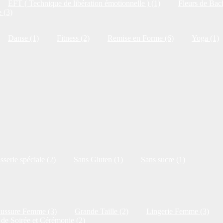
EFT ( Technique de libération émotionnelle ) (1)
Fleurs de Bac
 (3)
Danse (1)
Fitness (2)
Remise en Forme (6)
Yoga (1)
isserie spéciale (2)
Sans Gluten (1)
Sans sucre (1)
ussure Femme (3)
Grande Taille (2)
Lingerie Femme (3)
de Soirée et Cérémonie (2)