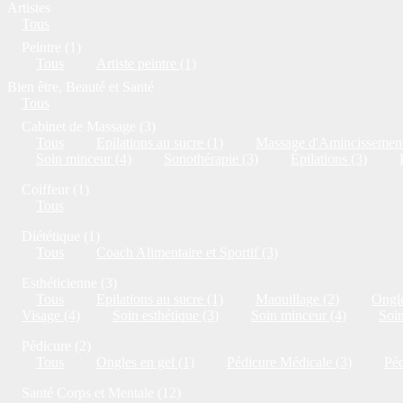
Artistes
Tous
Peintre (1)
Tous
Artiste peintre (1)
Bien être, Beauté et Santé
Tous
Cabinet de Massage (3)
Tous
Epilations au sucre (1)
Massage d'Amincissement
Soin minceur (4)
Sonothérapie (3)
Épilations (3)
Coiffeur (1)
Tous
Diététique (1)
Tous
Coach Alimentaire et Sportif (3)
Esthéticienne (3)
Tous
Epilations au sucre (1)
Maquillage (2)
Ongle
Visage (4)
Soin esthétique (3)
Soin minceur (4)
Soi
Pédicure (2)
Tous
Ongles en gel (1)
Pédicure Médicale (3)
Péd
Santé Corps et Mentale (12)