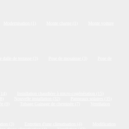
Modernisation (1)
Monte charge (1)
Monte voiture
 dalle de terrasse (3)
Pose de mosaïque (3)
Pose de
(14)
Installation chaudière à micro-cogénération (15)
18)
Nouvelle installation (32)
Panneaux solaires (35)
e (9)
Tubage Gainage de cheminée (7)
Ventilation
tion (3)
Entretien d'une climatisation (4)
Modification