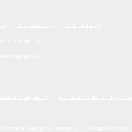
 (2)
Artisans Locaux (1)
Produits Locaux (3)
Salon du Mariage (2)
tériel événementiel (2)
ormation Management (4)
Formation en Leadership et People Ma
Formation & Coaching en Allaitement (1)
Pédicure Médicale (3)