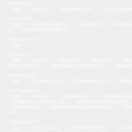
Architecte (7)
Tous
Autre (1)
Bioclimatique (2)
Eco-constructio
Ascenseur (1)
Tous
Chaise d'escalier (1)
Escalator (1)
Installati
(1)
Nouvelle installation (1)
Autre métier (5)
Tous
Carreleur (4)
Tous
Autre (3)
Chape (11)
Mortex (16)
Pava
pierre naturelle (3)
Rénovation de carrelage (3)
Réparatio
Charpentier (3)
Tous
Ossature bois (4)
Réhaussement (15)
Répara
Chauffagiste (54)
Tous
Autre (15)
Domotique (37)
Dépannage (22)
Installation de chaudière (21)
Installation de sanitaire (20)
Ramonage (14)
Remplacement de chaudière (18)
Régl
(43)
Climatisation (4)
Tous
Cave à vin (1)
Chambres froides (1)
Cuisine