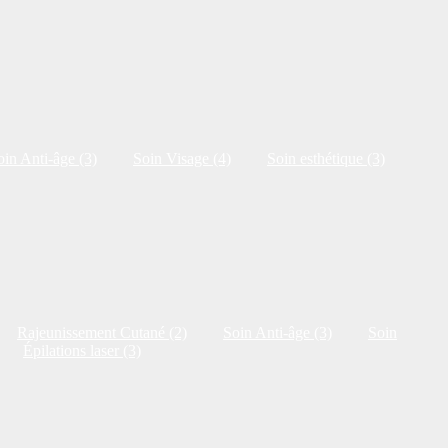
oin Anti-âge (3)
Soin Visage (4)
Soin esthétique (3)
Rajeunissement Cutané (2)
Soin Anti-âge (3)
Soin
Épilations laser (3)