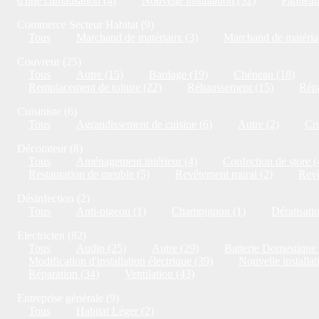
d'une climatisation (4)
Nouvelle installation (32)
Panneaux
Commerce Secteur Habitat (9)
Tous
Marchand de matériaux (3)
Marchand de matériau
Couvreur (25)
Tous
Autre (15)
Bardage (19)
Chéneau (18)
Remplacement de toiture (22)
Réhaussement (15)
Répa
Cuisiniste (6)
Tous
Agrandissement de cuisine (6)
Autre (2)
Cré
Décorateur (8)
Tous
Aménagement intérieur (4)
Confection de store (
Restauration de meuble (5)
Revêtement mural (2)
Revê
Désinfection (2)
Tous
Anti-pigeon (1)
Champignon (1)
Dératisati
Electricien (82)
Tous
Audio (25)
Autre (29)
Batterie Domestique 
Modification d'installation électrique (39)
Nouvelle installat
Réparation (34)
Ventilation (43)
Entreprise générale (9)
Tous
Habitat Léger (2)