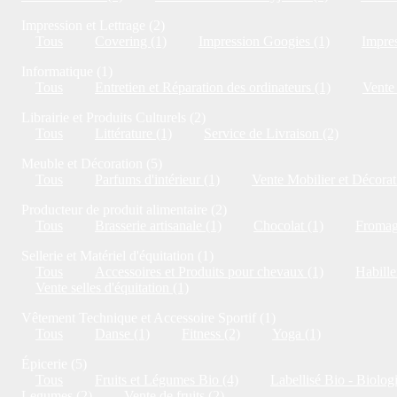
Impression et Lettrage (2)
Tous
Covering (1)
Impression Googies (1)
Impres
Informatique (1)
Tous
Entretien et Réparation des ordinateurs (1)
Vente 
Librairie et Produits Culturels (2)
Tous
Littérature (1)
Service de Livraison (2)
Meuble et Décoration (5)
Tous
Parfums d'intérieur (1)
Vente Mobilier et Décorat
Producteur de produit alimentaire (2)
Tous
Brasserie artisanale (1)
Chocolat (1)
Fromag
Sellerie et Matériel d'équitation (1)
Tous
Accessoires et Produits pour chevaux (1)
Habille
Vente selles d'équitation (1)
Vêtement Technique et Accessoire Sportif (1)
Tous
Danse (1)
Fitness (2)
Yoga (1)
Épicerie (5)
Tous
Fruits et Légumes Bio (4)
Labellisé Bio - Biolog
Legumes (2)
Vente de fruits (2)