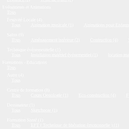
Evénements et Animations
Tous
Festivité Locale (4)
Tous
Animation musicale (1)
Animations pour Enfants
Salon (9)
Tous
Aménagement intérieur (2)
Contruction (4)
Technique événementielle (1)
Tous
Installation matériel événementiel (1)
location ma
Formations - Educations
Tous
Autre (4)
Tous
Centre de formation (8)
Tous
Cours Oenologie (1)
Eco-construction (4)
F
Dessinateur (1)
Tous
Sketchnote (1)
Formation Santé (1)
Tous
EFT ( Technique de libération émotionnelle ) (1)