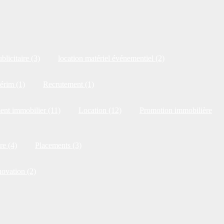
blicitaire (3)
location matériel événementiel (2)
érim (1)
Recrutement (1)
ent immobilier (11)
Location (12)
Promotion immobilière
re (4)
Placements (3)
novation (2)