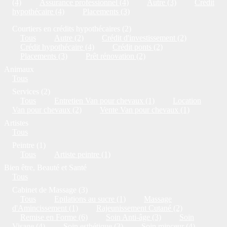
(4)
Assurance professionnel (4)
Autre (3)
Crédit
hypothécaire (4)
Placements (3)
Courtiers en crédits hypothécaires (2)
Tous
Autre (2)
Crédit d'investissement (2)
Crédit hypothécaire (4)
Crédit ponts (2)
Placements (3)
Prêt rénovation (2)
Animaux
Tous
Services (2)
Tous
Entretien Van pour chevaux (1)
Location
Van pour chevaux (2)
Vente Van pour chevaux (1)
Artistes
Tous
Peintre (1)
Tous
Artiste peintre (1)
Bien être, Beauté et Santé
Tous
Cabinet de Massage (3)
Tous
Epilations au sucre (1)
Massage
d'Amincissement (1)
Rajeunissement Cutané (2)
Remise en Forme (6)
Soin Anti-âge (3)
Soin
Visage (4)
Soin esthétique (3)
Soin minceur (4)