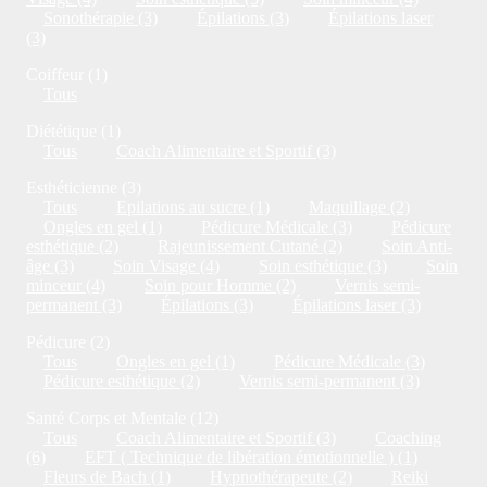
Sonothérapie (3)
Épilations (3)
Épilations laser
(3)
Coiffeur (1)
Tous
Diététique (1)
Tous
Coach Alimentaire et Sportif (3)
Esthéticienne (3)
Tous
Epilations au sucre (1)
Maquillage (2)
Ongles en gel (1)
Pédicure Médicale (3)
Pédicure
esthétique (2)
Rajeunissement Cutané (2)
Soin Anti-
âge (3)
Soin Visage (4)
Soin esthétique (3)
Soin
minceur (4)
Soin pour Homme (2)
Vernis semi-
permanent (3)
Épilations (3)
Épilations laser (3)
Pédicure (2)
Tous
Ongles en gel (1)
Pédicure Médicale (3)
Pédicure esthétique (2)
Vernis semi-permanent (3)
Santé Corps et Mentale (12)
Tous
Coach Alimentaire et Sportif (3)
Coaching
(6)
EFT ( Technique de libération émotionnelle ) (1)
Fleurs de Bach (1)
Hypnothérapeute (2)
Reiki