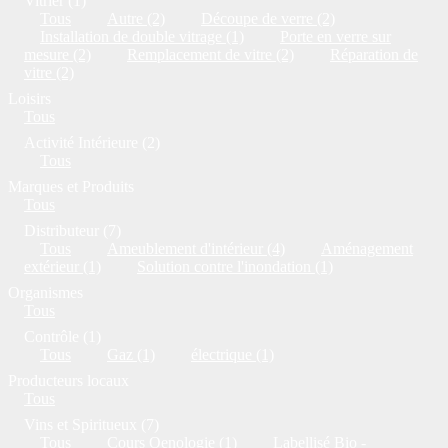
Vitrier (1)
Tous
Autre (2)
Découpe de verre (2)
Installation de double vitrage (1)
Porte en verre sur
mesure (2)
Remplacement de vitre (2)
Réparation de
vitre (2)
Loisirs
Tous
Activité Intérieure (2)
Tous
Marques et Produits
Tous
Distributeur (7)
Tous
Ameublement d'intérieur (4)
Aménagement
extérieur (1)
Solution contre l'inondation (1)
Organismes
Tous
Contrôle (1)
Tous
Gaz (1)
électrique (1)
Producteurs locaux
Tous
Vins et Spiritueux (7)
Tous
Cours Oenologie (1)
Labellisé Bio -