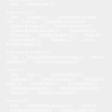
Tous
Habitat Léger (2)
Espaces verts (27)
Tous
Abattage (15)
Aménagement de jardin
(24)
Autre (9)
Conception de jardin (18)
Création de bassin (11)
Création de jardin (17)
Création de jardin aquatique (9)
Dessouchage (8)
Elagage (16)
Entretien de jardin (21)
Etude (9)
Piscine naturelle (7)
Plantation (21)
Service
d'entretien annuel (19)
Evénement de la Maison (2)
Tous
Salon d'aménagement Exterieur (2)
Salon de
l'intérieur (2)
Salon de la construction (2)
Façade (5)
Tous
Autre (1)
Bardage extérieur (2)
Cimentage (5)
Enduit à la chaux (2)
Nettoyage de
façade (4)
Pose de brique (1)
Rejointoiement (3)
Restauration de façade (5)
Rénovation de façade (5)
Sablage (3)
Traitement hydrofuge (2)
Ferronnier (5)
Tous
Automatisation de portail (2)
Autre (2)
Création de ferronnerie (5)
Entretien - Nettoyage -