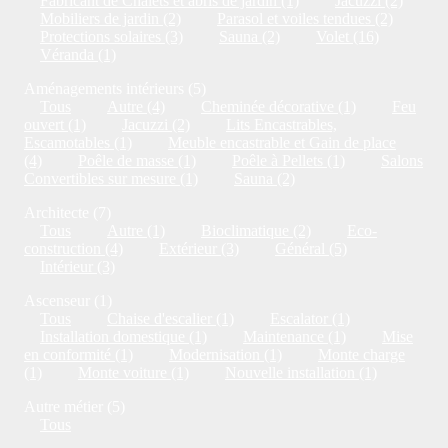
Fabricant de Chalets et abris de jardin (1)
Jacuzzi (2)
Mobiliers de jardin (2)
Parasol et voiles tendues (2)
Protections solaires (3)
Sauna (2)
Volet (16)
Véranda (1)
Aménagements intérieurs (5)
Tous
Autre (4)
Cheminée décorative (1)
Feu
ouvert (1)
Jacuzzi (2)
Lits Encastrables,
Escamotables (1)
Meuble encastrable et Gain de place
(4)
Poêle de masse (1)
Poêle à Pellets (1)
Salons
Convertibles sur mesure (1)
Sauna (2)
Architecte (7)
Tous
Autre (1)
Bioclimatique (2)
Eco-
construction (4)
Extérieur (3)
Général (5)
Intérieur (3)
Ascenseur (1)
Tous
Chaise d'escalier (1)
Escalator (1)
Installation domestique (1)
Maintenance (1)
Mise
en conformité (1)
Modernisation (1)
Monte charge
(1)
Monte voiture (1)
Nouvelle installation (1)
Autre métier (5)
Tous