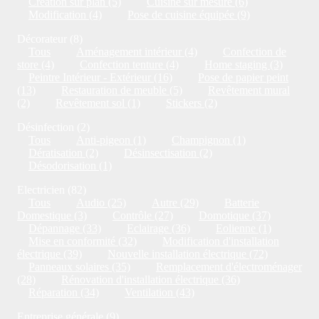
Création sur plan (5)
Cuisine sur mesure (6)
Modification (4)
Pose de cuisine équipée (9)
Décorateur (8)
Tous
Aménagement intérieur (4)
Confection de
store (4)
Confection tenture (4)
Home staging (3)
Peintre Intérieur - Extérieur (16)
Pose de papier peint
(13)
Restauration de meuble (5)
Revêtement mural
(2)
Revêtement sol (1)
Stickers (2)
Désinfection (2)
Tous
Anti-pigeon (1)
Champignon (1)
Dératisation (2)
Désinsectisation (2)
Désodorisation (1)
Electricien (82)
Tous
Audio (25)
Autre (29)
Batterie
Domestique (3)
Contrôle (27)
Domotique (37)
Dépannage (33)
Eclairage (36)
Eolienne (1)
Mise en conformité (32)
Modification d'installation
électrique (39)
Nouvelle installation électrique (72)
Panneaux solaires (35)
Remplacement d'électroménager
(28)
Rénovation d'installation électrique (36)
Réparation (34)
Ventilation (43)
Entreprise générale (9)