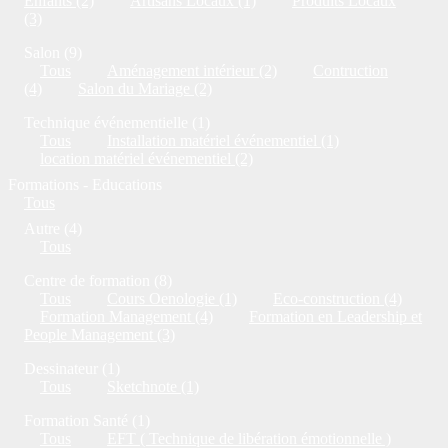
Enfants (2)
Artisans Locaux (1)
Produits Locaux
(3)
Salon (9)
Tous
Aménagement intérieur (2)
Contruction
(4)
Salon du Mariage (2)
Technique événementielle (1)
Tous
Installation matériel événementiel (1)
location matériel événementiel (2)
Formations - Educations
Tous
Autre (4)
Tous
Centre de formation (8)
Tous
Cours Oenologie (1)
Eco-construction (4)
Formation Management (4)
Formation en Leadership et
People Management (3)
Dessinateur (1)
Tous
Sketchnote (1)
Formation Santé (1)
Tous
EFT ( Technique de libération émotionnelle )