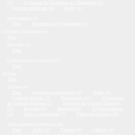
(1)
Formation & Coaching en Allaitement (1)
Pédicure Médicale (3)
Reiki (1)
Informatique (2)
Tous
Formation sur Programme (2)
Groupes et associations
Tous
Bien-être (2)
Tous
Commerçants et artisans (2)
Tous
Habitat
Tous
Alarme (8)
Tous
Assistance personnelle (2)
Autre (3)
Contrôle d'accès (5)
Domotique (37)
Dépannage
de système d'alarme (5)
Entretien de système d'alarme
(5)
Incendie (5)
Intrusion (6)
Télésurveillance
(4)
Vidéo parlophonie (7)
Vidéo surveillance (8)
Aménagements extérieurs (9)
Tous
Autre (5)
Carport (9)
Clôture (4)