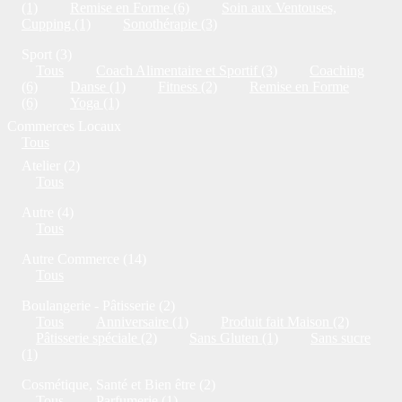
(1)
Remise en Forme (6)
Soin aux Ventouses,
Cupping (1)
Sonothérapie (3)
Sport (3)
Tous
Coach Alimentaire et Sportif (3)
Coaching
(6)
Danse (1)
Fitness (2)
Remise en Forme
(6)
Yoga (1)
Commerces Locaux
Tous
Atelier (2)
Tous
Autre (4)
Tous
Autre Commerce (14)
Tous
Boulangerie - Pâtisserie (2)
Tous
Anniversaire (1)
Produit fait Maison (2)
Pâtisserie spéciale (2)
Sans Gluten (1)
Sans sucre
(1)
Cosmétique, Santé et Bien être (2)
Tous
Parfumerie (1)