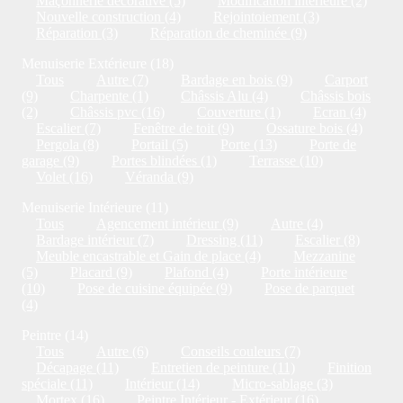
Maçonnerie décorative (5)
Modification intérieure (2)
Nouvelle construction (4)
Rejointoiement (3)
Réparation (3)
Réparation de cheminée (9)
Menuiserie Extérieure (18)
Tous
Autre (7)
Bardage en bois (9)
Carport
(9)
Charpente (1)
Châssis Alu (4)
Châssis bois
(2)
Châssis pvc (16)
Couverture (1)
Ecran (4)
Escalier (7)
Fenêtre de toit (9)
Ossature bois (4)
Pergola (8)
Portail (5)
Porte (13)
Porte de
garage (9)
Portes blindées (1)
Terrasse (10)
Volet (16)
Véranda (9)
Menuiserie Intérieure (11)
Tous
Agencement intérieur (9)
Autre (4)
Bardage intérieur (7)
Dressing (11)
Escalier (8)
Meuble encastrable et Gain de place (4)
Mezzanine
(5)
Placard (9)
Plafond (4)
Porte intérieure
(10)
Pose de cuisine équipée (9)
Pose de parquet
(4)
Peintre (14)
Tous
Autre (6)
Conseils couleurs (7)
Décapage (11)
Entretien de peinture (11)
Finition
spéciale (11)
Intérieur (14)
Micro-sablage (3)
Mortex (16)
Peintre Intérieur - Extérieur (16)