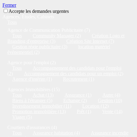
Fermer
Accepte les demandes urgentes
Agences, Études, Cabinets
Tous
Agence de Communication Publicitaire (7)
Tous
Community Manager (2)
Création Logo et
Branding d'entreprise (3)
Création Site Internet (7)
Gestion régie publicitaire (3)
location matériel
événementiel (2)
Agence pour l'emploi (2)
Tous
Accompagnement des candidats pour l'emploi
(2)
Accompagnement des candidats pour un emploi (2)
Agence d'intérim (1)
Recrutement (1)
Agences Immobilières (15)
Tous
Achat (13)
Assurance (1)
Autre (4)
Biens à l'étranger (5)
Echange (2)
Gestion (10)
Investissement immobilier (11)
Location (12)
Promotion immobilière (13)
Prêt (1)
Vente (14)
Viager (5)
Courtiers d'assurances (4)
Tous
Assurance habitation (4)
Assurance incendie