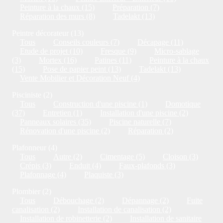
Peinture à la chaux (15)
Préparation (7)
Réparation des murs (8)
Tadelakt (13)
Peintre décorateur (13)
Tous
Conseils couleurs (7)
Décapage (11)
Etude de projet (10)
Fresque (9)
Micro-sablage
(3)
Mortex (16)
Patines (11)
Peinture à la chaux
(15)
Pose de papier peint (13)
Tadelakt (13)
Vente Mobilier et Décoration Neuf (4)
Pisciniste (2)
Tous
Construction d'une piscine (1)
Domotique
(37)
Entretien (1)
Installation d'une piscine (2)
Panneaux solaires (35)
Piscine naturelle (7)
Rénovation d'une piscine (2)
Réparation (2)
Plafonneur (4)
Tous
Autre (2)
Cimentage (5)
Cloison (3)
Crépis (3)
Enduit (4)
Faux-plafonds (3)
Plafonnage (4)
Plaquiste (3)
Plombier (2)
Tous
Débouchage (2)
Dépannage (2)
Fuite
canalisation (2)
Installation de canalisation (2)
Installation de robinetterie (2)
Installation de sanitaire