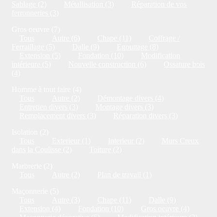
Sablage (2)
Métallisation (3)
Réparation de vos
ferronneries (3)
Gros oeuvre (7)
Tous
Autre (6)
Chape (11)
Coffrage /
Ferraillage (5)
Dalle (9)
Egouttage (8)
Extension (5)
Fondation (10)
Modification
intérieure (5)
Nouvelle construction (6)
Ossature bois
(4)
Homme à tout faire (4)
Tous
Autre (2)
Démontage divers (4)
Entretien divers (3)
Montage divers (3)
Remplacement divers (3)
Réparation divers (3)
Isolation (2)
Tous
Exterieur (1)
Interieur (2)
Murs Creux
dans la Coulisse (2)
Toiture (2)
Marbrerie (2)
Tous
Autre (2)
Plan de travail (1)
Maçonnerie (5)
Tous
Autre (3)
Chape (11)
Dalle (9)
Extension (4)
Fondation (10)
Gros oeuvre (4)