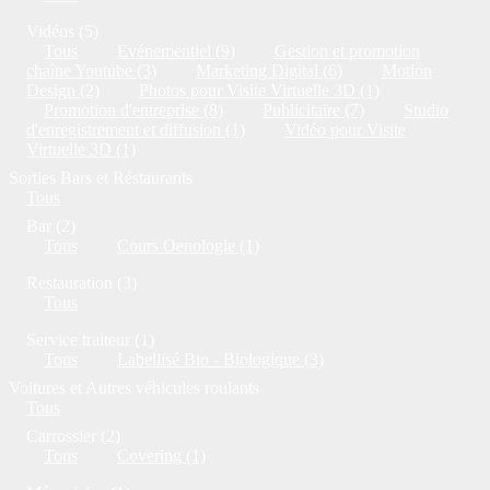
Vidéos (5)
Tous
Evénementiel (9)
Gestion et promotion
chaîne Youtube (3)
Marketing Digital (6)
Motion
Design (2)
Photos pour Visite Virtuelle 3D (1)
Promotion d'entreprise (8)
Publicitaire (7)
Studio
d'enregistrement et diffusion (1)
Vidéo pour Visite
Virtuelle 3D (1)
Sorties Bars et Réstaurants
Tous
Bar (2)
Tous
Cours Oenologie (1)
Restauration (3)
Tous
Service traiteur (1)
Tous
Labellisé Bio - Biologique (3)
Voitures et Autres véhicules roulants
Tous
Carrossier (2)
Tous
Covering (1)