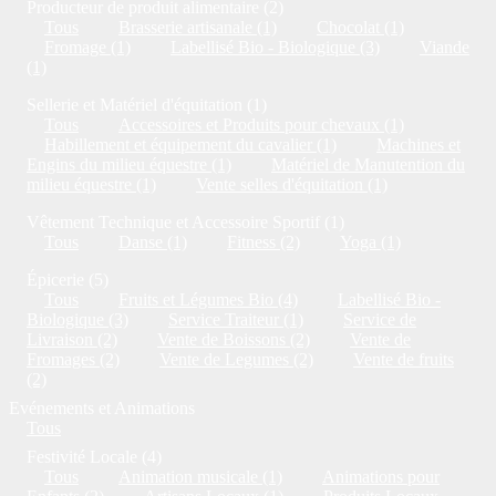
Producteur de produit alimentaire (2)
Tous
Brasserie artisanale (1)
Chocolat (1)
Fromage (1)
Labellisé Bio - Biologique (3)
Viande
(1)
Sellerie et Matériel d'équitation (1)
Tous
Accessoires et Produits pour chevaux (1)
Habillement et équipement du cavalier (1)
Machines et
Engins du milieu équestre (1)
Matériel de Manutention du
milieu équestre (1)
Vente selles d'équitation (1)
Vêtement Technique et Accessoire Sportif (1)
Tous
Danse (1)
Fitness (2)
Yoga (1)
Épicerie (5)
Tous
Fruits et Légumes Bio (4)
Labellisé Bio -
Biologique (3)
Service Traiteur (1)
Service de
Livraison (2)
Vente de Boissons (2)
Vente de
Fromages (2)
Vente de Legumes (2)
Vente de fruits
(2)
Evénements et Animations
Tous
Festivité Locale (4)
Tous
Animation musicale (1)
Animations pour