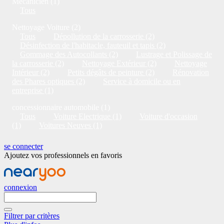
Mécanicien (1)
Tous
Nettoyage Voiture (2)
Tous
Dépollution de la carrosserie (2)
Désinfection de l'habitacle, fauteuil et tapis (2)
Gommage des Autocollants (2)
Lustrage et Polissage de
la carrosserie (2)
Nettoyage Extérieur (2)
Nettoyage
Intérieur (2)
Petits dégâts de peinture (2)
Rénovation
des Phares optiques (2)
Service à domicile ou en
entreprise (1)
concessionnaire automobile (1)
Tous
Voiture Electrique (1)
Voiture d'occasion
(1)
Voitures Neuves (1)
se connecter
Ajoutez vos professionnels en favoris
connexion
Filtrer par critères