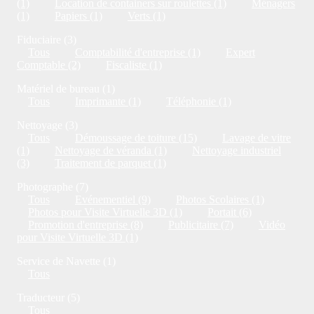
(1)
Location de containers sur roulettes (1)
Ménagers
(1)
Papiers (1)
Verts (1)
Fiduciaire (3)
Tous
Comptabilité d'entreprise (1)
Expert
Comptable (2)
Fiscaliste (1)
Matériel de bureau (1)
Tous
Imprimante (1)
Téléphonie (1)
Nettoyage (3)
Tous
Démoussage de toiture (15)
Lavage de vitre
(1)
Nettoyage de véranda (1)
Nettoyage industriel
(3)
Traitement de parquet (1)
Photographe (7)
Tous
Evénementiel (9)
Photos Scolaires (1)
Photos pour Visite Virtuelle 3D (1)
Portait (6)
Promotion d'entreprise (8)
Publicitaire (7)
Vidéo
pour Visite Virtuelle 3D (1)
Service de Navette (1)
Tous
Traducteur (5)
Tous