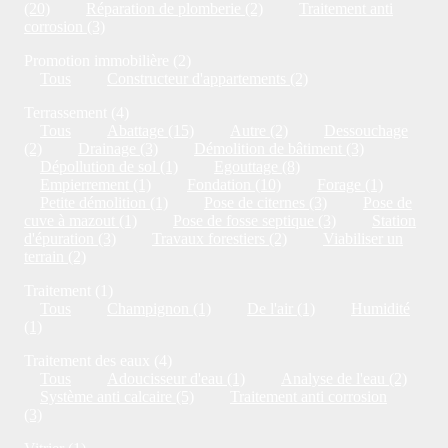
(20)
Réparation de plomberie (2)
Traitement anti
corrosion (3)
Promotion immobilière (2)
Tous
Constructeur d'appartements (2)
Terrassement (4)
Tous
Abattage (15)
Autre (2)
Dessouchage
(2)
Drainage (3)
Démolition de bâtiment (3)
Dépollution de sol (1)
Egouttage (8)
Empierrement (1)
Fondation (10)
Forage (1)
Petite démolition (1)
Pose de citernes (3)
Pose de
cuve à mazout (1)
Pose de fosse septique (3)
Station
d'épuration (3)
Travaux forestiers (2)
Viabiliser un
terrain (2)
Traitement (1)
Tous
Champignon (1)
De l'air (1)
Humidité
(1)
Traitement des eaux (4)
Tous
Adoucisseur d'eau (1)
Analyse de l'eau (2)
Système anti calcaire (5)
Traitement anti corrosion
(3)