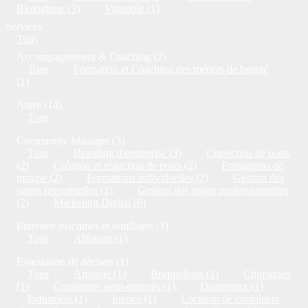
Biologique (3)
Vignoble (1)
Services
Tous
Accompagnement & Coaching (2)
Tous
Formation et Coaching des métiers de beauté
(1)
Autre (14)
Tous
Community Manager (3)
Tous
Branding d'entreprise (3)
Correction de posts
(2)
Création et rédaction de posts (2)
Formations de
groupe (2)
Formations individuelles (2)
Gestion des
pages personnelles (2)
Gestion des pages professionnelles
(2)
Marketing Digital (6)
Entretien machines et outillages (1)
Tous
Affutage (1)
Evacuation de déchets (1)
Tous
Amiante (1)
Briquaillons (1)
Chimiques
(1)
Containers semi-enterrés (1)
Dangereux (1)
Industriels (1)
Inertes (1)
Location de containers