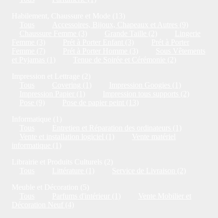
Habilement, Chaussure et Mode (13)
Tous
Accessoires, Bijoux, Chapeaux et Autres (9)
Chaussure Femme (3)
Grande Taille (2)
Lingerie
Femme (3)
Prét à Porter Enfant (3)
Prét à Porter
Femme (7)
Prét à Porter Homme (3)
Sous Vêtements
et Pyjamas (1)
Tenue de Soirée et Cérémonie (2)
Impression et Lettrage (2)
Tous
Covering (1)
Impression Googies (1)
Impression Papier (1)
Impression tous supports (2)
Pose (9)
Pose de papier peint (13)
Informatique (1)
Tous
Entretien et Réparation des ordinateurs (1)
Vente et installation logiciel (1)
Vente matériel
informatique (1)
Librairie et Produits Culturels (2)
Tous
Littérature (1)
Service de Livraison (2)
Meuble et Décoration (5)
Tous
Parfums d'intérieur (1)
Vente Mobilier et
Décoration Neuf (4)