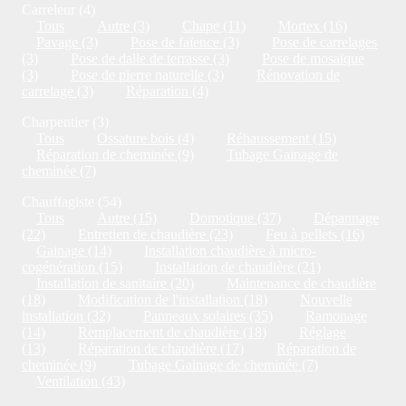
Carreleur (4)
Tous
Autre (3)
Chape (11)
Mortex (16)
Pavage (3)
Pose de faïence (3)
Pose de carrelages
(3)
Pose de dalle de terrasse (3)
Pose de mosaïque
(3)
Pose de pierre naturelle (3)
Rénovation de
carrelage (3)
Réparation (4)
Charpentier (3)
Tous
Ossature bois (4)
Réhaussement (15)
Réparation de cheminée (9)
Tubage Gainage de
cheminée (7)
Chauffagiste (54)
Tous
Autre (15)
Domotique (37)
Dépannage
(22)
Entretien de chaudière (23)
Feu à pellets (16)
Gainage (14)
Installation chaudière à micro-
cogénération (15)
Installation de chaudière (21)
Installation de sanitaire (20)
Maintenance de chaudière
(18)
Modification de l'installation (18)
Nouvelle
installation (32)
Panneaux solaires (35)
Ramonage
(14)
Remplacement de chaudière (18)
Réglage
(13)
Réparation de chaudière (17)
Réparation de
cheminée (9)
Tubage Gainage de cheminée (7)
Ventilation (43)