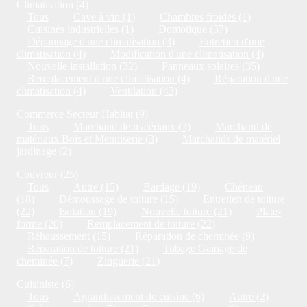
Climatisation (4)
Tous
Cave à vin (1)
Chambres froides (1)
Cuisines industrielles (1)
Domotique (37)
Dépannage d'une climatisation (3)
Entretien d'une
climatisation (4)
Modification d'une climatisation (4)
Nouvelle installation (32)
Panneaux solaires (35)
Remplacement d'une climatisation (4)
Réparation d'une
climatisation (4)
Ventilation (43)
Commerce Secteur Habitat (9)
Tous
Marchand de matériaux (3)
Marchand de
matériaux Bois et Menuiserie (3)
Marchands de matériel
jardinage (2)
Couvreur (25)
Tous
Autre (15)
Bardage (19)
Chéneau
(18)
Démoussage de toiture (15)
Entretien de toiture
(22)
Isolation (19)
Nouvelle toiture (21)
Plate-
forme (20)
Remplacement de toiture (22)
Réhaussement (15)
Réparation de cheminée (9)
Réparation de toiture (21)
Tubage Gainage de
cheminée (7)
Zinguerie (21)
Cuisiniste (6)
Tous
Agrandissement de cuisine (6)
Autre (2)