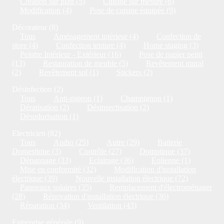
Création sur plan (5)
Cuisine sur mesure (6)
Modification (4)
Pose de cuisine équipée (9)
Décorateur (8)
Tous
Aménagement intérieur (4)
Confection de
store (4)
Confection tenture (4)
Home staging (3)
Peintre Intérieur - Extérieur (16)
Pose de papier peint
(13)
Restauration de meuble (5)
Revêtement mural
(2)
Revêtement sol (1)
Stickers (2)
Désinfection (2)
Tous
Anti-pigeon (1)
Champignon (1)
Dératisation (2)
Désinsectisation (2)
Désodorisation (1)
Electricien (82)
Tous
Audio (25)
Autre (29)
Batterie
Domestique (3)
Contrôle (27)
Domotique (37)
Dépannage (33)
Eclairage (36)
Eolienne (1)
Mise en conformité (32)
Modification d'installation
électrique (39)
Nouvelle installation électrique (72)
Panneaux solaires (35)
Remplacement d'électroménager
(28)
Rénovation d'installation électrique (36)
Réparation (34)
Ventilation (43)
Entreprise générale (9)