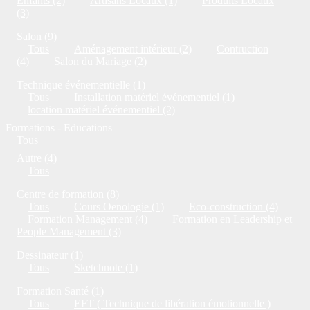
Enfants (2)
Artisans Locaux (1)
Produits Locaux
(3)
Salon (9)
Tous
Aménagement intérieur (2)
Contruction
(4)
Salon du Mariage (2)
Technique événementielle (1)
Tous
Installation matériel événementiel (1)
location matériel événementiel (2)
Formations - Educations
Tous
Autre (4)
Tous
Centre de formation (8)
Tous
Cours Oenologie (1)
Eco-construction (4)
Formation Management (4)
Formation en Leadership et
People Management (3)
Dessinateur (1)
Tous
Sketchnote (1)
Formation Santé (1)
Tous
EFT ( Technique de libération émotionnelle )