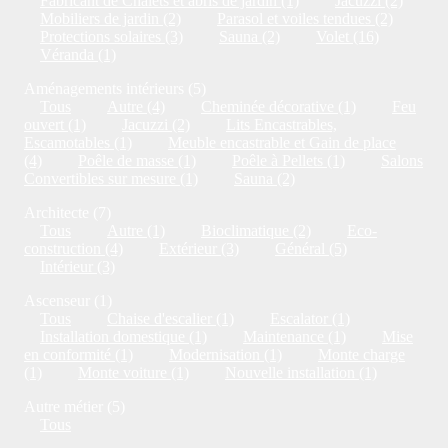
Fabricant de Chalets et abris de jardin (1)
Jacuzzi (2)
Mobiliers de jardin (2)
Parasol et voiles tendues (2)
Protections solaires (3)
Sauna (2)
Volet (16)
Véranda (1)
Aménagements intérieurs (5)
Tous
Autre (4)
Cheminée décorative (1)
Feu
ouvert (1)
Jacuzzi (2)
Lits Encastrables,
Escamotables (1)
Meuble encastrable et Gain de place
(4)
Poêle de masse (1)
Poêle à Pellets (1)
Salons
Convertibles sur mesure (1)
Sauna (2)
Architecte (7)
Tous
Autre (1)
Bioclimatique (2)
Eco-
construction (4)
Extérieur (3)
Général (5)
Intérieur (3)
Ascenseur (1)
Tous
Chaise d'escalier (1)
Escalator (1)
Installation domestique (1)
Maintenance (1)
Mise
en conformité (1)
Modernisation (1)
Monte charge
(1)
Monte voiture (1)
Nouvelle installation (1)
Autre métier (5)
Tous