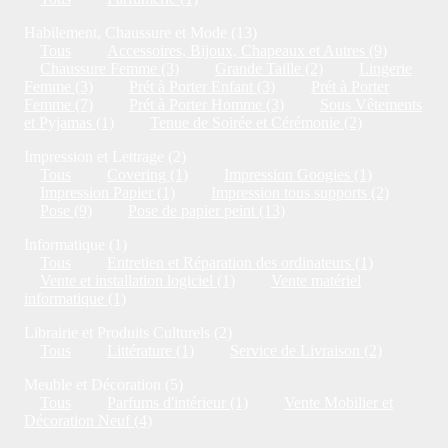
Habilement, Chaussure et Mode (13)
Tous
Accessoires, Bijoux, Chapeaux et Autres (9)
Chaussure Femme (3)
Grande Taille (2)
Lingerie
Femme (3)
Prét à Porter Enfant (3)
Prét à Porter
Femme (7)
Prét à Porter Homme (3)
Sous Vêtements
et Pyjamas (1)
Tenue de Soirée et Cérémonie (2)
Impression et Lettrage (2)
Tous
Covering (1)
Impression Googies (1)
Impression Papier (1)
Impression tous supports (2)
Pose (9)
Pose de papier peint (13)
Informatique (1)
Tous
Entretien et Réparation des ordinateurs (1)
Vente et installation logiciel (1)
Vente matériel
informatique (1)
Librairie et Produits Culturels (2)
Tous
Littérature (1)
Service de Livraison (2)
Meuble et Décoration (5)
Tous
Parfums d'intérieur (1)
Vente Mobilier et
Décoration Neuf (4)