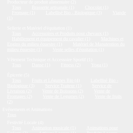
Producteur de produit alimentaire (2)
Tous
Brasserie artisanale (1)
Chocolat (1)
Fromage (1)
Labellisé Bio - Biologique (3)
Viande
(1)
Sellerie et Matériel d'équitation (1)
Tous
Accessoires et Produits pour chevaux (1)
Habillement et équipement du cavalier (1)
Machines et
Engins du milieu équestre (1)
Matériel de Manutention du
milieu équestre (1)
Vente selles d'équitation (1)
Vêtement Technique et Accessoire Sportif (1)
Tous
Danse (1)
Fitness (2)
Yoga (1)
Épicerie (5)
Tous
Fruits et Légumes Bio (4)
Labellisé Bio -
Biologique (3)
Service Traiteur (1)
Service de
Livraison (2)
Vente de Boissons (2)
Vente de
Fromages (2)
Vente de Legumes (2)
Vente de fruits
(2)
Evénements et Animations
Tous
Festivité Locale (4)
Tous
Animation musicale (1)
Animations pour