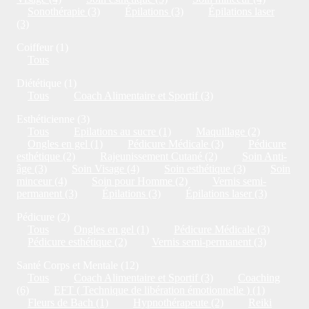
Sonothérapie (3)
Épilations (3)
Épilations laser
(3)
Coiffeur (1)
Tous
Diététique (1)
Tous
Coach Alimentaire et Sportif (3)
Esthéticienne (3)
Tous
Epilations au sucre (1)
Maquillage (2)
Ongles en gel (1)
Pédicure Médicale (3)
Pédicure
esthétique (2)
Rajeunissement Cutané (2)
Soin Anti-
âge (3)
Soin Visage (4)
Soin esthétique (3)
Soin
minceur (4)
Soin pour Homme (2)
Vernis semi-
permanent (3)
Épilations (3)
Épilations laser (3)
Pédicure (2)
Tous
Ongles en gel (1)
Pédicure Médicale (3)
Pédicure esthétique (2)
Vernis semi-permanent (3)
Santé Corps et Mentale (12)
Tous
Coach Alimentaire et Sportif (3)
Coaching
(6)
EFT ( Technique de libération émotionnelle ) (1)
Fleurs de Bach (1)
Hypnothérapeute (2)
Reiki