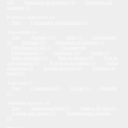
(20)
Réparation de plomberie (2)
Traitement anti
corrosion (3)
Promotion immobilière (2)
Tous
Constructeur d'appartements (2)
Terrassement (4)
Tous
Abattage (15)
Autre (2)
Dessouchage
(2)
Drainage (3)
Démolition de bâtiment (3)
Dépollution de sol (1)
Egouttage (8)
Empierrement (1)
Fondation (10)
Forage (1)
Petite démolition (1)
Pose de citernes (3)
Pose de
cuve à mazout (1)
Pose de fosse septique (3)
Station
d'épuration (3)
Travaux forestiers (2)
Viabiliser un
terrain (2)
Traitement (1)
Tous
Champignon (1)
De l'air (1)
Humidité
(1)
Traitement des eaux (4)
Tous
Adoucisseur d'eau (1)
Analyse de l'eau (2)
Système anti calcaire (5)
Traitement anti corrosion
(3)