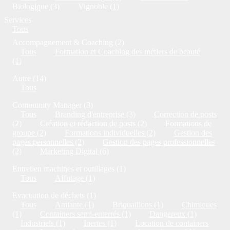
Biologique (3)
Vignoble (1)
Services
Tous
Accompagnement & Coaching (2)
Tous
Formation et Coaching des métiers de beauté
(1)
Autre (14)
Tous
Community Manager (3)
Tous
Branding d'entreprise (3)
Correction de posts
(2)
Création et rédaction de posts (2)
Formations de
groupe (2)
Formations individuelles (2)
Gestion des
pages personnelles (2)
Gestion des pages professionnelles
(2)
Marketing Digital (6)
Entretien machines et outillages (1)
Tous
Affutage (1)
Evacuation de déchets (1)
Tous
Amiante (1)
Briquaillons (1)
Chimiques
(1)
Containers semi-enterrés (1)
Dangereux (1)
Industriels (1)
Inertes (1)
Location de containers