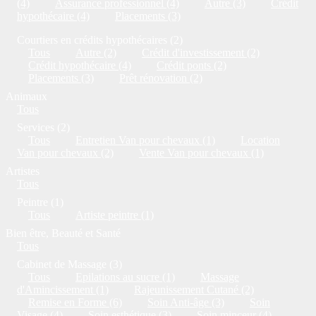
(4)
Assurance professionnel (4)
Autre (3)
Crédit
hypothécaire (4)
Placements (3)
Courtiers en crédits hypothécaires (2)
Tous
Autre (2)
Crédit d'investissement (2)
Crédit hypothécaire (4)
Crédit ponts (2)
Placements (3)
Prêt rénovation (2)
Animaux
Tous
Services (2)
Tous
Entretien Van pour chevaux (1)
Location
Van pour chevaux (2)
Vente Van pour chevaux (1)
Artistes
Tous
Peintre (1)
Tous
Artiste peintre (1)
Bien être, Beauté et Santé
Tous
Cabinet de Massage (3)
Tous
Epilations au sucre (1)
Massage
d'Amincissement (1)
Rajeunissement Cutané (2)
Remise en Forme (6)
Soin Anti-âge (3)
Soin
Visage (4)
Soin esthétique (3)
Soin minceur (4)