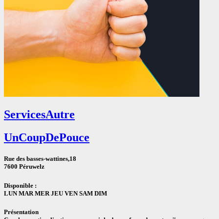
Services
Autre
UnCoupDePouce
Rue des basses-wattines,18
7600 Péruwelz
Disponible :
LUN
MAR
MER
JEU
VEN
SAM
DIM
Présentation