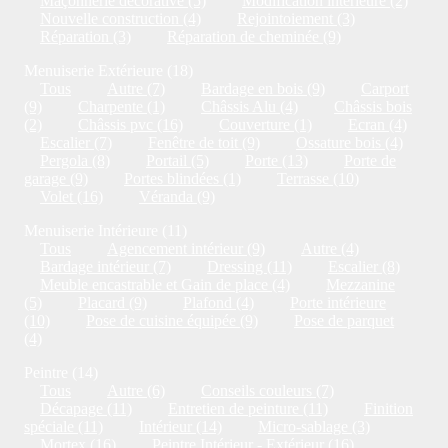
Maçonnerie décorative (5)
Modification intérieure (2)
Nouvelle construction (4)
Rejointoiement (3)
Réparation (3)
Réparation de cheminée (9)
Menuiserie Extérieure (18)
Tous
Autre (7)
Bardage en bois (9)
Carport
(9)
Charpente (1)
Châssis Alu (4)
Châssis bois
(2)
Châssis pvc (16)
Couverture (1)
Ecran (4)
Escalier (7)
Fenêtre de toit (9)
Ossature bois (4)
Pergola (8)
Portail (5)
Porte (13)
Porte de
garage (9)
Portes blindées (1)
Terrasse (10)
Volet (16)
Véranda (9)
Menuiserie Intérieure (11)
Tous
Agencement intérieur (9)
Autre (4)
Bardage intérieur (7)
Dressing (11)
Escalier (8)
Meuble encastrable et Gain de place (4)
Mezzanine
(5)
Placard (9)
Plafond (4)
Porte intérieure
(10)
Pose de cuisine équipée (9)
Pose de parquet
(4)
Peintre (14)
Tous
Autre (6)
Conseils couleurs (7)
Décapage (11)
Entretien de peinture (11)
Finition
spéciale (11)
Intérieur (14)
Micro-sablage (3)
Mortex (16)
Peintre Intérieur - Extérieur (16)