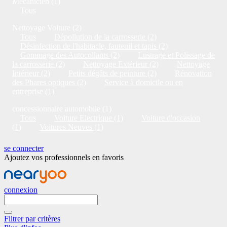
Mécanicien (1)
Tous
Nettoyage Voiture (2)
Tous
Dépollution de la carrosserie (2)
Désinfection de l'habitacle, fauteuil et tapis (2)
Gommage des Autocollants (2)
Lustrage et Polissage de
la carrosserie (2)
Nettoyage Extérieur (2)
Nettoyage
Intérieur (2)
Petits dégâts de peinture (2)
Rénovation
des Phares optiques (2)
Service à domicile ou en
entreprise (1)
concessionnaire automobile (1)
Tous
Voiture Electrique (1)
Voiture d'occasion
(1)
Voitures Neuves (1)
se connecter
Ajoutez vos professionnels en favoris
connexion
Filtrer par critères