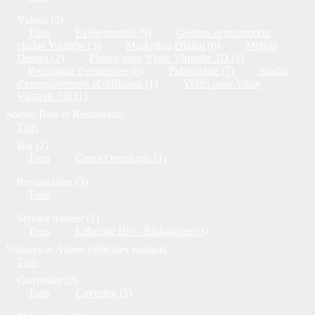
Vidéos (5)
Tous
Evénementiel (9)
Gestion et promotion
chaîne Youtube (3)
Marketing Digital (6)
Motion
Design (2)
Photos pour Visite Virtuelle 3D (1)
Promotion d'entreprise (8)
Publicitaire (7)
Studio
d'enregistrement et diffusion (1)
Vidéo pour Visite
Virtuelle 3D (1)
Sorties Bars et Réstaurants
Tous
Bar (2)
Tous
Cours Oenologie (1)
Restauration (3)
Tous
Service traiteur (1)
Tous
Labellisé Bio - Biologique (3)
Voitures et Autres véhicules roulants
Tous
Carrossier (2)
Tous
Covering (1)