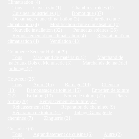
Climatisation (4)
Tous
Cave à vin (1)
Chambres froides (1)
Cuisines industrielles (1)
Domotique (37)
Dépannage d'une climatisation (3)
Entretien d'une
climatisation (4)
Modification d'une climatisation (4)
Nouvelle installation (32)
Panneaux solaires (35)
Remplacement d'une climatisation (4)
Réparation d'une
climatisation (4)
Ventilation (43)
Commerce Secteur Habitat (9)
Tous
Marchand de matériaux (3)
Marchand de
matériaux Bois et Menuiserie (3)
Marchands de matériel
jardinage (2)
Couvreur (25)
Tous
Autre (15)
Bardage (19)
Chéneau
(18)
Démoussage de toiture (15)
Entretien de toiture
(22)
Isolation (19)
Nouvelle toiture (21)
Plate-
forme (20)
Remplacement de toiture (22)
Réhaussement (15)
Réparation de cheminée (9)
Réparation de toiture (21)
Tubage Gainage de
cheminée (7)
Zinguerie (21)
Cuisiniste (6)
Tous
Agrandissement de cuisine (6)
Autre (2)