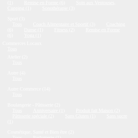
(1)
Remise en Forme (6)
Soin aux Ventouses,
Cupping (1)
Sonothérapie (3)
Sport (3)
Tous
Coach Alimentaire et Sportif (3)
Coaching
(6)
Danse (1)
Fitness (2)
Remise en Forme
(6)
Yoga (1)
Commerces Locaux
Tous
Atelier (2)
Tous
Autre (4)
Tous
Autre Commerce (14)
Tous
Boulangerie - Pâtisserie (2)
Tous
Anniversaire (1)
Produit fait Maison (2)
Pâtisserie spéciale (2)
Sans Gluten (1)
Sans sucre
(1)
Cosmétique, Santé et Bien être (2)
Tous
Parfumerie (1)