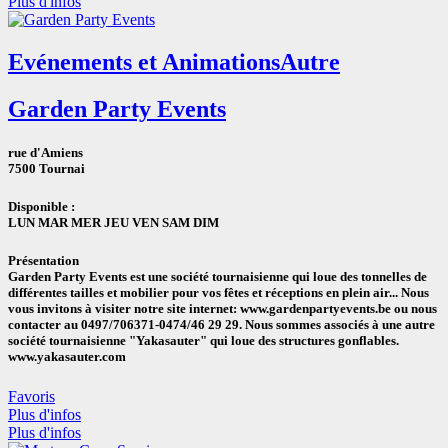
Plus d'infos
Evénements et Animations
Autre
Garden Party Events
rue d'Amiens
7500 Tournai
Disponible :
LUN
MAR
MER
JEU
VEN
SAM
DIM
Présentation
Garden Party Events est une société tournaisienne qui loue des tonnelles de
différentes tailles et mobilier pour vos fêtes et réceptions en plein air... Nous
vous invitons à visiter notre site internet: www.gardenpartyevents.be ou nous
contacter au 0497/706371-0474/46 29 29. Nous sommes associés à une autre
société tournaisienne "Yakasauter" qui loue des structures gonflables.
www.yakasauter.com
Favoris
Plus d'infos
Plus d'infos