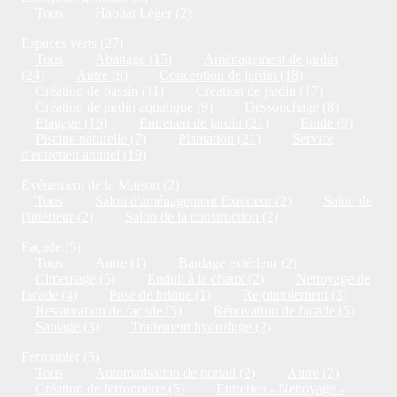
Tous
Habitat Léger (2)
Espaces verts (27)
Tous
Abattage (15)
Aménagement de jardin
(24)
Autre (9)
Conception de jardin (18)
Création de bassin (11)
Création de jardin (17)
Création de jardin aquatique (9)
Dessouchage (8)
Elagage (16)
Entretien de jardin (21)
Etude (9)
Piscine naturelle (7)
Plantation (21)
Service
d'entretien annuel (19)
Evénement de la Maison (2)
Tous
Salon d'aménagement Exterieur (2)
Salon de
l'intérieur (2)
Salon de la construction (2)
Façade (5)
Tous
Autre (1)
Bardage extérieur (2)
Cimentage (5)
Enduit à la chaux (2)
Nettoyage de
façade (4)
Pose de brique (1)
Rejointoiement (3)
Restauration de façade (5)
Rénovation de façade (5)
Sablage (3)
Traitement hydrofuge (2)
Ferronnier (5)
Tous
Automatisation de portail (2)
Autre (2)
Création de ferronnerie (5)
Entretien - Nettoyage -