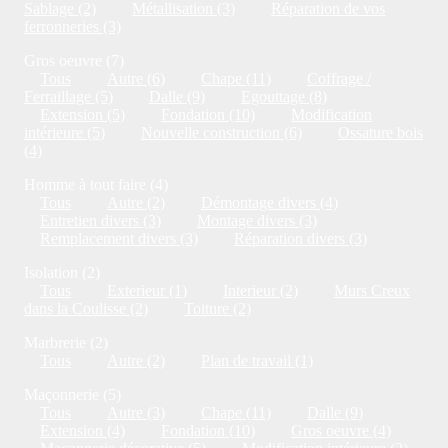
Sablage (2)
Métallisation (3)
Réparation de vos
ferronneries (3)
Gros oeuvre (7)
Tous
Autre (6)
Chape (11)
Coffrage /
Ferraillage (5)
Dalle (9)
Egouttage (8)
Extension (5)
Fondation (10)
Modification
intérieure (5)
Nouvelle construction (6)
Ossature bois
(4)
Homme à tout faire (4)
Tous
Autre (2)
Démontage divers (4)
Entretien divers (3)
Montage divers (3)
Remplacement divers (3)
Réparation divers (3)
Isolation (2)
Tous
Exterieur (1)
Interieur (2)
Murs Creux
dans la Coulisse (2)
Toiture (2)
Marbrerie (2)
Tous
Autre (2)
Plan de travail (1)
Maçonnerie (5)
Tous
Autre (3)
Chape (11)
Dalle (9)
Extension (4)
Fondation (10)
Gros oeuvre (4)