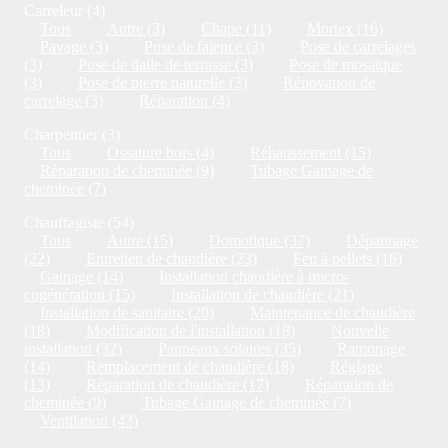
Carreleur (4)
Tous
Autre (3)
Chape (11)
Mortex (16)
Pavage (3)
Pose de faïence (3)
Pose de carrelages
(3)
Pose de dalle de terrasse (3)
Pose de mosaïque
(3)
Pose de pierre naturelle (3)
Rénovation de
carrelage (3)
Réparation (4)
Charpentier (3)
Tous
Ossature bois (4)
Réhaussement (15)
Réparation de cheminée (9)
Tubage Gainage de
cheminée (7)
Chauffagiste (54)
Tous
Autre (15)
Domotique (37)
Dépannage
(22)
Entretien de chaudière (23)
Feu à pellets (16)
Gainage (14)
Installation chaudière à micro-
cogénération (15)
Installation de chaudière (21)
Installation de sanitaire (20)
Maintenance de chaudière
(18)
Modification de l'installation (18)
Nouvelle
installation (32)
Panneaux solaires (35)
Ramonage
(14)
Remplacement de chaudière (18)
Réglage
(13)
Réparation de chaudière (17)
Réparation de
cheminée (9)
Tubage Gainage de cheminée (7)
Ventilation (43)