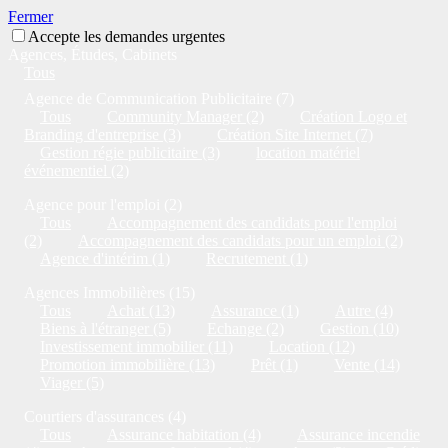
Fermer
Accepte les demandes urgentes
Agences, Études, Cabinets
Tous
Agence de Communication Publicitaire (7)
Tous
Community Manager (2)
Création Logo et
Branding d'entreprise (3)
Création Site Internet (7)
Gestion régie publicitaire (3)
location matériel
événementiel (2)
Agence pour l'emploi (2)
Tous
Accompagnement des candidats pour l'emploi
(2)
Accompagnement des candidats pour un emploi (2)
Agence d'intérim (1)
Recrutement (1)
Agences Immobilières (15)
Tous
Achat (13)
Assurance (1)
Autre (4)
Biens à l'étranger (5)
Echange (2)
Gestion (10)
Investissement immobilier (11)
Location (12)
Promotion immobilière (13)
Prêt (1)
Vente (14)
Viager (5)
Courtiers d'assurances (4)
Tous
Assurance habitation (4)
Assurance incendie