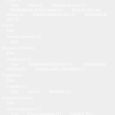
Vitrier (1)
Tous
Autre (2)
Découpe de verre (2)
Installation de double vitrage (1)
Porte en verre sur
mesure (2)
Remplacement de vitre (2)
Réparation de
vitre (2)
Loisirs
Tous
Activité Intérieure (2)
Tous
Marques et Produits
Tous
Distributeur (7)
Tous
Ameublement d'intérieur (4)
Aménagement
extérieur (1)
Solution contre l'inondation (1)
Organismes
Tous
Contrôle (1)
Tous
Gaz (1)
électrique (1)
Producteurs locaux
Tous
Vins et Spiritueux (7)
Tous
Cours Oenologie (1)
Labellisé Bio -