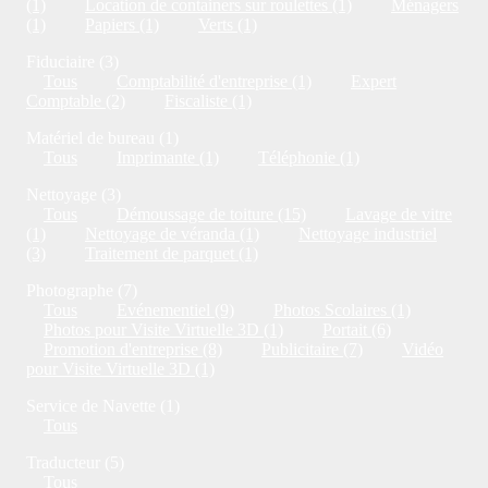
(1)
Location de containers sur roulettes (1)
Ménagers
(1)
Papiers (1)
Verts (1)
Fiduciaire (3)
Tous
Comptabilité d'entreprise (1)
Expert
Comptable (2)
Fiscaliste (1)
Matériel de bureau (1)
Tous
Imprimante (1)
Téléphonie (1)
Nettoyage (3)
Tous
Démoussage de toiture (15)
Lavage de vitre
(1)
Nettoyage de véranda (1)
Nettoyage industriel
(3)
Traitement de parquet (1)
Photographe (7)
Tous
Evénementiel (9)
Photos Scolaires (1)
Photos pour Visite Virtuelle 3D (1)
Portait (6)
Promotion d'entreprise (8)
Publicitaire (7)
Vidéo
pour Visite Virtuelle 3D (1)
Service de Navette (1)
Tous
Traducteur (5)
Tous