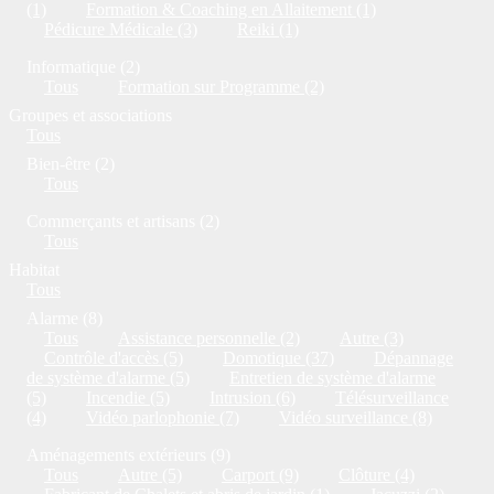
(1)
Formation & Coaching en Allaitement (1)
Pédicure Médicale (3)
Reiki (1)
Informatique (2)
Tous
Formation sur Programme (2)
Groupes et associations
Tous
Bien-être (2)
Tous
Commerçants et artisans (2)
Tous
Habitat
Tous
Alarme (8)
Tous
Assistance personnelle (2)
Autre (3)
Contrôle d'accès (5)
Domotique (37)
Dépannage
de système d'alarme (5)
Entretien de système d'alarme
(5)
Incendie (5)
Intrusion (6)
Télésurveillance
(4)
Vidéo parlophonie (7)
Vidéo surveillance (8)
Aménagements extérieurs (9)
Tous
Autre (5)
Carport (9)
Clôture (4)