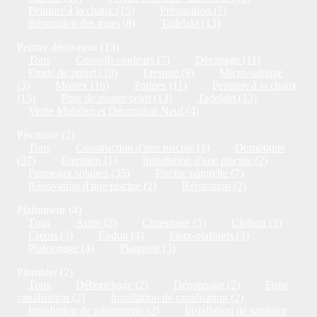
Peinture à la chaux (15)
Préparation (7)
Réparation des murs (8)
Tadelakt (13)
Peintre décorateur (13)
Tous
Conseils couleurs (7)
Décapage (11)
Etude de projet (10)
Fresque (9)
Micro-sablage
(3)
Mortex (16)
Patines (11)
Peinture à la chaux
(15)
Pose de papier peint (13)
Tadelakt (13)
Vente Mobilier et Décoration Neuf (4)
Pisciniste (2)
Tous
Construction d'une piscine (1)
Domotique
(37)
Entretien (1)
Installation d'une piscine (2)
Panneaux solaires (35)
Piscine naturelle (7)
Rénovation d'une piscine (2)
Réparation (2)
Plafonneur (4)
Tous
Autre (2)
Cimentage (5)
Cloison (3)
Crépis (3)
Enduit (4)
Faux-plafonds (3)
Plafonnage (4)
Plaquiste (3)
Plombier (2)
Tous
Débouchage (2)
Dépannage (2)
Fuite
canalisation (2)
Installation de canalisation (2)
Installation de robinetterie (2)
Installation de sanitaire