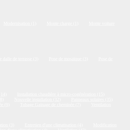
Modernisation (1)
Monte charge (1)
Monte voiture
 dalle de terrasse (3)
Pose de mosaïque (3)
Pose de
(14)
Installation chaudière à micro-cogénération (15)
18)
Nouvelle installation (32)
Panneaux solaires (35)
e (9)
Tubage Gainage de cheminée (7)
Ventilation
tion (3)
Entretien d'une climatisation (4)
Modification