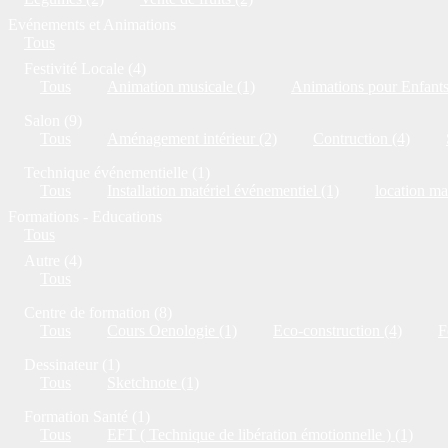
Evénements et Animations
Tous
Festivité Locale (4)
Tous
Animation musicale (1)
Animations pour Enfants
Salon (9)
Tous
Aménagement intérieur (2)
Contruction (4)
Technique événementielle (1)
Tous
Installation matériel événementiel (1)
location ma
Formations - Educations
Tous
Autre (4)
Tous
Centre de formation (8)
Tous
Cours Oenologie (1)
Eco-construction (4)
F
Dessinateur (1)
Tous
Sketchnote (1)
Formation Santé (1)
Tous
EFT ( Technique de libération émotionnelle ) (1)