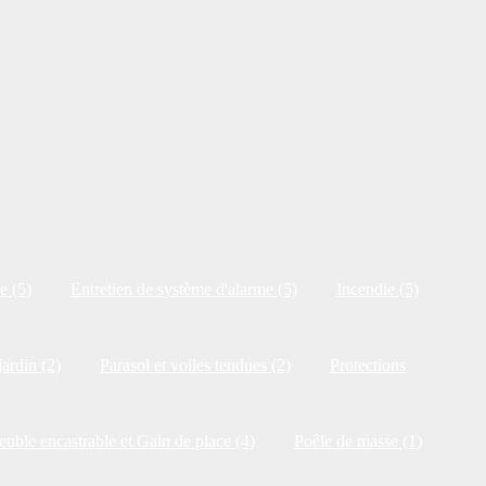
e (5)
Entretien de système d'alarme (5)
Incendie (5)
jardin (2)
Parasol et voiles tendues (2)
Protections
uble encastrable et Gain de place (4)
Poêle de masse (1)