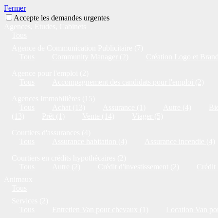
Fermer
Accepte les demandes urgentes
Agences, Études, Cabinets
Tous
Agence de Communication Publicitaire (7)
Tous
Community Manager (2)
Création Logo et Brandi
Agence pour l'emploi (2)
Tous
Accompagnement des candidats pour l'emploi (2)
Agences Immobilières (15)
Tous
Achat (13)
Assurance (1)
Autre (4)
Bie
(13)
Prêt (1)
Vente (14)
Viager (5)
Courtiers d'assurances (4)
Tous
Assurance habitation (4)
Assurance incendie (4)
Courtiers en crédits hypothécaires (2)
Tous
Autre (2)
Crédit d'investissement (2)
Crédit
Animaux
Tous
Services (2)
Tous
Entretien Van pour chevaux (1)
Location Van po