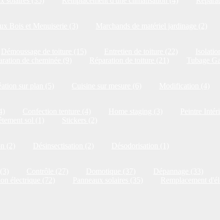
 solaires (35)
Remplacement d'une climatisation (4)
Réparat
x Bois et Menuiserie (3)
Marchands de matériel jardinage (2)
Démoussage de toiture (15)
Entretien de toiture (22)
Isolatio
ration de cheminée (9)
Réparation de toiture (21)
Tubage Ga
ation sur plan (5)
Cuisine sur mesure (6)
Modification (4)
4)
Confection tenture (4)
Home staging (3)
Peintre Intér
tement sol (1)
Stickers (2)
on (2)
Désinsectisation (2)
Désodorisation (1)
(3)
Contrôle (27)
Domotique (37)
Dépannage (33)
ion électrique (72)
Panneaux solaires (35)
Remplacement d'él