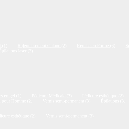
 (1)
Rajeunissement Cutané (2)
Remise en Forme (6)
S
Épilations laser (3)
s en gel (1)
Pédicure Médicale (3)
Pédicure esthétique (2)
n pour Homme (2)
Vernis semi-permanent (3)
Épilations (3)
icure esthétique (2)
Vernis semi-permanent (3)