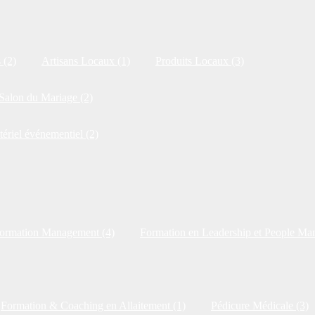
 (2)
Artisans Locaux (1)
Produits Locaux (3)
Salon du Mariage (2)
tériel événementiel (2)
ormation Management (4)
Formation en Leadership et People Ma
Formation & Coaching en Allaitement (1)
Pédicure Médicale (3)