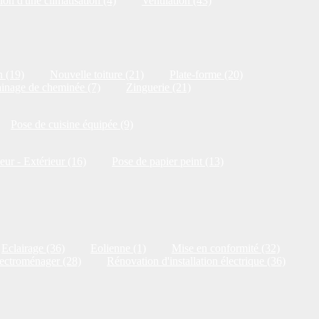
ion d'une climatisation (4)
Ventilation (43)
n (19)
Nouvelle toiture (21)
Plate-forme (20)
inage de cheminée (7)
Zinguerie (21)
Pose de cuisine équipée (9)
ieur - Extérieur (16)
Pose de papier peint (13)
Eclairage (36)
Eolienne (1)
Mise en conformité (32)
ectroménager (28)
Rénovation d'installation électrique (36)