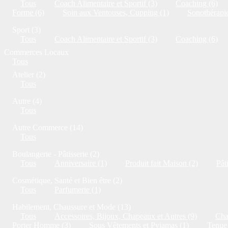
Tous
Coach Alimentaire et Sportif (3)
Coaching (6)
Forme (6)
Soin aux Ventouses, Cupping (1)
Sonothérapie
Sport (3)
Tous
Coach Alimentaire et Sportif (3)
Coaching (6)
Commerces Locaux
Tous
Atelier (2)
Tous
Autre (4)
Tous
Autre Commerce (14)
Tous
Boulangerie - Pâtisserie (2)
Tous
Anniversaire (1)
Produit fait Maison (2)
Pât
Cosmétique, Santé et Bien être (2)
Tous
Parfumerie (1)
Habilement, Chaussure et Mode (13)
Tous
Accessoires, Bijoux, Chapeaux et Autres (9)
Cha
Porter Homme (3)
Sous Vêtements et Pyjamas (1)
Tenue 