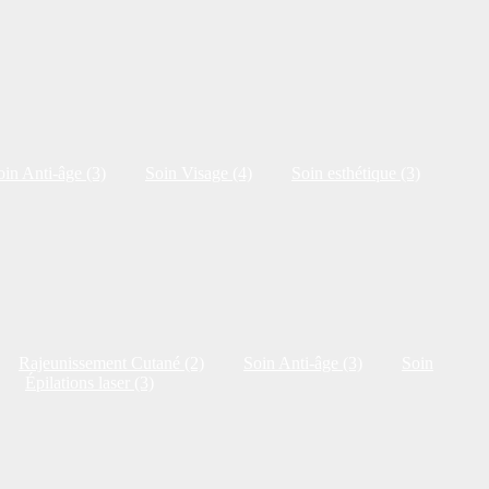
oin Anti-âge (3)
Soin Visage (4)
Soin esthétique (3)
Rajeunissement Cutané (2)
Soin Anti-âge (3)
Soin
Épilations laser (3)