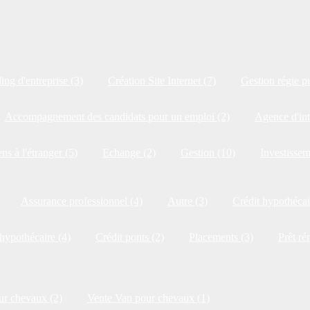
ng d'entreprise (3)
Création Site Internet (7)
Gestion régie pu
Accompagnement des candidats pour un emploi (2)
Agence d'int
ns à l'étranger (5)
Echange (2)
Gestion (10)
Investissem
Assurance professionnel (4)
Autre (3)
Crédit hypothécai
 hypothécaire (4)
Crédit ponts (2)
Placements (3)
Prêt ré
ur chevaux (2)
Vente Van pour chevaux (1)