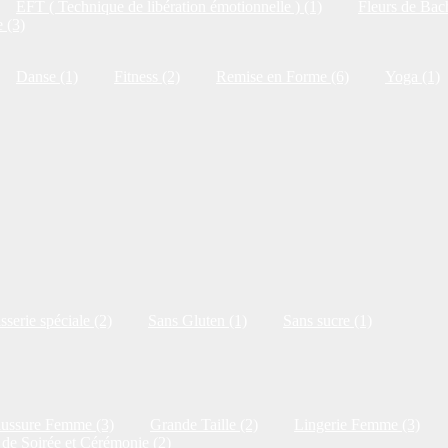
EFT ( Technique de libération émotionnelle ) (1)
Fleurs de Bac
 (3)
Danse (1)
Fitness (2)
Remise en Forme (6)
Yoga (1)
isserie spéciale (2)
Sans Gluten (1)
Sans sucre (1)
ussure Femme (3)
Grande Taille (2)
Lingerie Femme (3)
de Soirée et Cérémonie (2)