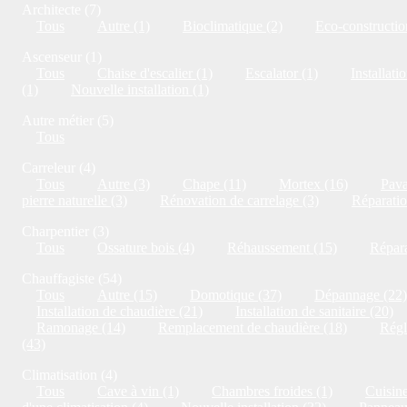
Architecte (7)
Tous
Autre (1)
Bioclimatique (2)
Eco-constructio
Ascenseur (1)
Tous
Chaise d'escalier (1)
Escalator (1)
Installati
(1)
Nouvelle installation (1)
Autre métier (5)
Tous
Carreleur (4)
Tous
Autre (3)
Chape (11)
Mortex (16)
Pava
pierre naturelle (3)
Rénovation de carrelage (3)
Réparatio
Charpentier (3)
Tous
Ossature bois (4)
Réhaussement (15)
Répara
Chauffagiste (54)
Tous
Autre (15)
Domotique (37)
Dépannage (22)
Installation de chaudière (21)
Installation de sanitaire (20)
Ramonage (14)
Remplacement de chaudière (18)
Régl
(43)
Climatisation (4)
Tous
Cave à vin (1)
Chambres froides (1)
Cuisine