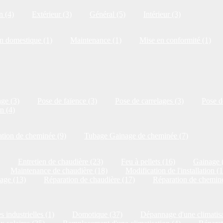
n (4)
Extérieur (3)
Général (5)
Intérieur (3)
on domestique (1)
Maintenance (1)
Mise en conformité (1)
ge (3)
Pose de faïence (3)
Pose de carrelages (3)
Pose de
n (4)
tion de cheminée (9)
Tubage Gainage de cheminée (7)
Entretien de chaudière (23)
Feu à pellets (16)
Gainage 
Maintenance de chaudière (18)
Modification de l'installation (
age (13)
Réparation de chaudière (17)
Réparation de cheminé
s industrielles (1)
Domotique (37)
Dépannage d'une climatisa