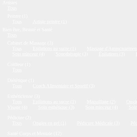
Artistes
Tous
Peintre (1)
Tous
Artiste peintre (1)
Bien être, Beauté et Santé
Tous
Cabinet de Massage (3)
Tous
Epilations au sucre (1)
Massage d'Amincissement
Soin minceur (4)
Sonothérapie (3)
Épilations (3)
Coiffeur (1)
Tous
Diététique (1)
Tous
Coach Alimentaire et Sportif (3)
Esthéticienne (3)
Tous
Epilations au sucre (1)
Maquillage (2)
Ongle
Visage (4)
Soin esthétique (3)
Soin minceur (4)
Soi
Pédicure (2)
Tous
Ongles en gel (1)
Pédicure Médicale (3)
Péd
Santé Corps et Mentale (12)