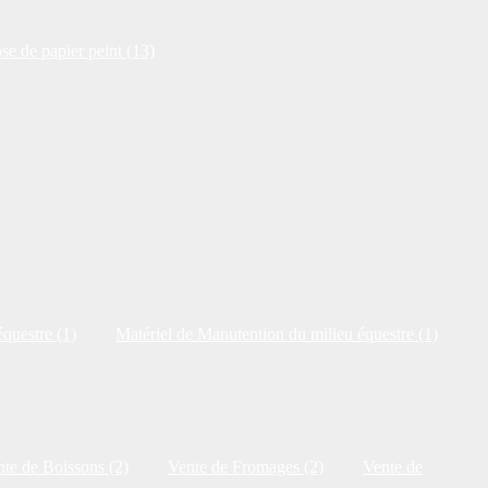
se de papier peint (13)
questre (1)
Matériel de Manutention du milieu équestre (1)
te de Boissons (2)
Vente de Fromages (2)
Vente de