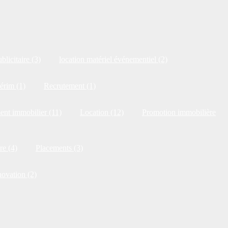
blicitaire (3)
location matériel événementiel (2)
érim (1)
Recrutement (1)
ent immobilier (11)
Location (12)
Promotion immobilière
re (4)
Placements (3)
novation (2)