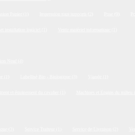
sion Papier (1)
Impression tous supports (2)
Pose (9)
Po
et installation logiciel (1)
Vente matériel informatique (1)
ion Neuf (4)
e (1)
Labellisé Bio - Biologique (3)
Viande (1)
ment et équipement du cavalier (1)
Machines et Engins du milieu é
ique (3)
Service Traiteur (1)
Service de Livraison (2)
Ven