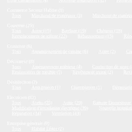
d'une climatisation (4)
Nouvelle installation (32)
Panneaux
Commerce Secteur Habitat (9)
Tous
Marchand de matériaux (3)
Marchand de matériau
Couvreur (25)
Tous
Autre (15)
Bardage (19)
Chéneau (18)
Remplacement de toiture (22)
Réhaussement (15)
Répa
Cuisiniste (6)
Tous
Agrandissement de cuisine (6)
Autre (2)
Cré
Décorateur (8)
Tous
Aménagement intérieur (4)
Confection de store (
Restauration de meuble (5)
Revêtement mural (2)
Revê
Désinfection (2)
Tous
Anti-pigeon (1)
Champignon (1)
Dératisati
Electricien (82)
Tous
Audio (25)
Autre (29)
Batterie Domestique 
Modification d'installation électrique (39)
Nouvelle installat
Réparation (34)
Ventilation (43)
Entreprise générale (9)
Tous
Habitat Léger (2)