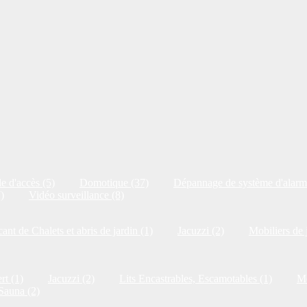
e d'accès (5)
Domotique (37)
Dépannage de système d'alarm
)
Vidéo surveillance (8)
cant de Chalets et abris de jardin (1)
Jacuzzi (2)
Mobiliers de 
rt (1)
Jacuzzi (2)
Lits Encastrables, Escamotables (1)
Me
Sauna (2)