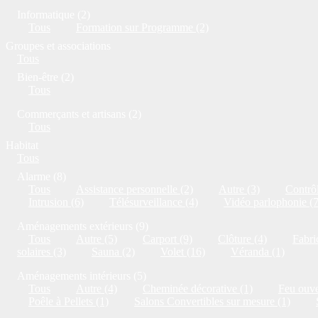
Informatique (2)
Tous
Formation sur Programme (2)
Groupes et associations
Tous
Bien-être (2)
Tous
Commerçants et artisans (2)
Tous
Habitat
Tous
Alarme (8)
Tous
Assistance personnelle (2)
Autre (3)
Contrôl
Intrusion (6)
Télésurveillance (4)
Vidéo parlophonie (7
Aménagements extérieurs (9)
Tous
Autre (5)
Carport (9)
Clôture (4)
Fabri
solaires (3)
Sauna (2)
Volet (16)
Véranda (1)
Aménagements intérieurs (5)
Tous
Autre (4)
Cheminée décorative (1)
Feu ouve
Poêle à Pellets (1)
Salons Convertibles sur mesure (1)