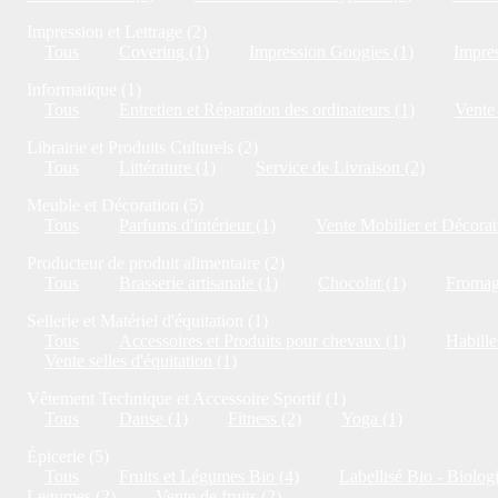
Impression et Lettrage (2)
Tous
Covering (1)
Impression Googies (1)
Impres
Informatique (1)
Tous
Entretien et Réparation des ordinateurs (1)
Vente 
Librairie et Produits Culturels (2)
Tous
Littérature (1)
Service de Livraison (2)
Meuble et Décoration (5)
Tous
Parfums d'intérieur (1)
Vente Mobilier et Décorat
Producteur de produit alimentaire (2)
Tous
Brasserie artisanale (1)
Chocolat (1)
Fromag
Sellerie et Matériel d'équitation (1)
Tous
Accessoires et Produits pour chevaux (1)
Habille
Vente selles d'équitation (1)
Vêtement Technique et Accessoire Sportif (1)
Tous
Danse (1)
Fitness (2)
Yoga (1)
Épicerie (5)
Tous
Fruits et Légumes Bio (4)
Labellisé Bio - Biolog
Legumes (2)
Vente de fruits (2)