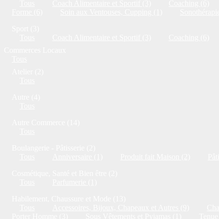
Tous
Coach Alimentaire et Sportif (3)
Coaching (6)
Forme (6)
Soin aux Ventouses, Cupping (1)
Sonothérapie
Sport (3)
Tous
Coach Alimentaire et Sportif (3)
Coaching (6)
Commerces Locaux
Tous
Atelier (2)
Tous
Autre (4)
Tous
Autre Commerce (14)
Tous
Boulangerie - Pâtisserie (2)
Tous
Anniversaire (1)
Produit fait Maison (2)
Pât
Cosmétique, Santé et Bien être (2)
Tous
Parfumerie (1)
Habilement, Chaussure et Mode (13)
Tous
Accessoires, Bijoux, Chapeaux et Autres (9)
Cha
Porter Homme (3)
Sous Vêtements et Pyjamas (1)
Tenue 