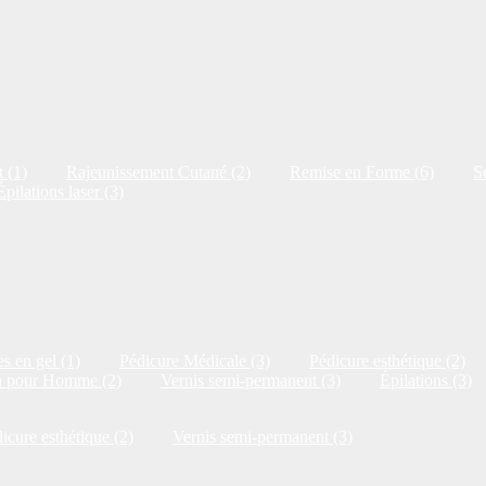
 (1)
Rajeunissement Cutané (2)
Remise en Forme (6)
S
Épilations laser (3)
s en gel (1)
Pédicure Médicale (3)
Pédicure esthétique (2)
n pour Homme (2)
Vernis semi-permanent (3)
Épilations (3)
icure esthétique (2)
Vernis semi-permanent (3)