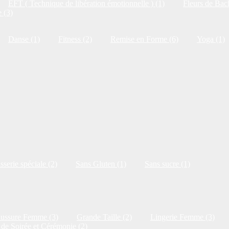
EFT ( Technique de libération émotionnelle ) (1)
Fleurs de Bac
 (3)
Danse (1)
Fitness (2)
Remise en Forme (6)
Yoga (1)
isserie spéciale (2)
Sans Gluten (1)
Sans sucre (1)
ussure Femme (3)
Grande Taille (2)
Lingerie Femme (3)
de Soirée et Cérémonie (2)