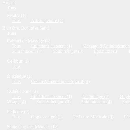
Artistes
Tous
Peintre (1)
Tous
Artiste peintre (1)
Bien être, Beauté et Santé
Tous
Cabinet de Massage (3)
Tous
Epilations au sucre (1)
Massage d'Amincissement
Soin minceur (4)
Sonothérapie (3)
Épilations (3)
Coiffeur (1)
Tous
Diététique (1)
Tous
Coach Alimentaire et Sportif (3)
Esthéticienne (3)
Tous
Epilations au sucre (1)
Maquillage (2)
Ongle
Visage (4)
Soin esthétique (3)
Soin minceur (4)
Soi
Pédicure (2)
Tous
Ongles en gel (1)
Pédicure Médicale (3)
Péd
Santé Corps et Mentale (12)