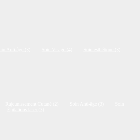
oin Anti-âge (3)
Soin Visage (4)
Soin esthétique (3)
Rajeunissement Cutané (2)
Soin Anti-âge (3)
Soin
Épilations laser (3)