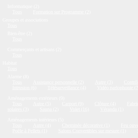
Informatique (2)
Tous
Formation sur Programme (2)
Groupes et associations
Tous
Bien-être (2)
Tous
Commerçants et artisans (2)
Tous
Habitat
Tous
Alarme (8)
Tous
Assistance personnelle (2)
Autre (3)
Contrôl
Intrusion (6)
Télésurveillance (4)
Vidéo parlophonie (7
Aménagements extérieurs (9)
Tous
Autre (5)
Carport (9)
Clôture (4)
Fabri
solaires (3)
Sauna (2)
Volet (16)
Véranda (1)
Aménagements intérieurs (5)
Tous
Autre (4)
Cheminée décorative (1)
Feu ouve
Poêle à Pellets (1)
Salons Convertibles sur mesure (1)