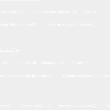
sion Papier (1)
Impression tous supports (2)
Pose (9)
Po
et installation logiciel (1)
Vente matériel informatique (1)
ion Neuf (4)
e (1)
Labellisé Bio - Biologique (3)
Viande (1)
ment et équipement du cavalier (1)
Machines et Engins du milieu é
ique (3)
Service Traiteur (1)
Service de Livraison (2)
Ven