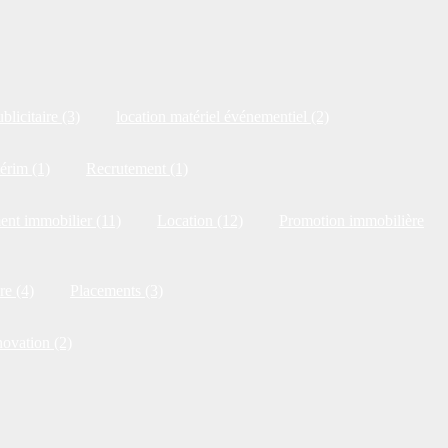
blicitaire (3)
location matériel événementiel (2)
érim (1)
Recrutement (1)
ent immobilier (11)
Location (12)
Promotion immobilière
re (4)
Placements (3)
novation (2)