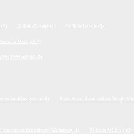
 (2)
Artisans Locaux (1)
Produits Locaux (3)
Salon du Mariage (2)
tériel événementiel (2)
ormation Management (4)
Formation en Leadership et People Ma
Formation & Coaching en Allaitement (1)
Pédicure Médicale (3)