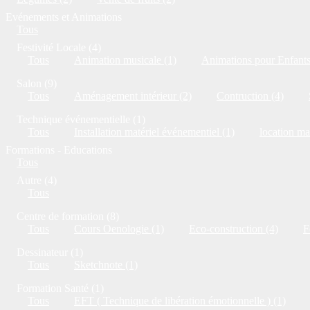
Evénements et Animations
Tous
Festivité Locale (4)
Tous
Animation musicale (1)
Animations pour Enfants
Salon (9)
Tous
Aménagement intérieur (2)
Contruction (4)
Technique événementielle (1)
Tous
Installation matériel événementiel (1)
location ma
Formations - Educations
Tous
Autre (4)
Tous
Centre de formation (8)
Tous
Cours Oenologie (1)
Eco-construction (4)
F
Dessinateur (1)
Tous
Sketchnote (1)
Formation Santé (1)
Tous
EFT ( Technique de libération émotionnelle ) (1)