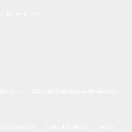
se de papier peint (13)
questre (1)
Matériel de Manutention du milieu équestre (1)
te de Boissons (2)
Vente de Fromages (2)
Vente de