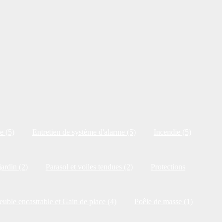
e (5)
Entretien de système d'alarme (5)
Incendie (5)
jardin (2)
Parasol et voiles tendues (2)
Protections
uble encastrable et Gain de place (4)
Poêle de masse (1)