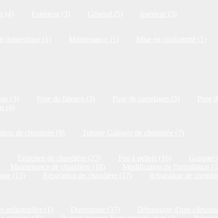
n (4)
Extérieur (3)
Général (5)
Intérieur (3)
on domestique (1)
Maintenance (1)
Mise en conformité (1)
ge (3)
Pose de faïence (3)
Pose de carrelages (3)
Pose de
n (4)
tion de cheminée (9)
Tubage Gainage de cheminée (7)
Entretien de chaudière (23)
Feu à pellets (16)
Gainage 
Maintenance de chaudière (18)
Modification de l'installation (
age (13)
Réparation de chaudière (17)
Réparation de cheminé
s industrielles (1)
Domotique (37)
Dépannage d'une climatisa