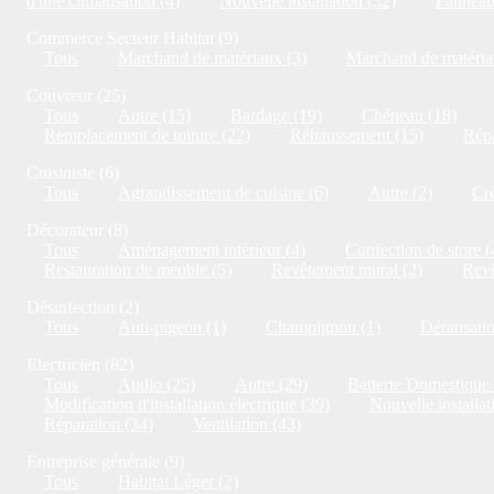
d'une climatisation (4)
Nouvelle installation (32)
Panneaux
Commerce Secteur Habitat (9)
Tous
Marchand de matériaux (3)
Marchand de matériau
Couvreur (25)
Tous
Autre (15)
Bardage (19)
Chéneau (18)
Remplacement de toiture (22)
Réhaussement (15)
Répa
Cuisiniste (6)
Tous
Agrandissement de cuisine (6)
Autre (2)
Cré
Décorateur (8)
Tous
Aménagement intérieur (4)
Confection de store (
Restauration de meuble (5)
Revêtement mural (2)
Revê
Désinfection (2)
Tous
Anti-pigeon (1)
Champignon (1)
Dératisati
Electricien (82)
Tous
Audio (25)
Autre (29)
Batterie Domestique 
Modification d'installation électrique (39)
Nouvelle installat
Réparation (34)
Ventilation (43)
Entreprise générale (9)
Tous
Habitat Léger (2)