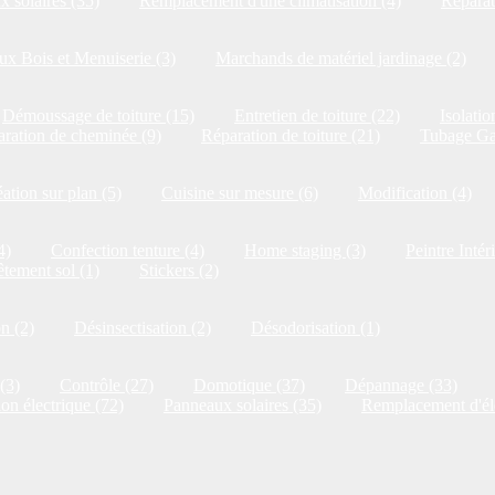
 solaires (35)
Remplacement d'une climatisation (4)
Réparat
x Bois et Menuiserie (3)
Marchands de matériel jardinage (2)
Démoussage de toiture (15)
Entretien de toiture (22)
Isolatio
ration de cheminée (9)
Réparation de toiture (21)
Tubage Ga
ation sur plan (5)
Cuisine sur mesure (6)
Modification (4)
4)
Confection tenture (4)
Home staging (3)
Peintre Intér
tement sol (1)
Stickers (2)
on (2)
Désinsectisation (2)
Désodorisation (1)
(3)
Contrôle (27)
Domotique (37)
Dépannage (33)
ion électrique (72)
Panneaux solaires (35)
Remplacement d'él