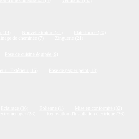
ion d'une climatisation (4)
Ventilation (43)
n (19)
Nouvelle toiture (21)
Plate-forme (20)
inage de cheminée (7)
Zinguerie (21)
Pose de cuisine équipée (9)
ieur - Extérieur (16)
Pose de papier peint (13)
Eclairage (36)
Eolienne (1)
Mise en conformité (32)
ectroménager (28)
Rénovation d'installation électrique (36)