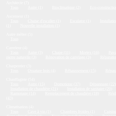
Architecte (7)
Tous
Autre (1)
Bioclimatique (2)
Eco-constructio
Ascenseur (1)
Tous
Chaise d'escalier (1)
Escalator (1)
Installati
(1)
Nouvelle installation (1)
Autre métier (5)
Tous
Carreleur (4)
Tous
Autre (3)
Chape (11)
Mortex (16)
Pava
pierre naturelle (3)
Rénovation de carrelage (3)
Réparatio
Charpentier (3)
Tous
Ossature bois (4)
Réhaussement (15)
Répara
Chauffagiste (54)
Tous
Autre (15)
Domotique (37)
Dépannage (22)
Installation de chaudière (21)
Installation de sanitaire (20)
Ramonage (14)
Remplacement de chaudière (18)
Régl
(43)
Climatisation (4)
Tous
Cave à vin (1)
Chambres froides (1)
Cuisine