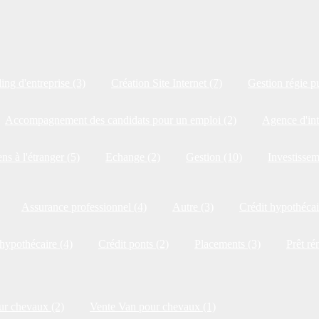
ng d'entreprise (3)
Création Site Internet (7)
Gestion régie pu
Accompagnement des candidats pour un emploi (2)
Agence d'int
ns à l'étranger (5)
Echange (2)
Gestion (10)
Investissem
Assurance professionnel (4)
Autre (3)
Crédit hypothécai
 hypothécaire (4)
Crédit ponts (2)
Placements (3)
Prêt ré
ur chevaux (2)
Vente Van pour chevaux (1)