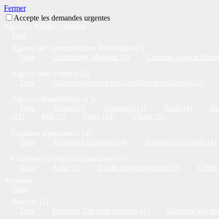
Fermer
Accepte les demandes urgentes
Agences, Études, Cabinets
Tous
Agence de Communication Publicitaire (7)
Tous
Community Manager (2)
Création Logo et Brandi
Agence pour l'emploi (2)
Tous
Accompagnement des candidats pour l'emploi (2)
Agences Immobilières (15)
Tous
Achat (13)
Assurance (1)
Autre (4)
Bie
(13)
Prêt (1)
Vente (14)
Viager (5)
Courtiers d'assurances (4)
Tous
Assurance habitation (4)
Assurance incendie (4)
Courtiers en crédits hypothécaires (2)
Tous
Autre (2)
Crédit d'investissement (2)
Crédit
Animaux
Tous
Services (2)
Tous
Entretien Van pour chevaux (1)
Location Van po