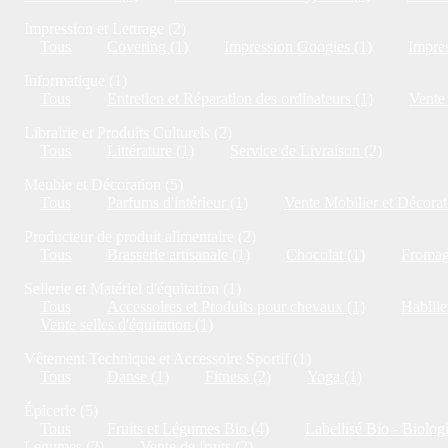
Impression et Lettrage (2)
Tous
Covering (1)
Impression Googies (1)
Impres
Informatique (1)
Tous
Entretien et Réparation des ordinateurs (1)
Vente 
Librairie et Produits Culturels (2)
Tous
Littérature (1)
Service de Livraison (2)
Meuble et Décoration (5)
Tous
Parfums d'intérieur (1)
Vente Mobilier et Décorat
Producteur de produit alimentaire (2)
Tous
Brasserie artisanale (1)
Chocolat (1)
Fromag
Sellerie et Matériel d'équitation (1)
Tous
Accessoires et Produits pour chevaux (1)
Habille
Vente selles d'équitation (1)
Vêtement Technique et Accessoire Sportif (1)
Tous
Danse (1)
Fitness (2)
Yoga (1)
Épicerie (5)
Tous
Fruits et Légumes Bio (4)
Labellisé Bio - Biolog
Legumes (2)
Vente de fruits (2)