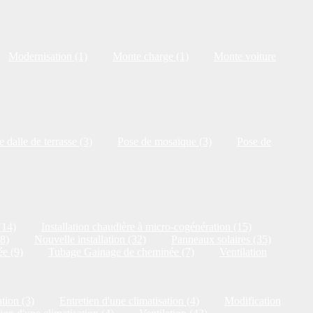
Modernisation (1)
Monte charge (1)
Monte voiture
 dalle de terrasse (3)
Pose de mosaïque (3)
Pose de
(14)
Installation chaudière à micro-cogénération (15)
18)
Nouvelle installation (32)
Panneaux solaires (35)
e (9)
Tubage Gainage de cheminée (7)
Ventilation
tion (3)
Entretien d'une climatisation (4)
Modification