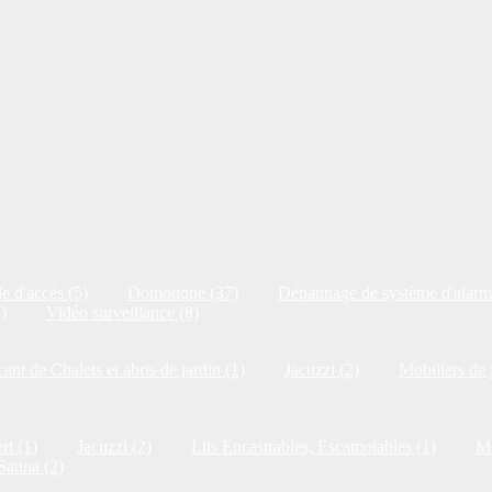
e d'accès (5)
Domotique (37)
Dépannage de système d'alarm
)
Vidéo surveillance (8)
cant de Chalets et abris de jardin (1)
Jacuzzi (2)
Mobiliers de 
rt (1)
Jacuzzi (2)
Lits Encastrables, Escamotables (1)
Me
Sauna (2)