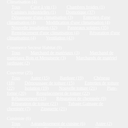
Climatisation (4)
Tous
Cave à vin (1)
Chambres froides (1)
Cuisines industrielles (1)
Domotique (37)
Dépannage d'une climatisation (3)
Entretien d'une
climatisation (4)
Modification d'une climatisation (4)
Nouvelle installation (32)
Panneaux solaires (35)
Remplacement d'une climatisation (4)
Réparation d'une
climatisation (4)
Ventilation (43)
Commerce Secteur Habitat (9)
Tous
Marchand de matériaux (3)
Marchand de
matériaux Bois et Menuiserie (3)
Marchands de matériel
jardinage (2)
Couvreur (25)
Tous
Autre (15)
Bardage (19)
Chéneau
(18)
Démoussage de toiture (15)
Entretien de toiture
(22)
Isolation (19)
Nouvelle toiture (21)
Plate-
forme (20)
Remplacement de toiture (22)
Réhaussement (15)
Réparation de cheminée (9)
Réparation de toiture (21)
Tubage Gainage de
cheminée (7)
Zinguerie (21)
Cuisiniste (6)
Tous
Agrandissement de cuisine (6)
Autre (2)