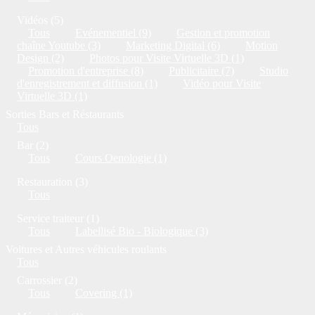
Vidéos (5)
Tous
Evénementiel (9)
Gestion et promotion
chaîne Youtube (3)
Marketing Digital (6)
Motion
Design (2)
Photos pour Visite Virtuelle 3D (1)
Promotion d'entreprise (8)
Publicitaire (7)
Studio
d'enregistrement et diffusion (1)
Vidéo pour Visite
Virtuelle 3D (1)
Sorties Bars et Réstaurants
Tous
Bar (2)
Tous
Cours Oenologie (1)
Restauration (3)
Tous
Service traiteur (1)
Tous
Labellisé Bio - Biologique (3)
Voitures et Autres véhicules roulants
Tous
Carrossier (2)
Tous
Covering (1)