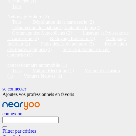
Mécanicien (1)
Tous
Nettoyage Voiture (2)
Tous
Dépollution de la carrosserie (2)
Désinfection de l'habitacle, fauteuil et tapis (2)
Gommage des Autocollants (2)
Lustrage et Polissage de
la carrosserie (2)
Nettoyage Extérieur (2)
Nettoyage
Intérieur (2)
Petits dégâts de peinture (2)
Rénovation
des Phares optiques (2)
Service à domicile ou en
entreprise (1)
concessionnaire automobile (1)
Tous
Voiture Electrique (1)
Voiture d'occasion
(1)
Voitures Neuves (1)
se connecter
Ajoutez vos professionnels en favoris
connexion
Filtrer par critères