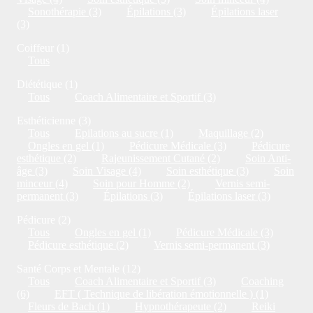
Sonothérapie (3)
Épilations (3)
Épilations laser
(3)
Coiffeur (1)
Tous
Diététique (1)
Tous
Coach Alimentaire et Sportif (3)
Esthéticienne (3)
Tous
Epilations au sucre (1)
Maquillage (2)
Ongles en gel (1)
Pédicure Médicale (3)
Pédicure
esthétique (2)
Rajeunissement Cutané (2)
Soin Anti-
âge (3)
Soin Visage (4)
Soin esthétique (3)
Soin
minceur (4)
Soin pour Homme (2)
Vernis semi-
permanent (3)
Épilations (3)
Épilations laser (3)
Pédicure (2)
Tous
Ongles en gel (1)
Pédicure Médicale (3)
Pédicure esthétique (2)
Vernis semi-permanent (3)
Santé Corps et Mentale (12)
Tous
Coach Alimentaire et Sportif (3)
Coaching
(6)
EFT ( Technique de libération émotionnelle ) (1)
Fleurs de Bach (1)
Hypnothérapeute (2)
Reiki