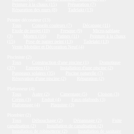
Peinture à la chaux (15)
Préparation (7)
Réparation des murs (8)
Tadelakt (13)
Peintre décorateur (13)
Tous
Conseils couleurs (7)
Décapage (11)
Etude de projet (10)
Fresque (9)
Micro-sablage
(3)
Mortex (16)
Patines (11)
Peinture à la chaux
(15)
Pose de papier peint (13)
Tadelakt (13)
Vente Mobilier et Décoration Neuf (4)
Pisciniste (2)
Tous
Construction d'une piscine (1)
Domotique
(37)
Entretien (1)
Installation d'une piscine (2)
Panneaux solaires (35)
Piscine naturelle (7)
Rénovation d'une piscine (2)
Réparation (2)
Plafonneur (4)
Tous
Autre (2)
Cimentage (5)
Cloison (3)
Crépis (3)
Enduit (4)
Faux-plafonds (3)
Plafonnage (4)
Plaquiste (3)
Plombier (2)
Tous
Débouchage (2)
Dépannage (2)
Fuite
canalisation (2)
Installation de canalisation (2)
Installation de robinetterie (2)
Installation de sanitaire