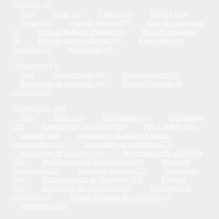
Carreleur (4)
Tous
Autre (3)
Chape (11)
Mortex (16)
Pavage (3)
Pose de faïence (3)
Pose de carrelages
(3)
Pose de dalle de terrasse (3)
Pose de mosaïque
(3)
Pose de pierre naturelle (3)
Rénovation de
carrelage (3)
Réparation (4)
Charpentier (3)
Tous
Ossature bois (4)
Réhaussement (15)
Réparation de cheminée (9)
Tubage Gainage de
cheminée (7)
Chauffagiste (54)
Tous
Autre (15)
Domotique (37)
Dépannage
(22)
Entretien de chaudière (23)
Feu à pellets (16)
Gainage (14)
Installation chaudière à micro-
cogénération (15)
Installation de chaudière (21)
Installation de sanitaire (20)
Maintenance de chaudière
(18)
Modification de l'installation (18)
Nouvelle
installation (32)
Panneaux solaires (35)
Ramonage
(14)
Remplacement de chaudière (18)
Réglage
(13)
Réparation de chaudière (17)
Réparation de
cheminée (9)
Tubage Gainage de cheminée (7)
Ventilation (43)