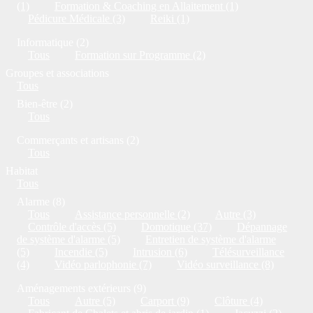
(1)
Formation & Coaching en Allaitement (1)
Pédicure Médicale (3)
Reiki (1)
Informatique (2)
Tous
Formation sur Programme (2)
Groupes et associations
Tous
Bien-être (2)
Tous
Commerçants et artisans (2)
Tous
Habitat
Tous
Alarme (8)
Tous
Assistance personnelle (2)
Autre (3)
Contrôle d'accès (5)
Domotique (37)
Dépannage
de système d'alarme (5)
Entretien de système d'alarme
(5)
Incendie (5)
Intrusion (6)
Télésurveillance
(4)
Vidéo parlophonie (7)
Vidéo surveillance (8)
Aménagements extérieurs (9)
Tous
Autre (5)
Carport (9)
Clôture (4)