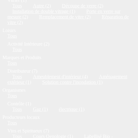
Vitrier (1)
Tous
Autre (2)
Découpe de verre (2)
Installation de double vitrage (1)
Porte en verre sur
mesure (2)
Remplacement de vitre (2)
Réparation de
vitre (2)
Loisirs
Tous
Activité Intérieure (2)
Tous
Marques et Produits
Tous
Distributeur (7)
Tous
Ameublement d'intérieur (4)
Aménagement
extérieur (1)
Solution contre l'inondation (1)
Organismes
Tous
Contrôle (1)
Tous
Gaz (1)
électrique (1)
Producteurs locaux
Tous
Vins et Spiritueux (7)
Tous
Cours Oenologie (1)
Labellisé Bio -