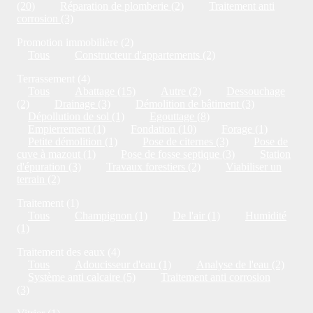
(20)
Réparation de plomberie (2)
Traitement anti
corrosion (3)
Promotion immobilière (2)
Tous
Constructeur d'appartements (2)
Terrassement (4)
Tous
Abattage (15)
Autre (2)
Dessouchage
(2)
Drainage (3)
Démolition de bâtiment (3)
Dépollution de sol (1)
Egouttage (8)
Empierrement (1)
Fondation (10)
Forage (1)
Petite démolition (1)
Pose de citernes (3)
Pose de
cuve à mazout (1)
Pose de fosse septique (3)
Station
d'épuration (3)
Travaux forestiers (2)
Viabiliser un
terrain (2)
Traitement (1)
Tous
Champignon (1)
De l'air (1)
Humidité
(1)
Traitement des eaux (4)
Tous
Adoucisseur d'eau (1)
Analyse de l'eau (2)
Système anti calcaire (5)
Traitement anti corrosion
(3)