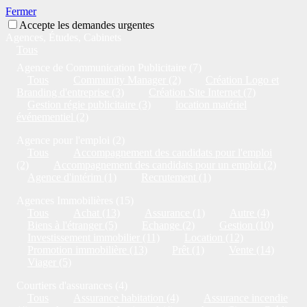
Fermer
Accepte les demandes urgentes
Agences, Études, Cabinets
Tous
Agence de Communication Publicitaire (7)
Tous
Community Manager (2)
Création Logo et
Branding d'entreprise (3)
Création Site Internet (7)
Gestion régie publicitaire (3)
location matériel
événementiel (2)
Agence pour l'emploi (2)
Tous
Accompagnement des candidats pour l'emploi
(2)
Accompagnement des candidats pour un emploi (2)
Agence d'intérim (1)
Recrutement (1)
Agences Immobilières (15)
Tous
Achat (13)
Assurance (1)
Autre (4)
Biens à l'étranger (5)
Echange (2)
Gestion (10)
Investissement immobilier (11)
Location (12)
Promotion immobilière (13)
Prêt (1)
Vente (14)
Viager (5)
Courtiers d'assurances (4)
Tous
Assurance habitation (4)
Assurance incendie