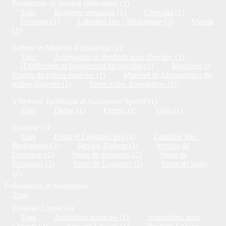
Producteur de produit alimentaire (2)
Tous
Brasserie artisanale (1)
Chocolat (1)
Fromage (1)
Labellisé Bio - Biologique (3)
Viande
(1)
Sellerie et Matériel d'équitation (1)
Tous
Accessoires et Produits pour chevaux (1)
Habillement et équipement du cavalier (1)
Machines et
Engins du milieu équestre (1)
Matériel de Manutention du
milieu équestre (1)
Vente selles d'équitation (1)
Vêtement Technique et Accessoire Sportif (1)
Tous
Danse (1)
Fitness (2)
Yoga (1)
Épicerie (5)
Tous
Fruits et Légumes Bio (4)
Labellisé Bio -
Biologique (3)
Service Traiteur (1)
Service de
Livraison (2)
Vente de Boissons (2)
Vente de
Fromages (2)
Vente de Legumes (2)
Vente de fruits
(2)
Evénements et Animations
Tous
Festivité Locale (4)
Tous
Animation musicale (1)
Animations pour