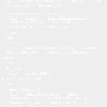
(4)
Assurance professionnel (4)
Autre (3)
Crédit
hypothécaire (4)
Placements (3)
Courtiers en crédits hypothécaires (2)
Tous
Autre (2)
Crédit d'investissement (2)
Crédit hypothécaire (4)
Crédit ponts (2)
Placements (3)
Prêt rénovation (2)
Animaux
Tous
Services (2)
Tous
Entretien Van pour chevaux (1)
Location
Van pour chevaux (2)
Vente Van pour chevaux (1)
Artistes
Tous
Peintre (1)
Tous
Artiste peintre (1)
Bien être, Beauté et Santé
Tous
Cabinet de Massage (3)
Tous
Epilations au sucre (1)
Massage
d'Amincissement (1)
Rajeunissement Cutané (2)
Remise en Forme (6)
Soin Anti-âge (3)
Soin
Visage (4)
Soin esthétique (3)
Soin minceur (4)