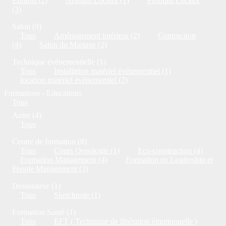
Enfants (2)
Artisans Locaux (1)
Produits Locaux
(3)
Salon (9)
Tous
Aménagement intérieur (2)
Contruction
(4)
Salon du Mariage (2)
Technique événementielle (1)
Tous
Installation matériel événementiel (1)
location matériel événementiel (2)
Formations - Educations
Tous
Autre (4)
Tous
Centre de formation (8)
Tous
Cours Oenologie (1)
Eco-construction (4)
Formation Management (4)
Formation en Leadership et
People Management (3)
Dessinateur (1)
Tous
Sketchnote (1)
Formation Santé (1)
Tous
EFT ( Technique de libération émotionnelle )