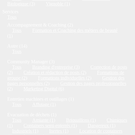
Biologique (3)
Vignoble (1)
Services
Tous
Accompagnement & Coaching (2)
Tous
Formation et Coaching des métiers de beauté
(1)
Autre (14)
Tous
Community Manager (3)
Tous
Branding d'entreprise (3)
Correction de posts
(2)
Création et rédaction de posts (2)
Formations de
groupe (2)
Formations individuelles (2)
Gestion des
pages personnelles (2)
Gestion des pages professionnelles
(2)
Marketing Digital (6)
Entretien machines et outillages (1)
Tous
Affutage (1)
Evacuation de déchets (1)
Tous
Amiante (1)
Briquaillons (1)
Chimiques
(1)
Containers semi-enterrés (1)
Dangereux (1)
Industriels (1)
Inertes (1)
Location de containers