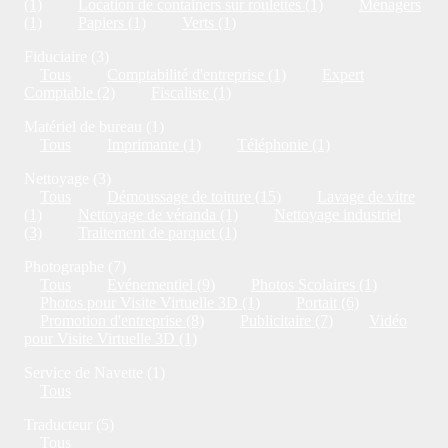
(1)
Location de containers sur roulettes (1)
Ménagers
(1)
Papiers (1)
Verts (1)
Fiduciaire (3)
Tous
Comptabilité d'entreprise (1)
Expert
Comptable (2)
Fiscaliste (1)
Matériel de bureau (1)
Tous
Imprimante (1)
Téléphonie (1)
Nettoyage (3)
Tous
Démoussage de toiture (15)
Lavage de vitre
(1)
Nettoyage de véranda (1)
Nettoyage industriel
(3)
Traitement de parquet (1)
Photographe (7)
Tous
Evénementiel (9)
Photos Scolaires (1)
Photos pour Visite Virtuelle 3D (1)
Portait (6)
Promotion d'entreprise (8)
Publicitaire (7)
Vidéo
pour Visite Virtuelle 3D (1)
Service de Navette (1)
Tous
Traducteur (5)
Tous