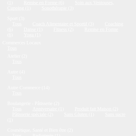
(1)
Remise en Forme (6)
Soin aux Ventouses,
Cupping (1)
Sonothérapie (3)
Sport (3)
Tous
Coach Alimentaire et Sportif (3)
Coaching
(6)
Danse (1)
Fitness (2)
Remise en Forme
(6)
Yoga (1)
Commerces Locaux
Tous
Atelier (2)
Tous
Autre (4)
Tous
Autre Commerce (14)
Tous
Boulangerie - Pâtisserie (2)
Tous
Anniversaire (1)
Produit fait Maison (2)
Pâtisserie spéciale (2)
Sans Gluten (1)
Sans sucre
(1)
Cosmétique, Santé et Bien être (2)
Tous
Parfumerie (1)