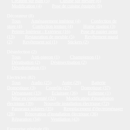
Création sur plan (5)
Cuisine sur mesure (6)
Modification (4)
Pose de cuisine équipée (9)
Décorateur (8)
Tous
Aménagement intérieur (4)
Confection de
store (4)
Confection tenture (4)
Home staging (3)
Peintre Intérieur - Extérieur (16)
Pose de papier peint
(13)
Restauration de meuble (5)
Revêtement mural
(2)
Revêtement sol (1)
Stickers (2)
Désinfection (2)
Tous
Anti-pigeon (1)
Champignon (1)
Dératisation (2)
Désinsectisation (2)
Désodorisation (1)
Electricien (82)
Tous
Audio (25)
Autre (29)
Batterie
Domestique (3)
Contrôle (27)
Domotique (37)
Dépannage (33)
Eclairage (36)
Eolienne (1)
Mise en conformité (32)
Modification d'installation
électrique (39)
Nouvelle installation électrique (72)
Panneaux solaires (35)
Remplacement d'électroménager
(28)
Rénovation d'installation électrique (36)
Réparation (34)
Ventilation (43)
Entreprise générale (9)