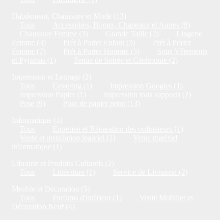
Habilement, Chaussure et Mode (13)
Tous
Accessoires, Bijoux, Chapeaux et Autres (9)
Chaussure Femme (3)
Grande Taille (2)
Lingerie
Femme (3)
Prét à Porter Enfant (3)
Prét à Porter
Femme (7)
Prét à Porter Homme (3)
Sous Vêtements
et Pyjamas (1)
Tenue de Soirée et Cérémonie (2)
Impression et Lettrage (2)
Tous
Covering (1)
Impression Googies (1)
Impression Papier (1)
Impression tous supports (2)
Pose (9)
Pose de papier peint (13)
Informatique (1)
Tous
Entretien et Réparation des ordinateurs (1)
Vente et installation logiciel (1)
Vente matériel
informatique (1)
Librairie et Produits Culturels (2)
Tous
Littérature (1)
Service de Livraison (2)
Meuble et Décoration (5)
Tous
Parfums d'intérieur (1)
Vente Mobilier et
Décoration Neuf (4)