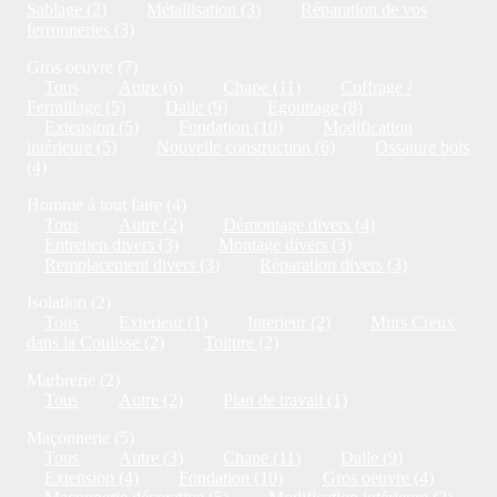
Sablage (2)
Métallisation (3)
Réparation de vos
ferronneries (3)
Gros oeuvre (7)
Tous
Autre (6)
Chape (11)
Coffrage /
Ferraillage (5)
Dalle (9)
Egouttage (8)
Extension (5)
Fondation (10)
Modification
intérieure (5)
Nouvelle construction (6)
Ossature bois
(4)
Homme à tout faire (4)
Tous
Autre (2)
Démontage divers (4)
Entretien divers (3)
Montage divers (3)
Remplacement divers (3)
Réparation divers (3)
Isolation (2)
Tous
Exterieur (1)
Interieur (2)
Murs Creux
dans la Coulisse (2)
Toiture (2)
Marbrerie (2)
Tous
Autre (2)
Plan de travail (1)
Maçonnerie (5)
Tous
Autre (3)
Chape (11)
Dalle (9)
Extension (4)
Fondation (10)
Gros oeuvre (4)