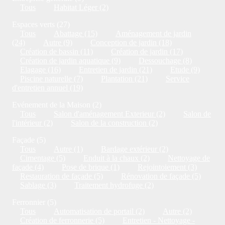
Tous
Habitat Léger (2)
Espaces verts (27)
Tous
Abattage (15)
Aménagement de jardin
(24)
Autre (9)
Conception de jardin (18)
Création de bassin (11)
Création de jardin (17)
Création de jardin aquatique (9)
Dessouchage (8)
Elagage (16)
Entretien de jardin (21)
Etude (9)
Piscine naturelle (7)
Plantation (21)
Service
d'entretien annuel (19)
Evénement de la Maison (2)
Tous
Salon d'aménagement Exterieur (2)
Salon de
l'intérieur (2)
Salon de la construction (2)
Façade (5)
Tous
Autre (1)
Bardage extérieur (2)
Cimentage (5)
Enduit à la chaux (2)
Nettoyage de
façade (4)
Pose de brique (1)
Rejointoiement (3)
Restauration de façade (5)
Rénovation de façade (5)
Sablage (3)
Traitement hydrofuge (2)
Ferronnier (5)
Tous
Automatisation de portail (2)
Autre (2)
Création de ferronnerie (5)
Entretien - Nettoyage -