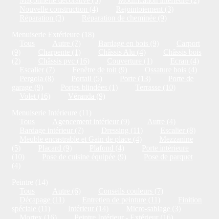
Maçonnerie décorative (5)
Modification intérieure (2)
Nouvelle construction (4)
Rejointoiement (3)
Réparation (3)
Réparation de cheminée (9)
Menuiserie Extérieure (18)
Tous
Autre (7)
Bardage en bois (9)
Carport
(9)
Charpente (1)
Châssis Alu (4)
Châssis bois
(2)
Châssis pvc (16)
Couverture (1)
Ecran (4)
Escalier (7)
Fenêtre de toit (9)
Ossature bois (4)
Pergola (8)
Portail (5)
Porte (13)
Porte de
garage (9)
Portes blindées (1)
Terrasse (10)
Volet (16)
Véranda (9)
Menuiserie Intérieure (11)
Tous
Agencement intérieur (9)
Autre (4)
Bardage intérieur (7)
Dressing (11)
Escalier (8)
Meuble encastrable et Gain de place (4)
Mezzanine
(5)
Placard (9)
Plafond (4)
Porte intérieure
(10)
Pose de cuisine équipée (9)
Pose de parquet
(4)
Peintre (14)
Tous
Autre (6)
Conseils couleurs (7)
Décapage (11)
Entretien de peinture (11)
Finition
spéciale (11)
Intérieur (14)
Micro-sablage (3)
Mortex (16)
Peintre Intérieur - Extérieur (16)