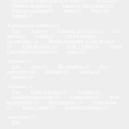
Fabricant de Chalets et abris de jardin (1)
Jacuzzi (2)
Mobiliers de jardin (2)
Parasol et voiles tendues (2)
Protections solaires (3)
Sauna (2)
Volet (16)
Véranda (1)
Aménagements intérieurs (5)
Tous
Autre (4)
Cheminée décorative (1)
Feu
ouvert (1)
Jacuzzi (2)
Lits Encastrables,
Escamotables (1)
Meuble encastrable et Gain de place
(4)
Poêle de masse (1)
Poêle à Pellets (1)
Salons
Convertibles sur mesure (1)
Sauna (2)
Architecte (7)
Tous
Autre (1)
Bioclimatique (2)
Eco-
construction (4)
Extérieur (3)
Général (5)
Intérieur (3)
Ascenseur (1)
Tous
Chaise d'escalier (1)
Escalator (1)
Installation domestique (1)
Maintenance (1)
Mise
en conformité (1)
Modernisation (1)
Monte charge
(1)
Monte voiture (1)
Nouvelle installation (1)
Autre métier (5)
Tous