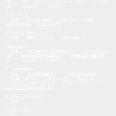
(1)
Location de containers sur roulettes (1)
Ménagers
(1)
Papiers (1)
Verts (1)
Fiduciaire (3)
Tous
Comptabilité d'entreprise (1)
Expert
Comptable (2)
Fiscaliste (1)
Matériel de bureau (1)
Tous
Imprimante (1)
Téléphonie (1)
Nettoyage (3)
Tous
Démoussage de toiture (15)
Lavage de vitre
(1)
Nettoyage de véranda (1)
Nettoyage industriel
(3)
Traitement de parquet (1)
Photographe (7)
Tous
Evénementiel (9)
Photos Scolaires (1)
Photos pour Visite Virtuelle 3D (1)
Portait (6)
Promotion d'entreprise (8)
Publicitaire (7)
Vidéo
pour Visite Virtuelle 3D (1)
Service de Navette (1)
Tous
Traducteur (5)
Tous