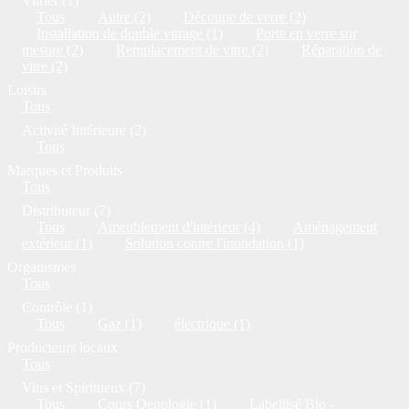
Vitrier (1)
Tous
Autre (2)
Découpe de verre (2)
Installation de double vitrage (1)
Porte en verre sur
mesure (2)
Remplacement de vitre (2)
Réparation de
vitre (2)
Loisirs
Tous
Activité Intérieure (2)
Tous
Marques et Produits
Tous
Distributeur (7)
Tous
Ameublement d'intérieur (4)
Aménagement
extérieur (1)
Solution contre l'inondation (1)
Organismes
Tous
Contrôle (1)
Tous
Gaz (1)
électrique (1)
Producteurs locaux
Tous
Vins et Spiritueux (7)
Tous
Cours Oenologie (1)
Labellisé Bio -