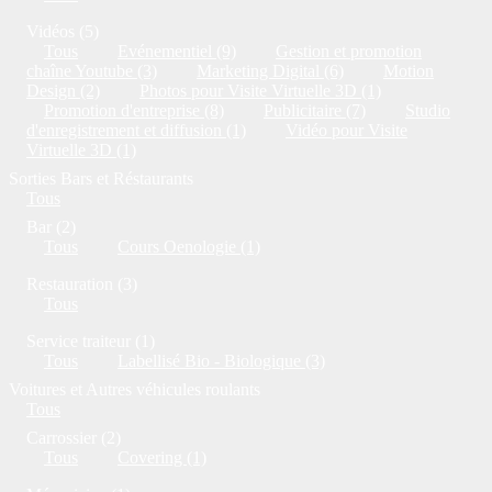
Vidéos (5)
Tous
Evénementiel (9)
Gestion et promotion
chaîne Youtube (3)
Marketing Digital (6)
Motion
Design (2)
Photos pour Visite Virtuelle 3D (1)
Promotion d'entreprise (8)
Publicitaire (7)
Studio
d'enregistrement et diffusion (1)
Vidéo pour Visite
Virtuelle 3D (1)
Sorties Bars et Réstaurants
Tous
Bar (2)
Tous
Cours Oenologie (1)
Restauration (3)
Tous
Service traiteur (1)
Tous
Labellisé Bio - Biologique (3)
Voitures et Autres véhicules roulants
Tous
Carrossier (2)
Tous
Covering (1)