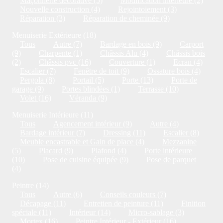
Maçonnerie décorative (5)
Modification intérieure (2)
Nouvelle construction (4)
Rejointoiement (3)
Réparation (3)
Réparation de cheminée (9)
Menuiserie Extérieure (18)
Tous
Autre (7)
Bardage en bois (9)
Carport
(9)
Charpente (1)
Châssis Alu (4)
Châssis bois
(2)
Châssis pvc (16)
Couverture (1)
Ecran (4)
Escalier (7)
Fenêtre de toit (9)
Ossature bois (4)
Pergola (8)
Portail (5)
Porte (13)
Porte de
garage (9)
Portes blindées (1)
Terrasse (10)
Volet (16)
Véranda (9)
Menuiserie Intérieure (11)
Tous
Agencement intérieur (9)
Autre (4)
Bardage intérieur (7)
Dressing (11)
Escalier (8)
Meuble encastrable et Gain de place (4)
Mezzanine
(5)
Placard (9)
Plafond (4)
Porte intérieure
(10)
Pose de cuisine équipée (9)
Pose de parquet
(4)
Peintre (14)
Tous
Autre (6)
Conseils couleurs (7)
Décapage (11)
Entretien de peinture (11)
Finition
spéciale (11)
Intérieur (14)
Micro-sablage (3)
Mortex (16)
Peintre Intérieur - Extérieur (16)