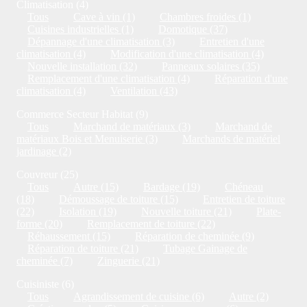
Climatisation (4)
Tous
Cave à vin (1)
Chambres froides (1)
Cuisines industrielles (1)
Domotique (37)
Dépannage d'une climatisation (3)
Entretien d'une
climatisation (4)
Modification d'une climatisation (4)
Nouvelle installation (32)
Panneaux solaires (35)
Remplacement d'une climatisation (4)
Réparation d'une
climatisation (4)
Ventilation (43)
Commerce Secteur Habitat (9)
Tous
Marchand de matériaux (3)
Marchand de
matériaux Bois et Menuiserie (3)
Marchands de matériel
jardinage (2)
Couvreur (25)
Tous
Autre (15)
Bardage (19)
Chéneau
(18)
Démoussage de toiture (15)
Entretien de toiture
(22)
Isolation (19)
Nouvelle toiture (21)
Plate-
forme (20)
Remplacement de toiture (22)
Réhaussement (15)
Réparation de cheminée (9)
Réparation de toiture (21)
Tubage Gainage de
cheminée (7)
Zinguerie (21)
Cuisiniste (6)
Tous
Agrandissement de cuisine (6)
Autre (2)