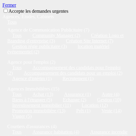
Fermer
Accepte les demandes urgentes
Agences, Études, Cabinets
Tous
Agence de Communication Publicitaire (7)
Tous
Community Manager (2)
Création Logo et
Branding d'entreprise (3)
Création Site Internet (7)
Gestion régie publicitaire (3)
location matériel
événementiel (2)
Agence pour l'emploi (2)
Tous
Accompagnement des candidats pour l'emploi
(2)
Accompagnement des candidats pour un emploi (2)
Agence d'intérim (1)
Recrutement (1)
Agences Immobilières (15)
Tous
Achat (13)
Assurance (1)
Autre (4)
Biens à l'étranger (5)
Echange (2)
Gestion (10)
Investissement immobilier (11)
Location (12)
Promotion immobilière (13)
Prêt (1)
Vente (14)
Viager (5)
Courtiers d'assurances (4)
Tous
Assurance habitation (4)
Assurance incendie