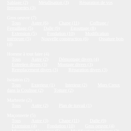
Sablage (2)
Métallisation (3)
Réparation de vos
ferronneries (3)
Gros oeuvre (7)
Tous
Autre (6)
Chape (11)
Coffrage /
Ferraillage (5)
Dalle (9)
Egouttage (8)
Extension (5)
Fondation (10)
Modification
intérieure (5)
Nouvelle construction (6)
Ossature bois
(4)
Homme à tout faire (4)
Tous
Autre (2)
Démontage divers (4)
Entretien divers (3)
Montage divers (3)
Remplacement divers (3)
Réparation divers (3)
Isolation (2)
Tous
Exterieur (1)
Interieur (2)
Murs Creux
dans la Coulisse (2)
Toiture (2)
Marbrerie (2)
Tous
Autre (2)
Plan de travail (1)
Maçonnerie (5)
Tous
Autre (3)
Chape (11)
Dalle (9)
Extension (4)
Fondation (10)
Gros oeuvre (4)