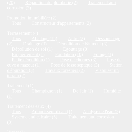
(20)
Réparation de plomberie (2)
Traitement anti
corrosion (3)
Promotion immobilière (2)
Tous
Constructeur d'appartements (2)
Terrassement (4)
Tous
Abattage (15)
Autre (2)
Dessouchage
(2)
Drainage (3)
Démolition de bâtiment (3)
Dépollution de sol (1)
Egouttage (8)
Empierrement (1)
Fondation (10)
Forage (1)
Petite démolition (1)
Pose de citernes (3)
Pose de
cuve à mazout (1)
Pose de fosse septique (3)
Station
d'épuration (3)
Travaux forestiers (2)
Viabiliser un
terrain (2)
Traitement (1)
Tous
Champignon (1)
De l'air (1)
Humidité
(1)
Traitement des eaux (4)
Tous
Adoucisseur d'eau (1)
Analyse de l'eau (2)
Système anti calcaire (5)
Traitement anti corrosion
(3)