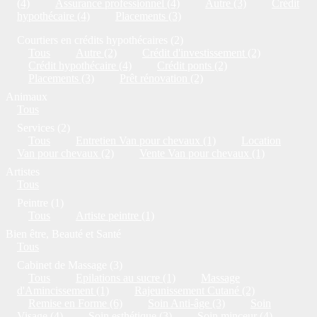
(4)
Assurance professionnel (4)
Autre (3)
Crédit
hypothécaire (4)
Placements (3)
Courtiers en crédits hypothécaires (2)
Tous
Autre (2)
Crédit d'investissement (2)
Crédit hypothécaire (4)
Crédit ponts (2)
Placements (3)
Prêt rénovation (2)
Animaux
Tous
Services (2)
Tous
Entretien Van pour chevaux (1)
Location
Van pour chevaux (2)
Vente Van pour chevaux (1)
Artistes
Tous
Peintre (1)
Tous
Artiste peintre (1)
Bien être, Beauté et Santé
Tous
Cabinet de Massage (3)
Tous
Epilations au sucre (1)
Massage
d'Amincissement (1)
Rajeunissement Cutané (2)
Remise en Forme (6)
Soin Anti-âge (3)
Soin
Visage (4)
Soin esthétique (3)
Soin minceur (4)