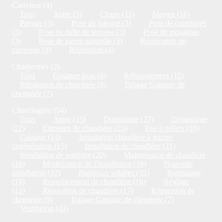
Carreleur (4)
Tous
Autre (3)
Chape (11)
Mortex (16)
Pavage (3)
Pose de faïence (3)
Pose de carrelages
(3)
Pose de dalle de terrasse (3)
Pose de mosaïque
(3)
Pose de pierre naturelle (3)
Rénovation de
carrelage (3)
Réparation (4)
Charpentier (3)
Tous
Ossature bois (4)
Réhaussement (15)
Réparation de cheminée (9)
Tubage Gainage de
cheminée (7)
Chauffagiste (54)
Tous
Autre (15)
Domotique (37)
Dépannage
(22)
Entretien de chaudière (23)
Feu à pellets (16)
Gainage (14)
Installation chaudière à micro-
cogénération (15)
Installation de chaudière (21)
Installation de sanitaire (20)
Maintenance de chaudière
(18)
Modification de l'installation (18)
Nouvelle
installation (32)
Panneaux solaires (35)
Ramonage
(14)
Remplacement de chaudière (18)
Réglage
(13)
Réparation de chaudière (17)
Réparation de
cheminée (9)
Tubage Gainage de cheminée (7)
Ventilation (43)