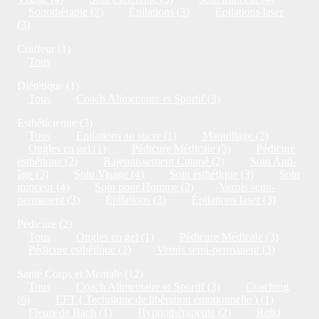
Sonothérapie (3)
Épilations (3)
Épilations laser
(3)
Coiffeur (1)
Tous
Diététique (1)
Tous
Coach Alimentaire et Sportif (3)
Esthéticienne (3)
Tous
Epilations au sucre (1)
Maquillage (2)
Ongles en gel (1)
Pédicure Médicale (3)
Pédicure
esthétique (2)
Rajeunissement Cutané (2)
Soin Anti-
âge (3)
Soin Visage (4)
Soin esthétique (3)
Soin
minceur (4)
Soin pour Homme (2)
Vernis semi-
permanent (3)
Épilations (3)
Épilations laser (3)
Pédicure (2)
Tous
Ongles en gel (1)
Pédicure Médicale (3)
Pédicure esthétique (2)
Vernis semi-permanent (3)
Santé Corps et Mentale (12)
Tous
Coach Alimentaire et Sportif (3)
Coaching
(6)
EFT ( Technique de libération émotionnelle ) (1)
Fleurs de Bach (1)
Hypnothérapeute (2)
Reiki