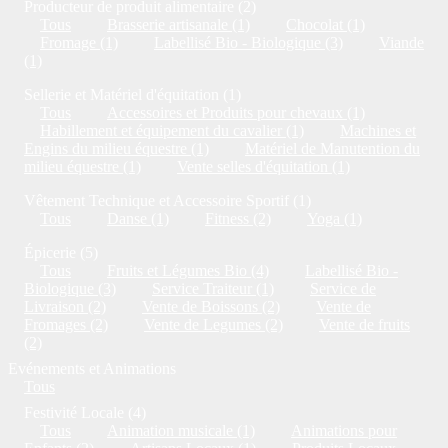
Producteur de produit alimentaire (2)
Tous
Brasserie artisanale (1)
Chocolat (1)
Fromage (1)
Labellisé Bio - Biologique (3)
Viande
(1)
Sellerie et Matériel d'équitation (1)
Tous
Accessoires et Produits pour chevaux (1)
Habillement et équipement du cavalier (1)
Machines et
Engins du milieu équestre (1)
Matériel de Manutention du
milieu équestre (1)
Vente selles d'équitation (1)
Vêtement Technique et Accessoire Sportif (1)
Tous
Danse (1)
Fitness (2)
Yoga (1)
Épicerie (5)
Tous
Fruits et Légumes Bio (4)
Labellisé Bio -
Biologique (3)
Service Traiteur (1)
Service de
Livraison (2)
Vente de Boissons (2)
Vente de
Fromages (2)
Vente de Legumes (2)
Vente de fruits
(2)
Evénements et Animations
Tous
Festivité Locale (4)
Tous
Animation musicale (1)
Animations pour