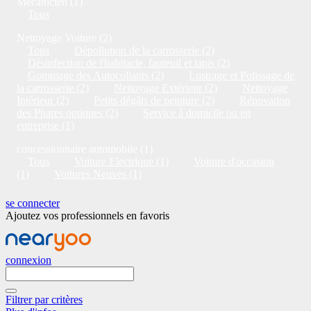
Mécanicien (1)
Tous
Nettoyage Voiture (2)
Tous
Dépollution de la carrosserie (2)
Désinfection de l'habitacle, fauteuil et tapis (2)
Gommage des Autocollants (2)
Lustrage et Polissage de
la carrosserie (2)
Nettoyage Extérieur (2)
Nettoyage
Intérieur (2)
Petits dégâts de peinture (2)
Rénovation
des Phares optiques (2)
Service à domicile ou en
entreprise (1)
concessionnaire automobile (1)
Tous
Voiture Electrique (1)
Voiture d'occasion
(1)
Voitures Neuves (1)
se connecter
Ajoutez vos professionnels en favoris
connexion
Filtrer par critères