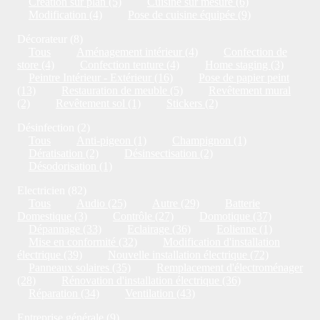
Création sur plan (5)
Cuisine sur mesure (6)
Modification (4)
Pose de cuisine équipée (9)
Décorateur (8)
Tous
Aménagement intérieur (4)
Confection de
store (4)
Confection tenture (4)
Home staging (3)
Peintre Intérieur - Extérieur (16)
Pose de papier peint
(13)
Restauration de meuble (5)
Revêtement mural
(2)
Revêtement sol (1)
Stickers (2)
Désinfection (2)
Tous
Anti-pigeon (1)
Champignon (1)
Dératisation (2)
Désinsectisation (2)
Désodorisation (1)
Electricien (82)
Tous
Audio (25)
Autre (29)
Batterie
Domestique (3)
Contrôle (27)
Domotique (37)
Dépannage (33)
Eclairage (36)
Eolienne (1)
Mise en conformité (32)
Modification d'installation
électrique (39)
Nouvelle installation électrique (72)
Panneaux solaires (35)
Remplacement d'électroménager
(28)
Rénovation d'installation électrique (36)
Réparation (34)
Ventilation (43)
Entreprise générale (9)