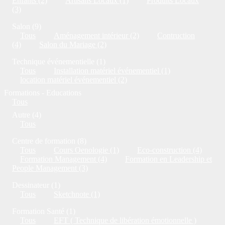
Enfants (2)
Artisans Locaux (1)
Produits Locaux
(3)
Salon (9)
Tous
Aménagement intérieur (2)
Contruction
(4)
Salon du Mariage (2)
Technique événementielle (1)
Tous
Installation matériel événementiel (1)
location matériel événementiel (2)
Formations - Educations
Tous
Autre (4)
Tous
Centre de formation (8)
Tous
Cours Oenologie (1)
Eco-construction (4)
Formation Management (4)
Formation en Leadership et
People Management (3)
Dessinateur (1)
Tous
Sketchnote (1)
Formation Santé (1)
Tous
EFT ( Technique de libération émotionnelle )