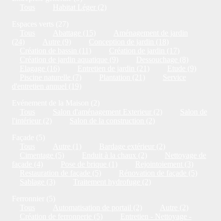
Tous
Habitat Léger (2)
Espaces verts (27)
Tous
Abattage (15)
Aménagement de jardin
(24)
Autre (9)
Conception de jardin (18)
Création de bassin (11)
Création de jardin (17)
Création de jardin aquatique (9)
Dessouchage (8)
Elagage (16)
Entretien de jardin (21)
Etude (9)
Piscine naturelle (7)
Plantation (21)
Service
d'entretien annuel (19)
Evénement de la Maison (2)
Tous
Salon d'aménagement Exterieur (2)
Salon de
l'intérieur (2)
Salon de la construction (2)
Façade (5)
Tous
Autre (1)
Bardage extérieur (2)
Cimentage (5)
Enduit à la chaux (2)
Nettoyage de
façade (4)
Pose de brique (1)
Rejointoiement (3)
Restauration de façade (5)
Rénovation de façade (5)
Sablage (3)
Traitement hydrofuge (2)
Ferronnier (5)
Tous
Automatisation de portail (2)
Autre (2)
Création de ferronnerie (5)
Entretien - Nettoyage -