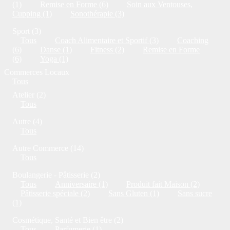
(1)
Remise en Forme (6)
Soin aux Ventouses,
Cupping (1)
Sonothérapie (3)
Sport (3)
Tous
Coach Alimentaire et Sportif (3)
Coaching
(6)
Danse (1)
Fitness (2)
Remise en Forme
(6)
Yoga (1)
Commerces Locaux
Tous
Atelier (2)
Tous
Autre (4)
Tous
Autre Commerce (14)
Tous
Boulangerie - Pâtisserie (2)
Tous
Anniversaire (1)
Produit fait Maison (2)
Pâtisserie spéciale (2)
Sans Gluten (1)
Sans sucre
(1)
Cosmétique, Santé et Bien être (2)
Tous
Parfumerie (1)