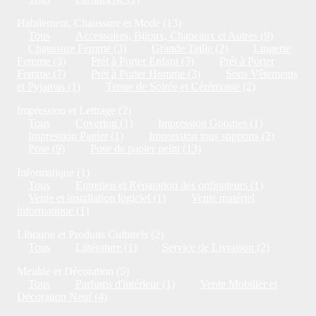
Habilement, Chaussure et Mode (13)
Tous
Accessoires, Bijoux, Chapeaux et Autres (9)
Chaussure Femme (3)
Grande Taille (2)
Lingerie
Femme (3)
Prét à Porter Enfant (3)
Prét à Porter
Femme (7)
Prét à Porter Homme (3)
Sous Vêtements
et Pyjamas (1)
Tenue de Soirée et Cérémonie (2)
Impression et Lettrage (2)
Tous
Covering (1)
Impression Googies (1)
Impression Papier (1)
Impression tous supports (2)
Pose (9)
Pose de papier peint (13)
Informatique (1)
Tous
Entretien et Réparation des ordinateurs (1)
Vente et installation logiciel (1)
Vente matériel
informatique (1)
Librairie et Produits Culturels (2)
Tous
Littérature (1)
Service de Livraison (2)
Meuble et Décoration (5)
Tous
Parfums d'intérieur (1)
Vente Mobilier et
Décoration Neuf (4)