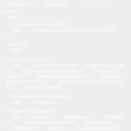
Biologique (3)
Vignoble (1)
Services
Tous
Accompagnement & Coaching (2)
Tous
Formation et Coaching des métiers de beauté
(1)
Autre (14)
Tous
Community Manager (3)
Tous
Branding d'entreprise (3)
Correction de posts
(2)
Création et rédaction de posts (2)
Formations de
groupe (2)
Formations individuelles (2)
Gestion des
pages personnelles (2)
Gestion des pages professionnelles
(2)
Marketing Digital (6)
Entretien machines et outillages (1)
Tous
Affutage (1)
Evacuation de déchets (1)
Tous
Amiante (1)
Briquaillons (1)
Chimiques
(1)
Containers semi-enterrés (1)
Dangereux (1)
Industriels (1)
Inertes (1)
Location de containers