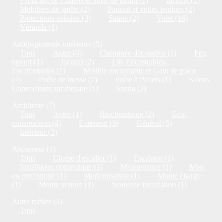
Fabricant de Chalets et abris de jardin (1)
Jacuzzi (2)
Mobiliers de jardin (2)
Parasol et voiles tendues (2)
Protections solaires (3)
Sauna (2)
Volet (16)
Véranda (1)
Aménagements intérieurs (5)
Tous
Autre (4)
Cheminée décorative (1)
Feu
ouvert (1)
Jacuzzi (2)
Lits Encastrables,
Escamotables (1)
Meuble encastrable et Gain de place
(4)
Poêle de masse (1)
Poêle à Pellets (1)
Salons
Convertibles sur mesure (1)
Sauna (2)
Architecte (7)
Tous
Autre (1)
Bioclimatique (2)
Eco-
construction (4)
Extérieur (3)
Général (5)
Intérieur (3)
Ascenseur (1)
Tous
Chaise d'escalier (1)
Escalator (1)
Installation domestique (1)
Maintenance (1)
Mise
en conformité (1)
Modernisation (1)
Monte charge
(1)
Monte voiture (1)
Nouvelle installation (1)
Autre métier (5)
Tous