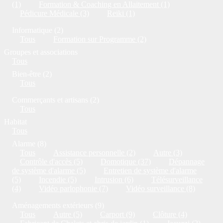
(1)
Formation & Coaching en Allaitement (1)
Pédicure Médicale (3)
Reiki (1)
Informatique (2)
Tous
Formation sur Programme (2)
Groupes et associations
Tous
Bien-être (2)
Tous
Commerçants et artisans (2)
Tous
Habitat
Tous
Alarme (8)
Tous
Assistance personnelle (2)
Autre (3)
Contrôle d'accès (5)
Domotique (37)
Dépannage
de système d'alarme (5)
Entretien de système d'alarme
(5)
Incendie (5)
Intrusion (6)
Télésurveillance
(4)
Vidéo parlophonie (7)
Vidéo surveillance (8)
Aménagements extérieurs (9)
Tous
Autre (5)
Carport (9)
Clôture (4)