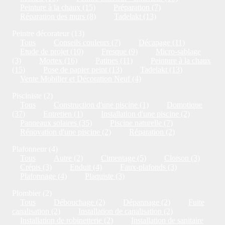
Peinture à la chaux (15)
Préparation (7)
Réparation des murs (8)
Tadelakt (13)
Peintre décorateur (13)
Tous
Conseils couleurs (7)
Décapage (11)
Etude de projet (10)
Fresque (9)
Micro-sablage
(3)
Mortex (16)
Patines (11)
Peinture à la chaux
(15)
Pose de papier peint (13)
Tadelakt (13)
Vente Mobilier et Décoration Neuf (4)
Pisciniste (2)
Tous
Construction d'une piscine (1)
Domotique
(37)
Entretien (1)
Installation d'une piscine (2)
Panneaux solaires (35)
Piscine naturelle (7)
Rénovation d'une piscine (2)
Réparation (2)
Plafonneur (4)
Tous
Autre (2)
Cimentage (5)
Cloison (3)
Crépis (3)
Enduit (4)
Faux-plafonds (3)
Plafonnage (4)
Plaquiste (3)
Plombier (2)
Tous
Débouchage (2)
Dépannage (2)
Fuite
canalisation (2)
Installation de canalisation (2)
Installation de robinetterie (2)
Installation de sanitaire