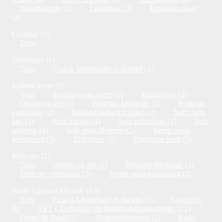
Sonothérapie (3)
Épilations (3)
Épilations laser
(3)
Coiffeur (1)
Tous
Diététique (1)
Tous
Coach Alimentaire et Sportif (3)
Esthéticienne (3)
Tous
Epilations au sucre (1)
Maquillage (2)
Ongles en gel (1)
Pédicure Médicale (3)
Pédicure
esthétique (2)
Rajeunissement Cutané (2)
Soin Anti-
âge (3)
Soin Visage (4)
Soin esthétique (3)
Soin
minceur (4)
Soin pour Homme (2)
Vernis semi-
permanent (3)
Épilations (3)
Épilations laser (3)
Pédicure (2)
Tous
Ongles en gel (1)
Pédicure Médicale (3)
Pédicure esthétique (2)
Vernis semi-permanent (3)
Santé Corps et Mentale (12)
Tous
Coach Alimentaire et Sportif (3)
Coaching
(6)
EFT ( Technique de libération émotionnelle ) (1)
Fleurs de Bach (1)
Hypnothérapeute (2)
Reiki