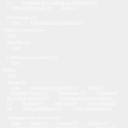
(1)
Formation & Coaching en Allaitement (1)
Pédicure Médicale (3)
Reiki (1)
Informatique (2)
Tous
Formation sur Programme (2)
Groupes et associations
Tous
Bien-être (2)
Tous
Commerçants et artisans (2)
Tous
Habitat
Tous
Alarme (8)
Tous
Assistance personnelle (2)
Autre (3)
Contrôle d'accès (5)
Domotique (37)
Dépannage
de système d'alarme (5)
Entretien de système d'alarme
(5)
Incendie (5)
Intrusion (6)
Télésurveillance
(4)
Vidéo parlophonie (7)
Vidéo surveillance (8)
Aménagements extérieurs (9)
Tous
Autre (5)
Carport (9)
Clôture (4)