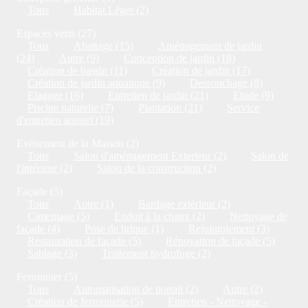
Tous
Habitat Léger (2)
Espaces verts (27)
Tous
Abattage (15)
Aménagement de jardin
(24)
Autre (9)
Conception de jardin (18)
Création de bassin (11)
Création de jardin (17)
Création de jardin aquatique (9)
Dessouchage (8)
Elagage (16)
Entretien de jardin (21)
Etude (9)
Piscine naturelle (7)
Plantation (21)
Service
d'entretien annuel (19)
Evénement de la Maison (2)
Tous
Salon d'aménagement Exterieur (2)
Salon de
l'intérieur (2)
Salon de la construction (2)
Façade (5)
Tous
Autre (1)
Bardage extérieur (2)
Cimentage (5)
Enduit à la chaux (2)
Nettoyage de
façade (4)
Pose de brique (1)
Rejointoiement (3)
Restauration de façade (5)
Rénovation de façade (5)
Sablage (3)
Traitement hydrofuge (2)
Ferronnier (5)
Tous
Automatisation de portail (2)
Autre (2)
Création de ferronnerie (5)
Entretien - Nettoyage -