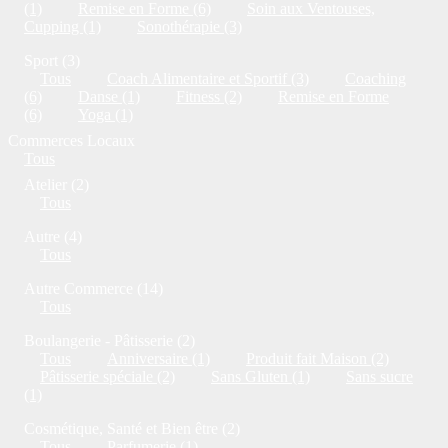
(1)
Remise en Forme (6)
Soin aux Ventouses,
Cupping (1)
Sonothérapie (3)
Sport (3)
Tous
Coach Alimentaire et Sportif (3)
Coaching
(6)
Danse (1)
Fitness (2)
Remise en Forme
(6)
Yoga (1)
Commerces Locaux
Tous
Atelier (2)
Tous
Autre (4)
Tous
Autre Commerce (14)
Tous
Boulangerie - Pâtisserie (2)
Tous
Anniversaire (1)
Produit fait Maison (2)
Pâtisserie spéciale (2)
Sans Gluten (1)
Sans sucre
(1)
Cosmétique, Santé et Bien être (2)
Tous
Parfumerie (1)