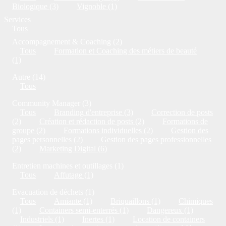
Biologique (3)
Vignoble (1)
Services
Tous
Accompagnement & Coaching (2)
Tous
Formation et Coaching des métiers de beauté
(1)
Autre (14)
Tous
Community Manager (3)
Tous
Branding d'entreprise (3)
Correction de posts
(2)
Création et rédaction de posts (2)
Formations de
groupe (2)
Formations individuelles (2)
Gestion des
pages personnelles (2)
Gestion des pages professionnelles
(2)
Marketing Digital (6)
Entretien machines et outillages (1)
Tous
Affutage (1)
Evacuation de déchets (1)
Tous
Amiante (1)
Briquaillons (1)
Chimiques
(1)
Containers semi-enterrés (1)
Dangereux (1)
Industriels (1)
Inertes (1)
Location de containers