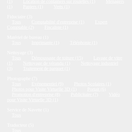
(1)
Location de containers sur roulettes (1)
Ménagers
(1)
Papiers (1)
Verts (1)
Fiduciaire (3)
Tous
Comptabilité d'entreprise (1)
Expert
Comptable (2)
Fiscaliste (1)
Matériel de bureau (1)
Tous
Imprimante (1)
Téléphonie (1)
Nettoyage (3)
Tous
Démoussage de toiture (15)
Lavage de vitre
(1)
Nettoyage de véranda (1)
Nettoyage industriel
(3)
Traitement de parquet (1)
Photographe (7)
Tous
Evénementiel (9)
Photos Scolaires (1)
Photos pour Visite Virtuelle 3D (1)
Portait (6)
Promotion d'entreprise (8)
Publicitaire (7)
Vidéo
pour Visite Virtuelle 3D (1)
Service de Navette (1)
Tous
Traducteur (5)
Tous