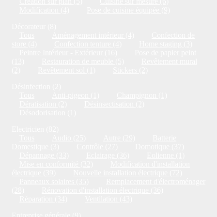
Création sur plan (5)
Cuisine sur mesure (6)
Modification (4)
Pose de cuisine équipée (9)
Décorateur (8)
Tous
Aménagement intérieur (4)
Confection de
store (4)
Confection tenture (4)
Home staging (3)
Peintre Intérieur - Extérieur (16)
Pose de papier peint
(13)
Restauration de meuble (5)
Revêtement mural
(2)
Revêtement sol (1)
Stickers (2)
Désinfection (2)
Tous
Anti-pigeon (1)
Champignon (1)
Dératisation (2)
Désinsectisation (2)
Désodorisation (1)
Electricien (82)
Tous
Audio (25)
Autre (29)
Batterie
Domestique (3)
Contrôle (27)
Domotique (37)
Dépannage (33)
Eclairage (36)
Eolienne (1)
Mise en conformité (32)
Modification d'installation
électrique (39)
Nouvelle installation électrique (72)
Panneaux solaires (35)
Remplacement d'électroménager
(28)
Rénovation d'installation électrique (36)
Réparation (34)
Ventilation (43)
Entreprise générale (9)