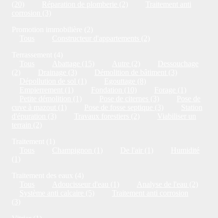
(20)
Réparation de plomberie (2)
Traitement anti
corrosion (3)
Promotion immobilière (2)
Tous
Constructeur d'appartements (2)
Terrassement (4)
Tous
Abattage (15)
Autre (2)
Dessouchage
(2)
Drainage (3)
Démolition de bâtiment (3)
Dépollution de sol (1)
Egouttage (8)
Empierrement (1)
Fondation (10)
Forage (1)
Petite démolition (1)
Pose de citernes (3)
Pose de
cuve à mazout (1)
Pose de fosse septique (3)
Station
d'épuration (3)
Travaux forestiers (2)
Viabiliser un
terrain (2)
Traitement (1)
Tous
Champignon (1)
De l'air (1)
Humidité
(1)
Traitement des eaux (4)
Tous
Adoucisseur d'eau (1)
Analyse de l'eau (2)
Système anti calcaire (5)
Traitement anti corrosion
(3)