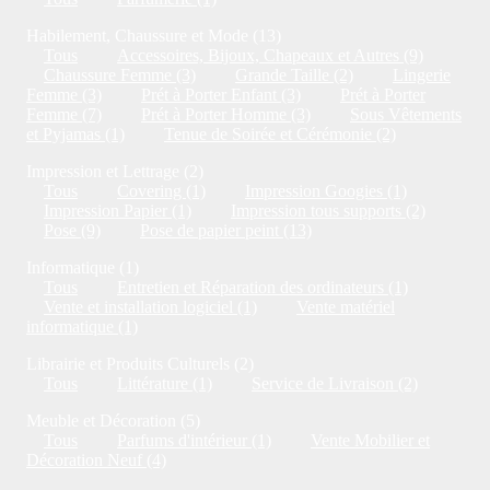
Habilement, Chaussure et Mode (13)
Tous
Accessoires, Bijoux, Chapeaux et Autres (9)
Chaussure Femme (3)
Grande Taille (2)
Lingerie
Femme (3)
Prét à Porter Enfant (3)
Prét à Porter
Femme (7)
Prét à Porter Homme (3)
Sous Vêtements
et Pyjamas (1)
Tenue de Soirée et Cérémonie (2)
Impression et Lettrage (2)
Tous
Covering (1)
Impression Googies (1)
Impression Papier (1)
Impression tous supports (2)
Pose (9)
Pose de papier peint (13)
Informatique (1)
Tous
Entretien et Réparation des ordinateurs (1)
Vente et installation logiciel (1)
Vente matériel
informatique (1)
Librairie et Produits Culturels (2)
Tous
Littérature (1)
Service de Livraison (2)
Meuble et Décoration (5)
Tous
Parfums d'intérieur (1)
Vente Mobilier et
Décoration Neuf (4)