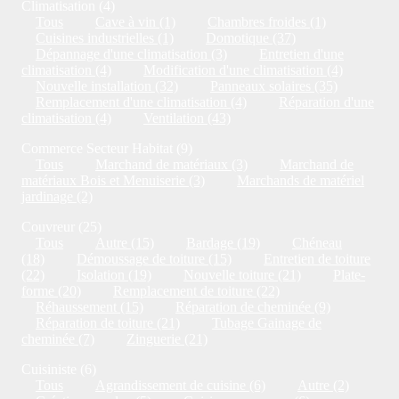
Climatisation (4)
Tous
Cave à vin (1)
Chambres froides (1)
Cuisines industrielles (1)
Domotique (37)
Dépannage d'une climatisation (3)
Entretien d'une
climatisation (4)
Modification d'une climatisation (4)
Nouvelle installation (32)
Panneaux solaires (35)
Remplacement d'une climatisation (4)
Réparation d'une
climatisation (4)
Ventilation (43)
Commerce Secteur Habitat (9)
Tous
Marchand de matériaux (3)
Marchand de
matériaux Bois et Menuiserie (3)
Marchands de matériel
jardinage (2)
Couvreur (25)
Tous
Autre (15)
Bardage (19)
Chéneau
(18)
Démoussage de toiture (15)
Entretien de toiture
(22)
Isolation (19)
Nouvelle toiture (21)
Plate-
forme (20)
Remplacement de toiture (22)
Réhaussement (15)
Réparation de cheminée (9)
Réparation de toiture (21)
Tubage Gainage de
cheminée (7)
Zinguerie (21)
Cuisiniste (6)
Tous
Agrandissement de cuisine (6)
Autre (2)