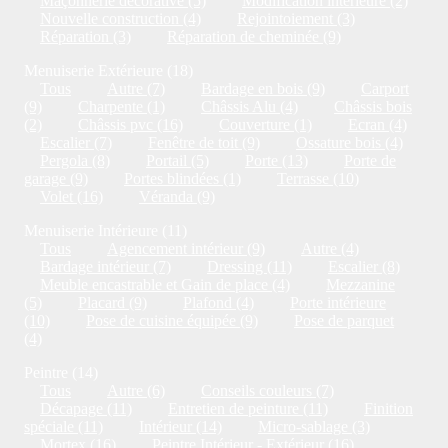
Maçonnerie décorative (5)
Modification intérieure (2)
Nouvelle construction (4)
Rejointoiement (3)
Réparation (3)
Réparation de cheminée (9)
Menuiserie Extérieure (18)
Tous
Autre (7)
Bardage en bois (9)
Carport
(9)
Charpente (1)
Châssis Alu (4)
Châssis bois
(2)
Châssis pvc (16)
Couverture (1)
Ecran (4)
Escalier (7)
Fenêtre de toit (9)
Ossature bois (4)
Pergola (8)
Portail (5)
Porte (13)
Porte de
garage (9)
Portes blindées (1)
Terrasse (10)
Volet (16)
Véranda (9)
Menuiserie Intérieure (11)
Tous
Agencement intérieur (9)
Autre (4)
Bardage intérieur (7)
Dressing (11)
Escalier (8)
Meuble encastrable et Gain de place (4)
Mezzanine
(5)
Placard (9)
Plafond (4)
Porte intérieure
(10)
Pose de cuisine équipée (9)
Pose de parquet
(4)
Peintre (14)
Tous
Autre (6)
Conseils couleurs (7)
Décapage (11)
Entretien de peinture (11)
Finition
spéciale (11)
Intérieur (14)
Micro-sablage (3)
Mortex (16)
Peintre Intérieur - Extérieur (16)