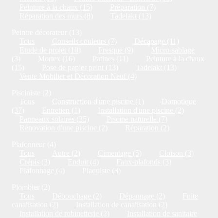
Peinture à la chaux (15)
Préparation (7)
Réparation des murs (8)
Tadelakt (13)
Peintre décorateur (13)
Tous
Conseils couleurs (7)
Décapage (11)
Etude de projet (10)
Fresque (9)
Micro-sablage
(3)
Mortex (16)
Patines (11)
Peinture à la chaux
(15)
Pose de papier peint (13)
Tadelakt (13)
Vente Mobilier et Décoration Neuf (4)
Pisciniste (2)
Tous
Construction d'une piscine (1)
Domotique
(37)
Entretien (1)
Installation d'une piscine (2)
Panneaux solaires (35)
Piscine naturelle (7)
Rénovation d'une piscine (2)
Réparation (2)
Plafonneur (4)
Tous
Autre (2)
Cimentage (5)
Cloison (3)
Crépis (3)
Enduit (4)
Faux-plafonds (3)
Plafonnage (4)
Plaquiste (3)
Plombier (2)
Tous
Débouchage (2)
Dépannage (2)
Fuite
canalisation (2)
Installation de canalisation (2)
Installation de robinetterie (2)
Installation de sanitaire