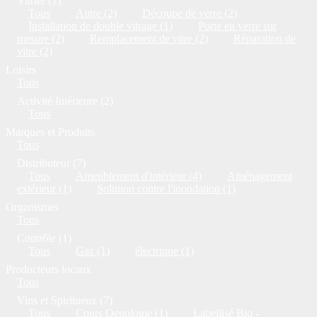
Vitrier (1)
Tous
Autre (2)
Découpe de verre (2)
Installation de double vitrage (1)
Porte en verre sur
mesure (2)
Remplacement de vitre (2)
Réparation de
vitre (2)
Loisirs
Tous
Activité Intérieure (2)
Tous
Marques et Produits
Tous
Distributeur (7)
Tous
Ameublement d'intérieur (4)
Aménagement
extérieur (1)
Solution contre l'inondation (1)
Organismes
Tous
Contrôle (1)
Tous
Gaz (1)
électrique (1)
Producteurs locaux
Tous
Vins et Spiritueux (7)
Tous
Cours Oenologie (1)
Labellisé Bio -