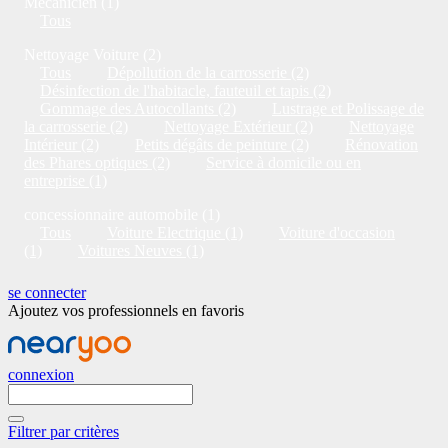
Mécanicien (1)
Tous
Nettoyage Voiture (2)
Tous
Dépollution de la carrosserie (2)
Désinfection de l'habitacle, fauteuil et tapis (2)
Gommage des Autocollants (2)
Lustrage et Polissage de
la carrosserie (2)
Nettoyage Extérieur (2)
Nettoyage
Intérieur (2)
Petits dégâts de peinture (2)
Rénovation
des Phares optiques (2)
Service à domicile ou en
entreprise (1)
concessionnaire automobile (1)
Tous
Voiture Electrique (1)
Voiture d'occasion
(1)
Voitures Neuves (1)
se connecter
Ajoutez vos professionnels en favoris
connexion
Filtrer par critères