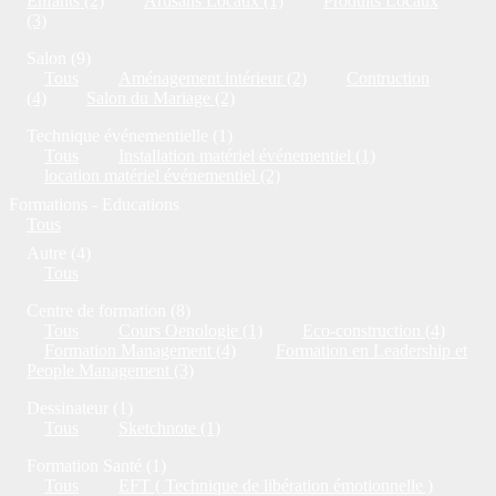
Enfants (2)
Artisans Locaux (1)
Produits Locaux
(3)
Salon (9)
Tous
Aménagement intérieur (2)
Contruction
(4)
Salon du Mariage (2)
Technique événementielle (1)
Tous
Installation matériel événementiel (1)
location matériel événementiel (2)
Formations - Educations
Tous
Autre (4)
Tous
Centre de formation (8)
Tous
Cours Oenologie (1)
Eco-construction (4)
Formation Management (4)
Formation en Leadership et
People Management (3)
Dessinateur (1)
Tous
Sketchnote (1)
Formation Santé (1)
Tous
EFT ( Technique de libération émotionnelle )