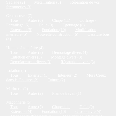
Sablage (2)
Métallisation (3)
Réparation de vos
ferronneries (3)
Gros oeuvre (7)
Tous
Autre (6)
Chape (11)
Coffrage /
Ferraillage (5)
Dalle (9)
Egouttage (8)
Extension (5)
Fondation (10)
Modification
intérieure (5)
Nouvelle construction (6)
Ossature bois
(4)
Homme à tout faire (4)
Tous
Autre (2)
Démontage divers (4)
Entretien divers (3)
Montage divers (3)
Remplacement divers (3)
Réparation divers (3)
Isolation (2)
Tous
Exterieur (1)
Interieur (2)
Murs Creux
dans la Coulisse (2)
Toiture (2)
Marbrerie (2)
Tous
Autre (2)
Plan de travail (1)
Maçonnerie (5)
Tous
Autre (3)
Chape (11)
Dalle (9)
Extension (4)
Fondation (10)
Gros oeuvre (4)