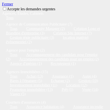
Fermer
Accepte les demandes urgentes
Agences, Études, Cabinets
Tous
Agence de Communication Publicitaire (7)
Tous
Community Manager (2)
Création Logo et
Branding d'entreprise (3)
Création Site Internet (7)
Gestion régie publicitaire (3)
location matériel
événementiel (2)
Agence pour l'emploi (2)
Tous
Accompagnement des candidats pour l'emploi
(2)
Accompagnement des candidats pour un emploi (2)
Agence d'intérim (1)
Recrutement (1)
Agences Immobilières (15)
Tous
Achat (13)
Assurance (1)
Autre (4)
Biens à l'étranger (5)
Echange (2)
Gestion (10)
Investissement immobilier (11)
Location (12)
Promotion immobilière (13)
Prêt (1)
Vente (14)
Viager (5)
Courtiers d'assurances (4)
Tous
Assurance habitation (4)
Assurance incendie