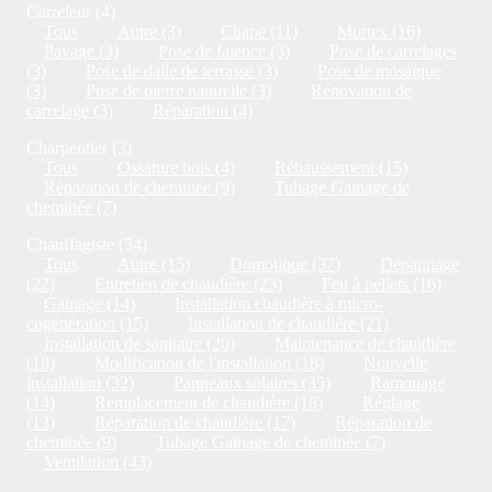
Carreleur (4)
Tous
Autre (3)
Chape (11)
Mortex (16)
Pavage (3)
Pose de faïence (3)
Pose de carrelages
(3)
Pose de dalle de terrasse (3)
Pose de mosaïque
(3)
Pose de pierre naturelle (3)
Rénovation de
carrelage (3)
Réparation (4)
Charpentier (3)
Tous
Ossature bois (4)
Réhaussement (15)
Réparation de cheminée (9)
Tubage Gainage de
cheminée (7)
Chauffagiste (54)
Tous
Autre (15)
Domotique (37)
Dépannage
(22)
Entretien de chaudière (23)
Feu à pellets (16)
Gainage (14)
Installation chaudière à micro-
cogénération (15)
Installation de chaudière (21)
Installation de sanitaire (20)
Maintenance de chaudière
(18)
Modification de l'installation (18)
Nouvelle
installation (32)
Panneaux solaires (35)
Ramonage
(14)
Remplacement de chaudière (18)
Réglage
(13)
Réparation de chaudière (17)
Réparation de
cheminée (9)
Tubage Gainage de cheminée (7)
Ventilation (43)