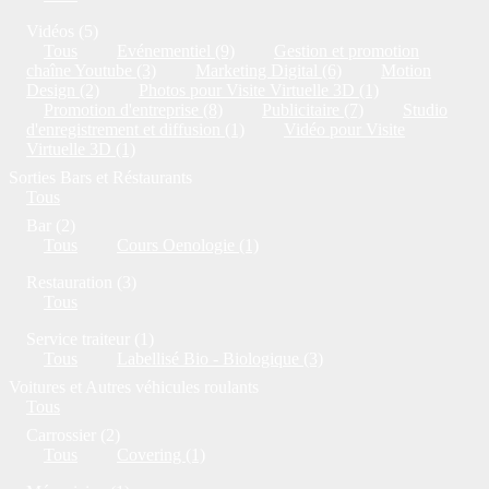
Vidéos (5)
Tous
Evénementiel (9)
Gestion et promotion
chaîne Youtube (3)
Marketing Digital (6)
Motion
Design (2)
Photos pour Visite Virtuelle 3D (1)
Promotion d'entreprise (8)
Publicitaire (7)
Studio
d'enregistrement et diffusion (1)
Vidéo pour Visite
Virtuelle 3D (1)
Sorties Bars et Réstaurants
Tous
Bar (2)
Tous
Cours Oenologie (1)
Restauration (3)
Tous
Service traiteur (1)
Tous
Labellisé Bio - Biologique (3)
Voitures et Autres véhicules roulants
Tous
Carrossier (2)
Tous
Covering (1)