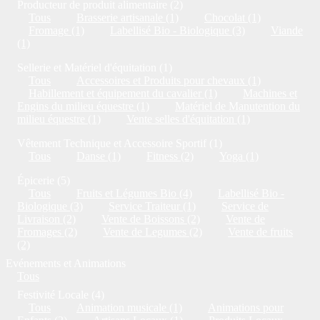
Producteur de produit alimentaire (2)
Tous
Brasserie artisanale (1)
Chocolat (1)
Fromage (1)
Labellisé Bio - Biologique (3)
Viande
(1)
Sellerie et Matériel d'équitation (1)
Tous
Accessoires et Produits pour chevaux (1)
Habillement et équipement du cavalier (1)
Machines et
Engins du milieu équestre (1)
Matériel de Manutention du
milieu équestre (1)
Vente selles d'équitation (1)
Vêtement Technique et Accessoire Sportif (1)
Tous
Danse (1)
Fitness (2)
Yoga (1)
Épicerie (5)
Tous
Fruits et Légumes Bio (4)
Labellisé Bio -
Biologique (3)
Service Traiteur (1)
Service de
Livraison (2)
Vente de Boissons (2)
Vente de
Fromages (2)
Vente de Legumes (2)
Vente de fruits
(2)
Evénements et Animations
Tous
Festivité Locale (4)
Tous
Animation musicale (1)
Animations pour