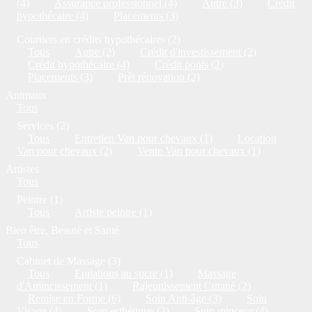
(4)
Assurance professionnel (4)
Autre (3)
Crédit
hypothécaire (4)
Placements (3)
Courtiers en crédits hypothécaires (2)
Tous
Autre (2)
Crédit d'investissement (2)
Crédit hypothécaire (4)
Crédit ponts (2)
Placements (3)
Prêt rénovation (2)
Animaux
Tous
Services (2)
Tous
Entretien Van pour chevaux (1)
Location
Van pour chevaux (2)
Vente Van pour chevaux (1)
Artistes
Tous
Peintre (1)
Tous
Artiste peintre (1)
Bien être, Beauté et Santé
Tous
Cabinet de Massage (3)
Tous
Epilations au sucre (1)
Massage
d'Amincissement (1)
Rajeunissement Cutané (2)
Remise en Forme (6)
Soin Anti-âge (3)
Soin
Visage (4)
Soin esthétique (3)
Soin minceur (4)