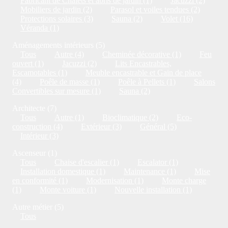
Fabricant de Chalets et abris de jardin (1)
Jacuzzi (2)
Mobiliers de jardin (2)
Parasol et voiles tendues (2)
Protections solaires (3)
Sauna (2)
Volet (16)
Véranda (1)
Aménagements intérieurs (5)
Tous
Autre (4)
Cheminée décorative (1)
Feu
ouvert (1)
Jacuzzi (2)
Lits Encastrables,
Escamotables (1)
Meuble encastrable et Gain de place
(4)
Poêle de masse (1)
Poêle à Pellets (1)
Salons
Convertibles sur mesure (1)
Sauna (2)
Architecte (7)
Tous
Autre (1)
Bioclimatique (2)
Eco-
construction (4)
Extérieur (3)
Général (5)
Intérieur (3)
Ascenseur (1)
Tous
Chaise d'escalier (1)
Escalator (1)
Installation domestique (1)
Maintenance (1)
Mise
en conformité (1)
Modernisation (1)
Monte charge
(1)
Monte voiture (1)
Nouvelle installation (1)
Autre métier (5)
Tous