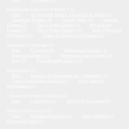
Habilement, Chaussure et Mode (13)
Tous
Accessoires, Bijoux, Chapeaux et Autres (9)
Chaussure Femme (3)
Grande Taille (2)
Lingerie
Femme (3)
Prét à Porter Enfant (3)
Prét à Porter
Femme (7)
Prét à Porter Homme (3)
Sous Vêtements
et Pyjamas (1)
Tenue de Soirée et Cérémonie (2)
Impression et Lettrage (2)
Tous
Covering (1)
Impression Googies (1)
Impression Papier (1)
Impression tous supports (2)
Pose (9)
Pose de papier peint (13)
Informatique (1)
Tous
Entretien et Réparation des ordinateurs (1)
Vente et installation logiciel (1)
Vente matériel
informatique (1)
Librairie et Produits Culturels (2)
Tous
Littérature (1)
Service de Livraison (2)
Meuble et Décoration (5)
Tous
Parfums d'intérieur (1)
Vente Mobilier et
Décoration Neuf (4)