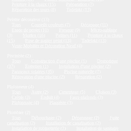
Peinture à la chaux (15)
Préparation (7)
Réparation des murs (8)
Tadelakt (13)
Peintre décorateur (13)
Tous
Conseils couleurs (7)
Décapage (11)
Etude de projet (10)
Fresque (9)
Micro-sablage
(3)
Mortex (16)
Patines (11)
Peinture à la chaux
(15)
Pose de papier peint (13)
Tadelakt (13)
Vente Mobilier et Décoration Neuf (4)
Pisciniste (2)
Tous
Construction d'une piscine (1)
Domotique
(37)
Entretien (1)
Installation d'une piscine (2)
Panneaux solaires (35)
Piscine naturelle (7)
Rénovation d'une piscine (2)
Réparation (2)
Plafonneur (4)
Tous
Autre (2)
Cimentage (5)
Cloison (3)
Crépis (3)
Enduit (4)
Faux-plafonds (3)
Plafonnage (4)
Plaquiste (3)
Plombier (2)
Tous
Débouchage (2)
Dépannage (2)
Fuite
canalisation (2)
Installation de canalisation (2)
Installation de robinetterie (2)
Installation de sanitaire