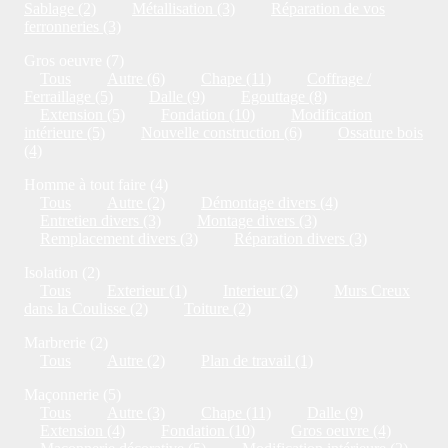
Sablage (2)
Métallisation (3)
Réparation de vos
ferronneries (3)
Gros oeuvre (7)
Tous
Autre (6)
Chape (11)
Coffrage /
Ferraillage (5)
Dalle (9)
Egouttage (8)
Extension (5)
Fondation (10)
Modification
intérieure (5)
Nouvelle construction (6)
Ossature bois
(4)
Homme à tout faire (4)
Tous
Autre (2)
Démontage divers (4)
Entretien divers (3)
Montage divers (3)
Remplacement divers (3)
Réparation divers (3)
Isolation (2)
Tous
Exterieur (1)
Interieur (2)
Murs Creux
dans la Coulisse (2)
Toiture (2)
Marbrerie (2)
Tous
Autre (2)
Plan de travail (1)
Maçonnerie (5)
Tous
Autre (3)
Chape (11)
Dalle (9)
Extension (4)
Fondation (10)
Gros oeuvre (4)