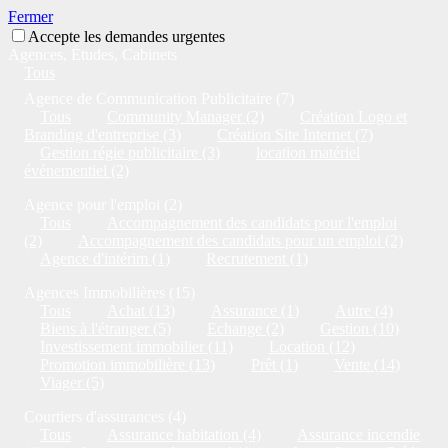
Fermer
Accepte les demandes urgentes
Agences, Études, Cabinets
Tous
Agence de Communication Publicitaire (7)
Tous
Community Manager (2)
Création Logo et
Branding d'entreprise (3)
Création Site Internet (7)
Gestion régie publicitaire (3)
location matériel
événementiel (2)
Agence pour l'emploi (2)
Tous
Accompagnement des candidats pour l'emploi
(2)
Accompagnement des candidats pour un emploi (2)
Agence d'intérim (1)
Recrutement (1)
Agences Immobilières (15)
Tous
Achat (13)
Assurance (1)
Autre (4)
Biens à l'étranger (5)
Echange (2)
Gestion (10)
Investissement immobilier (11)
Location (12)
Promotion immobilière (13)
Prêt (1)
Vente (14)
Viager (5)
Courtiers d'assurances (4)
Tous
Assurance habitation (4)
Assurance incendie