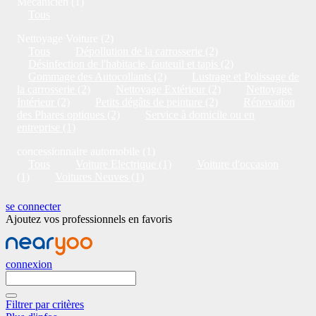
Mécanicien (1)
Tous
Nettoyage Voiture (2)
Tous
Dépollution de la carrosserie (2)
Désinfection de l'habitacle, fauteuil et tapis (2)
Gommage des Autocollants (2)
Lustrage et Polissage de
la carrosserie (2)
Nettoyage Extérieur (2)
Nettoyage
Intérieur (2)
Petits dégâts de peinture (2)
Rénovation
des Phares optiques (2)
Service à domicile ou en
entreprise (1)
concessionnaire automobile (1)
Tous
Voiture Electrique (1)
Voiture d'occasion
(1)
Voitures Neuves (1)
se connecter
Ajoutez vos professionnels en favoris
connexion
Filtrer par critères