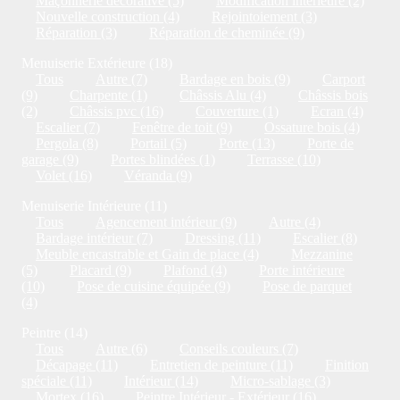
Maçonnerie décorative (5)
Modification intérieure (2)
Nouvelle construction (4)
Rejointoiement (3)
Réparation (3)
Réparation de cheminée (9)
Menuiserie Extérieure (18)
Tous
Autre (7)
Bardage en bois (9)
Carport
(9)
Charpente (1)
Châssis Alu (4)
Châssis bois
(2)
Châssis pvc (16)
Couverture (1)
Ecran (4)
Escalier (7)
Fenêtre de toit (9)
Ossature bois (4)
Pergola (8)
Portail (5)
Porte (13)
Porte de
garage (9)
Portes blindées (1)
Terrasse (10)
Volet (16)
Véranda (9)
Menuiserie Intérieure (11)
Tous
Agencement intérieur (9)
Autre (4)
Bardage intérieur (7)
Dressing (11)
Escalier (8)
Meuble encastrable et Gain de place (4)
Mezzanine
(5)
Placard (9)
Plafond (4)
Porte intérieure
(10)
Pose de cuisine équipée (9)
Pose de parquet
(4)
Peintre (14)
Tous
Autre (6)
Conseils couleurs (7)
Décapage (11)
Entretien de peinture (11)
Finition
spéciale (11)
Intérieur (14)
Micro-sablage (3)
Mortex (16)
Peintre Intérieur - Extérieur (16)