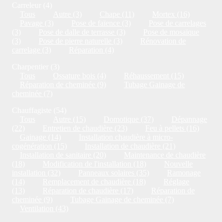
Carreleur (4)
Tous
Autre (3)
Chape (11)
Mortex (16)
Pavage (3)
Pose de faïence (3)
Pose de carrelages
(3)
Pose de dalle de terrasse (3)
Pose de mosaïque
(3)
Pose de pierre naturelle (3)
Rénovation de
carrelage (3)
Réparation (4)
Charpentier (3)
Tous
Ossature bois (4)
Réhaussement (15)
Réparation de cheminée (9)
Tubage Gainage de
cheminée (7)
Chauffagiste (54)
Tous
Autre (15)
Domotique (37)
Dépannage
(22)
Entretien de chaudière (23)
Feu à pellets (16)
Gainage (14)
Installation chaudière à micro-
cogénération (15)
Installation de chaudière (21)
Installation de sanitaire (20)
Maintenance de chaudière
(18)
Modification de l'installation (18)
Nouvelle
installation (32)
Panneaux solaires (35)
Ramonage
(14)
Remplacement de chaudière (18)
Réglage
(13)
Réparation de chaudière (17)
Réparation de
cheminée (9)
Tubage Gainage de cheminée (7)
Ventilation (43)