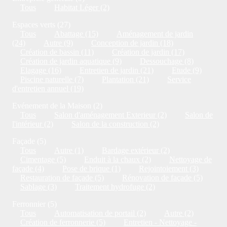
Tous
Habitat Léger (2)
Espaces verts (27)
Tous
Abattage (15)
Aménagement de jardin
(24)
Autre (9)
Conception de jardin (18)
Création de bassin (11)
Création de jardin (17)
Création de jardin aquatique (9)
Dessouchage (8)
Elagage (16)
Entretien de jardin (21)
Etude (9)
Piscine naturelle (7)
Plantation (21)
Service
d'entretien annuel (19)
Evénement de la Maison (2)
Tous
Salon d'aménagement Exterieur (2)
Salon de
l'intérieur (2)
Salon de la construction (2)
Façade (5)
Tous
Autre (1)
Bardage extérieur (2)
Cimentage (5)
Enduit à la chaux (2)
Nettoyage de
façade (4)
Pose de brique (1)
Rejointoiement (3)
Restauration de façade (5)
Rénovation de façade (5)
Sablage (3)
Traitement hydrofuge (2)
Ferronnier (5)
Tous
Automatisation de portail (2)
Autre (2)
Création de ferronnerie (5)
Entretien - Nettoyage -