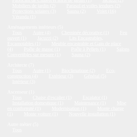
Fabricant de Chalets et abris de jardin (1)
Jacuzzi (2)
Mobiliers de jardin (2)
Parasol et voiles tendues (2)
Protections solaires (3)
Sauna (2)
Volet (16)
Véranda (1)
Aménagements intérieurs (5)
Tous
Autre (4)
Cheminée décorative (1)
Feu
ouvert (1)
Jacuzzi (2)
Lits Encastrables,
Escamotables (1)
Meuble encastrable et Gain de place
(4)
Poêle de masse (1)
Poêle à Pellets (1)
Salons
Convertibles sur mesure (1)
Sauna (2)
Architecte (7)
Tous
Autre (1)
Bioclimatique (2)
Eco-
construction (4)
Extérieur (3)
Général (5)
Intérieur (3)
Ascenseur (1)
Tous
Chaise d'escalier (1)
Escalator (1)
Installation domestique (1)
Maintenance (1)
Mise
en conformité (1)
Modernisation (1)
Monte charge
(1)
Monte voiture (1)
Nouvelle installation (1)
Autre métier (5)
Tous