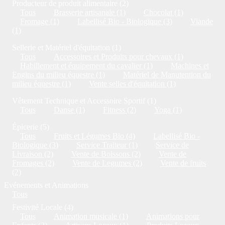
Producteur de produit alimentaire (2)
Tous
Brasserie artisanale (1)
Chocolat (1)
Fromage (1)
Labellisé Bio - Biologique (3)
Viande
(1)
Sellerie et Matériel d'équitation (1)
Tous
Accessoires et Produits pour chevaux (1)
Habillement et équipement du cavalier (1)
Machines et
Engins du milieu équestre (1)
Matériel de Manutention du
milieu équestre (1)
Vente selles d'équitation (1)
Vêtement Technique et Accessoire Sportif (1)
Tous
Danse (1)
Fitness (2)
Yoga (1)
Épicerie (5)
Tous
Fruits et Légumes Bio (4)
Labellisé Bio -
Biologique (3)
Service Traiteur (1)
Service de
Livraison (2)
Vente de Boissons (2)
Vente de
Fromages (2)
Vente de Legumes (2)
Vente de fruits
(2)
Evénements et Animations
Tous
Festivité Locale (4)
Tous
Animation musicale (1)
Animations pour