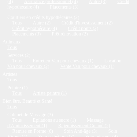
(4)
Assurance professionnel (4)
Autre (3)
Crédit
hypothécaire (4)
Placements (3)
Courtiers en crédits hypothécaires (2)
Tous
Autre (2)
Crédit d'investissement (2)
Crédit hypothécaire (4)
Crédit ponts (2)
Placements (3)
Prêt rénovation (2)
Animaux
Tous
Services (2)
Tous
Entretien Van pour chevaux (1)
Location
Van pour chevaux (2)
Vente Van pour chevaux (1)
Artistes
Tous
Peintre (1)
Tous
Artiste peintre (1)
Bien être, Beauté et Santé
Tous
Cabinet de Massage (3)
Tous
Epilations au sucre (1)
Massage
d'Amincissement (1)
Rajeunissement Cutané (2)
Remise en Forme (6)
Soin Anti-âge (3)
Soin
Visage (4)
Soin esthétique (3)
Soin minceur (4)