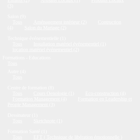
Enfants (2)
Artisans Locaux (1)
Produits Locaux
(3)
Salon (9)
Tous
Aménagement intérieur (2)
Contruction
(4)
Salon du Mariage (2)
Technique événementielle (1)
Tous
Installation matériel événementiel (1)
location matériel événementiel (2)
Formations - Educations
Tous
Autre (4)
Tous
Centre de formation (8)
Tous
Cours Oenologie (1)
Eco-construction (4)
Formation Management (4)
Formation en Leadership et
People Management (3)
Dessinateur (1)
Tous
Sketchnote (1)
Formation Santé (1)
Tous
EFT ( Technique de libération émotionnelle )