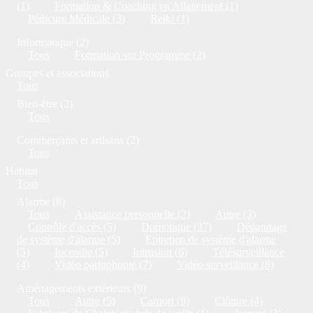
(1)
Formation & Coaching en Allaitement (1)
Pédicure Médicale (3)
Reiki (1)
Informatique (2)
Tous
Formation sur Programme (2)
Groupes et associations
Tous
Bien-être (2)
Tous
Commerçants et artisans (2)
Tous
Habitat
Tous
Alarme (8)
Tous
Assistance personnelle (2)
Autre (3)
Contrôle d'accès (5)
Domotique (37)
Dépannage
de système d'alarme (5)
Entretien de système d'alarme
(5)
Incendie (5)
Intrusion (6)
Télésurveillance
(4)
Vidéo parlophonie (7)
Vidéo surveillance (8)
Aménagements extérieurs (9)
Tous
Autre (5)
Carport (9)
Clôture (4)