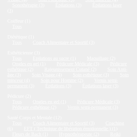
Sonothérapie (3)
Épilations (3)
Épilations laser
(3)
Coiffeur (1)
Tous
Diététique (1)
Tous
Coach Alimentaire et Sportif (3)
Esthéticienne (3)
Tous
Epilations au sucre (1)
Maquillage (2)
Ongles en gel (1)
Pédicure Médicale (3)
Pédicure
esthétique (2)
Rajeunissement Cutané (2)
Soin Anti-
âge (3)
Soin Visage (4)
Soin esthétique (3)
Soin
minceur (4)
Soin pour Homme (2)
Vernis semi-
permanent (3)
Épilations (3)
Épilations laser (3)
Pédicure (2)
Tous
Ongles en gel (1)
Pédicure Médicale (3)
Pédicure esthétique (2)
Vernis semi-permanent (3)
Santé Corps et Mentale (12)
Tous
Coach Alimentaire et Sportif (3)
Coaching
(6)
EFT ( Technique de libération émotionnelle ) (1)
Fleurs de Bach (1)
Hypnothérapeute (2)
Reiki