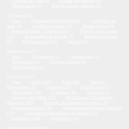
Création sur plan (5)
Cuisine sur mesure (6)
Modification (4)
Pose de cuisine équipée (9)
Décorateur (8)
Tous
Aménagement intérieur (4)
Confection de
store (4)
Confection tenture (4)
Home staging (3)
Peintre Intérieur - Extérieur (16)
Pose de papier peint
(13)
Restauration de meuble (5)
Revêtement mural
(2)
Revêtement sol (1)
Stickers (2)
Désinfection (2)
Tous
Anti-pigeon (1)
Champignon (1)
Dératisation (2)
Désinsectisation (2)
Désodorisation (1)
Electricien (82)
Tous
Audio (25)
Autre (29)
Batterie
Domestique (3)
Contrôle (27)
Domotique (37)
Dépannage (33)
Eclairage (36)
Eolienne (1)
Mise en conformité (32)
Modification d'installation
électrique (39)
Nouvelle installation électrique (72)
Panneaux solaires (35)
Remplacement d'électroménager
(28)
Rénovation d'installation électrique (36)
Réparation (34)
Ventilation (43)
Entreprise générale (9)