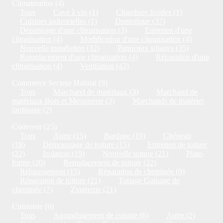
Climatisation (4)
Tous
Cave à vin (1)
Chambres froides (1)
Cuisines industrielles (1)
Domotique (37)
Dépannage d'une climatisation (3)
Entretien d'une
climatisation (4)
Modification d'une climatisation (4)
Nouvelle installation (32)
Panneaux solaires (35)
Remplacement d'une climatisation (4)
Réparation d'une
climatisation (4)
Ventilation (43)
Commerce Secteur Habitat (9)
Tous
Marchand de matériaux (3)
Marchand de
matériaux Bois et Menuiserie (3)
Marchands de matériel
jardinage (2)
Couvreur (25)
Tous
Autre (15)
Bardage (19)
Chéneau
(18)
Démoussage de toiture (15)
Entretien de toiture
(22)
Isolation (19)
Nouvelle toiture (21)
Plate-
forme (20)
Remplacement de toiture (22)
Réhaussement (15)
Réparation de cheminée (9)
Réparation de toiture (21)
Tubage Gainage de
cheminée (7)
Zinguerie (21)
Cuisiniste (6)
Tous
Agrandissement de cuisine (6)
Autre (2)