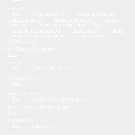
Vidéos (5)
Tous
Evénementiel (9)
Gestion et promotion
chaîne Youtube (3)
Marketing Digital (6)
Motion
Design (2)
Photos pour Visite Virtuelle 3D (1)
Promotion d'entreprise (8)
Publicitaire (7)
Studio
d'enregistrement et diffusion (1)
Vidéo pour Visite
Virtuelle 3D (1)
Sorties Bars et Réstaurants
Tous
Bar (2)
Tous
Cours Oenologie (1)
Restauration (3)
Tous
Service traiteur (1)
Tous
Labellisé Bio - Biologique (3)
Voitures et Autres véhicules roulants
Tous
Carrossier (2)
Tous
Covering (1)