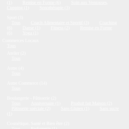
(1)
Remise en Forme (6)
Soin aux Ventouses,
Cupping (1)
Sonothérapie (3)
Sport (3)
Tous
Coach Alimentaire et Sportif (3)
Coaching
(6)
Danse (1)
Fitness (2)
Remise en Forme
(6)
Yoga (1)
Commerces Locaux
Tous
Atelier (2)
Tous
Autre (4)
Tous
Autre Commerce (14)
Tous
Boulangerie - Pâtisserie (2)
Tous
Anniversaire (1)
Produit fait Maison (2)
Pâtisserie spéciale (2)
Sans Gluten (1)
Sans sucre
(1)
Cosmétique, Santé et Bien être (2)
Tous
Parfumerie (1)