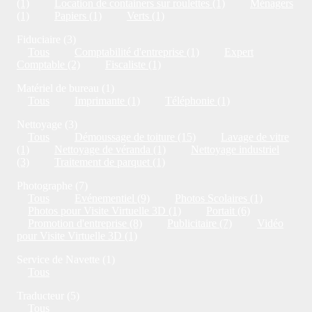
(1)
Location de containers sur roulettes (1)
Ménagers
(1)
Papiers (1)
Verts (1)
Fiduciaire (3)
Tous
Comptabilité d'entreprise (1)
Expert
Comptable (2)
Fiscaliste (1)
Matériel de bureau (1)
Tous
Imprimante (1)
Téléphonie (1)
Nettoyage (3)
Tous
Démoussage de toiture (15)
Lavage de vitre
(1)
Nettoyage de véranda (1)
Nettoyage industriel
(3)
Traitement de parquet (1)
Photographe (7)
Tous
Evénementiel (9)
Photos Scolaires (1)
Photos pour Visite Virtuelle 3D (1)
Portait (6)
Promotion d'entreprise (8)
Publicitaire (7)
Vidéo
pour Visite Virtuelle 3D (1)
Service de Navette (1)
Tous
Traducteur (5)
Tous