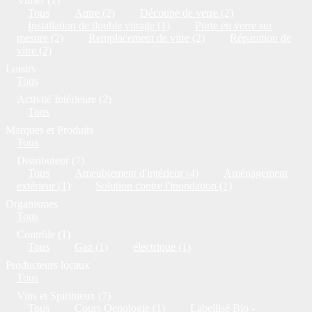
Vitrier (1)
Tous
Autre (2)
Découpe de verre (2)
Installation de double vitrage (1)
Porte en verre sur
mesure (2)
Remplacement de vitre (2)
Réparation de
vitre (2)
Loisirs
Tous
Activité Intérieure (2)
Tous
Marques et Produits
Tous
Distributeur (7)
Tous
Ameublement d'intérieur (4)
Aménagement
extérieur (1)
Solution contre l'inondation (1)
Organismes
Tous
Contrôle (1)
Tous
Gaz (1)
électrique (1)
Producteurs locaux
Tous
Vins et Spiritueux (7)
Tous
Cours Oenologie (1)
Labellisé Bio -