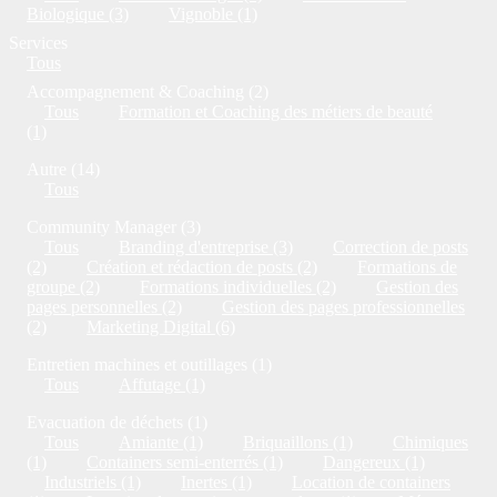
Biologique (3)
Vignoble (1)
Services
Tous
Accompagnement & Coaching (2)
Tous
Formation et Coaching des métiers de beauté
(1)
Autre (14)
Tous
Community Manager (3)
Tous
Branding d'entreprise (3)
Correction de posts
(2)
Création et rédaction de posts (2)
Formations de
groupe (2)
Formations individuelles (2)
Gestion des
pages personnelles (2)
Gestion des pages professionnelles
(2)
Marketing Digital (6)
Entretien machines et outillages (1)
Tous
Affutage (1)
Evacuation de déchets (1)
Tous
Amiante (1)
Briquaillons (1)
Chimiques
(1)
Containers semi-enterrés (1)
Dangereux (1)
Industriels (1)
Inertes (1)
Location de containers