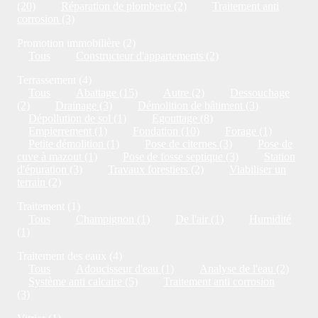
(20)
Réparation de plomberie (2)
Traitement anti
corrosion (3)
Promotion immobilière (2)
Tous
Constructeur d'appartements (2)
Terrassement (4)
Tous
Abattage (15)
Autre (2)
Dessouchage
(2)
Drainage (3)
Démolition de bâtiment (3)
Dépollution de sol (1)
Egouttage (8)
Empierrement (1)
Fondation (10)
Forage (1)
Petite démolition (1)
Pose de citernes (3)
Pose de
cuve à mazout (1)
Pose de fosse septique (3)
Station
d'épuration (3)
Travaux forestiers (2)
Viabiliser un
terrain (2)
Traitement (1)
Tous
Champignon (1)
De l'air (1)
Humidité
(1)
Traitement des eaux (4)
Tous
Adoucisseur d'eau (1)
Analyse de l'eau (2)
Système anti calcaire (5)
Traitement anti corrosion
(3)