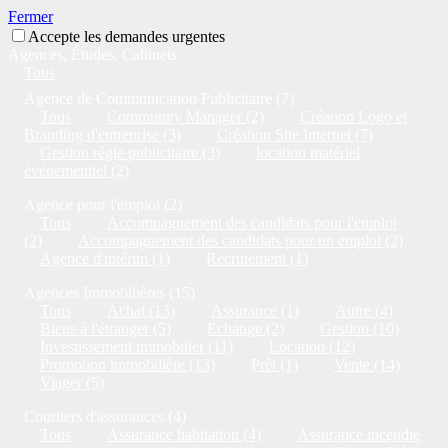
Fermer
Accepte les demandes urgentes
Agences, Études, Cabinets
Tous
Agence de Communication Publicitaire (7)
Tous
Community Manager (2)
Création Logo et
Branding d'entreprise (3)
Création Site Internet (7)
Gestion régie publicitaire (3)
location matériel
événementiel (2)
Agence pour l'emploi (2)
Tous
Accompagnement des candidats pour l'emploi
(2)
Accompagnement des candidats pour un emploi (2)
Agence d'intérim (1)
Recrutement (1)
Agences Immobilières (15)
Tous
Achat (13)
Assurance (1)
Autre (4)
Biens à l'étranger (5)
Echange (2)
Gestion (10)
Investissement immobilier (11)
Location (12)
Promotion immobilière (13)
Prêt (1)
Vente (14)
Viager (5)
Courtiers d'assurances (4)
Tous
Assurance habitation (4)
Assurance incendie