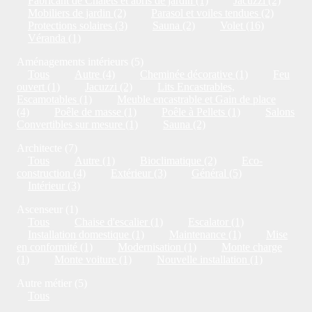
Fabricant de Chalets et abris de jardin (1)
Jacuzzi (2)
Mobiliers de jardin (2)
Parasol et voiles tendues (2)
Protections solaires (3)
Sauna (2)
Volet (16)
Véranda (1)
Aménagements intérieurs (5)
Tous
Autre (4)
Cheminée décorative (1)
Feu
ouvert (1)
Jacuzzi (2)
Lits Encastrables,
Escamotables (1)
Meuble encastrable et Gain de place
(4)
Poêle de masse (1)
Poêle à Pellets (1)
Salons
Convertibles sur mesure (1)
Sauna (2)
Architecte (7)
Tous
Autre (1)
Bioclimatique (2)
Eco-
construction (4)
Extérieur (3)
Général (5)
Intérieur (3)
Ascenseur (1)
Tous
Chaise d'escalier (1)
Escalator (1)
Installation domestique (1)
Maintenance (1)
Mise
en conformité (1)
Modernisation (1)
Monte charge
(1)
Monte voiture (1)
Nouvelle installation (1)
Autre métier (5)
Tous