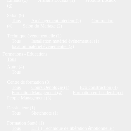
Enfants (2)
Artisans Locaux (1)
Produits Locaux
(3)
Salon (9)
Tous
Aménagement intérieur (2)
Contruction
(4)
Salon du Mariage (2)
Technique événementielle (1)
Tous
Installation matériel événementiel (1)
location matériel événementiel (2)
Formations - Educations
Tous
Autre (4)
Tous
Centre de formation (8)
Tous
Cours Oenologie (1)
Eco-construction (4)
Formation Management (4)
Formation en Leadership et
People Management (3)
Dessinateur (1)
Tous
Sketchnote (1)
Formation Santé (1)
Tous
EFT ( Technique de libération émotionnelle )