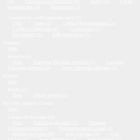
(4)
Assurance professionnel (4)
Autre (3)
Crédit
hypothécaire (4)
Placements (3)
Courtiers en crédits hypothécaires (2)
Tous
Autre (2)
Crédit d'investissement (2)
Crédit hypothécaire (4)
Crédit ponts (2)
Placements (3)
Prêt rénovation (2)
Animaux
Tous
Services (2)
Tous
Entretien Van pour chevaux (1)
Location
Van pour chevaux (2)
Vente Van pour chevaux (1)
Artistes
Tous
Peintre (1)
Tous
Artiste peintre (1)
Bien être, Beauté et Santé
Tous
Cabinet de Massage (3)
Tous
Epilations au sucre (1)
Massage
d'Amincissement (1)
Rajeunissement Cutané (2)
Remise en Forme (6)
Soin Anti-âge (3)
Soin
Visage (4)
Soin esthétique (3)
Soin minceur (4)