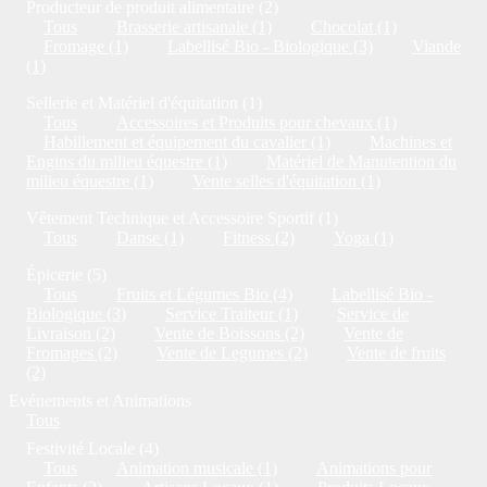
Producteur de produit alimentaire (2)
Tous
Brasserie artisanale (1)
Chocolat (1)
Fromage (1)
Labellisé Bio - Biologique (3)
Viande
(1)
Sellerie et Matériel d'équitation (1)
Tous
Accessoires et Produits pour chevaux (1)
Habillement et équipement du cavalier (1)
Machines et
Engins du milieu équestre (1)
Matériel de Manutention du
milieu équestre (1)
Vente selles d'équitation (1)
Vêtement Technique et Accessoire Sportif (1)
Tous
Danse (1)
Fitness (2)
Yoga (1)
Épicerie (5)
Tous
Fruits et Légumes Bio (4)
Labellisé Bio -
Biologique (3)
Service Traiteur (1)
Service de
Livraison (2)
Vente de Boissons (2)
Vente de
Fromages (2)
Vente de Legumes (2)
Vente de fruits
(2)
Evénements et Animations
Tous
Festivité Locale (4)
Tous
Animation musicale (1)
Animations pour