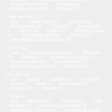
Peinture à la chaux (15)
Préparation (7)
Réparation des murs (8)
Tadelakt (13)
Peintre décorateur (13)
Tous
Conseils couleurs (7)
Décapage (11)
Etude de projet (10)
Fresque (9)
Micro-sablage
(3)
Mortex (16)
Patines (11)
Peinture à la chaux
(15)
Pose de papier peint (13)
Tadelakt (13)
Vente Mobilier et Décoration Neuf (4)
Pisciniste (2)
Tous
Construction d'une piscine (1)
Domotique
(37)
Entretien (1)
Installation d'une piscine (2)
Panneaux solaires (35)
Piscine naturelle (7)
Rénovation d'une piscine (2)
Réparation (2)
Plafonneur (4)
Tous
Autre (2)
Cimentage (5)
Cloison (3)
Crépis (3)
Enduit (4)
Faux-plafonds (3)
Plafonnage (4)
Plaquiste (3)
Plombier (2)
Tous
Débouchage (2)
Dépannage (2)
Fuite
canalisation (2)
Installation de canalisation (2)
Installation de robinetterie (2)
Installation de sanitaire