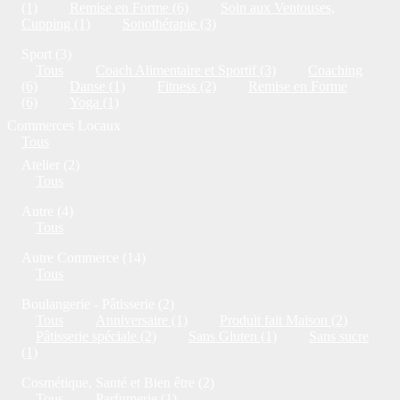
(1)
Remise en Forme (6)
Soin aux Ventouses,
Cupping (1)
Sonothérapie (3)
Sport (3)
Tous
Coach Alimentaire et Sportif (3)
Coaching
(6)
Danse (1)
Fitness (2)
Remise en Forme
(6)
Yoga (1)
Commerces Locaux
Tous
Atelier (2)
Tous
Autre (4)
Tous
Autre Commerce (14)
Tous
Boulangerie - Pâtisserie (2)
Tous
Anniversaire (1)
Produit fait Maison (2)
Pâtisserie spéciale (2)
Sans Gluten (1)
Sans sucre
(1)
Cosmétique, Santé et Bien être (2)
Tous
Parfumerie (1)