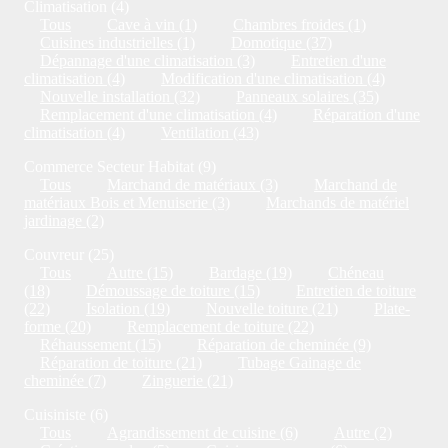
Climatisation (4)
Tous
Cave à vin (1)
Chambres froides (1)
Cuisines industrielles (1)
Domotique (37)
Dépannage d'une climatisation (3)
Entretien d'une
climatisation (4)
Modification d'une climatisation (4)
Nouvelle installation (32)
Panneaux solaires (35)
Remplacement d'une climatisation (4)
Réparation d'une
climatisation (4)
Ventilation (43)
Commerce Secteur Habitat (9)
Tous
Marchand de matériaux (3)
Marchand de
matériaux Bois et Menuiserie (3)
Marchands de matériel
jardinage (2)
Couvreur (25)
Tous
Autre (15)
Bardage (19)
Chéneau
(18)
Démoussage de toiture (15)
Entretien de toiture
(22)
Isolation (19)
Nouvelle toiture (21)
Plate-
forme (20)
Remplacement de toiture (22)
Réhaussement (15)
Réparation de cheminée (9)
Réparation de toiture (21)
Tubage Gainage de
cheminée (7)
Zinguerie (21)
Cuisiniste (6)
Tous
Agrandissement de cuisine (6)
Autre (2)