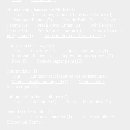
Habilement, Chaussure et Mode (13)
Tous
Accessoires, Bijoux, Chapeaux et Autres (9)
Chaussure Femme (3)
Grande Taille (2)
Lingerie
Femme (3)
Prét à Porter Enfant (3)
Prét à Porter
Femme (7)
Prét à Porter Homme (3)
Sous Vêtements
et Pyjamas (1)
Tenue de Soirée et Cérémonie (2)
Impression et Lettrage (2)
Tous
Covering (1)
Impression Googies (1)
Impression Papier (1)
Impression tous supports (2)
Pose (9)
Pose de papier peint (13)
Informatique (1)
Tous
Entretien et Réparation des ordinateurs (1)
Vente et installation logiciel (1)
Vente matériel
informatique (1)
Librairie et Produits Culturels (2)
Tous
Littérature (1)
Service de Livraison (2)
Meuble et Décoration (5)
Tous
Parfums d'intérieur (1)
Vente Mobilier et
Décoration Neuf (4)