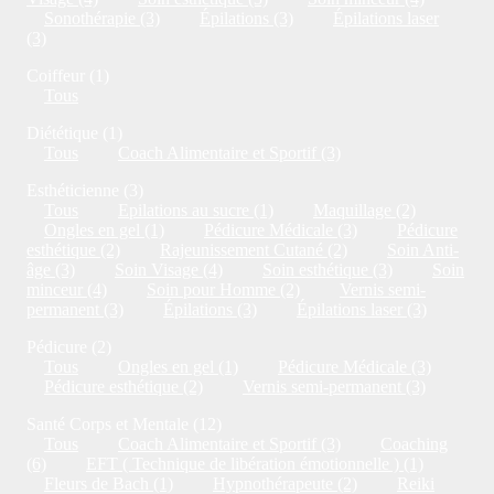
Sonothérapie (3)
Épilations (3)
Épilations laser
(3)
Coiffeur (1)
Tous
Diététique (1)
Tous
Coach Alimentaire et Sportif (3)
Esthéticienne (3)
Tous
Epilations au sucre (1)
Maquillage (2)
Ongles en gel (1)
Pédicure Médicale (3)
Pédicure
esthétique (2)
Rajeunissement Cutané (2)
Soin Anti-
âge (3)
Soin Visage (4)
Soin esthétique (3)
Soin
minceur (4)
Soin pour Homme (2)
Vernis semi-
permanent (3)
Épilations (3)
Épilations laser (3)
Pédicure (2)
Tous
Ongles en gel (1)
Pédicure Médicale (3)
Pédicure esthétique (2)
Vernis semi-permanent (3)
Santé Corps et Mentale (12)
Tous
Coach Alimentaire et Sportif (3)
Coaching
(6)
EFT ( Technique de libération émotionnelle ) (1)
Fleurs de Bach (1)
Hypnothérapeute (2)
Reiki