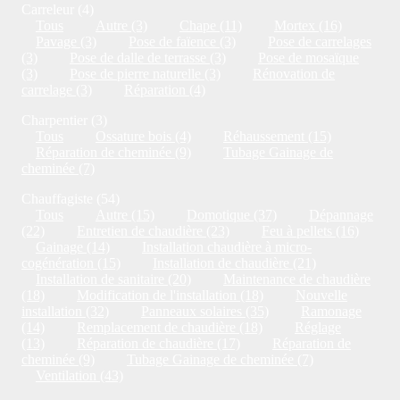
Carreleur (4)
Tous
Autre (3)
Chape (11)
Mortex (16)
Pavage (3)
Pose de faïence (3)
Pose de carrelages
(3)
Pose de dalle de terrasse (3)
Pose de mosaïque
(3)
Pose de pierre naturelle (3)
Rénovation de
carrelage (3)
Réparation (4)
Charpentier (3)
Tous
Ossature bois (4)
Réhaussement (15)
Réparation de cheminée (9)
Tubage Gainage de
cheminée (7)
Chauffagiste (54)
Tous
Autre (15)
Domotique (37)
Dépannage
(22)
Entretien de chaudière (23)
Feu à pellets (16)
Gainage (14)
Installation chaudière à micro-
cogénération (15)
Installation de chaudière (21)
Installation de sanitaire (20)
Maintenance de chaudière
(18)
Modification de l'installation (18)
Nouvelle
installation (32)
Panneaux solaires (35)
Ramonage
(14)
Remplacement de chaudière (18)
Réglage
(13)
Réparation de chaudière (17)
Réparation de
cheminée (9)
Tubage Gainage de cheminée (7)
Ventilation (43)