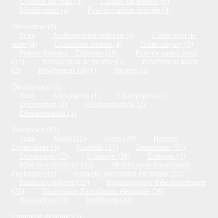
Création sur plan (5)
Cuisine sur mesure (6)
Modification (4)
Pose de cuisine équipée (9)
Décorateur (8)
Tous
Aménagement intérieur (4)
Confection de
store (4)
Confection tenture (4)
Home staging (3)
Peintre Intérieur - Extérieur (16)
Pose de papier peint
(13)
Restauration de meuble (5)
Revêtement mural
(2)
Revêtement sol (1)
Stickers (2)
Désinfection (2)
Tous
Anti-pigeon (1)
Champignon (1)
Dératisation (2)
Désinsectisation (2)
Désodorisation (1)
Electricien (82)
Tous
Audio (25)
Autre (29)
Batterie
Domestique (3)
Contrôle (27)
Domotique (37)
Dépannage (33)
Eclairage (36)
Eolienne (1)
Mise en conformité (32)
Modification d'installation
électrique (39)
Nouvelle installation électrique (72)
Panneaux solaires (35)
Remplacement d'électroménager
(28)
Rénovation d'installation électrique (36)
Réparation (34)
Ventilation (43)
Entreprise générale (9)