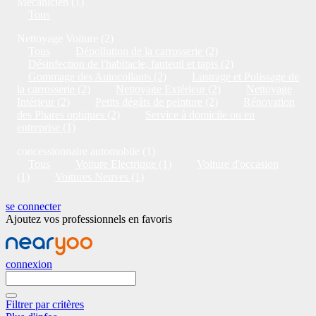
Mécanicien (1)
Tous
Nettoyage Voiture (2)
Tous
Dépollution de la carrosserie (2)
Désinfection de l'habitacle, fauteuil et tapis (2)
Gommage des Autocollants (2)
Lustrage et Polissage de
la carrosserie (2)
Nettoyage Extérieur (2)
Nettoyage
Intérieur (2)
Petits dégâts de peinture (2)
Rénovation
des Phares optiques (2)
Service à domicile ou en
entreprise (1)
concessionnaire automobile (1)
Tous
Voiture Electrique (1)
Voiture d'occasion
(1)
Voitures Neuves (1)
se connecter
Ajoutez vos professionnels en favoris
connexion
Filtrer par critères