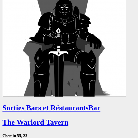
Sorties Bars et Réstaurants
Bar
The Warlord Tavern
Chemin 55, 23