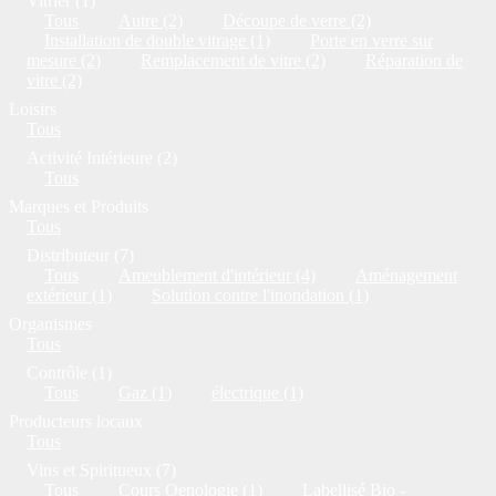
Vitrier (1)
Tous
Autre (2)
Découpe de verre (2)
Installation de double vitrage (1)
Porte en verre sur
mesure (2)
Remplacement de vitre (2)
Réparation de
vitre (2)
Loisirs
Tous
Activité Intérieure (2)
Tous
Marques et Produits
Tous
Distributeur (7)
Tous
Ameublement d'intérieur (4)
Aménagement
extérieur (1)
Solution contre l'inondation (1)
Organismes
Tous
Contrôle (1)
Tous
Gaz (1)
électrique (1)
Producteurs locaux
Tous
Vins et Spiritueux (7)
Tous
Cours Oenologie (1)
Labellisé Bio -