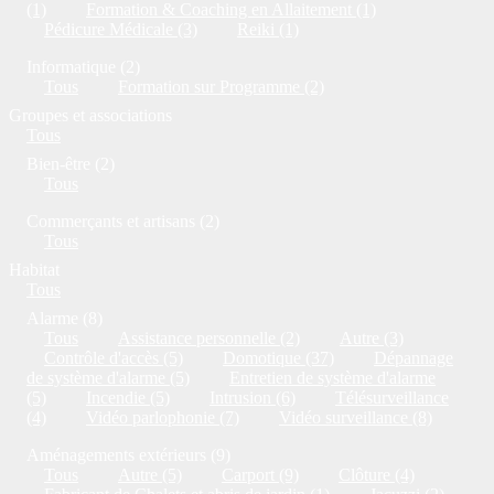
(1)
Formation & Coaching en Allaitement (1)
Pédicure Médicale (3)
Reiki (1)
Informatique (2)
Tous
Formation sur Programme (2)
Groupes et associations
Tous
Bien-être (2)
Tous
Commerçants et artisans (2)
Tous
Habitat
Tous
Alarme (8)
Tous
Assistance personnelle (2)
Autre (3)
Contrôle d'accès (5)
Domotique (37)
Dépannage
de système d'alarme (5)
Entretien de système d'alarme
(5)
Incendie (5)
Intrusion (6)
Télésurveillance
(4)
Vidéo parlophonie (7)
Vidéo surveillance (8)
Aménagements extérieurs (9)
Tous
Autre (5)
Carport (9)
Clôture (4)