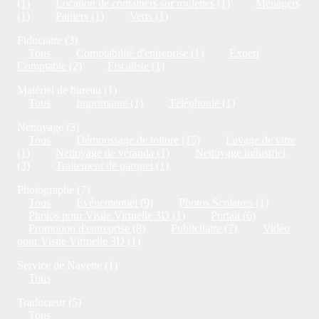
(1)
Location de containers sur roulettes (1)
Ménagers
(1)
Papiers (1)
Verts (1)
Fiduciaire (3)
Tous
Comptabilité d'entreprise (1)
Expert
Comptable (2)
Fiscaliste (1)
Matériel de bureau (1)
Tous
Imprimante (1)
Téléphonie (1)
Nettoyage (3)
Tous
Démoussage de toiture (15)
Lavage de vitre
(1)
Nettoyage de véranda (1)
Nettoyage industriel
(3)
Traitement de parquet (1)
Photographe (7)
Tous
Evénementiel (9)
Photos Scolaires (1)
Photos pour Visite Virtuelle 3D (1)
Portait (6)
Promotion d'entreprise (8)
Publicitaire (7)
Vidéo
pour Visite Virtuelle 3D (1)
Service de Navette (1)
Tous
Traducteur (5)
Tous