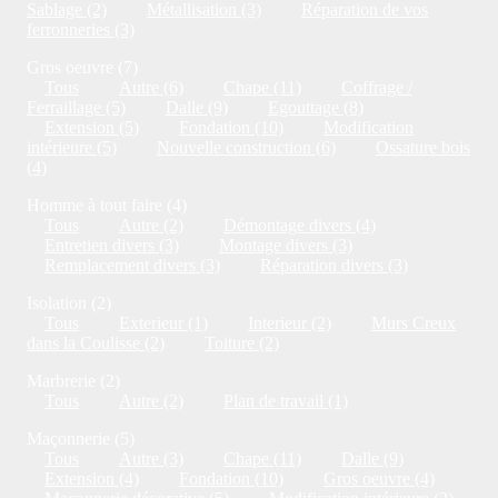
Sablage (2)
Métallisation (3)
Réparation de vos
ferronneries (3)
Gros oeuvre (7)
Tous
Autre (6)
Chape (11)
Coffrage /
Ferraillage (5)
Dalle (9)
Egouttage (8)
Extension (5)
Fondation (10)
Modification
intérieure (5)
Nouvelle construction (6)
Ossature bois
(4)
Homme à tout faire (4)
Tous
Autre (2)
Démontage divers (4)
Entretien divers (3)
Montage divers (3)
Remplacement divers (3)
Réparation divers (3)
Isolation (2)
Tous
Exterieur (1)
Interieur (2)
Murs Creux
dans la Coulisse (2)
Toiture (2)
Marbrerie (2)
Tous
Autre (2)
Plan de travail (1)
Maçonnerie (5)
Tous
Autre (3)
Chape (11)
Dalle (9)
Extension (4)
Fondation (10)
Gros oeuvre (4)