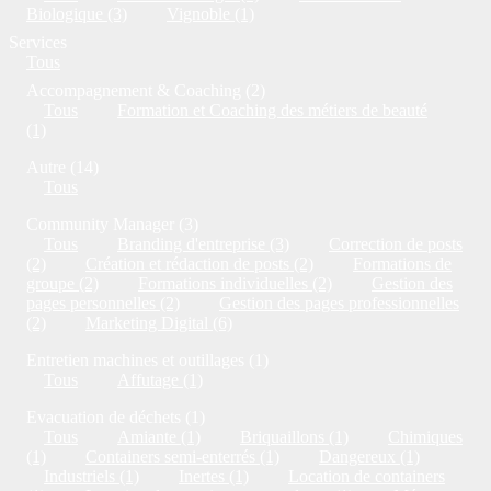
Biologique (3)
Vignoble (1)
Services
Tous
Accompagnement & Coaching (2)
Tous
Formation et Coaching des métiers de beauté
(1)
Autre (14)
Tous
Community Manager (3)
Tous
Branding d'entreprise (3)
Correction de posts
(2)
Création et rédaction de posts (2)
Formations de
groupe (2)
Formations individuelles (2)
Gestion des
pages personnelles (2)
Gestion des pages professionnelles
(2)
Marketing Digital (6)
Entretien machines et outillages (1)
Tous
Affutage (1)
Evacuation de déchets (1)
Tous
Amiante (1)
Briquaillons (1)
Chimiques
(1)
Containers semi-enterrés (1)
Dangereux (1)
Industriels (1)
Inertes (1)
Location de containers