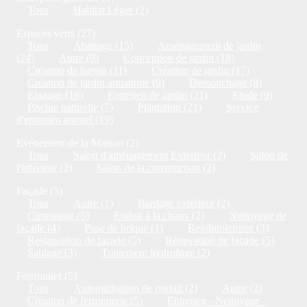
Tous
Habitat Léger (2)
Espaces verts (27)
Tous
Abattage (15)
Aménagement de jardin
(24)
Autre (9)
Conception de jardin (18)
Création de bassin (11)
Création de jardin (17)
Création de jardin aquatique (9)
Dessouchage (8)
Elagage (16)
Entretien de jardin (21)
Etude (9)
Piscine naturelle (7)
Plantation (21)
Service
d'entretien annuel (19)
Evénement de la Maison (2)
Tous
Salon d'aménagement Exterieur (2)
Salon de
l'intérieur (2)
Salon de la construction (2)
Façade (5)
Tous
Autre (1)
Bardage extérieur (2)
Cimentage (5)
Enduit à la chaux (2)
Nettoyage de
façade (4)
Pose de brique (1)
Rejointoiement (3)
Restauration de façade (5)
Rénovation de façade (5)
Sablage (3)
Traitement hydrofuge (2)
Ferronnier (5)
Tous
Automatisation de portail (2)
Autre (2)
Création de ferronnerie (5)
Entretien - Nettoyage -