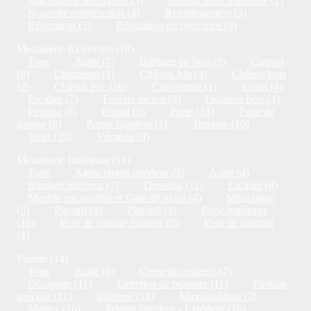
Maçonnerie décorative (5)
Modification intérieure (2)
Nouvelle construction (4)
Rejointoiement (3)
Réparation (3)
Réparation de cheminée (9)
Menuiserie Extérieure (18)
Tous
Autre (7)
Bardage en bois (9)
Carport
(9)
Charpente (1)
Châssis Alu (4)
Châssis bois
(2)
Châssis pvc (16)
Couverture (1)
Ecran (4)
Escalier (7)
Fenêtre de toit (9)
Ossature bois (4)
Pergola (8)
Portail (5)
Porte (13)
Porte de
garage (9)
Portes blindées (1)
Terrasse (10)
Volet (16)
Véranda (9)
Menuiserie Intérieure (11)
Tous
Agencement intérieur (9)
Autre (4)
Bardage intérieur (7)
Dressing (11)
Escalier (8)
Meuble encastrable et Gain de place (4)
Mezzanine
(5)
Placard (9)
Plafond (4)
Porte intérieure
(10)
Pose de cuisine équipée (9)
Pose de parquet
(4)
Peintre (14)
Tous
Autre (6)
Conseils couleurs (7)
Décapage (11)
Entretien de peinture (11)
Finition
spéciale (11)
Intérieur (14)
Micro-sablage (3)
Mortex (16)
Peintre Intérieur - Extérieur (16)