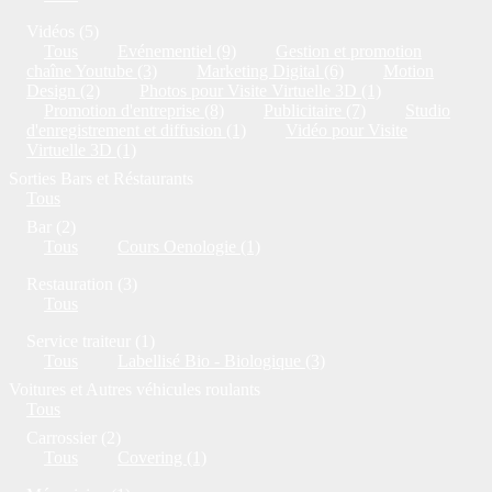
Vidéos (5)
Tous
Evénementiel (9)
Gestion et promotion
chaîne Youtube (3)
Marketing Digital (6)
Motion
Design (2)
Photos pour Visite Virtuelle 3D (1)
Promotion d'entreprise (8)
Publicitaire (7)
Studio
d'enregistrement et diffusion (1)
Vidéo pour Visite
Virtuelle 3D (1)
Sorties Bars et Réstaurants
Tous
Bar (2)
Tous
Cours Oenologie (1)
Restauration (3)
Tous
Service traiteur (1)
Tous
Labellisé Bio - Biologique (3)
Voitures et Autres véhicules roulants
Tous
Carrossier (2)
Tous
Covering (1)