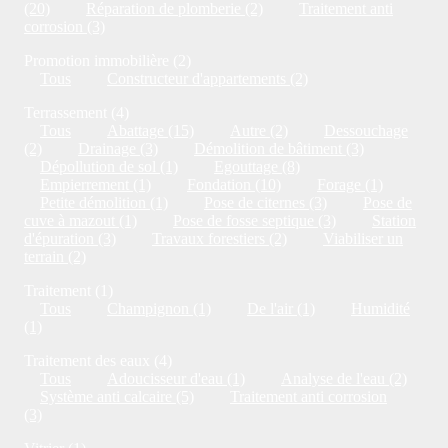
(20)
Réparation de plomberie (2)
Traitement anti
corrosion (3)
Promotion immobilière (2)
Tous
Constructeur d'appartements (2)
Terrassement (4)
Tous
Abattage (15)
Autre (2)
Dessouchage
(2)
Drainage (3)
Démolition de bâtiment (3)
Dépollution de sol (1)
Egouttage (8)
Empierrement (1)
Fondation (10)
Forage (1)
Petite démolition (1)
Pose de citernes (3)
Pose de
cuve à mazout (1)
Pose de fosse septique (3)
Station
d'épuration (3)
Travaux forestiers (2)
Viabiliser un
terrain (2)
Traitement (1)
Tous
Champignon (1)
De l'air (1)
Humidité
(1)
Traitement des eaux (4)
Tous
Adoucisseur d'eau (1)
Analyse de l'eau (2)
Système anti calcaire (5)
Traitement anti corrosion
(3)