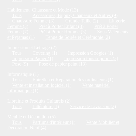
Habilement, Chaussure et Mode (13)
Tous
Accessoires, Bijoux, Chapeaux et Autres (9)
Chaussure Femme (3)
Grande Taille (2)
Lingerie
Femme (3)
Prét à Porter Enfant (3)
Prét à Porter
Femme (7)
Prét à Porter Homme (3)
Sous Vêtements
et Pyjamas (1)
Tenue de Soirée et Cérémonie (2)
Impression et Lettrage (2)
Tous
Covering (1)
Impression Googies (1)
Impression Papier (1)
Impression tous supports (2)
Pose (9)
Pose de papier peint (13)
Informatique (1)
Tous
Entretien et Réparation des ordinateurs (1)
Vente et installation logiciel (1)
Vente matériel
informatique (1)
Librairie et Produits Culturels (2)
Tous
Littérature (1)
Service de Livraison (2)
Meuble et Décoration (5)
Tous
Parfums d'intérieur (1)
Vente Mobilier et
Décoration Neuf (4)