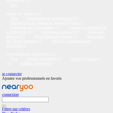
Mécanicien (1)
Tous
Nettoyage Voiture (2)
Tous
Dépollution de la carrosserie (2)
Désinfection de l'habitacle, fauteuil et tapis (2)
Gommage des Autocollants (2)
Lustrage et Polissage de
la carrosserie (2)
Nettoyage Extérieur (2)
Nettoyage
Intérieur (2)
Petits dégâts de peinture (2)
Rénovation
des Phares optiques (2)
Service à domicile ou en
entreprise (1)
concessionnaire automobile (1)
Tous
Voiture Electrique (1)
Voiture d'occasion
(1)
Voitures Neuves (1)
se connecter
Ajoutez vos professionnels en favoris
connexion
Filtrer par critères