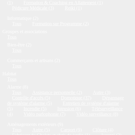
(1)
Formation & Coaching en Allaitement (1)
Pédicure Médicale (3)
Reiki (1)
Informatique (2)
Tous
Formation sur Programme (2)
Groupes et associations
Tous
Bien-être (2)
Tous
Commerçants et artisans (2)
Tous
Habitat
Tous
Alarme (8)
Tous
Assistance personnelle (2)
Autre (3)
Contrôle d'accès (5)
Domotique (37)
Dépannage
de système d'alarme (5)
Entretien de système d'alarme
(5)
Incendie (5)
Intrusion (6)
Télésurveillance
(4)
Vidéo parlophonie (7)
Vidéo surveillance (8)
Aménagements extérieurs (9)
Tous
Autre (5)
Carport (9)
Clôture (4)