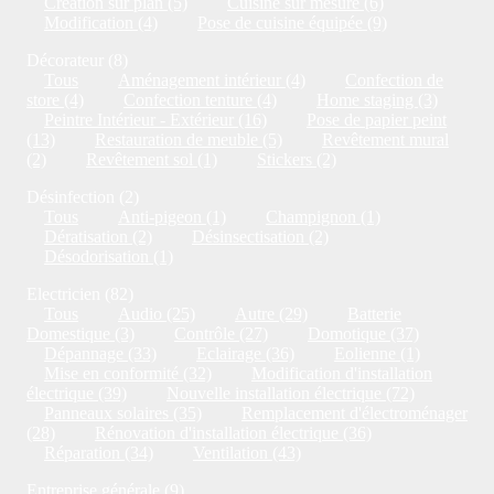
Création sur plan (5)
Cuisine sur mesure (6)
Modification (4)
Pose de cuisine équipée (9)
Décorateur (8)
Tous
Aménagement intérieur (4)
Confection de
store (4)
Confection tenture (4)
Home staging (3)
Peintre Intérieur - Extérieur (16)
Pose de papier peint
(13)
Restauration de meuble (5)
Revêtement mural
(2)
Revêtement sol (1)
Stickers (2)
Désinfection (2)
Tous
Anti-pigeon (1)
Champignon (1)
Dératisation (2)
Désinsectisation (2)
Désodorisation (1)
Electricien (82)
Tous
Audio (25)
Autre (29)
Batterie
Domestique (3)
Contrôle (27)
Domotique (37)
Dépannage (33)
Eclairage (36)
Eolienne (1)
Mise en conformité (32)
Modification d'installation
électrique (39)
Nouvelle installation électrique (72)
Panneaux solaires (35)
Remplacement d'électroménager
(28)
Rénovation d'installation électrique (36)
Réparation (34)
Ventilation (43)
Entreprise générale (9)