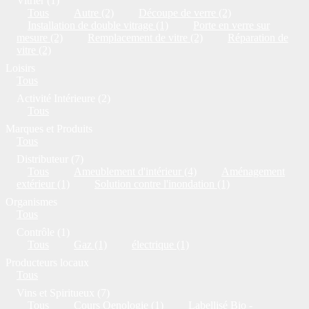
Vitrier (1)
Tous
Autre (2)
Découpe de verre (2)
Installation de double vitrage (1)
Porte en verre sur
mesure (2)
Remplacement de vitre (2)
Réparation de
vitre (2)
Loisirs
Tous
Activité Intérieure (2)
Tous
Marques et Produits
Tous
Distributeur (7)
Tous
Ameublement d'intérieur (4)
Aménagement
extérieur (1)
Solution contre l'inondation (1)
Organismes
Tous
Contrôle (1)
Tous
Gaz (1)
électrique (1)
Producteurs locaux
Tous
Vins et Spiritueux (7)
Tous
Cours Oenologie (1)
Labellisé Bio -