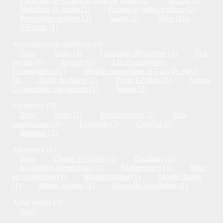
Fabricant de Chalets et abris de jardin (1)
Jacuzzi (2)
Mobiliers de jardin (2)
Parasol et voiles tendues (2)
Protections solaires (3)
Sauna (2)
Volet (16)
Véranda (1)
Aménagements intérieurs (5)
Tous
Autre (4)
Cheminée décorative (1)
Feu
ouvert (1)
Jacuzzi (2)
Lits Encastrables,
Escamotables (1)
Meuble encastrable et Gain de place
(4)
Poêle de masse (1)
Poêle à Pellets (1)
Salons
Convertibles sur mesure (1)
Sauna (2)
Architecte (7)
Tous
Autre (1)
Bioclimatique (2)
Eco-
construction (4)
Extérieur (3)
Général (5)
Intérieur (3)
Ascenseur (1)
Tous
Chaise d'escalier (1)
Escalator (1)
Installation domestique (1)
Maintenance (1)
Mise
en conformité (1)
Modernisation (1)
Monte charge
(1)
Monte voiture (1)
Nouvelle installation (1)
Autre métier (5)
Tous