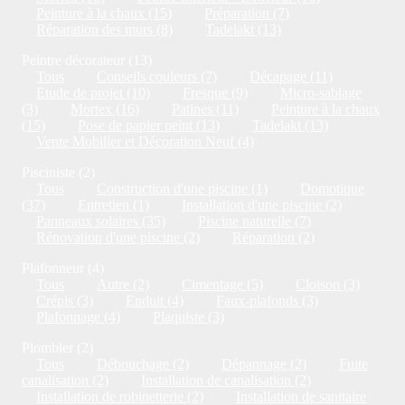
Peinture à la chaux (15)
Préparation (7)
Réparation des murs (8)
Tadelakt (13)
Peintre décorateur (13)
Tous
Conseils couleurs (7)
Décapage (11)
Etude de projet (10)
Fresque (9)
Micro-sablage
(3)
Mortex (16)
Patines (11)
Peinture à la chaux
(15)
Pose de papier peint (13)
Tadelakt (13)
Vente Mobilier et Décoration Neuf (4)
Pisciniste (2)
Tous
Construction d'une piscine (1)
Domotique
(37)
Entretien (1)
Installation d'une piscine (2)
Panneaux solaires (35)
Piscine naturelle (7)
Rénovation d'une piscine (2)
Réparation (2)
Plafonneur (4)
Tous
Autre (2)
Cimentage (5)
Cloison (3)
Crépis (3)
Enduit (4)
Faux-plafonds (3)
Plafonnage (4)
Plaquiste (3)
Plombier (2)
Tous
Débouchage (2)
Dépannage (2)
Fuite
canalisation (2)
Installation de canalisation (2)
Installation de robinetterie (2)
Installation de sanitaire