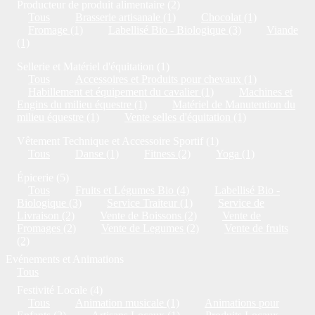
Producteur de produit alimentaire (2)
Tous
Brasserie artisanale (1)
Chocolat (1)
Fromage (1)
Labellisé Bio - Biologique (3)
Viande
(1)
Sellerie et Matériel d'équitation (1)
Tous
Accessoires et Produits pour chevaux (1)
Habillement et équipement du cavalier (1)
Machines et
Engins du milieu équestre (1)
Matériel de Manutention du
milieu équestre (1)
Vente selles d'équitation (1)
Vêtement Technique et Accessoire Sportif (1)
Tous
Danse (1)
Fitness (2)
Yoga (1)
Épicerie (5)
Tous
Fruits et Légumes Bio (4)
Labellisé Bio -
Biologique (3)
Service Traiteur (1)
Service de
Livraison (2)
Vente de Boissons (2)
Vente de
Fromages (2)
Vente de Legumes (2)
Vente de fruits
(2)
Evénements et Animations
Tous
Festivité Locale (4)
Tous
Animation musicale (1)
Animations pour