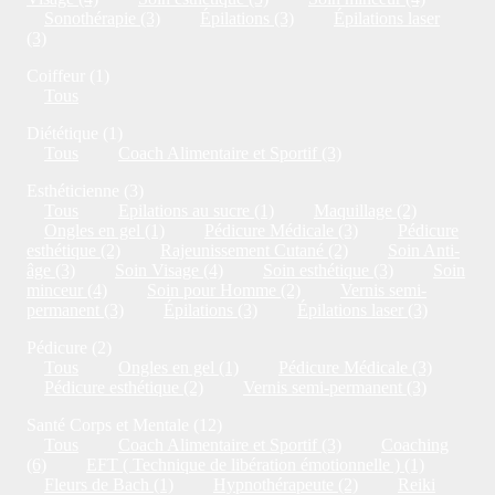
Sonothérapie (3)
Épilations (3)
Épilations laser
(3)
Coiffeur (1)
Tous
Diététique (1)
Tous
Coach Alimentaire et Sportif (3)
Esthéticienne (3)
Tous
Epilations au sucre (1)
Maquillage (2)
Ongles en gel (1)
Pédicure Médicale (3)
Pédicure
esthétique (2)
Rajeunissement Cutané (2)
Soin Anti-
âge (3)
Soin Visage (4)
Soin esthétique (3)
Soin
minceur (4)
Soin pour Homme (2)
Vernis semi-
permanent (3)
Épilations (3)
Épilations laser (3)
Pédicure (2)
Tous
Ongles en gel (1)
Pédicure Médicale (3)
Pédicure esthétique (2)
Vernis semi-permanent (3)
Santé Corps et Mentale (12)
Tous
Coach Alimentaire et Sportif (3)
Coaching
(6)
EFT ( Technique de libération émotionnelle ) (1)
Fleurs de Bach (1)
Hypnothérapeute (2)
Reiki