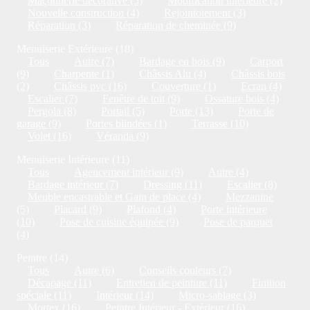
Maçonnerie décorative (5)
Modification intérieure (2)
Nouvelle construction (4)
Rejointoiement (3)
Réparation (3)
Réparation de cheminée (9)
Menuiserie Extérieure (18)
Tous
Autre (7)
Bardage en bois (9)
Carport
(9)
Charpente (1)
Châssis Alu (4)
Châssis bois
(2)
Châssis pvc (16)
Couverture (1)
Ecran (4)
Escalier (7)
Fenêtre de toit (9)
Ossature bois (4)
Pergola (8)
Portail (5)
Porte (13)
Porte de
garage (9)
Portes blindées (1)
Terrasse (10)
Volet (16)
Véranda (9)
Menuiserie Intérieure (11)
Tous
Agencement intérieur (9)
Autre (4)
Bardage intérieur (7)
Dressing (11)
Escalier (8)
Meuble encastrable et Gain de place (4)
Mezzanine
(5)
Placard (9)
Plafond (4)
Porte intérieure
(10)
Pose de cuisine équipée (9)
Pose de parquet
(4)
Peintre (14)
Tous
Autre (6)
Conseils couleurs (7)
Décapage (11)
Entretien de peinture (11)
Finition
spéciale (11)
Intérieur (14)
Micro-sablage (3)
Mortex (16)
Peintre Intérieur - Extérieur (16)