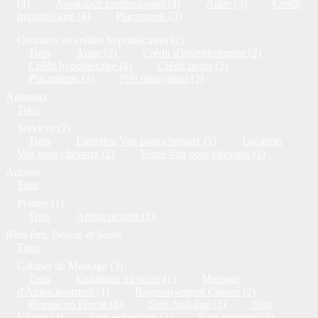
(4)
Assurance professionnel (4)
Autre (3)
Crédit
hypothécaire (4)
Placements (3)
Courtiers en crédits hypothécaires (2)
Tous
Autre (2)
Crédit d'investissement (2)
Crédit hypothécaire (4)
Crédit ponts (2)
Placements (3)
Prêt rénovation (2)
Animaux
Tous
Services (2)
Tous
Entretien Van pour chevaux (1)
Location
Van pour chevaux (2)
Vente Van pour chevaux (1)
Artistes
Tous
Peintre (1)
Tous
Artiste peintre (1)
Bien être, Beauté et Santé
Tous
Cabinet de Massage (3)
Tous
Epilations au sucre (1)
Massage
d'Amincissement (1)
Rajeunissement Cutané (2)
Remise en Forme (6)
Soin Anti-âge (3)
Soin
Visage (4)
Soin esthétique (3)
Soin minceur (4)