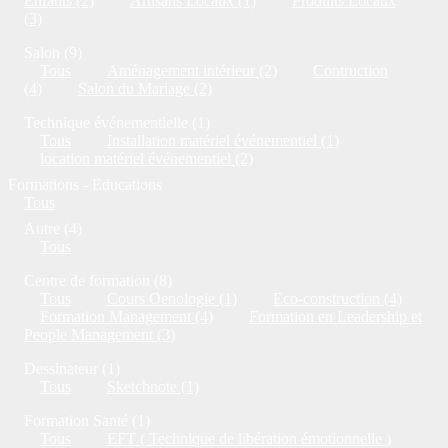
Enfants (2)
Artisans Locaux (1)
Produits Locaux
(3)
Salon (9)
Tous
Aménagement intérieur (2)
Contruction
(4)
Salon du Mariage (2)
Technique événementielle (1)
Tous
Installation matériel événementiel (1)
location matériel événementiel (2)
Formations - Educations
Tous
Autre (4)
Tous
Centre de formation (8)
Tous
Cours Oenologie (1)
Eco-construction (4)
Formation Management (4)
Formation en Leadership et
People Management (3)
Dessinateur (1)
Tous
Sketchnote (1)
Formation Santé (1)
Tous
EFT ( Technique de libération émotionnelle )