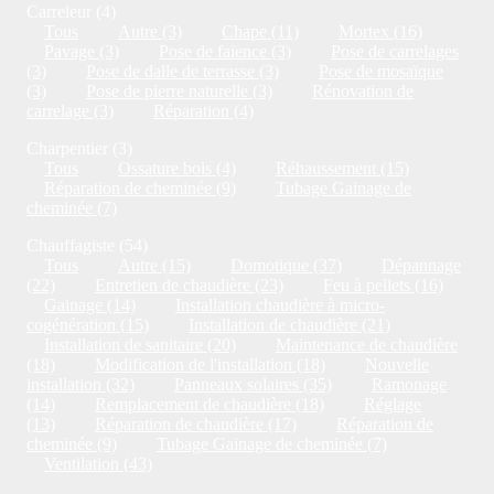
Carreleur (4)
Tous
Autre (3)
Chape (11)
Mortex (16)
Pavage (3)
Pose de faïence (3)
Pose de carrelages
(3)
Pose de dalle de terrasse (3)
Pose de mosaïque
(3)
Pose de pierre naturelle (3)
Rénovation de
carrelage (3)
Réparation (4)
Charpentier (3)
Tous
Ossature bois (4)
Réhaussement (15)
Réparation de cheminée (9)
Tubage Gainage de
cheminée (7)
Chauffagiste (54)
Tous
Autre (15)
Domotique (37)
Dépannage
(22)
Entretien de chaudière (23)
Feu à pellets (16)
Gainage (14)
Installation chaudière à micro-
cogénération (15)
Installation de chaudière (21)
Installation de sanitaire (20)
Maintenance de chaudière
(18)
Modification de l'installation (18)
Nouvelle
installation (32)
Panneaux solaires (35)
Ramonage
(14)
Remplacement de chaudière (18)
Réglage
(13)
Réparation de chaudière (17)
Réparation de
cheminée (9)
Tubage Gainage de cheminée (7)
Ventilation (43)