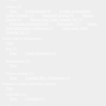
Vidéos (5)
Tous
Evénementiel (9)
Gestion et promotion
chaîne Youtube (3)
Marketing Digital (6)
Motion
Design (2)
Photos pour Visite Virtuelle 3D (1)
Promotion d'entreprise (8)
Publicitaire (7)
Studio
d'enregistrement et diffusion (1)
Vidéo pour Visite
Virtuelle 3D (1)
Sorties Bars et Réstaurants
Tous
Bar (2)
Tous
Cours Oenologie (1)
Restauration (3)
Tous
Service traiteur (1)
Tous
Labellisé Bio - Biologique (3)
Voitures et Autres véhicules roulants
Tous
Carrossier (2)
Tous
Covering (1)