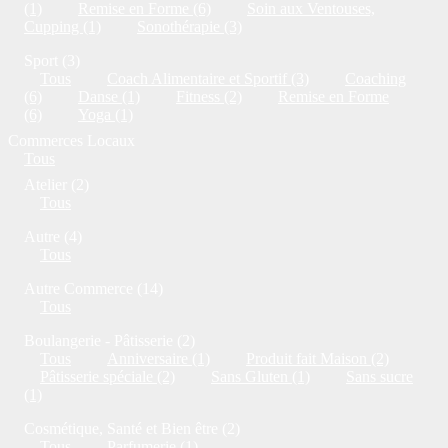
(1)
Remise en Forme (6)
Soin aux Ventouses,
Cupping (1)
Sonothérapie (3)
Sport (3)
Tous
Coach Alimentaire et Sportif (3)
Coaching
(6)
Danse (1)
Fitness (2)
Remise en Forme
(6)
Yoga (1)
Commerces Locaux
Tous
Atelier (2)
Tous
Autre (4)
Tous
Autre Commerce (14)
Tous
Boulangerie - Pâtisserie (2)
Tous
Anniversaire (1)
Produit fait Maison (2)
Pâtisserie spéciale (2)
Sans Gluten (1)
Sans sucre
(1)
Cosmétique, Santé et Bien être (2)
Tous
Parfumerie (1)