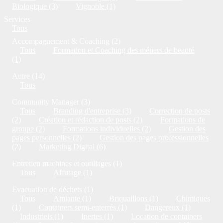
Biologique (3)
Vignoble (1)
Services
Tous
Accompagnement & Coaching (2)
Tous
Formation et Coaching des métiers de beauté
(1)
Autre (14)
Tous
Community Manager (3)
Tous
Branding d'entreprise (3)
Correction de posts
(2)
Création et rédaction de posts (2)
Formations de
groupe (2)
Formations individuelles (2)
Gestion des
pages personnelles (2)
Gestion des pages professionnelles
(2)
Marketing Digital (6)
Entretien machines et outillages (1)
Tous
Affutage (1)
Evacuation de déchets (1)
Tous
Amiante (1)
Briquaillons (1)
Chimiques
(1)
Containers semi-enterrés (1)
Dangereux (1)
Industriels (1)
Inertes (1)
Location de containers