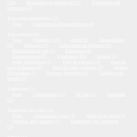
(20)
Réparation de plomberie (2)
Traitement anti
corrosion (3)
Promotion immobilière (2)
Tous
Constructeur d'appartements (2)
Terrassement (4)
Tous
Abattage (15)
Autre (2)
Dessouchage
(2)
Drainage (3)
Démolition de bâtiment (3)
Dépollution de sol (1)
Egouttage (8)
Empierrement (1)
Fondation (10)
Forage (1)
Petite démolition (1)
Pose de citernes (3)
Pose de
cuve à mazout (1)
Pose de fosse septique (3)
Station
d'épuration (3)
Travaux forestiers (2)
Viabiliser un
terrain (2)
Traitement (1)
Tous
Champignon (1)
De l'air (1)
Humidité
(1)
Traitement des eaux (4)
Tous
Adoucisseur d'eau (1)
Analyse de l'eau (2)
Système anti calcaire (5)
Traitement anti corrosion
(3)