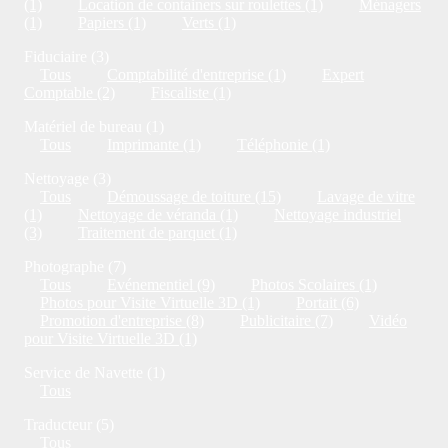
(1)
Location de containers sur roulettes (1)
Ménagers
(1)
Papiers (1)
Verts (1)
Fiduciaire (3)
Tous
Comptabilité d'entreprise (1)
Expert
Comptable (2)
Fiscaliste (1)
Matériel de bureau (1)
Tous
Imprimante (1)
Téléphonie (1)
Nettoyage (3)
Tous
Démoussage de toiture (15)
Lavage de vitre
(1)
Nettoyage de véranda (1)
Nettoyage industriel
(3)
Traitement de parquet (1)
Photographe (7)
Tous
Evénementiel (9)
Photos Scolaires (1)
Photos pour Visite Virtuelle 3D (1)
Portait (6)
Promotion d'entreprise (8)
Publicitaire (7)
Vidéo
pour Visite Virtuelle 3D (1)
Service de Navette (1)
Tous
Traducteur (5)
Tous