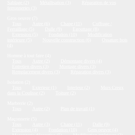
Sablage (2)
Métallisation (3)
Réparation de vos
ferronneries (3)
Gros oeuvre (7)
Tous
Autre (6)
Chape (11)
Coffrage /
Ferraillage (5)
Dalle (9)
Egouttage (8)
Extension (5)
Fondation (10)
Modification
intérieure (5)
Nouvelle construction (6)
Ossature bois
(4)
Homme à tout faire (4)
Tous
Autre (2)
Démontage divers (4)
Entretien divers (3)
Montage divers (3)
Remplacement divers (3)
Réparation divers (3)
Isolation (2)
Tous
Exterieur (1)
Interieur (2)
Murs Creux
dans la Coulisse (2)
Toiture (2)
Marbrerie (2)
Tous
Autre (2)
Plan de travail (1)
Maçonnerie (5)
Tous
Autre (3)
Chape (11)
Dalle (9)
Extension (4)
Fondation (10)
Gros oeuvre (4)