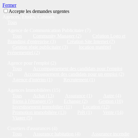
Fermer
Accepte les demandes urgentes
Agences, Études, Cabinets
Tous
Agence de Communication Publicitaire (7)
Tous
Community Manager (2)
Création Logo et
Branding d'entreprise (3)
Création Site Internet (7)
Gestion régie publicitaire (3)
location matériel
événementiel (2)
Agence pour l'emploi (2)
Tous
Accompagnement des candidats pour l'emploi
(2)
Accompagnement des candidats pour un emploi (2)
Agence d'intérim (1)
Recrutement (1)
Agences Immobilières (15)
Tous
Achat (13)
Assurance (1)
Autre (4)
Biens à l'étranger (5)
Echange (2)
Gestion (10)
Investissement immobilier (11)
Location (12)
Promotion immobilière (13)
Prêt (1)
Vente (14)
Viager (5)
Courtiers d'assurances (4)
Tous
Assurance habitation (4)
Assurance incendie