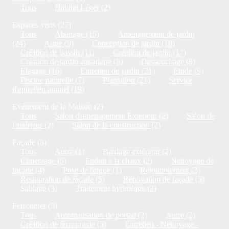
Tous
Habitat Léger (2)
Espaces verts (27)
Tous
Abattage (15)
Aménagement de jardin
(24)
Autre (9)
Conception de jardin (18)
Création de bassin (11)
Création de jardin (17)
Création de jardin aquatique (9)
Dessouchage (8)
Elagage (16)
Entretien de jardin (21)
Etude (9)
Piscine naturelle (7)
Plantation (21)
Service
d'entretien annuel (19)
Evénement de la Maison (2)
Tous
Salon d'aménagement Exterieur (2)
Salon de
l'intérieur (2)
Salon de la construction (2)
Façade (5)
Tous
Autre (1)
Bardage extérieur (2)
Cimentage (5)
Enduit à la chaux (2)
Nettoyage de
façade (4)
Pose de brique (1)
Rejointoiement (3)
Restauration de façade (5)
Rénovation de façade (5)
Sablage (3)
Traitement hydrofuge (2)
Ferronnier (5)
Tous
Automatisation de portail (2)
Autre (2)
Création de ferronnerie (5)
Entretien - Nettoyage -