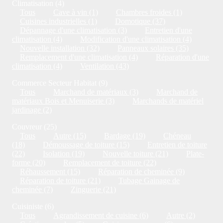
Climatisation (4)
Tous
Cave à vin (1)
Chambres froides (1)
Cuisines industrielles (1)
Domotique (37)
Dépannage d'une climatisation (3)
Entretien d'une
climatisation (4)
Modification d'une climatisation (4)
Nouvelle installation (32)
Panneaux solaires (35)
Remplacement d'une climatisation (4)
Réparation d'une
climatisation (4)
Ventilation (43)
Commerce Secteur Habitat (9)
Tous
Marchand de matériaux (3)
Marchand de
matériaux Bois et Menuiserie (3)
Marchands de matériel
jardinage (2)
Couvreur (25)
Tous
Autre (15)
Bardage (19)
Chéneau
(18)
Démoussage de toiture (15)
Entretien de toiture
(22)
Isolation (19)
Nouvelle toiture (21)
Plate-
forme (20)
Remplacement de toiture (22)
Réhaussement (15)
Réparation de cheminée (9)
Réparation de toiture (21)
Tubage Gainage de
cheminée (7)
Zinguerie (21)
Cuisiniste (6)
Tous
Agrandissement de cuisine (6)
Autre (2)