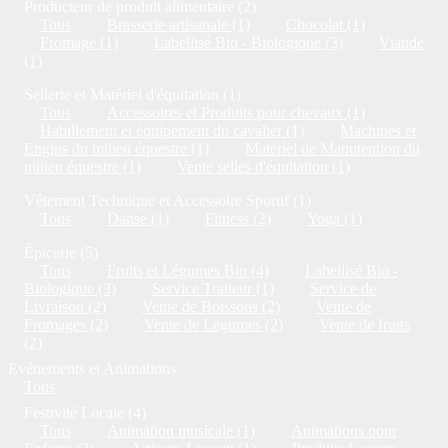
Producteur de produit alimentaire (2)
Tous
Brasserie artisanale (1)
Chocolat (1)
Fromage (1)
Labellisé Bio - Biologique (3)
Viande
(1)
Sellerie et Matériel d'équitation (1)
Tous
Accessoires et Produits pour chevaux (1)
Habillement et équipement du cavalier (1)
Machines et
Engins du milieu équestre (1)
Matériel de Manutention du
milieu équestre (1)
Vente selles d'équitation (1)
Vêtement Technique et Accessoire Sportif (1)
Tous
Danse (1)
Fitness (2)
Yoga (1)
Épicerie (5)
Tous
Fruits et Légumes Bio (4)
Labellisé Bio -
Biologique (3)
Service Traiteur (1)
Service de
Livraison (2)
Vente de Boissons (2)
Vente de
Fromages (2)
Vente de Legumes (2)
Vente de fruits
(2)
Evénements et Animations
Tous
Festivité Locale (4)
Tous
Animation musicale (1)
Animations pour