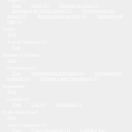
Vitrier (1)
Tous
Autre (2)
Découpe de verre (2)
Installation de double vitrage (1)
Porte en verre sur
mesure (2)
Remplacement de vitre (2)
Réparation de
vitre (2)
Loisirs
Tous
Activité Intérieure (2)
Tous
Marques et Produits
Tous
Distributeur (7)
Tous
Ameublement d'intérieur (4)
Aménagement
extérieur (1)
Solution contre l'inondation (1)
Organismes
Tous
Contrôle (1)
Tous
Gaz (1)
électrique (1)
Producteurs locaux
Tous
Vins et Spiritueux (7)
Tous
Cours Oenologie (1)
Labellisé Bio -