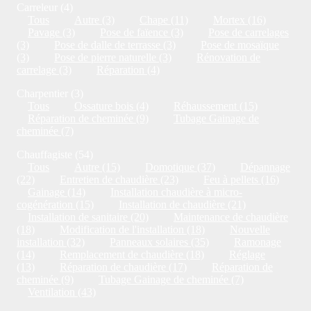
Carreleur (4)
Tous
Autre (3)
Chape (11)
Mortex (16)
Pavage (3)
Pose de faïence (3)
Pose de carrelages
(3)
Pose de dalle de terrasse (3)
Pose de mosaïque
(3)
Pose de pierre naturelle (3)
Rénovation de
carrelage (3)
Réparation (4)
Charpentier (3)
Tous
Ossature bois (4)
Réhaussement (15)
Réparation de cheminée (9)
Tubage Gainage de
cheminée (7)
Chauffagiste (54)
Tous
Autre (15)
Domotique (37)
Dépannage
(22)
Entretien de chaudière (23)
Feu à pellets (16)
Gainage (14)
Installation chaudière à micro-
cogénération (15)
Installation de chaudière (21)
Installation de sanitaire (20)
Maintenance de chaudière
(18)
Modification de l'installation (18)
Nouvelle
installation (32)
Panneaux solaires (35)
Ramonage
(14)
Remplacement de chaudière (18)
Réglage
(13)
Réparation de chaudière (17)
Réparation de
cheminée (9)
Tubage Gainage de cheminée (7)
Ventilation (43)