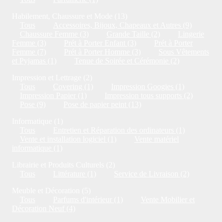
Habilement, Chaussure et Mode (13)
Tous
Accessoires, Bijoux, Chapeaux et Autres (9)
Chaussure Femme (3)
Grande Taille (2)
Lingerie
Femme (3)
Prét à Porter Enfant (3)
Prét à Porter
Femme (7)
Prét à Porter Homme (3)
Sous Vêtements
et Pyjamas (1)
Tenue de Soirée et Cérémonie (2)
Impression et Lettrage (2)
Tous
Covering (1)
Impression Googies (1)
Impression Papier (1)
Impression tous supports (2)
Pose (9)
Pose de papier peint (13)
Informatique (1)
Tous
Entretien et Réparation des ordinateurs (1)
Vente et installation logiciel (1)
Vente matériel
informatique (1)
Librairie et Produits Culturels (2)
Tous
Littérature (1)
Service de Livraison (2)
Meuble et Décoration (5)
Tous
Parfums d'intérieur (1)
Vente Mobilier et
Décoration Neuf (4)