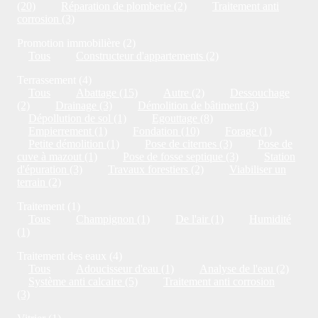
(20)
Réparation de plomberie (2)
Traitement anti
corrosion (3)
Promotion immobilière (2)
Tous
Constructeur d'appartements (2)
Terrassement (4)
Tous
Abattage (15)
Autre (2)
Dessouchage
(2)
Drainage (3)
Démolition de bâtiment (3)
Dépollution de sol (1)
Egouttage (8)
Empierrement (1)
Fondation (10)
Forage (1)
Petite démolition (1)
Pose de citernes (3)
Pose de
cuve à mazout (1)
Pose de fosse septique (3)
Station
d'épuration (3)
Travaux forestiers (2)
Viabiliser un
terrain (2)
Traitement (1)
Tous
Champignon (1)
De l'air (1)
Humidité
(1)
Traitement des eaux (4)
Tous
Adoucisseur d'eau (1)
Analyse de l'eau (2)
Système anti calcaire (5)
Traitement anti corrosion
(3)