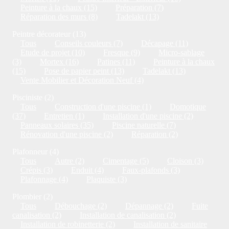
Peinture à la chaux (15)
Préparation (7)
Réparation des murs (8)
Tadelakt (13)
Peintre décorateur (13)
Tous
Conseils couleurs (7)
Décapage (11)
Etude de projet (10)
Fresque (9)
Micro-sablage
(3)
Mortex (16)
Patines (11)
Peinture à la chaux
(15)
Pose de papier peint (13)
Tadelakt (13)
Vente Mobilier et Décoration Neuf (4)
Pisciniste (2)
Tous
Construction d'une piscine (1)
Domotique
(37)
Entretien (1)
Installation d'une piscine (2)
Panneaux solaires (35)
Piscine naturelle (7)
Rénovation d'une piscine (2)
Réparation (2)
Plafonneur (4)
Tous
Autre (2)
Cimentage (5)
Cloison (3)
Crépis (3)
Enduit (4)
Faux-plafonds (3)
Plafonnage (4)
Plaquiste (3)
Plombier (2)
Tous
Débouchage (2)
Dépannage (2)
Fuite
canalisation (2)
Installation de canalisation (2)
Installation de robinetterie (2)
Installation de sanitaire