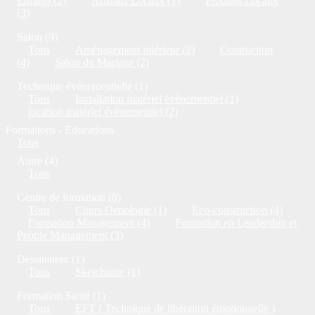
Enfants (2)
Artisans Locaux (1)
Produits Locaux
(3)
Salon (9)
Tous
Aménagement intérieur (2)
Contruction
(4)
Salon du Mariage (2)
Technique événementielle (1)
Tous
Installation matériel événementiel (1)
location matériel événementiel (2)
Formations - Educations
Tous
Autre (4)
Tous
Centre de formation (8)
Tous
Cours Oenologie (1)
Eco-construction (4)
Formation Management (4)
Formation en Leadership et
People Management (3)
Dessinateur (1)
Tous
Sketchnote (1)
Formation Santé (1)
Tous
EFT ( Technique de libération émotionnelle )