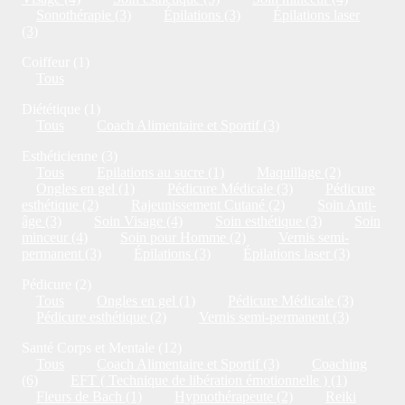
Sonothérapie (3)
Épilations (3)
Épilations laser
(3)
Coiffeur (1)
Tous
Diététique (1)
Tous
Coach Alimentaire et Sportif (3)
Esthéticienne (3)
Tous
Epilations au sucre (1)
Maquillage (2)
Ongles en gel (1)
Pédicure Médicale (3)
Pédicure
esthétique (2)
Rajeunissement Cutané (2)
Soin Anti-
âge (3)
Soin Visage (4)
Soin esthétique (3)
Soin
minceur (4)
Soin pour Homme (2)
Vernis semi-
permanent (3)
Épilations (3)
Épilations laser (3)
Pédicure (2)
Tous
Ongles en gel (1)
Pédicure Médicale (3)
Pédicure esthétique (2)
Vernis semi-permanent (3)
Santé Corps et Mentale (12)
Tous
Coach Alimentaire et Sportif (3)
Coaching
(6)
EFT ( Technique de libération émotionnelle ) (1)
Fleurs de Bach (1)
Hypnothérapeute (2)
Reiki