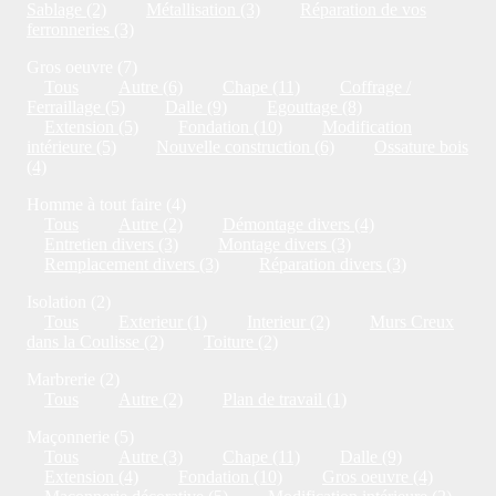
Sablage (2)
Métallisation (3)
Réparation de vos
ferronneries (3)
Gros oeuvre (7)
Tous
Autre (6)
Chape (11)
Coffrage /
Ferraillage (5)
Dalle (9)
Egouttage (8)
Extension (5)
Fondation (10)
Modification
intérieure (5)
Nouvelle construction (6)
Ossature bois
(4)
Homme à tout faire (4)
Tous
Autre (2)
Démontage divers (4)
Entretien divers (3)
Montage divers (3)
Remplacement divers (3)
Réparation divers (3)
Isolation (2)
Tous
Exterieur (1)
Interieur (2)
Murs Creux
dans la Coulisse (2)
Toiture (2)
Marbrerie (2)
Tous
Autre (2)
Plan de travail (1)
Maçonnerie (5)
Tous
Autre (3)
Chape (11)
Dalle (9)
Extension (4)
Fondation (10)
Gros oeuvre (4)