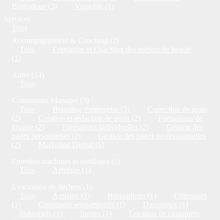
Biologique (3)
Vignoble (1)
Services
Tous
Accompagnement & Coaching (2)
Tous
Formation et Coaching des métiers de beauté
(1)
Autre (14)
Tous
Community Manager (3)
Tous
Branding d'entreprise (3)
Correction de posts
(2)
Création et rédaction de posts (2)
Formations de
groupe (2)
Formations individuelles (2)
Gestion des
pages personnelles (2)
Gestion des pages professionnelles
(2)
Marketing Digital (6)
Entretien machines et outillages (1)
Tous
Affutage (1)
Evacuation de déchets (1)
Tous
Amiante (1)
Briquaillons (1)
Chimiques
(1)
Containers semi-enterrés (1)
Dangereux (1)
Industriels (1)
Inertes (1)
Location de containers