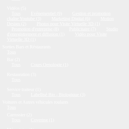
Vidéos (5)
Tous
Evénementiel (9)
Gestion et promotion
chaîne Youtube (3)
Marketing Digital (6)
Motion
Design (2)
Photos pour Visite Virtuelle 3D (1)
Promotion d'entreprise (8)
Publicitaire (7)
Studio
d'enregistrement et diffusion (1)
Vidéo pour Visite
Virtuelle 3D (1)
Sorties Bars et Réstaurants
Tous
Bar (2)
Tous
Cours Oenologie (1)
Restauration (3)
Tous
Service traiteur (1)
Tous
Labellisé Bio - Biologique (3)
Voitures et Autres véhicules roulants
Tous
Carrossier (2)
Tous
Covering (1)