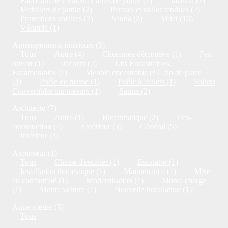
Fabricant de Chalets et abris de jardin (1)
Jacuzzi (2)
Mobiliers de jardin (2)
Parasol et voiles tendues (2)
Protections solaires (3)
Sauna (2)
Volet (16)
Véranda (1)
Aménagements intérieurs (5)
Tous
Autre (4)
Cheminée décorative (1)
Feu
ouvert (1)
Jacuzzi (2)
Lits Encastrables,
Escamotables (1)
Meuble encastrable et Gain de place
(4)
Poêle de masse (1)
Poêle à Pellets (1)
Salons
Convertibles sur mesure (1)
Sauna (2)
Architecte (7)
Tous
Autre (1)
Bioclimatique (2)
Eco-
construction (4)
Extérieur (3)
Général (5)
Intérieur (3)
Ascenseur (1)
Tous
Chaise d'escalier (1)
Escalator (1)
Installation domestique (1)
Maintenance (1)
Mise
en conformité (1)
Modernisation (1)
Monte charge
(1)
Monte voiture (1)
Nouvelle installation (1)
Autre métier (5)
Tous