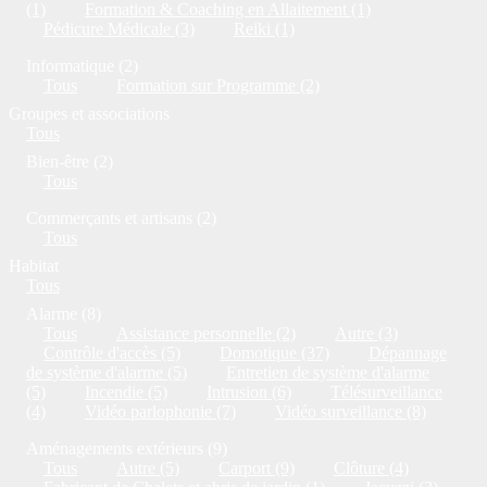
(1)
Formation & Coaching en Allaitement (1)
Pédicure Médicale (3)
Reiki (1)
Informatique (2)
Tous
Formation sur Programme (2)
Groupes et associations
Tous
Bien-être (2)
Tous
Commerçants et artisans (2)
Tous
Habitat
Tous
Alarme (8)
Tous
Assistance personnelle (2)
Autre (3)
Contrôle d'accès (5)
Domotique (37)
Dépannage
de système d'alarme (5)
Entretien de système d'alarme
(5)
Incendie (5)
Intrusion (6)
Télésurveillance
(4)
Vidéo parlophonie (7)
Vidéo surveillance (8)
Aménagements extérieurs (9)
Tous
Autre (5)
Carport (9)
Clôture (4)