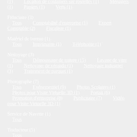
(1)
Location de containers sur roulettes (1)
Ménagers
(1)
Papiers (1)
Verts (1)
Fiduciaire (3)
Tous
Comptabilité d'entreprise (1)
Expert
Comptable (2)
Fiscaliste (1)
Matériel de bureau (1)
Tous
Imprimante (1)
Téléphonie (1)
Nettoyage (3)
Tous
Démoussage de toiture (15)
Lavage de vitre
(1)
Nettoyage de véranda (1)
Nettoyage industriel
(3)
Traitement de parquet (1)
Photographe (7)
Tous
Evénementiel (9)
Photos Scolaires (1)
Photos pour Visite Virtuelle 3D (1)
Portait (6)
Promotion d'entreprise (8)
Publicitaire (7)
Vidéo
pour Visite Virtuelle 3D (1)
Service de Navette (1)
Tous
Traducteur (5)
Tous