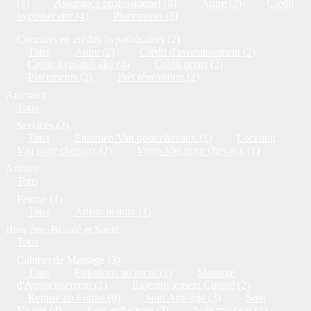
(4)
Assurance professionnel (4)
Autre (3)
Crédit
hypothécaire (4)
Placements (3)
Courtiers en crédits hypothécaires (2)
Tous
Autre (2)
Crédit d'investissement (2)
Crédit hypothécaire (4)
Crédit ponts (2)
Placements (3)
Prêt rénovation (2)
Animaux
Tous
Services (2)
Tous
Entretien Van pour chevaux (1)
Location
Van pour chevaux (2)
Vente Van pour chevaux (1)
Artistes
Tous
Peintre (1)
Tous
Artiste peintre (1)
Bien être, Beauté et Santé
Tous
Cabinet de Massage (3)
Tous
Epilations au sucre (1)
Massage
d'Amincissement (1)
Rajeunissement Cutané (2)
Remise en Forme (6)
Soin Anti-âge (3)
Soin
Visage (4)
Soin esthétique (3)
Soin minceur (4)