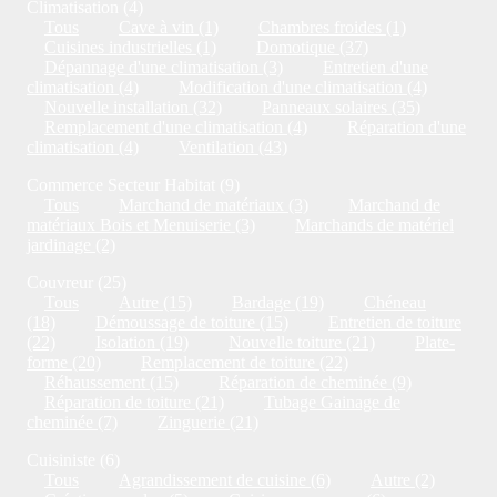
Climatisation (4)
Tous
Cave à vin (1)
Chambres froides (1)
Cuisines industrielles (1)
Domotique (37)
Dépannage d'une climatisation (3)
Entretien d'une
climatisation (4)
Modification d'une climatisation (4)
Nouvelle installation (32)
Panneaux solaires (35)
Remplacement d'une climatisation (4)
Réparation d'une
climatisation (4)
Ventilation (43)
Commerce Secteur Habitat (9)
Tous
Marchand de matériaux (3)
Marchand de
matériaux Bois et Menuiserie (3)
Marchands de matériel
jardinage (2)
Couvreur (25)
Tous
Autre (15)
Bardage (19)
Chéneau
(18)
Démoussage de toiture (15)
Entretien de toiture
(22)
Isolation (19)
Nouvelle toiture (21)
Plate-
forme (20)
Remplacement de toiture (22)
Réhaussement (15)
Réparation de cheminée (9)
Réparation de toiture (21)
Tubage Gainage de
cheminée (7)
Zinguerie (21)
Cuisiniste (6)
Tous
Agrandissement de cuisine (6)
Autre (2)