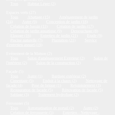
Tous
Habitat Léger (2)
Espaces verts (27)
Tous
Abattage (15)
Aménagement de jardin
(24)
Autre (9)
Conception de jardin (18)
Création de bassin (11)
Création de jardin (17)
Création de jardin aquatique (9)
Dessouchage (8)
Elagage (16)
Entretien de jardin (21)
Etude (9)
Piscine naturelle (7)
Plantation (21)
Service
d'entretien annuel (19)
Evénement de la Maison (2)
Tous
Salon d'aménagement Exterieur (2)
Salon de
l'intérieur (2)
Salon de la construction (2)
Façade (5)
Tous
Autre (1)
Bardage extérieur (2)
Cimentage (5)
Enduit à la chaux (2)
Nettoyage de
façade (4)
Pose de brique (1)
Rejointoiement (3)
Restauration de façade (5)
Rénovation de façade (5)
Sablage (3)
Traitement hydrofuge (2)
Ferronnier (5)
Tous
Automatisation de portail (2)
Autre (2)
Création de ferronnerie (5)
Entretien - Nettoyage -