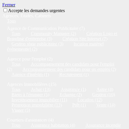
Fermer
Accepte les demandes urgentes
Agences, Études, Cabinets
Tous
Agence de Communication Publicitaire (7)
Tous
Community Manager (2)
Création Logo et
Branding d'entreprise (3)
Création Site Internet (7)
Gestion régie publicitaire (3)
location matériel
événementiel (2)
Agence pour l'emploi (2)
Tous
Accompagnement des candidats pour l'emploi
(2)
Accompagnement des candidats pour un emploi (2)
Agence d'intérim (1)
Recrutement (1)
Agences Immobilières (15)
Tous
Achat (13)
Assurance (1)
Autre (4)
Biens à l'étranger (5)
Echange (2)
Gestion (10)
Investissement immobilier (11)
Location (12)
Promotion immobilière (13)
Prêt (1)
Vente (14)
Viager (5)
Courtiers d'assurances (4)
Tous
Assurance habitation (4)
Assurance incendie