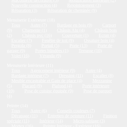
Maçonnerie décorative (5)
Modification intérieure (2)
Nouvelle construction (4)
Rejointoiement (3)
Réparation (3)
Réparation de cheminée (9)
Menuiserie Extérieure (18)
Tous
Autre (7)
Bardage en bois (9)
Carport
(9)
Charpente (1)
Châssis Alu (4)
Châssis bois
(2)
Châssis pvc (16)
Couverture (1)
Ecran (4)
Escalier (7)
Fenêtre de toit (9)
Ossature bois (4)
Pergola (8)
Portail (5)
Porte (13)
Porte de
garage (9)
Portes blindées (1)
Terrasse (10)
Volet (16)
Véranda (9)
Menuiserie Intérieure (11)
Tous
Agencement intérieur (9)
Autre (4)
Bardage intérieur (7)
Dressing (11)
Escalier (8)
Meuble encastrable et Gain de place (4)
Mezzanine
(5)
Placard (9)
Plafond (4)
Porte intérieure
(10)
Pose de cuisine équipée (9)
Pose de parquet
(4)
Peintre (14)
Tous
Autre (6)
Conseils couleurs (7)
Décapage (11)
Entretien de peinture (11)
Finition
spéciale (11)
Intérieur (14)
Micro-sablage (3)
Mortex (16)
Peintre Intérieur - Extérieur (16)