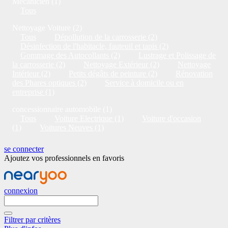
Mécanicien (1)
Tous
Nettoyage Voiture (2)
Tous
Dépollution de la carrosserie (2)
Désinfection de l'habitacle, fauteuil et tapis (2)
Gommage des Autocollants (2)
Lustrage et Polissage de
la carrosserie (2)
Nettoyage Extérieur (2)
Nettoyage
Intérieur (2)
Petits dégâts de peinture (2)
Rénovation
des Phares optiques (2)
Service à domicile ou en
entreprise (1)
concessionnaire automobile (1)
Tous
Voiture Electrique (1)
Voiture d'occasion
(1)
Voitures Neuves (1)
se connecter
Ajoutez vos professionnels en favoris
connexion
Filtrer par critères