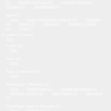
(1)
Remise en Forme (6)
Soin aux Ventouses,
Cupping (1)
Sonothérapie (3)
Sport (3)
Tous
Coach Alimentaire et Sportif (3)
Coaching
(6)
Danse (1)
Fitness (2)
Remise en Forme
(6)
Yoga (1)
Commerces Locaux
Tous
Atelier (2)
Tous
Autre (4)
Tous
Autre Commerce (14)
Tous
Boulangerie - Pâtisserie (2)
Tous
Anniversaire (1)
Produit fait Maison (2)
Pâtisserie spéciale (2)
Sans Gluten (1)
Sans sucre
(1)
Cosmétique, Santé et Bien être (2)
Tous
Parfumerie (1)