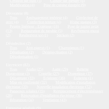
Création sur plan (5)
Cuisine sur mesure (6)
Modification (4)
Pose de cuisine équipée (9)
Décorateur (8)
Tous
Aménagement intérieur (4)
Confection de
store (4)
Confection tenture (4)
Home staging (3)
Peintre Intérieur - Extérieur (16)
Pose de papier peint
(13)
Restauration de meuble (5)
Revêtement mural
(2)
Revêtement sol (1)
Stickers (2)
Désinfection (2)
Tous
Anti-pigeon (1)
Champignon (1)
Dératisation (2)
Désinsectisation (2)
Désodorisation (1)
Electricien (82)
Tous
Audio (25)
Autre (29)
Batterie
Domestique (3)
Contrôle (27)
Domotique (37)
Dépannage (33)
Eclairage (36)
Eolienne (1)
Mise en conformité (32)
Modification d'installation
électrique (39)
Nouvelle installation électrique (72)
Panneaux solaires (35)
Remplacement d'électroménager
(28)
Rénovation d'installation électrique (36)
Réparation (34)
Ventilation (43)
Entreprise générale (9)