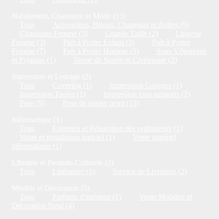
Habilement, Chaussure et Mode (13)
Tous
Accessoires, Bijoux, Chapeaux et Autres (9)
Chaussure Femme (3)
Grande Taille (2)
Lingerie
Femme (3)
Prét à Porter Enfant (3)
Prét à Porter
Femme (7)
Prét à Porter Homme (3)
Sous Vêtements
et Pyjamas (1)
Tenue de Soirée et Cérémonie (2)
Impression et Lettrage (2)
Tous
Covering (1)
Impression Googies (1)
Impression Papier (1)
Impression tous supports (2)
Pose (9)
Pose de papier peint (13)
Informatique (1)
Tous
Entretien et Réparation des ordinateurs (1)
Vente et installation logiciel (1)
Vente matériel
informatique (1)
Librairie et Produits Culturels (2)
Tous
Littérature (1)
Service de Livraison (2)
Meuble et Décoration (5)
Tous
Parfums d'intérieur (1)
Vente Mobilier et
Décoration Neuf (4)