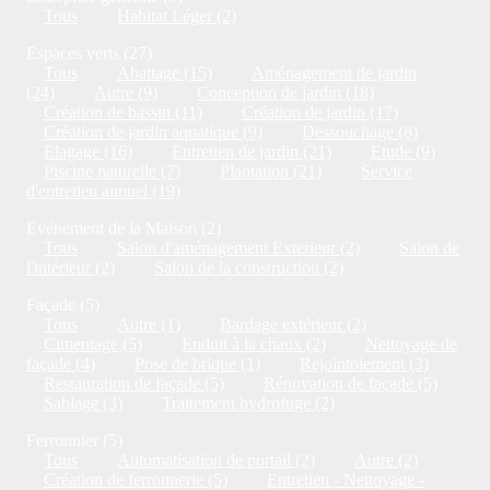
Tous
Habitat Léger (2)
Espaces verts (27)
Tous
Abattage (15)
Aménagement de jardin
(24)
Autre (9)
Conception de jardin (18)
Création de bassin (11)
Création de jardin (17)
Création de jardin aquatique (9)
Dessouchage (8)
Elagage (16)
Entretien de jardin (21)
Etude (9)
Piscine naturelle (7)
Plantation (21)
Service
d'entretien annuel (19)
Evénement de la Maison (2)
Tous
Salon d'aménagement Exterieur (2)
Salon de
l'intérieur (2)
Salon de la construction (2)
Façade (5)
Tous
Autre (1)
Bardage extérieur (2)
Cimentage (5)
Enduit à la chaux (2)
Nettoyage de
façade (4)
Pose de brique (1)
Rejointoiement (3)
Restauration de façade (5)
Rénovation de façade (5)
Sablage (3)
Traitement hydrofuge (2)
Ferronnier (5)
Tous
Automatisation de portail (2)
Autre (2)
Création de ferronnerie (5)
Entretien - Nettoyage -