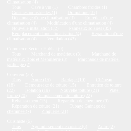
Climatisation (4)
Tous
Cave à vin (1)
Chambres froides (1)
Cuisines industrielles (1)
Domotique (37)
Dépannage d'une climatisation (3)
Entretien d'une
climatisation (4)
Modification d'une climatisation (4)
Nouvelle installation (32)
Panneaux solaires (35)
Remplacement d'une climatisation (4)
Réparation d'une
climatisation (4)
Ventilation (43)
Commerce Secteur Habitat (9)
Tous
Marchand de matériaux (3)
Marchand de
matériaux Bois et Menuiserie (3)
Marchands de matériel
jardinage (2)
Couvreur (25)
Tous
Autre (15)
Bardage (19)
Chéneau
(18)
Démoussage de toiture (15)
Entretien de toiture
(22)
Isolation (19)
Nouvelle toiture (21)
Plate-
forme (20)
Remplacement de toiture (22)
Réhaussement (15)
Réparation de cheminée (9)
Réparation de toiture (21)
Tubage Gainage de
cheminée (7)
Zinguerie (21)
Cuisiniste (6)
Tous
Agrandissement de cuisine (6)
Autre (2)