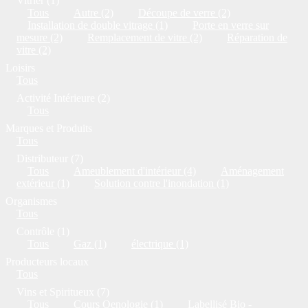
Vitrier (1)
Tous
Autre (2)
Découpe de verre (2)
Installation de double vitrage (1)
Porte en verre sur
mesure (2)
Remplacement de vitre (2)
Réparation de
vitre (2)
Loisirs
Tous
Activité Intérieure (2)
Tous
Marques et Produits
Tous
Distributeur (7)
Tous
Ameublement d'intérieur (4)
Aménagement
extérieur (1)
Solution contre l'inondation (1)
Organismes
Tous
Contrôle (1)
Tous
Gaz (1)
électrique (1)
Producteurs locaux
Tous
Vins et Spiritueux (7)
Tous
Cours Oenologie (1)
Labellisé Bio -