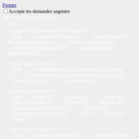
Fermer
Accepte les demandes urgentes
Agences, Études, Cabinets
Tous
Agence de Communication Publicitaire (7)
Tous
Community Manager (2)
Création Logo et
Branding d'entreprise (3)
Création Site Internet (7)
Gestion régie publicitaire (3)
location matériel
événementiel (2)
Agence pour l'emploi (2)
Tous
Accompagnement des candidats pour l'emploi
(2)
Accompagnement des candidats pour un emploi (2)
Agence d'intérim (1)
Recrutement (1)
Agences Immobilières (15)
Tous
Achat (13)
Assurance (1)
Autre (4)
Biens à l'étranger (5)
Echange (2)
Gestion (10)
Investissement immobilier (11)
Location (12)
Promotion immobilière (13)
Prêt (1)
Vente (14)
Viager (5)
Courtiers d'assurances (4)
Tous
Assurance habitation (4)
Assurance incendie