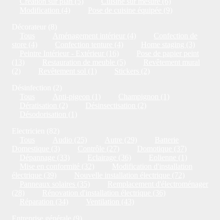
Création sur plan (5)
Cuisine sur mesure (6)
Modification (4)
Pose de cuisine équipée (9)
Décorateur (8)
Tous
Aménagement intérieur (4)
Confection de
store (4)
Confection tenture (4)
Home staging (3)
Peintre Intérieur - Extérieur (16)
Pose de papier peint
(13)
Restauration de meuble (5)
Revêtement mural
(2)
Revêtement sol (1)
Stickers (2)
Désinfection (2)
Tous
Anti-pigeon (1)
Champignon (1)
Dératisation (2)
Désinsectisation (2)
Désodorisation (1)
Electricien (82)
Tous
Audio (25)
Autre (29)
Batterie
Domestique (3)
Contrôle (27)
Domotique (37)
Dépannage (33)
Eclairage (36)
Eolienne (1)
Mise en conformité (32)
Modification d'installation
électrique (39)
Nouvelle installation électrique (72)
Panneaux solaires (35)
Remplacement d'électroménager
(28)
Rénovation d'installation électrique (36)
Réparation (34)
Ventilation (43)
Entreprise générale (9)