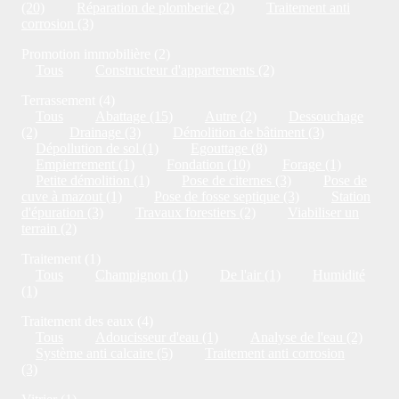
(20)
Réparation de plomberie (2)
Traitement anti
corrosion (3)
Promotion immobilière (2)
Tous
Constructeur d'appartements (2)
Terrassement (4)
Tous
Abattage (15)
Autre (2)
Dessouchage
(2)
Drainage (3)
Démolition de bâtiment (3)
Dépollution de sol (1)
Egouttage (8)
Empierrement (1)
Fondation (10)
Forage (1)
Petite démolition (1)
Pose de citernes (3)
Pose de
cuve à mazout (1)
Pose de fosse septique (3)
Station
d'épuration (3)
Travaux forestiers (2)
Viabiliser un
terrain (2)
Traitement (1)
Tous
Champignon (1)
De l'air (1)
Humidité
(1)
Traitement des eaux (4)
Tous
Adoucisseur d'eau (1)
Analyse de l'eau (2)
Système anti calcaire (5)
Traitement anti corrosion
(3)