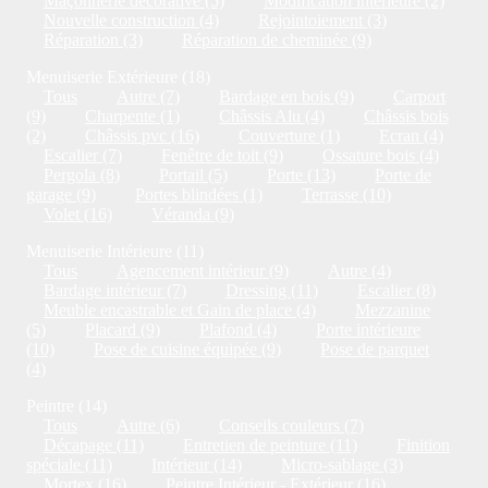
Maçonnerie décorative (5)
Modification intérieure (2)
Nouvelle construction (4)
Rejointoiement (3)
Réparation (3)
Réparation de cheminée (9)
Menuiserie Extérieure (18)
Tous
Autre (7)
Bardage en bois (9)
Carport
(9)
Charpente (1)
Châssis Alu (4)
Châssis bois
(2)
Châssis pvc (16)
Couverture (1)
Ecran (4)
Escalier (7)
Fenêtre de toit (9)
Ossature bois (4)
Pergola (8)
Portail (5)
Porte (13)
Porte de
garage (9)
Portes blindées (1)
Terrasse (10)
Volet (16)
Véranda (9)
Menuiserie Intérieure (11)
Tous
Agencement intérieur (9)
Autre (4)
Bardage intérieur (7)
Dressing (11)
Escalier (8)
Meuble encastrable et Gain de place (4)
Mezzanine
(5)
Placard (9)
Plafond (4)
Porte intérieure
(10)
Pose de cuisine équipée (9)
Pose de parquet
(4)
Peintre (14)
Tous
Autre (6)
Conseils couleurs (7)
Décapage (11)
Entretien de peinture (11)
Finition
spéciale (11)
Intérieur (14)
Micro-sablage (3)
Mortex (16)
Peintre Intérieur - Extérieur (16)