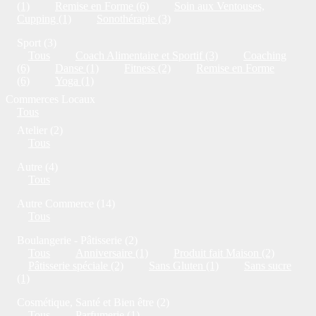
(1)
Remise en Forme (6)
Soin aux Ventouses,
Cupping (1)
Sonothérapie (3)
Sport (3)
Tous
Coach Alimentaire et Sportif (3)
Coaching
(6)
Danse (1)
Fitness (2)
Remise en Forme
(6)
Yoga (1)
Commerces Locaux
Tous
Atelier (2)
Tous
Autre (4)
Tous
Autre Commerce (14)
Tous
Boulangerie - Pâtisserie (2)
Tous
Anniversaire (1)
Produit fait Maison (2)
Pâtisserie spéciale (2)
Sans Gluten (1)
Sans sucre
(1)
Cosmétique, Santé et Bien être (2)
Tous
Parfumerie (1)