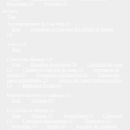
Biologique (3)
Vignoble (1)
Services
Tous
Accompagnement & Coaching (2)
Tous
Formation et Coaching des métiers de beauté
(1)
Autre (14)
Tous
Community Manager (3)
Tous
Branding d'entreprise (3)
Correction de posts
(2)
Création et rédaction de posts (2)
Formations de
groupe (2)
Formations individuelles (2)
Gestion des
pages personnelles (2)
Gestion des pages professionnelles
(2)
Marketing Digital (6)
Entretien machines et outillages (1)
Tous
Affutage (1)
Evacuation de déchets (1)
Tous
Amiante (1)
Briquaillons (1)
Chimiques
(1)
Containers semi-enterrés (1)
Dangereux (1)
Industriels (1)
Inertes (1)
Location de containers