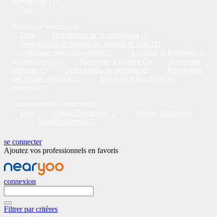
Mécanicien (1)
Tous
Nettoyage Voiture (2)
Tous
Dépollution de la carrosserie (2)
Désinfection de l'habitacle, fauteuil et tapis (2)
Gommage des Autocollants (2)
Lustrage et Polissage de
la carrosserie (2)
Nettoyage Extérieur (2)
Nettoyage
Intérieur (2)
Petits dégâts de peinture (2)
Rénovation
des Phares optiques (2)
Service à domicile ou en
entreprise (1)
concessionnaire automobile (1)
Tous
Voiture Electrique (1)
Voiture d'occasion
(1)
Voitures Neuves (1)
se connecter
Ajoutez vos professionnels en favoris
connexion
Filtrer par critères