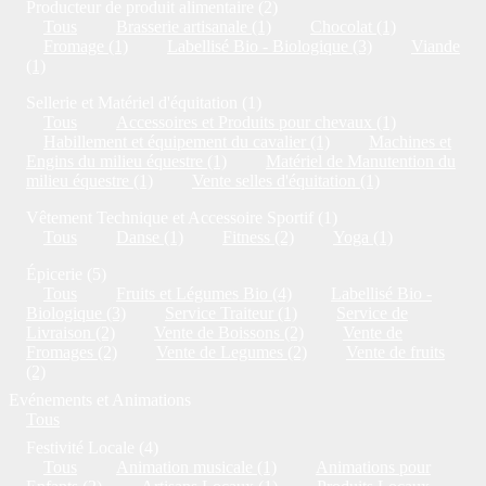
Producteur de produit alimentaire (2)
Tous
Brasserie artisanale (1)
Chocolat (1)
Fromage (1)
Labellisé Bio - Biologique (3)
Viande
(1)
Sellerie et Matériel d'équitation (1)
Tous
Accessoires et Produits pour chevaux (1)
Habillement et équipement du cavalier (1)
Machines et
Engins du milieu équestre (1)
Matériel de Manutention du
milieu équestre (1)
Vente selles d'équitation (1)
Vêtement Technique et Accessoire Sportif (1)
Tous
Danse (1)
Fitness (2)
Yoga (1)
Épicerie (5)
Tous
Fruits et Légumes Bio (4)
Labellisé Bio -
Biologique (3)
Service Traiteur (1)
Service de
Livraison (2)
Vente de Boissons (2)
Vente de
Fromages (2)
Vente de Legumes (2)
Vente de fruits
(2)
Evénements et Animations
Tous
Festivité Locale (4)
Tous
Animation musicale (1)
Animations pour