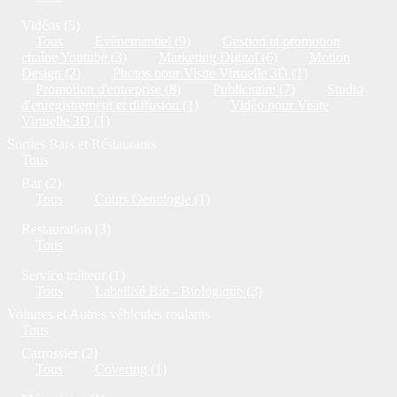
Vidéos (5)
Tous
Evénementiel (9)
Gestion et promotion
chaîne Youtube (3)
Marketing Digital (6)
Motion
Design (2)
Photos pour Visite Virtuelle 3D (1)
Promotion d'entreprise (8)
Publicitaire (7)
Studio
d'enregistrement et diffusion (1)
Vidéo pour Visite
Virtuelle 3D (1)
Sorties Bars et Réstaurants
Tous
Bar (2)
Tous
Cours Oenologie (1)
Restauration (3)
Tous
Service traiteur (1)
Tous
Labellisé Bio - Biologique (3)
Voitures et Autres véhicules roulants
Tous
Carrossier (2)
Tous
Covering (1)