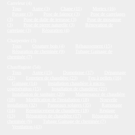
Carreleur (4)
Tous
Autre (3)
Chape (11)
Mortex (16)
Pavage (3)
Pose de faïence (3)
Pose de carrelages
(3)
Pose de dalle de terrasse (3)
Pose de mosaïque
(3)
Pose de pierre naturelle (3)
Rénovation de
carrelage (3)
Réparation (4)
Charpentier (3)
Tous
Ossature bois (4)
Réhaussement (15)
Réparation de cheminée (9)
Tubage Gainage de
cheminée (7)
Chauffagiste (54)
Tous
Autre (15)
Domotique (37)
Dépannage
(22)
Entretien de chaudière (23)
Feu à pellets (16)
Gainage (14)
Installation chaudière à micro-
cogénération (15)
Installation de chaudière (21)
Installation de sanitaire (20)
Maintenance de chaudière
(18)
Modification de l'installation (18)
Nouvelle
installation (32)
Panneaux solaires (35)
Ramonage
(14)
Remplacement de chaudière (18)
Réglage
(13)
Réparation de chaudière (17)
Réparation de
cheminée (9)
Tubage Gainage de cheminée (7)
Ventilation (43)