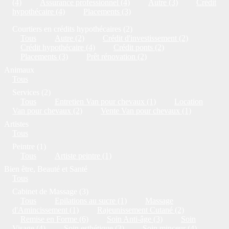
(4)
Assurance professionnel (4)
Autre (3)
Crédit
hypothécaire (4)
Placements (3)
Courtiers en crédits hypothécaires (2)
Tous
Autre (2)
Crédit d'investissement (2)
Crédit hypothécaire (4)
Crédit ponts (2)
Placements (3)
Prêt rénovation (2)
Animaux
Tous
Services (2)
Tous
Entretien Van pour chevaux (1)
Location
Van pour chevaux (2)
Vente Van pour chevaux (1)
Artistes
Tous
Peintre (1)
Tous
Artiste peintre (1)
Bien être, Beauté et Santé
Tous
Cabinet de Massage (3)
Tous
Epilations au sucre (1)
Massage
d'Amincissement (1)
Rajeunissement Cutané (2)
Remise en Forme (6)
Soin Anti-âge (3)
Soin
Visage (4)
Soin esthétique (3)
Soin minceur (4)