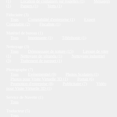
(1)
Location de containers sur roulettes (1)
Ménagers
(1)
Papiers (1)
Verts (1)
Fiduciaire (3)
Tous
Comptabilité d'entreprise (1)
Expert
Comptable (2)
Fiscaliste (1)
Matériel de bureau (1)
Tous
Imprimante (1)
Téléphonie (1)
Nettoyage (3)
Tous
Démoussage de toiture (15)
Lavage de vitre
(1)
Nettoyage de véranda (1)
Nettoyage industriel
(3)
Traitement de parquet (1)
Photographe (7)
Tous
Evénementiel (9)
Photos Scolaires (1)
Photos pour Visite Virtuelle 3D (1)
Portait (6)
Promotion d'entreprise (8)
Publicitaire (7)
Vidéo
pour Visite Virtuelle 3D (1)
Service de Navette (1)
Tous
Traducteur (5)
Tous