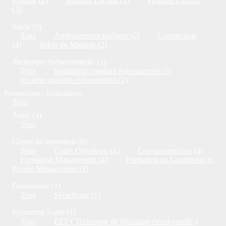
Enfants (2)
Artisans Locaux (1)
Produits Locaux
(3)
Salon (9)
Tous
Aménagement intérieur (2)
Contruction
(4)
Salon du Mariage (2)
Technique événementielle (1)
Tous
Installation matériel événementiel (1)
location matériel événementiel (2)
Formations - Educations
Tous
Autre (4)
Tous
Centre de formation (8)
Tous
Cours Oenologie (1)
Eco-construction (4)
Formation Management (4)
Formation en Leadership et
People Management (3)
Dessinateur (1)
Tous
Sketchnote (1)
Formation Santé (1)
Tous
EFT ( Technique de libération émotionnelle )