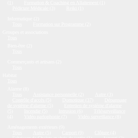
(1)
Formation & Coaching en Allaitement (1)
Pédicure Médicale (3)
Reiki (1)
Informatique (2)
Tous
Formation sur Programme (2)
Groupes et associations
Tous
Bien-être (2)
Tous
Commerçants et artisans (2)
Tous
Habitat
Tous
Alarme (8)
Tous
Assistance personnelle (2)
Autre (3)
Contrôle d'accès (5)
Domotique (37)
Dépannage
de système d'alarme (5)
Entretien de système d'alarme
(5)
Incendie (5)
Intrusion (6)
Télésurveillance
(4)
Vidéo parlophonie (7)
Vidéo surveillance (8)
Aménagements extérieurs (9)
Tous
Autre (5)
Carport (9)
Clôture (4)