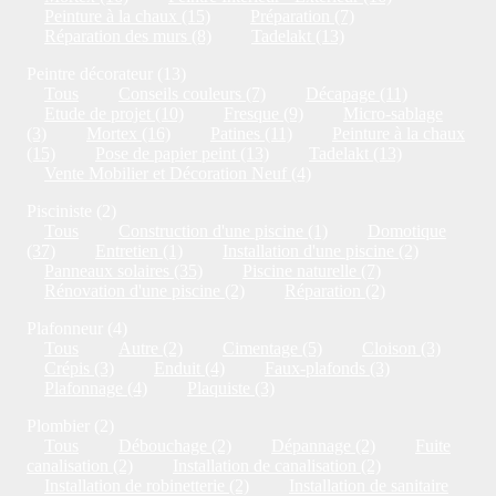
Peinture à la chaux (15)
Préparation (7)
Réparation des murs (8)
Tadelakt (13)
Peintre décorateur (13)
Tous
Conseils couleurs (7)
Décapage (11)
Etude de projet (10)
Fresque (9)
Micro-sablage
(3)
Mortex (16)
Patines (11)
Peinture à la chaux
(15)
Pose de papier peint (13)
Tadelakt (13)
Vente Mobilier et Décoration Neuf (4)
Pisciniste (2)
Tous
Construction d'une piscine (1)
Domotique
(37)
Entretien (1)
Installation d'une piscine (2)
Panneaux solaires (35)
Piscine naturelle (7)
Rénovation d'une piscine (2)
Réparation (2)
Plafonneur (4)
Tous
Autre (2)
Cimentage (5)
Cloison (3)
Crépis (3)
Enduit (4)
Faux-plafonds (3)
Plafonnage (4)
Plaquiste (3)
Plombier (2)
Tous
Débouchage (2)
Dépannage (2)
Fuite
canalisation (2)
Installation de canalisation (2)
Installation de robinetterie (2)
Installation de sanitaire