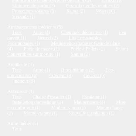
Fabricant de Chalets et abris de jardin (1)
Jacuzzi (2)
Mobiliers de jardin (2)
Parasol et voiles tendues (2)
Protections solaires (3)
Sauna (2)
Volet (16)
Véranda (1)
Aménagements intérieurs (5)
Tous
Autre (4)
Cheminée décorative (1)
Feu
ouvert (1)
Jacuzzi (2)
Lits Encastrables,
Escamotables (1)
Meuble encastrable et Gain de place
(4)
Poêle de masse (1)
Poêle à Pellets (1)
Salons
Convertibles sur mesure (1)
Sauna (2)
Architecte (7)
Tous
Autre (1)
Bioclimatique (2)
Eco-
construction (4)
Extérieur (3)
Général (5)
Intérieur (3)
Ascenseur (1)
Tous
Chaise d'escalier (1)
Escalator (1)
Installation domestique (1)
Maintenance (1)
Mise
en conformité (1)
Modernisation (1)
Monte charge
(1)
Monte voiture (1)
Nouvelle installation (1)
Autre métier (5)
Tous