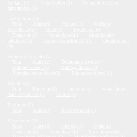
Sablage (2)
Métallisation (3)
Réparation de vos
ferronneries (3)
Gros oeuvre (7)
Tous
Autre (6)
Chape (11)
Coffrage /
Ferraillage (5)
Dalle (9)
Egouttage (8)
Extension (5)
Fondation (10)
Modification
intérieure (5)
Nouvelle construction (6)
Ossature bois
(4)
Homme à tout faire (4)
Tous
Autre (2)
Démontage divers (4)
Entretien divers (3)
Montage divers (3)
Remplacement divers (3)
Réparation divers (3)
Isolation (2)
Tous
Exterieur (1)
Interieur (2)
Murs Creux
dans la Coulisse (2)
Toiture (2)
Marbrerie (2)
Tous
Autre (2)
Plan de travail (1)
Maçonnerie (5)
Tous
Autre (3)
Chape (11)
Dalle (9)
Extension (4)
Fondation (10)
Gros oeuvre (4)